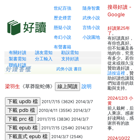
搜尋好讀 -
世紀百強
隨身智囊
Google
歷史煙雲
武俠小說
懸疑小說
言情小說
好讀第25年
了
。
奇幻小說
小說園地
有好讀真好，
有你也真好。
有聲書籍
但不知遍及各
有關好讀
讀友需知
勘誤需知
地的你，究竟
有多少。若你
製書需知
分工輸入
支持好讀
從未或很久沒
聯絡好讀
贊助過好讀，
武俠小說 書目
請按這裡
，贊
助好讀也讓我
們知道你的鼓
梁羽生
《草莽龍蛇傳》
說明
勵與支持。
2024/12/3 小
2011/7/15 (362K) 2014/3/7
黄
前人栽树，后
2010/4/11 (355K) 2014/3/7
人乘凉。感谢
好读网站，感
2011/7/15 (383K) 2014/3/7
谢所有的故
2011/7/15 (254K) 2014/3/7
事。
2014/3/7 (254K)
2024/10/22