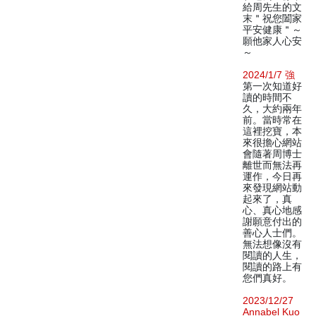
給周先生的文
末＂祝您闔家
平安健康＂～
願他家人心安
～
2024/1/7 強
第一次知道好
讀的時間不
久，大約兩年
前。當時常在
這裡挖寶，本
來很擔心網站
會隨著周博士
離世而無法再
運作，今日再
來發現網站動
起來了，真
心、真心地感
謝願意付出的
善心人士們。
無法想像沒有
閱讀的人生，
閱讀的路上有
您們真好。
2023/12/27
Annabel Kuo