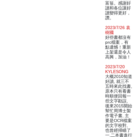
富翁。感謝好
讀和各位讓好
讀變得更好，
讚。
2023/7/26 袁
樹國
好些書都沒有
prc檔案，有
點遺憾！重新
上架還是令人
高興，加油！
2023/7/20
KYLESONG
大概2010知道
好讀, 就三不
五時來此找書,
原本只有看書
時順便回報一
些文字勘誤,
後來2015開始
幫忙周博士製
作電子書, 主
要是OCR檔案
的文字校對,
也曾經掃瞄了
一,二本書進行