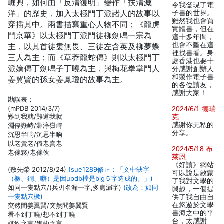
崛興，如何由「反清復明」變作「扶清滅
令我發現了電
洋」的歷史，加入太極門丁派諸人的故事以
子書的世界。
雖然我也會買
穿插其中。兩書描寫重心人物不同；《龍虎
實體書，但在
鬥京華》以太極門丁派門徒柳劍鳴一宗為
這十多年間，
也會不斷在這
主，以其首徒婁無畏、三徒左含英及柳夢蝶
裡找書看。身
三人為主；而《草莽龍蛇傳》則以太極門丁
處香港也要十
派嫡傳丁劍鳴子丁曉為主，與梅花拳掌門人
分感謝創辦人
和製作電子書
姜翼賢的孫女姜鳳瓊的故事為主。
的各位讀友，
感謝大家！
勘誤表：
(mPDB 2014/3/7)
2024/6/1 德瑞
難到我就/難道我就
克
感谢你无私的
淵停嶽峙/淵渟嶽峙
分享。
沉恩半晌/沉思半晌
以老賣老/倚老賣老
2024/5/18 布
老傢夥/老傢伙
莱恩
《好讀》網站
(敖先榮 2012/8/24)
(sue1289修正：「文中缺字
可以說是啟蒙
（橛、鐧、噼）是因updb檔是big５字造成的。」)
了我對文學的
如同一隻點穴/(兵刃名漏一字,多處漏字)
(改為：如同
興趣，一個提
一隻點穴橛)
供了我自由自
在悠遊於文學
突然間姜翼賢/突然問姜翼賢
書海之中的平
看不到丁曉/想不到丁曉
台，太感謝
媒約之言/媒妁之言