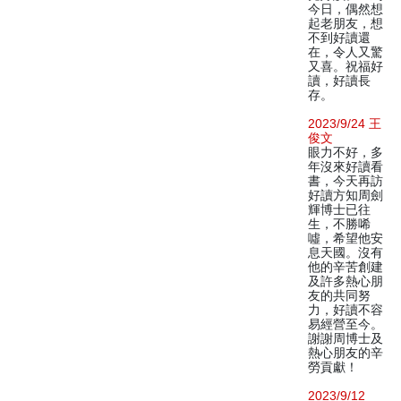
今日，偶然想
起老朋友，想
不到好讀還
在，令人又驚
又喜。祝福好
讀，好讀長
存。
2023/9/24 王
俊文
眼力不好，多
年沒來好讀看
書，今天再訪
好讀方知周劍
輝博士已往
生，不勝唏
噓，希望他安
息天國。沒有
他的辛苦創建
及許多熱心朋
友的共同努
力，好讀不容
易經營至今。
謝謝周博士及
熱心朋友的辛
勞貢獻！
2023/9/12