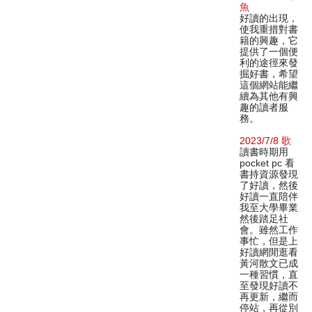
魚
好讀的出現，
使我重措對書
籍的興趣，它
提供了一個便
利的途徑來發
掘好書，希望
這個網站能繼
續為其他有興
趣的讀者服
務。
2023/7/8 歌
讀書時期用
pocket pc 看
書持資源發現
了好讀，然後
好讀一直陪伴
我至大學畢業
然後踏足社
會。雖然工作
事忙，但是上
好讀網閒逛看
黃河散文已成
一種習慣，直
至發現好讀不
再更新，繼而
停站，再從別