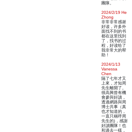
團隊。
2024/2/19 He
Zhong
非常非常感谢
好读，许多外
面找不到的书
都在这里找到
了，找书的过
程，好读给了
我非常大的帮
助！
2024/1/13
Vanessa
Chen
隔了七年才又
上來，才知周
先生離開了。
很高興曾有機
會參與好讀，
透過網路與周
博士共事（真
也才知道的，
一直只稱呼周
先生的)，感謝
好讀團隊！也
和過去一樣，