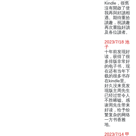
Kindle，很舊
沒有開啟了使
我再與好讀相
遇。期待重拾
讀趣，祝讀趣
再次重臨好讀
及各位讀者。
2023/7/18 池
子
十年前发现好
读，获得了很
多排版非常好
的电子书，现
在还有当年下
载的很多书存
在kindle里。
好久没来竟发
现版主周先生
已经过世令人
不胜唏嘘。感
谢周先生带来
好读，给予纷
繁复杂的网络
一方书香雅
地。
2023/7/14 甲