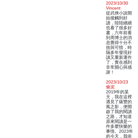
2023/10/30
Vincent
從武俠小說開
始接觸到好
讀，陸陸續續
也看了很多好
書，六年前看
到周博士的消
息覺得十分不
捨與可惜，時
隔多年發現好
讀又重新運作
了，實在感到
非常開心與感
謝！
2023/10/23
偷泥
2019年的某
天，我在這裡
遇見了薩豐的
風之影，便開
啟了我的閱讀
之路，才知道
原來閱讀是一
件多麼快樂的
事情。2023年
的今天，我依