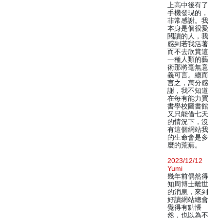
上高中後有了
手機發現的，
非常感謝。我
本身是個很愛
閱讀的人，我
感到若我活著
而不去欣賞這
一種人類的藝
術那將毫無意
義可言。總而
言之，萬分感
謝，我不知道
在每有能力買
書學校圖書館
又只能借七天
的情況下，沒
有這個網站我
的生命會是多
麼的荒蕪。
2023/12/12
Yumi
幾年前偶然得
知周博士離世
的消息，來到
好讀網站總會
覺得有點悵
然，也以為不