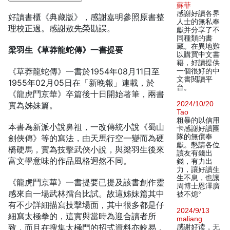
蘇菲
感謝好讀各界
好讀書櫃《典藏版》，感謝嘉明參照原書整
人士的無私奉
理校正過。感謝敖先榮勘誤。
獻并分享了不
同種類的書
藏。在異地難
梁羽生《草莽龍蛇傳》一書提要
以購買中文書
籍，好讀提供
《草莽龍蛇傳》一書於1954年08月11日至
一個很好的中
文書閱讀平
1955年02月05日在「新晚報」連載，於
台。
《龍虎鬥京華》卒篇後十日開始著筆，兩書
2024/10/20
實為姊妹篇。
Tao
粗暴的以信用
本書為新派小說鼻祖，一改傳統小說《蜀山
卡感謝好讀團
隊的無償奉
劍俠傳》等的寫法，由天馬行空一變而為硬
獻。懇請各位
橋硬馬，實為技擊武俠小說，與梁羽生後來
讀友有錢出
富文學意味的作品風格迥然不同。
錢，有力出
力，讓好讀生
生不息，也讓
《龍虎鬥京華》一書提要已提及該書創作靈
周博士恩澤廣
感來自一場武林擂台比試。故這姊妹篇其中
被不熄°
有不少詳細描寫技擊場面，其中很多都是仔
2024/9/13
細寫太極拳的，這實與當時為迎合讀者所
maliang
致，而且在搜集太極門的招式資料亦較易，
感谢好读，无