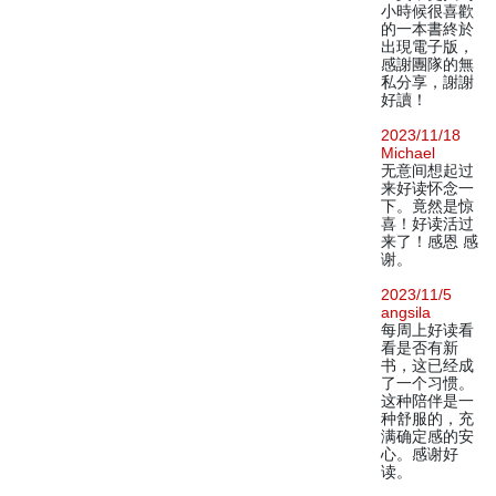
小時候很喜歡
的一本書終於
出現電子版，
感謝團隊的無
私分享，謝謝
好讀！
2023/11/18
Michael
无意间想起过
来好读怀念一
下。竟然是惊
喜！好读活过
来了！感恩 感
谢。
2023/11/5
angsila
每周上好读看
看是否有新
书，这已经成
了一个习惯。
这种陪伴是一
种舒服的，充
满确定感的安
心。感谢好
读。