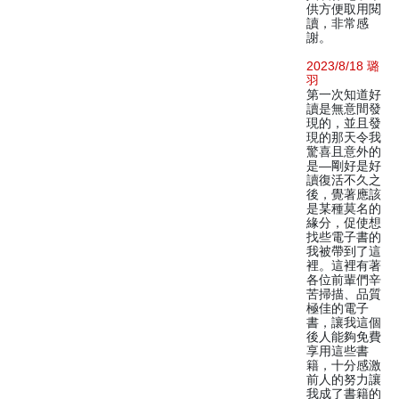
供方便取用閱
讀，非常感
謝。
2023/8/18 璐
羽
第一次知道好
讀是無意間發
現的，並且發
現的那天令我
驚喜且意外的
是—剛好是好
讀復活不久之
後，覺著應該
是某種莫名的
緣分，促使想
找些電子書的
我被帶到了這
裡。這裡有著
各位前輩們辛
苦掃描、品質
極佳的電子
書，讓我這個
後人能夠免費
享用這些書
籍，十分感激
前人的努力讓
我成了書籍的