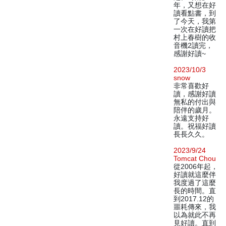
年，又想在好
讀看點書，到
了今天，我第
一次在好讀把
村上春樹的收
音機2讀完，
感謝好讀~
2023/10/3
snow
非常喜歡好
讀，感謝好讀
無私的付出與
陪伴的歲月。
永遠支持好
讀。祝福好讀
長長久久。
2023/9/24
Tomcat Chou
從2006年起，
好讀就這麼伴
我度過了這麼
長的時間。直
到2017.12的
噩耗傳來，我
以為就此不再
見好讀。直到