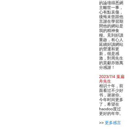
的論壇得悉網
主離世一事，
心有點哀傷，
後悔未曾跟他
言謝在學習期
間他的網站是
我的精神食
糧。見到好讀
重啟，有心人
延續好讀網站
的營運和更
新，很是感
激，對周先生
的貢獻亦致萬
分感謝！
2023/7/4 葉扁
舟先生
相识十年，前
面看过不少好
书，谢谢你。
今年时间更多
了，希望在
haodoo度过
更好的年华。
>>
更多感言