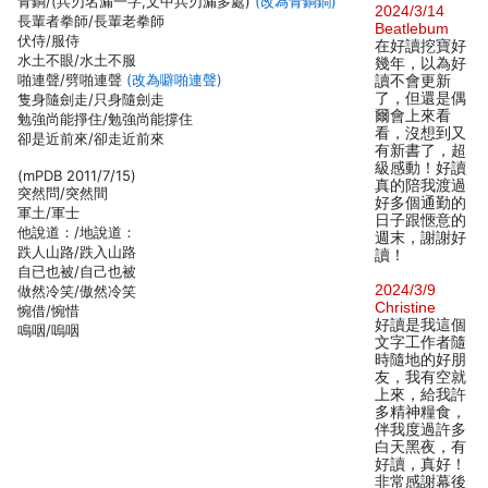
青銅/(兵刃名漏一字,文中兵刃漏多處)
(改為青銅鐧)
2024/3/14
長輩者拳師/長輩老拳師
Beatlebum
伏侍/服侍
在好讀挖寶好
水土不眼/水土不服
幾年，以為好
啪連聲/劈啪連聲
(改為噼啪連聲)
讀不會更新
了，但還是偶
隻身隨劍走/只身隨劍走
爾會上來看
勉強尚能掙住/勉強尚能撐住
看，沒想到又
卻是近前來/卻走近前來
有新書了，超
級感動！好讀
(mPDB 2011/7/15)
真的陪我渡過
突然問/突然間
好多個通勤的
軍土/軍士
日子跟愜意的
他說道：/地說道：
週末，謝謝好
跌人山路/跌入山路
讀！
自已也被/自己也被
2024/3/9
做然冷笑/傲然冷笑
Christine
惋借/惋惜
好讀是我這個
鳴咽/嗚咽
文字工作者隨
時隨地的好朋
友，我有空就
上來，給我許
多精神糧食，
伴我度過許多
白天黑夜，有
好讀，真好！
非常感謝幕後