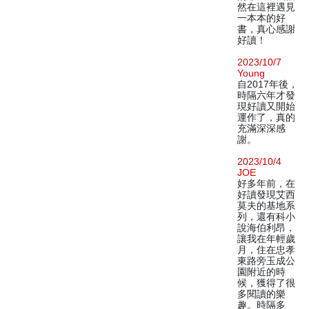
然在這裡遇見
一本本的好
書，真心感謝
好讀！
2023/10/7
Young
自2017年後，
時隔六年才發
現好讀又開始
運作了，真的
充滿深深感
謝。
2023/10/4
JOE
好多年前，在
好讀發現艾西
莫夫的基地系
列，還有科小
說海伯利昂，
讓我在年輕歲
月，住在忠孝
東路旁玉成公
園附近的時
候，獲得了很
多閱讀的樂
趣。時隔多