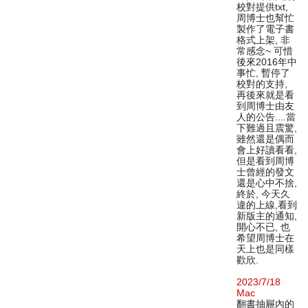
校對提供txt,
周博士也幫忙
製作了電子書
格式上架, 非
常感念~ 可惜
後來2016年中
事忙, 暫停了
校對的支持,
再後來就是看
到周博士由友
人的公告....當
下難過且震驚,
雖然還是偶而
會上好讀看看,
但是看到周博
士曾經的發文
還是心中不捨,
終於, 今天久
違的上線,看到
新版主的通知,
開心不已, 也
希望周博士在
天上也是同樣
歡欣.
2023/7/18
Mac
翻書抽屜內的