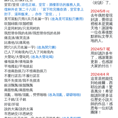
《好讀》了。
堂官/堂倌
(原也正確。堂官：酒樓茶坊的服務人員。
儒林外史˙第二十八回：「當下吃完幾壺酒，堂官拿上
2024/5/8 rc
肘子、湯和飯來。」亦作「堂倌」。)
去年偶然發現
竟可當點穴用/(兵刃名漏一字)
(改為竟可當點穴橛用)
好讀，覺得這
吹鬚睩眼/吹鬚瞪眼
裡根本是寶藏
天地！謝謝每
只是同村的/只見同村的
一位在幕後默
我想替你我的名師/我想替你找的名師
默耕耘文學天
痛流涕/痛哭流涕
地的人。
比痛他/比痛罵他
閉穴/(兵刃名漏一字)
(改為閉穴橛)
2024/5/7 呢
已人了河南境內/已入了河南境內
用好讀許多年
大聲叱/大聲叱吒
(改為大聲叱喝)
了，感謝重新
修地旋身/倏地旋身
更新，也感謝
大家的付出！
平地撥起/平地拔起
不借兩肋插刀/不惜兩肋插刀
2024/4/4 R
不覆行諾言/不履行諾言
這里居然能找
我不失摸清/我不先摸清
到哈維爾．西
銀須飄飄/銀鬚飄飄
耶拉的書！驚
兩股勁鳳/兩股勁風
喜萬分！希望
混亂，啪啪/混亂，劈劈啪啪
(改為混亂，噼噼啪啪)
能讀到更多這
工子銘/王子銘
位歷史小說大
師的作品！感
好徒/奸徒
恩每一位好讀
說的大滿/說的太滿
團隊！
市恩納交/示恩納交