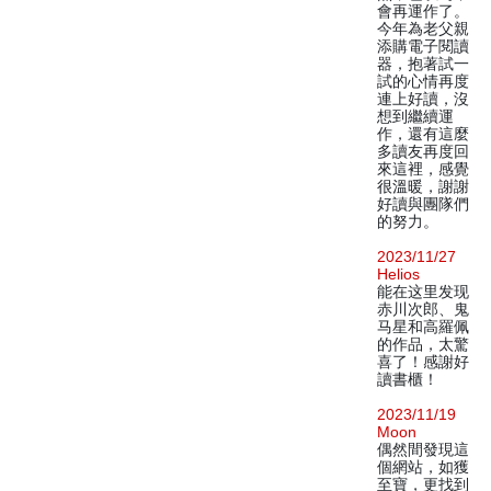
會再運作了。
今年為老父親
添購電子閱讀
器，抱著試一
試的心情再度
連上好讀，沒
想到繼續運
作，還有這麼
多讀友再度回
來這裡，感覺
很溫暖，謝謝
好讀與團隊們
的努力。
2023/11/27
Helios
能在这里发现
赤川次郎、鬼
马星和高羅佩
的作品，太驚
喜了！感謝好
讀書櫃！
2023/11/19
Moon
偶然間發現這
個網站，如獲
至寶，更找到