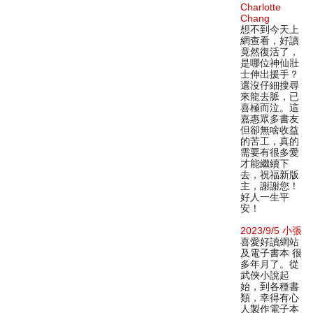
Charlotte
Chang
想不到今天上
網查看，好讀
竟然復活了，
是哪位神仙壯
士伸出援手？
還沒仔細搜尋
來龍去脈，已
喜極而泣。這
嘉惠眾多書友
但卻無啥收益
的苦工，真的
需要有很多愛
才能繼續下
去，祝福新版
主，謝謝您！
好人一生平
安！
2023/9/5 小張
喜愛好讀網站
及電子書本 很
多年月了。從
武俠小說起
始，到各種書
類，幸得有心
人製作電子本