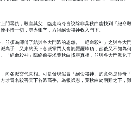
君上門尋仇，殺害其父，臨走時冷言說除非葉秋白能找到「絕命
後便不惜一切，尋盡艱辛，方得絕命殺神收入門下。
外，並須為師傅了結與各大門派的恩怨。「絕命殺神」之與各大
各派高手；又柬約天下各派掌門人會於羅羅峰頂，然後又不知為
人。「絕命殺神」臨終前要求葉秋白找尋真相，並與各大門派化
會，向各派交代真相。可是發現假冒「絕命殺神」的竟然是師母
，方才冒名殺害天下各派高手。為報師恩，葉秋白於兩難之下，