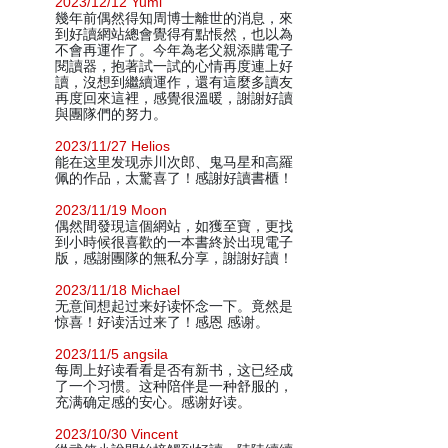
2023/12/12 Yumi
幾年前偶然得知周博士離世的消息，來
到好讀網站總會覺得有點悵然，也以為
不會再運作了。今年為老父親添購電子
閱讀器，抱著試一試的心情再度連上好
讀，沒想到繼續運作，還有這麼多讀友
再度回來這裡，感覺很溫暖，謝謝好讀
與團隊們的努力。
2023/11/27 Helios
能在这里发现赤川次郎、鬼马星和高羅
佩的作品，太驚喜了！感謝好讀書櫃！
2023/11/19 Moon
偶然間發現這個網站，如獲至寶，更找
到小時候很喜歡的一本書終於出現電子
版，感謝團隊的無私分享，謝謝好讀！
2023/11/18 Michael
无意间想起过来好读怀念一下。竟然是
惊喜！好读活过来了！感恩 感谢。
2023/11/5 angsila
每周上好读看看是否有新书，这已经成
了一个习惯。这种陪伴是一种舒服的，
充满确定感的安心。感谢好读。
2023/10/30 Vincent