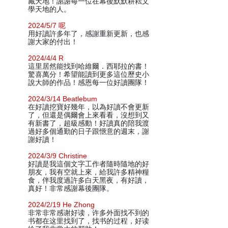
藏天地！謝謝每一位在幕後默默耕耘文
學天地的人。
2024/5/7 呢
用好讀許多年了，感謝重新更新，也感
謝大家的付出！
2024/4/4 R
這里居然能找到哈維爾．西耶拉的書！
驚喜萬分！希望能讀到更多這位歷史小
說大師的作品！感恩每一位好讀團隊！
2024/3/14 Beatlebum
在好讀挖寶好幾年，以為好讀不會更新
了，但還是偶爾會上來看看，沒想到又
有新書了，超級感動！好讀真的陪我渡
過好多個通勤的日子跟愜意的週末，謝
謝好讀！
2024/3/9 Christine
好讀是我這個文字工作者隨時隨地的好
朋友，我有空就上來，給我許多精神糧
食，伴我度過許多白天黑夜，有好讀，
真好！非常感謝幕後團隊。
2024/2/19 He Zhong
非常非常感谢好读，许多外面找不到的
书都在这里找到了，找书的过程，好读