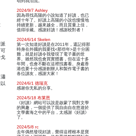
动到我泪流。
2024/9/7 Ashley
因為尋找高陽的小說知道了好讀，也已
經十年了。好讀上高陽的小說也慢慢地
殺
持續更新，越來越全，而且質量上佳，
值得珍藏。感謝好讀！感謝校對者！
2024/6/14 Skelen
門派
第一次知道好讀是在2011年，還記得那
時身在外國的我要找<那些年>是十分困
何可
難，就是好讀令我發現了電子書的世
干戈
界。雖然我也會買實體書，但在這十多
年間，也會不斷在這裡找書看。身處香
港也要十分感謝創辦人和製作電子書的
各位讀友，感謝大家！
「瀟
難以
2024/6/1 德瑞克
感谢你无私的分享。
2024/5/18 布莱恩
《好讀》網站可以說是啟蒙了我對文學
的興趣，一個提供了我自由自在悠遊於
文學書海之中的平台，太感謝《好讀》
了。
2024/5/8 rc
去年偶然發現好讀，覺得這裡根本是寶