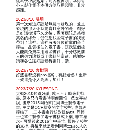
從武俠小說起始，到各種書類，幸得有
心人製作電子本供方便取用閱讀，非常
感謝。
2023/8/18 璐羽
第一次知道好讀是無意間發現的，並且
發現的那天令我驚喜且意外的是—剛好
是好讀復活不久之後，覺著應該是某種
莫名的緣分，促使想找些電子書的我被
帶到了這裡。這裡有著各位前輩們辛苦
掃描、品質極佳的電子書，讓我這個後
人能夠免費享用這些書籍，十分感激前
人的努力讓我成了書籍的富翁。感謝好
讀和各位讓好讀變得更好，讚。
2023/7/26 袁樹國
好些書都沒有prc檔案，有點遺憾！重新
上架還是令人高興，加油！
2023/7/20 KYLESONG
大概2010知道好讀, 就三不五時來此找
書, 原本只有看書時順便回報一些文字勘
誤, 後來2015開始幫忙周博士製作電子
書, 主要是OCR檔案的文字校對, 也曾經
掃瞄了一,二本書進行校對提供txt, 周博
士也幫忙製作了電子書格式上架, 非常感
念~ 可惜後來2016年中事忙, 暫停了校對
的支持, 再後來就是看到周博士由友人的