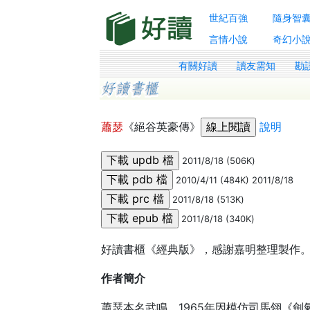
世紀百強
隨身智
言情小說
奇幻小
有關好讀
讀友需知
勘
蕭瑟
《絕谷英豪傳》
說明
2011/8/18 (506K)
2010/4/11 (484K) 2011/8/18
2011/8/18 (513K)
2011/8/18 (340K)
好讀書櫃《經典版》，感謝嘉明整理製作
作者簡介
蕭瑟本名武鳴，1965年因模仿司馬翎《