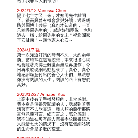
给了我非常大的帮助！
2024/1/13 Vanessa Chen
隔了七年才又上來，才知周先生離開
了。很高興曾有機會參與好讀，透過網
路與周博士共事（真也才知道的，一直
只稱呼周先生的)，感謝好讀團隊！也和
過去一樣，給周先生的文末＂祝您闔家
平安健康＂～願他家人心安～
2024/1/7 強
第一次知道好讀的時間不久，大約兩年
前。當時常在這裡挖寶，本來很擔心網
站會隨著周博士離世而無法再運作，今
日再來發現網站動起來了，真心、真心
地感謝願意付出的善心人士們。無法想
像沒有閱讀的人生，閱讀的路上有您們
真好。
2023/12/27 Annabel Kuo
上高中後有了手機發現的，非常感謝。
我本身是個很愛閱讀的人，我感到若我
活著而不去欣賞這一種人類的藝術那將
毫無意義可言。總而言之，萬分感謝，
我不知道在每有能力買書學校圖書館又
只能借七天的情況下，沒有這個網站我
的生命會是多麼的荒蕪。