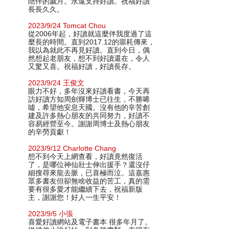
陪伴的歲月。永遠支持好讀。祝福好讀
長長久久。
2023/9/24 Tomcat Chou
從2006年起，好讀就這麼伴我度過了這
麼長的時間。直到2017.12的噩耗傳來，
我以為就此不再見好讀。直到今日，偶
然想起老朋友，想不到好讀還在，令人
又驚又喜。祝福好讀，好讀長存。
2023/9/24 王俊文
眼力不好，多年沒來好讀看書，今天再
訪好讀方知周劍輝博士已往生，不勝唏
噓，希望他安息天國。沒有他的辛苦創
建及許多熱心朋友的共同努力，好讀不
容易經營至今。謝謝周博士及熱心朋友
的辛勞貢獻！
2023/9/12 Charlotte Chang
想不到今天上網查看，好讀竟然復活
了，是哪位神仙壯士伸出援手？還沒仔
細搜尋來龍去脈，已喜極而泣。這嘉惠
眾多書友但卻無啥收益的苦工，真的需
要有很多愛才能繼續下去，祝福新版
主，謝謝您！好人一生平安！
2023/9/5 小張
喜愛好讀網站及電子書本 很多年月了。