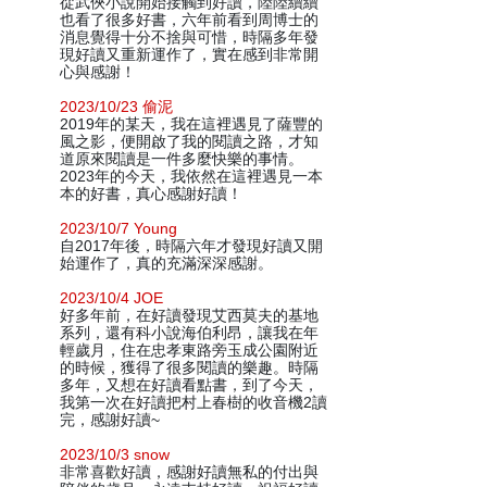
從武俠小說開始接觸到好讀，陸陸續續
也看了很多好書，六年前看到周博士的
消息覺得十分不捨與可惜，時隔多年發
現好讀又重新運作了，實在感到非常開
心與感謝！
2023/10/23 偷泥
2019年的某天，我在這裡遇見了薩豐的
風之影，便開啟了我的閱讀之路，才知
道原來閱讀是一件多麼快樂的事情。
2023年的今天，我依然在這裡遇見一本
本的好書，真心感謝好讀！
2023/10/7 Young
自2017年後，時隔六年才發現好讀又開
始運作了，真的充滿深深感謝。
2023/10/4 JOE
好多年前，在好讀發現艾西莫夫的基地
系列，還有科小說海伯利昂，讓我在年
輕歲月，住在忠孝東路旁玉成公園附近
的時候，獲得了很多閱讀的樂趣。時隔
多年，又想在好讀看點書，到了今天，
我第一次在好讀把村上春樹的收音機2讀
完，感謝好讀~
2023/10/3 snow
非常喜歡好讀，感謝好讀無私的付出與