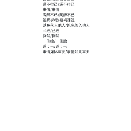
逼不得己/逼不得已
事倩/事情
陶醉不己/陶醉不已
袒褐裸程/袒褐裸裎
以免落人他人/以免落入他人
己經/已經
側然/惻然
一側瞼/一側臉
道；﹁/道：﹁
事情如比重要/事情如此重要