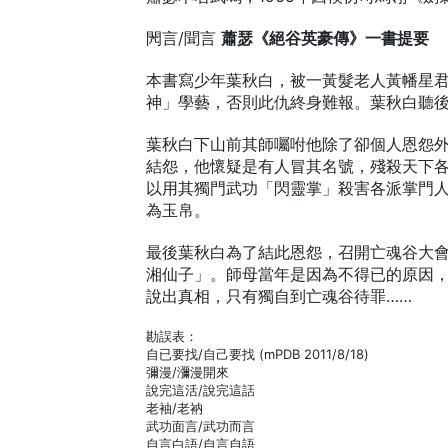
閌言/聞言
蕭瑟《絕谷英豪傳》一書提要
本書寫少年葉秋白，被一黃髮老人黃幡星
神」學藝，否則此仇終身難報。葉秋白聽
葉秋白下山前其師囑咐他除了卻個人恩怨
結怨，他懷疑是有人冒其名號，殘殺天下
以用其獨門武功「閃靈掌」殺害各派掌門
為玉帛。
最後葉秋白為了結此恩怨，召開亡魂谷大
湘仙子」。師母當年是因為不得已的原因
說出真相，只有獨自到亡魂谷待罪……
勘誤表：
自已要找/自己要找 (mPDB 2011/8/18)
彌漫/瀰漫開來
說完這活/說完這話
老袖/老衲
武功面言/武功而言
自言白語/自言自語