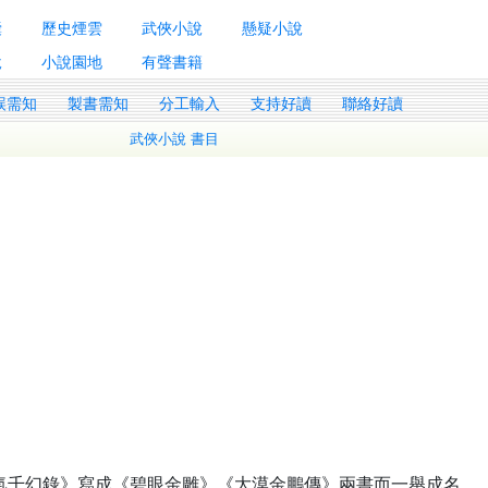
囊
歷史煙雲
武俠小說
懸疑小說
說
小說園地
有聲書籍
誤需知
製書需知
分工輸入
支持好讀
聯絡好讀
武俠小說 書目
。
劍氣千幻錄》寫成《碧眼金雕》《大漠金鵬傳》兩書而一舉成名。