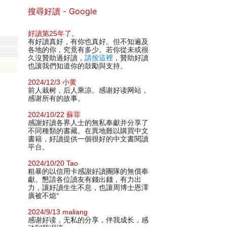
搜尋好讀 - Google
好讀第25年了
。
有好讀真好，有你也真好。但不知遍及
各地的你，究竟有多少。若你從未或很
久沒贊助過好讀，
請按這裡
，贊助好讀
也讓我們知道你的鼓勵與支持。
2024/12/3 小黄
前人栽树，后人乘凉。感谢好读网站，
感谢所有的故事。
2024/10/22 蘇菲
感謝好讀各界人士的無私奉獻并分享了
不同種類的書藏。在異地難以購買中文
書籍，好讀提供一個很好的中文書閱讀
平台。
2024/10/20 Tao
粗暴的以信用卡感謝好讀團隊的無償奉
獻。懇請各位讀友有錢出錢，有力出
力，讓好讀生生不息，也讓周博士恩澤
廣被不熄°
2024/9/13 maliang
感谢好读，无私的分享，伴我成长，感