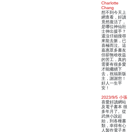
Charlotte
Chang
想不到今天上
網查看，好讀
竟然復活了，
是哪位神仙壯
士伸出援手？
還沒仔細搜尋
來龍去脈，已
喜極而泣。這
嘉惠眾多書友
但卻無啥收益
的苦工，真的
需要有很多愛
才能繼續下
去，祝福新版
主，謝謝您！
好人一生平
安！
2023/9/5 小張
喜愛好讀網站
及電子書本 很
多年月了。從
武俠小說起
始，到各種書
類，幸得有心
人製作電子本