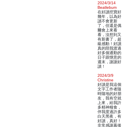
2024/3/14
Beatlebum
在好讀挖寶好
幾年，以為好
讀不會更新
了，但還是偶
爾會上來看
看，沒想到又
有新書了，超
級感動！好讀
真的陪我渡過
好多個通勤的
日子跟愜意的
週末，謝謝好
讀！
2024/3/9
Christine
好讀是我這個
文字工作者隨
時隨地的好朋
友，我有空就
上來，給我許
多精神糧食，
伴我度過許多
白天黑夜，有
好讀，真好！
非常感謝幕後