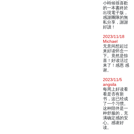
小時候很喜歡
的一本書終於
出現電子版，
感謝團隊的無
私分享，謝謝
好讀！
2023/11/18
Michael
无意间想起过
来好读怀念一
下。竟然是惊
喜！好读活过
来了！感恩 感
谢。
2023/11/5
angsila
每周上好读看
看是否有新
书，这已经成
了一个习惯。
这种陪伴是一
种舒服的，充
满确定感的安
心。感谢好
读。