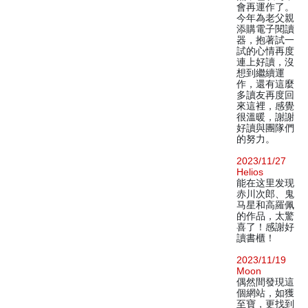
會再運作了。
今年為老父親
添購電子閱讀
器，抱著試一
試的心情再度
連上好讀，沒
想到繼續運
作，還有這麼
多讀友再度回
來這裡，感覺
很溫暖，謝謝
好讀與團隊們
的努力。
2023/11/27
Helios
能在这里发现
赤川次郎、鬼
马星和高羅佩
的作品，太驚
喜了！感謝好
讀書櫃！
2023/11/19
Moon
偶然間發現這
個網站，如獲
至寶，更找到