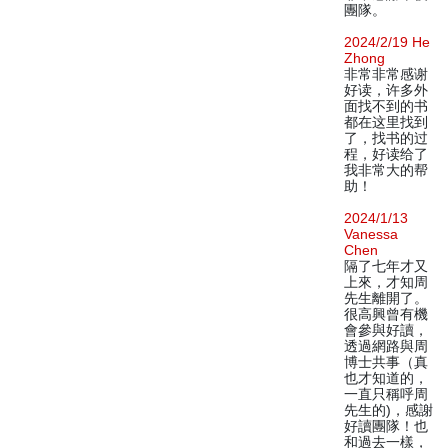
團隊。
2024/2/19 He
Zhong
非常非常感谢
好读，许多外
面找不到的书
都在这里找到
了，找书的过
程，好读给了
我非常大的帮
助！
2024/1/13
Vanessa
Chen
隔了七年才又
上來，才知周
先生離開了。
很高興曾有機
會參與好讀，
透過網路與周
博士共事（真
也才知道的，
一直只稱呼周
先生的)，感謝
好讀團隊！也
和過去一樣，