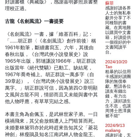
好讀書櫃《典藏版》，感謝嘉明參照原書整
蘇菲
理校正過。
感謝好讀各界
人士的無私奉
獻并分享了不
古龍《名劍風流》一書提要
同種類的書
藏。在異地難
以購買中文書
《名劍風流》一書，據「維基百科」記：
籍，好讀提供
「……胡正群〈《名劍風流》創作前後〉稱
一個很好的中
1961年動筆，斷續書寫五、六年，其後由
文書閱讀平
台。
春秋出版，《台灣武俠小說發展史》說
1965年出版，郭璉謙說1966年，胡正群說
2024/10/20
Tao
出版當年《絕代雙驕》已動工。缺結尾，
粗暴的以信用
1967年喬奇補上。胡正群說一萬多字（自
卡感謝好讀團
39章起），《台灣武俠小說發展史》說三
隊的無償奉
獻。懇請各位
萬字。」胡正群說可信，因為第四○章明顯
讀友有錢出
文風與古龍不同，情節而且又未能與書中其
錢，有力出
他人物呼應，有草草完結之感。
力，讓好讀生
生不息，也讓
周博士恩澤廣
本書主角為俞佩玉，是武林世家子弟。一日
被不熄°
橫禍飛來，其父俞放鶴遭人上門暗算而死。
2024/9/13
未婚妻林黛羽亦於此時趕來告知其父「菱花
maliang
神劍」林瘦鵑及知名江南武林人物金龍王、
感谢好读，无