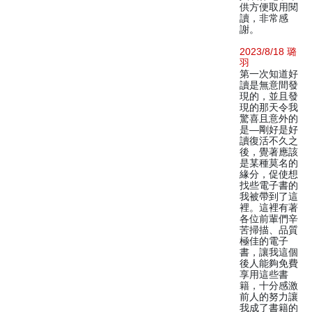
供方便取用閱
讀，非常感
謝。
2023/8/18 璐
羽
第一次知道好
讀是無意間發
現的，並且發
現的那天令我
驚喜且意外的
是—剛好是好
讀復活不久之
後，覺著應該
是某種莫名的
緣分，促使想
找些電子書的
我被帶到了這
裡。這裡有著
各位前輩們辛
苦掃描、品質
極佳的電子
書，讓我這個
後人能夠免費
享用這些書
籍，十分感激
前人的努力讓
我成了書籍的