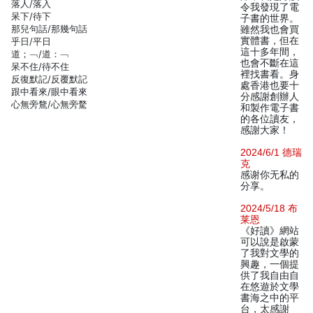
落人/落入
令我發現了電
呆下/待下
子書的世界。
那兒句話/那幾句話
雖然我也會買
實體書，但在
乎日/平日
這十多年間，
道；﹁/道：﹁
也會不斷在這
呆不住/待不住
裡找書看。身
反復默記/反覆默記
處香港也要十
跟中看來/眼中看來
分感謝創辦人
心無旁鶩/心無旁騖
和製作電子書
的各位讀友，
感謝大家！
2024/6/1 德瑞
克
感谢你无私的
分享。
2024/5/18 布
莱恩
《好讀》網站
可以說是啟蒙
了我對文學的
興趣，一個提
供了我自由自
在悠遊於文學
書海之中的平
台，太感謝