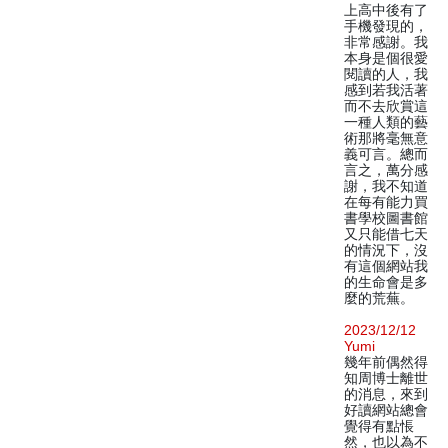
上高中後有了
手機發現的，
非常感謝。我
本身是個很愛
閱讀的人，我
感到若我活著
而不去欣賞這
一種人類的藝
術那將毫無意
義可言。總而
言之，萬分感
謝，我不知道
在每有能力買
書學校圖書館
又只能借七天
的情況下，沒
有這個網站我
的生命會是多
麼的荒蕪。
2023/12/12
Yumi
幾年前偶然得
知周博士離世
的消息，來到
好讀網站總會
覺得有點悵
然，也以為不