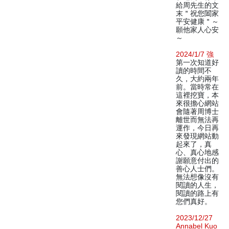
給周先生的文
末＂祝您闔家
平安健康＂～
願他家人心安
～
2024/1/7 強
第一次知道好
讀的時間不
久，大約兩年
前。當時常在
這裡挖寶，本
來很擔心網站
會隨著周博士
離世而無法再
運作，今日再
來發現網站動
起來了，真
心、真心地感
謝願意付出的
善心人士們。
無法想像沒有
閱讀的人生，
閱讀的路上有
您們真好。
2023/12/27
Annabel Kuo