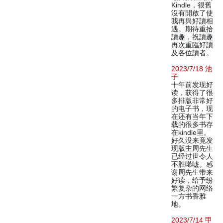
Kindle，很舊
沒有開啟了使
我再與好讀相
遇。期待重拾
讀趣，祝讀趣
再次重臨好讀
及各位讀者。
2023/7/18 池
子
十年前发现好
读，获得了很
多排版非常好
的电子书，现
在还有当年下
载的很多书存
在kindle里。
好久没来竟发
现版主周先生
已经过世令人
不胜唏嘘。感
谢周先生带来
好读，给予纷
繁复杂的网络
一方书香雅
地。
2023/7/14 甲