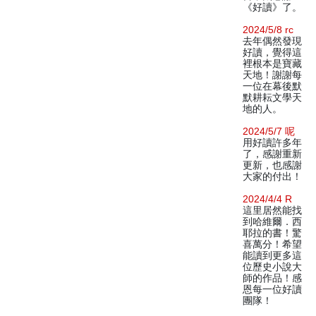
《好讀》了。
2024/5/8 rc
去年偶然發現
好讀，覺得這
裡根本是寶藏
天地！謝謝每
一位在幕後默
默耕耘文學天
地的人。
2024/5/7 呢
用好讀許多年
了，感謝重新
更新，也感謝
大家的付出！
2024/4/4 R
這里居然能找
到哈維爾．西
耶拉的書！驚
喜萬分！希望
能讀到更多這
位歷史小說大
師的作品！感
恩每一位好讀
團隊！