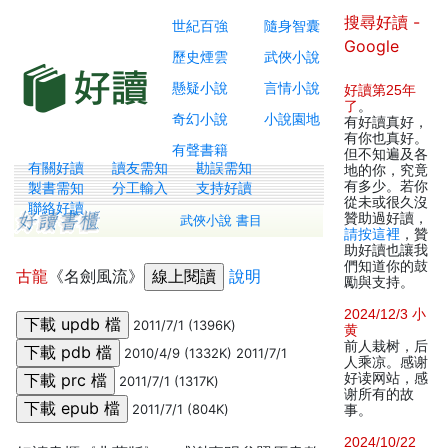
搜尋好讀 -
世紀百強
隨身智囊
Google
歷史煙雲
武俠小說
懸疑小說
言情小說
好讀第25年
了
。
奇幻小說
小說園地
有好讀真好，
有你也真好。
有聲書籍
但不知遍及各
有關好讀
讀友需知
勘誤需知
地的你，究竟
有多少。若你
製書需知
分工輸入
支持好讀
從未或很久沒
聯絡好讀
贊助過好讀，
武俠小說 書目
請按這裡
，贊
助好讀也讓我
們知道你的鼓
古龍
《名劍風流》
說明
勵與支持。
2024/12/3 小
2011/7/1 (1396K)
黄
前人栽树，后
2010/4/9 (1332K) 2011/7/1
人乘凉。感谢
好读网站，感
2011/7/1 (1317K)
谢所有的故
2011/7/1 (804K)
事。
2024/10/22