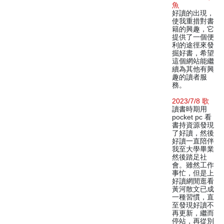
魚
好讀的出現，
使我重措對書
籍的興趣，它
提供了一個便
利的途徑來發
掘好書，希望
這個網站能繼
續為其他有興
趣的讀者服
務。
2023/7/8 歌
讀書時期用
pocket pc 看
書持資源發現
了好讀，然後
好讀一直陪伴
我至大學畢業
然後踏足社
會。雖然工作
事忙，但是上
好讀網閒逛看
黃河散文已成
一種習慣，直
至發現好讀不
再更新，繼而
停站，再從別