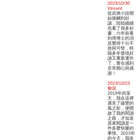
2023/10/30
Vincent
從武俠小說開
始接觸到好
讀，陸陸續續
也看了很多好
書，六年前看
到周博士的消
息覺得十分不
捨與可惜，時
隔多年發現好
讀又重新運作
了，實在感到
非常開心與感
謝！
2023/10/23
偷泥
2019年的某
天，我在這裡
遇見了薩豐的
風之影，便開
啟了我的閱讀
之路，才知道
原來閱讀是一
件多麼快樂的
事情。2023年
的今天，我依