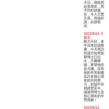
今日，偶然想
起老朋友，想
不到好讀還
在，令人又驚
又喜。祝福好
讀，好讀長
存。
2023/9/24 王
俊文
眼力不好，多
年沒來好讀看
書，今天再訪
好讀方知周劍
輝博士已往
生，不勝唏
噓，希望他安
息天國。沒有
他的辛苦創建
及許多熱心朋
友的共同努
力，好讀不容
易經營至今。
謝謝周博士及
熱心朋友的辛
勞貢獻！
2023/9/12