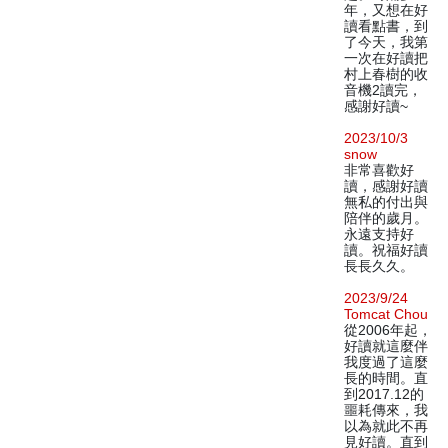
年，又想在好
讀看點書，到
了今天，我第
一次在好讀把
村上春樹的收
音機2讀完，
感謝好讀~
2023/10/3
snow
非常喜歡好
讀，感謝好讀
無私的付出與
陪伴的歲月。
永遠支持好
讀。祝福好讀
長長久久。
2023/9/24
Tomcat Chou
從2006年起，
好讀就這麼伴
我度過了這麼
長的時間。直
到2017.12的
噩耗傳來，我
以為就此不再
見好讀。直到