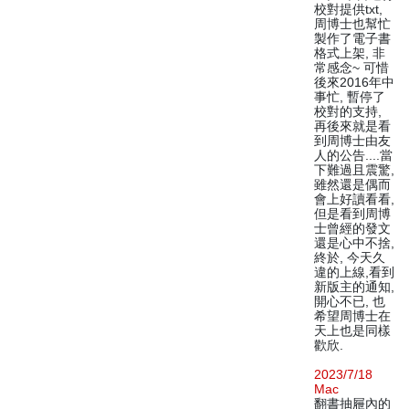
校對提供txt,
周博士也幫忙
製作了電子書
格式上架, 非
常感念~ 可惜
後來2016年中
事忙, 暫停了
校對的支持,
再後來就是看
到周博士由友
人的公告....當
下難過且震驚,
雖然還是偶而
會上好讀看看,
但是看到周博
士曾經的發文
還是心中不捨,
終於, 今天久
違的上線,看到
新版主的通知,
開心不已, 也
希望周博士在
天上也是同樣
歡欣.
2023/7/18
Mac
翻書抽屜內的