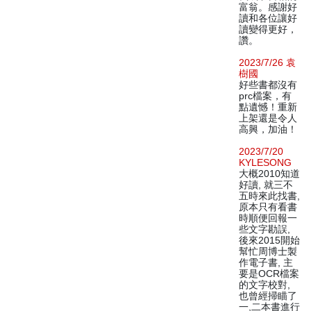
富翁。感謝好
讀和各位讓好
讀變得更好，
讚。
2023/7/26 袁
樹國
好些書都沒有
prc檔案，有
點遺憾！重新
上架還是令人
高興，加油！
2023/7/20
KYLESONG
大概2010知道
好讀, 就三不
五時來此找書,
原本只有看書
時順便回報一
些文字勘誤,
後來2015開始
幫忙周博士製
作電子書, 主
要是OCR檔案
的文字校對,
也曾經掃瞄了
一,二本書進行