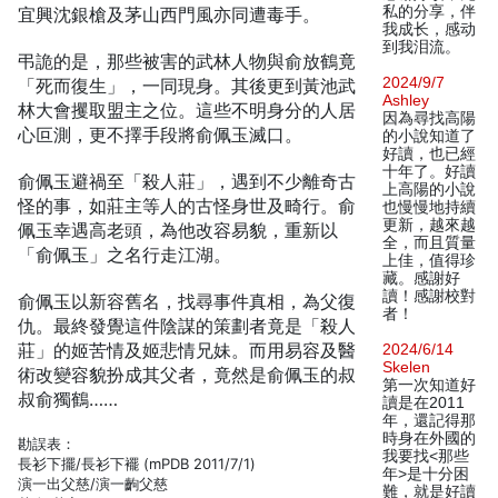
私的分享，伴
宜興沈銀槍及茅山西門風亦同遭毒手。
我成长，感动
到我泪流。
弔詭的是，那些被害的武林人物與俞放鶴竟
2024/9/7
「死而復生」，一同現身。其後更到黃池武
Ashley
林大會攫取盟主之位。這些不明身分的人居
因為尋找高陽
心叵測，更不擇手段將俞佩玉滅口。
的小說知道了
好讀，也已經
十年了。好讀
俞佩玉避禍至「殺人莊」，遇到不少離奇古
上高陽的小說
怪的事，如莊主等人的古怪身世及畸行。俞
也慢慢地持續
更新，越來越
佩玉幸遇高老頭，為他改容易貌，重新以
全，而且質量
「俞佩玉」之名行走江湖。
上佳，值得珍
藏。感謝好
讀！感謝校對
俞佩玉以新容舊名，找尋事件真相，為父復
者！
仇。最終發覺這件陰謀的策劃者竟是「殺人
莊」的姬苦情及姬悲情兄妹。而用易容及醫
2024/6/14
Skelen
術改變容貌扮成其父者，竟然是俞佩玉的叔
第一次知道好
叔俞獨鶴……
讀是在2011
年，還記得那
時身在外國的
勘誤表：
我要找<那些
長衫下擺/長衫下襬 (mPDB 2011/7/1)
年>是十分困
演一出父慈/演一齣父慈
難，就是好讀