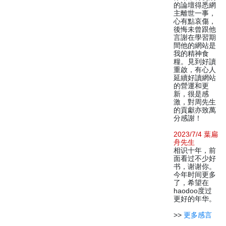
的論壇得悉網
主離世一事，
心有點哀傷，
後悔未曾跟他
言謝在學習期
間他的網站是
我的精神食
糧。見到好讀
重啟，有心人
延續好讀網站
的營運和更
新，很是感
激，對周先生
的貢獻亦致萬
分感謝！
2023/7/4 葉扁
舟先生
相识十年，前
面看过不少好
书，谢谢你。
今年时间更多
了，希望在
haodoo度过
更好的年华。
>>
更多感言