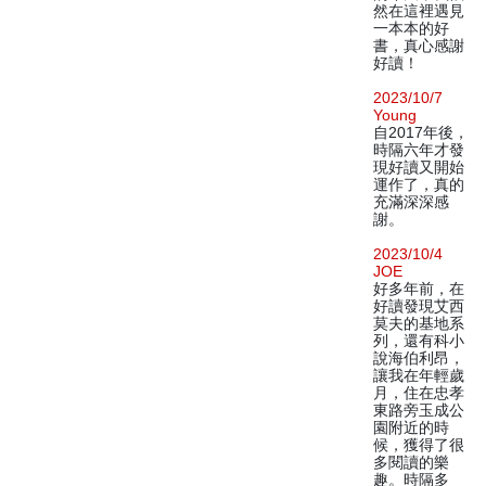
然在這裡遇見
一本本的好
書，真心感謝
好讀！
2023/10/7
Young
自2017年後，
時隔六年才發
現好讀又開始
運作了，真的
充滿深深感
謝。
2023/10/4
JOE
好多年前，在
好讀發現艾西
莫夫的基地系
列，還有科小
說海伯利昂，
讓我在年輕歲
月，住在忠孝
東路旁玉成公
園附近的時
候，獲得了很
多閱讀的樂
趣。時隔多