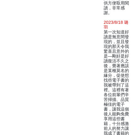
供方便取用閱
讀，非常感
謝。
2023/8/18 璐
羽
第一次知道好
讀是無意間發
現的，並且發
現的那天令我
驚喜且意外的
是—剛好是好
讀復活不久之
後，覺著應該
是某種莫名的
緣分，促使想
找些電子書的
我被帶到了這
裡。這裡有著
各位前輩們辛
苦掃描、品質
極佳的電子
書，讓我這個
後人能夠免費
享用這些書
籍，十分感激
前人的努力讓
我成了書籍的