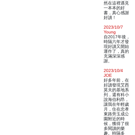
然在這裡遇見
一本本的好
書，真心感謝
好讀！
2023/10/7
Young
自2017年後，
時隔六年才發
現好讀又開始
運作了，真的
充滿深深感
謝。
2023/10/4
JOE
好多年前，在
好讀發現艾西
莫夫的基地系
列，還有科小
說海伯利昂，
讓我在年輕歲
月，住在忠孝
東路旁玉成公
園附近的時
候，獲得了很
多閱讀的樂
趣。時隔多