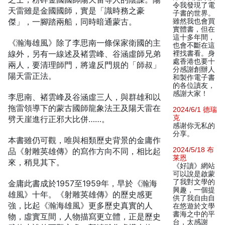
令我發現了電
天雷雖是金國國師，實是「識時務之豪
子書的世界。
傑」，一腳踏兩船，同時暗通蒙古。
雖然我也會買
實體書，但在
這十多年間，
《瀚海雄風》除了李思南一條保家衛國的主
也會不斷在這
線外，另有一線述及褚雲峰、谷涵虛師兄弟
裡找書看。身
處香港也要十
兩人，要清理師門，將違反門規的「師叔」
分感謝創辦人
陽天雷正法。
和製作電子書
的各位讀友，
感謝大家！
李思南、褚雲峰及谷涵虛三人，與群雄和以
拖雷領導下的蒙古國師龍象法王及陽天雷在
2024/6/1 德瑞
克
劈天崖進行正邪大比併……。
感谢你无私的
分享。
本書雖仍可觀，唯與相類歷史背景的金庸作
2024/5/18 布
品《射雕英雄傳》的寫作方向不同，相比起
莱恩
來，稍見其下。
《好讀》網站
可以說是啟蒙
了我對文學的
金庸此書成於1957至1959年，早於《瀚海
興趣，一個提
雄風》十年。《射雕英雄傳》的歷史感更
供了我自由自
強，比起《瀚海雄風》更多歷史真實的人
在悠遊於文學
書海之中的平
物，虛實互間，人物描寫更立體，正是歷史
台，太感謝