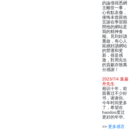
的論壇得悉網
主離世一事，
心有點哀傷，
後悔未曾跟他
言謝在學習期
間他的網站是
我的精神食
糧。見到好讀
重啟，有心人
延續好讀網站
的營運和更
新，很是感
激，對周先生
的貢獻亦致萬
分感謝！
2023/7/4 葉扁
舟先生
相识十年，前
面看过不少好
书，谢谢你。
今年时间更多
了，希望在
haodoo度过
更好的年华。
>>
更多感言