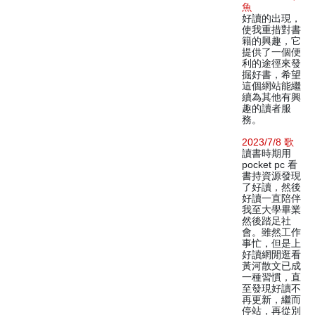
魚
好讀的出現，
使我重措對書
籍的興趣，它
提供了一個便
利的途徑來發
掘好書，希望
這個網站能繼
續為其他有興
趣的讀者服
務。
2023/7/8 歌
讀書時期用
pocket pc 看
書持資源發現
了好讀，然後
好讀一直陪伴
我至大學畢業
然後踏足社
會。雖然工作
事忙，但是上
好讀網閒逛看
黃河散文已成
一種習慣，直
至發現好讀不
再更新，繼而
停站，再從別