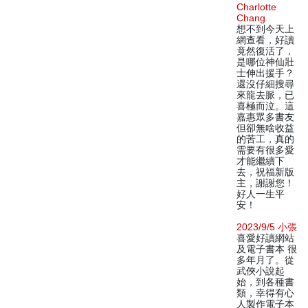
Charlotte
Chang
想不到今天上
網查看，好讀
竟然復活了，
是哪位神仙壯
士伸出援手？
還沒仔細搜尋
來龍去脈，已
喜極而泣。這
嘉惠眾多書友
但卻無啥收益
的苦工，真的
需要有很多愛
才能繼續下
去，祝福新版
主，謝謝您！
好人一生平
安！
2023/9/5 小張
喜愛好讀網站
及電子書本 很
多年月了。從
武俠小說起
始，到各種書
類，幸得有心
人製作電子本