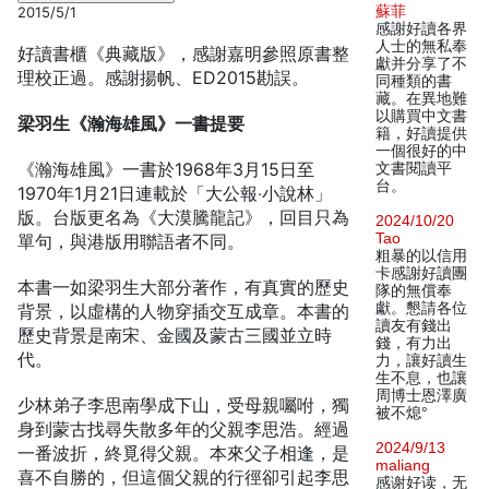
蘇菲
2015/5/1
感謝好讀各界
人士的無私奉
好讀書櫃《典藏版》，感謝嘉明參照原書整
獻并分享了不
理校正過。感謝揚帆、ED2015勘誤。
同種類的書
藏。在異地難
以購買中文書
梁羽生《瀚海雄風》一書提要
籍，好讀提供
一個很好的中
《瀚海雄風》一書於1968年3月15日至
文書閱讀平
台。
1970年1月21日連載於「大公報‧小說林」
版。台版更名為《大漠騰龍記》，回目只為
2024/10/20
Tao
單句，與港版用聯語者不同。
粗暴的以信用
卡感謝好讀團
本書一如梁羽生大部分著作，有真實的歷史
隊的無償奉
獻。懇請各位
背景，以虛構的人物穿插交互成章。本書的
讀友有錢出
歷史背景是南宋、金國及蒙古三國並立時
錢，有力出
代。
力，讓好讀生
生不息，也讓
周博士恩澤廣
少林弟子李思南學成下山，受母親囑咐，獨
被不熄°
身到蒙古找尋失散多年的父親李思浩。經過
2024/9/13
一番波折，終覓得父親。本來父子相逢，是
maliang
喜不自勝的，但這個父親的行徑卻引起李思
感谢好读，无