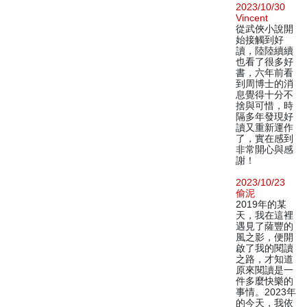
2023/10/30
Vincent
從武俠小說開
始接觸到好
讀，陸陸續續
也看了很多好
書，六年前看
到周博士的消
息覺得十分不
捨與可惜，時
隔多年發現好
讀又重新運作
了，實在感到
非常開心與感
謝！
2023/10/23
偷泥
2019年的某
天，我在這裡
遇見了薩豐的
風之影，便開
啟了我的閱讀
之路，才知道
原來閱讀是一
件多麼快樂的
事情。2023年
的今天，我依