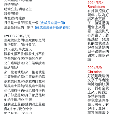
2024/3/14
峋磷/峋嶙
Beatlebum
明篙公主/明慧公主
在好讀挖寶好
籮箭/響箭
幾年，以為好
毒龍膘/毒龍鏢
讀不會更新
只逍是一個/只消是一個
(改成只道是一個)
了，但還是偶
爾會上來看
這裏受奸臣的 制？
(改成這裏受奸臣的箝制)
看，沒想到又
有新書了，超
(mPDB 2015/5/1)
級感動！好讀
生死俄傾之間/生死俄頃之間
真的陪我渡過
進行盤間。/進行盤問。
好多個通勤的
烽火漫大/烽火漫天
日子跟愜意的
眼看支援不住/眼看支持不住
週末，謝謝好
本領的的俘虜/本領的俘虜
讀！
公主睹氣說道/公主賭氣說道
寵絡/籠絡
2024/3/9
Christine
來，按著就是/來，接著就是
好讀是我這個
二等待衛的職/二等侍衛的職
文字工作者隨
多蒙思師寬宥/多蒙恩師寬宥
時隨地的好朋
這臭道土雖然/這臭道士雖然
友，我有空就
你也服待得夠/你也服侍得夠
上來，給我許
身子部是熬煉/身子都是熬煉
多精神糧食，
他的手碗/他的手腕
伴我度過許多
鏟的泥士蓋在/鏟的泥土蓋在
白天黑夜，有
好讀，真好！
憂心忡仲/憂心忡忡
非常感謝幕後
出了兵刀/出了兵刃