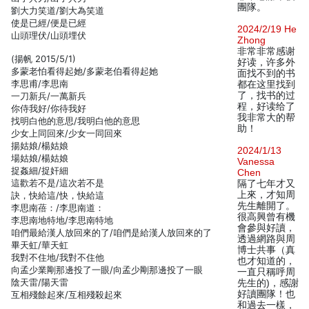
團隊。
劉大力笑道/劉大為笑道
使是已經/便是已經
2024/2/19 He
山頭理伏/山頭埋伏
Zhong
非常非常感谢
(揚帆 2015/5/1)
好读，许多外
多蒙老怕看得起她/多蒙老伯看得起她
面找不到的书
李思甫/李思南
都在这里找到
了，找书的过
一刀新兵/一萬新兵
程，好读给了
你侍我好/你待我好
我非常大的帮
找明白他的意思/我明白他的意思
助！
少女上同回來/少女一同回來
揚姑娘/楊姑娘
2024/1/13
場姑娘/楊姑娘
Vanessa
捉姦細/捉奸細
Chen
這歡若不是/這次若不是
隔了七年才又
上來，才知周
訣，快給這/快，快給這
先生離開了。
李思南蓓：/李思南道：
很高興曾有機
李思南地特地/李思南特地
會參與好讀，
咱們最給漢人放回來的了/咱們是給漢人放回來的了
透過網路與周
畢天虹/華天虹
博士共事（真
我對不住地/我對不住他
也才知道的，
向孟少業剛那邊投了一眼/向孟少剛那邊投了一眼
一直只稱呼周
陰天雷/陽天雷
先生的)，感謝
好讀團隊！也
互相殘餘起來/互相殘殺起來
和過去一樣，