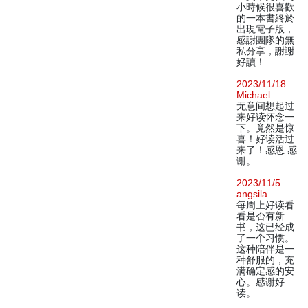
小時候很喜歡
的一本書終於
出現電子版，
感謝團隊的無
私分享，謝謝
好讀！
2023/11/18
Michael
无意间想起过
来好读怀念一
下。竟然是惊
喜！好读活过
来了！感恩 感
谢。
2023/11/5
angsila
每周上好读看
看是否有新
书，这已经成
了一个习惯。
这种陪伴是一
种舒服的，充
满确定感的安
心。感谢好
读。