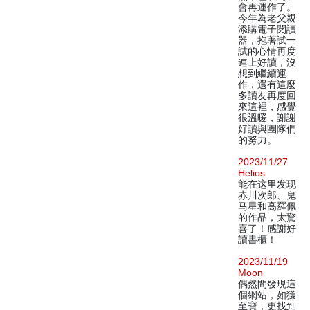
會再運作了。
今年為老父親
添購電子閱讀
器，抱著試一
試的心情再度
連上好讀，沒
想到繼續運
作，還有這麼
多讀友再度回
來這裡，感覺
很溫暖，謝謝
好讀與團隊們
的努力。
2023/11/27
Helios
能在这里发现
赤川次郎、鬼
马星和高羅佩
的作品，太驚
喜了！感謝好
讀書櫃！
2023/11/19
Moon
偶然間發現這
個網站，如獲
至寶，更找到