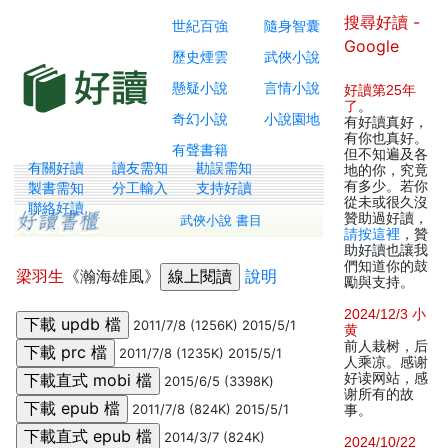
搜尋好讀 -
世紀百強
隨身智囊
Google
歷史煙雲
武俠小說
懸疑小說
言情小說
好讀第25年
了
。
奇幻小說
小說園地
有好讀真好，
有你也真好。
有聲書籍
但不知遍及各
有關好讀
讀友需知
勘誤需知
地的你，究竟
有多少。若你
製書需知
分工輸入
支持好讀
從未或很久沒
聯絡好讀
贊助過好讀，
武俠小說 書目
請按這裡
，贊
助好讀也讓我
們知道你的鼓
梁羽生
《瀚海雄風》
說明
勵與支持。
2024/12/3 小
2011/7/8 (1256K) 2015/5/1
黄
前人栽树，后
2011/7/8 (1235K) 2015/5/1
人乘凉。感谢
好读网站，感
2015/6/5 (3398K)
谢所有的故
2011/7/8 (824K) 2015/5/1
事。
2014/3/7 (824K)
2024/10/22