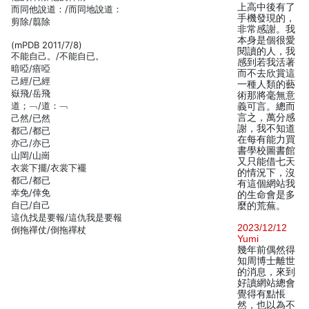
上高中後有了
而同他說道：/而同地說道：
手機發現的，
剪除/翦除
非常感謝。我
本身是個很愛
(mPDB 2011/7/8)
閱讀的人，我
不能自己。/不能自已。
感到若我活著
暗啞/瘖啞
而不去欣賞這
己經/已經
一種人類的藝
嶽飛/岳飛
術那將毫無意
道；﹁/道：﹁
義可言。總而
言之，萬分感
己然/已然
謝，我不知道
都己/都已
在每有能力買
亦己/亦已
書學校圖書館
山岡/山崗
又只能借七天
衣裳下擺/衣裳下襬
的情況下，沒
都己/都已
有這個網站我
幸免/倖免
的生命會是多
自已/自己
麼的荒蕪。
這仇找是要報/這仇我是要報
2023/12/12
倒拖禪仗/倒拖禪杖
Yumi
幾年前偶然得
知周博士離世
的消息，來到
好讀網站總會
覺得有點悵
然，也以為不