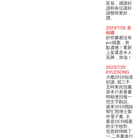
富翁。感謝好
讀和各位讓好
讀變得更好，
讚。
2023/7/26 袁
樹國
好些書都沒有
prc檔案，有
點遺憾！重新
上架還是令人
高興，加油！
2023/7/20
KYLESONG
大概2010知道
好讀, 就三不
五時來此找書,
原本只有看書
時順便回報一
些文字勘誤,
後來2015開始
幫忙周博士製
作電子書, 主
要是OCR檔案
的文字校對,
也曾經掃瞄了
一,二本書進行