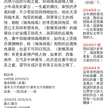
武俠小說的可觀之處。郭靖雖為虛構人物，
《好讀》了。
少年成長於蒙古，一生處於國仇、家恨的矛
2024/5/8 rc
盾糾纏，不少章節寫得栩栩如生。他在大漠
去年偶然發現
與鐵木真、拖雷的相處，與華箏公主的感
好讀，覺得這
裡根本是寶藏
情，都較《瀚海雄風》的李思南與拖雷、明
天地！謝謝每
慧公主寫得有聲有色。《射雕英雄傳》的楊
一位在幕後默
康自小於金國王朝長大，為郭靖的反襯角
默耕耘文學天
地的人。
色，書中寫楊康情義兩難全，如何走上歪路
亦層層轉折，較《瀚海雄風》相類的反襯角
2024/5/7 呢
色屠龍，自是不可同日而語。《射雕英雄
用好讀許多年
了，感謝重新
傳》有更多家傳戶曉人物，如東邪、西毒、
更新，也感謝
南帝、北丐及中神通等，此亦是此書不能企
大家的付出！
及之處。梁羽生或許是有珠玉在前之嘆了。
2024/4/4 R
這里居然能找
勘誤表：
到哈維爾．西
(mPDB 2015/5/1)
耶拉的書！驚
修改標點 (多處)
喜萬分！希望
還有大汗所踢的弓/還有大汗所賜的弓
能讀到更多這
位歷史小說大
說適：﹁我/說道：﹁我
師的作品！感
恩每一位好讀
(ED2015 2015/5/1)
團隊！
蒙占/蒙古
刀頭嗑開/刀頭磕開