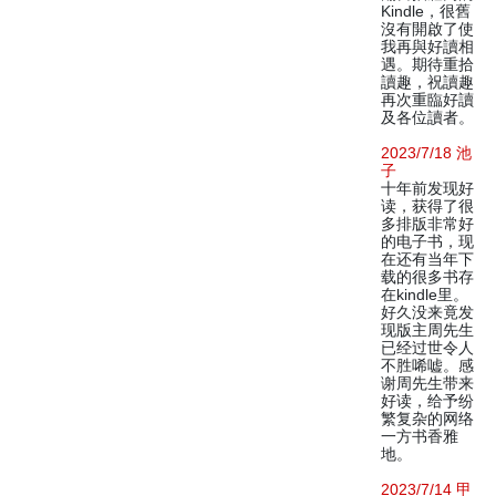
Kindle，很舊
沒有開啟了使
我再與好讀相
遇。期待重拾
讀趣，祝讀趣
再次重臨好讀
及各位讀者。
2023/7/18 池
子
十年前发现好
读，获得了很
多排版非常好
的电子书，现
在还有当年下
载的很多书存
在kindle里。
好久没来竟发
现版主周先生
已经过世令人
不胜唏嘘。感
谢周先生带来
好读，给予纷
繁复杂的网络
一方书香雅
地。
2023/7/14 甲