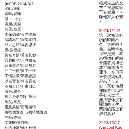
給周先生的文
(mPDB 2014/3/7)
末＂祝您闔家
淩亂/凌亂
平安健康＂～
冒味/冒昧
願他家人心安
逍：﹁/道：﹁
～
沉屙/沉痾
寵罩/籠罩
2024/1/7 強
火光媳滅/火光熄滅
第一次知道好
深諸本門/深諳本門
讀的時間不
久，大約兩年
成大思汗/成吉思汗
前。當時常在
摸樣/模樣
這裡挖寶，本
莫名奇妙/莫名其妙
來很擔心網站
只貝白光/只見白光
會隨著周博士
藉藉無名/籍籍無名
離世而無法再
怔了一征/怔了一怔
運作，今日再
不慣說慌/不慣說謊
來發現網站動
以老賣老/倚老賣老
起來了，真
心、真心地感
不由自已/不由自己
謝願意付出的
服色/眼色
善心人士們。
穩往身形/穩住身形
無法想像沒有
帥父/師父
閱讀的人生，
蜜意柔情/密意柔情
閱讀的路上有
嘻嘻他說道：/嘻嘻地說道：
您們真好。
咋晚/昨晚
文皺皺/文謅謅
2023/12/27
Annabel Kuo
他的神清/他的神情