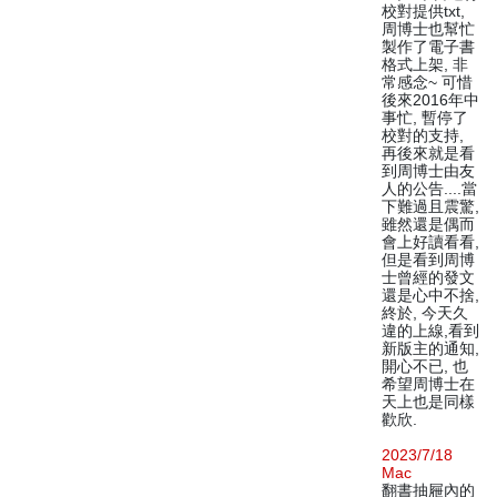
校對提供txt,
周博士也幫忙
製作了電子書
格式上架, 非
常感念~ 可惜
後來2016年中
事忙, 暫停了
校對的支持,
再後來就是看
到周博士由友
人的公告....當
下難過且震驚,
雖然還是偶而
會上好讀看看,
但是看到周博
士曾經的發文
還是心中不捨,
終於, 今天久
違的上線,看到
新版主的通知,
開心不已, 也
希望周博士在
天上也是同樣
歡欣.
2023/7/18
Mac
翻書抽屜內的