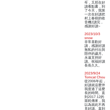
年，又想在好
讀看點書，到
了今天，我第
一次在好讀把
村上春樹的收
音機2讀完，
感謝好讀~
2023/10/3
snow
非常喜歡好
讀，感謝好讀
無私的付出與
陪伴的歲月。
永遠支持好
讀。祝福好讀
長長久久。
2023/9/24
Tomcat Chou
從2006年起，
好讀就這麼伴
我度過了這麼
長的時間。直
到2017.12的
噩耗傳來，我
以為就此不再
見好讀。直到