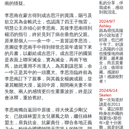
南的猜疑。
私的分享，伴
我成长，感动
到我泪流。
李思南在蒙古得到成吉思汗的賞識，賜弓及
欲立其為金帳武士，也認識了四王子拖雷，
2024/9/7
Ashley
明慧公主亦傾心於李思南。其後李思南得到
因為尋找高陽
楊滔的指引，終於見到了病在垂危的父親。
的小說知道了
好讀，也已經
原來那個人——余一中，一直冒認李思浩，
十年了。好讀
意圖從李思南手中得到韓世忠當年遺留下來
上高陽的小說
的兵書，以獻給成吉思汗。成吉思汗的國策
也慢慢地持續
更新，越來越
是表面上聯宋滅金，實為滅金，再南下牧
全，而且質量
馬，故此重用不肖漢人，為其劃謀思策，余
上佳，值得珍
一中正是其中的一頭鷹犬。李思浩臨終前為
藏。感謝好
讀！感謝校對
李思南訂下了親事，與其義女楊婉成親，並
者！
著其離開大漠，返回中原，期間兩夫妻不幸
2024/6/14
失散。兩人的感情更衍生重重波折，終是誤
Skelen
會冰釋，重拾舊好。
第一次知道好
讀是在2011
年，還記得那
李思南獨自返回中原後，得大俠孟少剛父
時身在外國的
女、已故綠林盟主女兒屠鳳之助，繼任綠林
我要找<那些
盟主，肩負抗金、抗蒙責任，聯合各地正義
年>是十分困
難，就是好讀
之士，粉碎金國國師陽天雷等人的陰謀。陽