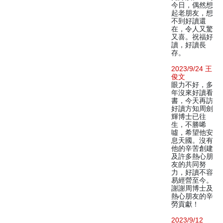
今日，偶然想
起老朋友，想
不到好讀還
在，令人又驚
又喜。祝福好
讀，好讀長
存。
2023/9/24 王
俊文
眼力不好，多
年沒來好讀看
書，今天再訪
好讀方知周劍
輝博士已往
生，不勝唏
噓，希望他安
息天國。沒有
他的辛苦創建
及許多熱心朋
友的共同努
力，好讀不容
易經營至今。
謝謝周博士及
熱心朋友的辛
勞貢獻！
2023/9/12