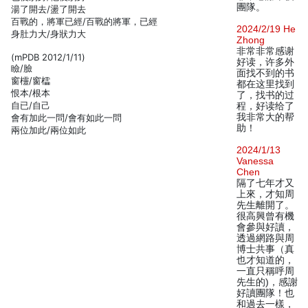
團隊。
湯了開去/盪了開去
百戰的，將軍已經/百戰的將軍，已經
2024/2/19 He
身肚力大/身狀力大
Zhong
非常非常感谢
(mPDB 2012/1/11)
好读，许多外
瞼/臉
面找不到的书
窗欞/窗櫺
都在这里找到
恨本/根本
了，找书的过
自已/自己
程，好读给了
我非常大的帮
會有加此一問/會有如此一問
助！
兩位加此/兩位如此
2024/1/13
Vanessa
Chen
隔了七年才又
上來，才知周
先生離開了。
很高興曾有機
會參與好讀，
透過網路與周
博士共事（真
也才知道的，
一直只稱呼周
先生的)，感謝
好讀團隊！也
和過去一樣，