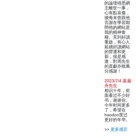
的論壇得悉網
主離世一事，
心有點哀傷，
後悔未曾跟他
言謝在學習期
間他的網站是
我的精神食
糧。見到好讀
重啟，有心人
延續好讀網站
的營運和更
新，很是感
激，對周先生
的貢獻亦致萬
分感謝！
2023/7/4 葉扁
舟先生
相识十年，前
面看过不少好
书，谢谢你。
今年时间更多
了，希望在
haodoo度过
更好的年华。
>>
更多感言