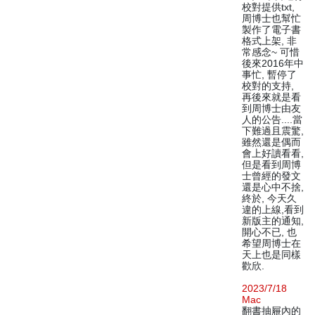
校對提供txt,
周博士也幫忙
製作了電子書
格式上架, 非
常感念~ 可惜
後來2016年中
事忙, 暫停了
校對的支持,
再後來就是看
到周博士由友
人的公告....當
下難過且震驚,
雖然還是偶而
會上好讀看看,
但是看到周博
士曾經的發文
還是心中不捨,
終於, 今天久
違的上線,看到
新版主的通知,
開心不已, 也
希望周博士在
天上也是同樣
歡欣.
2023/7/18
Mac
翻書抽屜內的