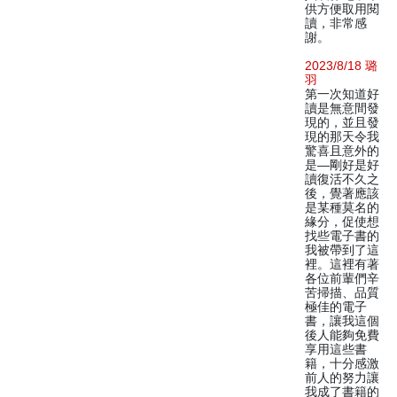
供方便取用閱
讀，非常感
謝。
2023/8/18 璐
羽
第一次知道好
讀是無意間發
現的，並且發
現的那天令我
驚喜且意外的
是—剛好是好
讀復活不久之
後，覺著應該
是某種莫名的
緣分，促使想
找些電子書的
我被帶到了這
裡。這裡有著
各位前輩們辛
苦掃描、品質
極佳的電子
書，讓我這個
後人能夠免費
享用這些書
籍，十分感激
前人的努力讓
我成了書籍的