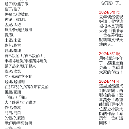
《好讀》了。
起了眠/起了眼
住丁/住了
2024/5/8 rc
你被也/你被他
去年偶然發現
肉泥，/肉泥、
好讀，覺得這
盂紀/孟絕
裡根本是寶藏
無法發/無法發泄
天地！謝謝每
嬴/贏
一位在幕後默
默耕耘文學天
末覺/未覺
地的人。
為苜/為首
鞋繩/韁繩
2024/5/7 呢
自己說的！/自己說的！」
用好讀許多年
李權得跪倒/李權踢得跪倒
了，感謝重新
瓢了起來/飄了起來
更新，也感謝
依次/次第
大家的付出！
立不動/屹立不動
2024/4/4 R
起繩/起繮繩
這里居然能找
在那官兒的//踢在那官兒的
到哈維爾．西
困牆/圍牆
耶拉的書！驚
「拍」/「啪」
喜萬分！希望
大了跟道/大了眼道
能讀到更多這
作忱/作枕
位歷史小說大
門曰/門口
師的作品！感
的體/的屍體
恩每一位好讀
團隊！
甲鮮明/甲冑鮮明
一簫/一箭