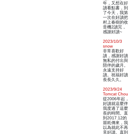
年，又想在好
讀看點書，到
了今天，我第
一次在好讀把
村上春樹的收
音機2讀完，
感謝好讀~
2023/10/3
snow
非常喜歡好
讀，感謝好讀
無私的付出與
陪伴的歲月。
永遠支持好
讀。祝福好讀
長長久久。
2023/9/24
Tomcat Chou
從2006年起，
好讀就這麼伴
我度過了這麼
長的時間。直
到2017.12的
噩耗傳來，我
以為就此不再
見好讀。直到