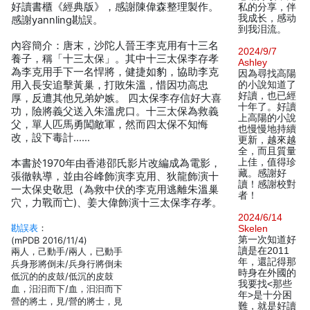
好讀書櫃《經典版》，感謝陳偉森整理製作。
私的分享，伴
我成长，感动
感謝yannling勘誤。
到我泪流。
內容簡介：唐末，沙陀人晉王李克用有十三名
2024/9/7
養子，稱「十三太保」。其中十三太保李存孝
Ashley
為李克用手下一名悍將，健捷如豹，協助李克
因為尋找高陽
用入長安追擊黃巢，打敗朱溫，惜因功高忠
的小說知道了
好讀，也已經
厚，反遭其他兄弟妒嫉。 四太保李存信好大喜
十年了。好讀
功，險將義父送入朱溫虎口。十三太保為救義
上高陽的小說
父，單人匹馬勇闖敵軍，然而四太保不知悔
也慢慢地持續
改，設下毒計……
更新，越來越
全，而且質量
上佳，值得珍
本書於1970年由香港邵氏影片改編成為電影，
藏。感謝好
張徹執導，並由谷峰飾演李克用、狄龍飾演十
讀！感謝校對
一太保史敬思（為救中伏的李克用逃離朱溫巢
者！
穴，力戰而亡)、姜大偉飾演十三太保李存孝。
2024/6/14
勘誤表
：
Skelen
第一次知道好
(mPDB 2016/11/4)
讀是在2011
兩人，己動手/兩人，已動手
年，還記得那
兵身形將倒未/兵身行將倒未
時身在外國的
低沉的的皮鼓/低沉的皮鼓
我要找<那些
血，汨汨而下/血，汩汩而下
年>是十分困
營的將土，見/營的將士，見
難，就是好讀