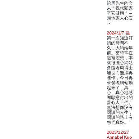
給周先生的文
末＂祝您闔家
平安健康＂～
願他家人心安
～
2024/1/7 強
第一次知道好
讀的時間不
久，大約兩年
前。當時常在
這裡挖寶，本
來很擔心網站
會隨著周博士
離世而無法再
運作，今日再
來發現網站動
起來了，真
心、真心地感
謝願意付出的
善心人士們。
無法想像沒有
閱讀的人生，
閱讀的路上有
您們真好。
2023/12/27
Annabel Kuo