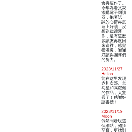
會再運作了。
今年為老父親
添購電子閱讀
器，抱著試一
試的心情再度
連上好讀，沒
想到繼續運
作，還有這麼
多讀友再度回
來這裡，感覺
很溫暖，謝謝
好讀與團隊們
的努力。
2023/11/27
Helios
能在这里发现
赤川次郎、鬼
马星和高羅佩
的作品，太驚
喜了！感謝好
讀書櫃！
2023/11/19
Moon
偶然間發現這
個網站，如獲
至寶，更找到