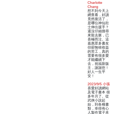
Charlotte
Chang
想不到今天上
網查看，好讀
竟然復活了，
是哪位神仙壯
士伸出援手？
還沒仔細搜尋
來龍去脈，已
喜極而泣。這
嘉惠眾多書友
但卻無啥收益
的苦工，真的
需要有很多愛
才能繼續下
去，祝福新版
主，謝謝您！
好人一生平
安！
2023/9/5 小張
喜愛好讀網站
及電子書本 很
多年月了。從
武俠小說起
始，到各種書
類，幸得有心
人製作電子本