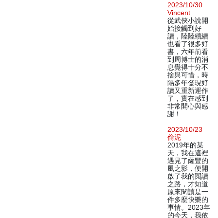
2023/10/30
Vincent
從武俠小說開
始接觸到好
讀，陸陸續續
也看了很多好
書，六年前看
到周博士的消
息覺得十分不
捨與可惜，時
隔多年發現好
讀又重新運作
了，實在感到
非常開心與感
謝！
2023/10/23
偷泥
2019年的某
天，我在這裡
遇見了薩豐的
風之影，便開
啟了我的閱讀
之路，才知道
原來閱讀是一
件多麼快樂的
事情。2023年
的今天，我依