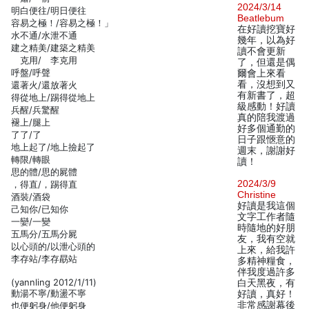
2024/3/14
明白便往/明日便往
Beatlebum
容易之極！/容易之極！」
在好讀挖寶好
水不通/水泄不通
幾年，以為好
建之精美/建築之精美
讀不會更新
克用/ 李克用
了，但還是偶
呼盤/呼聲
爾會上來看
看，沒想到又
還著火/還放著火
有新書了，超
得從地上/踢得從地上
級感動！好讀
兵醒/兵驚醒
真的陪我渡過
褪上/腿上
好多個通勤的
了了/了
日子跟愜意的
地上起了/地上撿起了
週末，謝謝好
轉限/轉眼
讀！
思的體/思的屍體
2024/3/9
，得直/，踢得直
Christine
酒裝/酒袋
好讀是我這個
己知你/已知你
文字工作者隨
一孌/一變
時隨地的好朋
五馬分/五馬分屍
友，我有空就
以心頭的/以泄心頭的
上來，給我許
李存站/李存勗站
多精神糧食，
伴我度過許多
(yannling 2012/1/11)
白天黑夜，有
動湯不寧/動盪不寧
好讀，真好！
非常感謝幕後
也便躬身/他便躬身