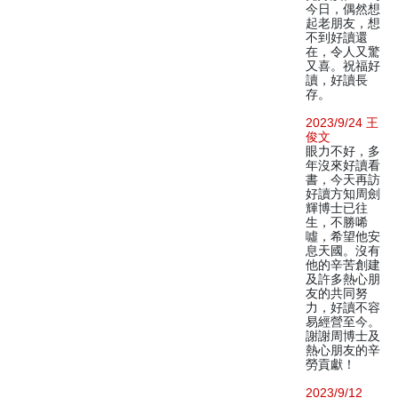
今日，偶然想
起老朋友，想
不到好讀還
在，令人又驚
又喜。祝福好
讀，好讀長
存。
2023/9/24 王
俊文
眼力不好，多
年沒來好讀看
書，今天再訪
好讀方知周劍
輝博士已往
生，不勝唏
噓，希望他安
息天國。沒有
他的辛苦創建
及許多熱心朋
友的共同努
力，好讀不容
易經營至今。
謝謝周博士及
熱心朋友的辛
勞貢獻！
2023/9/12