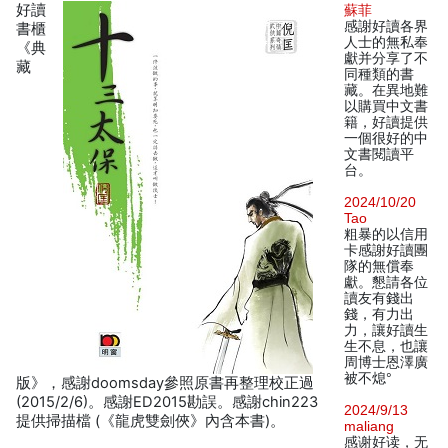
好讀
蘇菲
感謝好讀各界
書櫃
人士的無私奉
《典
獻并分享了不
藏
同種類的書
藏。在異地難
以購買中文書
籍，好讀提供
一個很好的中
文書閱讀平
台。
2024/10/20
Tao
粗暴的以信用
卡感謝好讀團
隊的無償奉
獻。懇請各位
讀友有錢出
錢，有力出
力，讓好讀生
生不息，也讓
周博士恩澤廣
被不熄°
版》，感謝doomsday參照原書再整理校正過
(2015/2/6)。感謝ED2015勘誤。感謝chin223
2024/9/13
提供掃描檔 (《龍虎雙劍俠》內含本書)。
maliang
感谢好读，无