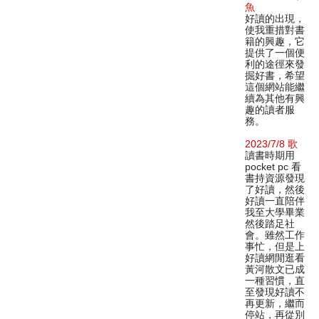
魚
好讀的出現，
使我重措對書
籍的興趣，它
提供了一個便
利的途徑來發
掘好書，希望
這個網站能繼
續為其他有興
趣的讀者服
務。
2023/7/8 歌
讀書時期用
pocket pc 看
書持資源發現
了好讀，然後
好讀一直陪伴
我至大學畢業
然後踏足社
會。雖然工作
事忙，但是上
好讀網閒逛看
黃河散文已成
一種習慣，直
至發現好讀不
再更新，繼而
停站，再從別