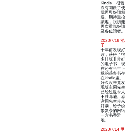
Kindle，很舊
沒有開啟了使
我再與好讀相
遇。期待重拾
讀趣，祝讀趣
再次重臨好讀
及各位讀者。
2023/7/18 池
子
十年前发现好
读，获得了很
多排版非常好
的电子书，现
在还有当年下
载的很多书存
在kindle里。
好久没来竟发
现版主周先生
已经过世令人
不胜唏嘘。感
谢周先生带来
好读，给予纷
繁复杂的网络
一方书香雅
地。
2023/7/14 甲