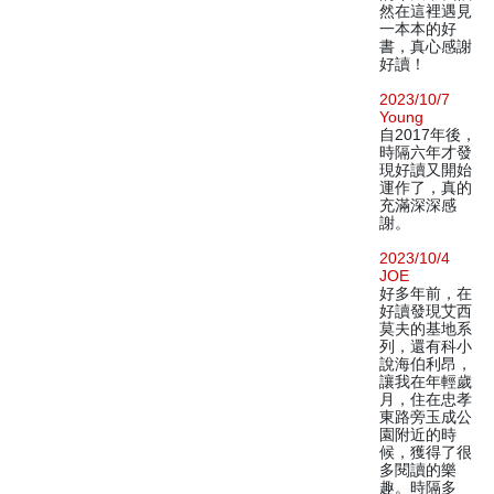
然在這裡遇見
一本本的好
書，真心感謝
好讀！
2023/10/7
Young
自2017年後，
時隔六年才發
現好讀又開始
運作了，真的
充滿深深感
謝。
2023/10/4
JOE
好多年前，在
好讀發現艾西
莫夫的基地系
列，還有科小
說海伯利昂，
讓我在年輕歲
月，住在忠孝
東路旁玉成公
園附近的時
候，獲得了很
多閱讀的樂
趣。時隔多