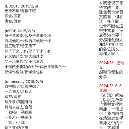
令我發現了電
(ED2015 2015/2/6)
子書的世界。
應接不瑕/應接不暇
雖然我也會買
插箸/插著
實體書，但在
輿奮/興奮
這十多年間，
也會不斷在這
裡找書看。身
(mPDB 2015/2/6)
處香港也要十
身子還末倒地/身子還未倒地
分感謝創辦人
石塔傾圯一樣/石塔傾圮一樣
和製作電子書
晉王髦下/晉王麾下
的各位讀友，
停了下夾，有/停了下來，有
感謝大家！
到大聽赴宴/到大廳赴宴
父王冶軍甚/父王治軍甚
2024/6/1 德瑞
十個饒勇善戰的士/十個驍勇善戰的士
克
便爆作也似/便爆炸也似
感谢你无私的
分享。
(doomsday 2015/2/6)
2024/5/18 布
自中拋了/自簾中拋了
莱恩
一這個人/這個人
《好讀》網站
進夾/進來
可以說是啟蒙
翻身前/踢翻身前
了我對文學的
雖然未曾去/合段
興趣，一個提
一勒繩/一勒韁繩
供了我自由自
一長矛/一柄長矛
在悠遊於文學
「當」/「噹」
書海之中的平
台，太感謝
哂下來/晒下來