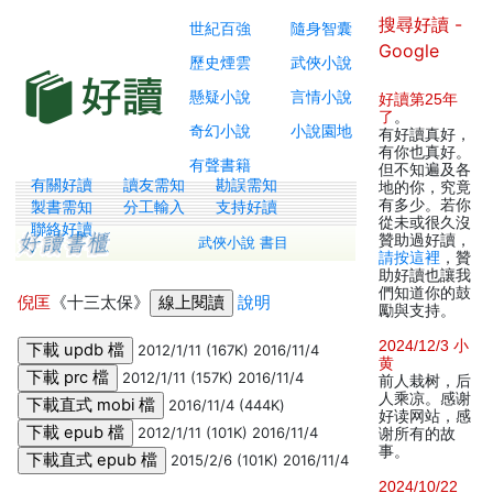
搜尋好讀 -
世紀百強
隨身智囊
Google
歷史煙雲
武俠小說
懸疑小說
言情小說
好讀第25年
了
。
奇幻小說
小說園地
有好讀真好，
有你也真好。
有聲書籍
但不知遍及各
有關好讀
讀友需知
勘誤需知
地的你，究竟
有多少。若你
製書需知
分工輸入
支持好讀
從未或很久沒
聯絡好讀
贊助過好讀，
武俠小說 書目
請按這裡
，贊
助好讀也讓我
們知道你的鼓
倪匡
《十三太保》
說明
勵與支持。
2024/12/3 小
2012/1/11 (167K) 2016/11/4
黄
2012/1/11 (157K) 2016/11/4
前人栽树，后
人乘凉。感谢
2016/11/4 (444K)
好读网站，感
2012/1/11 (101K) 2016/11/4
谢所有的故
事。
2015/2/6 (101K) 2016/11/4
2024/10/22