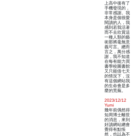
上高中後有了
手機發現的，
非常感謝。我
本身是個很愛
閱讀的人，我
感到若我活著
而不去欣賞這
一種人類的藝
術那將毫無意
義可言。總而
言之，萬分感
謝，我不知道
在每有能力買
書學校圖書館
又只能借七天
的情況下，沒
有這個網站我
的生命會是多
麼的荒蕪。
2023/12/12
Yumi
幾年前偶然得
知周博士離世
的消息，來到
好讀網站總會
覺得有點悵
然，也以為不