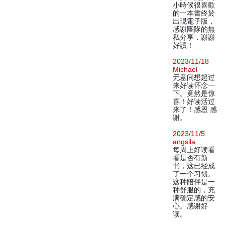
小時候很喜歡
的一本書終於
出現電子版，
感謝團隊的無
私分享，謝謝
好讀！
2023/11/18
Michael
无意间想起过
来好读怀念一
下。竟然是惊
喜！好读活过
来了！感恩 感
谢。
2023/11/5
angsila
每周上好读看
看是否有新
书，这已经成
了一个习惯。
这种陪伴是一
种舒服的，充
满确定感的安
心。感谢好
读。