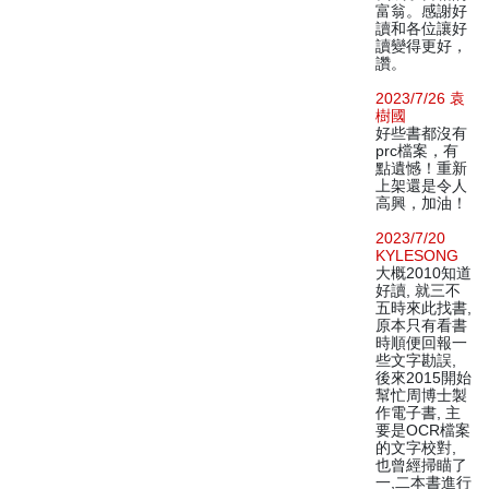
富翁。感謝好
讀和各位讓好
讀變得更好，
讚。
2023/7/26 袁
樹國
好些書都沒有
prc檔案，有
點遺憾！重新
上架還是令人
高興，加油！
2023/7/20
KYLESONG
大概2010知道
好讀, 就三不
五時來此找書,
原本只有看書
時順便回報一
些文字勘誤,
後來2015開始
幫忙周博士製
作電子書, 主
要是OCR檔案
的文字校對,
也曾經掃瞄了
一,二本書進行