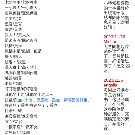
七阻教主/七陰教主
小時候很喜歡
一小撮人/一小撮人，
的一本書終於
出現電子版，
遠氣傳聲/運氣傳聲
感謝團隊的無
走要/定要
私分享，謝謝
皇官/皇宮
好讀！
貴居/貫居
貴大人/貫大人
2023/11/18
還來沒有/回來沒有
Michael
執怪/責怪
无意间想起过
氣惱中是/氣惱，但是
来好读怀念一
下。竟然是惊
贓人/賊人
喜！好读活过
說退：/說道：
来了！感恩 感
高人稚士/高人雅士
谢。
嗎嗚作響/嗚嗚作響
膝益/膝蓋
2023/11/5
退觀/道觀
angsila
叮叮噹當/叮叮噹噹
每周上好读看
其他的十之/其他的十之二三
看是否有新
书，这已经成
趺坐/跌坐
(未改，原正確。趺坐：兩腳盤腿打坐。)
了一个习惯。
在這兒了看你/在這兒了，看你
这种陪伴是一
目暗/目睹
种舒服的，充
進官稟報/進宮稟報
满确定感的安
宜召/宣召
心。感谢好
一概不窮/一概不究
读。
這兒個/這幾個