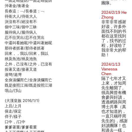
一面定晴提防/一面定睛提防
團隊。
沖著金/衝著金
長春這：﹁/長春道：﹁
2024/2/19 He
待衛大人/侍衛大人
Zhong
決沒有不/絕沒有不
非常非常感谢
好读，许多外
個中三味/個中三昧
面找不到的书
服待病人/服侍病人
都在这里找到
忍不往哭出/忍不住哭出
了，找书的过
中還叫看她呢/中還叫著她呢
程，好读给了
那待者抓著/那侍者抓著
我非常大的帮
回來，，我以/回來，我以
助！
殃及魚池/殃及池魚
之外，己沒有/之外，已沒有
2024/1/13
Vanessa
按著又道/接著又道
Chen
港彎/港灣
隔了七年才又
全身漬爛而亡/全身潰爛而亡
上來，才知周
既是接照江湖/既是按照江湖
先生離開了。
氓山/邙山
很高興曾有機
會參與好讀，
(大漢皇族 2016/1/1)
透過網路與周
上且/上月
博士共事（真
保走/保定
也才知道的，
一直只稱呼周
佯子/樣子
先生的)，感謝
口中，/口中
好讀團隊！也
爹爹著重/爹爹看重
和過去一樣，