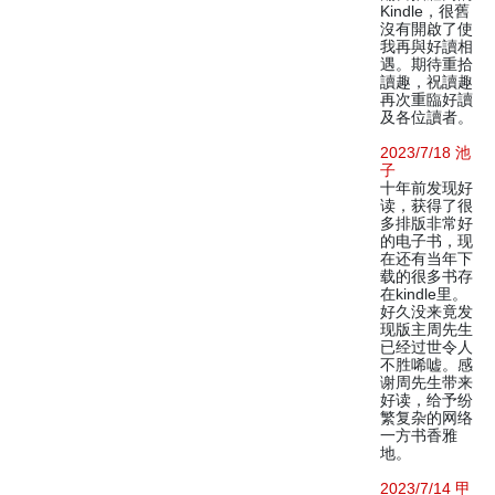
Kindle，很舊
沒有開啟了使
我再與好讀相
遇。期待重拾
讀趣，祝讀趣
再次重臨好讀
及各位讀者。
2023/7/18 池
子
十年前发现好
读，获得了很
多排版非常好
的电子书，现
在还有当年下
载的很多书存
在kindle里。
好久没来竟发
现版主周先生
已经过世令人
不胜唏嘘。感
谢周先生带来
好读，给予纷
繁复杂的网络
一方书香雅
地。
2023/7/14 甲