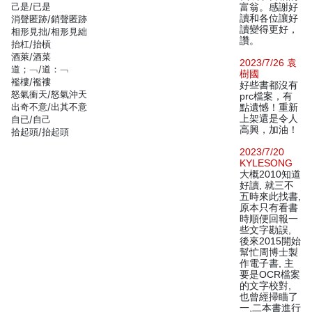
己是/已是
富翁。感謝好
讀和各位讓好
消聲匿跡/銷聲匿跡
讀變得更好，
相形見拙/相形見絀
讚。
抬杠/抬槓
酒萊/酒菜
2023/7/26 袁
道；﹁/道：﹁
樹國
襤樓/襤褸
好些書都沒有
怒氣衝天/怒氣沖天
prc檔案，有
出奇不意/出其不意
點遺憾！重新
上架還是令人
自已/自己
高興，加油！
拾起頭/抬起頭
2023/7/20
KYLESONG
大概2010知道
好讀, 就三不
五時來此找書,
原本只有看書
時順便回報一
些文字勘誤,
後來2015開始
幫忙周博士製
作電子書, 主
要是OCR檔案
的文字校對,
也曾經掃瞄了
一,二本書進行