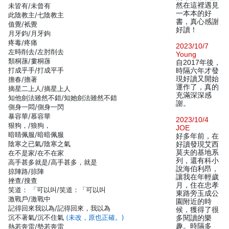
然在這裡遇見
未皆有/未曾有
一本本的好
此陰教主/七陰教主
書，真心感謝
值覺/衹覺
好讀！
月牙鈞/月牙鉤
疼毒/疼痛
2023/10/7
左時削去/左肘削去
Young
類桐蓀/婁桐蓀
自2017年後，
打成乎手/打成平手
時隔六年才發
現好讀又開始
擔春/擔著
運作了，真的
摘星二上人/摘星上人
充滿深深感
知他劍法雖然不錯/知她劍法雖然不錯
謝。
側身一悶/側身一閃
暴容華/慕容華
2023/10/4
狠狗，/狼狗，
JOE
暗睛佩服/暗暗佩服
好多年前，在
陰寒之已氣/陰寒之氣
好讀發現艾西
莫夫的基地系
在不是家/在不在家
列，還有科小
高手甚多就是/高手甚多，就是
說海伯利昂，
掠陣路/掠陣
讓我在年輕歲
挫查/搜查
月，住在忠孝
笑道： 「可以叫/笑道：「可以叫
東路旁玉成公
激戰戶/激戰中
園附近的時
記得回來我以為/記得回來，我以為
候，獲得了很
沉不著氣/沉不住氣
(未改，原也正確。)
多閱讀的樂
趣。時隔多
熱若奔雷/勢若奔雷