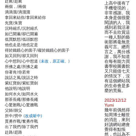
赴屍/趕屍
上高中後有了
兩個，/兩個
手機發現的，
滴滴溜/滴溜溜
非常感謝。我
拿回來結你/拿回來給你
本身是個很愛
閱讀的人，我
先寶/朱寶
感到若我活著
沉時縮爪/沉肘縮爪
而不去欣賞這
如已開遍/卻已開遍
一種人類的藝
低買默想/低頭默想
術那將毫無意
他也走是/他也定是
義可言。總而
得於鐵鏡心的面子/礙於鐵鏡心的面子
言之，萬分感
如又回到/卻又回到
謝，我不知道
心中想到/心中想道
(未改，原正確。)
在每有能力買
書學校圖書館
所佛之處/所拂之處
又只能借七天
你著肯/你若肯
的情況下，沒
說話之風/說話之時
有這個網站我
紫紅寶劍/紫虹寶劍
的生命會是多
他說明/地說明
麼的荒蕪。
如何水火/如同水火
那茶長繩/那條長繩
2023/12/12
心驚胞戰/心驚膽戰
Yumi
幾年前偶然得
父師/師父
知周博士離世
所中/劈中
(改成斫中)
的消息，來到
賈勇作戰/奮勇作戰
好讀網站總會
出了我們/除了我們
覺得有點悵
赴路/趕路
然，也以為不