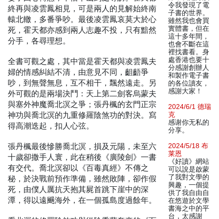
令我發現了電
終再與凌雲鳳相見，可是兩人的見解始終南
子書的世界。
轅北轍，多番爭吵。最後凌雲鳳哀莫大於心
雖然我也會買
實體書，但在
死，霍天都亦感到兩人志趣不投，只有黯然
這十多年間，
分手，各尋理想。
也會不斷在這
裡找書看。身
處香港也要十
全書可觀之處，其中當是霍天都與凌雲鳳夫
分感謝創辦人
婦的情感糾結不清，由意見不同，齟齬爭
和製作電子書
吵，到無聲無息，互不相干，飄然遠走。另
的各位讀友，
感謝大家！
外可觀的是兩場決鬥：天上第二劍客烏蒙夫
與塞外神魔喬北溟之爭；張丹楓的玄門正宗
2024/6/1 德瑞
神功與喬北溟的九重修羅陰煞功的對決。寫
克
感谢你无私的
得高潮迭起，扣人心弦。
分享。
張丹楓最後慘勝喬北溟，損及元陽，未至六
2024/5/18 布
莱恩
十歲卻撒手人寰，此在稍後《廣陵劍》一書
《好讀》網站
有交代。喬北溟卻以《百毒真經》不傳之
可以說是啟蒙
了我對文學的
秘，於決戰前預作準備，雖然敗陣，卻作假
興趣，一個提
死，由僕人厲抗天抱其屍首跳下崖中的深
供了我自由自
潭，得以遠颺海外，在一個孤島度過餘年。
在悠遊於文學
書海之中的平
台，太感謝