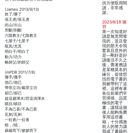
供方便取用閱
讀，非常感
(James 2013/9/13)
謝。
姓了/勝了
張王虎/張玉虎
2023/8/18 璐
此山/出山
羽
所斷/削斷
第一次知道好
六陰教主/七陰教主
讀是無意間發
七屋子/七星子
現的，並且發
現的那天令我
龍其/尤其
驚喜且意外的
明白子/明白了
是—剛好是好
動力/功力
讀復活不久之
略師父/的師父
後，覺著應該
是某種莫名的
(mPDB 2011/7/8)
緣分，促使想
撤手/撒手
找些電子書的
他己/他已
我被帶到了這
帶罪立功/戴罪立功
裡。這裡有著
卻己/卻已
各位前輩們辛
苦掃描、品質
趁這趟渾水/蹚這淌渾水
極佳的電子
嗔目/瞋目
書，讓我這個
不為己甚/不為已甚
後人能夠免費
瓦刺/瓦剌
享用這些書
一柱香/一炷香
籍，十分感激
晤，/唔，
前人的努力讓
籟籟而下/簌簌而下
我成了書籍的