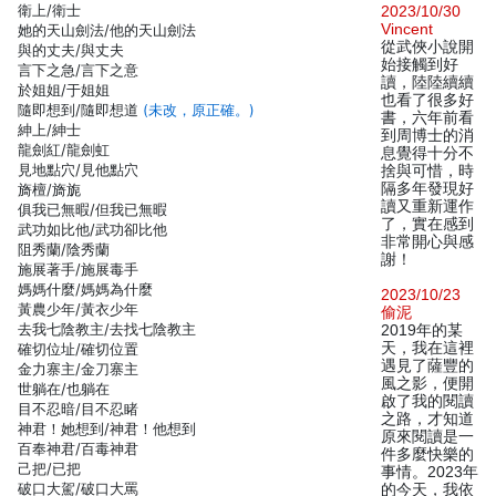
衛上/衛士
2023/10/30
Vincent
她的天山劍法/他的天山劍法
從武俠小說開
與的丈夫/與丈夫
始接觸到好
言下之急/言下之意
讀，陸陸續續
於姐姐/于姐姐
也看了很多好
隨即想到/隨即想道
(未改，原正確。)
書，六年前看
紳上/紳士
到周博士的消
龍劍紅/龍劍虹
息覺得十分不
見地點穴/見他點穴
捨與可惜，時
隔多年發現好
旖檀/旖旎
讀又重新運作
俱我已無暇/但我已無暇
了，實在感到
武功如比他/武功卻比他
非常開心與感
阻秀蘭/陰秀蘭
謝！
施展著手/施展毒手
媽媽什麼/媽媽為什麼
2023/10/23
黃農少年/黃衣少年
偷泥
去我七陰教主/去找七陰教主
2019年的某
天，我在這裡
確切位址/確切位置
遇見了薩豐的
金力寨主/金刀寨主
風之影，便開
世躺在/也躺在
啟了我的閱讀
目不忍暗/目不忍睹
之路，才知道
神君！她想到/神君！他想到
原來閱讀是一
百奉神君/百毒神君
件多麼快樂的
己把/已把
事情。2023年
破口大駕/破口大罵
的今天，我依