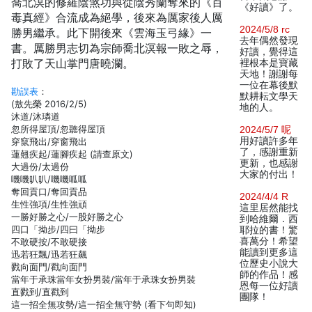
喬北溟的修羅陰煞功與從陰秀蘭奪來的《百
《好讀》了。
毒真經》合流成為絕學，後來為厲家後人厲
2024/5/8 rc
勝男繼承。此下開後來《雲海玉弓緣》一
去年偶然發現
書。厲勝男志切為宗師喬北溟報一敗之辱，
好讀，覺得這
打敗了天山掌門唐曉瀾。
裡根本是寶藏
天地！謝謝每
一位在幕後默
勘誤表
：
默耕耘文學天
(敖先榮 2016/2/5)
地的人。
沐道/沐璘道
忽所得屋頂/忽聽得屋頂
2024/5/7 呢
用好讀許多年
穿竄飛出/穿窗飛出
了，感謝重新
蓮翹疾起/蓮腳疾起 (請查原文)
更新，也感謝
大過份/太過份
大家的付出！
嘰嘰叭叭/嘰嘰呱呱
奪回貢口/奪回貢品
2024/4/4 R
生性強項/生性強頑
這里居然能找
一勝好勝之心/一股好勝之心
到哈維爾．西
四口「拗步/四曰「拗步
耶拉的書！驚
喜萬分！希望
不敢硬按/不敢硬接
能讀到更多這
迅若狂飄/迅若狂飆
位歷史小說大
戮向面門/戳向面門
師的作品！感
當年于承珠當年女扮男裝/當年于承珠女扮男裝
恩每一位好讀
直戮到/直戳到
團隊！
這一招全無攻勢/這一招全無守勢 (看下句即知)