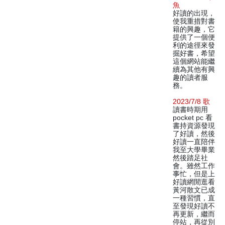
魚
好讀的出現，
使我重措對書
籍的興趣，它
提供了一個便
利的途徑來發
掘好書，希望
這個網站能繼
續為其他有興
趣的讀者服
務。
2023/7/8 歌
讀書時期用
pocket pc 看
書持資源發現
了好讀，然後
好讀一直陪伴
我至大學畢業
然後踏足社
會。雖然工作
事忙，但是上
好讀網閒逛看
黃河散文已成
一種習慣，直
至發現好讀不
再更新，繼而
停站，再從別