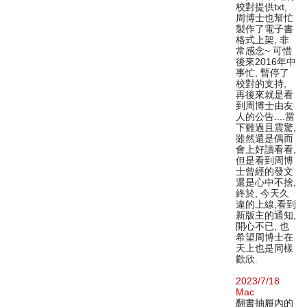
校對提供txt,
周博士也幫忙
製作了電子書
格式上架, 非
常感念~ 可惜
後來2016年中
事忙, 暫停了
校對的支持,
再後來就是看
到周博士由友
人的公告....當
下難過且震驚,
雖然還是偶而
會上好讀看看,
但是看到周博
士曾經的發文
還是心中不捨,
終於, 今天久
違的上線,看到
新版主的通知,
開心不已, 也
希望周博士在
天上也是同樣
歡欣.
2023/7/18
Mac
翻書抽屜內的