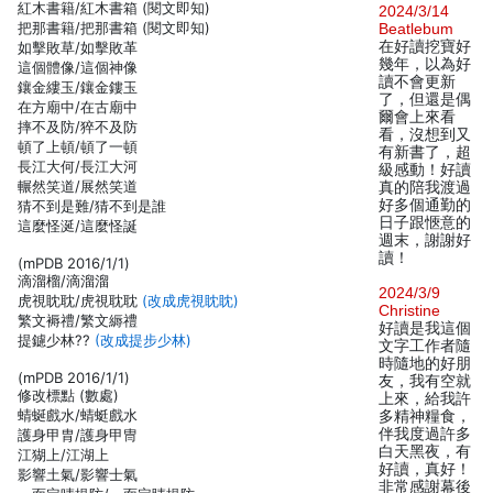
紅木書籍/紅木書箱 (閱文即知)
2024/3/14
把那書籍/把那書箱 (閱文即知)
Beatlebum
在好讀挖寶好
如擊敗草/如擊敗革
幾年，以為好
這個體像/這個神像
讀不會更新
鑲金縷玉/鑲金鏤玉
了，但還是偶
在方廟中/在古廟中
爾會上來看
摔不及防/猝不及防
看，沒想到又
頓了上頓/頓了一頓
有新書了，超
長江大何/長江大河
級感動！好讀
輾然笑道/展然笑道
真的陪我渡過
好多個通勤的
猜不到是難/猜不到是誰
日子跟愜意的
這麼怪涎/這麼怪誕
週末，謝謝好
讀！
(mPDB 2016/1/1)
滴溜榴/滴溜溜
2024/3/9
虎視眈耽/虎視耽耽
(改成虎視眈眈)
Christine
繁文褥禮/繁文縟禮
好讀是我這個
提鑢少林??
(改成提步少林)
文字工作者隨
時隨地的好朋
(mPDB 2016/1/1)
友，我有空就
修改標點 (數處)
上來，給我許
蜻蜒戲水/蜻蜓戲水
多精神糧食，
伴我度過許多
護身甲胄/護身甲冑
白天黑夜，有
江猢上/江湖上
好讀，真好！
影響土氣/影響士氣
非常感謝幕後