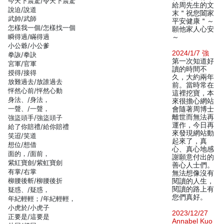
今天下震驚/令天下震驚
給周先生的文
說迫/說道
末＂祝您闔家
武帥/武師
平安健康＂～
怎樣我一個/怎樣找一個
願他家人心安
瞬得過/瞞得過
～
小公爺/小公爹
2024/1/7 強
拳詼/拳訣
第一次知道好
宮軍/官軍
讀的時間不
授得/接得
久，大約兩年
放難過去/放誰過去
前。當時常在
怦然心前/怦然心動
這裡挖寶，本
身法、/身法，
來很擔心網站
一聲、/一聲，
會隨著周博士
離世而無法再
強盜頭手/強盜頭子
運作，今日再
給了你賠禮/給你賠禮
來發現網站動
笑迢/笑道
起來了，真
想位/想借
心、真心地感
面的，/面前，
謝願意付出的
紫紅寶劍/紫虹寶劍
善心人士們。
有掌/右掌
無法想像沒有
柳腰後斬/柳腰後折
閱讀的人生，
閱讀的路上有
疑惑、/疑惑，
您們真好。
年紀輕輕；/年紀輕輕，
小虎於/小虎子
2023/12/27
正要是/這要是
Annabel Kuo