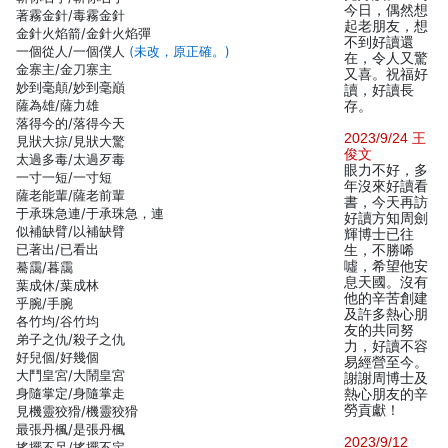
今日，偶然想
著霧金針/毒霧金針
起老朋友，想
金針火焰箭/金針火焰彈
不到好讀還
一個從人/一個僕人
(未改，原正確。)
在，令人又驚
金寨主/金刀寨主
又喜。祝福好
妙到毫顛/妙到毫巔
讀，好讀長
薩為雄/薩力雄
存。
落得今的/落得今天
2023/9/24 王
見狀大掠/見狀大驚
俊文
太過多毒/太過歹毒
眼力不好，多
一寸一短/一寸短
年沒來好讀看
薩老能輩/薩老前輩
書，今天再訪
于承珠急連/于承珠急，連
好讀方知周劍
似補缺臂/以補缺臂
輝博士已往
已著出/已看出
生，不勝唏
噓，希望他安
驀靄/暮靄
息天國。沒有
葉成休/葉成林
他的辛苦創建
乎腕/手腕
及許多熱心朋
各竹均/谷竹均
友的共同努
弟子之仇/殺子之仇
力，好讀不容
好兒個/好幾個
易經營至今。
大鬥皇宮/大鬧皇宮
謝謝周博士及
身隨掌定/身隨掌走
熱心朋友的辛
勞貢獻！
見機靈狡猾/機靈狡猾
最張丹楓/是張丹楓
2023/9/12
搖擺不足/搖擺不定