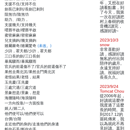
年，又想在好
支援不住/支持不住
讀看點書，到
劍長已刺到/長劍已刺到
了今天，我第
阻煞功/陰煞功
一次在好讀把
助力、/助力，
村上春樹的收
支援幾天/支持幾天
音機2讀完，
嚶唇半啟/櫻唇半啟
感謝好讀~
蜜密麻麻/密密麻麻
2023/10/3
兒支摘鉤/幾支摘鉤
snow
雖屬棘奇/雖屬驚奇
(未改。)
非常喜歡好
少詩，霍天都/少許，霍天都
讀，感謝好讀
三口長的劍/三口長劍
無私的付出與
暴風驟而/暴風驟雨
陪伴的歲月。
官兵的前還傷不了/官兵的箭還傷不了
永遠支持好
果然去喬北溟/果然去鬥喬北溟
讀。祝福好讀
老怪結果/老怪，結果
長長久久。
玉兆慶/王兆慶
2023/9/24
三處穴適/三處穴道
Tomcat Chou
景象想是/景象，想是
從2006年起，
海攤隨時/海浪隨時
好讀就這麼伴
一方向投靠/一方面投靠
我度過了這麼
姬人/姬二人
長的時間。直
他們使可以/他們便可以
到2017.12的
台價/台階
噩耗傳來，我
以為就此不再
走近他們的身的/走進他們的身邊
見好讀。直到
斬你石手/斬你右手