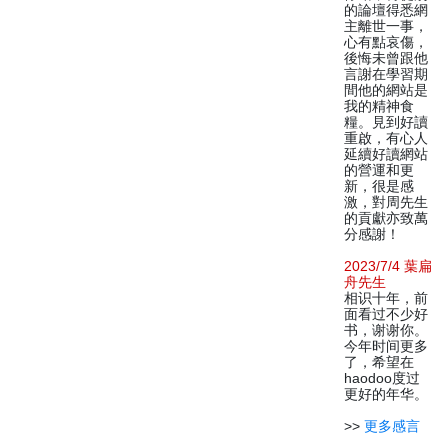
的論壇得悉網
主離世一事，
心有點哀傷，
後悔未曾跟他
言謝在學習期
間他的網站是
我的精神食
糧。見到好讀
重啟，有心人
延續好讀網站
的營運和更
新，很是感
激，對周先生
的貢獻亦致萬
分感謝！
2023/7/4 葉扁
舟先生
相识十年，前
面看过不少好
书，谢谢你。
今年时间更多
了，希望在
haodoo度过
更好的年华。
>>
更多感言