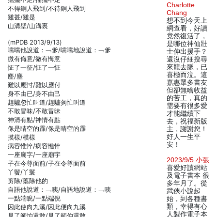
Charlotte
不得銅人飛到/不待銅人飛到
Chang
雖甚/雖是
想不到今天上
山溝壁/山溝裏
網查看，好讀
竟然復活了，
(mPDB 2013/9/13)
是哪位神仙壯
嚅嚅他說道：﹁爹/嚅嚅地說道：﹁爹
士伸出援手？
微有侮意/微有悔意
還沒仔細搜尋
來龍去脈，已
怔了一征/怔了一怔
喜極而泣。這
麈/塵
嘉惠眾多書友
難以應忖/難以應付
但卻無啥收益
身不由已/身不由己
的苦工，真的
趕驢忽忙叫道/趕驢匆忙叫道
需要有很多愛
不敢冒味/不敢冒昧
才能繼續下
神清有點/神情有點
去，祝福新版
像是睛空的霹/像是晴空的霹
主，謝謝您！
好人一生平
摸樣/模樣
安！
病容惟悴/病容憔悴
一座廟字/一座廟宇
2023/9/5 小張
子在今尊面前/子在令尊面前
喜愛好讀網站
丫鬢/丫鬟
及電子書本 很
剪除/翦除他的
多年月了。從
自語他說道：﹁咦/自語地說道：﹁咦
武俠小說起
一點端睨/一點端倪
始，到各種書
類，幸得有心
因此使向九溪/因此便向九溪
人製作電子本
見了師怕還敢/見了師伯還敢