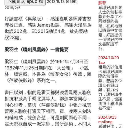
2013/9/13 (659K)
蘇菲
感謝好讀各界
2016/2/5
人士的無私奉
獻并分享了不
好讀書櫃《典藏版》，感謝嘉明參照原書整
同種類的書
理校正過。感謝James勘誤。感謝大漢皇族
藏。在異地難
以購買中文書
勘誤202處、ED2015勘誤4處、敖先榮勘
籍，好讀提供
誤28處。
一個很好的中
文書閱讀平
台。
梁羽生《聯劍風雲錄》一書提要
2024/10/20
梁羽生《聯劍風雲錄》於1961年7月3日至
Tao
粗暴的以信用
1962年11月25日期間在「大公報」「小說
卡感謝好讀團
林」版連載。本書為《散花女俠》後篇，屬
隊的無償奉
《萍蹤俠影錄》系列之一。
獻。懇請各位
讀友有錢出
錢，有力出
書曰聯劍，指的是霍天都與凌雲鳳兩人聯劍
力，讓好讀生
對抗邪派高手喬北溟等人。聯劍本當同心，
生不息，也讓
周博士恩澤廣
同心也者，當與《萍蹤俠影錄》中張丹楓雲
被不熄°
蕾兩人聯劍打遍天下相同。霍、凌兩人劍法
相輔相成，雙劍合璧，可是劍同而心不同：
2024/9/13
maliang
霍天都欲自成一派宗師，鑽研劍術，不問人
感谢好读，无