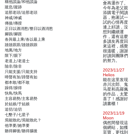
稱他談論/和他談論
會再運作了。
蹤息/蹤跡
今年為老父親
追那老頭/迫那老頭
添購電子閱讀
器，抱著試一
神咸/神威
試的心情再度
傳接/傳授
連上好讀，沒
正日以酒消愁/整日以酒消愁
想到繼續運
腳踉/腳跟
作，還有這麼
各與最上乘/各以最上乘
多讀友再度回
蹌蹌跟跟/蹌蹌踉踉
來這裡，感覺
地萬/地方
很溫暖，謝謝
限下/眼下
好讀與團隊們
的努力。
老道上/老道士
險非/除非
2023/11/27
只能支援/只能支持
Helios
啼聲有加/蹄聲有如
能在这里发现
都本敢/都不敢
赤川次郎、鬼
躁得/臊得
马星和高羅佩
快鳥/快馬
的作品，太驚
主容易勢/主客易勢
喜了！感謝好
讀書櫃！
於姑娘/于姑娘
追切/迫切
2023/11/19
七墾子/七星子
Moon
焉能致此/焉能致此？
偶然間發現這
他準要/她準要
個網站，如獲
聽得腳後/聽得腦後
至寶，更找到