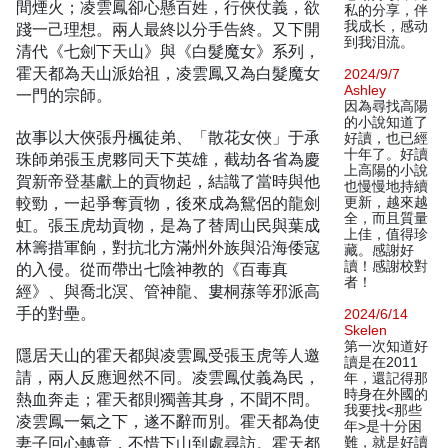
間煙火；凌雲鳳卻心懸百姓，行俠仗義，欲
私的分享，伴
我成长，感动
踐一己理想。兩人最終以分手告終。又下開
到我泪流。
清代《七劍下天山》與《白髮魔女》系列，
霍天都為天山派始祖，凌雲鳳又為白髮魔女
2024/9/7
Ashley
一門的宗師。
因為尋找高陽
的小說知道了
故事以大俠張丹楓徒弟、「散花女俠」于承
好讀，也已經
十年了。好讀
珠師弟張玉虎夥同天下英雄，截劫各省為慶
上高陽的小說
賀新帝登基獻上的貢物起，結識了當時與他
也慢慢地持續
較勁，一起爭奪貢物，後來成為鴛侶的龍劍
更新，越來越
全，而且質量
虹。張玉虎劫貢物，是為了替周山民與葉成
上佳，值得珍
林籌措軍餉，對抗北方滿州外族與沿海倭寇
藏。感謝好
讀！感謝校對
的入侵。從而帶出七陰神教的《百毒真
者！
經》、與喬北溟、管神龍、婁桐蓀等邪派高
手的對壘。
2024/6/14
Skelen
第一次知道好
隱居天山的霍天都與凌雲鳳受張玉虎等人邀
讀是在2011
請，兩人反應迥然不同。凌雲鳳仗義為民，
年，還記得那
時身在外國的
熱血奔走；霍天都則獨善其身，不聞不問。
我要找<那些
凌雲鳳一氣之下，遂不辭而別。霍天都為使
年>是十分困
妻子回心轉意，不惜下山到處尋訪。霍天都
難，就是好讀