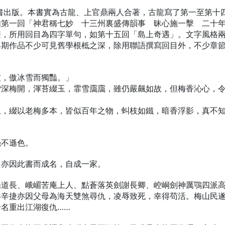
成書出版。本書實為古龍、上官鼎兩人合著，古龍寫了第一至第十
如第一回「神君稱七妙 十三州裏盛傳韻事 昧心施一擊 二十
聲，所用回目為四字單句，如第十五回「島上奇遇」。文字風格
早期作品不少可見舊學根柢之深，除用聯語撰寫回目外，不少章
，傲冰雪而獨豔。」
梅開，渾苔綴玉，霏雪靄靄，雖仍嚴飆如故，但梅香沁心，
綴以老梅多本，皆似百年之物，虯枝如鐵，暗香浮影，真不
毫不遜色。
，亦因此書而成名，自成一家。
陽道長、峨嵋苦庵上人、點蒼落英劍謝長卿、崆峒劍神厲鶚四派
年辛捷亦因父母為海天雙煞尋仇，凌辱致死，幸得苟活。梅山民
名重出江湖復仇……