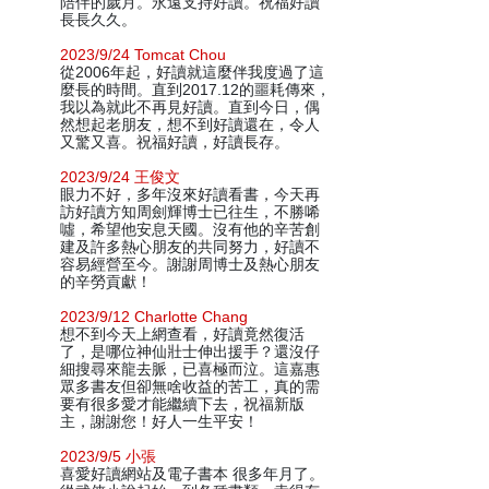
陪伴的歲月。永遠支持好讀。祝福好讀
長長久久。
2023/9/24 Tomcat Chou
從2006年起，好讀就這麼伴我度過了這
麼長的時間。直到2017.12的噩耗傳來，
我以為就此不再見好讀。直到今日，偶
然想起老朋友，想不到好讀還在，令人
又驚又喜。祝福好讀，好讀長存。
2023/9/24 王俊文
眼力不好，多年沒來好讀看書，今天再
訪好讀方知周劍輝博士已往生，不勝唏
噓，希望他安息天國。沒有他的辛苦創
建及許多熱心朋友的共同努力，好讀不
容易經營至今。謝謝周博士及熱心朋友
的辛勞貢獻！
2023/9/12 Charlotte Chang
想不到今天上網查看，好讀竟然復活
了，是哪位神仙壯士伸出援手？還沒仔
細搜尋來龍去脈，已喜極而泣。這嘉惠
眾多書友但卻無啥收益的苦工，真的需
要有很多愛才能繼續下去，祝福新版
主，謝謝您！好人一生平安！
2023/9/5 小張
喜愛好讀網站及電子書本 很多年月了。