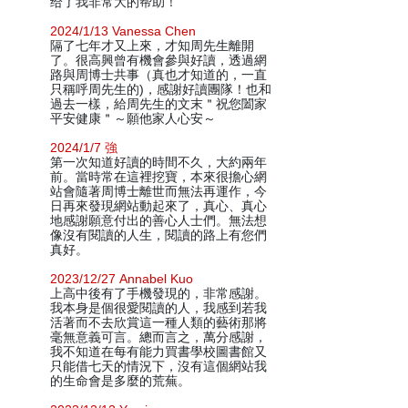
给了我非常大的帮助！
2024/1/13 Vanessa Chen
隔了七年才又上來，才知周先生離開
了。很高興曾有機會參與好讀，透過網
路與周博士共事（真也才知道的，一直
只稱呼周先生的)，感謝好讀團隊！也和
過去一樣，給周先生的文末＂祝您闔家
平安健康＂～願他家人心安～
2024/1/7 強
第一次知道好讀的時間不久，大約兩年
前。當時常在這裡挖寶，本來很擔心網
站會隨著周博士離世而無法再運作，今
日再來發現網站動起來了，真心、真心
地感謝願意付出的善心人士們。無法想
像沒有閱讀的人生，閱讀的路上有您們
真好。
2023/12/27 Annabel Kuo
上高中後有了手機發現的，非常感謝。
我本身是個很愛閱讀的人，我感到若我
活著而不去欣賞這一種人類的藝術那將
毫無意義可言。總而言之，萬分感謝，
我不知道在每有能力買書學校圖書館又
只能借七天的情況下，沒有這個網站我
的生命會是多麼的荒蕪。