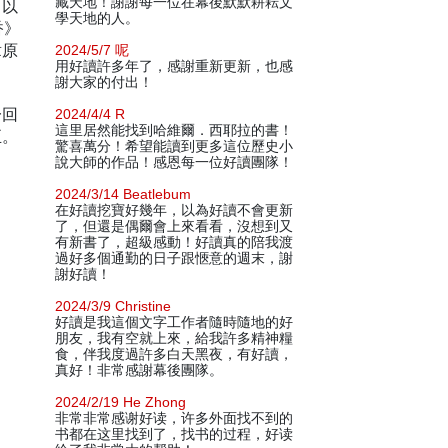
藏天地！謝謝每一位在幕後默默耕耘文
，以
學天地的人。
香》
章原
2024/5/7 呢
用好讀許多年了，感謝重新更新，也感
謝大家的付出！
一回
2024/4/4 R
這里居然能找到哈維爾．西耶拉的書！
正。
驚喜萬分！希望能讀到更多這位歷史小
說大師的作品！感恩每一位好讀團隊！
2024/3/14 Beatlebum
在好讀挖寶好幾年，以為好讀不會更新
了，但還是偶爾會上來看看，沒想到又
有新書了，超級感動！好讀真的陪我渡
過好多個通勤的日子跟愜意的週末，謝
謝好讀！
2024/3/9 Christine
好讀是我這個文字工作者隨時隨地的好
朋友，我有空就上來，給我許多精神糧
食，伴我度過許多白天黑夜，有好讀，
真好！非常感謝幕後團隊。
2024/2/19 He Zhong
非常非常感谢好读，许多外面找不到的
书都在这里找到了，找书的过程，好读