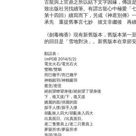
古龍與上官鼎之所以結下文字因緣，傳說
致出版社另找續筆。有謂古龍心中極愛「七
第十四回）續寫而下，另成《神君別傳》
承先 重提舊事言七妙 彼文非繼後 再
《劍毒梅香》現有新舊版本，舊版本第一
的回目是「雪地對決」。新舊版本在章節
勘誤表：
(mPDB 2014/5/2)
電光火石/電光石火
雙雕/雙鵰
而巳幾乎/而已幾乎
神鶴鍛羽/神鶴鎩羽
蜜意/密意
絕劍望瞭望身後/絕劍望了望身後
下，複又拔/下，復又拔
嬌麗的面/俏麗的面
探手人懷/探手入懷
胡亂衝人四大/胡亂衝入四大
出真面日。/出真面目。
老二隻覺肩上/老二只覺肩上
夢寢所求/夢寐所求
造諧/造詣