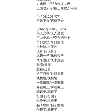
力未複，但/力未復，但
正面攻人赤陽/正面攻入赤陽
(mPDB 2011/7/1)
再呆下去/再待下去
(Chang 2010/5/25)
與人交戰/天人交戰
空白把地上/空自把地上
乎日無法/平日無法
小神龍/小龍神
現身下/現身了
紈鉺公子/紈袴公子
久來說話/久未說話
天鷹/天魔
想茬/想著
含覀必報/睚眥必報
快快地/怏怏地
一掌擊亂/一掌擊斃
奔在腳上/綁在腳上
記起子/記起了
打開丁/打開了
現身子/現身于
點子點頭/點了點頭
借得了/錯得了