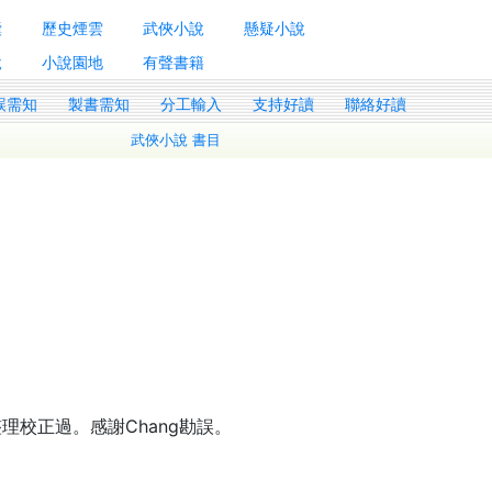
囊
歷史煙雲
武俠小說
懸疑小說
說
小說園地
有聲書籍
誤需知
製書需知
分工輸入
支持好讀
聯絡好讀
武俠小說 書目
理校正過。感謝Chang勘誤。