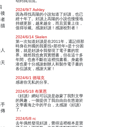
动到我泪流。
四
2024/9/7 Ashley
年後
因為尋找高陽的小說知道了好讀，也已
兩者
經十年了。好讀上高陽的小說也慢慢地
持續更新，越來越全，而且質量上佳，
節描
值得珍藏。感謝好讀！感謝校對者！
2024/6/14 Skelen
第一次知道好讀是在2011年，還記得那
時身在外國的我要找<那些年>是十分困
令人
難，就是好讀令我發現了電子書的世
界。雖然我也會買實體書，但在這十多
年間，也會不斷在這裡找書看。身處香
知天
港也要十分感謝創辦人和製作電子書的
各位讀友，感謝大家！
2024/6/1 德瑞克
感谢你无私的分享。
2024/5/18 布莱恩
《好讀》網站可以說是啟蒙了我對文學
的興趣，一個提供了我自由自在悠遊於
高手
文學書海之中的平台，太感謝《好讀》
了。
遂傳
2024/5/8 rc
去年偶然發現好讀，覺得這裡根本是寶