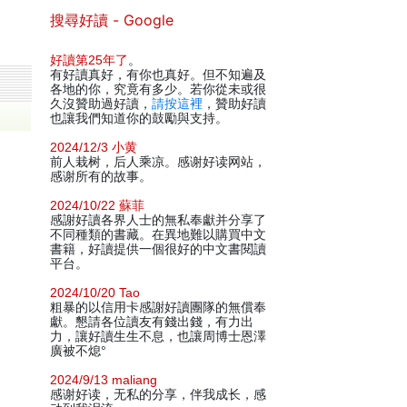
搜尋好讀 - Google
好讀第25年了
。
有好讀真好，有你也真好。但不知遍及
各地的你，究竟有多少。若你從未或很
久沒贊助過好讀，
請按這裡
，贊助好讀
也讓我們知道你的鼓勵與支持。
2024/12/3 小黄
前人栽树，后人乘凉。感谢好读网站，
感谢所有的故事。
2024/10/22 蘇菲
感謝好讀各界人士的無私奉獻并分享了
不同種類的書藏。在異地難以購買中文
書籍，好讀提供一個很好的中文書閱讀
平台。
2024/10/20 Tao
粗暴的以信用卡感謝好讀團隊的無償奉
獻。懇請各位讀友有錢出錢，有力出
力，讓好讀生生不息，也讓周博士恩澤
廣被不熄°
2024/9/13 maliang
感谢好读，无私的分享，伴我成长，感