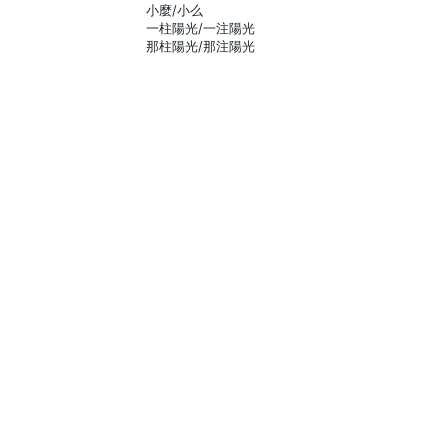
小麼/小么
一柱陽光/一注陽光
那柱陽光/那注陽光