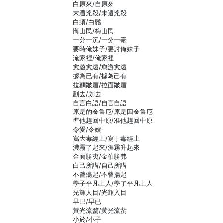
白原來/自原來
末遭兇殺/未遭兇殺
白須/白鬚
悔山民/梅山民
一分一沉/一分一毫
要時俺妹子/要討俺妹子
淹家裡/俺家裡
愈遊愈遠/愈游愈遠
據為已有/據為己有
拉麵皺眉/拉面皺眉
劃去/划去
自言白語/自言自語
原是的金魯厄/原是因金魯厄
準他趕回中原/准他趕回中原
令愛/令嬡
寫大毒經上/寫于毒經上
濃霧了起來/濃霧升起來
金面勝夷/金伯勝弗
白己所講/自己所講
不曾瘍起/不曾揚起
學子平凡上人/學了平凡上人
光輝人目/光輝入目
早巳/早已
黃光流蝥/黃光流蜚
小於/小子