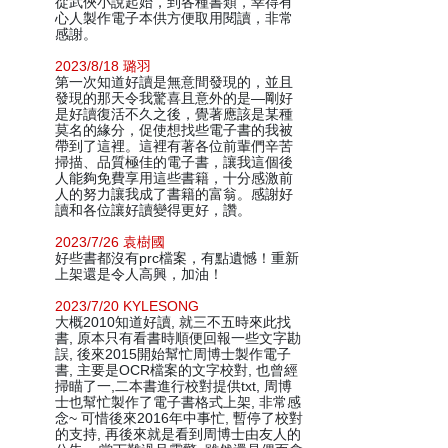
從武俠小說起始，到各種書類，幸得有
心人製作電子本供方便取用閱讀，非常
感謝。
2023/8/18 璐羽
第一次知道好讀是無意間發現的，並且
發現的那天令我驚喜且意外的是—剛好
是好讀復活不久之後，覺著應該是某種
莫名的緣分，促使想找些電子書的我被
帶到了這裡。這裡有著各位前輩們辛苦
掃描、品質極佳的電子書，讓我這個後
人能夠免費享用這些書籍，十分感激前
人的努力讓我成了書籍的富翁。感謝好
讀和各位讓好讀變得更好，讚。
2023/7/26 袁樹國
好些書都沒有prc檔案，有點遺憾！重新
上架還是令人高興，加油！
2023/7/20 KYLESONG
大概2010知道好讀, 就三不五時來此找
書, 原本只有看書時順便回報一些文字勘
誤, 後來2015開始幫忙周博士製作電子
書, 主要是OCR檔案的文字校對, 也曾經
掃瞄了一,二本書進行校對提供txt, 周博
士也幫忙製作了電子書格式上架, 非常感
念~ 可惜後來2016年中事忙, 暫停了校對
的支持, 再後來就是看到周博士由友人的