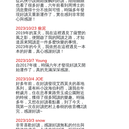
從武俠小說開始接觸到好讀，陸陸續續
也看了很多好書，六年前看到周博士的
消息覺得十分不捨與可惜，時隔多年發
現好讀又重新運作了，實在感到非常開
心與感謝！
2023/10/23 偷泥
2019年的某天，我在這裡遇見了薩豐的
風之影，便開啟了我的閱讀之路，才知
道原來閱讀是一件多麼快樂的事情。
2023年的今天，我依然在這裡遇見一本
本的好書，真心感謝好讀！
2023/10/7 Young
自2017年後，時隔六年才發現好讀又開
始運作了，真的充滿深深感謝。
2023/10/4 JOE
好多年前，在好讀發現艾西莫夫的基地
系列，還有科小說海伯利昂，讓我在年
輕歲月，住在忠孝東路旁玉成公園附近
的時候，獲得了很多閱讀的樂趣。時隔
多年，又想在好讀看點書，到了今天，
我第一次在好讀把村上春樹的收音機2讀
完，感謝好讀~
2023/10/3 snow
非常喜歡好讀，感謝好讀無私的付出與