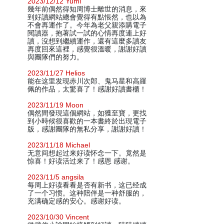
2023/12/12 Yumi
幾年前偶然得知周博士離世的消息，來
到好讀網站總會覺得有點悵然，也以為
不會再運作了。今年為老父親添購電子
閱讀器，抱著試一試的心情再度連上好
讀，沒想到繼續運作，還有這麼多讀友
再度回來這裡，感覺很溫暖，謝謝好讀
與團隊們的努力。
2023/11/27 Helios
能在这里发现赤川次郎、鬼马星和高羅
佩的作品，太驚喜了！感謝好讀書櫃！
2023/11/19 Moon
偶然間發現這個網站，如獲至寶，更找
到小時候很喜歡的一本書終於出現電子
版，感謝團隊的無私分享，謝謝好讀！
2023/11/18 Michael
无意间想起过来好读怀念一下。竟然是
惊喜！好读活过来了！感恩 感谢。
2023/11/5 angsila
每周上好读看看是否有新书，这已经成
了一个习惯。这种陪伴是一种舒服的，
充满确定感的安心。感谢好读。
2023/10/30 Vincent