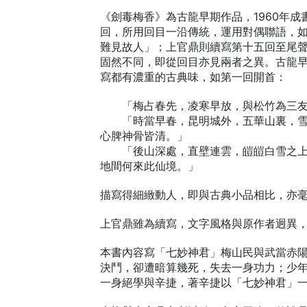
《劍毒梅香》為古龍早期作品，1960年
回，所用回目一沿傳統，運用對偶聯語，
難見故人」；上官鼎則續寫第十五回至尾
固然不同，即從回目亦見兩者之異。古龍
寫都有濃重的古典味，如第一回開首：
「梅占春先，凌寒早放，與松竹為三友
「時當早春，昆明城外，五華山裏，雪深
心脾神骨皆清。」
「後山深處，直壁連雲，皚皚白雪之上，
地間何來此仙境。」
描寫得細緻動人，即與古典小品相比，亦
上官鼎雖為續寫，文字風格與原作者迥異
本書內容寫「七妙神君」梅山民與武當赤
決鬥，卻遭暗算幾死，失去一身功力；少
一身絕學與辛捷，著辛捷以「七妙神君」一