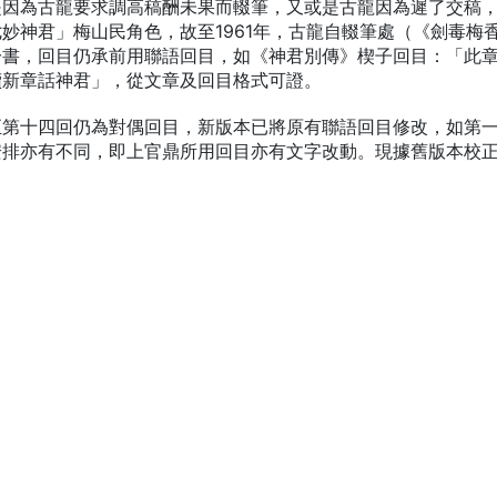
是因為古龍要求調高稿酬未果而輟筆，又或是古龍因為遲了交稿
妙神君」梅山民角色，故至1961年，古龍自輟筆處（《劍毒梅
一書，回目仍承前用聯語回目，如《神君別傳》楔子回目：「此
續新章話神君」，從文章及回目格式可證。
至第十四回仍為對偶回目，新版本已將原有聯語回目修改，如第
安排亦有不同，即上官鼎所用回目亦有文字改動。現據舊版本校