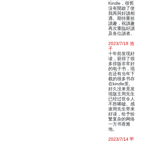
Kindle，很舊
沒有開啟了使
我再與好讀相
遇。期待重拾
讀趣，祝讀趣
再次重臨好讀
及各位讀者。
2023/7/18 池
子
十年前发现好
读，获得了很
多排版非常好
的电子书，现
在还有当年下
载的很多书存
在kindle里。
好久没来竟发
现版主周先生
已经过世令人
不胜唏嘘。感
谢周先生带来
好读，给予纷
繁复杂的网络
一方书香雅
地。
2023/7/14 甲