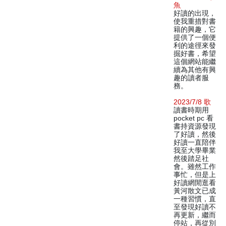
魚
好讀的出現，
使我重措對書
籍的興趣，它
提供了一個便
利的途徑來發
掘好書，希望
這個網站能繼
續為其他有興
趣的讀者服
務。
2023/7/8 歌
讀書時期用
pocket pc 看
書持資源發現
了好讀，然後
好讀一直陪伴
我至大學畢業
然後踏足社
會。雖然工作
事忙，但是上
好讀網閒逛看
黃河散文已成
一種習慣，直
至發現好讀不
再更新，繼而
停站，再從別