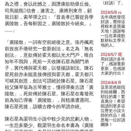
《好讀》了。
為之禮，會以此憾之，因譖康欲助毋丘儉。
司馬懿既信會，遂害之。康將刑東市，顧
2024/5/8 rc
視日影，索琴彈之曰：『昔袁孝已嘗從吾學
去年偶然發現
好讀，覺得這
廣陵散，吾每靳固之，廣陵散於今絕矣。』
裡根本是寶藏
……」
天地！謝謝每
一位在幕後默
默耕耘文學天
「廣陵散」一詞有空前絕後之意。張丹楓死
地的人。
前孜孜不倦研究一套新劍法，名之為「無名
劍法」，意欲傳於霍天都以光大門戶，唯自
2024/5/7 呢
用好讀許多年
知年不我與，死前一天收陳石星為關門弟
了，感謝重新
子，冀代傳與霍天都，以發揚該劍法。陳石
更新，也感謝
大家的付出！
星死前亦未能直接傳授與霍天都，霍天都只
可睹其劍意，劍法可謂絕於陳石星。陳石星
2024/4/4 R
祖父陳琴翁為古琴雅士，懂得彈奏古譜「廣
這里居然能找
到哈維爾．西
陵散」，死前傳於陳石星。陳石星在毒發死
耶拉的書！驚
前為知己彈奏「廣陵散」，與嵇康遭遇同。
喜萬分！希望
陳石星死後，該曠古鑠今的琴譜亦絕。
能讀到更多這
位歷史小說大
師的作品！感
陳石星為梁羽生小說中較少見的悲劇人物，
恩每一位好讀
一生悲多樂少。觀梁羽生命名本書為《廣陵
團隊！