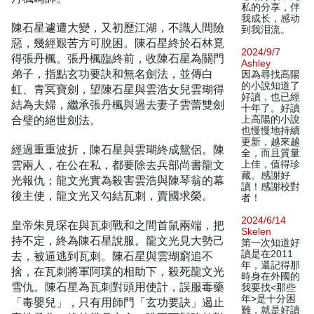
私的分享，伴
我成长，感动
陳石星遽遭大變，又初歷江湖，不識人間險
到我泪流。
惡，幾經艱苦方可脫困。陳石星終於石林覓
2024/9/7
得張丹楓。張丹楓臨終前，收陳石星為關門
Ashley
弟子，指點玄功要訣和無名劍法，並傳白
因為尋找高陽
的小說知道了
虹、青冥寶劍，望陳石星與雲浩女兒雲瑚得
好讀，也已經
結為夫婦，繼承張丹楓與過去妻子雲蕾雙劍
十年了。好讀
合璧的絕世劍法。
上高陽的小說
也慢慢地持續
更新，越來越
經過重重波折，陳石星與雲瑚終成鴛侶。陳
全，而且質量
雲兩人，在公在私，都要除去兵部尚書龍文
上佳，值得珍
藏。感謝好
光報仇；龍文光實為殺害雲浩與陳琴翁的幕
讀！感謝校對
後主使，龍文光又勾結瓦刺，賣國求榮。
者！
2024/6/14
皇帝朱見琛在與瓦刺戰和之間首鼠兩端，把
Skelen
持不定，終為陳石星說服。龍文光見大勢己
第一次知道好
讀是在2011
去，被逼逃到瓦刺。陳石星與雲瑚窮追不
年，還記得那
捨，在瓦刺將軍阿璞的相助下，殺死龍文光
時身在外國的
雪仇。陳石星為瓦刺對頭用使計，誤服毒藥
我要找<那些
年>是十分困
「毒嬰兒」，只有用師門「玄功要訣」遏止
難，就是好讀