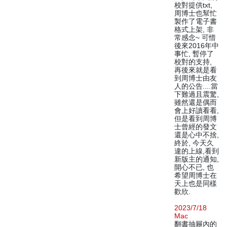
校對提供txt,
周博士也幫忙
製作了電子書
格式上架, 非
常感念~ 可惜
後來2016年中
事忙, 暫停了
校對的支持,
再後來就是看
到周博士由友
人的公告....當
下難過且震驚,
雖然還是偶而
會上好讀看看,
但是看到周博
士曾經的發文
還是心中不捨,
終於, 今天久
違的上線,看到
新版主的通知,
開心不已, 也
希望周博士在
天上也是同樣
歡欣.
2023/7/18
Mac
翻書抽屜內的