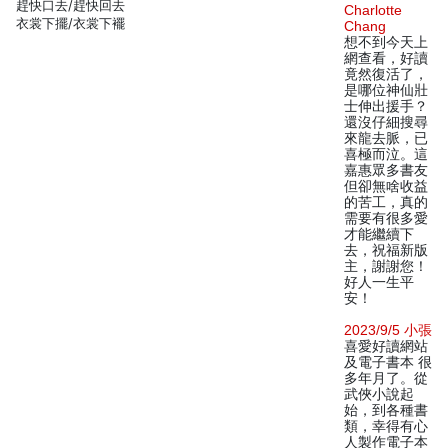
趕快口去/趕快回去
Charlotte
衣裳下擺/衣裳下襬
Chang
想不到今天上
網查看，好讀
竟然復活了，
是哪位神仙壯
士伸出援手？
還沒仔細搜尋
來龍去脈，已
喜極而泣。這
嘉惠眾多書友
但卻無啥收益
的苦工，真的
需要有很多愛
才能繼續下
去，祝福新版
主，謝謝您！
好人一生平
安！
2023/9/5 小張
喜愛好讀網站
及電子書本 很
多年月了。從
武俠小說起
始，到各種書
類，幸得有心
人製作電子本