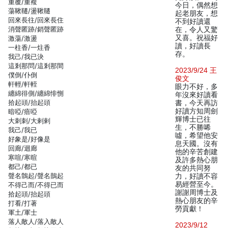
重覆/重複
今日，偶然想
蕩鞦韆/盪鞦韆
起老朋友，想
回來長往/回來長住
不到好讀還
消聲匿跡/銷聲匿跡
在，令人又驚
又喜。祝福好
激蕩/激盪
讀，好讀長
一柱香/一炷香
存。
我己/我已決
這剎那問/這剎那間
2023/9/24 王
僕倒/仆倒
俊文
軒輕/軒輊
眼力不好，多
纏綿徘側/纏綿悱惻
年沒來好讀看
拾起頭/抬起頭
書，今天再訪
好讀方知周劍
暗啞/瘖啞
輝博士已往
大刺刺/大剌剌
生，不勝唏
我己/我已
噓，希望他安
好象是/好像是
息天國。沒有
回廊/迴廊
他的辛苦創建
寒喧/寒暄
及許多熱心朋
都己/都已
友的共同努
聲名鶻起/聲名鵲起
力，好讀不容
易經營至今。
不得己而/不得已而
謝謝周博士及
拾起頭/抬起頭
熱心朋友的辛
打看/打著
勞貢獻！
軍土/軍士
落人敵人/落入敵人
2023/9/12