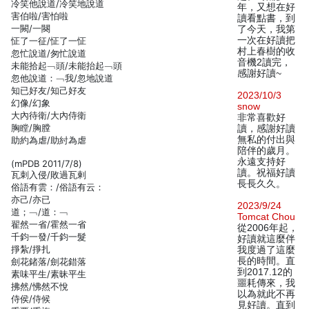
冷笑他說道/冷笑地說道
年，又想在好
害伯啦/害怕啦
讀看點書，到
一闕/一闋
了今天，我第
一次在好讀把
怔了一征/怔了一怔
村上春樹的收
忽忙說道/匆忙說道
音機2讀完，
未能拾起﹁頭/未能抬起﹁頭
感謝好讀~
忽他說道：﹁我/忽地說道
知已好友/知己好友
2023/10/3
幻像/幻象
snow
大內待衛/大內侍衛
非常喜歡好
胸瞠/胸膛
讀，感謝好讀
無私的付出與
助約為虐/助紂為虐
陪伴的歲月。
永遠支持好
(mPDB 2011/7/8)
讀。祝福好讀
瓦刺入侵/敗過瓦剌
長長久久。
俗語有雲：/俗語有云：
亦己/亦已
2023/9/24
道；﹁/道：﹁
Tomcat Chou
翟然一省/霍然一省
從2006年起，
千鈞一發/千鈞一髮
好讀就這麼伴
掙紮/掙扎
我度過了這麼
長的時間。直
劍花鍺落/劍花錯落
到2017.12的
素味平生/素昧平生
噩耗傳來，我
拂然/怫然不悅
以為就此不再
侍侯/侍候
見好讀。直到