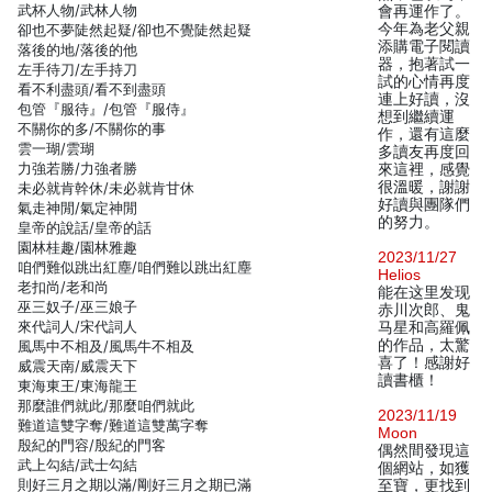
武杯人物/武林人物
會再運作了。
今年為老父親
卻也不夢陡然起疑/卻也不覺陡然起疑
添購電子閱讀
落後的地/落後的他
器，抱著試一
左手待刀/左手持刀
試的心情再度
看不利盡頭/看不到盡頭
連上好讀，沒
包管『服待』/包管『服侍』
想到繼續運
不關你的多/不關你的事
作，還有這麼
雲一瑚/雲瑚
多讀友再度回
力強若勝/力強者勝
來這裡，感覺
很溫暖，謝謝
未必就肯幹休/未必就肯甘休
好讀與團隊們
氣走神閒/氣定神閒
的努力。
皇帝的說話/皇帝的話
園林桂趣/園林雅趣
2023/11/27
咱們難似跳出紅塵/咱們難以跳出紅塵
Helios
老扣尚/老和尚
能在这里发现
巫三奴子/巫三娘子
赤川次郎、鬼
來代詞人/宋代詞人
马星和高羅佩
的作品，太驚
風馬中不相及/風馬牛不相及
喜了！感謝好
威震天南/威震天下
讀書櫃！
東海東王/東海龍王
那麼誰們就此/那麼咱們就此
2023/11/19
難道這雙字奪/難道這雙萬字奪
Moon
殷紀的門容/殷紀的門客
偶然間發現這
武上勾結/武士勾結
個網站，如獲
則好三月之期以滿/剛好三月之期已滿
至寶，更找到