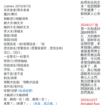
給周先生的文
(James 2013/9/13)
末＂祝您闔家
赤衣老者/黑衣老者
平安健康＂～
願他家人心安
魔訶/摩訶
～
相貌清/相貌清奇
她大夫/她丈夫
2024/1/7 強
她的大夫/她的丈夫
第一次知道好
章大夫/章鐵夫
讀的時間不
毋親/母親
久，大約兩年
我我/找我
前。當時常在
這裡挖寶，本
低聲說道：咱/低聲說道：「咱
來很擔心網站
雲浩曾在/雲重曾在 (雲重當過官，雲浩沒有)
會隨著周博士
活口』/活口」
離世而無法再
一在擎天/一柱擎天
運作，今日再
劈劈/劈劈啪啪
來發現網站動
找就成全/我就成全
起來了，真
浮現。」/浮現。
心、真心地感
最不是/是不是
謝願意付出的
善心人士們。
剃克/刺客
無法想像沒有
我剛才說過/「我剛才說過
閱讀的人生，
老叫花/老叫化
閱讀的路上有
玫變/沒變
(改成改變)
您們真好。
大氣磅/大氣磅礡
怒，聽我一言！/怒，聽我一言！」
2023/12/27
來歷？』/來歷？』」
(未改，原正確。)
Annabel Kuo