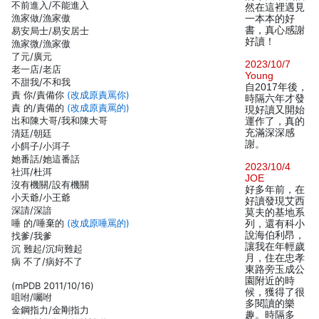
不前進入/不能進入
然在這裡遇見
漁家做/漁家傲
一本本的好
書，真心感謝
易安局士/易安居士
好讀！
漁家微/漁家傲
了元/廣元
2023/10/7
老一店/老店
Young
不甜我/不和我
自2017年後，
責 你/責備你
(改成原責罵你)
時隔六年才發
責 的/責備的
(改成原責罵的)
現好讀又開始
出和陳大哥/我和陳大哥
運作了，真的
充滿深深感
清廷/朝廷
謝。
小餌子/小洱子
她番話/她這番話
2023/10/4
社洱/杜洱
JOE
沒有機關/設有機關
好多年前，在
小天爺/小王爺
好讀發現艾西
深請/深諳
莫夫的基地系
唾 的/唾棄的
(改成原唾罵的)
列，還有科小
說海伯利昂，
找爹/我爹
讓我在年輕歲
沉 難起/沉疴難起
月，住在忠孝
病 不了/病好不了
東路旁玉成公
園附近的時
(mPDB 2011/10/16)
候，獲得了很
咀咐/囑咐
多閱讀的樂
金鋼指力/金剛指力
趣。時隔多