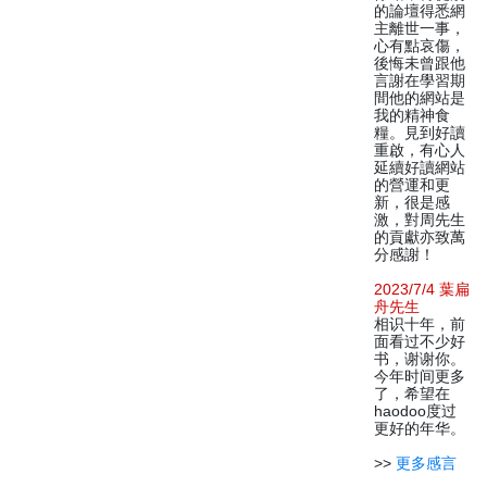
的論壇得悉網
主離世一事，
心有點哀傷，
後悔未曾跟他
言謝在學習期
間他的網站是
我的精神食
糧。見到好讀
重啟，有心人
延續好讀網站
的營運和更
新，很是感
激，對周先生
的貢獻亦致萬
分感謝！
2023/7/4 葉扁
舟先生
相识十年，前
面看过不少好
书，谢谢你。
今年时间更多
了，希望在
haodoo度过
更好的年华。
>>
更多感言