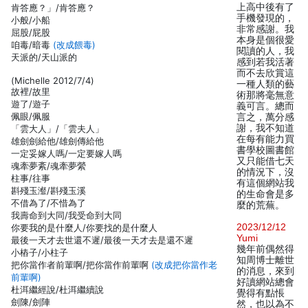
上高中後有了
肯答應？」/肯答應？
手機發現的，
小般/小船
非常感謝。我
屈股/屁股
本身是個很愛
咱毒/暗毒
(改成餵毒)
閱讀的人，我
天派的/天山派的
感到若我活著
而不去欣賞這
(Michelle 2012/7/4)
一種人類的藝
故裡/故里
術那將毫無意
遊了/遊子
義可言。總而
佩眼/佩服
言之，萬分感
謝，我不知道
「雲大人」/「雲夫人」
在每有能力買
雄劍劍給他/雄劍傳給他
書學校圖書館
一定妥嫁人嗎/一定要嫁人嗎
又只能借七天
魂牽夢紊/魂牽夢縈
的情況下，沒
柱事/往事
有這個網站我
斟殘玉瀣/斟殘玉溪
的生命會是多
不借為了/不惜為了
麼的荒蕪。
我壽命到大同/我受命到大同
2023/12/12
你要我的是什麼人/你要找的是什麼人
Yumi
最後一天才去世還不遲/最後一天才去是還不遲
幾年前偶然得
小樁子/小柱子
知周博士離世
把你當作者前輩啊/把你當作前輩啊
(改成把你當作老
的消息，來到
前輩啊)
好讀網站總會
杜洱繼經說/杜洱繼續說
覺得有點悵
劍陳/劍陣
然，也以為不