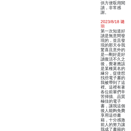
供方便取用閱
讀，非常感
謝。
2023/8/18 璐
羽
第一次知道好
讀是無意間發
現的，並且發
現的那天令我
驚喜且意外的
是—剛好是好
讀復活不久之
後，覺著應該
是某種莫名的
緣分，促使想
找些電子書的
我被帶到了這
裡。這裡有著
各位前輩們辛
苦掃描、品質
極佳的電子
書，讓我這個
後人能夠免費
享用這些書
籍，十分感激
前人的努力讓
我成了書籍的