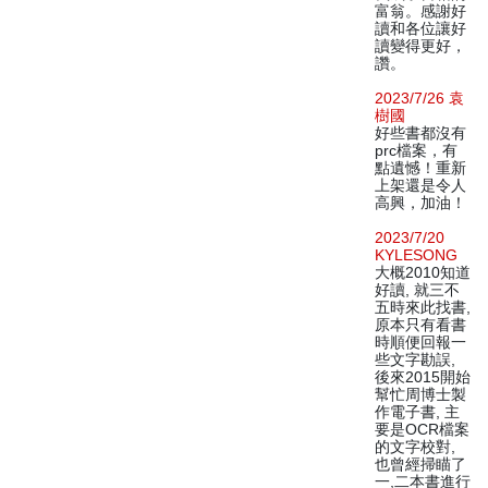
富翁。感謝好
讀和各位讓好
讀變得更好，
讚。
2023/7/26 袁
樹國
好些書都沒有
prc檔案，有
點遺憾！重新
上架還是令人
高興，加油！
2023/7/20
KYLESONG
大概2010知道
好讀, 就三不
五時來此找書,
原本只有看書
時順便回報一
些文字勘誤,
後來2015開始
幫忙周博士製
作電子書, 主
要是OCR檔案
的文字校對,
也曾經掃瞄了
一,二本書進行