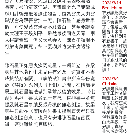
劍》可見端倪。先是祖父陳琴翁因救雲浩而
2024/3/14
身死，被迫流落江湖。再遭龍文光侄兒龍成
Beatlebum
在好讀挖寶好
斌用計騙走無名劍法殘篇，復為雲夫人與雲
幾年，以為好
瑚誤會為殺害雲浩主兇。陳石星自感身世卑
讀不會更新
微，即使愛慕雲瑚亦不敢表白，甚至要讓愛
了，但還是偶
爾會上來看
於大理王子段劍平，雖然最後雨過天青，兩
看，沒想到又
人得譜鴛盟。但又天意弄人，陳石星誤服不
有新書了，超
可解毒藥而死，留下雲瑚與遺腹子度過餘
級感動！好讀
真的陪我渡過
生。
好多個通勤的
日子跟愜意的
陳石星正如黑夜疾閃流星，一瞬即逝，在梁
週末，謝謝好
讀！
羽生其他著作中未見再有述及。這實和本書
成於後期有關。《廣陵散》書中所寫年份處
2024/3/9
Christine
於《萍蹤》系列與《七劍》之間，在情節構
好讀是我這個
思上陳石星無法做到承前啟後的效果。《七
文字工作者隨
劍》系列一書成於五十年代，這些書中並無
時隨地的好朋
友，我有空就
提及陳石星事蹟及張丹楓的無名劍法。故梁
上來，給我許
羽生只能在《廣陵劍》書末提到霍天都只觀
多精神糧食，
無名劍法劍意，也只有安排陳石星瞌然長
伴我度過許多
白天黑夜，有
逝，否則難於照應脈胳。
好讀，真好！
非常感謝幕後