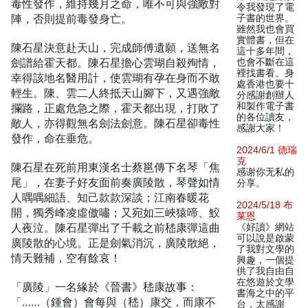
毒性發作，維持幾月之命，唯不可與強敵對
令我發現了電
陣，否則提前毒發身亡。
子書的世界。
雖然我也會買
實體書，但在
陳石星決意赴天山，完成師傅遺願，送無名
這十多年間，
劍譜給霍天都。陳石星擔心雲瑚自殺殉情，
也會不斷在這
裡找書看。身
幸得該地名醫用計，使雲瑚有孕在身而不敢
處香港也要十
輕生。陳、雲二人終抵天山腳下，又遇強敵
分感謝創辦人
和製作電子書
攔路，正處危急之際，霍天都出現，打敗了
的各位讀友，
敵人，亦得觀無名劍法劍意。陳石星卻毒性
感謝大家！
發作，命在垂危。
2024/6/1 德瑞
克
陳石星在死前用東漢名士蔡邕傳下名琴「焦
感谢你无私的
尾」，在妻子好友面前奏廣陵散，琴聲如情
分享。
人喁喁細語、知己款款深談；江南春暖花
2024/5/18 布
開，獨秀峰凌虛傲嘯；又宛如三峽猿啼、鮫
莱恩
人夜泣。陳石星彈出了千載之前嵇康彈這曲
《好讀》網站
可以說是啟蒙
廣陵散的心境。正是劍氣消沉，廣陵散絕，
了我對文學的
情天難補，空有餘哀！
興趣，一個提
供了我自由自
在悠遊於文學
「廣陵」一名緣於《晉書》嵇康故事：
書海之中的平
「……（鍾會）會每與（嵇）康交，而康不
台，太感謝