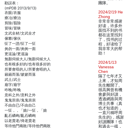
勘誤表：
團隊。
(mPDB 2013/9/13)
2024/2/19 He
衣眼/衣服
Zhong
療冶/療治
非常非常感谢
剪除/翦除
好读，许多外
冒味/冒昧
面找不到的书
文武全材/文武全才
都在这里找到
傢夥/傢伙
了，找书的过
怔了一證/怔了一怔
程，好读给了
匆勿一面/匆匆一面
我非常大的帮
助！
更逞論/更遑論
無顏伺侯大人/無顏伺候大人
2024/1/13
也有根多好的/也有很多好的
Vanessa
所要會唔的人/所要會晤的人
Chen
籟籟而落/簌簌而落
隔了七年才又
武土/武士
上來，才知周
廟字/廟宇
先生離開了。
咋晚/昨晚
很高興曾有機
會參與好讀，
意科之外/意料之外
透過網路與周
鬼鬼崇祟/鬼鬼祟祟
博士共事（真
不由自已/不由自己
也才知道的，
一怔，，「娘/一怔，「娘
一直只稱呼周
亂石磷峋/亂石嶙峋
先生的)，感謝
以老賣老/倚老賣老
好讀團隊！也
等待他門兩敗/等待他們兩敗
和過去一樣，