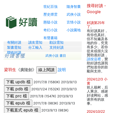
搜尋好讀 -
世紀百強
隨身智囊
Google
歷史煙雲
武俠小說
懸疑小說
言情小說
好讀第25年
了
。
奇幻小說
小說園地
有好讀真好，
有你也真好。
有聲書籍
但不知遍及各
有關好讀
讀友需知
勘誤需知
地的你，究竟
有多少。若你
製書需知
分工輸入
支持好讀
從未或很久沒
聯絡好讀
贊助過好讀，
武俠小說 書目
請按這裡
，贊
助好讀也讓我
們知道你的鼓
梁羽生
《廣陵劍》
說明
勵與支持。
2024/12/3 小
2011/7/8 (1580K) 2013/9/13
黄
前人栽树，后
2010/1/24 (1532K) 2013/9/13
人乘凉。感谢
好读网站，感
2011/7/8 (1547K) 2013/9/13
谢所有的故
2011/7/8 (983K) 2013/9/13
事。
2013/9/13 (983K)
2024/10/22