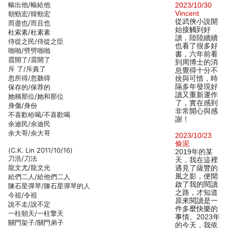
輸出他/輸給他
2023/10/30
Vincent
朝勁宏/韓勁宏
從武俠小說開
而盡也/而且也
始接觸到好
杜索素/杜素素
讀，陸陸續續
侍從之民/侍從之臣
也看了很多好
啪啪/劈劈啪啪
書，六年前看
霞開了/震開了
到周博士的消
斥 了/斥責了
息覺得十分不
忽所得/忽聽得
捨與可惜，時
隔多年發現好
保存的/保荐的
讀又重新運作
她稱那位/她和那位
了，實在感到
身傷/身份
非常開心與感
不喜歡哈喝/不喜歡喝
謝！
余迪民/佘迪民
余大哥/佘大哥
2023/10/23
偷泥
(C.K. Lin 2011/10/16)
2019年的某
刀浩/刀法
天，我在這裡
龍文尤/龍文光
遇見了薩豐的
風之影，便開
給們二人/給他們二人
啟了我的閱讀
陳石星彈琴/陳石星彈琴的人
之路，才知道
今祖/令祖
原來閱讀是一
說不走/說不定
件多麼快樂的
一柱朝天/一柱擎天
事情。2023年
關門架子/關門弟子
的今天，我依