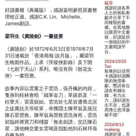
蘇菲
感謝好讀各界
好讀書櫃《典藏版》，感謝嘉明參照原書整
人士的無私奉
理校正過。感謝C.K. Lin、Michelle、
獻并分享了不
同種類的書
James勘誤。
藏。在異地難
以購買中文書
梁羽生《廣陵劍》一書提要
籍，好讀提供
一個很好的中
文書閱讀平
《廣陵劍》於1972年6月3日至1976年7月
台。
31日連載於「香港商報‧說月版」，屬梁羽
2024/10/20
生晚期作品。上承《萍蹤俠影錄》及下開
Tao
《七劍下天山》系列。唯沒有與《散花女
粗暴的以信用
俠》一書照應。
卡感謝好讀團
隊的無償奉
獻。懇請各位
故事內容以雲重之子雲浩，張丹楓的內姪，
讀友有錢出
隻身到桂林會晤「鐵掌金刀」單拔群及「一
錢，有力出
力，讓好讀生
柱擎天」雷震嶽始。雲浩於七星岩遭喬北溟
生不息，也讓
之徒厲抗天等暗算，幸獲隱士陳琴翁及孫兒
周博士恩澤廣
陳石星營救。陳琴翁為營救雲浩身死，雲浩
被不熄°
於臨終將寶刀和殘篇「無名劍譜」交託陳石
2024/9/13
星，讓他轉交愛女雲瑚及指點他到石林拜張
maliang
感谢好读，无
丹楓為師。