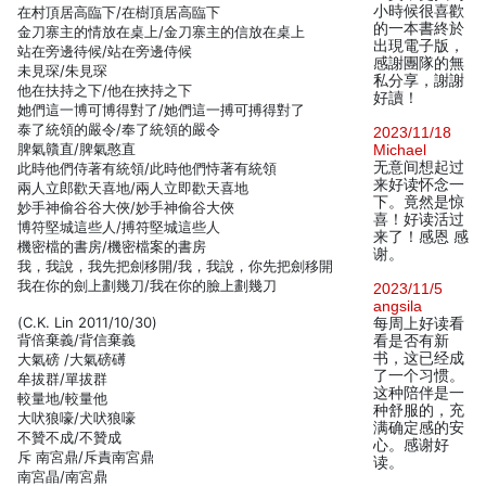
小時候很喜歡
在村頂居高臨下/在樹頂居高臨下
的一本書終於
金刀寨主的情放在桌上/金刀寨主的信放在桌上
出現電子版，
站在旁邊待候/站在旁邊侍候
感謝團隊的無
未見琛/朱見琛
私分享，謝謝
他在扶持之下/他在挾持之下
好讀！
她們這一博可博得對了/她們這一搏可搏得對了
泰了統領的嚴令/奉了統領的嚴令
2023/11/18
脾氣贛直/脾氣憨直
Michael
无意间想起过
此時他們侍著有統領/此時他們恃著有統領
来好读怀念一
兩人立郎歡天喜地/兩人立即歡天喜地
下。竟然是惊
妙手神偷谷谷大俠/妙手神偷谷大俠
喜！好读活过
博符堅城這些人/搏符堅城這些人
来了！感恩 感
機密檔的書房/機密檔案的書房
谢。
我，我說，我先把劍移開/我，我說，你先把劍移開
我在你的劍上劃幾刀/我在你的臉上劃幾刀
2023/11/5
angsila
(C.K. Lin 2011/10/30)
每周上好读看
背倍棄義/背信棄義
看是否有新
书，这已经成
大氣磅 /大氣磅礡
了一个习惯。
牟拔群/單拔群
这种陪伴是一
較量地/較量他
种舒服的，充
大吠狼嚎/犬吠狼嚎
满确定感的安
不贊不成/不贊成
心。感谢好
斥 南宮鼎/斥責南宮鼎
读。
南宮晶/南宮鼎