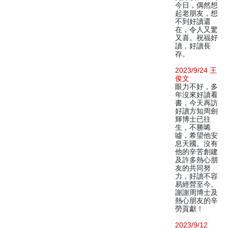
今日，偶然想
起老朋友，想
不到好讀還
在，令人又驚
又喜。祝福好
讀，好讀長
存。
2023/9/24 王
俊文
眼力不好，多
年沒來好讀看
書，今天再訪
好讀方知周劍
輝博士已往
生，不勝唏
噓，希望他安
息天國。沒有
他的辛苦創建
及許多熱心朋
友的共同努
力，好讀不容
易經營至今。
謝謝周博士及
熱心朋友的辛
勞貢獻！
2023/9/12