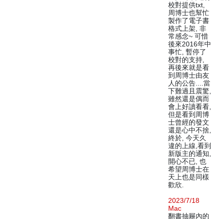
校對提供txt,
周博士也幫忙
製作了電子書
格式上架, 非
常感念~ 可惜
後來2016年中
事忙, 暫停了
校對的支持,
再後來就是看
到周博士由友
人的公告....當
下難過且震驚,
雖然還是偶而
會上好讀看看,
但是看到周博
士曾經的發文
還是心中不捨,
終於, 今天久
違的上線,看到
新版主的通知,
開心不已, 也
希望周博士在
天上也是同樣
歡欣.
2023/7/18
Mac
翻書抽屜內的