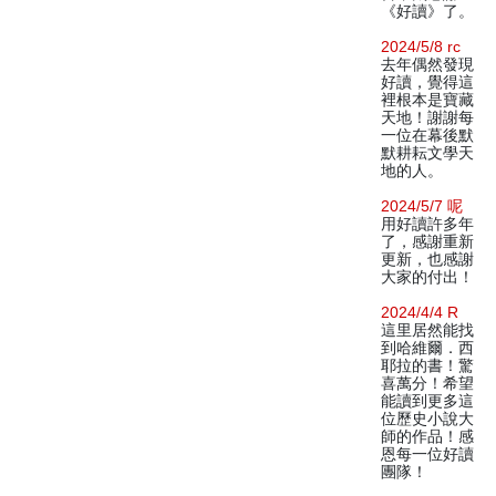
《好讀》了。
2024/5/8 rc
去年偶然發現
好讀，覺得這
裡根本是寶藏
天地！謝謝每
一位在幕後默
默耕耘文學天
地的人。
2024/5/7 呢
用好讀許多年
了，感謝重新
更新，也感謝
大家的付出！
2024/4/4 R
這里居然能找
到哈維爾．西
耶拉的書！驚
喜萬分！希望
能讀到更多這
位歷史小說大
師的作品！感
恩每一位好讀
團隊！