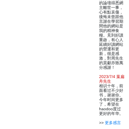
的論壇得悉網
主離世一事，
心有點哀傷，
後悔未曾跟他
言謝在學習期
間他的網站是
我的精神食
糧。見到好讀
重啟，有心人
延續好讀網站
的營運和更
新，很是感
激，對周先生
的貢獻亦致萬
分感謝！
2023/7/4 葉扁
舟先生
相识十年，前
面看过不少好
书，谢谢你。
今年时间更多
了，希望在
haodoo度过
更好的年华。
>>
更多感言