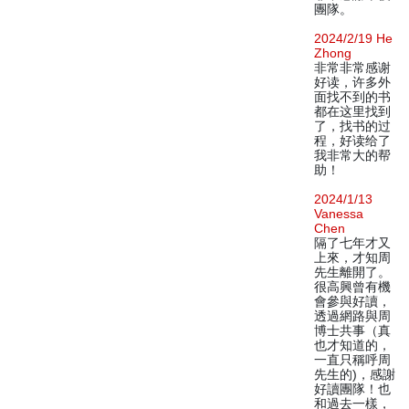
團隊。
2024/2/19 He
Zhong
非常非常感谢
好读，许多外
面找不到的书
都在这里找到
了，找书的过
程，好读给了
我非常大的帮
助！
2024/1/13
Vanessa
Chen
隔了七年才又
上來，才知周
先生離開了。
很高興曾有機
會參與好讀，
透過網路與周
博士共事（真
也才知道的，
一直只稱呼周
先生的)，感謝
好讀團隊！也
和過去一樣，