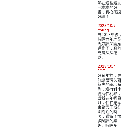
然在這裡遇見
一本本的好
書，真心感謝
好讀！
2023/10/7
Young
自2017年後，
時隔六年才發
現好讀又開始
運作了，真的
充滿深深感
謝。
2023/10/4
JOE
好多年前，在
好讀發現艾西
莫夫的基地系
列，還有科小
說海伯利昂，
讓我在年輕歲
月，住在忠孝
東路旁玉成公
園附近的時
候，獲得了很
多閱讀的樂
趣。時隔多