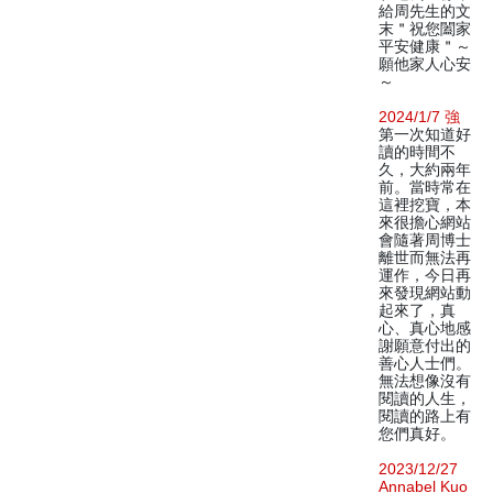
給周先生的文
末＂祝您闔家
平安健康＂～
願他家人心安
～
2024/1/7 強
第一次知道好
讀的時間不
久，大約兩年
前。當時常在
這裡挖寶，本
來很擔心網站
會隨著周博士
離世而無法再
運作，今日再
來發現網站動
起來了，真
心、真心地感
謝願意付出的
善心人士們。
無法想像沒有
閱讀的人生，
閱讀的路上有
您們真好。
2023/12/27
Annabel Kuo