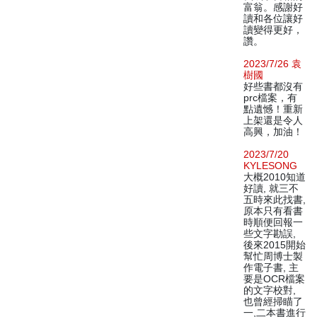
富翁。感謝好
讀和各位讓好
讀變得更好，
讚。
2023/7/26 袁
樹國
好些書都沒有
prc檔案，有
點遺憾！重新
上架還是令人
高興，加油！
2023/7/20
KYLESONG
大概2010知道
好讀, 就三不
五時來此找書,
原本只有看書
時順便回報一
些文字勘誤,
後來2015開始
幫忙周博士製
作電子書, 主
要是OCR檔案
的文字校對,
也曾經掃瞄了
一,二本書進行