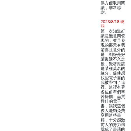
供方便取用閱
讀，非常感
謝。
2023/8/18 璐
羽
第一次知道好
讀是無意間發
現的，並且發
現的那天令我
驚喜且意外的
是—剛好是好
讀復活不久之
後，覺著應該
是某種莫名的
緣分，促使想
找些電子書的
我被帶到了這
裡。這裡有著
各位前輩們辛
苦掃描、品質
極佳的電子
書，讓我這個
後人能夠免費
享用這些書
籍，十分感激
前人的努力讓
我成了書籍的