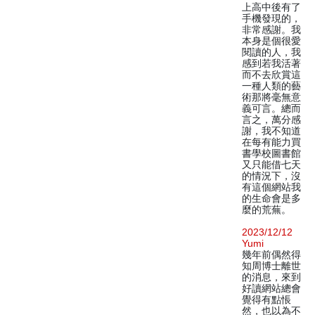
上高中後有了
手機發現的，
非常感謝。我
本身是個很愛
閱讀的人，我
感到若我活著
而不去欣賞這
一種人類的藝
術那將毫無意
義可言。總而
言之，萬分感
謝，我不知道
在每有能力買
書學校圖書館
又只能借七天
的情況下，沒
有這個網站我
的生命會是多
麼的荒蕪。
2023/12/12
Yumi
幾年前偶然得
知周博士離世
的消息，來到
好讀網站總會
覺得有點悵
然，也以為不