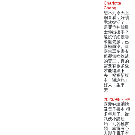
Charlotte
Chang
想不到今天上
網查看，好讀
竟然復活了，
是哪位神仙壯
士伸出援手？
還沒仔細搜尋
來龍去脈，已
喜極而泣。這
嘉惠眾多書友
但卻無啥收益
的苦工，真的
需要有很多愛
才能繼續下
去，祝福新版
主，謝謝您！
好人一生平
安！
2023/9/5 小張
喜愛好讀網站
及電子書本 很
多年月了。從
武俠小說起
始，到各種書
類，幸得有心
人製作電子本