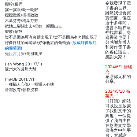
令我發現了電
腰幹/腰桿
子書的世界。
霎一霎眼/眨一眨眼
雖然我也會買
標標緻致/標標致致
實體書，但在
木葉芬芳/樹葉芬芳
這十多年間，
把她二腳踢出去/把她一腳踢出去
也會不斷在這
顰鼓/鼙鼓
裡找書看。身
豈不是因為可有奇蹟出現了/豈不是因為有奇蹟出現了
處香港也要十
分感謝創辦人
好像怦紅的葡萄酒/好像瓶紅的葡萄酒
(改成好像殷紅
和製作電子書
的葡萄酒)
的各位讀友，
先祖古月叟/先祖胡叟
感謝大家！
(Ian Wong 2011/7/1)
2024/6/1 德瑞
瀘州大?/瀘州大麯
克
感谢你无私的
(mPDB 2011/7/1)
分享。
一種攝人心魄/一種懾人心魄
音都投有/音都沒有
2024/5/18 布
莱恩
《好讀》網站
可以說是啟蒙
了我對文學的
興趣，一個提
供了我自由自
在悠遊於文學
書海之中的平
台，太感謝