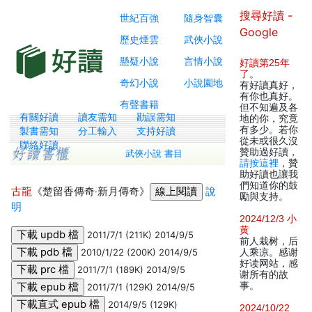
搜尋好讀 -
世紀百強
隨身智囊
Google
歷史煙雲
武俠小說
懸疑小說
言情小說
好讀第25年
了
。
奇幻小說
小說園地
有好讀真好，
有你也真好。
有聲書籍
但不知遍及各
有關好讀
讀友需知
勘誤需知
地的你，究竟
有多少。若你
製書需知
分工輸入
支持好讀
從未或很久沒
聯絡好讀
贊助過好讀，
武俠小說 書目
請按這裡
，贊
助好讀也讓我
們知道你的鼓
古龍
《楚留香傳奇‧新月傳奇》
說
勵與支持。
明
2024/12/3 小
黄
2011/7/1 (211K) 2014/9/5
前人栽树，后
2010/1/22 (200K) 2014/9/5
人乘凉。感谢
好读网站，感
2011/7/1 (189K) 2014/9/5
谢所有的故
事。
2011/7/1 (129K) 2014/9/5
2014/9/5 (129K)
2024/10/22