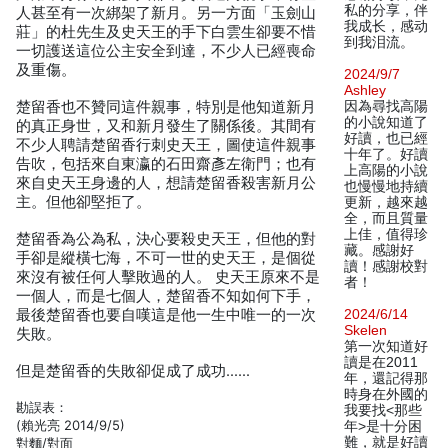
私的分享，伴
人甚至有一次綁架了新月。另一方面「玉劍山
我成长，感动
莊」的杜先生及史天王的手下白雲生卻要不惜
到我泪流。
一切護送這位公主安全到達，不少人已經喪命
及重傷。
2024/9/7
Ashley
楚留香也不贊同這件親事，特別是他知道新月
因為尋找高陽
的小說知道了
的真正身世，又和新月發生了關係後。其間有
好讀，也已經
不少人聘請楚留香行刺史天王，圖使這件親事
十年了。好讀
告吹，包括來自東瀛的石田齋彥左衛門；也有
上高陽的小說
來自史天王身邊的人，想請楚留香殺害新月公
也慢慢地持續
主。但他卻堅拒了。
更新，越來越
全，而且質量
上佳，值得珍
楚留香為公為私，決心要殺史天王，但他的對
藏。感謝好
手卻是縱橫七海，不可一世的史天王，是個從
讀！感謝校對
來沒有被任何人擊敗過的人。 史天王原來不是
者！
一個人，而是七個人，楚留香不知如何下手，
最後楚留香也要自嘆這是他一生中唯一的一次
2024/6/14
Skelen
失敗。
第一次知道好
讀是在2011
但是楚留香的失敗卻促成了成功……
年，還記得那
時身在外國的
勘誤表：
我要找<那些
(賴光亮 2014/9/5)
年>是十分困
難，就是好讀
對麵/對面