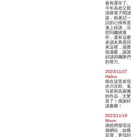
會再運作了。
今年為老父親
添購電子閱讀
器，抱著試一
試的心情再度
連上好讀，沒
想到繼續運
作，還有這麼
多讀友再度回
來這裡，感覺
很溫暖，謝謝
好讀與團隊們
的努力。
2023/11/27
Helios
能在这里发现
赤川次郎、鬼
马星和高羅佩
的作品，太驚
喜了！感謝好
讀書櫃！
2023/11/19
Moon
偶然間發現這
個網站，如獲
至寶，更找到