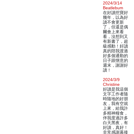
2024/3/14
Beatlebum
在好讀挖寶好
幾年，以為好
讀不會更新
了，但還是偶
爾會上來看
看，沒想到又
有新書了，超
級感動！好讀
真的陪我渡過
好多個通勤的
日子跟愜意的
週末，謝謝好
讀！
2024/3/9
Christine
好讀是我這個
文字工作者隨
時隨地的好朋
友，我有空就
上來，給我許
多精神糧食，
伴我度過許多
白天黑夜，有
好讀，真好！
非常感謝幕後