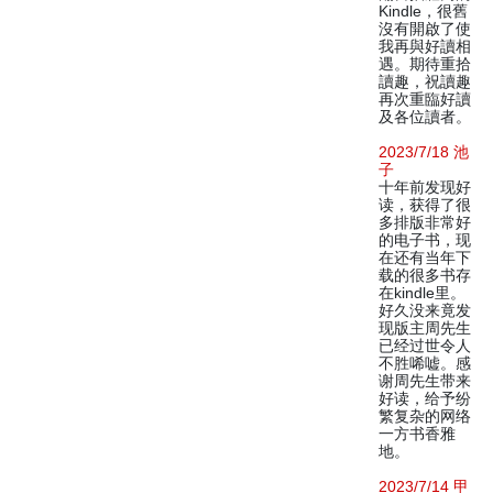
Kindle，很舊
沒有開啟了使
我再與好讀相
遇。期待重拾
讀趣，祝讀趣
再次重臨好讀
及各位讀者。
2023/7/18 池
子
十年前发现好
读，获得了很
多排版非常好
的电子书，现
在还有当年下
载的很多书存
在kindle里。
好久没来竟发
现版主周先生
已经过世令人
不胜唏嘘。感
谢周先生带来
好读，给予纷
繁复杂的网络
一方书香雅
地。
2023/7/14 甲