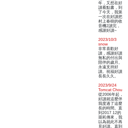
年，又想在好
讀看點書，到
了今天，我第
一次在好讀把
村上春樹的收
音機2讀完，
感謝好讀~
2023/10/3
snow
非常喜歡好
讀，感謝好讀
無私的付出與
陪伴的歲月。
永遠支持好
讀。祝福好讀
長長久久。
2023/9/24
Tomcat Chou
從2006年起，
好讀就這麼伴
我度過了這麼
長的時間。直
到2017.12的
噩耗傳來，我
以為就此不再
見好讀。直到