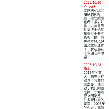
2023/10/30
Vincent
從武俠小說開
始接觸到好
讀，陸陸續續
也看了很多好
書，六年前看
到周博士的消
息覺得十分不
捨與可惜，時
隔多年發現好
讀又重新運作
了，實在感到
非常開心與感
謝！
2023/10/23
偷泥
2019年的某
天，我在這裡
遇見了薩豐的
風之影，便開
啟了我的閱讀
之路，才知道
原來閱讀是一
件多麼快樂的
事情。2023年
的今天，我依