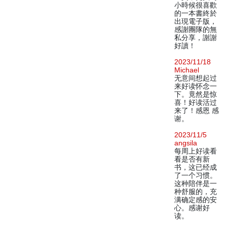
小時候很喜歡
的一本書終於
出現電子版，
感謝團隊的無
私分享，謝謝
好讀！
2023/11/18
Michael
无意间想起过
来好读怀念一
下。竟然是惊
喜！好读活过
来了！感恩 感
谢。
2023/11/5
angsila
每周上好读看
看是否有新
书，这已经成
了一个习惯。
这种陪伴是一
种舒服的，充
满确定感的安
心。感谢好
读。