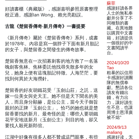
蘇菲
感謝好讀各界
好讀書櫃《典藏版》，感謝嘉明參照原書整理
人士的無私奉
校正過。感謝Ian Wong、賴光亮勘誤。
獻并分享了不
同種類的書
古龍《楚留香傳奇‧新月傳奇》一書提要
藏。在異地難
以購買中文書
《新月傳奇》屬於《楚留香傳奇》系列，成書
籍，好讀提供
一個很好的中
於1978年。內容是寫一個脖子下面有新月胎記
文書閱讀平
的女子，與楚留香之間發生的傳奇故事。
台。
楚留香無意在一次招募刺客的地方救了一名落
2024/10/20
魄劍客焦林。焦林委託他找尋失散多年的女
Tao
兒，她身上便有這塊胎記特徵。人海茫茫，要
粗暴的以信用
卡感謝好讀團
找到何異於大海撈針。
隊的無償奉
獻。懇請各位
楚留香的好友胡鐵花受「玉劍山莊」之託，送
讀友有錢出
嫁一位美女與史天王。她不但是天下聞名的美
錢，有力出
人，而且身分顯赫，是位公主，當今天子御旨
力，讓好讀生
生不息，也讓
親封的正牌「玉劍公主」。恰巧的她也就是楚
周博士恩澤廣
留香要找的新月。最奇怪的是：哪些人要胡鐵
被不熄°
花平安地送新月（玉劍公主）到目的地，卻又
要找人殺死新郎倌。
2024/9/13
maliang
江湖中好像有很多人都不贊成這門親事，有些
感谢好读，无