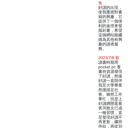
魚
好讀的出現，
使我重措對書
籍的興趣，它
提供了一個便
利的途徑來發
掘好書，希望
這個網站能繼
續為其他有興
趣的讀者服
務。
2023/7/8 歌
讀書時期用
pocket pc 看
書持資源發現
了好讀，然後
好讀一直陪伴
我至大學畢業
然後踏足社
會。雖然工作
事忙，但是上
好讀網閒逛看
黃河散文已成
一種習慣，直
至發現好讀不
再更新，繼而
停站，再從別