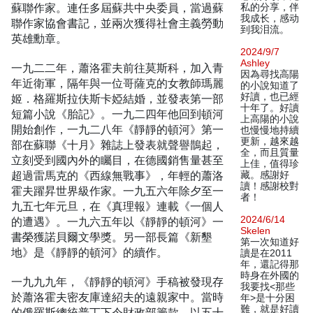
蘇聯作家。連任多屆蘇共中央委員，當過蘇
私的分享，伴
我成长，感动
聯作家協會書記，並兩次獲得社會主義勞動
到我泪流。
英雄勳章。
2024/9/7
Ashley
一九二二年，蕭洛霍夫前往莫斯科，加入青
因為尋找高陽
年近衛軍，隔年與一位哥薩克的女教師瑪麗
的小說知道了
好讀，也已經
姬．格羅斯拉伕斯卡婭結婚，並發表第一部
十年了。好讀
短篇小說《胎記》。一九二四年他回到頓河
上高陽的小說
開始創作，一九二八年《靜靜的頓河》第一
也慢慢地持續
更新，越來越
部在蘇聯《十月》雜誌上發表就聲譽鵲起，
全，而且質量
立刻受到國內外的矚目，在德國銷售量甚至
上佳，值得珍
超過雷馬克的《西線無戰事》，年輕的蕭洛
藏。感謝好
讀！感謝校對
霍夫躍昇世界級作家。一九五六年除夕至一
者！
九五七年元旦，在《真理報》連載《一個人
2024/6/14
的遭遇》。一九六五年以《靜靜的頓河》一
Skelen
書榮獲諾貝爾文學獎。另一部長篇《新墾
第一次知道好
地》是《靜靜的頓河》的續作。
讀是在2011
年，還記得那
時身在外國的
一九九九年，《靜靜的頓河》手稿被發現存
我要找<那些
於蕭洛霍夫密友庫達紹夫的遠親家中。當時
年>是十分困
難，就是好讀
的俄羅斯總統普丁下令財政部籌款，以五十