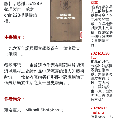
蘇菲
版】，感謝sue1289
感謝好讀各界
整理製作，感謝
人士的無私奉
chin223提供掃瞄
獻并分享了不
同種類的書
檔。
藏。在異地難
以購買中文書
籍，好讀提供
一個很好的中
本書簡介：
文書閱讀平
台。
一九六五年諾貝爾文學獎得主：蕭洛霍夫
2024/10/20
（俄國）。
Tao
粗暴的以信用
得獎評語：「由於這位作家在那部關於頓河
卡感謝好讀團
隊的無償奉
流域農村之史詩作品中所流露的活力與藝術
獻。懇請各位
熱忱——他藉著這兩者在那部小說裡描繪了
讀友有錢出
俄羅斯民族生活之某一歷史層面。」
錢，有力出
力，讓好讀生
生不息，也讓
周博士恩澤廣
作者簡介：
被不熄°
2024/9/13
蕭洛霍夫（Mikhail Sholokhov）
maliang
感谢好读，无