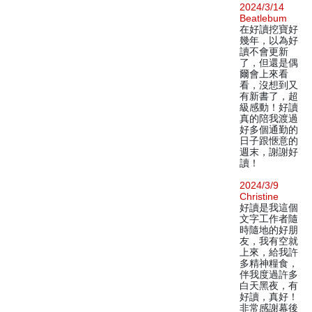
2024/3/14
Beatlebum
在好讀挖寶好
幾年，以為好
讀不會更新
了，但還是偶
爾會上來看
看，沒想到又
有新書了，超
級感動！好讀
真的陪我渡過
好多個通勤的
日子跟愜意的
週末，謝謝好
讀！
2024/3/9
Christine
好讀是我這個
文字工作者隨
時隨地的好朋
友，我有空就
上來，給我許
多精神糧食，
伴我度過許多
白天黑夜，有
好讀，真好！
非常感謝幕後