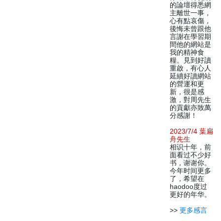
的論壇得悉網
主離世一事，
心有點哀傷，
後悔未曾跟他
言謝在學習期
間他的網站是
我的精神食
糧。見到好讀
重啟，有心人
延續好讀網站
的營運和更
新，很是感
激，對周先生
的貢獻亦致萬
分感謝！
2023/7/4 葉扁
舟先生
相识十年，前
面看过不少好
书，谢谢你。
今年时间更多
了，希望在
haodoo度过
更好的年华。
>>
更多感言