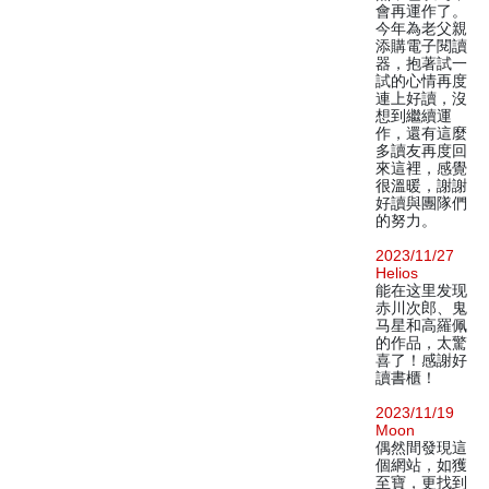
會再運作了。
今年為老父親
添購電子閱讀
器，抱著試一
試的心情再度
連上好讀，沒
想到繼續運
作，還有這麼
多讀友再度回
來這裡，感覺
很溫暖，謝謝
好讀與團隊們
的努力。
2023/11/27
Helios
能在这里发现
赤川次郎、鬼
马星和高羅佩
的作品，太驚
喜了！感謝好
讀書櫃！
2023/11/19
Moon
偶然間發現這
個網站，如獲
至寶，更找到