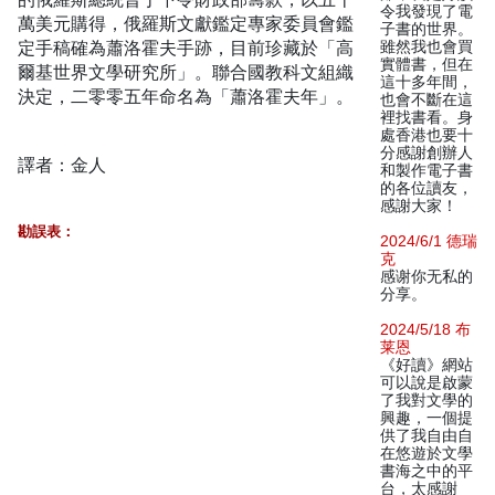
令我發現了電
萬美元購得，俄羅斯文獻鑑定專家委員會鑑
子書的世界。
定手稿確為蕭洛霍夫手跡，目前珍藏於「高
雖然我也會買
實體書，但在
爾基世界文學研究所」。聯合國教科文組織
這十多年間，
決定，二零零五年命名為「蕭洛霍夫年」。
也會不斷在這
裡找書看。身
處香港也要十
分感謝創辦人
譯者：金人
和製作電子書
的各位讀友，
感謝大家！
勘誤表：
2024/6/1 德瑞
克
感谢你无私的
分享。
2024/5/18 布
莱恩
《好讀》網站
可以說是啟蒙
了我對文學的
興趣，一個提
供了我自由自
在悠遊於文學
書海之中的平
台，太感謝