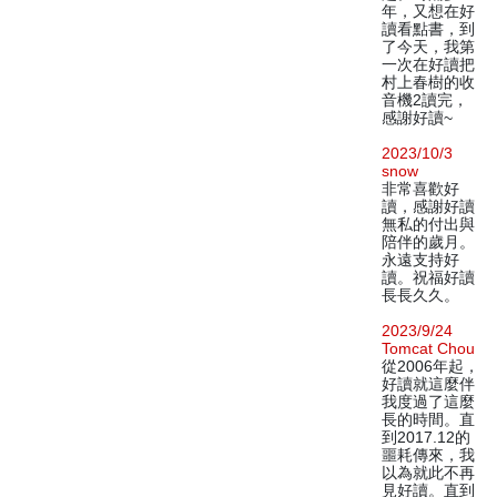
年，又想在好
讀看點書，到
了今天，我第
一次在好讀把
村上春樹的收
音機2讀完，
感謝好讀~
2023/10/3
snow
非常喜歡好
讀，感謝好讀
無私的付出與
陪伴的歲月。
永遠支持好
讀。祝福好讀
長長久久。
2023/9/24
Tomcat Chou
從2006年起，
好讀就這麼伴
我度過了這麼
長的時間。直
到2017.12的
噩耗傳來，我
以為就此不再
見好讀。直到