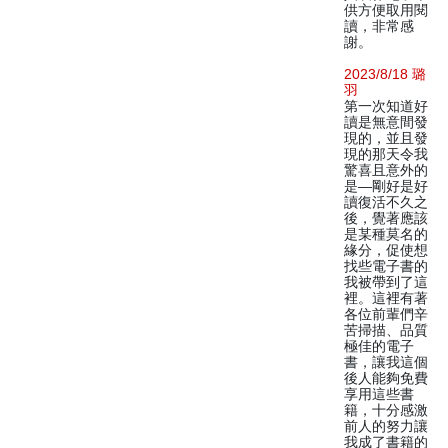
供方便取用閱
讀，非常感
謝。
2023/8/18 璐
羽
第一次知道好
讀是無意間發
現的，並且發
現的那天令我
驚喜且意外的
是—剛好是好
讀復活不久之
後，覺著應該
是某種莫名的
緣分，促使想
找些電子書的
我被帶到了這
裡。這裡有著
各位前輩們辛
苦掃描、品質
極佳的電子
書，讓我這個
後人能夠免費
享用這些書
籍，十分感激
前人的努力讓
我成了書籍的