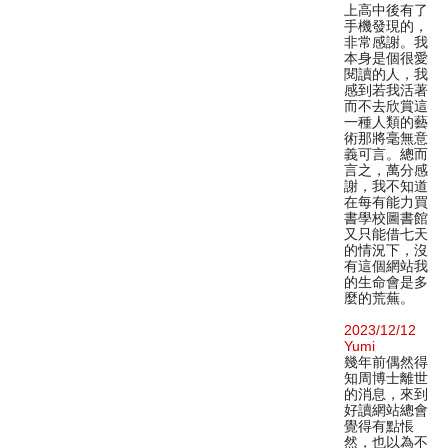
上高中後有了
手機發現的，
非常感謝。我
本身是個很愛
閱讀的人，我
感到若我活著
而不去欣賞這
一種人類的藝
術那將毫無意
義可言。總而
言之，萬分感
謝，我不知道
在每有能力買
書學校圖書館
又只能借七天
的情況下，沒
有這個網站我
的生命會是多
麼的荒蕪。
2023/12/12
Yumi
幾年前偶然得
知周博士離世
的消息，來到
好讀網站總會
覺得有點悵
然，也以為不