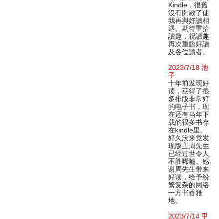
Kindle，很舊
沒有開啟了使
我再與好讀相
遇。期待重拾
讀趣，祝讀趣
再次重臨好讀
及各位讀者。
2023/7/18 池
子
十年前发现好
读，获得了很
多排版非常好
的电子书，现
在还有当年下
载的很多书存
在kindle里。
好久没来竟发
现版主周先生
已经过世令人
不胜唏嘘。感
谢周先生带来
好读，给予纷
繁复杂的网络
一方书香雅
地。
2023/7/14 甲