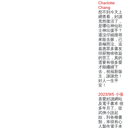
Charlotte
Chang
想不到今天上
網查看，好讀
竟然復活了，
是哪位神仙壯
士伸出援手？
還沒仔細搜尋
來龍去脈，已
喜極而泣。這
嘉惠眾多書友
但卻無啥收益
的苦工，真的
需要有很多愛
才能繼續下
去，祝福新版
主，謝謝您！
好人一生平
安！
2023/9/5 小張
喜愛好讀網站
及電子書本 很
多年月了。從
武俠小說起
始，到各種書
類，幸得有心
人製作電子本