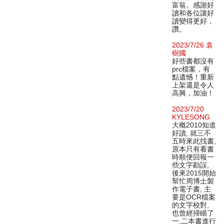
富翁。感謝好
讀和各位讓好
讀變得更好，
讚。
2023/7/26 袁
樹國
好些書都沒有
prc檔案，有
點遺憾！重新
上架還是令人
高興，加油！
2023/7/20
KYLESONG
大概2010知道
好讀, 就三不
五時來此找書,
原本只有看書
時順便回報一
些文字勘誤,
後來2015開始
幫忙周博士製
作電子書, 主
要是OCR檔案
的文字校對,
也曾經掃瞄了
一,二本書進行