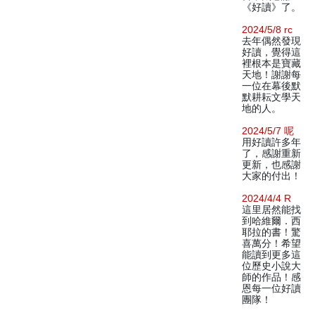
《好讀》了。
2024/5/8 rc
去年偶然發現
好讀，覺得這
裡根本是寶藏
天地！謝謝每
一位在幕後默
默耕耘文學天
地的人。
2024/5/7 呢
用好讀許多年
了，感謝重新
更新，也感謝
大家的付出！
2024/4/4 R
這里居然能找
到哈維爾．西
耶拉的書！驚
喜萬分！希望
能讀到更多這
位歷史小說大
師的作品！感
恩每一位好讀
團隊！