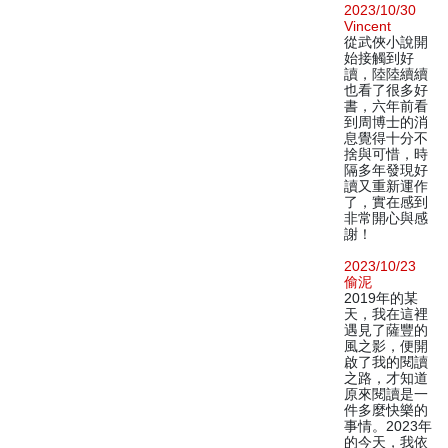
2023/10/30
Vincent
從武俠小說開
始接觸到好
讀，陸陸續續
也看了很多好
書，六年前看
到周博士的消
息覺得十分不
捨與可惜，時
隔多年發現好
讀又重新運作
了，實在感到
非常開心與感
謝！
2023/10/23
偷泥
2019年的某
天，我在這裡
遇見了薩豐的
風之影，便開
啟了我的閱讀
之路，才知道
原來閱讀是一
件多麼快樂的
事情。2023年
的今天，我依