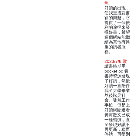
魚
好讀的出現，
使我重措對書
籍的興趣，它
提供了一個便
利的途徑來發
掘好書，希望
這個網站能繼
續為其他有興
趣的讀者服
務。
2023/7/8 歌
讀書時期用
pocket pc 看
書持資源發現
了好讀，然後
好讀一直陪伴
我至大學畢業
然後踏足社
會。雖然工作
事忙，但是上
好讀網閒逛看
黃河散文已成
一種習慣，直
至發現好讀不
再更新，繼而
停站，再從別