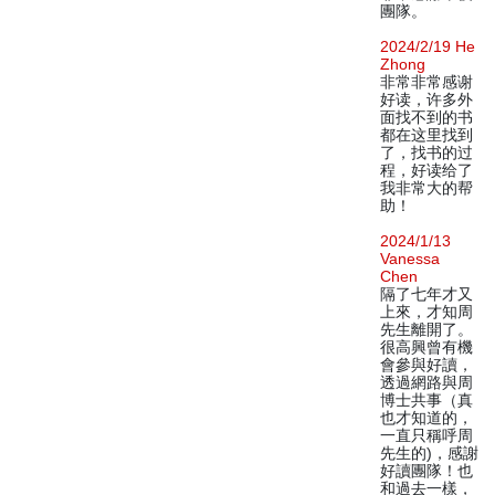
團隊。
2024/2/19 He
Zhong
非常非常感谢
好读，许多外
面找不到的书
都在这里找到
了，找书的过
程，好读给了
我非常大的帮
助！
2024/1/13
Vanessa
Chen
隔了七年才又
上來，才知周
先生離開了。
很高興曾有機
會參與好讀，
透過網路與周
博士共事（真
也才知道的，
一直只稱呼周
先生的)，感謝
好讀團隊！也
和過去一樣，