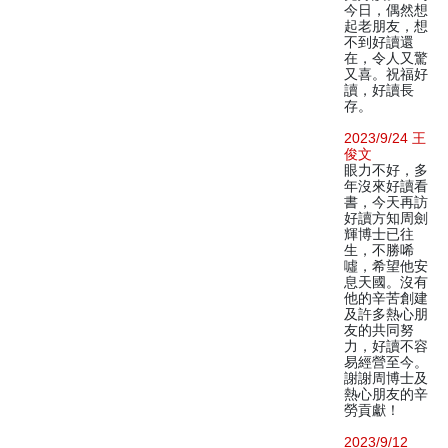
今日，偶然想
起老朋友，想
不到好讀還
在，令人又驚
又喜。祝福好
讀，好讀長
存。
2023/9/24 王
俊文
眼力不好，多
年沒來好讀看
書，今天再訪
好讀方知周劍
輝博士已往
生，不勝唏
噓，希望他安
息天國。沒有
他的辛苦創建
及許多熱心朋
友的共同努
力，好讀不容
易經營至今。
謝謝周博士及
熱心朋友的辛
勞貢獻！
2023/9/12