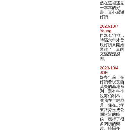
然在這裡遇見
一本本的好
書，真心感謝
好讀！
2023/10/7
Young
自2017年後，
時隔六年才發
現好讀又開始
運作了，真的
充滿深深感
謝。
2023/10/4
JOE
好多年前，在
好讀發現艾西
莫夫的基地系
列，還有科小
說海伯利昂，
讓我在年輕歲
月，住在忠孝
東路旁玉成公
園附近的時
候，獲得了很
多閱讀的樂
趣。時隔多