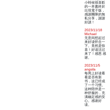
小時候很喜歡
的一本書終於
出現電子版，
感謝團隊的無
私分享，謝謝
好讀！
2023/11/18
Michael
无意间想起过
来好读怀念一
下。竟然是惊
喜！好读活过
来了！感恩 感
谢。
2023/11/5
angsila
每周上好读看
看是否有新
书，这已经成
了一个习惯。
这种陪伴是一
种舒服的，充
满确定感的安
心。感谢好
读。