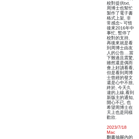
校對提供txt,
周博士也幫忙
製作了電子書
格式上架, 非
常感念~ 可惜
後來2016年中
事忙, 暫停了
校對的支持,
再後來就是看
到周博士由友
人的公告....當
下難過且震驚,
雖然還是偶而
會上好讀看看,
但是看到周博
士曾經的發文
還是心中不捨,
終於, 今天久
違的上線,看到
新版主的通知,
開心不已, 也
希望周博士在
天上也是同樣
歡欣.
2023/7/18
Mac
翻書抽屜內的