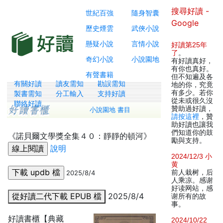
搜尋好讀 -
世紀百強
隨身智囊
Google
歷史煙雲
武俠小說
懸疑小說
言情小說
好讀第25年
了
。
奇幻小說
小說園地
有好讀真好，
有你也真好。
有聲書籍
但不知遍及各
有關好讀
讀友需知
勘誤需知
地的你，究竟
有多少。若你
製書需知
分工輸入
支持好讀
從未或很久沒
聯絡好讀
贊助過好讀，
小說園地 書目
請按這裡
，贊
助好讀也讓我
們知道你的鼓
《諾貝爾文學獎全集４０：靜靜的頓河》
勵與支持。
說明
2024/12/3 小
黄
前人栽树，后
2025/8/4
人乘凉。感谢
好读网站，感
從好讀二代下載 EPUB 檔
2025/8/4
谢所有的故
事。
好讀書櫃【典藏
2024/10/22