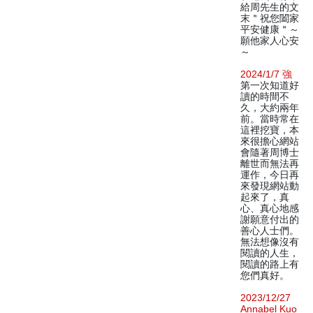
給周先生的文
末＂祝您闔家
平安健康＂～
願他家人心安
～
2024/1/7 強
第一次知道好
讀的時間不
久，大約兩年
前。當時常在
這裡挖寶，本
來很擔心網站
會隨著周博士
離世而無法再
運作，今日再
來發現網站動
起來了，真
心、真心地感
謝願意付出的
善心人士們。
無法想像沒有
閱讀的人生，
閱讀的路上有
您們真好。
2023/12/27
Annabel Kuo