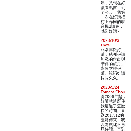
年，又想在好
讀看點書，到
了今天，我第
一次在好讀把
村上春樹的收
音機2讀完，
感謝好讀~
2023/10/3
snow
非常喜歡好
讀，感謝好讀
無私的付出與
陪伴的歲月。
永遠支持好
讀。祝福好讀
長長久久。
2023/9/24
Tomcat Chou
從2006年起，
好讀就這麼伴
我度過了這麼
長的時間。直
到2017.12的
噩耗傳來，我
以為就此不再
見好讀。直到