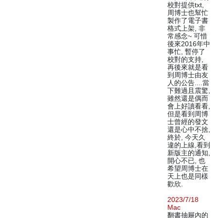
校對提供txt,
周博士也幫忙
製作了電子書
格式上架, 非
常感念~ 可惜
後來2016年中
事忙, 暫停了
校對的支持,
再後來就是看
到周博士由友
人的公告....當
下難過且震驚,
雖然還是偶而
會上好讀看看,
但是看到周博
士曾經的發文
還是心中不捨,
終於, 今天久
違的上線,看到
新版主的通知,
開心不已, 也
希望周博士在
天上也是同樣
歡欣.
2023/7/18
Mac
翻書抽屜內的