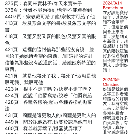
375頁：春間來賣林子/春天來賣林子
2024/3/14
Beatlebum
376頁：母雞不能夠得到/母雞不能買得到
在好讀挖寶好
4407頁：宗教裁可給了他/宗教才可給了他
幾年，以為好
讀不會更新
413頁：埃及形象文字的書/埃及象形文字的
了，但還是偶
書
爾會上來看
418頁：又驚又驚又喜的眼色/又驚又喜的眼
看，沒想到又
有新書了，超
色
級感動！好讀
421頁：這裡的這封信為那些話沒有說，並
真的陪我渡過
且給了她她所希望的東西。/而這裡的這封
好多個通勤的
日子跟愜意的
信能為那些沒有說過的話，給她她所希望的
週末，謝謝好
東西。
讀！
421頁：就是他殺死了我，殺死了他/就是他
2024/3/9
殺死我、我殺死他
Christine
423頁：根本不走了嗎？/決定不走了嗎？
好讀是我這個
文字工作者隨
424頁：說說「伯爵寫給/說著「伯爵寫給
時隨地的好朋
428頁：各種各樣的抛法/各種各樣的抛棄
友，我有空就
法
上來，給我許
多精神糧食，
431頁：莉薩是遠更動人的/莉薩是更動人的
伴我度過許多
449頁：關於認他為有用/關於認為他有用
白天黑夜，有
好讀，真好！
460頁：樣器就弄壞了/機器就弄壞了
非常感謝幕後