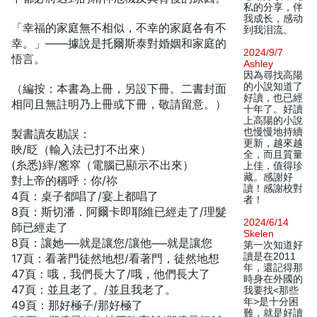
私的分享，伴
我成长，感动
「幸福的家庭無不相似，不幸的家庭各有不
到我泪流。
幸。」——據說是托爾斯泰對婚姻和家庭的
2024/9/7
悟言。
Ashley
因為尋找高陽
的小說知道了
（編按：本書為上冊，另設下冊。二書封面
好讀，也已經
相同且無註明乃上冊或下冊，敬請留意。）
十年了。好讀
上高陽的小說
也慢慢地持續
製書讀友勘誤：
更新，越來越
䀹/眨（輸入法已打不出來）
全，而且質量
(糸悉)繂/窸窣（電腦已顯示不出來）
上佳，值得珍
藏。感謝好
對上帝的稱呼：你/祢
讀！感謝校對
4頁：桌子都唱了/宴上都唱了
者！
8頁：斯切潘．阿爾卡即耶維已經走了/理髮
2024/6/14
師已經走了
Skelen
8頁：讓她──就是讓您/讓他──就是讓您
第一次知道好
讀是在2011
17頁：看著門徒然地想/看著門，徒然地想
年，還記得那
47頁：哦，我們長大了/哦，他們長大了
時身在外國的
47頁：並且老了。/並且我老了。
我要找<那些
年>是十分困
49頁：那好極子/那好極了
難，就是好讀