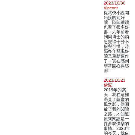
2023/10/30
Vincent
從武俠小說開
始接觸到好
讀，陸陸續續
也看了很多好
書，六年前看
到周博士的消
息覺得十分不
捨與可惜，時
隔多年發現好
讀又重新運作
了，實在感到
非常開心與感
謝！
2023/10/23
偷泥
2019年的某
天，我在這裡
遇見了薩豐的
風之影，便開
啟了我的閱讀
之路，才知道
原來閱讀是一
件多麼快樂的
事情。2023年
的今天，我依