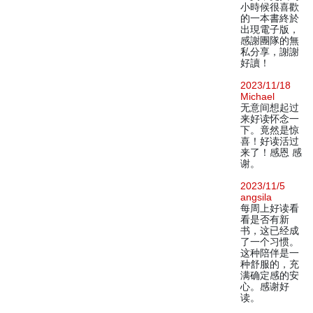
小時候很喜歡
的一本書終於
出現電子版，
感謝團隊的無
私分享，謝謝
好讀！
2023/11/18
Michael
无意间想起过
来好读怀念一
下。竟然是惊
喜！好读活过
来了！感恩 感
谢。
2023/11/5
angsila
每周上好读看
看是否有新
书，这已经成
了一个习惯。
这种陪伴是一
种舒服的，充
满确定感的安
心。感谢好
读。