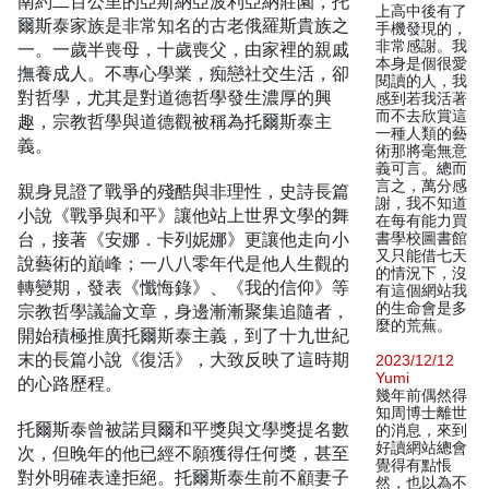
南約二百公里的亞斯納亞波利亞納莊園，托
上高中後有了
爾斯泰家族是非常知名的古老俄羅斯貴族之
手機發現的，
非常感謝。我
一。一歲半喪母，十歲喪父，由家裡的親戚
本身是個很愛
撫養成人。不專心學業，痴戀社交生活，卻
閱讀的人，我
對哲學，尤其是對道德哲學發生濃厚的興
感到若我活著
而不去欣賞這
趣，宗教哲學與道德觀被稱為托爾斯泰主
一種人類的藝
義。
術那將毫無意
義可言。總而
言之，萬分感
親身見證了戰爭的殘酷與非理性，史詩長篇
謝，我不知道
小說《戰爭與和平》讓他站上世界文學的舞
在每有能力買
台，接著《安娜．卡列妮娜》更讓他走向小
書學校圖書館
又只能借七天
說藝術的巔峰；一八八零年代是他人生觀的
的情況下，沒
轉變期，發表《懺悔錄》、《我的信仰》等
有這個網站我
的生命會是多
宗教哲學議論文章，身邊漸漸聚集追隨者，
麼的荒蕪。
開始積極推廣托爾斯泰主義，到了十九世紀
末的長篇小說《復活》，大致反映了這時期
2023/12/12
Yumi
的心路歷程。
幾年前偶然得
知周博士離世
托爾斯泰曾被諾貝爾和平獎與文學獎提名數
的消息，來到
好讀網站總會
次，但晚年的他已經不願獲得任何獎，甚至
覺得有點悵
對外明確表達拒絕。托爾斯泰生前不顧妻子
然，也以為不