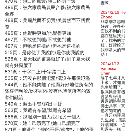
470頁：領口的那邊/領口的另一邊
團隊。
486頁：被六家農民農民合夥/被六家農民
2024/2/19 He
合夥
Zhong
488頁：美麗然而不切實/美麗然而不切實
非常非常感谢
際
好读，许多外
面找不到的书
495頁：他覺時更加/他覺得更加
都在这里找到
497頁：不敢想到牠/不敢想到祂
了，找书的过
程，好读给了
497頁：但牠是這樣的/但祂是這樣的
我非常大的帮
515頁：是你使了我說的/是你使我說的
助！
528頁：夏天我的窗簾就好了/到了夏天我
2024/1/13
就有好窗簾了
Vanessa
531頁：十字口上/十字路口上
Chen
535頁：沉沒在那個汜濫/沉沒在那個氾濫
隔了七年才又
上來，才知周
544頁：她不能夠離了他而好好地使所有的
先生離開了。
賓客們融洽/她不能在沒有他時使所有的賓
很高興曾有機
會參與好讀，
客們融洽
透過網路與周
549頁：漏出手臂/露出手臂
博士共事（真
563頁：我還有布望/我還有希望
也才知道的，
一直只稱呼周
566頁：說服別一個人/說服另一個人
先生的)，感謝
570頁：她自己續完了/她自己讀完了
好讀團隊！也
571頁：他跟住了他的哥哥/他去找了他的哥
和過去一樣，