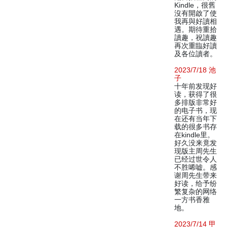
Kindle，很舊
沒有開啟了使
我再與好讀相
遇。期待重拾
讀趣，祝讀趣
再次重臨好讀
及各位讀者。
2023/7/18 池
子
十年前发现好
读，获得了很
多排版非常好
的电子书，现
在还有当年下
载的很多书存
在kindle里。
好久没来竟发
现版主周先生
已经过世令人
不胜唏嘘。感
谢周先生带来
好读，给予纷
繁复杂的网络
一方书香雅
地。
2023/7/14 甲