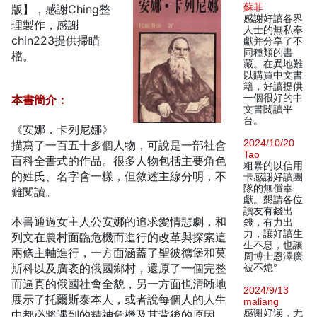
蘇菲
版】，感謝Ching整
感謝好讀各界
理製作，感謝
人士的無私奉
chin223提供掃瞄
獻并分享了不
同種類的書
檔。
藏。在異地難
以購買中文書
籍，好讀提供
一個很好的中
本書簡介：
文書閱讀平
台。
《安娜．卡列尼娜》
2024/10/20
描寫了一百五十多個人物，可說是一部社會
Tao
百科全書式的作品。很多人物包括主要角色
粗暴的以信用
的姓氏、名字會一樣，但敘述主線分明，不
卡感謝好讀團
隊的無償奉
難閱讀。
獻。懇請各位
讀友有錢出
本書通過女主人公安娜的追求愛情悲劇，和
錢，有力出
力，讓好讀生
列文在農村面臨危機而進行的改革與探索這
生不息，也讓
兩條主軸進行，一方面涵蓋了聖彼德堡和莫
周博士恩澤廣
斯科以及廣袤的俄國鄉村，還原了一個完整
被不熄°
而逼真的俄國社會全貌，另一方面也清晰地
2024/9/13
展示了托爾斯泰本人，或者說每個人的人生
maliang
感谢好读，无
中都必將遇到的精神危機及其背後的原因。