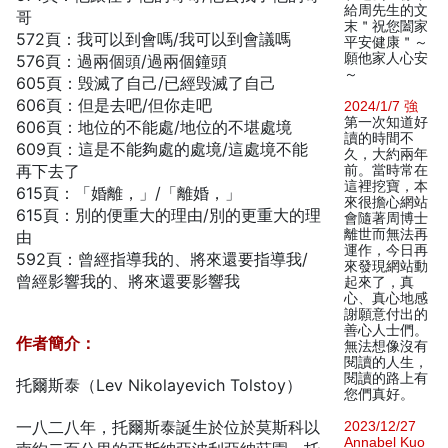
給周先生的文
哥
末＂祝您闔家
572頁：我可以到會嗎/我可以到會議嗎
平安健康＂～
願他家人心安
576頁：過兩個頭/過兩個鐘頭
～
605頁：毁滅了自己/已經毁滅了自己
606頁：但是去吧/但你走吧
2024/1/7 強
第一次知道好
606頁：地位的不能處/地位的不堪處境
讀的時間不
609頁：這是不能夠處的處境/這處境不能
久，大約兩年
再下去了
前。當時常在
這裡挖寶，本
615頁：「婚離，」/「離婚，」
來很擔心網站
615頁：別的便重大的理由/別的更重大的理
會隨著周博士
離世而無法再
由
運作，今日再
592頁：曾經指導我的、將來還要指導我/
來發現網站動
曾經影響我的、將來還要影響我
起來了，真
心、真心地感
謝願意付出的
善心人士們。
作者簡介：
無法想像沒有
閱讀的人生，
閱讀的路上有
托爾斯泰（Lev Nikolayevich Tolstoy）
您們真好。
一八二八年，托爾斯泰誕生於位於莫斯科以
2023/12/27
Annabel Kuo