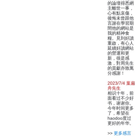
的論壇得悉網
主離世一事，
心有點哀傷，
後悔未曾跟他
言謝在學習期
間他的網站是
我的精神食
糧。見到好讀
重啟，有心人
延續好讀網站
的營運和更
新，很是感
激，對周先生
的貢獻亦致萬
分感謝！
2023/7/4 葉扁
舟先生
相识十年，前
面看过不少好
书，谢谢你。
今年时间更多
了，希望在
haodoo度过
更好的年华。
>>
更多感言