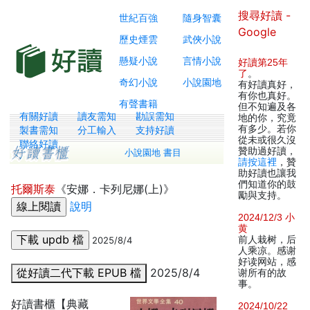
搜尋好讀 -
世紀百強
隨身智囊
Google
歷史煙雲
武俠小說
懸疑小說
言情小說
好讀第25年
了
。
奇幻小說
小說園地
有好讀真好，
有你也真好。
有聲書籍
但不知遍及各
有關好讀
讀友需知
勘誤需知
地的你，究竟
有多少。若你
製書需知
分工輸入
支持好讀
從未或很久沒
聯絡好讀
贊助過好讀，
小說園地 書目
請按這裡
，贊
助好讀也讓我
們知道你的鼓
托爾斯泰
《安娜．卡列尼娜(上)》
勵與支持。
說明
2024/12/3 小
黄
前人栽树，后
2025/8/4
人乘凉。感谢
好读网站，感
從好讀二代下載 EPUB 檔
2025/8/4
谢所有的故
事。
好讀書櫃【典藏
2024/10/22