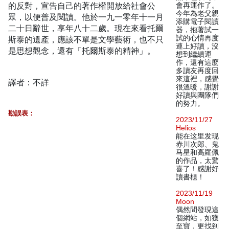
的反對，宣告自己的著作權開放給社會公
會再運作了。
今年為老父親
眾，以便普及閱讀。他於一九一零年十一月
添購電子閱讀
二十日辭世，享年八十二歲。現在來看托爾
器，抱著試一
試的心情再度
斯泰的遺產，應該不單是文學藝術，也不只
連上好讀，沒
是思想觀念，還有「托爾斯泰的精神」。
想到繼續運
作，還有這麼
多讀友再度回
來這裡，感覺
譯者：不詳
很溫暖，謝謝
好讀與團隊們
的努力。
勘誤表：
2023/11/27
Helios
能在这里发现
赤川次郎、鬼
马星和高羅佩
的作品，太驚
喜了！感謝好
讀書櫃！
2023/11/19
Moon
偶然間發現這
個網站，如獲
至寶，更找到