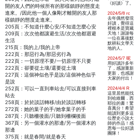
《好讀》了。
開的友人們的時候所有的那樣鎮靜的態度走
進來。/因此他一個人像剛才離開的友人那
2024/5/8 rc
去年偶然發現
樣鎮靜的態度走進來。
好讀，覺得這
205頁：不知道什麼心安/不知道怎麼心安
裡根本是寶藏
209頁：次次他都讓避生活/次次他都迴避
天地！謝謝每
一位在幕後默
生活
默耕耘文學天
215頁：我的上/我的上帝
地的人。
222頁：那惡行為/那惡劣行為
2024/5/7 呢
222頁：一切原理不要/一切原理不只要
用好讀許多年
222頁：卻要從土壤/還要從土壤
了，感謝重新
更新，也感謝
227頁：這個神似色乎是說/這個神色似乎
大家的付出！
是說
252頁：可以一直到車站去/可以直接到車
2024/4/4 R
這里居然能找
站去
到哈維爾．西
258頁：於於談話轉移/由於談話轉移
耶拉的書！驚
喜萬分！希望
272頁：她的葉子的手/她拿葉子的手
能讀到更多這
287頁：只聽柵後面/只聽到柵欄後面
位歷史小說大
367頁：另一個灌水的那邊/另一個灌木的
師的作品！感
恩每一位好讀
那邊
團隊！
375頁：就是春間/就是春天