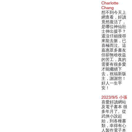
Charlotte
Chang
想不到今天上
網查看，好讀
竟然復活了，
是哪位神仙壯
士伸出援手？
還沒仔細搜尋
來龍去脈，已
喜極而泣。這
嘉惠眾多書友
但卻無啥收益
的苦工，真的
需要有很多愛
才能繼續下
去，祝福新版
主，謝謝您！
好人一生平
安！
2023/9/5 小張
喜愛好讀網站
及電子書本 很
多年月了。從
武俠小說起
始，到各種書
類，幸得有心
人製作電子本