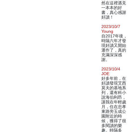
然在這裡遇見
一本本的好
書，真心感謝
好讀！
2023/10/7
Young
自2017年後，
時隔六年才發
現好讀又開始
運作了，真的
充滿深深感
謝。
2023/10/4
JOE
好多年前，在
好讀發現艾西
莫夫的基地系
列，還有科小
說海伯利昂，
讓我在年輕歲
月，住在忠孝
東路旁玉成公
園附近的時
候，獲得了很
多閱讀的樂
趣。時隔多