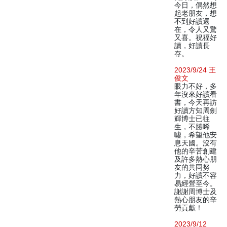
今日，偶然想
起老朋友，想
不到好讀還
在，令人又驚
又喜。祝福好
讀，好讀長
存。
2023/9/24 王
俊文
眼力不好，多
年沒來好讀看
書，今天再訪
好讀方知周劍
輝博士已往
生，不勝唏
噓，希望他安
息天國。沒有
他的辛苦創建
及許多熱心朋
友的共同努
力，好讀不容
易經營至今。
謝謝周博士及
熱心朋友的辛
勞貢獻！
2023/9/12