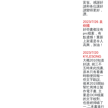
富翁。感謝好
讀和各位讓好
讀變得更好，
讚。
2023/7/26 袁
樹國
好些書都沒有
prc檔案，有
點遺憾！重新
上架還是令人
高興，加油！
2023/7/20
KYLESONG
大概2010知道
好讀, 就三不
五時來此找書,
原本只有看書
時順便回報一
些文字勘誤,
後來2015開始
幫忙周博士製
作電子書, 主
要是OCR檔案
的文字校對,
也曾經掃瞄了
一,二本書進行