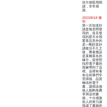
供方便取用閱
讀，非常感
謝。
2023/8/18 璐
羽
第一次知道好
讀是無意間發
現的，並且發
現的那天令我
驚喜且意外的
是—剛好是好
讀復活不久之
後，覺著應該
是某種莫名的
緣分，促使想
找些電子書的
我被帶到了這
裡。這裡有著
各位前輩們辛
苦掃描、品質
極佳的電子
書，讓我這個
後人能夠免費
享用這些書
籍，十分感激
前人的努力讓
我成了書籍的