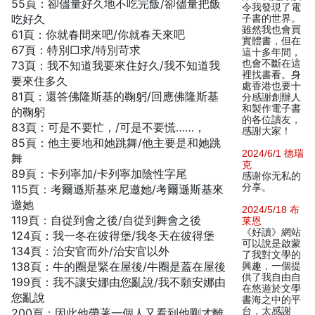
55頁：卻儘量好久地不吃完飯/卻儘量把飯
令我發現了電
吃好久
子書的世界。
雖然我也會買
61頁：你就春間來吧/你就春天來吧
實體書，但在
67頁：特別□求/特別苛求
這十多年間，
也會不斷在這
73頁：我不知道我要來住好久/我不知道我
裡找書看。身
要來住多久
處香港也要十
81頁：還答佛隆斯基的鞠躬/回應佛隆斯基
分感謝創辦人
和製作電子書
的鞠躬
的各位讀友，
83頁：可是不要忙，/可是不要慌……，
感謝大家！
85頁：他主要地和她跳舞/他主要是和她跳
2024/6/1 德瑞
舞
克
89頁：卡列寧加/卡列寧加陰性字尾
感谢你无私的
分享。
115頁：考爾遜斯基來尼邀她/考爾遜斯基來
邀她
2024/5/18 布
119頁：自從到會之後/自從到舞會之後
莱恩
《好讀》網站
124頁：我一冬在彼得堡/我冬天在彼得堡
可以說是啟蒙
134頁：治安官而外/治安官以外
了我對文學的
138頁：牛的圈是緊在屋後/牛圈是蓋在屋後
興趣，一個提
供了我自由自
199頁：我不讓安娜由您亂說/我不願安娜由
在悠遊於文學
您亂說
書海之中的平
台，太感謝
200頁：因此他帶著一個人又看到他剛才離