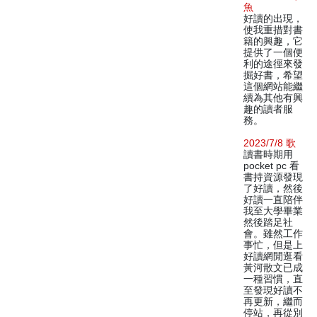
魚
好讀的出現，
使我重措對書
籍的興趣，它
提供了一個便
利的途徑來發
掘好書，希望
這個網站能繼
續為其他有興
趣的讀者服
務。
2023/7/8 歌
讀書時期用
pocket pc 看
書持資源發現
了好讀，然後
好讀一直陪伴
我至大學畢業
然後踏足社
會。雖然工作
事忙，但是上
好讀網閒逛看
黃河散文已成
一種習慣，直
至發現好讀不
再更新，繼而
停站，再從別