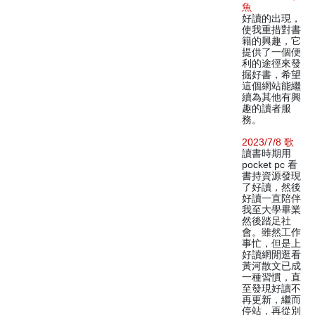
魚
好讀的出現，
使我重措對書
籍的興趣，它
提供了一個便
利的途徑來發
掘好書，希望
這個網站能繼
續為其他有興
趣的讀者服
務。
2023/7/8 歌
讀書時期用
pocket pc 看
書持資源發現
了好讀，然後
好讀一直陪伴
我至大學畢業
然後踏足社
會。雖然工作
事忙，但是上
好讀網閒逛看
黃河散文已成
一種習慣，直
至發現好讀不
再更新，繼而
停站，再從別