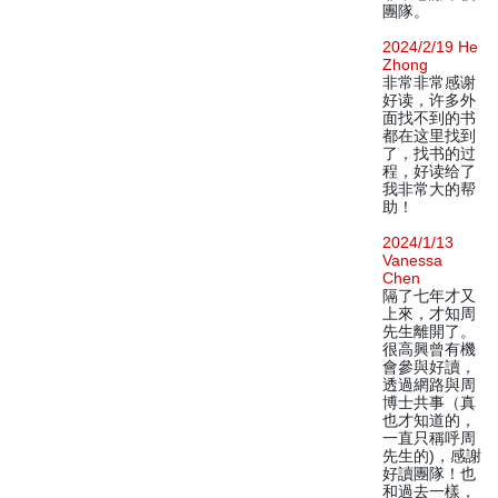
團隊。
2024/2/19 He
Zhong
非常非常感谢
好读，许多外
面找不到的书
都在这里找到
了，找书的过
程，好读给了
我非常大的帮
助！
2024/1/13
Vanessa
Chen
隔了七年才又
上來，才知周
先生離開了。
很高興曾有機
會參與好讀，
透過網路與周
博士共事（真
也才知道的，
一直只稱呼周
先生的)，感謝
好讀團隊！也
和過去一樣，