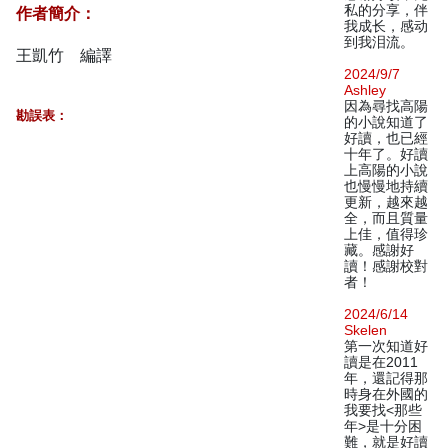
私的分享，伴
作者簡介：
我成长，感动
到我泪流。
王凱竹 編譯
2024/9/7
Ashley
因為尋找高陽
勘誤表：
的小說知道了
好讀，也已經
十年了。好讀
上高陽的小說
也慢慢地持續
更新，越來越
全，而且質量
上佳，值得珍
藏。感謝好
讀！感謝校對
者！
2024/6/14
Skelen
第一次知道好
讀是在2011
年，還記得那
時身在外國的
我要找<那些
年>是十分困
難，就是好讀