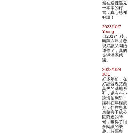
然在這裡遇見
一本本的好
書，真心感謝
好讀！
2023/10/7
Young
自2017年後，
時隔六年才發
現好讀又開始
運作了，真的
充滿深深感
謝。
2023/10/4
JOE
好多年前，在
好讀發現艾西
莫夫的基地系
列，還有科小
說海伯利昂，
讓我在年輕歲
月，住在忠孝
東路旁玉成公
園附近的時
候，獲得了很
多閱讀的樂
趣。時隔多