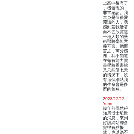
上高中後有了
手機發現的，
非常感謝。我
本身是個很愛
閱讀的人，我
感到若我活著
而不去欣賞這
一種人類的藝
術那將毫無意
義可言。總而
言之，萬分感
謝，我不知道
在每有能力買
書學校圖書館
又只能借七天
的情況下，沒
有這個網站我
的生命會是多
麼的荒蕪。
2023/12/12
Yumi
幾年前偶然得
知周博士離世
的消息，來到
好讀網站總會
覺得有點悵
然，也以為不