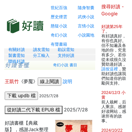
搜尋好讀 -
世紀百強
隨身智囊
Google
歷史煙雲
武俠小說
懸疑小說
言情小說
好讀第25年
了
。
奇幻小說
小說園地
有好讀真好，
有你也真好。
有聲書籍
但不知遍及各
有關好讀
讀友需知
勘誤需知
地的你，究竟
有多少。若你
製書需知
分工輸入
支持好讀
從未或很久沒
聯絡好讀
贊助過好讀，
奇幻小說 書目
請按這裡
，贊
助好讀也讓我
們知道你的鼓
王凱竹
《夢魘》
說明
勵與支持。
2024/12/3 小
2025/7/28
黄
前人栽树，后
人乘凉。感谢
從好讀二代下載 EPUB 檔
2025/7/28
好读网站，感
谢所有的故
事。
好讀書櫃【典藏
版】，感謝Jack整理
2024/10/22