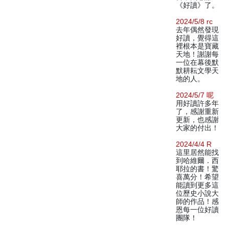
《好讀》了。
2024/5/8 rc
去年偶然發現
好讀，覺得這
裡根本是寶藏
天地！謝謝每
一位在幕後默
默耕耘文學天
地的人。
2024/5/7 呢
用好讀許多年
了，感謝重新
更新，也感謝
大家的付出！
2024/4/4 R
這里居然能找
到哈維爾．西
耶拉的書！驚
喜萬分！希望
能讀到更多這
位歷史小說大
師的作品！感
恩每一位好讀
團隊！