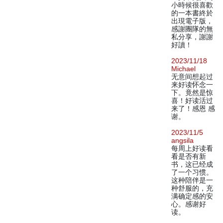
小時候很喜歡
的一本書終於
出現電子版，
感謝團隊的無
私分享，謝謝
好讀！
2023/11/18
Michael
无意间想起过
来好读怀念一
下。竟然是惊
喜！好读活过
来了！感恩 感
谢。
2023/11/5
angsila
每周上好读看
看是否有新
书，这已经成
了一个习惯。
这种陪伴是一
种舒服的，充
满确定感的安
心。感谢好
读。