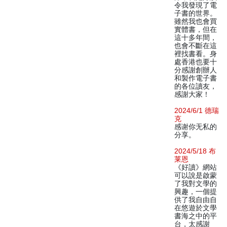
令我發現了電
子書的世界。
雖然我也會買
實體書，但在
這十多年間，
也會不斷在這
裡找書看。身
處香港也要十
分感謝創辦人
和製作電子書
的各位讀友，
感謝大家！
2024/6/1 德瑞
克
感谢你无私的
分享。
2024/5/18 布
莱恩
《好讀》網站
可以說是啟蒙
了我對文學的
興趣，一個提
供了我自由自
在悠遊於文學
書海之中的平
台，太感謝