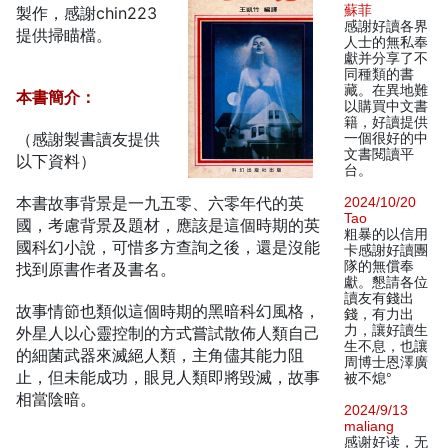
蘇菲
製作，感謝chin223
感謝好讀各界
提供掃瞄檔。
人士的無私奉
獻并分享了不
同種類的書
藏。在異地難
本書簡介：
以購買中文書
籍，好讀提供
（感謝製書讀友提供
一個很好的中
文書閱讀平
以下資料）
台。
本書故事背景是一九五零、六零年代的英
2024/10/20
Tao
國，考慮背景及題材，應該是這個時期的英
粗暴的以信用
國科幻小說，可惜多方查詢之後，還是沒能
卡感謝好讀團
隊的無償奉
找到原書作者及書名。
獻。懇請各位
讀友有錢出
故事情節也類似這個時期的黑暗科幻風格，
錢，有力出
力，讓好讀生
外星人以心靈控制的方式嘗試散佈人類自己
生不息，也讓
的細菌武器來滅絕人類，主角儘其能力阻
周博士恩澤廣
止，但未能成功，眼見人類即將毀滅，故事
被不熄°
相當陰暗。
2024/9/13
maliang
感谢好读，无