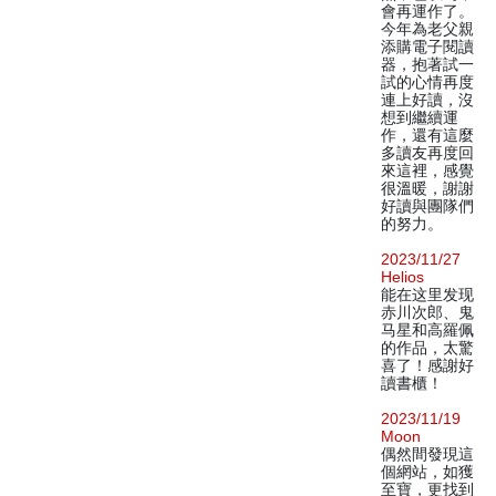
會再運作了。
今年為老父親
添購電子閱讀
器，抱著試一
試的心情再度
連上好讀，沒
想到繼續運
作，還有這麼
多讀友再度回
來這裡，感覺
很溫暖，謝謝
好讀與團隊們
的努力。
2023/11/27
Helios
能在这里发现
赤川次郎、鬼
马星和高羅佩
的作品，太驚
喜了！感謝好
讀書櫃！
2023/11/19
Moon
偶然間發現這
個網站，如獲
至寶，更找到