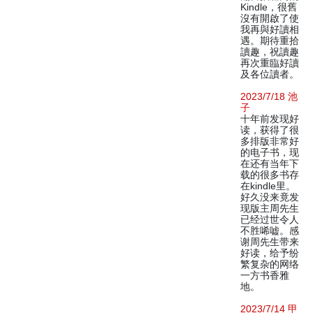
Kindle，很舊
沒有開啟了使
我再與好讀相
遇。期待重拾
讀趣，祝讀趣
再次重臨好讀
及各位讀者。
2023/7/18 池
子
十年前发现好
读，获得了很
多排版非常好
的电子书，现
在还有当年下
载的很多书存
在kindle里。
好久没来竟发
现版主周先生
已经过世令人
不胜唏嘘。感
谢周先生带来
好读，给予纷
繁复杂的网络
一方书香雅
地。
2023/7/14 甲