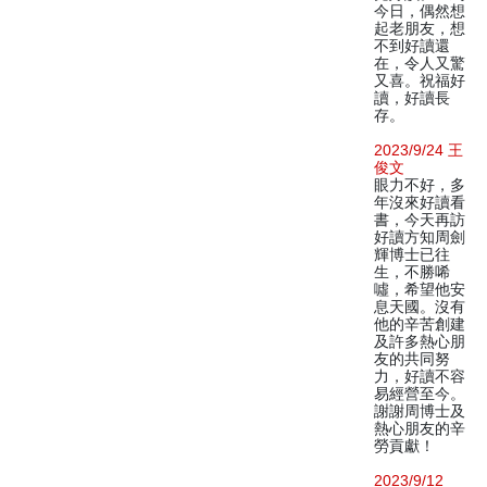
今日，偶然想
起老朋友，想
不到好讀還
在，令人又驚
又喜。祝福好
讀，好讀長
存。
2023/9/24 王
俊文
眼力不好，多
年沒來好讀看
書，今天再訪
好讀方知周劍
輝博士已往
生，不勝唏
噓，希望他安
息天國。沒有
他的辛苦創建
及許多熱心朋
友的共同努
力，好讀不容
易經營至今。
謝謝周博士及
熱心朋友的辛
勞貢獻！
2023/9/12