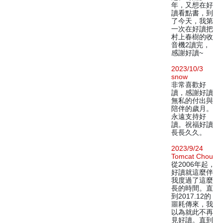
年，又想在好
讀看點書，到
了今天，我第
一次在好讀把
村上春樹的收
音機2讀完，
感謝好讀~
2023/10/3
snow
非常喜歡好
讀，感謝好讀
無私的付出與
陪伴的歲月。
永遠支持好
讀。祝福好讀
長長久久。
2023/9/24
Tomcat Chou
從2006年起，
好讀就這麼伴
我度過了這麼
長的時間。直
到2017.12的
噩耗傳來，我
以為就此不再
見好讀。直到