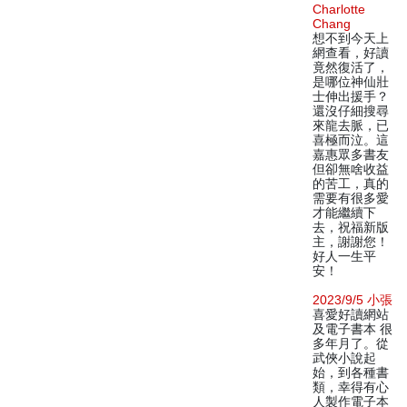
Charlotte
Chang
想不到今天上
網查看，好讀
竟然復活了，
是哪位神仙壯
士伸出援手？
還沒仔細搜尋
來龍去脈，已
喜極而泣。這
嘉惠眾多書友
但卻無啥收益
的苦工，真的
需要有很多愛
才能繼續下
去，祝福新版
主，謝謝您！
好人一生平
安！
2023/9/5 小張
喜愛好讀網站
及電子書本 很
多年月了。從
武俠小說起
始，到各種書
類，幸得有心
人製作電子本