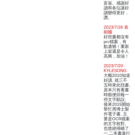
富翁。感謝好
讀和各位讓好
讀變得更好，
讚。
2023/7/26 袁
樹國
好些書都沒有
prc檔案，有
點遺憾！重新
上架還是令人
高興，加油！
2023/7/20
KYLESONG
大概2010知道
好讀, 就三不
五時來此找書,
原本只有看書
時順便回報一
些文字勘誤,
後來2015開始
幫忙周博士製
作電子書, 主
要是OCR檔案
的文字校對,
也曾經掃瞄了
一,二本書進行