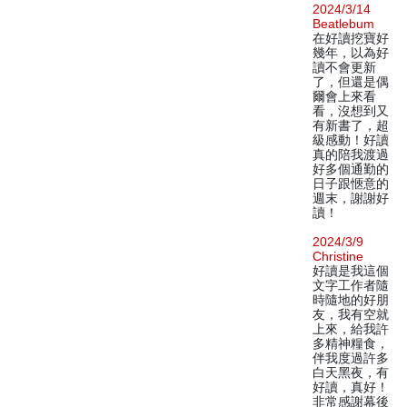
2024/3/14
Beatlebum
在好讀挖寶好
幾年，以為好
讀不會更新
了，但還是偶
爾會上來看
看，沒想到又
有新書了，超
級感動！好讀
真的陪我渡過
好多個通勤的
日子跟愜意的
週末，謝謝好
讀！
2024/3/9
Christine
好讀是我這個
文字工作者隨
時隨地的好朋
友，我有空就
上來，給我許
多精神糧食，
伴我度過許多
白天黑夜，有
好讀，真好！
非常感謝幕後