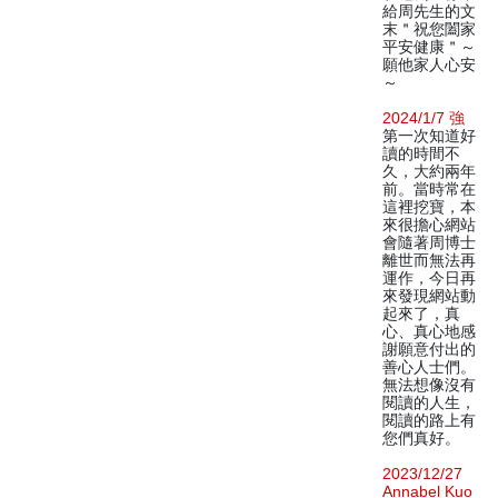
給周先生的文
末＂祝您闔家
平安健康＂～
願他家人心安
～
2024/1/7 強
第一次知道好
讀的時間不
久，大約兩年
前。當時常在
這裡挖寶，本
來很擔心網站
會隨著周博士
離世而無法再
運作，今日再
來發現網站動
起來了，真
心、真心地感
謝願意付出的
善心人士們。
無法想像沒有
閱讀的人生，
閱讀的路上有
您們真好。
2023/12/27
Annabel Kuo