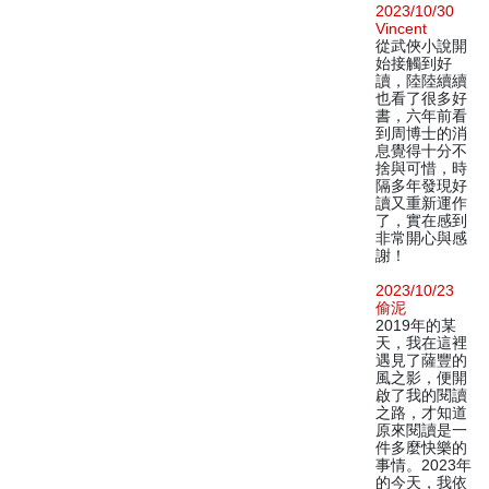
2023/10/30
Vincent
從武俠小說開
始接觸到好
讀，陸陸續續
也看了很多好
書，六年前看
到周博士的消
息覺得十分不
捨與可惜，時
隔多年發現好
讀又重新運作
了，實在感到
非常開心與感
謝！
2023/10/23
偷泥
2019年的某
天，我在這裡
遇見了薩豐的
風之影，便開
啟了我的閱讀
之路，才知道
原來閱讀是一
件多麼快樂的
事情。2023年
的今天，我依