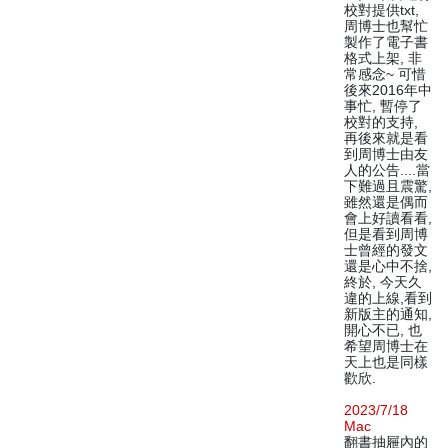
校對提供txt,
周博士也幫忙
製作了電子書
格式上架, 非
常感念~ 可惜
後來2016年中
事忙, 暫停了
校對的支持,
再後來就是看
到周博士由友
人的公告....當
下難過且震驚,
雖然還是偶而
會上好讀看看,
但是看到周博
士曾經的發文
還是心中不捨,
終於, 今天久
違的上線,看到
新版主的通知,
開心不已, 也
希望周博士在
天上也是同樣
歡欣.
2023/7/18
Mac
翻書抽屜內的