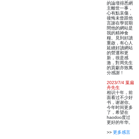
的論壇得悉網
主離世一事，
心有點哀傷，
後悔未曾跟他
言謝在學習期
間他的網站是
我的精神食
糧。見到好讀
重啟，有心人
延續好讀網站
的營運和更
新，很是感
激，對周先生
的貢獻亦致萬
分感謝！
2023/7/4 葉扁
舟先生
相识十年，前
面看过不少好
书，谢谢你。
今年时间更多
了，希望在
haodoo度过
更好的年华。
>>
更多感言