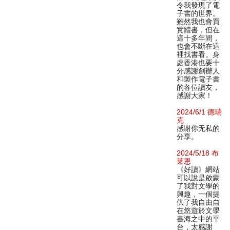
令我發現了電
子書的世界。
雖然我也會買
實體書，但在
這十多年間，
也會不斷在這
裡找書看。身
處香港也要十
分感謝創辦人
和製作電子書
的各位讀友，
感謝大家！
2024/6/1 德瑞
克
感谢你无私的
分享。
2024/5/18 布
莱恩
《好讀》網站
可以說是啟蒙
了我對文學的
興趣，一個提
供了我自由自
在悠遊於文學
書海之中的平
台，太感謝