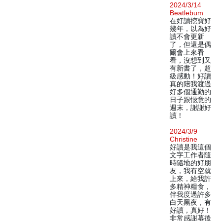
2024/3/14
Beatlebum
在好讀挖寶好
幾年，以為好
讀不會更新
了，但還是偶
爾會上來看
看，沒想到又
有新書了，超
級感動！好讀
真的陪我渡過
好多個通勤的
日子跟愜意的
週末，謝謝好
讀！
2024/3/9
Christine
好讀是我這個
文字工作者隨
時隨地的好朋
友，我有空就
上來，給我許
多精神糧食，
伴我度過許多
白天黑夜，有
好讀，真好！
非常感謝幕後