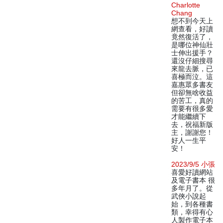
Charlotte
Chang
想不到今天上
網查看，好讀
竟然復活了，
是哪位神仙壯
士伸出援手？
還沒仔細搜尋
來龍去脈，已
喜極而泣。這
嘉惠眾多書友
但卻無啥收益
的苦工，真的
需要有很多愛
才能繼續下
去，祝福新版
主，謝謝您！
好人一生平
安！
2023/9/5 小張
喜愛好讀網站
及電子書本 很
多年月了。從
武俠小說起
始，到各種書
類，幸得有心
人製作電子本