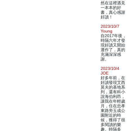
然在這裡遇見
一本本的好
書，真心感謝
好讀！
2023/10/7
Young
自2017年後，
時隔六年才發
現好讀又開始
運作了，真的
充滿深深感
謝。
2023/10/4
JOE
好多年前，在
好讀發現艾西
莫夫的基地系
列，還有科小
說海伯利昂，
讓我在年輕歲
月，住在忠孝
東路旁玉成公
園附近的時
候，獲得了很
多閱讀的樂
趣。時隔多