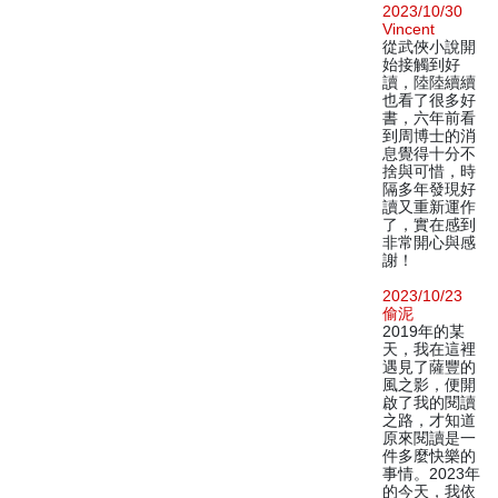
2023/10/30
Vincent
從武俠小說開
始接觸到好
讀，陸陸續續
也看了很多好
書，六年前看
到周博士的消
息覺得十分不
捨與可惜，時
隔多年發現好
讀又重新運作
了，實在感到
非常開心與感
謝！
2023/10/23
偷泥
2019年的某
天，我在這裡
遇見了薩豐的
風之影，便開
啟了我的閱讀
之路，才知道
原來閱讀是一
件多麼快樂的
事情。2023年
的今天，我依