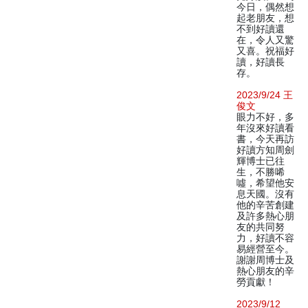
今日，偶然想
起老朋友，想
不到好讀還
在，令人又驚
又喜。祝福好
讀，好讀長
存。
2023/9/24 王
俊文
眼力不好，多
年沒來好讀看
書，今天再訪
好讀方知周劍
輝博士已往
生，不勝唏
噓，希望他安
息天國。沒有
他的辛苦創建
及許多熱心朋
友的共同努
力，好讀不容
易經營至今。
謝謝周博士及
熱心朋友的辛
勞貢獻！
2023/9/12