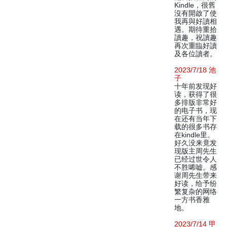
Kindle，很舊
沒有開啟了使
我再與好讀相
遇。期待重拾
讀趣，祝讀趣
再次重臨好讀
及各位讀者。
2023/7/18 池
子
十年前发现好
读，获得了很
多排版非常好
的电子书，现
在还有当年下
载的很多书存
在kindle里。
好久没来竟发
现版主周先生
已经过世令人
不胜唏嘘。感
谢周先生带来
好读，给予纷
繁复杂的网络
一方书香雅
地。
2023/7/14 甲