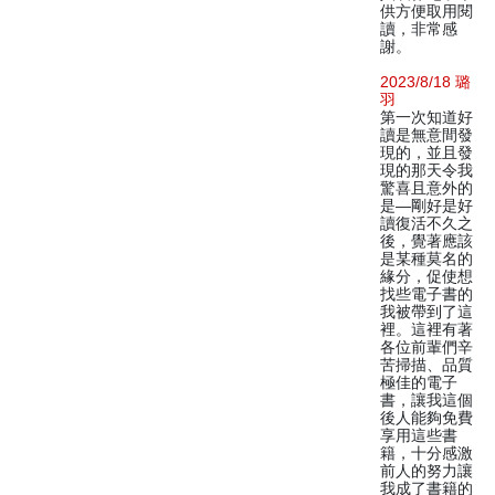
供方便取用閱
讀，非常感
謝。
2023/8/18 璐
羽
第一次知道好
讀是無意間發
現的，並且發
現的那天令我
驚喜且意外的
是—剛好是好
讀復活不久之
後，覺著應該
是某種莫名的
緣分，促使想
找些電子書的
我被帶到了這
裡。這裡有著
各位前輩們辛
苦掃描、品質
極佳的電子
書，讓我這個
後人能夠免費
享用這些書
籍，十分感激
前人的努力讓
我成了書籍的