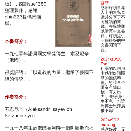
蘇菲
版】，感謝sue1289
感謝好讀各界
整理製作，感謝
人士的無私奉
chin223提供掃瞄
獻并分享了不
同種類的書
檔。
藏。在異地難
以購買中文書
籍，好讀提供
一個很好的中
本書簡介：
文書閱讀平
台。
一九七零年諾貝爾文學獎得主：索忍尼辛
2024/10/20
（俄國）。
Tao
粗暴的以信用
得獎評語：「以道義的力量，繼承了俄國不
卡感謝好讀團
隊的無償奉
絕的傳統。」
獻。懇請各位
讀友有錢出
錢，有力出
作者簡介：
力，讓好讀生
生不息，也讓
周博士恩澤廣
索忍尼辛（Aleksandr Isayevich
被不熄°
Solzhenitsyn）
2024/9/13
maliang
一九一八年生於俄國頓河畔一個叫羅斯托福
感谢好读，无