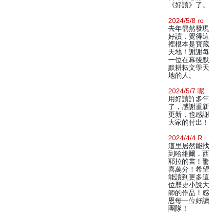
《好讀》了。
2024/5/8 rc
去年偶然發現
好讀，覺得這
裡根本是寶藏
天地！謝謝每
一位在幕後默
默耕耘文學天
地的人。
2024/5/7 呢
用好讀許多年
了，感謝重新
更新，也感謝
大家的付出！
2024/4/4 R
這里居然能找
到哈維爾．西
耶拉的書！驚
喜萬分！希望
能讀到更多這
位歷史小說大
師的作品！感
恩每一位好讀
團隊！