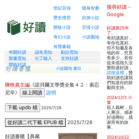
搜尋好讀 -
世紀百強
隨身智囊
Google
歷史煙雲
武俠小說
懸疑小說
言情小說
好讀第25年
了
。
奇幻小說
小說園地
有好讀真好，
有你也真好。
有聲書籍
但不知遍及各
有關好讀
讀友需知
勘誤需知
地的你，究竟
有多少。若你
製書需知
分工輸入
支持好讀
從未或很久沒
聯絡好讀
贊助過好讀，
小說園地 書目
請按這裡
，贊
助好讀也讓我
們知道你的鼓
陳映真主編
《諾貝爾文學獎全集４２：索忍
勵與支持。
尼辛》
說明
2024/12/3 小
黄
前人栽树，后
2025/7/28
人乘凉。感谢
好读网站，感
從好讀二代下載 EPUB 檔
2025/7/28
谢所有的故
事。
好讀書櫃【典藏
2024/10/22