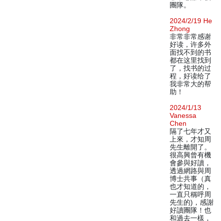
團隊。
2024/2/19 He
Zhong
非常非常感谢
好读，许多外
面找不到的书
都在这里找到
了，找书的过
程，好读给了
我非常大的帮
助！
2024/1/13
Vanessa
Chen
隔了七年才又
上來，才知周
先生離開了。
很高興曾有機
會參與好讀，
透過網路與周
博士共事（真
也才知道的，
一直只稱呼周
先生的)，感謝
好讀團隊！也
和過去一樣，