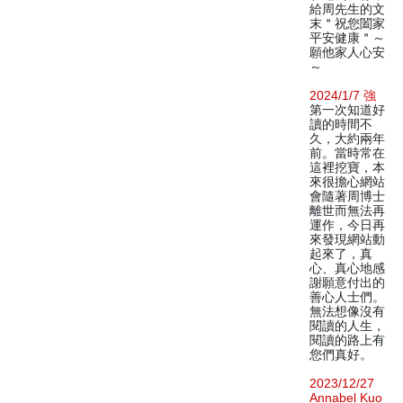
給周先生的文
末＂祝您闔家
平安健康＂～
願他家人心安
～
2024/1/7 強
第一次知道好
讀的時間不
久，大約兩年
前。當時常在
這裡挖寶，本
來很擔心網站
會隨著周博士
離世而無法再
運作，今日再
來發現網站動
起來了，真
心、真心地感
謝願意付出的
善心人士們。
無法想像沒有
閱讀的人生，
閱讀的路上有
您們真好。
2023/12/27
Annabel Kuo