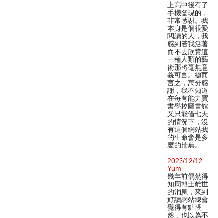
上高中後有了
手機發現的，
非常感謝。我
本身是個很愛
閱讀的人，我
感到若我活著
而不去欣賞這
一種人類的藝
術那將毫無意
義可言。總而
言之，萬分感
謝，我不知道
在每有能力買
書學校圖書館
又只能借七天
的情況下，沒
有這個網站我
的生命會是多
麼的荒蕪。
2023/12/12
Yumi
幾年前偶然得
知周博士離世
的消息，來到
好讀網站總會
覺得有點悵
然，也以為不