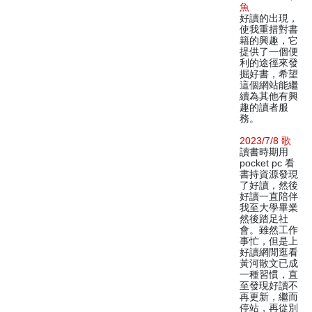
魚
好讀的出現，
使我重措對書
籍的興趣，它
提供了一個便
利的途徑來發
掘好書，希望
這個網站能繼
續為其他有興
趣的讀者服
務。
2023/7/8 歌
讀書時期用
pocket pc 看
書持資源發現
了好讀，然後
好讀一直陪伴
我至大學畢業
然後踏足社
會。雖然工作
事忙，但是上
好讀網閒逛看
黃河散文已成
一種習慣，直
至發現好讀不
再更新，繼而
停站，再從別