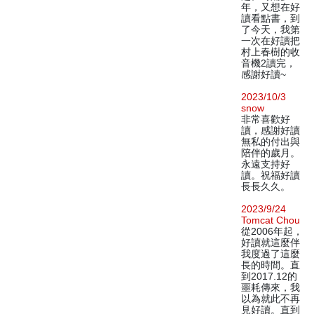
年，又想在好
讀看點書，到
了今天，我第
一次在好讀把
村上春樹的收
音機2讀完，
感謝好讀~
2023/10/3
snow
非常喜歡好
讀，感謝好讀
無私的付出與
陪伴的歲月。
永遠支持好
讀。祝福好讀
長長久久。
2023/9/24
Tomcat Chou
從2006年起，
好讀就這麼伴
我度過了這麼
長的時間。直
到2017.12的
噩耗傳來，我
以為就此不再
見好讀。直到