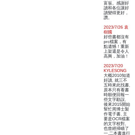
富翁。感謝好
讀和各位讓好
讀變得更好，
讚。
2023/7/26 袁
樹國
好些書都沒有
prc檔案，有
點遺憾！重新
上架還是令人
高興，加油！
2023/7/20
KYLESONG
大概2010知道
好讀, 就三不
五時來此找書,
原本只有看書
時順便回報一
些文字勘誤,
後來2015開始
幫忙周博士製
作電子書, 主
要是OCR檔案
的文字校對,
也曾經掃瞄了
一,二本書進行