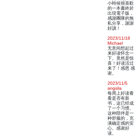
小時候很喜歡
的一本書終於
出現電子版，
感謝團隊的無
私分享，謝謝
好讀！
2023/11/18
Michael
无意间想起过
来好读怀念一
下。竟然是惊
喜！好读活过
来了！感恩 感
谢。
2023/11/5
angsila
每周上好读看
看是否有新
书，这已经成
了一个习惯。
这种陪伴是一
种舒服的，充
满确定感的安
心。感谢好
读。