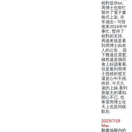
校對提供txt,
周博士也幫忙
製作了電子書
格式上架, 非
常感念~ 可惜
後來2016年中
事忙, 暫停了
校對的支持,
再後來就是看
到周博士由友
人的公告....當
下難過且震驚,
雖然還是偶而
會上好讀看看,
但是看到周博
士曾經的發文
還是心中不捨,
終於, 今天久
違的上線,看到
新版主的通知,
開心不已, 也
希望周博士在
天上也是同樣
歡欣.
2023/7/18
Mac
翻書抽屜內的