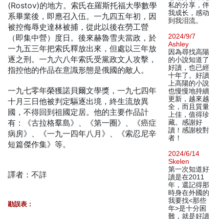
(Rostov)的地方。索氏在羅斯托福大學數學
私的分享，伴
我成长，感动
系畢業後，即應召入伍。一九四五年初，因
到我泪流。
被控侮辱史達林被捕，從此以後在勞工營
2024/9/7
（即集中營）度日。後來赫魯雪夫當政，於
Ashley
一九五三年把索氏釋放出來，但處以三年放
因為尋找高陽
逐之刑。一九六八年索氏受黨政文人攻擊，
的小說知道了
好讀，也已經
指控他的作品在意識形態是俄國的敵人。
十年了。好讀
上高陽的小說
一九七零年榮獲諾貝爾文學獎，一九七四年
也慢慢地持續
更新，越來越
十月三日他被判定驅逐出境，終生流放異
全，而且質量
國，不得回到祖國定居。他的主要作品計
上佳，值得珍
有：《古拉格羣島》、《第一圈》、《癌症
藏。感謝好
讀！感謝校對
病房》、《一九一四年八月》、《索忍尼辛
者！
短篇傑作集》等。
2024/6/14
Skelen
第一次知道好
譯者：不詳
讀是在2011
年，還記得那
時身在外國的
我要找<那些
勘誤表：
年>是十分困
難，就是好讀