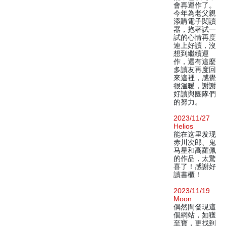
會再運作了。
今年為老父親
添購電子閱讀
器，抱著試一
試的心情再度
連上好讀，沒
想到繼續運
作，還有這麼
多讀友再度回
來這裡，感覺
很溫暖，謝謝
好讀與團隊們
的努力。
2023/11/27
Helios
能在这里发现
赤川次郎、鬼
马星和高羅佩
的作品，太驚
喜了！感謝好
讀書櫃！
2023/11/19
Moon
偶然間發現這
個網站，如獲
至寶，更找到