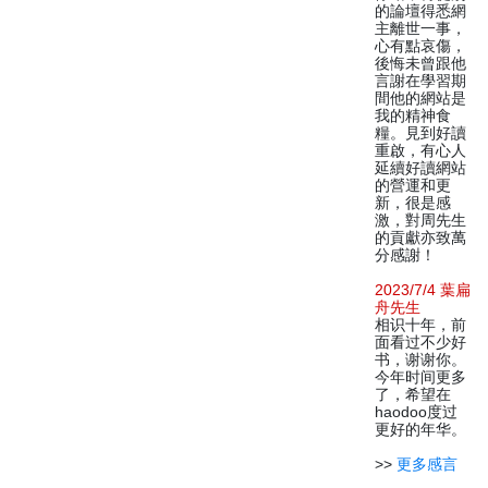
的論壇得悉網
主離世一事，
心有點哀傷，
後悔未曾跟他
言謝在學習期
間他的網站是
我的精神食
糧。見到好讀
重啟，有心人
延續好讀網站
的營運和更
新，很是感
激，對周先生
的貢獻亦致萬
分感謝！
2023/7/4 葉扁
舟先生
相识十年，前
面看过不少好
书，谢谢你。
今年时间更多
了，希望在
haodoo度过
更好的年华。
>>
更多感言