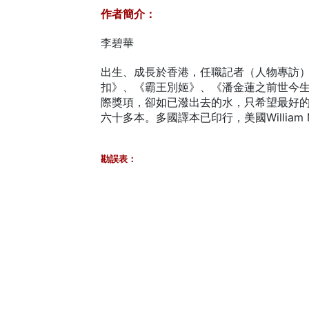
作者簡介：
李碧華
出生、成長於香港，任職記者（人物專訪
扣》、《霸王別姬》、《潘金蓮之前世今
際獎項，卻如已潑出去的水，只希望最好
六十多本。多國譯本已印行，美國Willia
勘誤表：