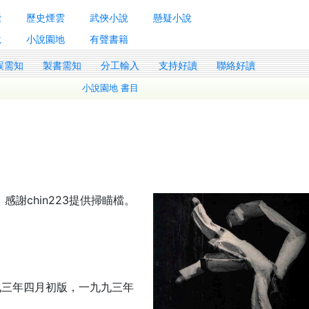
囊
歷史煙雲
武俠小說
懸疑小說
說
小說園地
有聲書籍
誤需知
製書需知
分工輸入
支持好讀
聯絡好讀
小說園地 書目
感謝chin223提供掃瞄檔。
九三年四月初版，一九九三年