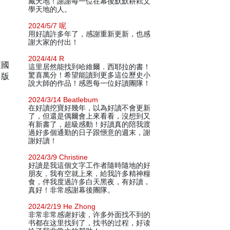
藏天地！謝謝每一位在幕後默默耕耘文
學天地的人。
2024/5/7 呢
用好讀許多年了，感謝重新更新，也感
謝大家的付出！
2024/4/4 R
獲國
這里居然能找到哈維爾．西耶拉的書！
出版
驚喜萬分！希望能讀到更多這位歷史小
說大師的作品！感恩每一位好讀團隊！
2024/3/14 Beatlebum
在好讀挖寶好幾年，以為好讀不會更新
了，但還是偶爾會上來看看，沒想到又
有新書了，超級感動！好讀真的陪我渡
過好多個通勤的日子跟愜意的週末，謝
謝好讀！
2024/3/9 Christine
好讀是我這個文字工作者隨時隨地的好
朋友，我有空就上來，給我許多精神糧
食，伴我度過許多白天黑夜，有好讀，
真好！非常感謝幕後團隊。
2024/2/19 He Zhong
非常非常感谢好读，许多外面找不到的
书都在这里找到了，找书的过程，好读