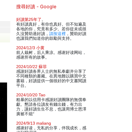
搜尋好讀 - Google
好讀第25年了
。
有好讀真好，有你也真好。但不知遍及
各地的你，究竟有多少。若你從未或很
久沒贊助過好讀，
請按這裡
，贊助好讀
也讓我們知道你的鼓勵與支持。
2024/12/3 小黄
前人栽树，后人乘凉。感谢好读网站，
感谢所有的故事。
2024/10/22 蘇菲
感謝好讀各界人士的無私奉獻并分享了
不同種類的書藏。在異地難以購買中文
書籍，好讀提供一個很好的中文書閱讀
平台。
2024/10/20 Tao
粗暴的以信用卡感謝好讀團隊的無償奉
獻。懇請各位讀友有錢出錢，有力出
力，讓好讀生生不息，也讓周博士恩澤
廣被不熄°
2024/9/13 maliang
感谢好读，无私的分享，伴我成长，感