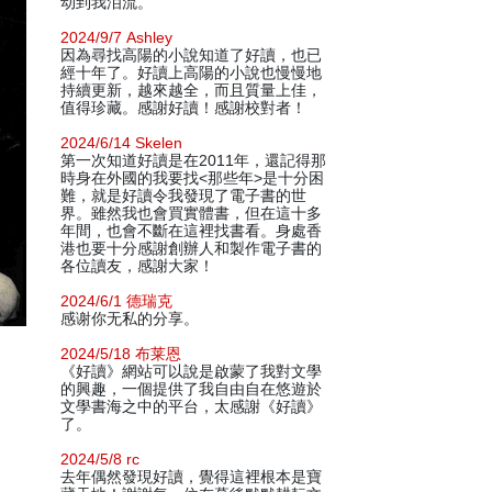
动到我泪流。
2024/9/7 Ashley
因為尋找高陽的小說知道了好讀，也已
經十年了。好讀上高陽的小說也慢慢地
持續更新，越來越全，而且質量上佳，
值得珍藏。感謝好讀！感謝校對者！
2024/6/14 Skelen
第一次知道好讀是在2011年，還記得那
時身在外國的我要找<那些年>是十分困
難，就是好讀令我發現了電子書的世
界。雖然我也會買實體書，但在這十多
年間，也會不斷在這裡找書看。身處香
港也要十分感謝創辦人和製作電子書的
各位讀友，感謝大家！
2024/6/1 德瑞克
感谢你无私的分享。
2024/5/18 布莱恩
《好讀》網站可以說是啟蒙了我對文學
的興趣，一個提供了我自由自在悠遊於
文學書海之中的平台，太感謝《好讀》
了。
2024/5/8 rc
去年偶然發現好讀，覺得這裡根本是寶