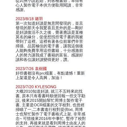
從武俠小說起始，到各種書類，幸得有
心人製作電子本供方便取用閱讀，非常
感謝。
2023/8/18 璐羽
第一次知道好讀是無意間發現的，並且
發現的那天令我驚喜且意外的是—剛好
是好讀復活不久之後，覺著應該是某種
莫名的緣分，促使想找些電子書的我被
帶到了這裡。這裡有著各位前輩們辛苦
掃描、品質極佳的電子書，讓我這個後
人能夠免費享用這些書籍，十分感激前
人的努力讓我成了書籍的富翁。感謝好
讀和各位讓好讀變得更好，讚。
2023/7/26 袁樹國
好些書都沒有prc檔案，有點遺憾！重新
上架還是令人高興，加油！
2023/7/20 KYLESONG
大概2010知道好讀, 就三不五時來此找
書, 原本只有看書時順便回報一些文字勘
誤, 後來2015開始幫忙周博士製作電子
書, 主要是OCR檔案的文字校對, 也曾經
掃瞄了一,二本書進行校對提供txt, 周博
士也幫忙製作了電子書格式上架, 非常感
念~ 可惜後來2016年中事忙, 暫停了校對
的支持, 再後來就是看到周博士由友人的