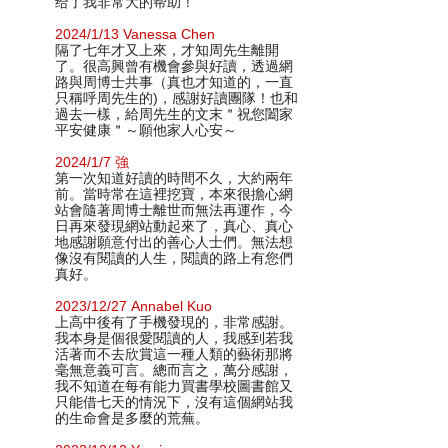
给了我非常大的帮助！
2024/1/13 Vanessa Chen
隔了七年才又上來，才知周先生離開
了。很高興曾有機會參與好讀，透過網
路與周博士共事（真也才知道的，一直
只稱呼周先生的)，感謝好讀團隊！也和
過去一樣，給周先生的文末＂祝您闔家
平安健康＂～願他家人心安～
2024/1/7 強
第一次知道好讀的時間不久，大約兩年
前。當時常在這裡挖寶，本來很擔心網
站會隨著周博士離世而無法再運作，今
日再來發現網站動起來了，真心、真心
地感謝願意付出的善心人士們。無法想
像沒有閱讀的人生，閱讀的路上有您們
真好。
2023/12/27 Annabel Kuo
上高中後有了手機發現的，非常感謝。
我本身是個很愛閱讀的人，我感到若我
活著而不去欣賞這一種人類的藝術那將
毫無意義可言。總而言之，萬分感謝，
我不知道在每有能力買書學校圖書館又
只能借七天的情況下，沒有這個網站我
的生命會是多麼的荒蕪。