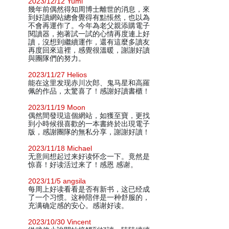
2023/12/12 Yumi
幾年前偶然得知周博士離世的消息，來
到好讀網站總會覺得有點悵然，也以為
不會再運作了。今年為老父親添購電子
閱讀器，抱著試一試的心情再度連上好
讀，沒想到繼續運作，還有這麼多讀友
再度回來這裡，感覺很溫暖，謝謝好讀
與團隊們的努力。
2023/11/27 Helios
能在这里发现赤川次郎、鬼马星和高羅
佩的作品，太驚喜了！感謝好讀書櫃！
2023/11/19 Moon
偶然間發現這個網站，如獲至寶，更找
到小時候很喜歡的一本書終於出現電子
版，感謝團隊的無私分享，謝謝好讀！
2023/11/18 Michael
无意间想起过来好读怀念一下。竟然是
惊喜！好读活过来了！感恩 感谢。
2023/11/5 angsila
每周上好读看看是否有新书，这已经成
了一个习惯。这种陪伴是一种舒服的，
充满确定感的安心。感谢好读。
2023/10/30 Vincent