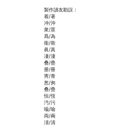
製作讀友勘誤：
着/著
冲/沖
衆/眾
爲/為
衞/衛
眞/真
凄/淒
叠/疊
册/冊
靑/青
怱/匆
叠/疊
恒/恆
汚/污
喩/喻
両/兩
淸/清