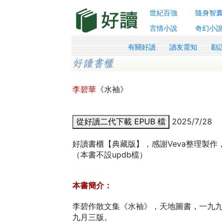
世紀百強
隨身智
言情小說
奇幻小
有關好讀
讀友需知
勘
李碧華
《水袖》
從好讀二代下載 EPUB 檔
2025/7/28
好讀書櫃【典藏版】，感謝Veva整理製作，
（本書不設updb檔）
本書簡介：
李碧作散文集《水袖》，天地圖書，一九
九月三版。