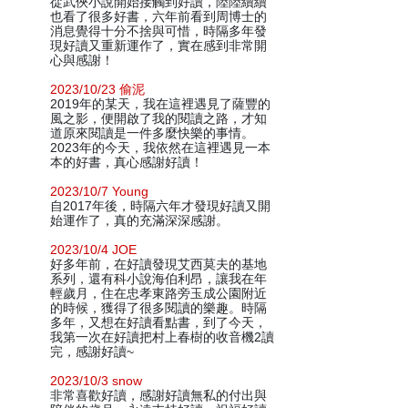
從武俠小說開始接觸到好讀，陸陸續續
也看了很多好書，六年前看到周博士的
消息覺得十分不捨與可惜，時隔多年發
現好讀又重新運作了，實在感到非常開
心與感謝！
2023/10/23 偷泥
2019年的某天，我在這裡遇見了薩豐的
風之影，便開啟了我的閱讀之路，才知
道原來閱讀是一件多麼快樂的事情。
2023年的今天，我依然在這裡遇見一本
本的好書，真心感謝好讀！
2023/10/7 Young
自2017年後，時隔六年才發現好讀又開
始運作了，真的充滿深深感謝。
2023/10/4 JOE
好多年前，在好讀發現艾西莫夫的基地
系列，還有科小說海伯利昂，讓我在年
輕歲月，住在忠孝東路旁玉成公園附近
的時候，獲得了很多閱讀的樂趣。時隔
多年，又想在好讀看點書，到了今天，
我第一次在好讀把村上春樹的收音機2讀
完，感謝好讀~
2023/10/3 snow
非常喜歡好讀，感謝好讀無私的付出與