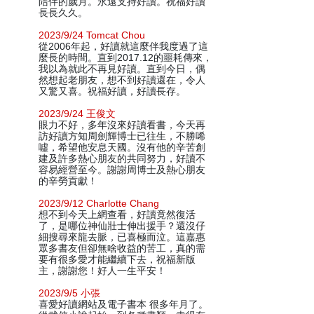
陪伴的歲月。永遠支持好讀。祝福好讀
長長久久。
2023/9/24 Tomcat Chou
從2006年起，好讀就這麼伴我度過了這
麼長的時間。直到2017.12的噩耗傳來，
我以為就此不再見好讀。直到今日，偶
然想起老朋友，想不到好讀還在，令人
又驚又喜。祝福好讀，好讀長存。
2023/9/24 王俊文
眼力不好，多年沒來好讀看書，今天再
訪好讀方知周劍輝博士已往生，不勝唏
噓，希望他安息天國。沒有他的辛苦創
建及許多熱心朋友的共同努力，好讀不
容易經營至今。謝謝周博士及熱心朋友
的辛勞貢獻！
2023/9/12 Charlotte Chang
想不到今天上網查看，好讀竟然復活
了，是哪位神仙壯士伸出援手？還沒仔
細搜尋來龍去脈，已喜極而泣。這嘉惠
眾多書友但卻無啥收益的苦工，真的需
要有很多愛才能繼續下去，祝福新版
主，謝謝您！好人一生平安！
2023/9/5 小張
喜愛好讀網站及電子書本 很多年月了。