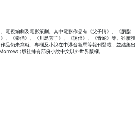
）、電視編劇及電影策劃。其中電影作品有《父子情》、《胭脂
生》、《秦俑》、《川島芳子》、《誘僧》、《青蛇》等。雖屢
的作品仍未寫就。專欄及小說在中港台新馬等報刊登載，並結集
m Morrow出版社擁有部份小說中文以外世界版權。