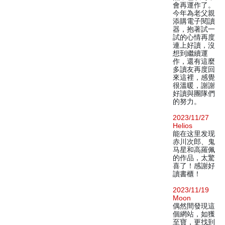
會再運作了。
今年為老父親
添購電子閱讀
器，抱著試一
試的心情再度
連上好讀，沒
想到繼續運
作，還有這麼
多讀友再度回
來這裡，感覺
很溫暖，謝謝
好讀與團隊們
的努力。
2023/11/27
Helios
能在这里发现
赤川次郎、鬼
马星和高羅佩
的作品，太驚
喜了！感謝好
讀書櫃！
2023/11/19
Moon
偶然間發現這
個網站，如獲
至寶，更找到