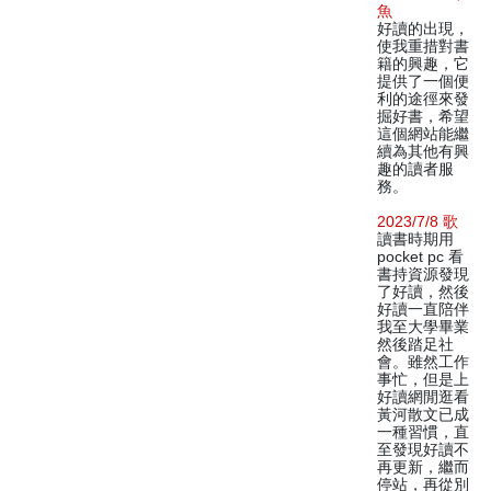
魚
好讀的出現，
使我重措對書
籍的興趣，它
提供了一個便
利的途徑來發
掘好書，希望
這個網站能繼
續為其他有興
趣的讀者服
務。
2023/7/8 歌
讀書時期用
pocket pc 看
書持資源發現
了好讀，然後
好讀一直陪伴
我至大學畢業
然後踏足社
會。雖然工作
事忙，但是上
好讀網閒逛看
黃河散文已成
一種習慣，直
至發現好讀不
再更新，繼而
停站，再從別