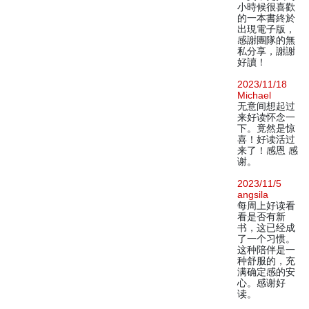
小時候很喜歡
的一本書終於
出現電子版，
感謝團隊的無
私分享，謝謝
好讀！
2023/11/18
Michael
无意间想起过
来好读怀念一
下。竟然是惊
喜！好读活过
来了！感恩 感
谢。
2023/11/5
angsila
每周上好读看
看是否有新
书，这已经成
了一个习惯。
这种陪伴是一
种舒服的，充
满确定感的安
心。感谢好
读。