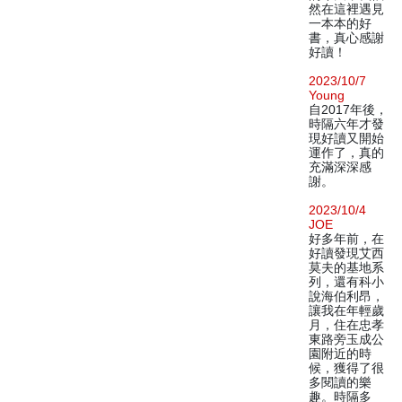
然在這裡遇見
一本本的好
書，真心感謝
好讀！
2023/10/7
Young
自2017年後，
時隔六年才發
現好讀又開始
運作了，真的
充滿深深感
謝。
2023/10/4
JOE
好多年前，在
好讀發現艾西
莫夫的基地系
列，還有科小
說海伯利昂，
讓我在年輕歲
月，住在忠孝
東路旁玉成公
園附近的時
候，獲得了很
多閱讀的樂
趣。時隔多