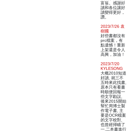
富翁。感謝好
讀和各位讓好
讀變得更好，
讚。
2023/7/26 袁
樹國
好些書都沒有
prc檔案，有
點遺憾！重新
上架還是令人
高興，加油！
2023/7/20
KYLESONG
大概2010知道
好讀, 就三不
五時來此找書,
原本只有看書
時順便回報一
些文字勘誤,
後來2015開始
幫忙周博士製
作電子書, 主
要是OCR檔案
的文字校對,
也曾經掃瞄了
一,二本書進行