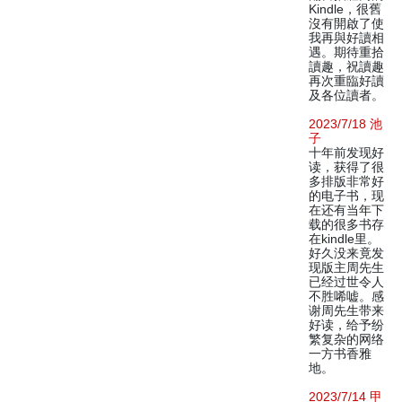
Kindle，很舊
沒有開啟了使
我再與好讀相
遇。期待重拾
讀趣，祝讀趣
再次重臨好讀
及各位讀者。
2023/7/18 池
子
十年前发现好
读，获得了很
多排版非常好
的电子书，现
在还有当年下
载的很多书存
在kindle里。
好久没来竟发
现版主周先生
已经过世令人
不胜唏嘘。感
谢周先生带来
好读，给予纷
繁复杂的网络
一方书香雅
地。
2023/7/14 甲