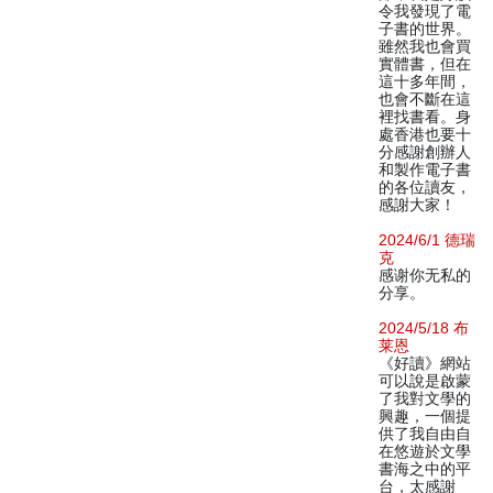
令我發現了電
子書的世界。
雖然我也會買
實體書，但在
這十多年間，
也會不斷在這
裡找書看。身
處香港也要十
分感謝創辦人
和製作電子書
的各位讀友，
感謝大家！
2024/6/1 德瑞
克
感谢你无私的
分享。
2024/5/18 布
莱恩
《好讀》網站
可以說是啟蒙
了我對文學的
興趣，一個提
供了我自由自
在悠遊於文學
書海之中的平
台，太感謝