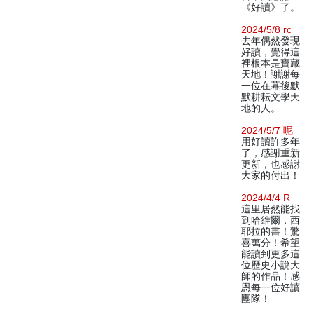
《好讀》了。
2024/5/8 rc
去年偶然發現
好讀，覺得這
裡根本是寶藏
天地！謝謝每
一位在幕後默
默耕耘文學天
地的人。
2024/5/7 呢
用好讀許多年
了，感謝重新
更新，也感謝
大家的付出！
2024/4/4 R
這里居然能找
到哈維爾．西
耶拉的書！驚
喜萬分！希望
能讀到更多這
位歷史小說大
師的作品！感
恩每一位好讀
團隊！