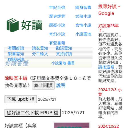
搜尋好讀 -
世紀百強
隨身智囊
Google
歷史煙雲
武俠小說
懸疑小說
言情小說
好讀第25年
了
。
奇幻小說
小說園地
有好讀真好，
有你也真好。
有聲書籍
但不知遍及各
有關好讀
讀友需知
勘誤需知
地的你，究竟
有多少。若你
製書需知
分工輸入
支持好讀
從未或很久沒
聯絡好讀
贊助過好讀，
小說園地 書目
請按這裡
，贊
助好讀也讓我
們知道你的鼓
陳映真主編
《諾貝爾文學獎全集１８：布登
勵與支持。
勃魯克家族》
說明
2024/12/3 小
黄
前人栽树，后
2025/7/21
人乘凉。感谢
好读网站，感
從好讀二代下載 EPUB 檔
2025/7/21
谢所有的故
事。
好讀書櫃【典藏
2024/10/22