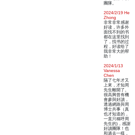
團隊。
2024/2/19 He
Zhong
非常非常感谢
好读，许多外
面找不到的书
都在这里找到
了，找书的过
程，好读给了
我非常大的帮
助！
2024/1/13
Vanessa
Chen
隔了七年才又
上來，才知周
先生離開了。
很高興曾有機
會參與好讀，
透過網路與周
博士共事（真
也才知道的，
一直只稱呼周
先生的)，感謝
好讀團隊！也
和過去一樣，