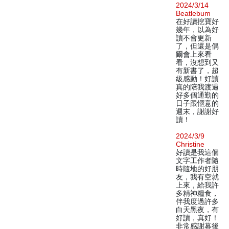
2024/3/14
Beatlebum
在好讀挖寶好
幾年，以為好
讀不會更新
了，但還是偶
爾會上來看
看，沒想到又
有新書了，超
級感動！好讀
真的陪我渡過
好多個通勤的
日子跟愜意的
週末，謝謝好
讀！
2024/3/9
Christine
好讀是我這個
文字工作者隨
時隨地的好朋
友，我有空就
上來，給我許
多精神糧食，
伴我度過許多
白天黑夜，有
好讀，真好！
非常感謝幕後