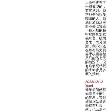
上高中後有了
手機發現的，
非常感謝。我
本身是個很愛
閱讀的人，我
感到若我活著
而不去欣賞這
一種人類的藝
術那將毫無意
義可言。總而
言之，萬分感
謝，我不知道
在每有能力買
書學校圖書館
又只能借七天
的情況下，沒
有這個網站我
的生命會是多
麼的荒蕪。
2023/12/12
Yumi
幾年前偶然得
知周博士離世
的消息，來到
好讀網站總會
覺得有點悵
然，也以為不