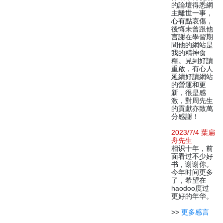
的論壇得悉網
主離世一事，
心有點哀傷，
後悔未曾跟他
言謝在學習期
間他的網站是
我的精神食
糧。見到好讀
重啟，有心人
延續好讀網站
的營運和更
新，很是感
激，對周先生
的貢獻亦致萬
分感謝！
2023/7/4 葉扁
舟先生
相识十年，前
面看过不少好
书，谢谢你。
今年时间更多
了，希望在
haodoo度过
更好的年华。
>>
更多感言