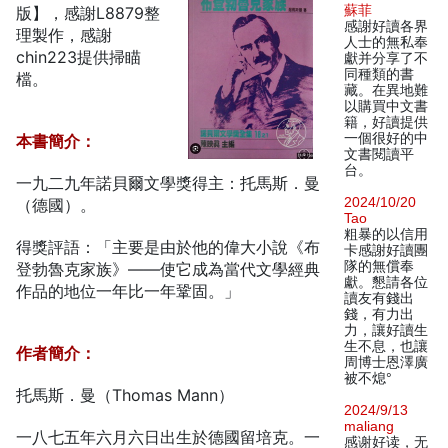
蘇菲
版】，感謝L8879整
感謝好讀各界
理製作，感謝
人士的無私奉
chin223提供掃瞄
獻并分享了不
同種類的書
檔。
藏。在異地難
以購買中文書
籍，好讀提供
一個很好的中
本書簡介：
文書閱讀平
台。
一九二九年諾貝爾文學獎得主：托馬斯．曼
2024/10/20
（德國）。
Tao
粗暴的以信用
得獎評語：「主要是由於他的偉大小說《布
卡感謝好讀團
隊的無償奉
登勃魯克家族》——使它成為當代文學經典
獻。懇請各位
作品的地位一年比一年鞏固。」
讀友有錢出
錢，有力出
力，讓好讀生
生不息，也讓
作者簡介：
周博士恩澤廣
被不熄°
托馬斯．曼（Thomas Mann）
2024/9/13
maliang
一八七五年六月六日出生於德國留培克。一
感谢好读，无