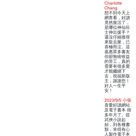
Charlotte
Chang
想不到今天上
網查看，好讀
竟然復活了，
是哪位神仙壯
士伸出援手？
還沒仔細搜尋
來龍去脈，已
喜極而泣。這
嘉惠眾多書友
但卻無啥收益
的苦工，真的
需要有很多愛
才能繼續下
去，祝福新版
主，謝謝您！
好人一生平
安！
2023/9/5 小張
喜愛好讀網站
及電子書本 很
多年月了。從
武俠小說起
始，到各種書
類，幸得有心
人製作電子本