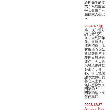
給周先生的文
末＂祝您闔家
平安健康＂～
願他家人心安
～
2024/1/7 強
第一次知道好
讀的時間不
久，大約兩年
前。當時常在
這裡挖寶，本
來很擔心網站
會隨著周博士
離世而無法再
運作，今日再
來發現網站動
起來了，真
心、真心地感
謝願意付出的
善心人士們。
無法想像沒有
閱讀的人生，
閱讀的路上有
您們真好。
2023/12/27
Annabel Kuo