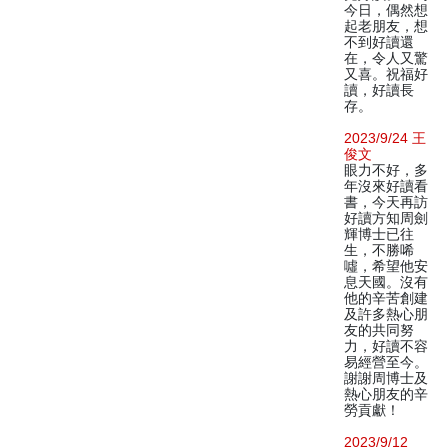
今日，偶然想
起老朋友，想
不到好讀還
在，令人又驚
又喜。祝福好
讀，好讀長
存。
2023/9/24 王
俊文
眼力不好，多
年沒來好讀看
書，今天再訪
好讀方知周劍
輝博士已往
生，不勝唏
噓，希望他安
息天國。沒有
他的辛苦創建
及許多熱心朋
友的共同努
力，好讀不容
易經營至今。
謝謝周博士及
熱心朋友的辛
勞貢獻！
2023/9/12