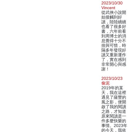
2023/10/30
Vincent
從武俠小說開
始接觸到好
讀，陸陸續續
也看了很多好
書，六年前看
到周博士的消
息覺得十分不
捨與可惜，時
隔多年發現好
讀又重新運作
了，實在感到
非常開心與感
謝！
2023/10/23
偷泥
2019年的某
天，我在這裡
遇見了薩豐的
風之影，便開
啟了我的閱讀
之路，才知道
原來閱讀是一
件多麼快樂的
事情。2023年
的今天，我依