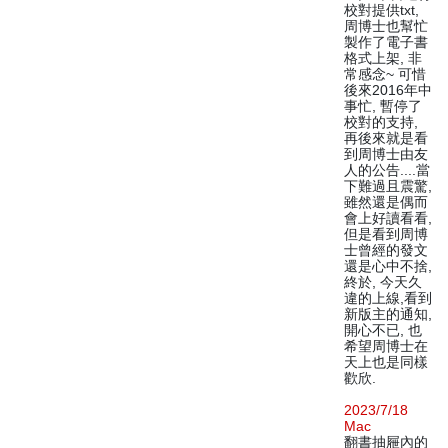
校對提供txt,
周博士也幫忙
製作了電子書
格式上架, 非
常感念~ 可惜
後來2016年中
事忙, 暫停了
校對的支持,
再後來就是看
到周博士由友
人的公告....當
下難過且震驚,
雖然還是偶而
會上好讀看看,
但是看到周博
士曾經的發文
還是心中不捨,
終於, 今天久
違的上線,看到
新版主的通知,
開心不已, 也
希望周博士在
天上也是同樣
歡欣.
2023/7/18
Mac
翻書抽屜內的