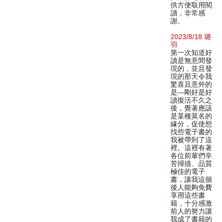
供方便取用閱
讀，非常感
謝。
2023/8/18 璐
羽
第一次知道好
讀是無意間發
現的，並且發
現的那天令我
驚喜且意外的
是—剛好是好
讀復活不久之
後，覺著應該
是某種莫名的
緣分，促使想
找些電子書的
我被帶到了這
裡。這裡有著
各位前輩們辛
苦掃描、品質
極佳的電子
書，讓我這個
後人能夠免費
享用這些書
籍，十分感激
前人的努力讓
我成了書籍的