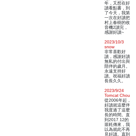
年，又想在好
讀看點書，到
了今天，我第
一次在好讀把
村上春樹的收
音機2讀完，
感謝好讀~
2023/10/3
snow
非常喜歡好
讀，感謝好讀
無私的付出與
陪伴的歲月。
永遠支持好
讀。祝福好讀
長長久久。
2023/9/24
Tomcat Chou
從2006年起，
好讀就這麼伴
我度過了這麼
長的時間。直
到2017.12的
噩耗傳來，我
以為就此不再
見好讀。直到