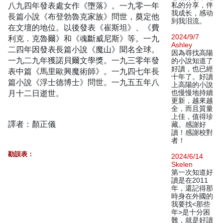
八九四年發表處女作《墮落》。一九零一年
私的分享，伴
我成长，感动
長篇小說《布登勃魯克家族》問世，奠定他
到我泪流。
在文壇的地位。以後發表《崔斯坦》、《費
2024/9/7
利克．克魯爾》和《魂斷威尼斯》等。一九
Ashley
二四年因發表長篇小說《魔山》聞名全球。
因為尋找高陽
一九二九年獲諾貝爾文學獎。一九三零年發
的小說知道了
好讀，也已經
表中篇《馬里歐興魔術師》。一九四七年長
十年了。好讀
篇小說《浮士德博士》問世。一九五五年八
上高陽的小說
月十二日逝世。
也慢慢地持續
更新，越來越
全，而且質量
上佳，值得珍
譯者：顏正儀
藏。感謝好
讀！感謝校對
者！
勘誤表：
2024/6/14
Skelen
第一次知道好
讀是在2011
年，還記得那
時身在外國的
我要找<那些
年>是十分困
難，就是好讀