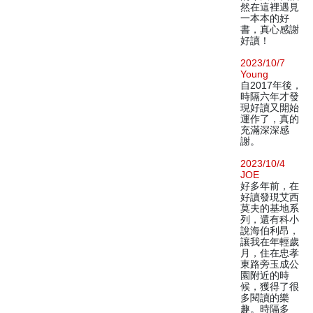
然在這裡遇見
一本本的好
書，真心感謝
好讀！
2023/10/7
Young
自2017年後，
時隔六年才發
現好讀又開始
運作了，真的
充滿深深感
謝。
2023/10/4
JOE
好多年前，在
好讀發現艾西
莫夫的基地系
列，還有科小
說海伯利昂，
讓我在年輕歲
月，住在忠孝
東路旁玉成公
園附近的時
候，獲得了很
多閱讀的樂
趣。時隔多