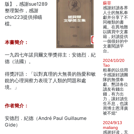
蘇菲
版】，感謝sue1289
感謝好讀各界
整理製作，感謝
人士的無私奉
chin223提供掃瞄
獻并分享了不
同種類的書
檔。
藏。在異地難
以購買中文書
籍，好讀提供
一個很好的中
本書簡介：
文書閱讀平
台。
一九四七年諾貝爾文學獎得主：安德烈．紀
2024/10/20
德（法國）。
Tao
粗暴的以信用
得獎評語：「以對真理的大無畏的熱愛和敏
卡感謝好讀團
隊的無償奉
銳的心理洞察力表現了人類的問題和處
獻。懇請各位
境。」
讀友有錢出
錢，有力出
力，讓好讀生
生不息，也讓
作者簡介：
周博士恩澤廣
被不熄°
安德烈．紀德（André Paul Guillaume
2024/9/13
Gide）
maliang
感谢好读，无