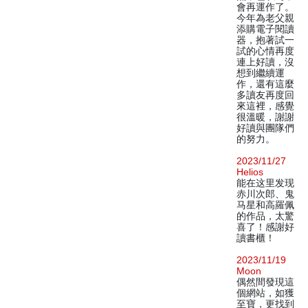
會再運作了。
今年為老父親
添購電子閱讀
器，抱著試一
試的心情再度
連上好讀，沒
想到繼續運
作，還有這麼
多讀友再度回
來這裡，感覺
很溫暖，謝謝
好讀與團隊們
的努力。
2023/11/27
Helios
能在这里发现
赤川次郎、鬼
马星和高羅佩
的作品，太驚
喜了！感謝好
讀書櫃！
2023/11/19
Moon
偶然間發現這
個網站，如獲
至寶，更找到