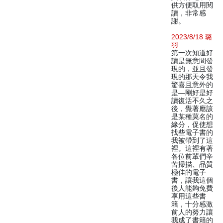
供方便取用閱
讀，非常感
謝。
2023/8/18 璐
羽
第一次知道好
讀是無意間發
現的，並且發
現的那天令我
驚喜且意外的
是—剛好是好
讀復活不久之
後，覺著應該
是某種莫名的
緣分，促使想
找些電子書的
我被帶到了這
裡。這裡有著
各位前輩們辛
苦掃描、品質
極佳的電子
書，讓我這個
後人能夠免費
享用這些書
籍，十分感激
前人的努力讓
我成了書籍的