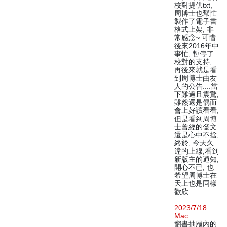
校對提供txt,
周博士也幫忙
製作了電子書
格式上架, 非
常感念~ 可惜
後來2016年中
事忙, 暫停了
校對的支持,
再後來就是看
到周博士由友
人的公告....當
下難過且震驚,
雖然還是偶而
會上好讀看看,
但是看到周博
士曾經的發文
還是心中不捨,
終於, 今天久
違的上線,看到
新版主的通知,
開心不已, 也
希望周博士在
天上也是同樣
歡欣.
2023/7/18
Mac
翻書抽屜內的