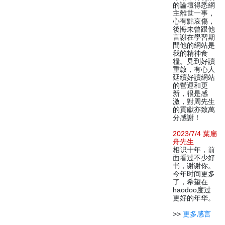
的論壇得悉網
主離世一事，
心有點哀傷，
後悔未曾跟他
言謝在學習期
間他的網站是
我的精神食
糧。見到好讀
重啟，有心人
延續好讀網站
的營運和更
新，很是感
激，對周先生
的貢獻亦致萬
分感謝！
2023/7/4 葉扁
舟先生
相识十年，前
面看过不少好
书，谢谢你。
今年时间更多
了，希望在
haodoo度过
更好的年华。
>>
更多感言