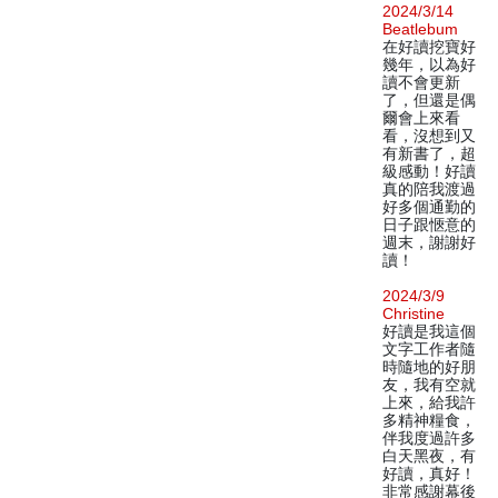
2024/3/14
Beatlebum
在好讀挖寶好
幾年，以為好
讀不會更新
了，但還是偶
爾會上來看
看，沒想到又
有新書了，超
級感動！好讀
真的陪我渡過
好多個通勤的
日子跟愜意的
週末，謝謝好
讀！
2024/3/9
Christine
好讀是我這個
文字工作者隨
時隨地的好朋
友，我有空就
上來，給我許
多精神糧食，
伴我度過許多
白天黑夜，有
好讀，真好！
非常感謝幕後