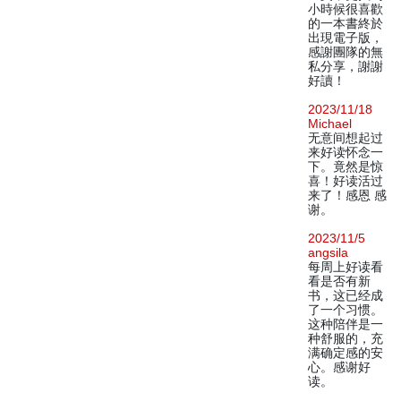
小時候很喜歡
的一本書終於
出現電子版，
感謝團隊的無
私分享，謝謝
好讀！
2023/11/18
Michael
无意间想起过
来好读怀念一
下。竟然是惊
喜！好读活过
来了！感恩 感
谢。
2023/11/5
angsila
每周上好读看
看是否有新
书，这已经成
了一个习惯。
这种陪伴是一
种舒服的，充
满确定感的安
心。感谢好
读。