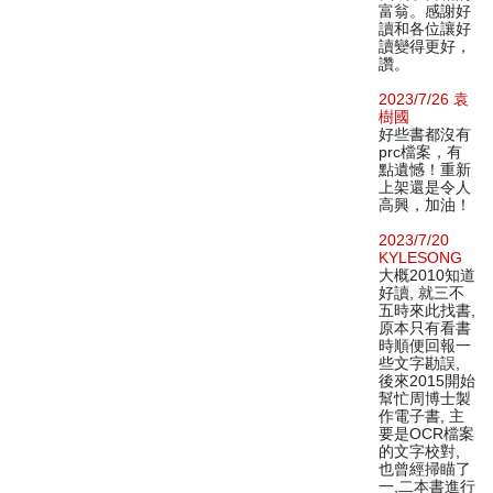
富翁。感謝好
讀和各位讓好
讀變得更好，
讚。
2023/7/26 袁
樹國
好些書都沒有
prc檔案，有
點遺憾！重新
上架還是令人
高興，加油！
2023/7/20
KYLESONG
大概2010知道
好讀, 就三不
五時來此找書,
原本只有看書
時順便回報一
些文字勘誤,
後來2015開始
幫忙周博士製
作電子書, 主
要是OCR檔案
的文字校對,
也曾經掃瞄了
一,二本書進行