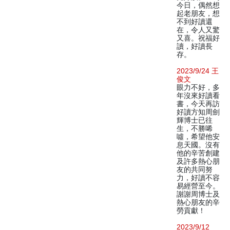
今日，偶然想
起老朋友，想
不到好讀還
在，令人又驚
又喜。祝福好
讀，好讀長
存。
2023/9/24 王
俊文
眼力不好，多
年沒來好讀看
書，今天再訪
好讀方知周劍
輝博士已往
生，不勝唏
噓，希望他安
息天國。沒有
他的辛苦創建
及許多熱心朋
友的共同努
力，好讀不容
易經營至今。
謝謝周博士及
熱心朋友的辛
勞貢獻！
2023/9/12