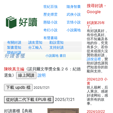
搜尋好讀 -
世紀百強
隨身智囊
Google
歷史煙雲
武俠小說
懸疑小說
言情小說
好讀第25年
了
。
奇幻小說
小說園地
有好讀真好，
有你也真好。
有聲書籍
但不知遍及各
有關好讀
讀友需知
勘誤需知
地的你，究竟
有多少。若你
製書需知
分工輸入
支持好讀
從未或很久沒
聯絡好讀
贊助過好讀，
小說園地 書目
請按這裡
，贊
助好讀也讓我
們知道你的鼓
陳映真主編
《諾貝爾文學獎全集２６：紀德
勵與支持。
選集》
說明
2024/12/3 小
黄
前人栽树，后
2025/7/21
人乘凉。感谢
好读网站，感
從好讀二代下載 EPUB 檔
2025/7/21
谢所有的故
事。
好讀書櫃【典藏
2024/10/22