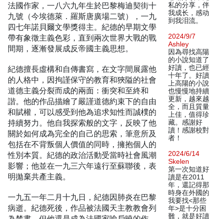
法國作家，一八六九年生於巴黎梅迪契街十
私的分享，伴
我成长，感动
九號（今埃德萊．羅斯唐廣場二號），一九
到我泪流。
四七年諾貝爾文學獎得主。紀德的早期文學
2024/9/7
帶有象徵主義色彩，直到兩次世界大戰的戰
Ashley
間期，逐漸發展成反帝國主義思想。
因為尋找高陽
的小說知道了
好讀，也已經
紀德擅長虛構和自傳書寫，在文字間展露他
十年了。好讀
的人格中，因拘謹保守的教育和狹隘的社會
上高陽的小說
道德主義分裂而成的兩面：衝突和至終和
也慢慢地持續
更新，越來越
諧。他的作品描繪了嚴謹道德約束下的自由
全，而且質量
和賦權，可以感受到他為追求知性而誠樸的
上佳，值得珍
持續努力。他自我探索般的文字，反映了他
藏。感謝好
讀！感謝校對
關於如何成為完全的自己的思索，筆意所及
者！
包括在不背叛個人價值的同時，擁抱個人的
2024/6/14
性別本質。紀德的政治活動受當時社會風潮
Skelen
影響；他並在一九三六年遠行至蘇聯後，表
第一次知道好
明拋棄共產主義。
讀是在2011
年，還記得那
時身在外國的
一九五一年二月十九日，紀德因肺炎在巴黎
我要找<那些
病逝。紀德死後，作品被法國天主教教會列
年>是十分困
難，就是好讀
為禁書，但他還是成為法國家喻戶曉的作