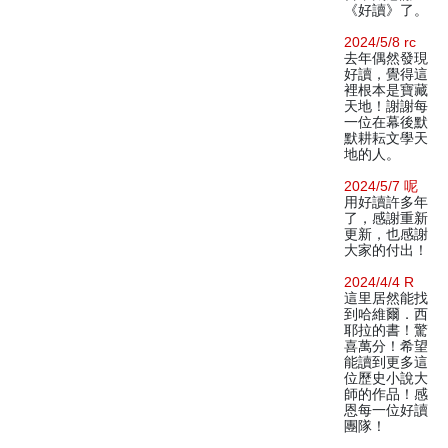
《好讀》了。
2024/5/8 rc
去年偶然發現
好讀，覺得這
裡根本是寶藏
天地！謝謝每
一位在幕後默
默耕耘文學天
地的人。
2024/5/7 呢
用好讀許多年
了，感謝重新
更新，也感謝
大家的付出！
2024/4/4 R
這里居然能找
到哈維爾．西
耶拉的書！驚
喜萬分！希望
能讀到更多這
位歷史小說大
師的作品！感
恩每一位好讀
團隊！