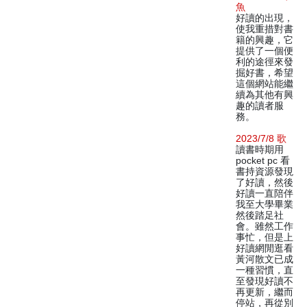
魚
好讀的出現，
使我重措對書
籍的興趣，它
提供了一個便
利的途徑來發
掘好書，希望
這個網站能繼
續為其他有興
趣的讀者服
務。
2023/7/8 歌
讀書時期用
pocket pc 看
書持資源發現
了好讀，然後
好讀一直陪伴
我至大學畢業
然後踏足社
會。雖然工作
事忙，但是上
好讀網閒逛看
黃河散文已成
一種習慣，直
至發現好讀不
再更新，繼而
停站，再從別