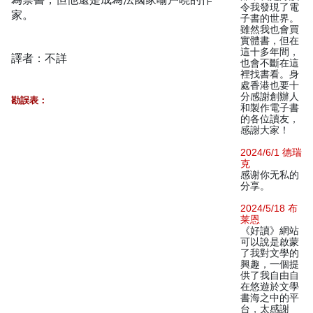
令我發現了電
家。
子書的世界。
雖然我也會買
實體書，但在
這十多年間，
譯者：不詳
也會不斷在這
裡找書看。身
處香港也要十
分感謝創辦人
勘誤表：
和製作電子書
的各位讀友，
感謝大家！
2024/6/1 德瑞
克
感谢你无私的
分享。
2024/5/18 布
莱恩
《好讀》網站
可以說是啟蒙
了我對文學的
興趣，一個提
供了我自由自
在悠遊於文學
書海之中的平
台，太感謝