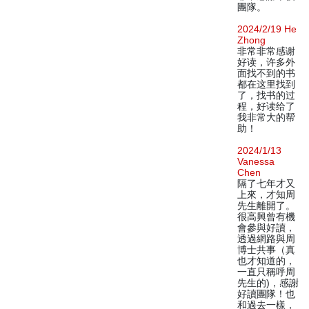
團隊。
2024/2/19 He
Zhong
非常非常感谢
好读，许多外
面找不到的书
都在这里找到
了，找书的过
程，好读给了
我非常大的帮
助！
2024/1/13
Vanessa
Chen
隔了七年才又
上來，才知周
先生離開了。
很高興曾有機
會參與好讀，
透過網路與周
博士共事（真
也才知道的，
一直只稱呼周
先生的)，感謝
好讀團隊！也
和過去一樣，