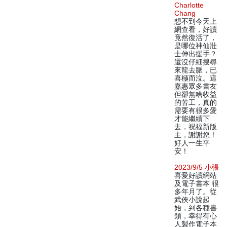
Charlotte
Chang
想不到今天上
網查看，好讀
竟然復活了，
是哪位神仙壯
士伸出援手？
還沒仔細搜尋
來龍去脈，已
喜極而泣。這
嘉惠眾多書友
但卻無啥收益
的苦工，真的
需要有很多愛
才能繼續下
去，祝福新版
主，謝謝您！
好人一生平
安！
2023/9/5 小張
喜愛好讀網站
及電子書本 很
多年月了。從
武俠小說起
始，到各種書
類，幸得有心
人製作電子本