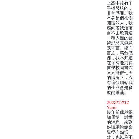
上高中後有了
手機發現的，
非常感謝。我
本身是個很愛
閱讀的人，我
感到若我活著
而不去欣賞這
一種人類的藝
術那將毫無意
義可言。總而
言之，萬分感
謝，我不知道
在每有能力買
書學校圖書館
又只能借七天
的情況下，沒
有這個網站我
的生命會是多
麼的荒蕪。
2023/12/12
Yumi
幾年前偶然得
知周博士離世
的消息，來到
好讀網站總會
覺得有點悵
然，也以為不