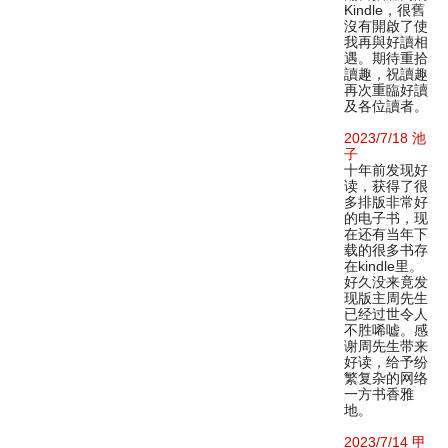
Kindle，很舊
沒有開啟了使
我再與好讀相
遇。期待重拾
讀趣，祝讀趣
再次重臨好讀
及各位讀者。
2023/7/18 池
子
十年前发现好
读，获得了很
多排版非常好
的电子书，现
在还有当年下
载的很多书存
在kindle里。
好久没来竟发
现版主周先生
已经过世令人
不胜唏嘘。感
谢周先生带来
好读，给予纷
繁复杂的网络
一方书香雅
地。
2023/7/14 甲