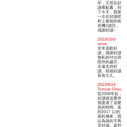
年，又想在好
讀看點書，到
了今天，我第
一次在好讀把
村上春樹的收
音機2讀完，
感謝好讀~
2023/10/3
snow
非常喜歡好
讀，感謝好讀
無私的付出與
陪伴的歲月。
永遠支持好
讀。祝福好讀
長長久久。
2023/9/24
Tomcat Chou
從2006年起，
好讀就這麼伴
我度過了這麼
長的時間。直
到2017.12的
噩耗傳來，我
以為就此不再
見好讀。直到