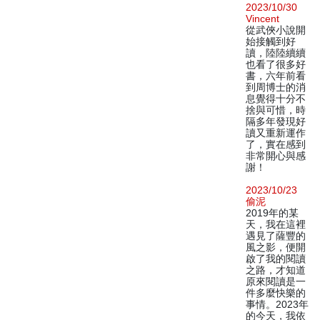
2023/10/30
Vincent
從武俠小說開
始接觸到好
讀，陸陸續續
也看了很多好
書，六年前看
到周博士的消
息覺得十分不
捨與可惜，時
隔多年發現好
讀又重新運作
了，實在感到
非常開心與感
謝！
2023/10/23
偷泥
2019年的某
天，我在這裡
遇見了薩豐的
風之影，便開
啟了我的閱讀
之路，才知道
原來閱讀是一
件多麼快樂的
事情。2023年
的今天，我依