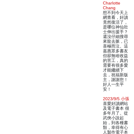
Charlotte
Chang
想不到今天上
網查看，好讀
竟然復活了，
是哪位神仙壯
士伸出援手？
還沒仔細搜尋
來龍去脈，已
喜極而泣。這
嘉惠眾多書友
但卻無啥收益
的苦工，真的
需要有很多愛
才能繼續下
去，祝福新版
主，謝謝您！
好人一生平
安！
2023/9/5 小張
喜愛好讀網站
及電子書本 很
多年月了。從
武俠小說起
始，到各種書
類，幸得有心
人製作電子本