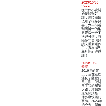
2023/10/30
Vincent
從武俠小說開
始接觸到好
讀，陸陸續續
也看了很多好
書，六年前看
到周博士的消
息覺得十分不
捨與可惜，時
隔多年發現好
讀又重新運作
了，實在感到
非常開心與感
謝！
2023/10/23
偷泥
2019年的某
天，我在這裡
遇見了薩豐的
風之影，便開
啟了我的閱讀
之路，才知道
原來閱讀是一
件多麼快樂的
事情。2023年
的今天，我依