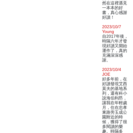
然在這裡遇見
一本本的好
書，真心感謝
好讀！
2023/10/7
Young
自2017年後，
時隔六年才發
現好讀又開始
運作了，真的
充滿深深感
謝。
2023/10/4
JOE
好多年前，在
好讀發現艾西
莫夫的基地系
列，還有科小
說海伯利昂，
讓我在年輕歲
月，住在忠孝
東路旁玉成公
園附近的時
候，獲得了很
多閱讀的樂
趣。時隔多