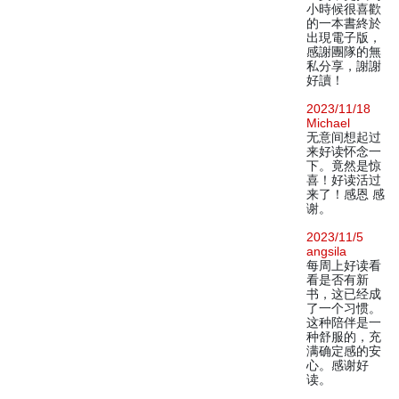
小時候很喜歡
的一本書終於
出現電子版，
感謝團隊的無
私分享，謝謝
好讀！
2023/11/18
Michael
无意间想起过
来好读怀念一
下。竟然是惊
喜！好读活过
来了！感恩 感
谢。
2023/11/5
angsila
每周上好读看
看是否有新
书，这已经成
了一个习惯。
这种陪伴是一
种舒服的，充
满确定感的安
心。感谢好
读。