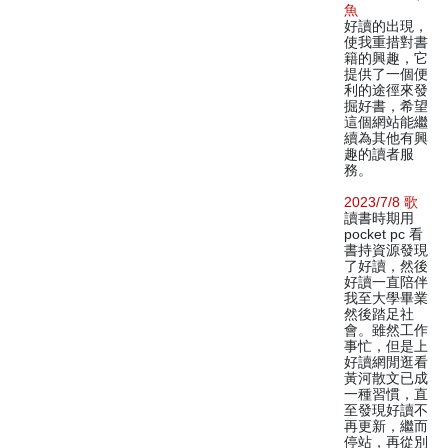
魚
好讀的出現，
使我重措對書
籍的興趣，它
提供了一個便
利的途徑來發
掘好書，希望
這個網站能繼
續為其他有興
趣的讀者服
務。
2023/7/8 歌
讀書時期用
pocket pc 看
書持資源發現
了好讀，然後
好讀一直陪伴
我至大學畢業
然後踏足社
會。雖然工作
事忙，但是上
好讀網閒逛看
黃河散文已成
一種習慣，直
至發現好讀不
再更新，繼而
停站，再從別