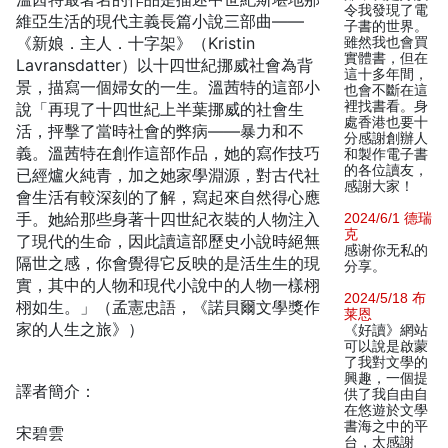
令我發現了電
維亞生活的現代主義長篇小說三部曲——
子書的世界。
《新娘．主人．十字架》（Kristin
雖然我也會買
實體書，但在
Lavransdatter）以十四世紀挪威社會為背
這十多年間，
景，描寫一個婦女的一生。溫茜特的這部小
也會不斷在這
裡找書看。身
說「再現了十四世紀上半葉挪威的社會生
處香港也要十
活，抨擊了當時社會的弊病——暴力和不
分感謝創辦人
義。溫茜特在創作這部作品，她的寫作技巧
和製作電子書
的各位讀友，
已經爐火純青，加之她家學淵源，對古代社
感謝大家！
會生活有較深刻的了解，寫起來自然得心應
手。她給那些身著十四世紀衣裝的人物注入
2024/6/1 德瑞
克
了現代的生命，因此讀這部歷史小說時絕無
感谢你无私的
隔世之感，你會覺得它反映的是活生生的現
分享。
實，其中的人物和現代小說中的人物一樣栩
2024/5/18 布
栩如生。」（孟憲忠語，《諾貝爾文學獎作
莱恩
家的人生之旅》）
《好讀》網站
可以說是啟蒙
了我對文學的
興趣，一個提
譯者簡介：
供了我自由自
在悠遊於文學
書海之中的平
宋碧雲
台，太感謝