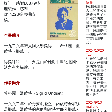
蘇菲
版】，感謝L8879整
感謝好讀各界
理製作，感謝
人士的無私奉
chin223提供掃瞄
獻并分享了不
同種類的書
檔。
藏。在異地難
以購買中文書
籍，好讀提供
一個很好的中
本書簡介：
文書閱讀平
台。
一九二八年諾貝爾文學獎得主：希格麗．溫
2024/10/20
茜特（挪威）。
Tao
粗暴的以信用
得獎評語：「主要是由於她對中世紀北國生
卡感謝好讀團
隊的無償奉
活之有力描繪。」
獻。懇請各位
讀友有錢出
錢，有力出
作者簡介：
力，讓好讀生
生不息，也讓
周博士恩澤廣
希格麗．溫茜特（Sigrid Undset）
被不熄°
2024/9/13
一八八二年生於丹麥凱隆堡，兩歲時全家移
maliang
居挪威。溫茜特的家庭和當時大部分挪威人
感谢好读，无