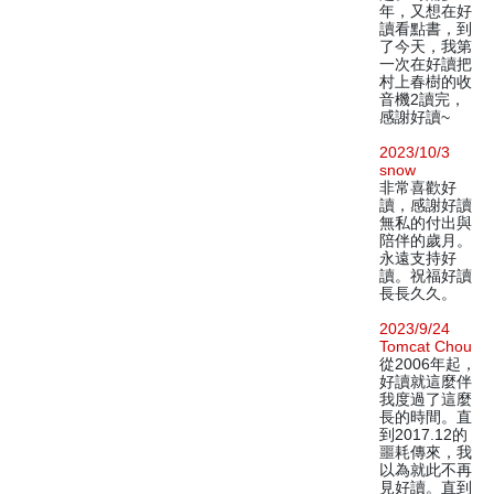
年，又想在好
讀看點書，到
了今天，我第
一次在好讀把
村上春樹的收
音機2讀完，
感謝好讀~
2023/10/3
snow
非常喜歡好
讀，感謝好讀
無私的付出與
陪伴的歲月。
永遠支持好
讀。祝福好讀
長長久久。
2023/9/24
Tomcat Chou
從2006年起，
好讀就這麼伴
我度過了這麼
長的時間。直
到2017.12的
噩耗傳來，我
以為就此不再
見好讀。直到