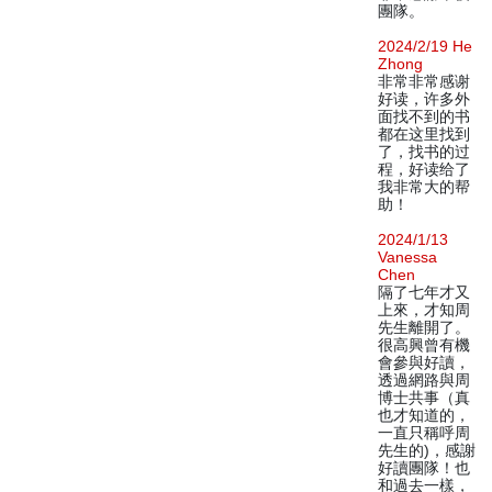
團隊。
2024/2/19 He
Zhong
非常非常感谢
好读，许多外
面找不到的书
都在这里找到
了，找书的过
程，好读给了
我非常大的帮
助！
2024/1/13
Vanessa
Chen
隔了七年才又
上來，才知周
先生離開了。
很高興曾有機
會參與好讀，
透過網路與周
博士共事（真
也才知道的，
一直只稱呼周
先生的)，感謝
好讀團隊！也
和過去一樣，