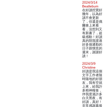
2024/3/14
Beatlebum
在好讀挖寶好
幾年，以為好
讀不會更新
了，但還是偶
爾會上來看
看，沒想到又
有新書了，超
級感動！好讀
真的陪我渡過
好多個通勤的
日子跟愜意的
週末，謝謝好
讀！
2024/3/9
Christine
好讀是我這個
文字工作者隨
時隨地的好朋
友，我有空就
上來，給我許
多精神糧食，
伴我度過許多
白天黑夜，有
好讀，真好！
非常感謝幕後