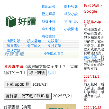
搜尋好讀 -
世紀百強
隨身智囊
Google
歷史煙雲
武俠小說
懸疑小說
言情小說
好讀第25年
了
。
奇幻小說
小說園地
有好讀真好，
有你也真好。
有聲書籍
但不知遍及各
有關好讀
讀友需知
勘誤需知
地的你，究竟
有多少。若你
製書需知
分工輸入
支持好讀
從未或很久沒
聯絡好讀
贊助過好讀，
小說園地 書目
請按這裡
，贊
助好讀也讓我
們知道你的鼓
陳映真主編
《諾貝爾文學獎全集１７：克麗
勵與支持。
絲汀的一生》
說明
2024/12/3 小
黄
前人栽树，后
2025/7/21
人乘凉。感谢
好读网站，感
從好讀二代下載 EPUB 檔
2025/7/21
谢所有的故
事。
好讀書櫃【典藏
2024/10/22