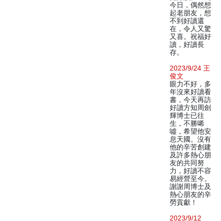
今日，偶然想
起老朋友，想
不到好讀還
在，令人又驚
又喜。祝福好
讀，好讀長
存。
2023/9/24 王
俊文
眼力不好，多
年沒來好讀看
書，今天再訪
好讀方知周劍
輝博士已往
生，不勝唏
噓，希望他安
息天國。沒有
他的辛苦創建
及許多熱心朋
友的共同努
力，好讀不容
易經營至今。
謝謝周博士及
熱心朋友的辛
勞貢獻！
2023/9/12