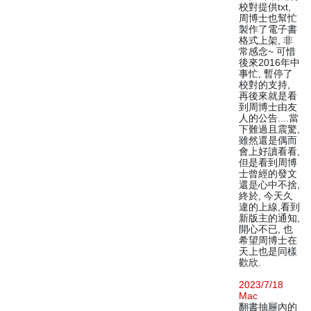
校對提供txt,
周博士也幫忙
製作了電子書
格式上架, 非
常感念~ 可惜
後來2016年中
事忙, 暫停了
校對的支持,
再後來就是看
到周博士由友
人的公告....當
下難過且震驚,
雖然還是偶而
會上好讀看看,
但是看到周博
士曾經的發文
還是心中不捨,
終於, 今天久
違的上線,看到
新版主的通知,
開心不已, 也
希望周博士在
天上也是同樣
歡欣.
2023/7/18
Mac
翻書抽屜內的