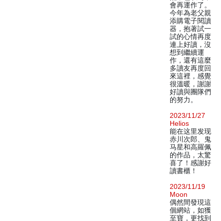
會再運作了。
今年為老父親
添購電子閱讀
器，抱著試一
試的心情再度
連上好讀，沒
想到繼續運
作，還有這麼
多讀友再度回
來這裡，感覺
很溫暖，謝謝
好讀與團隊們
的努力。
2023/11/27
Helios
能在这里发现
赤川次郎、鬼
马星和高羅佩
的作品，太驚
喜了！感謝好
讀書櫃！
2023/11/19
Moon
偶然間發現這
個網站，如獲
至寶，更找到