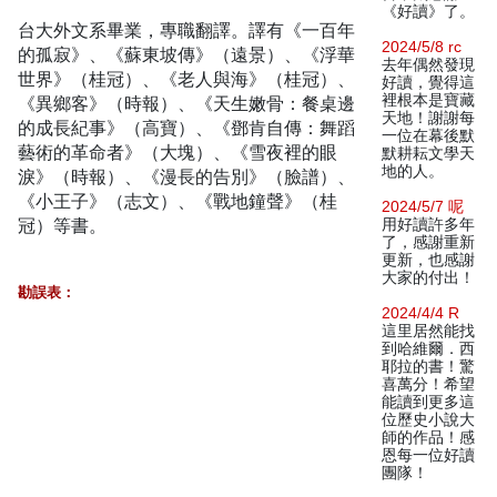
《好讀》了。
台大外文系畢業，專職翻譯。譯有《一百年
2024/5/8 rc
的孤寂》、《蘇東坡傳》（遠景）、《浮華
去年偶然發現
世界》（桂冠）、《老人與海》（桂冠）、
好讀，覺得這
裡根本是寶藏
《異鄉客》（時報）、《天生嫩骨：餐桌邊
天地！謝謝每
的成長紀事》（高寶）、《鄧肯自傳：舞蹈
一位在幕後默
藝術的革命者》（大塊）、《雪夜裡的眼
默耕耘文學天
地的人。
淚》（時報）、《漫長的告別》（臉譜）、
《小王子》（志文）、《戰地鐘聲》（桂
2024/5/7 呢
冠）等書。
用好讀許多年
了，感謝重新
更新，也感謝
大家的付出！
勘誤表：
2024/4/4 R
這里居然能找
到哈維爾．西
耶拉的書！驚
喜萬分！希望
能讀到更多這
位歷史小說大
師的作品！感
恩每一位好讀
團隊！