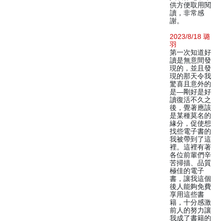
供方便取用閱
讀，非常感
謝。
2023/8/18 璐
羽
第一次知道好
讀是無意間發
現的，並且發
現的那天令我
驚喜且意外的
是—剛好是好
讀復活不久之
後，覺著應該
是某種莫名的
緣分，促使想
找些電子書的
我被帶到了這
裡。這裡有著
各位前輩們辛
苦掃描、品質
極佳的電子
書，讓我這個
後人能夠免費
享用這些書
籍，十分感激
前人的努力讓
我成了書籍的