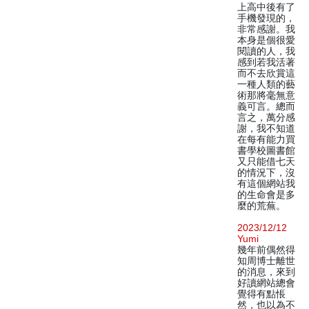
上高中後有了
手機發現的，
非常感謝。我
本身是個很愛
閱讀的人，我
感到若我活著
而不去欣賞這
一種人類的藝
術那將毫無意
義可言。總而
言之，萬分感
謝，我不知道
在每有能力買
書學校圖書館
又只能借七天
的情況下，沒
有這個網站我
的生命會是多
麼的荒蕪。
2023/12/12
Yumi
幾年前偶然得
知周博士離世
的消息，來到
好讀網站總會
覺得有點悵
然，也以為不