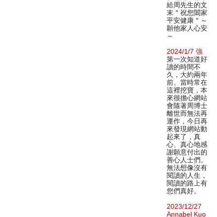
給周先生的文
末＂祝您闔家
平安健康＂～
願他家人心安
～
2024/1/7 強
第一次知道好
讀的時間不
久，大約兩年
前。當時常在
這裡挖寶，本
來很擔心網站
會隨著周博士
離世而無法再
運作，今日再
來發現網站動
起來了，真
心、真心地感
謝願意付出的
善心人士們。
無法想像沒有
閱讀的人生，
閱讀的路上有
您們真好。
2023/12/27
Annabel Kuo