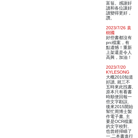
富翁。感謝好
讀和各位讓好
讀變得更好，
讚。
2023/7/26 袁
樹國
好些書都沒有
prc檔案，有
點遺憾！重新
上架還是令人
高興，加油！
2023/7/20
KYLESONG
大概2010知道
好讀, 就三不
五時來此找書,
原本只有看書
時順便回報一
些文字勘誤,
後來2015開始
幫忙周博士製
作電子書, 主
要是OCR檔案
的文字校對,
也曾經掃瞄了
一,二本書進行