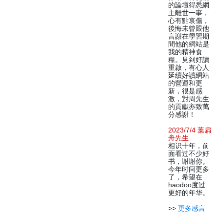
的論壇得悉網
主離世一事，
心有點哀傷，
後悔未曾跟他
言謝在學習期
間他的網站是
我的精神食
糧。見到好讀
重啟，有心人
延續好讀網站
的營運和更
新，很是感
激，對周先生
的貢獻亦致萬
分感謝！
2023/7/4 葉扁
舟先生
相识十年，前
面看过不少好
书，谢谢你。
今年时间更多
了，希望在
haodoo度过
更好的年华。
>>
更多感言