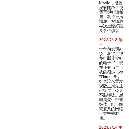
Kindle，很舊
沒有開啟了使
我再與好讀相
遇。期待重拾
讀趣，祝讀趣
再次重臨好讀
及各位讀者。
2023/7/18 池
子
十年前发现好
读，获得了很
多排版非常好
的电子书，现
在还有当年下
载的很多书存
在kindle里。
好久没来竟发
现版主周先生
已经过世令人
不胜唏嘘。感
谢周先生带来
好读，给予纷
繁复杂的网络
一方书香雅
地。
2023/7/14 甲