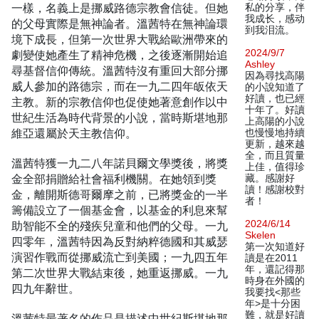
一樣，名義上是挪威路德宗教會信徒。但她
私的分享，伴
我成长，感动
的父母實際是無神論者。溫茜特在無神論環
到我泪流。
境下成長，但第一次世界大戰給歐洲帶來的
2024/9/7
劇變使她產生了精神危機，之後逐漸開始追
Ashley
尋基督信仰傳統。溫茜特沒有重回大部分挪
因為尋找高陽
威人參加的路德宗，而在一九二四年皈依天
的小說知道了
好讀，也已經
主教。新的宗教信仰也促使她著意創作以中
十年了。好讀
世紀生活為時代背景的小說，當時斯堪地那
上高陽的小說
維亞還屬於天主教信仰。
也慢慢地持續
更新，越來越
全，而且質量
溫茜特獲一九二八年諾貝爾文學獎後，將獎
上佳，值得珍
金全部捐贈給社會福利機關。在她領到獎
藏。感謝好
讀！感謝校對
金，離開斯德哥爾摩之前，已將獎金的一半
者！
籌備設立了一個基金會，以基金的利息來幫
2024/6/14
助智能不全的殘疾兒童和他們的父母。一九
Skelen
四零年，溫茜特因為反對納粹德國和其威瑟
第一次知道好
演習作戰而從挪威流亡到美國；一九四五年
讀是在2011
年，還記得那
第二次世界大戰結束後，她重返挪威。一九
時身在外國的
四九年辭世。
我要找<那些
年>是十分困
難，就是好讀
溫茜特最著名的作品是描述中世紀斯堪地那