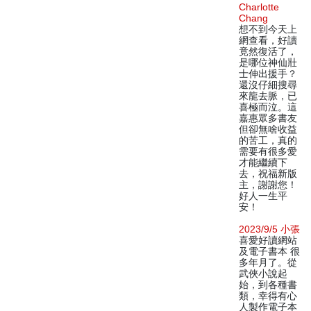
Charlotte
Chang
想不到今天上
網查看，好讀
竟然復活了，
是哪位神仙壯
士伸出援手？
還沒仔細搜尋
來龍去脈，已
喜極而泣。這
嘉惠眾多書友
但卻無啥收益
的苦工，真的
需要有很多愛
才能繼續下
去，祝福新版
主，謝謝您！
好人一生平
安！
2023/9/5 小張
喜愛好讀網站
及電子書本 很
多年月了。從
武俠小說起
始，到各種書
類，幸得有心
人製作電子本