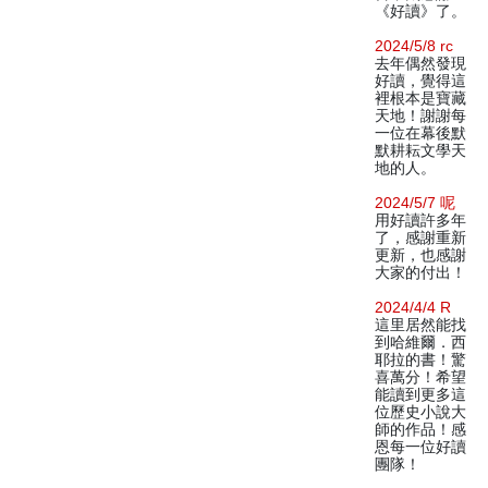
《好讀》了。
2024/5/8 rc
去年偶然發現
好讀，覺得這
裡根本是寶藏
天地！謝謝每
一位在幕後默
默耕耘文學天
地的人。
2024/5/7 呢
用好讀許多年
了，感謝重新
更新，也感謝
大家的付出！
2024/4/4 R
這里居然能找
到哈維爾．西
耶拉的書！驚
喜萬分！希望
能讀到更多這
位歷史小說大
師的作品！感
恩每一位好讀
團隊！