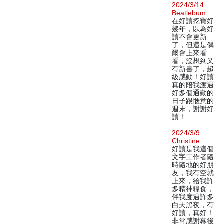
2024/3/14
Beatlebum
在好讀挖寶好
幾年，以為好
讀不會更新
了，但還是偶
爾會上來看
看，沒想到又
有新書了，超
級感動！好讀
真的陪我渡過
好多個通勤的
日子跟愜意的
週末，謝謝好
讀！
2024/3/9
Christine
好讀是我這個
文字工作者隨
時隨地的好朋
友，我有空就
上來，給我許
多精神糧食，
伴我度過許多
白天黑夜，有
好讀，真好！
非常感謝幕後