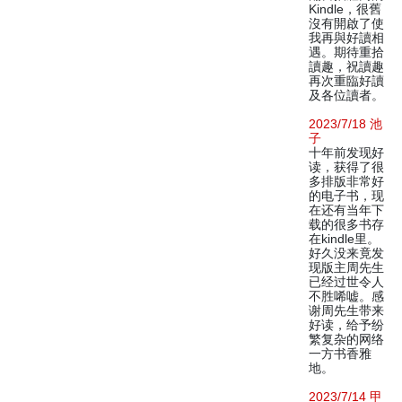
Kindle，很舊
沒有開啟了使
我再與好讀相
遇。期待重拾
讀趣，祝讀趣
再次重臨好讀
及各位讀者。
2023/7/18 池
子
十年前发现好
读，获得了很
多排版非常好
的电子书，现
在还有当年下
载的很多书存
在kindle里。
好久没来竟发
现版主周先生
已经过世令人
不胜唏嘘。感
谢周先生带来
好读，给予纷
繁复杂的网络
一方书香雅
地。
2023/7/14 甲