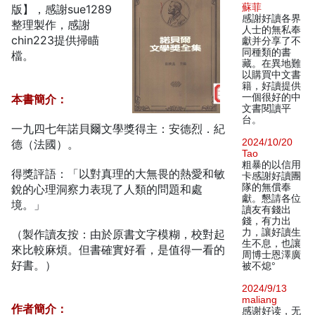
蘇菲
版】，感謝sue1289
感謝好讀各界
整理製作，感謝
人士的無私奉
chin223提供掃瞄
獻并分享了不
同種類的書
檔。
藏。在異地難
以購買中文書
籍，好讀提供
一個很好的中
本書簡介：
文書閱讀平
台。
一九四七年諾貝爾文學獎得主：安德烈．紀
2024/10/20
德（法國）。
Tao
粗暴的以信用
得獎評語：「以對真理的大無畏的熱愛和敏
卡感謝好讀團
隊的無償奉
銳的心理洞察力表現了人類的問題和處
獻。懇請各位
境。」
讀友有錢出
錢，有力出
力，讓好讀生
（製作讀友按：由於原書文字模糊，校對起
生不息，也讓
來比較麻煩。但書確實好看，是值得一看的
周博士恩澤廣
好書。）
被不熄°
2024/9/13
maliang
作者簡介：
感谢好读，无