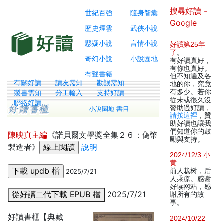
搜尋好讀 -
世紀百強
隨身智囊
Google
歷史煙雲
武俠小說
懸疑小說
言情小說
好讀第25年
了
。
奇幻小說
小說園地
有好讀真好，
有你也真好。
有聲書籍
但不知遍及各
有關好讀
讀友需知
勘誤需知
地的你，究竟
有多少。若你
製書需知
分工輸入
支持好讀
從未或很久沒
聯絡好讀
贊助過好讀，
小說園地 書目
請按這裡
，贊
助好讀也讓我
們知道你的鼓
陳映真主編
《諾貝爾文學獎全集２６：偽幣
勵與支持。
製造者》
說明
2024/12/3 小
黄
前人栽树，后
2025/7/21
人乘凉。感谢
好读网站，感
從好讀二代下載 EPUB 檔
2025/7/21
谢所有的故
事。
好讀書櫃【典藏
2024/10/22