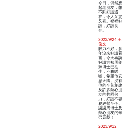
今日，偶然想
起老朋友，想
不到好讀還
在，令人又驚
又喜。祝福好
讀，好讀長
存。
2023/9/24 王
俊文
眼力不好，多
年沒來好讀看
書，今天再訪
好讀方知周劍
輝博士已往
生，不勝唏
噓，希望他安
息天國。沒有
他的辛苦創建
及許多熱心朋
友的共同努
力，好讀不容
易經營至今。
謝謝周博士及
熱心朋友的辛
勞貢獻！
2023/9/12