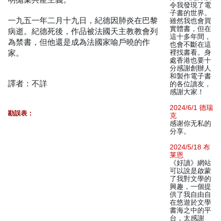
令我發現了電
子書的世界。
一九五一年二月十九日，紀德因肺炎在巴黎
雖然我也會買
實體書，但在
病逝。紀德死後，作品被法國天主教教會列
這十多年間，
為禁書，但他還是成為法國家喻戶曉的作
也會不斷在這
家。
裡找書看。身
處香港也要十
分感謝創辦人
和製作電子書
譯者：不詳
的各位讀友，
感謝大家！
2024/6/1 德瑞
勘誤表：
克
感谢你无私的
分享。
2024/5/18 布
莱恩
《好讀》網站
可以說是啟蒙
了我對文學的
興趣，一個提
供了我自由自
在悠遊於文學
書海之中的平
台，太感謝