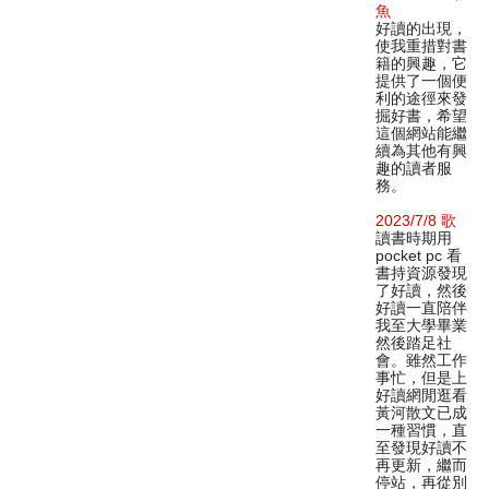
魚
好讀的出現，
使我重措對書
籍的興趣，它
提供了一個便
利的途徑來發
掘好書，希望
這個網站能繼
續為其他有興
趣的讀者服
務。
2023/7/8 歌
讀書時期用
pocket pc 看
書持資源發現
了好讀，然後
好讀一直陪伴
我至大學畢業
然後踏足社
會。雖然工作
事忙，但是上
好讀網閒逛看
黃河散文已成
一種習慣，直
至發現好讀不
再更新，繼而
停站，再從別