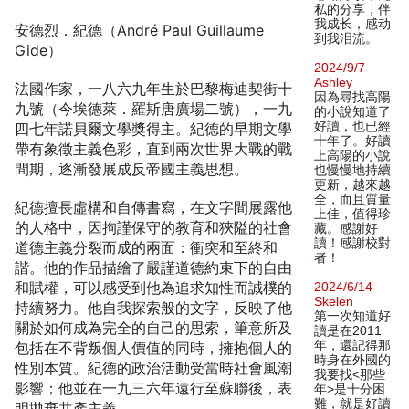
私的分享，伴
我成长，感动
安德烈．紀德（André Paul Guillaume
到我泪流。
Gide）
2024/9/7
Ashley
法國作家，一八六九年生於巴黎梅迪契街十
因為尋找高陽
九號（今埃德萊．羅斯唐廣場二號），一九
的小說知道了
好讀，也已經
四七年諾貝爾文學獎得主。紀德的早期文學
十年了。好讀
帶有象徵主義色彩，直到兩次世界大戰的戰
上高陽的小說
間期，逐漸發展成反帝國主義思想。
也慢慢地持續
更新，越來越
全，而且質量
紀德擅長虛構和自傳書寫，在文字間展露他
上佳，值得珍
的人格中，因拘謹保守的教育和狹隘的社會
藏。感謝好
讀！感謝校對
道德主義分裂而成的兩面：衝突和至終和
者！
諧。他的作品描繪了嚴謹道德約束下的自由
和賦權，可以感受到他為追求知性而誠樸的
2024/6/14
Skelen
持續努力。他自我探索般的文字，反映了他
第一次知道好
關於如何成為完全的自己的思索，筆意所及
讀是在2011
年，還記得那
包括在不背叛個人價值的同時，擁抱個人的
時身在外國的
性別本質。紀德的政治活動受當時社會風潮
我要找<那些
影響；他並在一九三六年遠行至蘇聯後，表
年>是十分困
難，就是好讀
明拋棄共產主義。