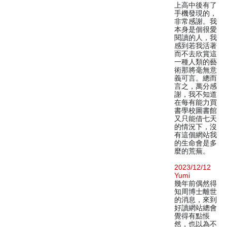
上高中後有了
手機發現的，
非常感謝。我
本身是個很愛
閱讀的人，我
感到若我活著
而不去欣賞這
一種人類的藝
術那將毫無意
義可言。總而
言之，萬分感
謝，我不知道
在每有能力買
書學校圖書館
又只能借七天
的情況下，沒
有這個網站我
的生命會是多
麼的荒蕪。
2023/12/12
Yumi
幾年前偶然得
知周博士離世
的消息，來到
好讀網站總會
覺得有點悵
然，也以為不