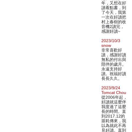
年，又想在好
讀看點書，到
了今天，我第
一次在好讀把
村上春樹的收
音機2讀完，
感謝好讀~
2023/10/3
snow
非常喜歡好
讀，感謝好讀
無私的付出與
陪伴的歲月。
永遠支持好
讀。祝福好讀
長長久久。
2023/9/24
Tomcat Chou
從2006年起，
好讀就這麼伴
我度過了這麼
長的時間。直
到2017.12的
噩耗傳來，我
以為就此不再
見好讀。直到