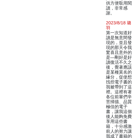
供方便取用閱
讀，非常感
謝。
2023/8/18 璐
羽
第一次知道好
讀是無意間發
現的，並且發
現的那天令我
驚喜且意外的
是—剛好是好
讀復活不久之
後，覺著應該
是某種莫名的
緣分，促使想
找些電子書的
我被帶到了這
裡。這裡有著
各位前輩們辛
苦掃描、品質
極佳的電子
書，讓我這個
後人能夠免費
享用這些書
籍，十分感激
前人的努力讓
我成了書籍的