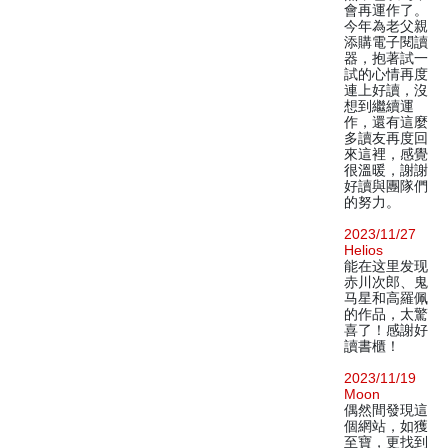
會再運作了。
今年為老父親
添購電子閱讀
器，抱著試一
試的心情再度
連上好讀，沒
想到繼續運
作，還有這麼
多讀友再度回
來這裡，感覺
很溫暖，謝謝
好讀與團隊們
的努力。
2023/11/27
Helios
能在这里发现
赤川次郎、鬼
马星和高羅佩
的作品，太驚
喜了！感謝好
讀書櫃！
2023/11/19
Moon
偶然間發現這
個網站，如獲
至寶，更找到