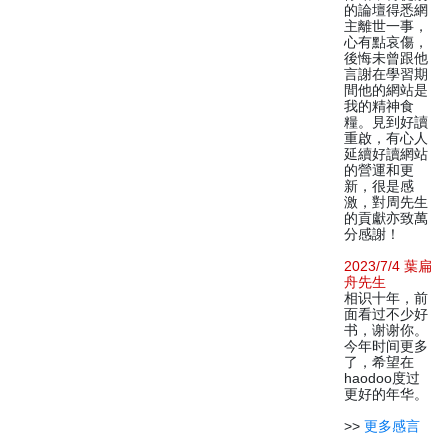
的論壇得悉網
主離世一事，
心有點哀傷，
後悔未曾跟他
言謝在學習期
間他的網站是
我的精神食
糧。見到好讀
重啟，有心人
延續好讀網站
的營運和更
新，很是感
激，對周先生
的貢獻亦致萬
分感謝！
2023/7/4 葉扁
舟先生
相识十年，前
面看过不少好
书，谢谢你。
今年时间更多
了，希望在
haodoo度过
更好的年华。
>>
更多感言