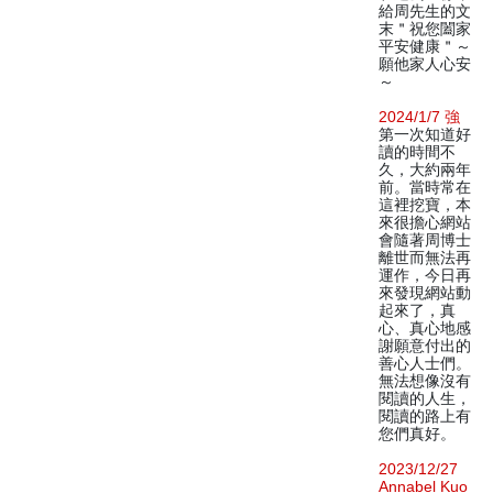
給周先生的文
末＂祝您闔家
平安健康＂～
願他家人心安
～
2024/1/7 強
第一次知道好
讀的時間不
久，大約兩年
前。當時常在
這裡挖寶，本
來很擔心網站
會隨著周博士
離世而無法再
運作，今日再
來發現網站動
起來了，真
心、真心地感
謝願意付出的
善心人士們。
無法想像沒有
閱讀的人生，
閱讀的路上有
您們真好。
2023/12/27
Annabel Kuo