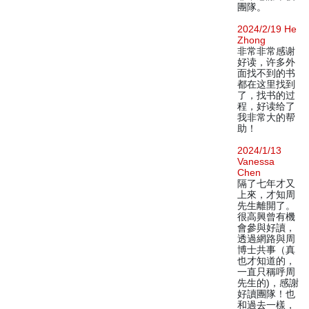
團隊。
2024/2/19 He
Zhong
非常非常感谢
好读，许多外
面找不到的书
都在这里找到
了，找书的过
程，好读给了
我非常大的帮
助！
2024/1/13
Vanessa
Chen
隔了七年才又
上來，才知周
先生離開了。
很高興曾有機
會參與好讀，
透過網路與周
博士共事（真
也才知道的，
一直只稱呼周
先生的)，感謝
好讀團隊！也
和過去一樣，