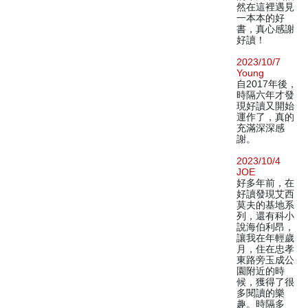
然在這裡遇見
一本本的好
書，真心感謝
好讀！
2023/10/7
Young
自2017年後，
時隔六年才發
現好讀又開始
運作了，真的
充滿深深感
謝。
2023/10/4
JOE
好多年前，在
好讀發現艾西
莫夫的基地系
列，還有科小
說海伯利昂，
讓我在年輕歲
月，住在忠孝
東路旁玉成公
園附近的時
候，獲得了很
多閱讀的樂
趣。時隔多