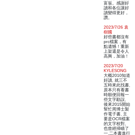
富翁。感謝好
讀和各位讓好
讀變得更好，
讚。
2023/7/26 袁
樹國
好些書都沒有
prc檔案，有
點遺憾！重新
上架還是令人
高興，加油！
2023/7/20
KYLESONG
大概2010知道
好讀, 就三不
五時來此找書,
原本只有看書
時順便回報一
些文字勘誤,
後來2015開始
幫忙周博士製
作電子書, 主
要是OCR檔案
的文字校對,
也曾經掃瞄了
一,二本書進行