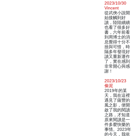
2023/10/30
Vincent
從武俠小說開
始接觸到好
讀，陸陸續續
也看了很多好
書，六年前看
到周博士的消
息覺得十分不
捨與可惜，時
隔多年發現好
讀又重新運作
了，實在感到
非常開心與感
謝！
2023/10/23
偷泥
2019年的某
天，我在這裡
遇見了薩豐的
風之影，便開
啟了我的閱讀
之路，才知道
原來閱讀是一
件多麼快樂的
事情。2023年
的今天，我依