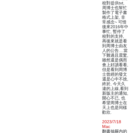
校對提供txt,
周博士也幫忙
製作了電子書
格式上架, 非
常感念~ 可惜
後來2016年中
事忙, 暫停了
校對的支持,
再後來就是看
到周博士由友
人的公告....當
下難過且震驚,
雖然還是偶而
會上好讀看看,
但是看到周博
士曾經的發文
還是心中不捨,
終於, 今天久
違的上線,看到
新版主的通知,
開心不已, 也
希望周博士在
天上也是同樣
歡欣.
2023/7/18
Mac
翻書抽屜內的