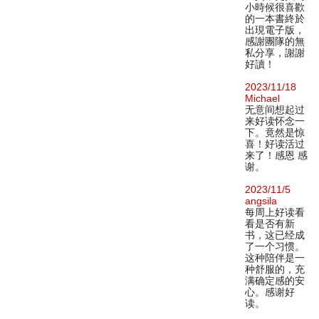
小時候很喜歡
的一本書終於
出現電子版，
感謝團隊的無
私分享，謝謝
好讀！
2023/11/18
Michael
无意间想起过
来好读怀念一
下。竟然是惊
喜！好读活过
来了！感恩 感
谢。
2023/11/5
angsila
每周上好读看
看是否有新
书，这已经成
了一个习惯。
这种陪伴是一
种舒服的，充
满确定感的安
心。感谢好
读。