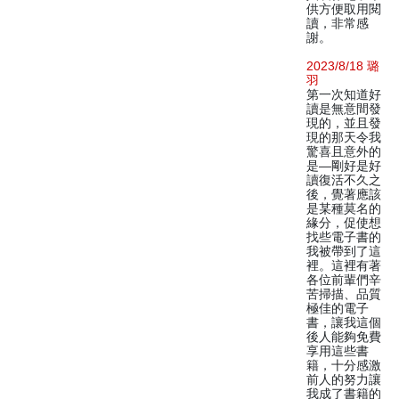
供方便取用閱
讀，非常感
謝。
2023/8/18 璐
羽
第一次知道好
讀是無意間發
現的，並且發
現的那天令我
驚喜且意外的
是—剛好是好
讀復活不久之
後，覺著應該
是某種莫名的
緣分，促使想
找些電子書的
我被帶到了這
裡。這裡有著
各位前輩們辛
苦掃描、品質
極佳的電子
書，讓我這個
後人能夠免費
享用這些書
籍，十分感激
前人的努力讓
我成了書籍的