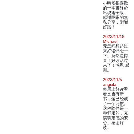
小時候很喜歡
的一本書終於
出現電子版，
感謝團隊的無
私分享，謝謝
好讀！
2023/11/18
Michael
无意间想起过
来好读怀念一
下。竟然是惊
喜！好读活过
来了！感恩 感
谢。
2023/11/5
angsila
每周上好读看
看是否有新
书，这已经成
了一个习惯。
这种陪伴是一
种舒服的，充
满确定感的安
心。感谢好
读。