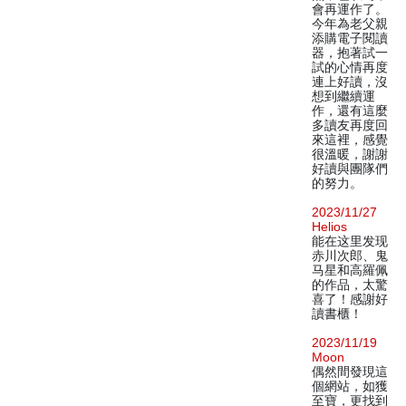
會再運作了。
今年為老父親
添購電子閱讀
器，抱著試一
試的心情再度
連上好讀，沒
想到繼續運
作，還有這麼
多讀友再度回
來這裡，感覺
很溫暖，謝謝
好讀與團隊們
的努力。
2023/11/27
Helios
能在这里发现
赤川次郎、鬼
马星和高羅佩
的作品，太驚
喜了！感謝好
讀書櫃！
2023/11/19
Moon
偶然間發現這
個網站，如獲
至寶，更找到