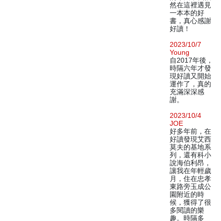
然在這裡遇見
一本本的好
書，真心感謝
好讀！
2023/10/7
Young
自2017年後，
時隔六年才發
現好讀又開始
運作了，真的
充滿深深感
謝。
2023/10/4
JOE
好多年前，在
好讀發現艾西
莫夫的基地系
列，還有科小
說海伯利昂，
讓我在年輕歲
月，住在忠孝
東路旁玉成公
園附近的時
候，獲得了很
多閱讀的樂
趣。時隔多