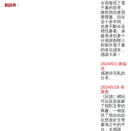
令我發現了電
勘誤表：
子書的世界。
雖然我也會買
實體書，但在
這十多年間，
也會不斷在這
裡找書看。身
處香港也要十
分感謝創辦人
和製作電子書
的各位讀友，
感謝大家！
2024/6/1 德瑞
克
感谢你无私的
分享。
2024/5/18 布
莱恩
《好讀》網站
可以說是啟蒙
了我對文學的
興趣，一個提
供了我自由自
在悠遊於文學
書海之中的平
台，太感謝