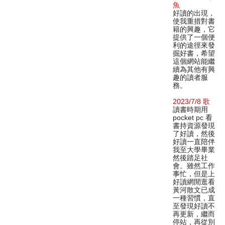
魚
好讀的出現，
使我重措對書
籍的興趣，它
提供了一個便
利的途徑來發
掘好書，希望
這個網站能繼
續為其他有興
趣的讀者服
務。
2023/7/8 歌
讀書時期用
pocket pc 看
書持資源發現
了好讀，然後
好讀一直陪伴
我至大學畢業
然後踏足社
會。雖然工作
事忙，但是上
好讀網閒逛看
黃河散文已成
一種習慣，直
至發現好讀不
再更新，繼而
停站，再從別