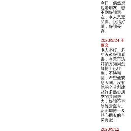
今日，偶然想
起老朋友，想
不到好讀還
在，令人又驚
又喜。祝福好
讀，好讀長
存。
2023/9/24 王
俊文
眼力不好，多
年沒來好讀看
書，今天再訪
好讀方知周劍
輝博士已往
生，不勝唏
噓，希望他安
息天國。沒有
他的辛苦創建
及許多熱心朋
友的共同努
力，好讀不容
易經營至今。
謝謝周博士及
熱心朋友的辛
勞貢獻！
2023/9/12