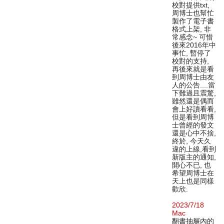
校對提供txt,
周博士也幫忙
製作了電子書
格式上架, 非
常感念~ 可惜
後來2016年中
事忙, 暫停了
校對的支持,
再後來就是看
到周博士由友
人的公告....當
下難過且震驚,
雖然還是偶而
會上好讀看看,
但是看到周博
士曾經的發文
還是心中不捨,
終於, 今天久
違的上線,看到
新版主的通知,
開心不已, 也
希望周博士在
天上也是同樣
歡欣.
2023/7/18
Mac
翻書抽屜內的