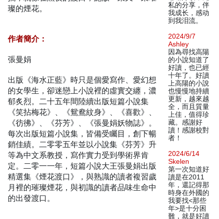
私的分享，伴
璨的煙花。
我成长，感动
到我泪流。
2024/9/7
作者簡介：
Ashley
因為尋找高陽
張曼娟
的小說知道了
好讀，也已經
十年了。好讀
出版《海水正藍》時只是個愛寫作、愛幻想
上高陽的小說
的女學生，卻迷戀上小說裡的虛實交纏，濃
也慢慢地持續
更新，越來越
郁炙烈。二十五年間陸續出版短篇小說集
全，而且質量
《笑拈梅花》、《鴛鴦紋身》、《喜歡》、
上佳，值得珍
《彷彿》、《芬芳》、《張曼娟妖物誌》。
藏。感謝好
讀！感謝校對
每次出版短篇小說集，皆備受矚目，創下暢
者！
銷佳績。二零零五年並以小說集《芬芳》升
2024/6/14
等為中文系教授，寫作實力受到學術界肯
Skelen
定。二零一一年，短篇小說大王張曼娟出版
第一次知道好
精選集《煙花渡口》，與熟識的讀者複習歲
讀是在2011
年，還記得那
月裡的璀璨煙花，與初識的讀者品味生命中
時身在外國的
的出發渡口。
我要找<那些
年>是十分困
難，就是好讀