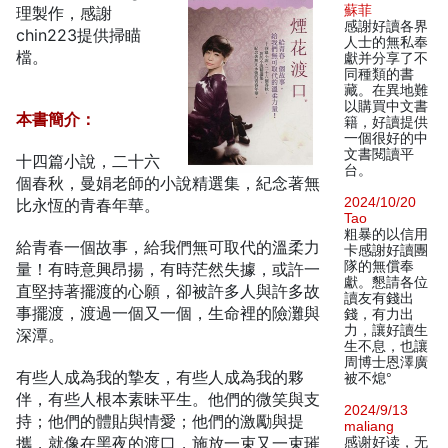
蘇菲
理製作，感謝
感謝好讀各界
chin223提供掃瞄
人士的無私奉
檔。
獻并分享了不
同種類的書
藏。在異地難
以購買中文書
本書簡介：
籍，好讀提供
一個很好的中
文書閱讀平
十四篇小說，二十六
台。
個春秋，曼娟老師的小說精選集，紀念著無
2024/10/20
比永恆的青春年華。
Tao
粗暴的以信用
給青春一個故事，給我們無可取代的溫柔力
卡感謝好讀團
隊的無償奉
量！有時意興昂揚，有時茫然失據，或許一
獻。懇請各位
直堅持著擺渡的心願，卻被許多人與許多故
讀友有錢出
事擺渡，渡過一個又一個，生命裡的險灘與
錢，有力出
力，讓好讀生
深潭。
生不息，也讓
周博士恩澤廣
有些人成為我的摯友，有些人成為我的夥
被不熄°
伴，有些人根本素昧平生。他們的微笑與支
2024/9/13
持；他們的體貼與情愛；他們的激勵與提
maliang
攜，就像在黑夜的渡口，施放一束又一束璀
感谢好读，无