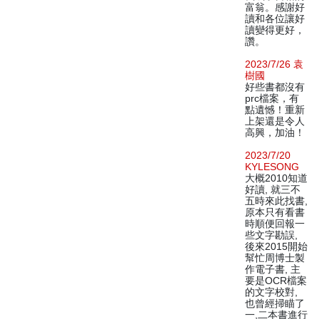
富翁。感謝好
讀和各位讓好
讀變得更好，
讚。
2023/7/26 袁
樹國
好些書都沒有
prc檔案，有
點遺憾！重新
上架還是令人
高興，加油！
2023/7/20
KYLESONG
大概2010知道
好讀, 就三不
五時來此找書,
原本只有看書
時順便回報一
些文字勘誤,
後來2015開始
幫忙周博士製
作電子書, 主
要是OCR檔案
的文字校對,
也曾經掃瞄了
一,二本書進行