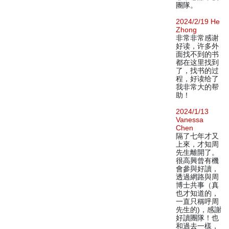
團隊。
2024/2/19 He
Zhong
非常非常感谢
好读，许多外
面找不到的书
都在这里找到
了，找书的过
程，好读给了
我非常大的帮
助！
2024/1/13
Vanessa
Chen
隔了七年才又
上來，才知周
先生離開了。
很高興曾有機
會參與好讀，
透過網路與周
博士共事（真
也才知道的，
一直只稱呼周
先生的)，感謝
好讀團隊！也
和過去一樣，