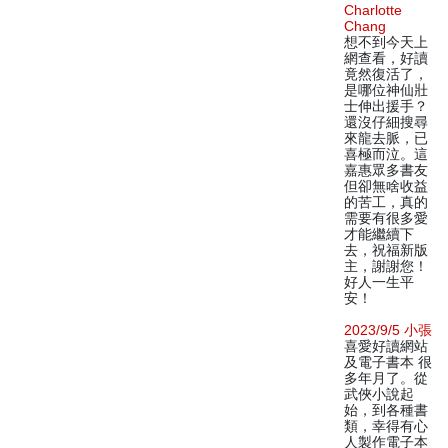
Charlotte
Chang
想不到今天上
網查看，好讀
竟然復活了，
是哪位神仙壯
士伸出援手？
還沒仔細搜尋
來龍去脈，已
喜極而泣。這
嘉惠眾多書友
但卻無啥收益
的苦工，真的
需要有很多愛
才能繼續下
去，祝福新版
主，謝謝您！
好人一生平
安！
2023/9/5 小張
喜愛好讀網站
及電子書本 很
多年月了。從
武俠小說起
始，到各種書
類，幸得有心
人製作電子本