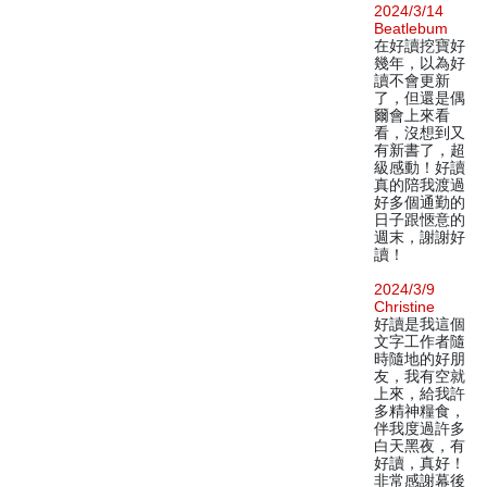
2024/3/14
Beatlebum
在好讀挖寶好
幾年，以為好
讀不會更新
了，但還是偶
爾會上來看
看，沒想到又
有新書了，超
級感動！好讀
真的陪我渡過
好多個通勤的
日子跟愜意的
週末，謝謝好
讀！
2024/3/9
Christine
好讀是我這個
文字工作者隨
時隨地的好朋
友，我有空就
上來，給我許
多精神糧食，
伴我度過許多
白天黑夜，有
好讀，真好！
非常感謝幕後