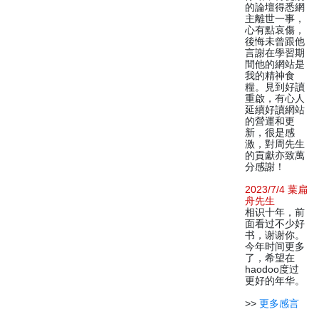
的論壇得悉網
主離世一事，
心有點哀傷，
後悔未曾跟他
言謝在學習期
間他的網站是
我的精神食
糧。見到好讀
重啟，有心人
延續好讀網站
的營運和更
新，很是感
激，對周先生
的貢獻亦致萬
分感謝！
2023/7/4 葉扁
舟先生
相识十年，前
面看过不少好
书，谢谢你。
今年时间更多
了，希望在
haodoo度过
更好的年华。
>>
更多感言