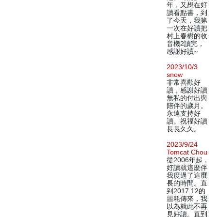
年，又想在好
讀看點書，到
了今天，我第
一次在好讀把
村上春樹的收
音機2讀完，
感謝好讀~
2023/10/3
snow
非常喜歡好
讀，感謝好讀
無私的付出與
陪伴的歲月。
永遠支持好
讀。祝福好讀
長長久久。
2023/9/24
Tomcat Chou
從2006年起，
好讀就這麼伴
我度過了這麼
長的時間。直
到2017.12的
噩耗傳來，我
以為就此不再
見好讀。直到