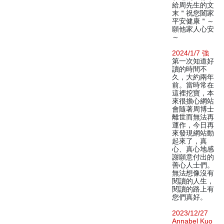
給周先生的文
末＂祝您闔家
平安健康＂～
願他家人心安
～
2024/1/7 強
第一次知道好
讀的時間不
久，大約兩年
前。當時常在
這裡挖寶，本
來很擔心網站
會隨著周博士
離世而無法再
運作，今日再
來發現網站動
起來了，真
心、真心地感
謝願意付出的
善心人士們。
無法想像沒有
閱讀的人生，
閱讀的路上有
您們真好。
2023/12/27
Annabel Kuo