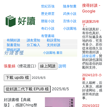
搜尋好讀 -
世紀百強
隨身智囊
Google
歷史煙雲
武俠小說
懸疑小說
言情小說
好讀第25年
了
。
奇幻小說
小說園地
有好讀真好，
有你也真好。
有聲書籍
但不知遍及各
有關好讀
讀友需知
勘誤需知
地的你，究竟
有多少。若你
製書需知
分工輸入
支持好讀
從未或很久沒
聯絡好讀
贊助過好讀，
小說園地 書目
請按這裡
，贊
助好讀也讓我
們知道你的鼓
張曼娟
《煙花渡口》
說明
勵與支持。
2024/12/3 小
2025/6/5
黄
前人栽树，后
人乘凉。感谢
從好讀二代下載 EPUB 檔
2025/6/5
好读网站，感
谢所有的故
事。
好讀書櫃【典藏
版】，感謝Ching整
2024/10/22