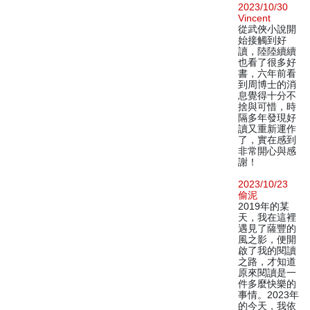
2023/10/30
Vincent
從武俠小說開
始接觸到好
讀，陸陸續續
也看了很多好
書，六年前看
到周博士的消
息覺得十分不
捨與可惜，時
隔多年發現好
讀又重新運作
了，實在感到
非常開心與感
謝！
2023/10/23
偷泥
2019年的某
天，我在這裡
遇見了薩豐的
風之影，便開
啟了我的閱讀
之路，才知道
原來閱讀是一
件多麼快樂的
事情。2023年
的今天，我依