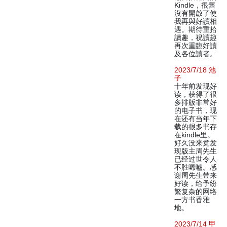
Kindle，很舊
沒有開啟了使
我再與好讀相
遇。期待重拾
讀趣，祝讀趣
再次重臨好讀
及各位讀者。
2023/7/18 池
子
十年前发现好
读，获得了很
多排版非常好
的电子书，现
在还有当年下
载的很多书存
在kindle里。
好久没来竟发
现版主周先生
已经过世令人
不胜唏嘘。感
谢周先生带来
好读，给予纷
繁复杂的网络
一方书香雅
地。
2023/7/14 甲