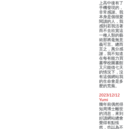
上高中後有了
手機發現的，
非常感謝。我
本身是個很愛
閱讀的人，我
感到若我活著
而不去欣賞這
一種人類的藝
術那將毫無意
義可言。總而
言之，萬分感
謝，我不知道
在每有能力買
書學校圖書館
又只能借七天
的情況下，沒
有這個網站我
的生命會是多
麼的荒蕪。
2023/12/12
Yumi
幾年前偶然得
知周博士離世
的消息，來到
好讀網站總會
覺得有點悵
然，也以為不