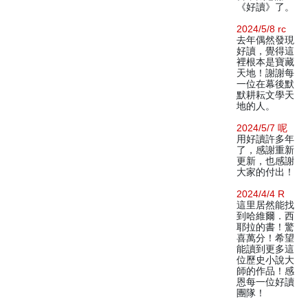
《好讀》了。
2024/5/8 rc
去年偶然發現
好讀，覺得這
裡根本是寶藏
天地！謝謝每
一位在幕後默
默耕耘文學天
地的人。
2024/5/7 呢
用好讀許多年
了，感謝重新
更新，也感謝
大家的付出！
2024/4/4 R
這里居然能找
到哈維爾．西
耶拉的書！驚
喜萬分！希望
能讀到更多這
位歷史小說大
師的作品！感
恩每一位好讀
團隊！