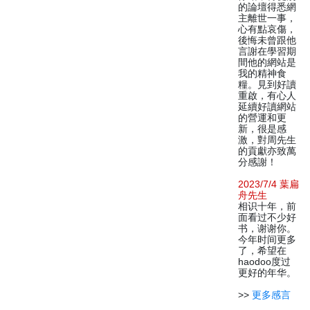
的論壇得悉網
主離世一事，
心有點哀傷，
後悔未曾跟他
言謝在學習期
間他的網站是
我的精神食
糧。見到好讀
重啟，有心人
延續好讀網站
的營運和更
新，很是感
激，對周先生
的貢獻亦致萬
分感謝！
2023/7/4 葉扁
舟先生
相识十年，前
面看过不少好
书，谢谢你。
今年时间更多
了，希望在
haodoo度过
更好的年华。
>>
更多感言