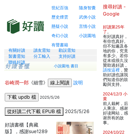
搜尋好讀 -
世紀百強
隨身智囊
Google
歷史煙雲
武俠小說
懸疑小說
言情小說
好讀第25年
了
。
奇幻小說
小說園地
有好讀真好，
有你也真好。
有聲書籍
但不知遍及各
有關好讀
讀友需知
勘誤需知
地的你，究竟
有多少。若你
製書需知
分工輸入
支持好讀
從未或很久沒
聯絡好讀
贊助過好讀，
小說園地 書目
請按這裡
，贊
助好讀也讓我
們知道你的鼓
谷崎潤一郎
《細雪》
說明
勵與支持。
2024/12/3 小
2025/5/26
黄
前人栽树，后
人乘凉。感谢
從好讀二代下載 EPUB 檔
2025/5/26
好读网站，感
谢所有的故
事。
好讀書櫃【典藏
版】，感謝sue1289
2024/10/22