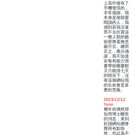
上高中後有了
手機發現的，
非常感謝。我
本身是個很愛
閱讀的人，我
感到若我活著
而不去欣賞這
一種人類的藝
術那將毫無意
義可言。總而
言之，萬分感
謝，我不知道
在每有能力買
書學校圖書館
又只能借七天
的情況下，沒
有這個網站我
的生命會是多
麼的荒蕪。
2023/12/12
Yumi
幾年前偶然得
知周博士離世
的消息，來到
好讀網站總會
覺得有點悵
然，也以為不