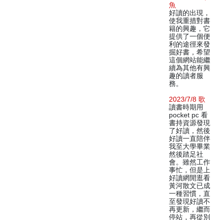
魚
好讀的出現，
使我重措對書
籍的興趣，它
提供了一個便
利的途徑來發
掘好書，希望
這個網站能繼
續為其他有興
趣的讀者服
務。
2023/7/8 歌
讀書時期用
pocket pc 看
書持資源發現
了好讀，然後
好讀一直陪伴
我至大學畢業
然後踏足社
會。雖然工作
事忙，但是上
好讀網閒逛看
黃河散文已成
一種習慣，直
至發現好讀不
再更新，繼而
停站，再從別