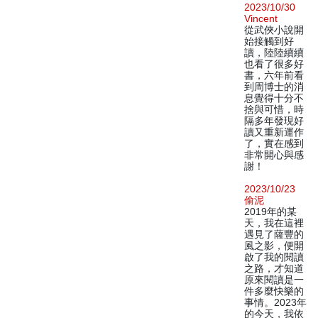
2023/10/30
Vincent
從武俠小說開
始接觸到好
讀，陸陸續續
也看了很多好
書，六年前看
到周博士的消
息覺得十分不
捨與可惜，時
隔多年發現好
讀又重新運作
了，實在感到
非常開心與感
謝！
2023/10/23
偷泥
2019年的某
天，我在這裡
遇見了薩豐的
風之影，便開
啟了我的閱讀
之路，才知道
原來閱讀是一
件多麼快樂的
事情。2023年
的今天，我依