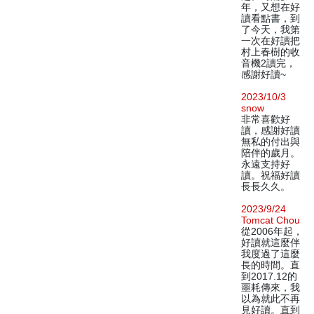
年，又想在好
讀看點書，到
了今天，我第
一次在好讀把
村上春樹的收
音機2讀完，
感謝好讀~
2023/10/3
snow
非常喜歡好
讀，感謝好讀
無私的付出與
陪伴的歲月。
永遠支持好
讀。祝福好讀
長長久久。
2023/9/24
Tomcat Chou
從2006年起，
好讀就這麼伴
我度過了這麼
長的時間。直
到2017.12的
噩耗傳來，我
以為就此不再
見好讀。直到