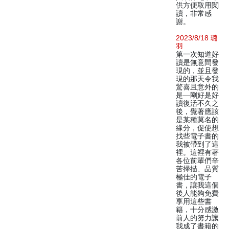
供方便取用閱
讀，非常感
謝。
2023/8/18 璐
羽
第一次知道好
讀是無意間發
現的，並且發
現的那天令我
驚喜且意外的
是—剛好是好
讀復活不久之
後，覺著應該
是某種莫名的
緣分，促使想
找些電子書的
我被帶到了這
裡。這裡有著
各位前輩們辛
苦掃描、品質
極佳的電子
書，讓我這個
後人能夠免費
享用這些書
籍，十分感激
前人的努力讓
我成了書籍的