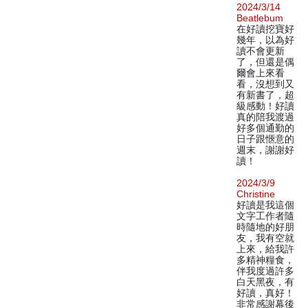
2024/3/14
Beatlebum
在好讀挖寶好
幾年，以為好
讀不會更新
了，但還是偶
爾會上來看
看，沒想到又
有新書了，超
級感動！好讀
真的陪我渡過
好多個通勤的
日子跟愜意的
週末，謝謝好
讀！
2024/3/9
Christine
好讀是我這個
文字工作者隨
時隨地的好朋
友，我有空就
上來，給我許
多精神糧食，
伴我度過許多
白天黑夜，有
好讀，真好！
非常感謝幕後