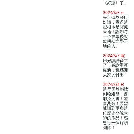
《好讀》了。
2024/5/8 rc
去年偶然發現
好讀，覺得這
裡根本是寶藏
天地！謝謝每
一位在幕後默
默耕耘文學天
地的人。
2024/5/7 呢
用好讀許多年
了，感謝重新
更新，也感謝
大家的付出！
2024/4/4 R
這里居然能找
到哈維爾．西
耶拉的書！驚
喜萬分！希望
能讀到更多這
位歷史小說大
師的作品！感
恩每一位好讀
團隊！