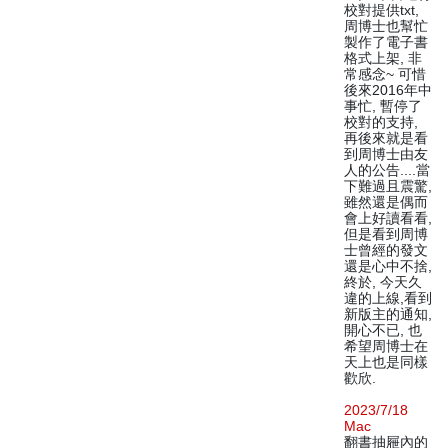
校對提供txt,
周博士也幫忙
製作了電子書
格式上架, 非
常感念~ 可惜
後來2016年中
事忙, 暫停了
校對的支持,
再後來就是看
到周博士由友
人的公告....當
下難過且震驚,
雖然還是偶而
會上好讀看看,
但是看到周博
士曾經的發文
還是心中不捨,
終於, 今天久
違的上線,看到
新版主的通知,
開心不已, 也
希望周博士在
天上也是同樣
歡欣.
2023/7/18
Mac
翻書抽屜內的