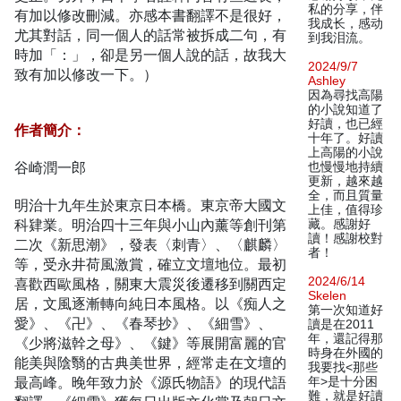
私的分享，伴
有加以修改刪減。亦感本書翻譯不是很好，
我成长，感动
尤其對話，同一個人的話常被拆成二句，有
到我泪流。
時加「：」，卻是另一個人說的話，故我大
2024/9/7
致有加以修改一下。）
Ashley
因為尋找高陽
的小說知道了
好讀，也已經
作者簡介：
十年了。好讀
上高陽的小說
谷崎潤一郎
也慢慢地持續
更新，越來越
全，而且質量
明治十九年生於東京日本橋。東京帝大國文
上佳，值得珍
科肄業。明治四十三年與小山內薰等創刊第
藏。感謝好
讀！感謝校對
二次《新思潮》，發表〈刺青〉、〈麒麟〉
者！
等，受永井荷風激賞，確立文壇地位。最初
2024/6/14
喜歡西歐風格，關東大震災後遷移到關西定
Skelen
居，文風逐漸轉向純日本風格。以《痴人之
第一次知道好
愛》、《卍》、《春琴抄》、《細雪》、
讀是在2011
年，還記得那
《少將滋幹之母》、《鍵》等展開富麗的官
時身在外國的
能美與陰翳的古典美世界，經常走在文壇的
我要找<那些
最高峰。晚年致力於《源氏物語》的現代語
年>是十分困
難，就是好讀