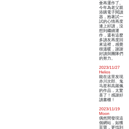
會再運作了。
今年為老父親
添購電子閱讀
器，抱著試一
試的心情再度
連上好讀，沒
想到繼續運
作，還有這麼
多讀友再度回
來這裡，感覺
很溫暖，謝謝
好讀與團隊們
的努力。
2023/11/27
Helios
能在这里发现
赤川次郎、鬼
马星和高羅佩
的作品，太驚
喜了！感謝好
讀書櫃！
2023/11/19
Moon
偶然間發現這
個網站，如獲
至寶，更找到