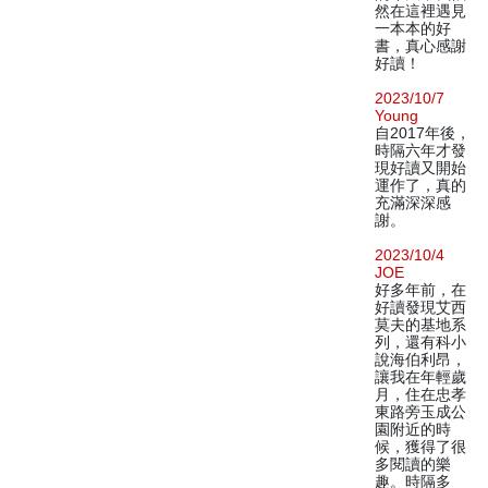
然在這裡遇見
一本本的好
書，真心感謝
好讀！
2023/10/7
Young
自2017年後，
時隔六年才發
現好讀又開始
運作了，真的
充滿深深感
謝。
2023/10/4
JOE
好多年前，在
好讀發現艾西
莫夫的基地系
列，還有科小
說海伯利昂，
讓我在年輕歲
月，住在忠孝
東路旁玉成公
園附近的時
候，獲得了很
多閱讀的樂
趣。時隔多