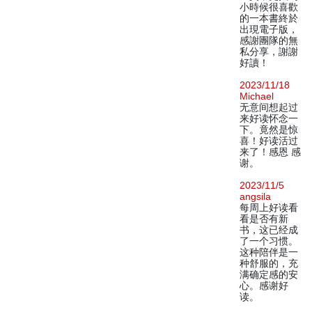
小時候很喜歡
的一本書終於
出現電子版，
感謝團隊的無
私分享，謝謝
好讀！
2023/11/18
Michael
无意间想起过
来好读怀念一
下。竟然是惊
喜！好读活过
来了！感恩 感
谢。
2023/11/5
angsila
每周上好读看
看是否有新
书，这已经成
了一个习惯。
这种陪伴是一
种舒服的，充
满确定感的安
心。感谢好
读。