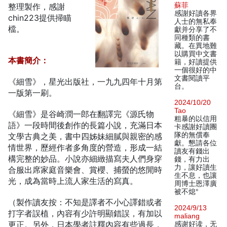
蘇菲
整理製作，感謝
感謝好讀各界
chin223提供掃瞄
人士的無私奉
檔。
獻并分享了不
同種類的書
藏。在異地難
以購買中文書
本書簡介：
籍，好讀提供
一個很好的中
文書閱讀平
《細雪》，星光出版社，一九九四年十月第
台。
一版第一刷。
2024/10/20
Tao
《細雪》是谷崎潤一郎在翻譯完《源氏物
粗暴的以信用
語》一段時間後創作的長篇小說，充滿日本
卡感謝好讀團
隊的無償奉
文學古典之美，書中四姊妹細膩與親密的感
獻。懇請各位
情世界，歷經作者多角度的營造，形成一結
讀友有錢出
構完整的妙品。小說亦細緻描寫夫人們身穿
錢，有力出
力，讓好讀生
合服出席家庭音樂會、賞櫻、捕螢的悠閒時
生不息，也讓
光，成為當時上流人家生活的寫真。
周博士恩澤廣
被不熄°
（製作讀友按：不知是譯者不小心譯錯或者
2024/9/13
打字者誤植，內容有少許明顯錯誤，有加以
maliang
更正。另外，日本學者註釋內容有些過長，
感谢好读，无