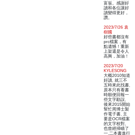
富翁。感謝好
讀和各位讓好
讀變得更好，
讚。
2023/7/26 袁
樹國
好些書都沒有
prc檔案，有
點遺憾！重新
上架還是令人
高興，加油！
2023/7/20
KYLESONG
大概2010知道
好讀, 就三不
五時來此找書,
原本只有看書
時順便回報一
些文字勘誤,
後來2015開始
幫忙周博士製
作電子書, 主
要是OCR檔案
的文字校對,
也曾經掃瞄了
一,二本書進行