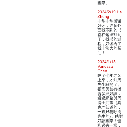
團隊。
2024/2/19 He
Zhong
非常非常感谢
好读，许多外
面找不到的书
都在这里找到
了，找书的过
程，好读给了
我非常大的帮
助！
2024/1/13
Vanessa
Chen
隔了七年才又
上來，才知周
先生離開了。
很高興曾有機
會參與好讀，
透過網路與周
博士共事（真
也才知道的，
一直只稱呼周
先生的)，感謝
好讀團隊！也
和過去一樣，