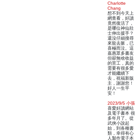
Charlotte
Chang
想不到今天上
網查看，好讀
竟然復活了，
是哪位神仙壯
士伸出援手？
還沒仔細搜尋
來龍去脈，已
喜極而泣。這
嘉惠眾多書友
但卻無啥收益
的苦工，真的
需要有很多愛
才能繼續下
去，祝福新版
主，謝謝您！
好人一生平
安！
2023/9/5 小張
喜愛好讀網站
及電子書本 很
多年月了。從
武俠小說起
始，到各種書
類，幸得有心
人製作電子本