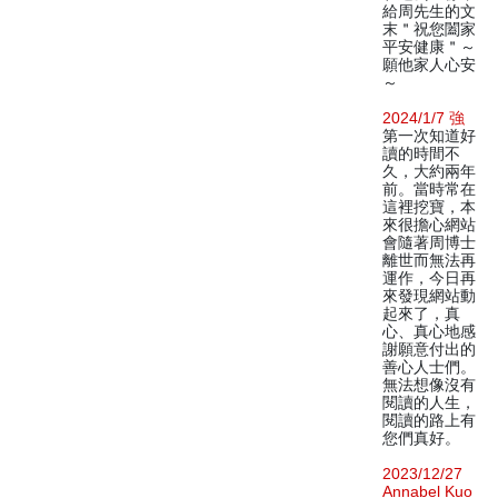
給周先生的文
末＂祝您闔家
平安健康＂～
願他家人心安
～
2024/1/7 強
第一次知道好
讀的時間不
久，大約兩年
前。當時常在
這裡挖寶，本
來很擔心網站
會隨著周博士
離世而無法再
運作，今日再
來發現網站動
起來了，真
心、真心地感
謝願意付出的
善心人士們。
無法想像沒有
閱讀的人生，
閱讀的路上有
您們真好。
2023/12/27
Annabel Kuo