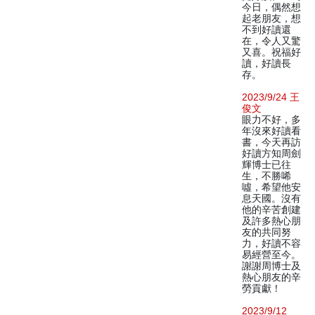
今日，偶然想
起老朋友，想
不到好讀還
在，令人又驚
又喜。祝福好
讀，好讀長
存。
2023/9/24 王
俊文
眼力不好，多
年沒來好讀看
書，今天再訪
好讀方知周劍
輝博士已往
生，不勝唏
噓，希望他安
息天國。沒有
他的辛苦創建
及許多熱心朋
友的共同努
力，好讀不容
易經營至今。
謝謝周博士及
熱心朋友的辛
勞貢獻！
2023/9/12