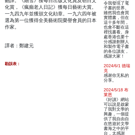
翻譯。《細雪》獲每日出版文化賞及朝日文
令我發現了電
化賞，《瘋癲老人日記》獲每日藝術大賞。
子書的世界。
雖然我也會買
一九四九年並獲頒文化勛章。一九六四年被
實體書，但在
選為第一位獲得全美藝術院榮譽會員的日本
這十多年間，
作家。
也會不斷在這
裡找書看。身
處香港也要十
分感謝創辦人
譯者：鄭建元
和製作電子書
的各位讀友，
感謝大家！
勘誤表：
2024/6/1 德瑞
克
感谢你无私的
分享。
2024/5/18 布
莱恩
《好讀》網站
可以說是啟蒙
了我對文學的
興趣，一個提
供了我自由自
在悠遊於文學
書海之中的平
台，太感謝