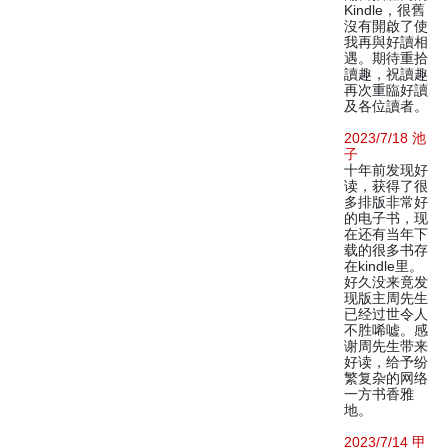
Kindle，很舊
沒有開啟了使
我再與好讀相
遇。期待重拾
讀趣，祝讀趣
再次重臨好讀
及各位讀者。
2023/7/18 池
子
十年前发现好
读，获得了很
多排版非常好
的电子书，现
在还有当年下
载的很多书存
在kindle里。
好久没来竟发
现版主周先生
已经过世令人
不胜唏嘘。感
谢周先生带来
好读，给予纷
繁复杂的网络
一方书香雅
地。
2023/7/14 甲