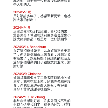
藏天地！謝謝每一位在幕後默默耕耘文
學天地的人。
2024/5/7 呢
用好讀許多年了，感謝重新更新，也感
謝大家的付出！
2024/4/4 R
這里居然能找到哈維爾．西耶拉的書！
驚喜萬分！希望能讀到更多這位歷史小
說大師的作品！感恩每一位好讀團隊！
2024/3/14 Beatlebum
在好讀挖寶好幾年，以為好讀不會更新
了，但還是偶爾會上來看看，沒想到又
有新書了，超級感動！好讀真的陪我渡
過好多個通勤的日子跟愜意的週末，謝
謝好讀！
2024/3/9 Christine
好讀是我這個文字工作者隨時隨地的好
朋友，我有空就上來，給我許多精神糧
食，伴我度過許多白天黑夜，有好讀，
真好！非常感謝幕後團隊。
2024/2/19 He Zhong
非常非常感谢好读，许多外面找不到的
书都在这里找到了，找书的过程，好读