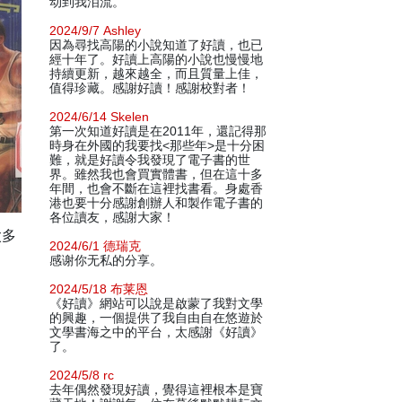
动到我泪流。
2024/9/7 Ashley
因為尋找高陽的小說知道了好讀，也已
經十年了。好讀上高陽的小說也慢慢地
持續更新，越來越全，而且質量上佳，
值得珍藏。感謝好讀！感謝校對者！
2024/6/14 Skelen
第一次知道好讀是在2011年，還記得那
時身在外國的我要找<那些年>是十分困
難，就是好讀令我發現了電子書的世
界。雖然我也會買實體書，但在這十多
年間，也會不斷在這裡找書看。身處香
港也要十分感謝創辦人和製作電子書的
各位讀友，感謝大家！
太多
2024/6/1 德瑞克
感谢你无私的分享。
2024/5/18 布莱恩
《好讀》網站可以說是啟蒙了我對文學
的興趣，一個提供了我自由自在悠遊於
文學書海之中的平台，太感謝《好讀》
了。
2024/5/8 rc
去年偶然發現好讀，覺得這裡根本是寶