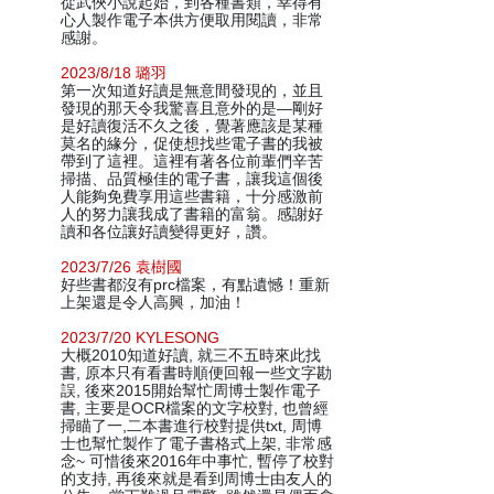
從武俠小說起始，到各種書類，幸得有
心人製作電子本供方便取用閱讀，非常
感謝。
2023/8/18 璐羽
第一次知道好讀是無意間發現的，並且
發現的那天令我驚喜且意外的是—剛好
是好讀復活不久之後，覺著應該是某種
莫名的緣分，促使想找些電子書的我被
帶到了這裡。這裡有著各位前輩們辛苦
掃描、品質極佳的電子書，讓我這個後
人能夠免費享用這些書籍，十分感激前
人的努力讓我成了書籍的富翁。感謝好
讀和各位讓好讀變得更好，讚。
2023/7/26 袁樹國
好些書都沒有prc檔案，有點遺憾！重新
上架還是令人高興，加油！
2023/7/20 KYLESONG
大概2010知道好讀, 就三不五時來此找
書, 原本只有看書時順便回報一些文字勘
誤, 後來2015開始幫忙周博士製作電子
書, 主要是OCR檔案的文字校對, 也曾經
掃瞄了一,二本書進行校對提供txt, 周博
士也幫忙製作了電子書格式上架, 非常感
念~ 可惜後來2016年中事忙, 暫停了校對
的支持, 再後來就是看到周博士由友人的