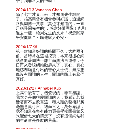
给了我非常大的帮助！
2024/1/13 Vanessa Chen
隔了七年才又上來，才知周先生離開
了。很高興曾有機會參與好讀，透過網
路與周博士共事（真也才知道的，一直
只稱呼周先生的)，感謝好讀團隊！也和
過去一樣，給周先生的文末＂祝您闔家
平安健康＂～願他家人心安～
2024/1/7 強
第一次知道好讀的時間不久，大約兩年
前。當時常在這裡挖寶，本來很擔心網
站會隨著周博士離世而無法再運作，今
日再來發現網站動起來了，真心、真心
地感謝願意付出的善心人士們。無法想
像沒有閱讀的人生，閱讀的路上有您們
真好。
2023/12/27 Annabel Kuo
上高中後有了手機發現的，非常感謝。
我本身是個很愛閱讀的人，我感到若我
活著而不去欣賞這一種人類的藝術那將
毫無意義可言。總而言之，萬分感謝，
我不知道在每有能力買書學校圖書館又
只能借七天的情況下，沒有這個網站我
的生命會是多麼的荒蕪。