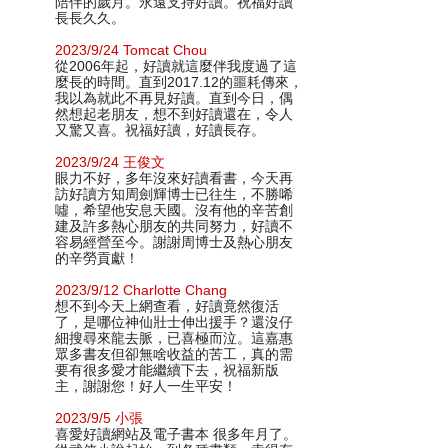
陪伴的歲月。永遠支持好讀。祝福好讀
長長久久。
2023/9/24 Tomcat Chou
從2006年起，好讀就這麼伴我度過了這
麼長的時間。直到2017.12的噩耗傳來，
我以為就此不再見好讀。直到今日，偶
然想起老朋友，想不到好讀還在，令人
又驚又喜。祝福好讀，好讀長存。
2023/9/24 王俊文
眼力不好，多年沒來好讀看書，今天再
訪好讀方知周劍輝博士已往生，不勝唏
噓，希望他安息天國。沒有他的辛苦創
建及許多熱心朋友的共同努力，好讀不
容易經營至今。謝謝周博士及熱心朋友
的辛勞貢獻！
2023/9/12 Charlotte Chang
想不到今天上網查看，好讀竟然復活
了，是哪位神仙壯士伸出援手？還沒仔
細搜尋來龍去脈，已喜極而泣。這嘉惠
眾多書友但卻無啥收益的苦工，真的需
要有很多愛才能繼續下去，祝福新版
主，謝謝您！好人一生平安！
2023/9/5 小張
喜愛好讀網站及電子書本 很多年月了。