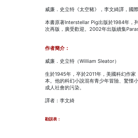
威廉．史立特《太空豬》，李文綺譯，國際少
本書原著Interstellar Pig出版於19
次再版，廣受歡迎。2002年出版續集Parasi
作者簡介：
威廉．史立特（William Sleator）
生於1945年，卒於2011年，美國科幻作
本。他的科幻小說混有青少年冒險、驚慄
成人社會的污染。
譯者：李文綺
勘誤表：