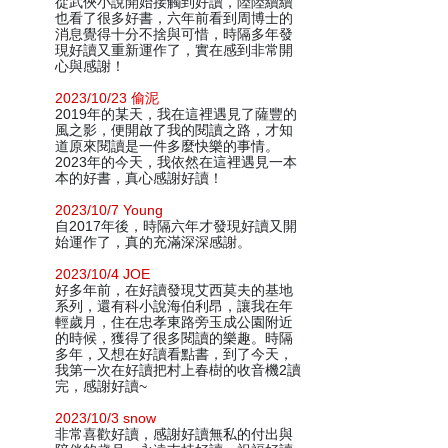
從武俠小說開始接觸到好讀，陸陸續續
也看了很多好書，六年前看到周博士的
消息覺得十分不捨與可惜，時隔多年發
現好讀又重新運作了，實在感到非常開
心與感謝！
2023/10/23 偷泥
2019年的某天，我在這裡遇見了薩豐的
風之影，便開啟了我的閱讀之路，才知
道原來閱讀是一件多麼快樂的事情。
2023年的今天，我依然在這裡遇見一本
本的好書，真心感謝好讀！
2023/10/7 Young
自2017年後，時隔六年才發現好讀又開
始運作了，真的充滿深深感謝。
2023/10/4 JOE
好多年前，在好讀發現艾西莫夫的基地
系列，還有科小說海伯利昂，讓我在年
輕歲月，住在忠孝東路旁玉成公園附近
的時候，獲得了很多閱讀的樂趣。時隔
多年，又想在好讀看點書，到了今天，
我第一次在好讀把村上春樹的收音機2讀
完，感謝好讀~
2023/10/3 snow
非常喜歡好讀，感謝好讀無私的付出與