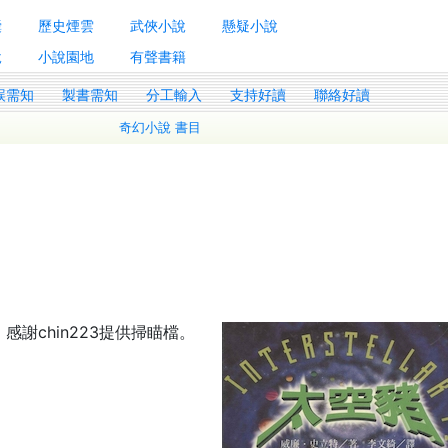
囊
歷史煙雲
武俠小說
懸疑小說
說
小說園地
有聲書籍
誤需知
製書需知
分工輸入
支持好讀
聯絡好讀
奇幻小說 書目
感謝chin223提供掃瞄檔。
）