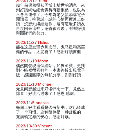
2023/12/12 Yumi
幾年前偶然得知周博士離世的消息，來
到好讀網站總會覺得有點悵然，也以為
不會再運作了。今年為老父親添購電子
閱讀器，抱著試一試的心情再度連上好
讀，沒想到繼續運作，還有這麼多讀友
再度回來這裡，感覺很溫暖，謝謝好讀
與團隊們的努力。
2023/11/27 Helios
能在这里发现赤川次郎、鬼马星和高羅
佩的作品，太驚喜了！感謝好讀書櫃！
2023/11/19 Moon
偶然間發現這個網站，如獲至寶，更找
到小時候很喜歡的一本書終於出現電子
版，感謝團隊的無私分享，謝謝好讀！
2023/11/18 Michael
无意间想起过来好读怀念一下。竟然是
惊喜！好读活过来了！感恩 感谢。
2023/11/5 angsila
每周上好读看看是否有新书，这已经成
了一个习惯。这种陪伴是一种舒服的，
充满确定感的安心。感谢好读。
2023/10/30 Vincent