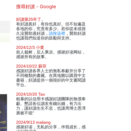
搜尋好讀 - Google
好讀第25年了
。
有好讀真好，有你也真好。但不知遍及
各地的你，究竟有多少。若你從未或很
久沒贊助過好讀，
請按這裡
，贊助好讀
也讓我們知道你的鼓勵與支持。
2024/12/3 小黄
前人栽树，后人乘凉。感谢好读网站，
感谢所有的故事。
2024/10/22 蘇菲
感謝好讀各界人士的無私奉獻并分享了
不同種類的書藏。在異地難以購買中文
書籍，好讀提供一個很好的中文書閱讀
平台。
2024/10/20 Tao
粗暴的以信用卡感謝好讀團隊的無償奉
獻。懇請各位讀友有錢出錢，有力出
力，讓好讀生生不息，也讓周博士恩澤
廣被不熄°
2024/9/13 maliang
感谢好读，无私的分享，伴我成长，感