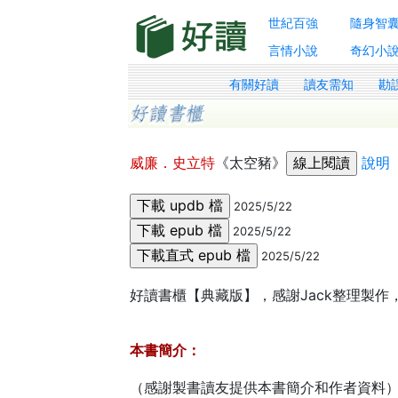
世紀百強
隨身智
言情小說
奇幻小
有關好讀
讀友需知
勘
威廉．史立特
《太空豬》
說明
2025/5/22
2025/5/22
2025/5/22
好讀書櫃【典藏版】，感謝Jack整理製作，
本書簡介：
（感謝製書讀友提供本書簡介和作者資料