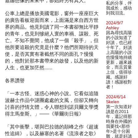
嘉娜想像的未來中，卻始終另有其人。
私的分享，伴
我成长，感动
公車上總是播放美國電影，窗外一座座巨大
到我泪流。
的廣告看板迎面而來，上面滿是來自西方世
2024/9/7
界的商品。他見到讀了同一本書卻無比平靜
Ashley
因為尋找高陽
的青年，也見到慘絕人寰的車禍、謀殺、死
的小說知道了
亡。不知不覺間，他成了一個「殺手」，但
好讀，也已經
他所要追殺的究竟是什麼？他們所期待的天
十年了。好讀
上高陽的小說
使，是否其實有著截然不同的面孔？慢慢
也慢慢地持續
的，他對於那本書帶來的啟發，以及他的新
更新，越來越
人生，也更加茫然……
全，而且質量
上佳，值得珍
藏。感謝好
各界讚譽
讀！感謝校對
者！
「一本古怪、迷惑心神的小說。它看似追隨
2024/6/14
波赫士作品中謎團處處的文風，但卻又轉向
Skelen
討喜的抒情文體，令人聯想到諾貝爾文學獎
第一次知道好
讀是在2011
得主馬奎斯。」——《華爾街日報》
年，還記得那
時身在外國的
「其中衝擊，堪與巴拉德的顛峰之作《超速
我要找<那些
年>是十分困
性追緝》，以及赫塞的名著《流浪者之歌》
難，就是好讀