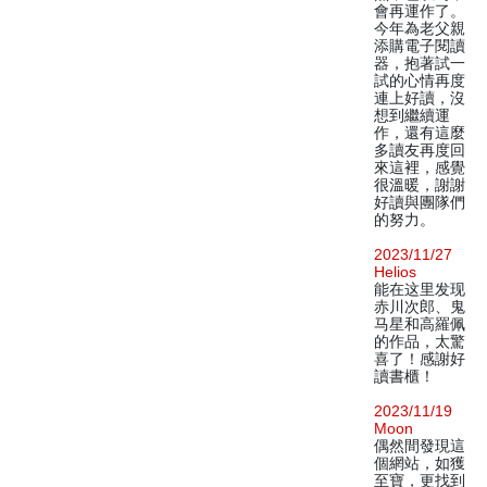
會再運作了。
今年為老父親
添購電子閱讀
器，抱著試一
試的心情再度
連上好讀，沒
想到繼續運
作，還有這麼
多讀友再度回
來這裡，感覺
很溫暖，謝謝
好讀與團隊們
的努力。
2023/11/27
Helios
能在这里发现
赤川次郎、鬼
马星和高羅佩
的作品，太驚
喜了！感謝好
讀書櫃！
2023/11/19
Moon
偶然間發現這
個網站，如獲
至寶，更找到