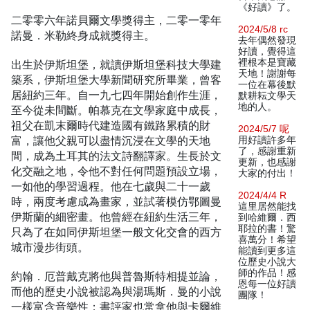
《好讀》了。
二零零六年諾貝爾文學獎得主，二零一零年
2024/5/8 rc
諾曼．米勒終身成就獎得主。
去年偶然發現
好讀，覺得這
裡根本是寶藏
出生於伊斯坦堡，就讀伊斯坦堡科技大學建
天地！謝謝每
築系，伊斯坦堡大學新聞研究所畢業，曾客
一位在幕後默
居紐約三年。自一九七四年開始創作生涯，
默耕耘文學天
地的人。
至今從未間斷。帕慕克在文學家庭中成長，
祖父在凱末爾時代建造國有鐵路累積的財
2024/5/7 呢
富，讓他父親可以盡情沉浸在文學的天地
用好讀許多年
了，感謝重新
間，成為土耳其的法文詩翻譯家。生長於文
更新，也感謝
化交融之地，令他不對任何問題預設立場，
大家的付出！
一如他的學習過程。他在七歲與二十一歲
2024/4/4 R
時，兩度考慮成為畫家，並試著模仿鄂圖曼
這里居然能找
伊斯蘭的細密畫。他曾經在紐約生活三年，
到哈維爾．西
耶拉的書！驚
只為了在如同伊斯坦堡一般文化交會的西方
喜萬分！希望
城市漫步街頭。
能讀到更多這
位歷史小說大
師的作品！感
約翰．厄普戴克將他與普魯斯特相提並論，
恩每一位好讀
而他的歷史小說被認為與湯瑪斯．曼的小說
團隊！
一樣富含音樂性；書評家也常拿他與卡爾維