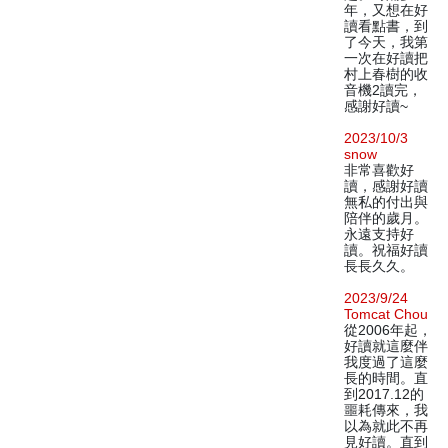
年，又想在好
讀看點書，到
了今天，我第
一次在好讀把
村上春樹的收
音機2讀完，
感謝好讀~
2023/10/3
snow
非常喜歡好
讀，感謝好讀
無私的付出與
陪伴的歲月。
永遠支持好
讀。祝福好讀
長長久久。
2023/9/24
Tomcat Chou
從2006年起，
好讀就這麼伴
我度過了這麼
長的時間。直
到2017.12的
噩耗傳來，我
以為就此不再
見好讀。直到