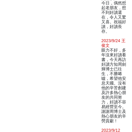
今日，偶然想
起老朋友，想
不到好讀還
在，令人又驚
又喜。祝福好
讀，好讀長
存。
2023/9/24 王
俊文
眼力不好，多
年沒來好讀看
書，今天再訪
好讀方知周劍
輝博士已往
生，不勝唏
噓，希望他安
息天國。沒有
他的辛苦創建
及許多熱心朋
友的共同努
力，好讀不容
易經營至今。
謝謝周博士及
熱心朋友的辛
勞貢獻！
2023/9/12