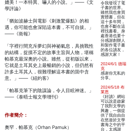
媲美！一本特異、嚇人的小說。」——《文
令我發現了電
子書的世界。
學評論》
雖然我也會買
實體書，但在
「猶如波赫士與電影《刺激驚爆點》的相
這十多年間，
也會不斷在這
遇，你可能也會深陷這本書，不可自拔。」
裡找書看。身
——《衛報》
處香港也要十
分感謝創辦人
和製作電子書
「字裡行間充斥夢幻與神祕氣息，具挑戰性
的各位讀友，
的結構，捉摸不定的故事主旨與人物，堪稱
感謝大家！
帕慕克最深奧的小說。雖然，從初版以來，
2024/6/1 德瑞
它就是土耳其史上最暢銷的小說，但仍然有
克
許多土耳其人，很難理解這本書的箇中含
感谢你无私的
意。」——《紐約客》
分享。
2024/5/18 布
「帕慕克筆下的陰謀論，令人目眩神迷。」
莱恩
——《泰晤士報文學增刊》
《好讀》網站
可以說是啟蒙
了我對文學的
興趣，一個提
作者簡介：
供了我自由自
在悠遊於文學
書海之中的平
奧罕．帕慕克（Orhan Pamuk）
台，太感謝