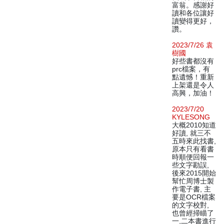
富翁。感謝好
讀和各位讓好
讀變得更好，
讚。
2023/7/26 袁
樹國
好些書都沒有
prc檔案，有
點遺憾！重新
上架還是令人
高興，加油！
2023/7/20
KYLESONG
大概2010知道
好讀, 就三不
五時來此找書,
原本只有看書
時順便回報一
些文字勘誤,
後來2015開始
幫忙周博士製
作電子書, 主
要是OCR檔案
的文字校對,
也曾經掃瞄了
一,二本書進行