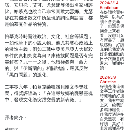
2024/3/14
諾、安貝托．艾可、尤瑟娜等傑出名家相評
Beatlebum
比。帕慕克也說自己非常喜歡尤瑟娜。尤瑟
在好讀挖寶好
幾年，以為好
娜在其傑出散文中所呈現的調性與語言，都
讀不會更新
是帕慕克作品的特質。
了，但還是偶
爾會上來看
看，沒想到又
帕慕克時時關注政治、文化、社會等議題，
有新書了，超
一如他筆下的小說人物。他尤其關心政治上
級感動！好讀
的激進主義，例如二戰中亞美尼亞人大屠殺
真的陪我渡過
好多個通勤的
事件的真相究竟為何？庫德族問題是否有完
日子跟愜意的
美解答？九一一之後，他積極參與「西方
週末，謝謝好
的」與「伊斯蘭的」相關討論，嚴厲反對
讀！
「黑白問題」的激化。
2024/3/9
Christine
二零零六年，帕慕克榮獲諾貝爾文學獎殊
好讀是我這個
文字工作者隨
榮，得獎評語為：「在追尋故鄉的憂鬱靈魂
時隨地的好朋
中，發現文化衝突跟交疊的新表徵。」
友，我有空就
上來，給我許
多精神糧食，
伴我度過許多
譯者簡介：
白天黑夜，有
好讀，真好！
非常感謝幕後
蔡鵑如