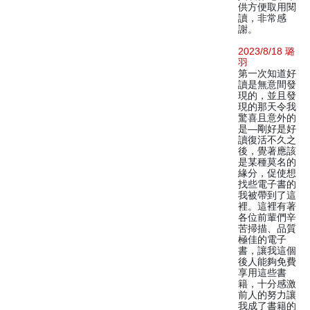
供方便取用閱
讀，非常感
謝。
2023/8/18 璐
羽
第一次知道好
讀是無意間發
現的，並且發
現的那天令我
驚喜且意外的
是—剛好是好
讀復活不久之
後，覺著應該
是某種莫名的
緣分，促使想
找些電子書的
我被帶到了這
裡。這裡有著
各位前輩們辛
苦掃描、品質
極佳的電子
書，讓我這個
後人能夠免費
享用這些書
籍，十分感激
前人的努力讓
我成了書籍的