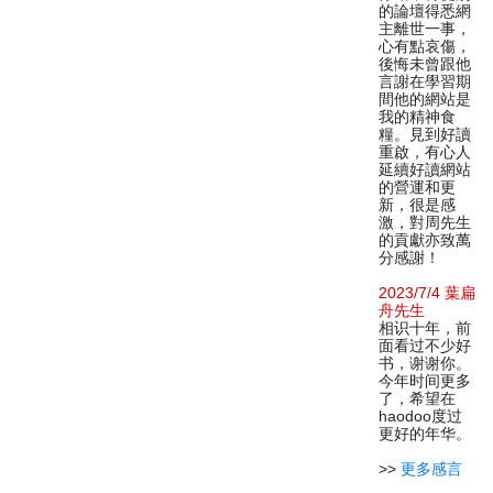
的論壇得悉網
主離世一事，
心有點哀傷，
後悔未曾跟他
言謝在學習期
間他的網站是
我的精神食
糧。見到好讀
重啟，有心人
延續好讀網站
的營運和更
新，很是感
激，對周先生
的貢獻亦致萬
分感謝！
2023/7/4 葉扁
舟先生
相识十年，前
面看过不少好
书，谢谢你。
今年时间更多
了，希望在
haodoo度过
更好的年华。
>>
更多感言