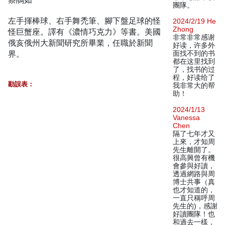
團隊。
左手揮棒球、右手舞禿筆、腳下盤足球的怪
2024/2/19 He
Zhong
怪巨蟹座。譯有《濃情巧克力》等書。美國
非常非常感谢
俄亥俄州大新聞研究所畢業，任職於新聞
好读，许多外
界。
面找不到的书
都在这里找到
了，找书的过
程，好读给了
勘誤表：
我非常大的帮
助！
2024/1/13
Vanessa
Chen
隔了七年才又
上來，才知周
先生離開了。
很高興曾有機
會參與好讀，
透過網路與周
博士共事（真
也才知道的，
一直只稱呼周
先生的)，感謝
好讀團隊！也
和過去一樣，