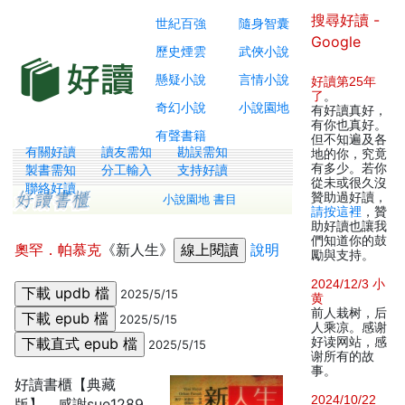
搜尋好讀 -
世紀百強
隨身智囊
Google
歷史煙雲
武俠小說
懸疑小說
言情小說
好讀第25年
了
。
奇幻小說
小說園地
有好讀真好，
有你也真好。
有聲書籍
但不知遍及各
有關好讀
讀友需知
勘誤需知
地的你，究竟
有多少。若你
製書需知
分工輸入
支持好讀
從未或很久沒
聯絡好讀
贊助過好讀，
小說園地 書目
請按這裡
，贊
助好讀也讓我
們知道你的鼓
奧罕．帕慕克
《新人生》
說明
勵與支持。
2024/12/3 小
2025/5/15
黄
前人栽树，后
2025/5/15
人乘凉。感谢
好读网站，感
2025/5/15
谢所有的故
事。
好讀書櫃【典藏
2024/10/22
版】，感謝sue1289