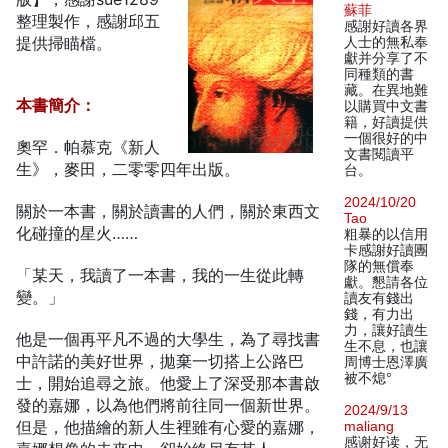
蘇菲
整理製作，感謝邱五
感謝好讀各界
提供掃瞄檔。
人士的無私奉
獻并分享了不
同種類的書
藏。在異地難
本書簡介：
以購買中文書
籍，好讀提供
一個很好的中
奧罕．帕慕克《新人
文書閱讀平
生》，麥田，二零零四年出版。
台。
2024/10/20
關於一本書，關於讀書的人們，關於東西文
Tao
化碰撞的星火……
粗暴的以信用
卡感謝好讀團
隊的無償奉
「某天，我讀了一本書，我的一生從此轉
獻。懇請各位
變。」
讀友有錢出
錢，有力出
力，讓好讀生
他是一個再平凡不過的大學生，為了尋找書
生不息，也讓
中許諾的美好世界，拋棄一切搭上公路巴
周博士恩澤廣
被不熄°
士，開始追尋之旅。他愛上了深受那本書啟
發的嘉娜，以為他們將前往同一個新世界。
2024/9/13
但是，他描繪的新人生裡雖有心愛的嘉娜，
maliang
感谢好读，无