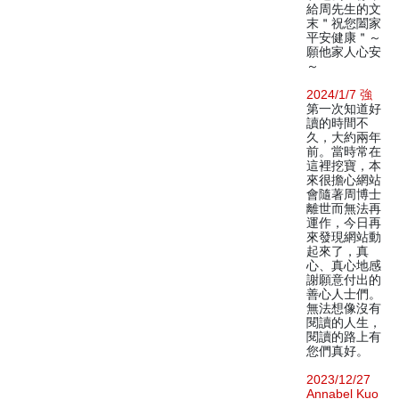
給周先生的文
末＂祝您闔家
平安健康＂～
願他家人心安
～
2024/1/7 強
第一次知道好
讀的時間不
久，大約兩年
前。當時常在
這裡挖寶，本
來很擔心網站
會隨著周博士
離世而無法再
運作，今日再
來發現網站動
起來了，真
心、真心地感
謝願意付出的
善心人士們。
無法想像沒有
閱讀的人生，
閱讀的路上有
您們真好。
2023/12/27
Annabel Kuo