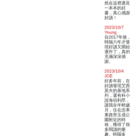
然在這裡遇見
一本本的好
書，真心感謝
好讀！
2023/10/7
Young
自2017年後，
時隔六年才發
現好讀又開始
運作了，真的
充滿深深感
謝。
2023/10/4
JOE
好多年前，在
好讀發現艾西
莫夫的基地系
列，還有科小
說海伯利昂，
讓我在年輕歲
月，住在忠孝
東路旁玉成公
園附近的時
候，獲得了很
多閱讀的樂
趣。時隔多