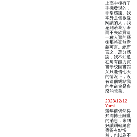
上高中後有了
手機發現的，
非常感謝。我
本身是個很愛
閱讀的人，我
感到若我活著
而不去欣賞這
一種人類的藝
術那將毫無意
義可言。總而
言之，萬分感
謝，我不知道
在每有能力買
書學校圖書館
又只能借七天
的情況下，沒
有這個網站我
的生命會是多
麼的荒蕪。
2023/12/12
Yumi
幾年前偶然得
知周博士離世
的消息，來到
好讀網站總會
覺得有點悵
然，也以為不