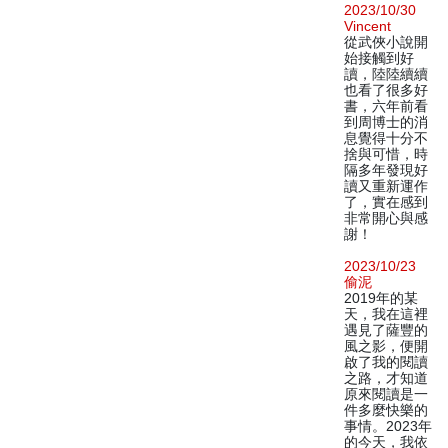
2023/10/30
Vincent
從武俠小說開
始接觸到好
讀，陸陸續續
也看了很多好
書，六年前看
到周博士的消
息覺得十分不
捨與可惜，時
隔多年發現好
讀又重新運作
了，實在感到
非常開心與感
謝！
2023/10/23
偷泥
2019年的某
天，我在這裡
遇見了薩豐的
風之影，便開
啟了我的閱讀
之路，才知道
原來閱讀是一
件多麼快樂的
事情。2023年
的今天，我依