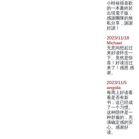
小時候很喜歡
的一本書終於
出現電子版，
感謝團隊的無
私分享，謝謝
好讀！
2023/11/18
Michael
无意间想起过
来好读怀念一
下。竟然是惊
喜！好读活过
来了！感恩 感
谢。
2023/11/5
angsila
每周上好读看
看是否有新
书，这已经成
了一个习惯。
这种陪伴是一
种舒服的，充
满确定感的安
心。感谢好
读。