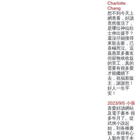
Charlotte
Chang
想不到今天上
網查看，好讀
竟然復活了，
是哪位神仙壯
士伸出援手？
還沒仔細搜尋
來龍去脈，已
喜極而泣。這
嘉惠眾多書友
但卻無啥收益
的苦工，真的
需要有很多愛
才能繼續下
去，祝福新版
主，謝謝您！
好人一生平
安！
2023/9/5 小張
喜愛好讀網站
及電子書本 很
多年月了。從
武俠小說起
始，到各種書
類，幸得有心
人製作電子本