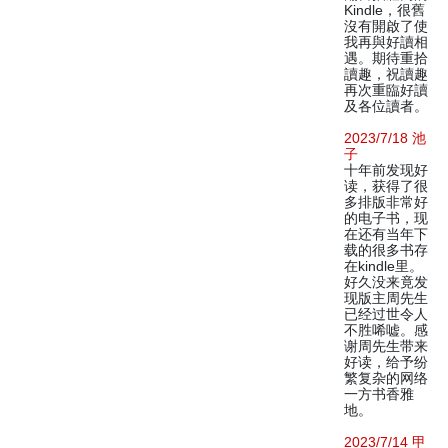
Kindle，很舊
沒有開啟了使
我再與好讀相
遇。期待重拾
讀趣，祝讀趣
再次重臨好讀
及各位讀者。
2023/7/18 池
子
十年前发现好
读，获得了很
多排版非常好
的电子书，现
在还有当年下
载的很多书存
在kindle里。
好久没来竟发
现版主周先生
已经过世令人
不胜唏嘘。感
谢周先生带来
好读，给予纷
繁复杂的网络
一方书香雅
地。
2023/7/14 甲