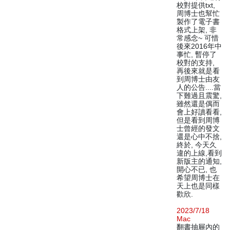
校對提供txt,
周博士也幫忙
製作了電子書
格式上架, 非
常感念~ 可惜
後來2016年中
事忙, 暫停了
校對的支持,
再後來就是看
到周博士由友
人的公告....當
下難過且震驚,
雖然還是偶而
會上好讀看看,
但是看到周博
士曾經的發文
還是心中不捨,
終於, 今天久
違的上線,看到
新版主的通知,
開心不已, 也
希望周博士在
天上也是同樣
歡欣.
2023/7/18
Mac
翻書抽屜內的