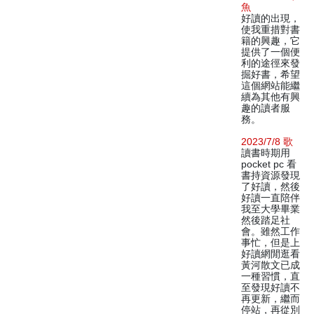
魚
好讀的出現，
使我重措對書
籍的興趣，它
提供了一個便
利的途徑來發
掘好書，希望
這個網站能繼
續為其他有興
趣的讀者服
務。
2023/7/8 歌
讀書時期用
pocket pc 看
書持資源發現
了好讀，然後
好讀一直陪伴
我至大學畢業
然後踏足社
會。雖然工作
事忙，但是上
好讀網閒逛看
黃河散文已成
一種習慣，直
至發現好讀不
再更新，繼而
停站，再從別