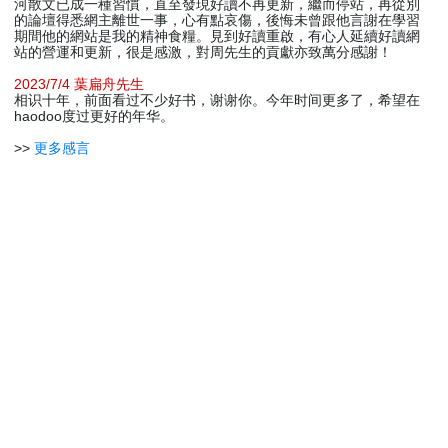
河散文已成一種習慣，直至發現好讀不再更新，繼而停站，再從別
的論壇得悉網主離世一事，心有點哀傷，後悔未曾跟他言謝在學習
期間他的網站是我的精神食糧。見到好讀重啟，有心人延續好讀網
站的營運和更新，很是感激，對周先生的貢獻亦致萬分感謝！
2023/7/4 葉扁舟先生
相识十年，前面看过不少好书，谢谢你。今年时间更多了，希望在
haodoo度过更好的年华。
>>
更多感言