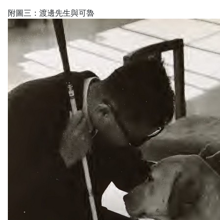
附圖三：渡邊先生與可魯