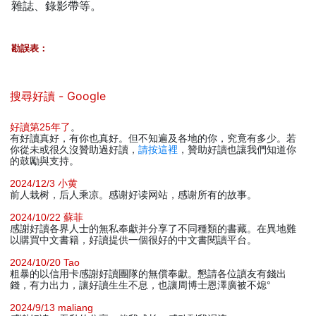
雜誌、錄影帶等。
勘誤表：
搜尋好讀 - Google
好讀第25年了
。
有好讀真好，有你也真好。但不知遍及各地的你，究竟有多少。若
你從未或很久沒贊助過好讀，
請按這裡
，贊助好讀也讓我們知道你
的鼓勵與支持。
2024/12/3 小黄
前人栽树，后人乘凉。感谢好读网站，感谢所有的故事。
2024/10/22 蘇菲
感謝好讀各界人士的無私奉獻并分享了不同種類的書藏。在異地難
以購買中文書籍，好讀提供一個很好的中文書閱讀平台。
2024/10/20 Tao
粗暴的以信用卡感謝好讀團隊的無償奉獻。懇請各位讀友有錢出
錢，有力出力，讓好讀生生不息，也讓周博士恩澤廣被不熄°
2024/9/13 maliang