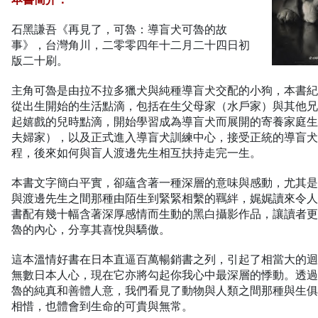
石黑謙吾《再見了，可魯：導盲犬可魯的故
事》，台灣角川，二零零四年十二月二十四日初
版二十刷。
主角可魯是由拉不拉多獵犬與純種導盲犬交配的小狗，本書
從出生開始的生活點滴，包括在生父母家（水戶家）與其他
起嬉戲的兒時點滴，開始學習成為導盲犬而展開的寄養家庭
夫婦家），以及正式進入導盲犬訓練中心，接受正統的導盲
程，後來如何與盲人渡邊先生相互扶持走完一生。
本書文字簡白平實，卻蘊含著一種深層的意味與感動，尤其
與渡邊先生之間那種由陌生到緊緊相繫的羈絆，娓娓讀來令
書配有幾十幅含著深厚感情而生動的黑白攝影作品，讓讀者
魯的內心，分享其喜悅與驕傲。
這本溫情好書在日本直逼百萬暢銷書之列，引起了相當大的
無數日本人心，現在它亦將勾起你我心中最深層的悸動。透
魯的純真和善體人意，我們看見了動物與人類之間那種與生
相惜，也體會到生命的可貴與無常。