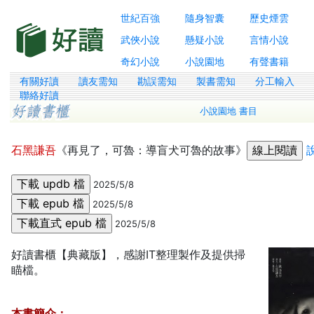
世紀百強
隨身智囊
歷史煙雲
武俠小說
懸疑小說
言情小說
奇幻小說
小說園地
有聲書籍
有關好讀
讀友需知
勘誤需知
製書需知
分工輸入
聯絡好讀
小說園地 書目
石黑謙吾
《再見了，可魯：導盲犬可魯的故事》
2025/5/8
2025/5/8
2025/5/8
好讀書櫃【典藏版】，感謝IT整理製作及提供掃
瞄檔。
本書簡介：