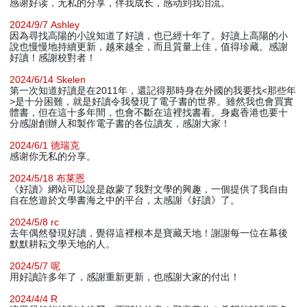
感谢好读，无私的分享，伴我成长，感动到我泪流。
2024/9/7 Ashley
因為尋找高陽的小說知道了好讀，也已經十年了。好讀上高陽的小
說也慢慢地持續更新，越來越全，而且質量上佳，值得珍藏。感謝
好讀！感謝校對者！
2024/6/14 Skelen
第一次知道好讀是在2011年，還記得那時身在外國的我要找<那些年
>是十分困難，就是好讀令我發現了電子書的世界。雖然我也會買實
體書，但在這十多年間，也會不斷在這裡找書看。身處香港也要十
分感謝創辦人和製作電子書的各位讀友，感謝大家！
2024/6/1 德瑞克
感谢你无私的分享。
2024/5/18 布莱恩
《好讀》網站可以說是啟蒙了我對文學的興趣，一個提供了我自由
自在悠遊於文學書海之中的平台，太感謝《好讀》了。
2024/5/8 rc
去年偶然發現好讀，覺得這裡根本是寶藏天地！謝謝每一位在幕後
默默耕耘文學天地的人。
2024/5/7 呢
用好讀許多年了，感謝重新更新，也感謝大家的付出！
2024/4/4 R