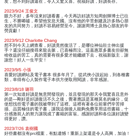
友，想不到好讀還在，令人又驚又喜。祝福好讀，好讀長存。
2023/9/24 王俊文
眼力不好，多年沒來好讀看書，今天再訪好讀方知周劍輝博士已往
生，不勝唏噓，希望他安息天國。沒有他的辛苦創建及許多熱心朋
友的共同努力，好讀不容易經營至今。謝謝周博士及熱心朋友的辛
勞貢獻！
2023/9/12 Charlotte Chang
想不到今天上網查看，好讀竟然復活了，是哪位神仙壯士伸出援
手？還沒仔細搜尋來龍去脈，已喜極而泣。這嘉惠眾多書友但卻無
啥收益的苦工，真的需要有很多愛才能繼續下去，祝福新版主，謝
謝您！好人一生平安！
2023/9/5 小張
喜愛好讀網站及電子書本 很多年月了。從武俠小說起始，到各種書
類，幸得有心人製作電子本供方便取用閱讀，非常感謝。
2023/8/18 璐羽
第一次知道好讀是無意間發現的，並且發現的那天令我驚喜且意外
的是—剛好是好讀復活不久之後，覺著應該是某種莫名的緣分，促
使想找些電子書的我被帶到了這裡。這裡有著各位前輩們辛苦掃
描、品質極佳的電子書，讓我這個後人能夠免費享用這些書籍，十
分感激前人的努力讓我成了書籍的富翁。感謝好讀和各位讓好讀變
得更好，讚。
2023/7/26 袁樹國
好些書都沒有prc檔案，有點遺憾！重新上架還是令人高興，加油！