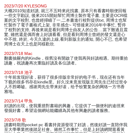
2023/7/20 KYLESONG
大概2010知道好讀, 就三不五時來此找書, 原本只有看書時順便回報
一些文字勘誤, 後來2015開始幫忙周博士製作電子書, 主要是OCR檔
案的文字校對, 也曾經掃瞄了一,二本書進行校對提供txt, 周博士也幫
忙製作了電子書格式上架, 非常感念~ 可惜後來2016年中事忙, 暫停
了校對的支持, 再後來就是看到周博士由友人的公告....當下難過且震
驚, 雖然還是偶而會上好讀看看, 但是看到周博士曾經的發文還是心
中不捨, 終於, 今天久違的上線,看到新版主的通知, 開心不已, 也希望
周博士在天上也是同樣歡欣.
2023/7/18 Mac
翻書抽屜內的Kindle，很舊沒有開啟了使我再與好讀相遇。期待重拾
讀趣，祝讀趣再次重臨好讀及各位讀者。
2023/7/18 池子
十年前发现好读，获得了很多排版非常好的电子书，现在还有当年
下载的很多书存在kindle里。好久没来竟发现版主周先生已经过世令
人不胜唏嘘。感谢周先生带来好读，给予纷繁复杂的网络一方书香
雅地。
2023/7/14 甲魚
好讀的出現，使我重措對書籍的興趣，它提供了一個便利的途徑來
發掘好書，希望這個網站能繼續為其他有興趣的讀者服務。
2023/7/8 歌
讀書時期用pocket pc 看書持資源發現了好讀，然後好讀一直陪伴我
至大學畢業然後踏足社會。雖然工作事忙，但是上好讀網閒逛看黃