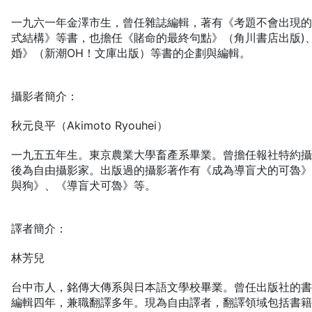
一九六一年金澤市生，曾任雜誌編輯，著有《考題不會出現
式結構》等書，也擔任《賭命的最終句點》（角川書店出版)
婚》（新潮OH！文庫出版）等書的企劃與編輯。
攝影者簡介：
秋元良平（Akimoto Ryouhei）
一九五五年生。東京農業大學畜產系畢業。曾擔任報社特約
後為自由攝影家。出版過的攝影著作有《成為導盲犬的可魯
與狗》、《導盲犬可魯》等。
譯者簡介：
林芳兒
台中市人，銘傳大傳系與日本語文學校畢業。曾任出版社的
編輯四年，兼職翻譯多年。現為自由譯者，翻譯領域包括書