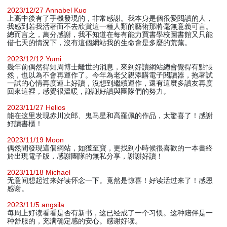
2023/12/27 Annabel Kuo
上高中後有了手機發現的，非常感謝。我本身是個很愛閱讀的人，
我感到若我活著而不去欣賞這一種人類的藝術那將毫無意義可言。
總而言之，萬分感謝，我不知道在每有能力買書學校圖書館又只能
借七天的情況下，沒有這個網站我的生命會是多麼的荒蕪。
2023/12/12 Yumi
幾年前偶然得知周博士離世的消息，來到好讀網站總會覺得有點悵
然，也以為不會再運作了。今年為老父親添購電子閱讀器，抱著試
一試的心情再度連上好讀，沒想到繼續運作，還有這麼多讀友再度
回來這裡，感覺很溫暖，謝謝好讀與團隊們的努力。
2023/11/27 Helios
能在这里发现赤川次郎、鬼马星和高羅佩的作品，太驚喜了！感謝
好讀書櫃！
2023/11/19 Moon
偶然間發現這個網站，如獲至寶，更找到小時候很喜歡的一本書終
於出現電子版，感謝團隊的無私分享，謝謝好讀！
2023/11/18 Michael
无意间想起过来好读怀念一下。竟然是惊喜！好读活过来了！感恩
感谢。
2023/11/5 angsila
每周上好读看看是否有新书，这已经成了一个习惯。这种陪伴是一
种舒服的，充满确定感的安心。感谢好读。