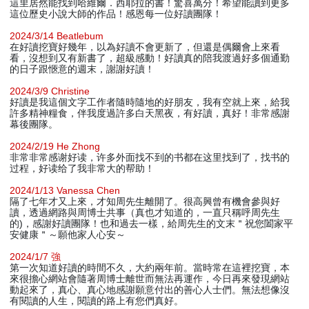
這里居然能找到哈維爾．西耶拉的書！驚喜萬分！希望能讀到更多
這位歷史小說大師的作品！感恩每一位好讀團隊！
2024/3/14 Beatlebum
在好讀挖寶好幾年，以為好讀不會更新了，但還是偶爾會上來看
看，沒想到又有新書了，超級感動！好讀真的陪我渡過好多個通勤
的日子跟愜意的週末，謝謝好讀！
2024/3/9 Christine
好讀是我這個文字工作者隨時隨地的好朋友，我有空就上來，給我
許多精神糧食，伴我度過許多白天黑夜，有好讀，真好！非常感謝
幕後團隊。
2024/2/19 He Zhong
非常非常感谢好读，许多外面找不到的书都在这里找到了，找书的
过程，好读给了我非常大的帮助！
2024/1/13 Vanessa Chen
隔了七年才又上來，才知周先生離開了。很高興曾有機會參與好
讀，透過網路與周博士共事（真也才知道的，一直只稱呼周先生
的)，感謝好讀團隊！也和過去一樣，給周先生的文末＂祝您闔家平
安健康＂～願他家人心安～
2024/1/7 強
第一次知道好讀的時間不久，大約兩年前。當時常在這裡挖寶，本
來很擔心網站會隨著周博士離世而無法再運作，今日再來發現網站
動起來了，真心、真心地感謝願意付出的善心人士們。無法想像沒
有閱讀的人生，閱讀的路上有您們真好。