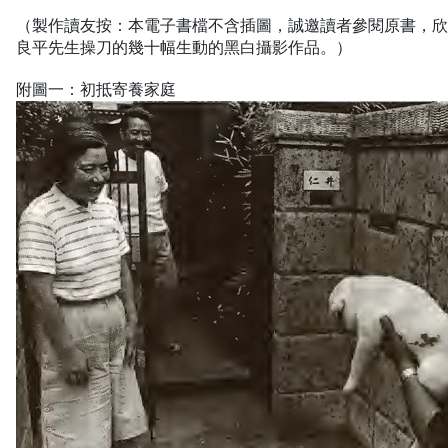
（製作讀友按：本電子書檔不含插圖，誠邀讀者參閱原書，
良平先生操刀的幾十幅生動的黑白攝影作品。）
附圖一：初抵寄養家庭