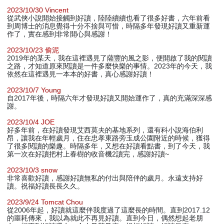
2023/10/30 Vincent
從武俠小說開始接觸到好讀，陸陸續續也看了很多好書，六年前看
到周博士的消息覺得十分不捨與可惜，時隔多年發現好讀又重新運
作了，實在感到非常開心與感謝！
2023/10/23 偷泥
2019年的某天，我在這裡遇見了薩豐的風之影，便開啟了我的閱讀
之路，才知道原來閱讀是一件多麼快樂的事情。2023年的今天，我
依然在這裡遇見一本本的好書，真心感謝好讀！
2023/10/7 Young
自2017年後，時隔六年才發現好讀又開始運作了，真的充滿深深感
謝。
2023/10/4 JOE
好多年前，在好讀發現艾西莫夫的基地系列，還有科小說海伯利
昂，讓我在年輕歲月，住在忠孝東路旁玉成公園附近的時候，獲得
了很多閱讀的樂趣。時隔多年，又想在好讀看點書，到了今天，我
第一次在好讀把村上春樹的收音機2讀完，感謝好讀~
2023/10/3 snow
非常喜歡好讀，感謝好讀無私的付出與陪伴的歲月。永遠支持好
讀。祝福好讀長長久久。
2023/9/24 Tomcat Chou
從2006年起，好讀就這麼伴我度過了這麼長的時間。直到2017.12
的噩耗傳來，我以為就此不再見好讀。直到今日，偶然想起老朋