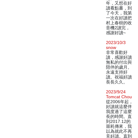
年，又想在好
讀看點書，到
了今天，我第
一次在好讀把
村上春樹的收
音機2讀完，
感謝好讀~
2023/10/3
snow
非常喜歡好
讀，感謝好讀
無私的付出與
陪伴的歲月。
永遠支持好
讀。祝福好讀
長長久久。
2023/9/24
Tomcat Chou
從2006年起，
好讀就這麼伴
我度過了這麼
長的時間。直
到2017.12的
噩耗傳來，我
以為就此不再
見好讀。直到