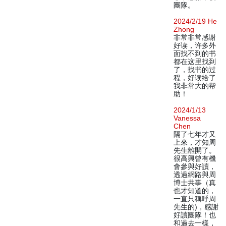
團隊。
2024/2/19 He
Zhong
非常非常感谢
好读，许多外
面找不到的书
都在这里找到
了，找书的过
程，好读给了
我非常大的帮
助！
2024/1/13
Vanessa
Chen
隔了七年才又
上來，才知周
先生離開了。
很高興曾有機
會參與好讀，
透過網路與周
博士共事（真
也才知道的，
一直只稱呼周
先生的)，感謝
好讀團隊！也
和過去一樣，