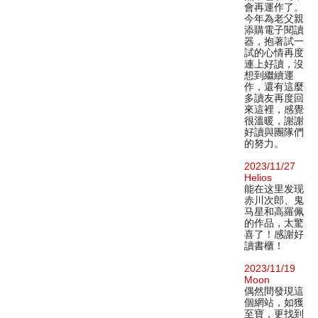
會再運作了。
今年為老父親
添購電子閱讀
器，抱著試一
試的心情再度
連上好讀，沒
想到繼續運
作，還有這麼
多讀友再度回
來這裡，感覺
很溫暖，謝謝
好讀與團隊們
的努力。
2023/11/27
Helios
能在这里发现
赤川次郎、鬼
马星和高羅佩
的作品，太驚
喜了！感謝好
讀書櫃！
2023/11/19
Moon
偶然間發現這
個網站，如獲
至寶，更找到