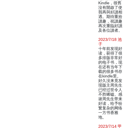
Kindle，很舊
沒有開啟了使
我再與好讀相
遇。期待重拾
讀趣，祝讀趣
再次重臨好讀
及各位讀者。
2023/7/18 池
子
十年前发现好
读，获得了很
多排版非常好
的电子书，现
在还有当年下
载的很多书存
在kindle里。
好久没来竟发
现版主周先生
已经过世令人
不胜唏嘘。感
谢周先生带来
好读，给予纷
繁复杂的网络
一方书香雅
地。
2023/7/14 甲