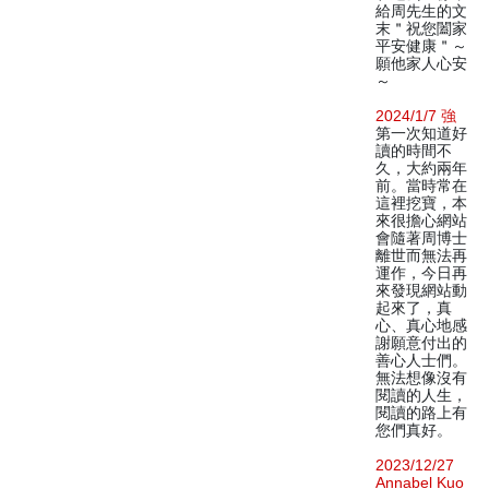
給周先生的文
末＂祝您闔家
平安健康＂～
願他家人心安
～
2024/1/7 強
第一次知道好
讀的時間不
久，大約兩年
前。當時常在
這裡挖寶，本
來很擔心網站
會隨著周博士
離世而無法再
運作，今日再
來發現網站動
起來了，真
心、真心地感
謝願意付出的
善心人士們。
無法想像沒有
閱讀的人生，
閱讀的路上有
您們真好。
2023/12/27
Annabel Kuo