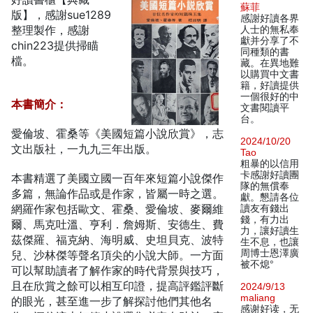
蘇菲
版】，感謝sue1289
感謝好讀各界
整理製作，感謝
人士的無私奉
獻并分享了不
chin223提供掃瞄
同種類的書
檔。
藏。在異地難
以購買中文書
籍，好讀提供
一個很好的中
本書簡介：
文書閱讀平
台。
愛倫坡、霍桑等《美國短篇小說欣賞》，志
2024/10/20
文出版社，一九九三年出版。
Tao
粗暴的以信用
卡感謝好讀團
本書精選了美國立國一百年來短篇小說傑作
隊的無償奉
多篇，無論作品或是作家，皆屬一時之選。
獻。懇請各位
網羅作家包括歐文、霍桑、愛倫坡、麥爾維
讀友有錢出
錢，有力出
爾、馬克吐溫、亨利．詹姆斯、安德生、費
力，讓好讀生
茲傑羅、福克納、海明威、史坦貝克、波特
生不息，也讓
周博士恩澤廣
兒、沙林傑等聲名頂尖的小說大師。一方面
被不熄°
可以幫助讀者了解作家的時代背景與技巧，
且在欣賞之餘可以相互印證，提高評鑑評斷
2024/9/13
maliang
的眼光，甚至進一步了解探討他們其他名
感谢好读，无