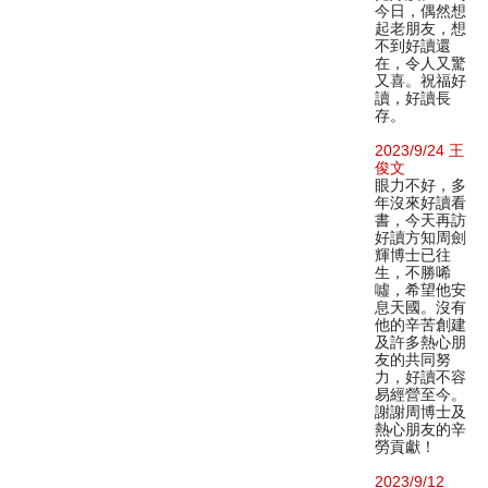
今日，偶然想
起老朋友，想
不到好讀還
在，令人又驚
又喜。祝福好
讀，好讀長
存。
2023/9/24 王
俊文
眼力不好，多
年沒來好讀看
書，今天再訪
好讀方知周劍
輝博士已往
生，不勝唏
噓，希望他安
息天國。沒有
他的辛苦創建
及許多熱心朋
友的共同努
力，好讀不容
易經營至今。
謝謝周博士及
熱心朋友的辛
勞貢獻！
2023/9/12