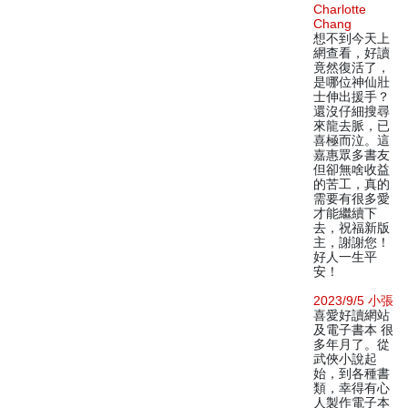
Charlotte
Chang
想不到今天上
網查看，好讀
竟然復活了，
是哪位神仙壯
士伸出援手？
還沒仔細搜尋
來龍去脈，已
喜極而泣。這
嘉惠眾多書友
但卻無啥收益
的苦工，真的
需要有很多愛
才能繼續下
去，祝福新版
主，謝謝您！
好人一生平
安！
2023/9/5 小張
喜愛好讀網站
及電子書本 很
多年月了。從
武俠小說起
始，到各種書
類，幸得有心
人製作電子本