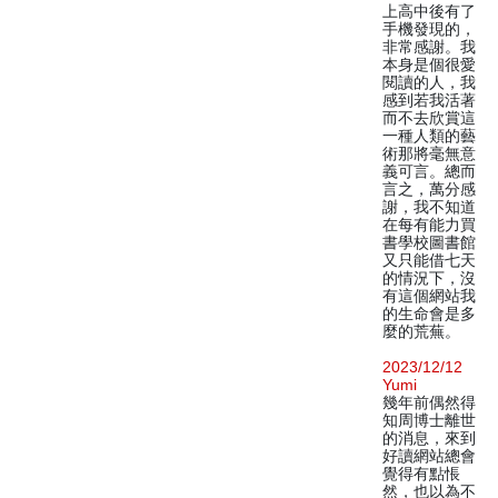
上高中後有了
手機發現的，
非常感謝。我
本身是個很愛
閱讀的人，我
感到若我活著
而不去欣賞這
一種人類的藝
術那將毫無意
義可言。總而
言之，萬分感
謝，我不知道
在每有能力買
書學校圖書館
又只能借七天
的情況下，沒
有這個網站我
的生命會是多
麼的荒蕪。
2023/12/12
Yumi
幾年前偶然得
知周博士離世
的消息，來到
好讀網站總會
覺得有點悵
然，也以為不