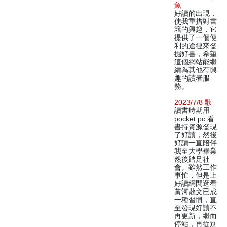
魚
好讀的出現，
使我重措對書
籍的興趣，它
提供了一個便
利的途徑來發
掘好書，希望
這個網站能繼
續為其他有興
趣的讀者服
務。
2023/7/8 歌
讀書時期用
pocket pc 看
書持資源發現
了好讀，然後
好讀一直陪伴
我至大學畢業
然後踏足社
會。雖然工作
事忙，但是上
好讀網閒逛看
黃河散文已成
一種習慣，直
至發現好讀不
再更新，繼而
停站，再從別