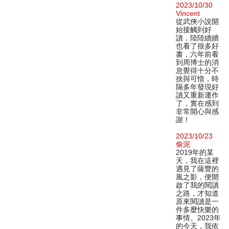
2023/10/30
Vincent
從武俠小說開
始接觸到好
讀，陸陸續續
也看了很多好
書，六年前看
到周博士的消
息覺得十分不
捨與可惜，時
隔多年發現好
讀又重新運作
了，實在感到
非常開心與感
謝！
2023/10/23
偷泥
2019年的某
天，我在這裡
遇見了薩豐的
風之影，便開
啟了我的閱讀
之路，才知道
原來閱讀是一
件多麼快樂的
事情。2023年
的今天，我依