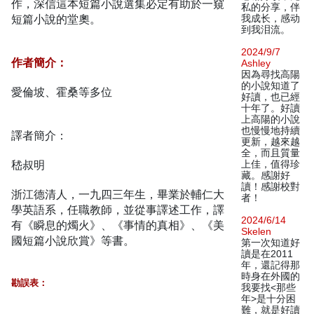
作，深信這本短篇小說選集必定有助於一窺
私的分享，伴
短篇小說的堂奧。
我成长，感动
到我泪流。
2024/9/7
作者簡介：
Ashley
因為尋找高陽
的小說知道了
愛倫坡、霍桑等多位
好讀，也已經
十年了。好讀
上高陽的小說
也慢慢地持續
譯者簡介：
更新，越來越
全，而且質量
嵇叔明
上佳，值得珍
藏。感謝好
讀！感謝校對
浙江德清人，一九四三年生，畢業於輔仁大
者！
學英語系，任職教師，並從事譯述工作，譯
2024/6/14
有《瞬息的燭火》、《事情的真相》、《美
Skelen
國短篇小說欣賞》等書。
第一次知道好
讀是在2011
年，還記得那
時身在外國的
勘誤表：
我要找<那些
年>是十分困
難，就是好讀