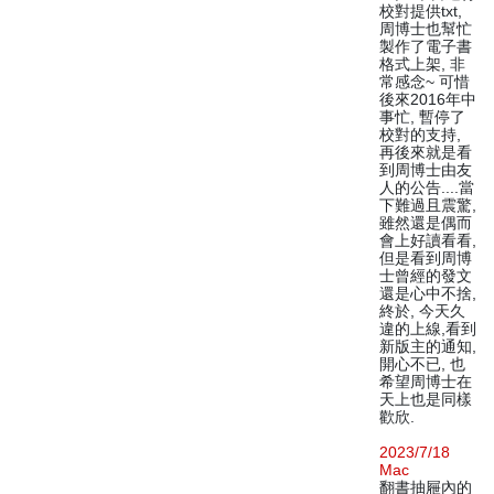
校對提供txt,
周博士也幫忙
製作了電子書
格式上架, 非
常感念~ 可惜
後來2016年中
事忙, 暫停了
校對的支持,
再後來就是看
到周博士由友
人的公告....當
下難過且震驚,
雖然還是偶而
會上好讀看看,
但是看到周博
士曾經的發文
還是心中不捨,
終於, 今天久
違的上線,看到
新版主的通知,
開心不已, 也
希望周博士在
天上也是同樣
歡欣.
2023/7/18
Mac
翻書抽屜內的