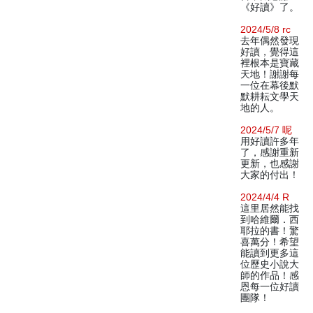
《好讀》了。
2024/5/8 rc
去年偶然發現
好讀，覺得這
裡根本是寶藏
天地！謝謝每
一位在幕後默
默耕耘文學天
地的人。
2024/5/7 呢
用好讀許多年
了，感謝重新
更新，也感謝
大家的付出！
2024/4/4 R
這里居然能找
到哈維爾．西
耶拉的書！驚
喜萬分！希望
能讀到更多這
位歷史小說大
師的作品！感
恩每一位好讀
團隊！