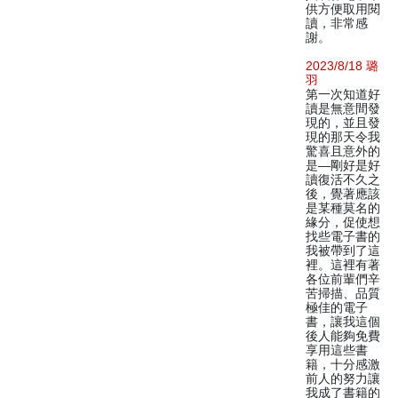
供方便取用閱
讀，非常感
謝。
2023/8/18 璐
羽
第一次知道好
讀是無意間發
現的，並且發
現的那天令我
驚喜且意外的
是—剛好是好
讀復活不久之
後，覺著應該
是某種莫名的
緣分，促使想
找些電子書的
我被帶到了這
裡。這裡有著
各位前輩們辛
苦掃描、品質
極佳的電子
書，讓我這個
後人能夠免費
享用這些書
籍，十分感激
前人的努力讓
我成了書籍的