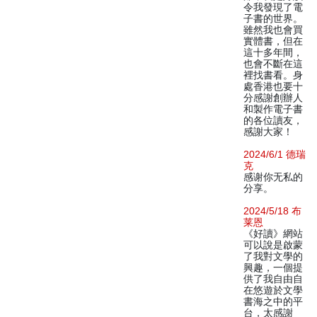
令我發現了電
子書的世界。
雖然我也會買
實體書，但在
這十多年間，
也會不斷在這
裡找書看。身
處香港也要十
分感謝創辦人
和製作電子書
的各位讀友，
感謝大家！
2024/6/1 德瑞
克
感谢你无私的
分享。
2024/5/18 布
莱恩
《好讀》網站
可以說是啟蒙
了我對文學的
興趣，一個提
供了我自由自
在悠遊於文學
書海之中的平
台，太感謝