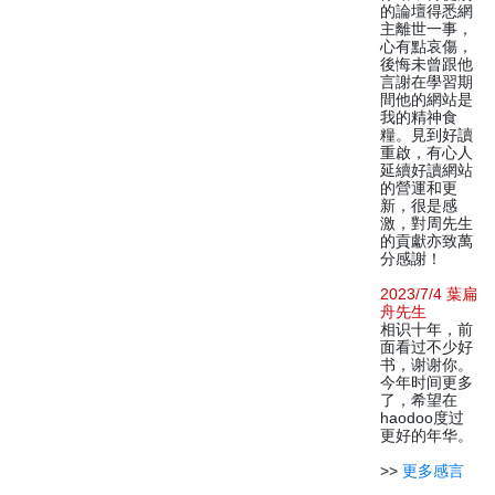
的論壇得悉網
主離世一事，
心有點哀傷，
後悔未曾跟他
言謝在學習期
間他的網站是
我的精神食
糧。見到好讀
重啟，有心人
延續好讀網站
的營運和更
新，很是感
激，對周先生
的貢獻亦致萬
分感謝！
2023/7/4 葉扁
舟先生
相识十年，前
面看过不少好
书，谢谢你。
今年时间更多
了，希望在
haodoo度过
更好的年华。
>>
更多感言