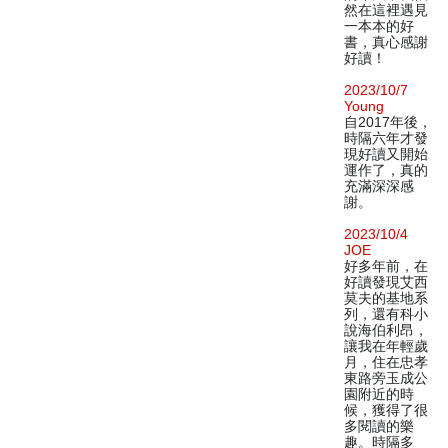
然在這裡遇見
一本本的好
書，真心感謝
好讀！
2023/10/7
Young
自2017年後，
時隔六年才發
現好讀又開始
運作了，真的
充滿深深感
謝。
2023/10/4
JOE
好多年前，在
好讀發現艾西
莫夫的基地系
列，還有科小
說海伯利昂，
讓我在年輕歲
月，住在忠孝
東路旁玉成公
園附近的時
候，獲得了很
多閱讀的樂
趣。時隔多