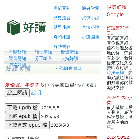
搜尋好讀 -
世紀百強
隨身智囊
Google
歷史煙雲
武俠小說
懸疑小說
言情小說
好讀第25年
了
。
奇幻小說
小說園地
有好讀真好，
有你也真好。
有聲書籍
但不知遍及各
有關好讀
讀友需知
勘誤需知
地的你，究竟
有多少。若你
製書需知
分工輸入
支持好讀
從未或很久沒
聯絡好讀
贊助過好讀，
小說園地 書目
請按這裡
，贊
助好讀也讓我
們知道你的鼓
愛倫坡、霍桑等多位
《美國短篇小說欣賞》
勵與支持。
說明
2024/12/3 小
黄
前人栽树，后
2025/5/8
人乘凉。感谢
2025/5/8
好读网站，感
谢所有的故
2025/5/8
事。
2024/10/22
好讀書櫃【典藏