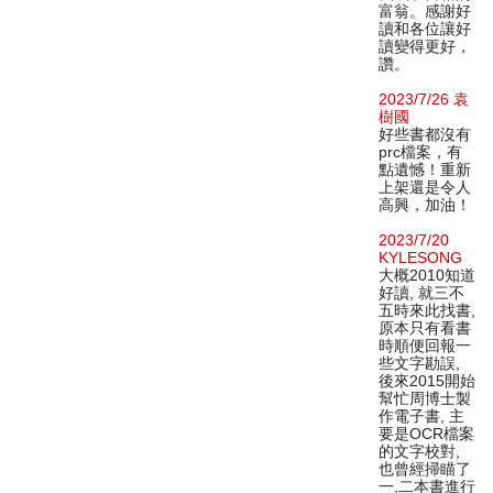
富翁。感謝好
讀和各位讓好
讀變得更好，
讚。
2023/7/26 袁
樹國
好些書都沒有
prc檔案，有
點遺憾！重新
上架還是令人
高興，加油！
2023/7/20
KYLESONG
大概2010知道
好讀, 就三不
五時來此找書,
原本只有看書
時順便回報一
些文字勘誤,
後來2015開始
幫忙周博士製
作電子書, 主
要是OCR檔案
的文字校對,
也曾經掃瞄了
一,二本書進行