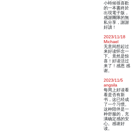
小時候很喜歡
的一本書終於
出現電子版，
感謝團隊的無
私分享，謝謝
好讀！
2023/11/18
Michael
无意间想起过
来好读怀念一
下。竟然是惊
喜！好读活过
来了！感恩 感
谢。
2023/11/5
angsila
每周上好读看
看是否有新
书，这已经成
了一个习惯。
这种陪伴是一
种舒服的，充
满确定感的安
心。感谢好
读。