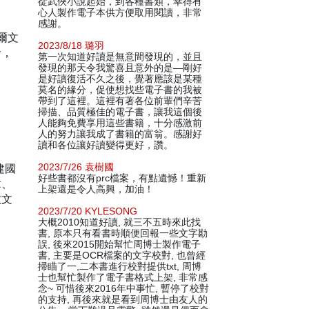
從武俠小說起始，到各種書類，幸得有
心人製作電子本供方便取用閱讀，非常
感謝。
爾文
2023/8/18 璐羽
命，
第一次知道好讀是無意間發現的，並且
發現的那天令我驚喜且意外的是—剛好
是好讀復活不久之後，覺著應該是某種
莫名的緣分，促使想找些電子書的我被
帶到了這裡。這裡有著各位前輩們辛苦
掃描、品質極佳的電子書，讓我這個後
人能夠免費享用這些書籍，十分感激前
人的努力讓我成了書籍的富翁。感謝好
讀和各位讓好讀變得更好，讚。
建國
2023/7/26 袁樹國
好些書都沒有prc檔案，有點遺憾！重新
章、
上架還是令人高興，加油！
散文
2023/7/20 KYLESONG
大概2010知道好讀, 就三不五時來此找
書, 原本只有看書時順便回報一些文字勘
誤, 後來2015開始幫忙周博士製作電子
書, 主要是OCR檔案的文字校對, 也曾經
掃瞄了一,二本書進行校對提供txt, 周博
士也幫忙製作了電子書格式上架, 非常感
念~ 可惜後來2016年中事忙, 暫停了校對
的支持, 再後來就是看到周博士由友人的