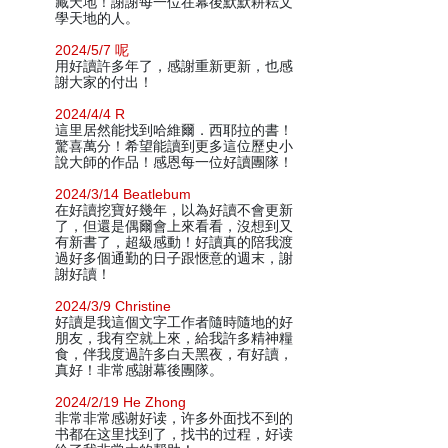
藏天地！謝謝每一位在幕後默默耕耘文
學天地的人。
2024/5/7 呢
用好讀許多年了，感謝重新更新，也感
謝大家的付出！
2024/4/4 R
這里居然能找到哈維爾．西耶拉的書！
驚喜萬分！希望能讀到更多這位歷史小
說大師的作品！感恩每一位好讀團隊！
2024/3/14 Beatlebum
在好讀挖寶好幾年，以為好讀不會更新
了，但還是偶爾會上來看看，沒想到又
有新書了，超級感動！好讀真的陪我渡
過好多個通勤的日子跟愜意的週末，謝
謝好讀！
2024/3/9 Christine
好讀是我這個文字工作者隨時隨地的好
朋友，我有空就上來，給我許多精神糧
食，伴我度過許多白天黑夜，有好讀，
真好！非常感謝幕後團隊。
2024/2/19 He Zhong
非常非常感谢好读，许多外面找不到的
书都在这里找到了，找书的过程，好读