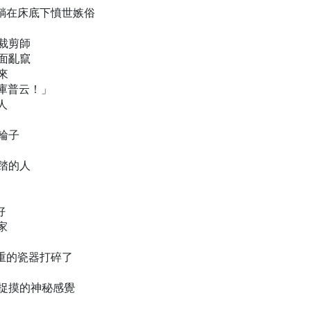
卡躺在床底下憤世嫉俗
裁剪師
面亂竄
來
・庫普云！」
人
輪子
踏的人
好
家
重的瓷器打碎了
可捉摸的神秘感覺