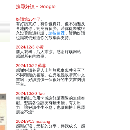
搜尋好讀 - Google
好讀第25年了
。
有好讀真好，有你也真好。但不知遍及
各地的你，究竟有多少。若你從未或很
久沒贊助過好讀，
請按這裡
，贊助好讀
也讓我們知道你的鼓勵與支持。
2024/12/3 小黄
前人栽树，后人乘凉。感谢好读网站，
感谢所有的故事。
2024/10/22 蘇菲
感謝好讀各界人士的無私奉獻并分享了
不同種類的書藏。在異地難以購買中文
書籍，好讀提供一個很好的中文書閱讀
平台。
2024/10/20 Tao
粗暴的以信用卡感謝好讀團隊的無償奉
獻。懇請各位讀友有錢出錢，有力出
力，讓好讀生生不息，也讓周博士恩澤
廣被不熄°
2024/9/13 maliang
感谢好读，无私的分享，伴我成长，感