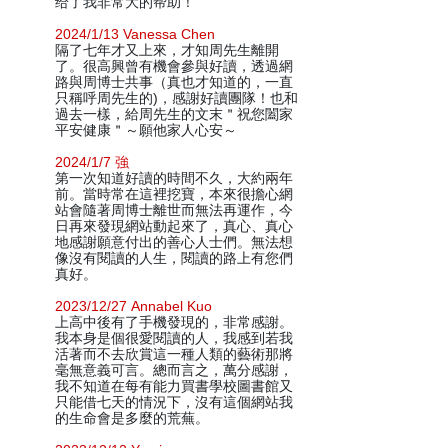
给了我非常大的帮助！
2024/1/13 Vanessa Chen
隔了七年才又上來，才知周先生離開
了。很高興曾有機會參與好讀，透過網
路與周博士共事（真也才知道的，一直
只稱呼周先生的)，感謝好讀團隊！也和
過去一樣，給周先生的文末＂祝您闔家
平安健康＂～願他家人心安～
2024/1/7 強
第一次知道好讀的時間不久，大約兩年
前。當時常在這裡挖寶，本來很擔心網
站會隨著周博士離世而無法再運作，今
日再來發現網站動起來了，真心、真心
地感謝願意付出的善心人士們。無法想
像沒有閱讀的人生，閱讀的路上有您們
真好。
2023/12/27 Annabel Kuo
上高中後有了手機發現的，非常感謝。
我本身是個很愛閱讀的人，我感到若我
活著而不去欣賞這一種人類的藝術那將
毫無意義可言。總而言之，萬分感謝，
我不知道在每有能力買書學校圖書館又
只能借七天的情況下，沒有這個網站我
的生命會是多麼的荒蕪。