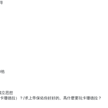
得
和他
獨立思想
玩卡珊德拉）？/求上帝保佑你好好的。爲什麼要玩卡珊德拉？