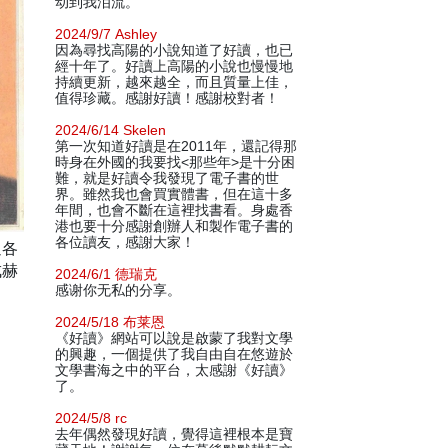
动到我泪流。
2024/9/7 Ashley
因為尋找高陽的小說知道了好讀，也已
經十年了。好讀上高陽的小說也慢慢地
持續更新，越來越全，而且質量上佳，
值得珍藏。感謝好讀！感謝校對者！
2024/6/14 Skelen
第一次知道好讀是在2011年，還記得那
時身在外國的我要找<那些年>是十分困
難，就是好讀令我發現了電子書的世
界。雖然我也會買實體書，但在這十多
年間，也會不斷在這裡找書看。身處香
港也要十分感謝創辦人和製作電子書的
各位讀友，感謝大家！
過各
成赫
2024/6/1 德瑞克
感谢你无私的分享。
2024/5/18 布莱恩
《好讀》網站可以說是啟蒙了我對文學
的興趣，一個提供了我自由自在悠遊於
文學書海之中的平台，太感謝《好讀》
了。
2024/5/8 rc
去年偶然發現好讀，覺得這裡根本是寶