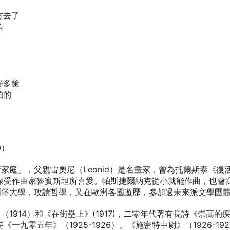
方去了
信
好多筐
怕的
0）
家庭」，父親雷奧尼（Leonid）是名畫家，曾為托爾斯泰《復
，深受作曲家魯賓斯坦所喜愛。帕斯捷爾納克從小就能作曲，也會
爾堡大學，攻讀哲學，又在歐洲各國遊歷，參加過未來派文學團
1914）和《在街壘上》(1917)，二零年代著有長詩《崇高的
一九零五年》（1925-1926）、《施密特中尉》（1926-192