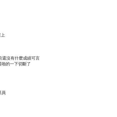
崖上
目前還沒有什麼成績可言
晨啪的一下切斷了
話員