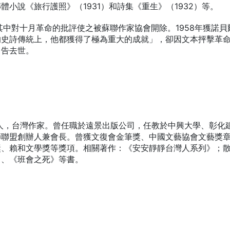
小說《旅行護照》（1931）和詩集《重生》（1932）等。
其中對十月革命的批評使之被蘇聯作家協會開除。1958年獲諾貝
的史詩傳統上，他都獲得了極為重大的成就」，卻因文本抨擊革
即告去世。
鄉人，台灣作家。曾任職於遠景出版公司，任教於中興大學、彰化
師聯盟創辦人兼會長。曾獲文復會金筆獎、中國文藝協會文藝獎
獎、賴和文學獎等獎項。相關著作：《安安靜靜台灣人系列》；
》、《班會之死》等書。