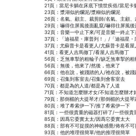
21頁：當尼卡躺在床底下憤世疾俗/當尼
23頁：漿湖似的爛泥/漿糊似的爛泥
26頁：名氣、顧主、裁剪師/名氣、主顧、
29頁：嚇得住屏風後面亂竄/嚇得往屏風後
32頁：音樂一中止下來/可是音樂一終止下
37頁：「迪福星・庫普列！」/「迪福星
37頁：尤蘇普卡是看更人/尤蘇普卡是看屋
41頁：看更人吉馬徹丁/看屋人吉馬徹丁
56頁：乏煞車掣的粗輪子/缺乏煞車掣的粗
56頁：無後，他來了/然後，他來了
66頁：他在說，被踐踏的人/祂在說，被踐
69頁：召集到客室去/召集到會客室去
70頁：都是為的人道/都是為了人道
71頁：不知道怎麼辦才女/不知道怎麼辦才
79頁：那倒楣的大提琴才/那倒楣的大提琴
80頁：堆了希索伊一下/推了希索伊一下
81頁：一些很貴重的磁器打碎了/一些很貴
85頁：因爲它委實太太/因爲它委實太大
88頁：部有不可捉摸的神秘感覺/佈有不
93頁：他的堆理很簡單/他的推理很簡單