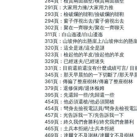
284頁：檢貫兩面牆壁/橫貫兩面牆壁
291頁：大家用力擁/大家用力推
293頁：檢破爛的韃靼/撿破爛的韃靼
294頁：窗子俘視出去/窗子俯視出去
302頁：聚在一齊聊夫/聚在一齊聊天
311頁：白山迤逶/白山逶迤
313頁：山坡伸的出懸崖上/山坡伸出的懸
320頁：這全是迷/這全是謎
323頁：檢起他的羊皮/撿起他的羊皮
329頁：已經迷夫/已經迷失
331頁：目前還前還沒有什麼成績可言/ 
345頁：那天早晨拍的一下切斷了/那天早
361頁：傳徧了整座樹林/傳遍了整座樹林
379頁：退修保姆/退休褓姆
395頁：先還歸一些/先歸還一些
454頁：他必須還槍/他必須開槍
454頁：彎身去撿視電話員/彎身去檢視電
457頁：光告訴我一下/先告訴我一下
459頁：終久我們會勝利/終究我們會勝利
465頁：土兵本拒絕/士兵本拒絕
469頁：達爾文不及謝林/達爾文不及樹林