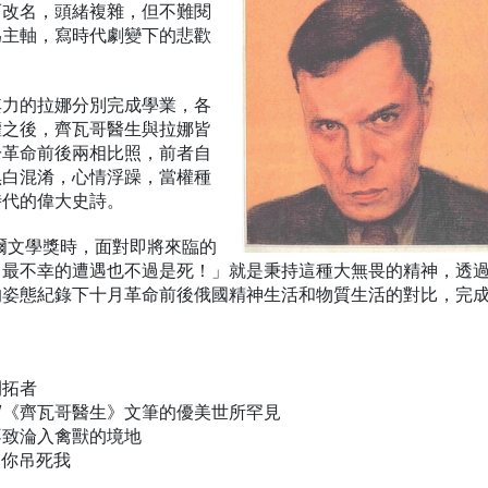
而改名，頭緒複雜，但不難閱
為主軸，寫時代劇變下的悲歡
其力的拉娜分別完成學業，各
權之後，齊瓦哥醫生與拉娜皆
於革命前後兩相比照，前者自
黑白混淆，心情浮躁，當權種
時代的偉大史詩。
貝爾文學獎時，面對即將來臨的
，最不幸的遭遇也不過是死！」就是秉持這種大無畏的精神，透
的姿態紀錄下十月革命前後俄國精神生活和物質生活的對比，完
開拓者
/《齊瓦哥醫生》文筆的優美世所罕見
不致淪入禽獸的境地
出你吊死我