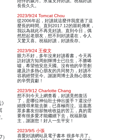
陪伴的歲月。永遠支持好讀。祝福好讀
長長久久。
2023/9/24 Tomcat Chou
從2006年起，好讀就這麼伴我度過了這
麼長的時間。直到2017.12的噩耗傳來，
我以為就此不再見好讀。直到今日，偶
然想起老朋友，想不到好讀還在，令人
又驚又喜。祝福好讀，好讀長存。
2023/9/24 王俊文
眼力不好，多年沒來好讀看書，今天再
訪好讀方知周劍輝博士已往生，不勝唏
噓，希望他安息天國。沒有他的辛苦創
建及許多熱心朋友的共同努力，好讀不
容易經營至今。謝謝周博士及熱心朋友
的辛勞貢獻！
2023/9/12 Charlotte Chang
想不到今天上網查看，好讀竟然復活
了，是哪位神仙壯士伸出援手？還沒仔
活》
細搜尋來龍去脈，已喜極而泣。這嘉惠
寫
眾多書友但卻無啥收益的苦工，真的需
要有很多愛才能繼續下去，祝福新版
體。
主，謝謝您！好人一生平安！
疾
2023/9/5 小張
喜愛好讀網站及電子書本 很多年月了。
7）