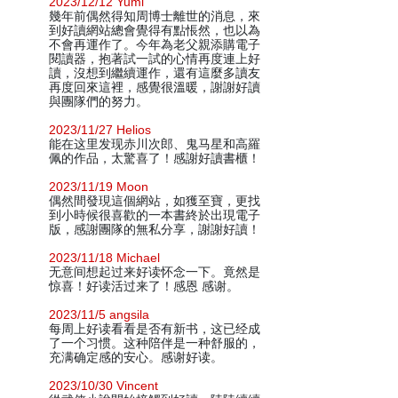
2023/12/12 Yumi
幾年前偶然得知周博士離世的消息，來
到好讀網站總會覺得有點悵然，也以為
不會再運作了。今年為老父親添購電子
閱讀器，抱著試一試的心情再度連上好
讀，沒想到繼續運作，還有這麼多讀友
再度回來這裡，感覺很溫暖，謝謝好讀
與團隊們的努力。
2023/11/27 Helios
能在这里发现赤川次郎、鬼马星和高羅
佩的作品，太驚喜了！感謝好讀書櫃！
2023/11/19 Moon
偶然間發現這個網站，如獲至寶，更找
到小時候很喜歡的一本書終於出現電子
版，感謝團隊的無私分享，謝謝好讀！
2023/11/18 Michael
无意间想起过来好读怀念一下。竟然是
惊喜！好读活过来了！感恩 感谢。
2023/11/5 angsila
每周上好读看看是否有新书，这已经成
了一个习惯。这种陪伴是一种舒服的，
充满确定感的安心。感谢好读。
2023/10/30 Vincent