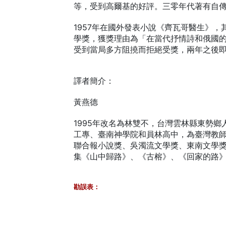
等，受到高爾基的好評。三零年代著有自傳體
1957年在國外發表小說《齊瓦哥醫生》，
學獎，獲獎理由為「在當代抒情詩和俄國
受到當局多方阻撓而拒絕受獎，兩年之後
譯者簡介：
黃燕德
1995年改名為林雙不，台灣雲林縣東勢
工專、臺南神學院和員林高中，為臺灣教
聯合報小說獎、吳濁流文學獎、東南文學
集《山中歸路》、《古榕》、《回家的路
勘誤表：