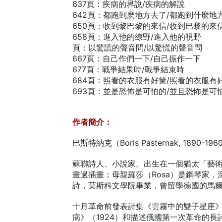
637頁：疾病的界說/疾病的解說
642頁：都跑到麽地方去了/都跑到什麼地
650頁：收到黎巴黎的來信/收到巴黎的來
658頁：進入他的線野/進入他的視野
頁：以驚謊的聲音問/以驚慌的聲音問
667頁：自己作們一下/自己振作一下
677頁：戰爭結果時/戰爭結束時
684頁：照看的衣服有好筐/照看的衣服有
693頁：並是恐怖是可怕的/並且恐怖是可
作者簡介：
巴斯特納克（Boris Pasternak, 1890-196
蘇聯詩人、小說家。出生在一個猶太「藝術
畫過插畫；母親羅莎（Rosa）是鋼琴家
詩，莫斯科文學院畢業，曾留學德國的馬
十月革命前發表詩集《雲霧中的雙子星座》（
病》（1924）和描述俄國第一次革命的長詩《