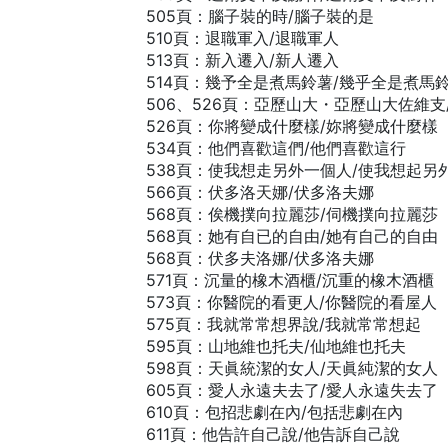
505頁：腦子裝的時/腦子裝的是
510頁：退職軍入/退職軍人
513頁：新入遷入/新人遷入
514頁：幾予全是煮馬鈴薯/幾乎全是煮馬
506、526頁：亞歷山大・亞歷山大佐維
526頁：你將變成什麼樣/妳將變成什麼樣
534頁：他們喜歡這們/他們喜歡這行
538頁：使我想走另外一個人/使我想起另
566頁：伏多洛天娜/伏多洛夫娜
568頁：俟機撲向拉麗莎/伺機撲向拉麗莎
568頁：她有自已的自由/她有自己的自由
568頁：伏多夫洛娜/伏多洛夫娜
571頁：沉量的橡木酒櫃/沉重的橡木酒櫃
573頁：你醫院的看更人/你醫院的看屋人
575頁：我就常常想界說/我就常常想起
595頁：山地維也托夫/仙地維也托夫
598頁：天眞統潔的女人/天眞純潔的女人
605頁：愛人永遠夫去了/愛人永遠失去了
610頁：包招悲劇在內/包括悲劇在內
611頁：他告許自己說/他告訴自己說