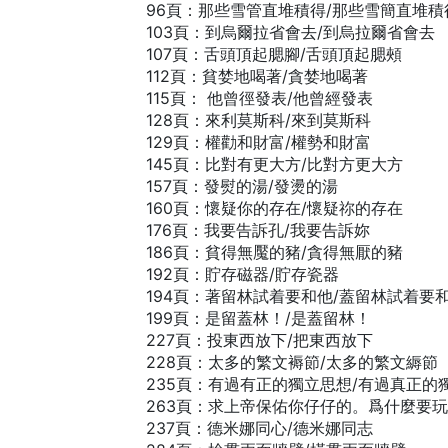
96頁：那些雪管直堆積得/那些雪簡直堆積
103頁：到烏爾拉省會去/到烏拉爾省會去
107頁：舌頭頂起腮腳/舌頭頂起腮頰
112頁：貧婪地喝著/貪婪地喝著
115頁： 他曾徑發表/他曾經發表
128頁：來利莫斯科/來到莫斯科
129頁：權勸和財富/權勢和財富
145頁：比對有更大方/比對方更大方
157頁：發熨的湯/發燙的湯
160頁：懷疑你的存在/懷疑祢的存在
176頁：我要告訴孔/我要告訴妳
186頁：貧得無魘的豬/貪得無厭的豬
192頁：貯存磁器/貯存瓷器
194頁：著留林試着要和他/蓋留林試着要
199頁：是留蓋林！/是蓋留林！
227頁：投東西放下/把東西放下
228頁：太多的繁文褥節/太多的繁文縟節
235頁：有過有正的獨立思想/有過真正的
263頁：求上帝保佑你仔仔的。爲什麼要
237頁：德米娜同心/德米娜同志