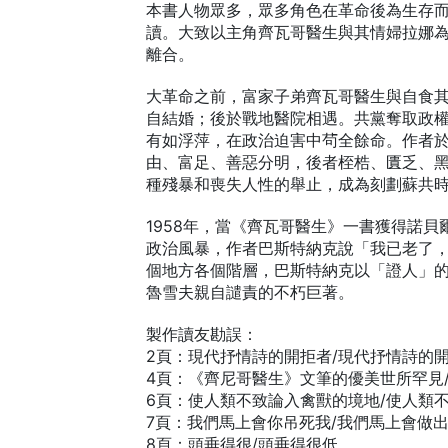
本書人物眾多，眾多角色在革命後為生存
讀。大致以主角齊瓦哥醫生與其情婦拉娜
離合。
大革命之前，富家子弟齊瓦哥醫生與自食
自結婚；後於戰地醫院相遇。共黨奪取政
有如浮萍，在政治迫害中茍全餘命。作者
由、富足、善惡分明，後者桎梏、匱乏、
種殘暴和喪失人性的舉止，成為刻劃蘇共
1958年，當《齊瓦哥醫生》一書獲得諾
政治風暴，作者巴斯特納克說「我已老了
個地方各個階層，巴斯特納克以「證人」
魯雪夫親自譴責的不朽巨著。
製作讀友勘誤：
2頁：現代抒情詩的開拒者/現代抒情詩的
4頁：《齊尼哥醫生》文筆的優美世所罕見
6頁：使人類不致論入禽獸的境地/使人類
7頁：我們馬上會你吊死我/我們馬上會做
8頁：頭垂得很/頭垂得很低