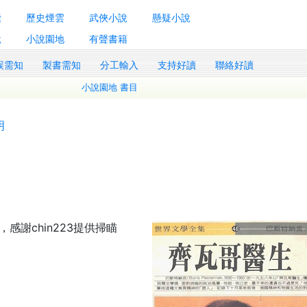
囊
歷史煙雲
武俠小說
懸疑小說
說
小說園地
有聲書籍
誤需知
製書需知
分工輸入
支持好讀
聯絡好讀
小說園地 書目
明
感謝chin223提供掃瞄