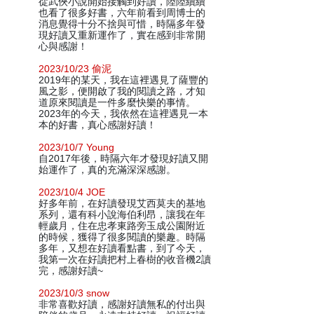
從武俠小說開始接觸到好讀，陸陸續續
也看了很多好書，六年前看到周博士的
消息覺得十分不捨與可惜，時隔多年發
現好讀又重新運作了，實在感到非常開
心與感謝！
2023/10/23 偷泥
2019年的某天，我在這裡遇見了薩豐的
風之影，便開啟了我的閱讀之路，才知
道原來閱讀是一件多麼快樂的事情。
2023年的今天，我依然在這裡遇見一本
本的好書，真心感謝好讀！
2023/10/7 Young
自2017年後，時隔六年才發現好讀又開
始運作了，真的充滿深深感謝。
2023/10/4 JOE
好多年前，在好讀發現艾西莫夫的基地
系列，還有科小說海伯利昂，讓我在年
輕歲月，住在忠孝東路旁玉成公園附近
的時候，獲得了很多閱讀的樂趣。時隔
多年，又想在好讀看點書，到了今天，
我第一次在好讀把村上春樹的收音機2讀
完，感謝好讀~
2023/10/3 snow
非常喜歡好讀，感謝好讀無私的付出與