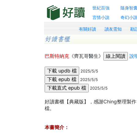
世紀百強
隨身智
言情小說
奇幻小
有關好讀
讀友需知
勘
巴斯特納克
《齊瓦哥醫生》
說
2025/5/5
2025/5/5
2025/5/5
好讀書櫃【典藏版】，感謝Ching整理製作，
檔。
本書簡介：