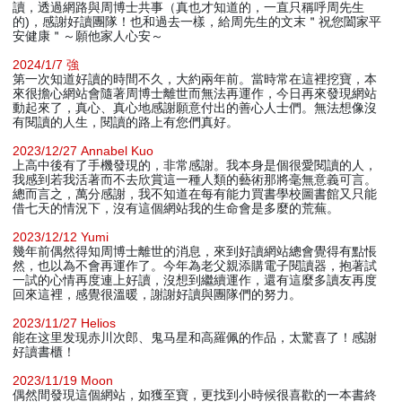
讀，透過網路與周博士共事（真也才知道的，一直只稱呼周先生
的)，感謝好讀團隊！也和過去一樣，給周先生的文末＂祝您闔家平
安健康＂～願他家人心安～
2024/1/7 強
第一次知道好讀的時間不久，大約兩年前。當時常在這裡挖寶，本
來很擔心網站會隨著周博士離世而無法再運作，今日再來發現網站
動起來了，真心、真心地感謝願意付出的善心人士們。無法想像沒
有閱讀的人生，閱讀的路上有您們真好。
2023/12/27 Annabel Kuo
上高中後有了手機發現的，非常感謝。我本身是個很愛閱讀的人，
我感到若我活著而不去欣賞這一種人類的藝術那將毫無意義可言。
總而言之，萬分感謝，我不知道在每有能力買書學校圖書館又只能
借七天的情況下，沒有這個網站我的生命會是多麼的荒蕪。
2023/12/12 Yumi
幾年前偶然得知周博士離世的消息，來到好讀網站總會覺得有點悵
然，也以為不會再運作了。今年為老父親添購電子閱讀器，抱著試
一試的心情再度連上好讀，沒想到繼續運作，還有這麼多讀友再度
回來這裡，感覺很溫暖，謝謝好讀與團隊們的努力。
2023/11/27 Helios
能在这里发现赤川次郎、鬼马星和高羅佩的作品，太驚喜了！感謝
好讀書櫃！
2023/11/19 Moon
偶然間發現這個網站，如獲至寶，更找到小時候很喜歡的一本書終