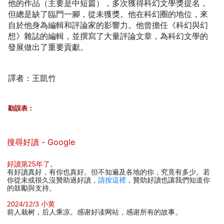
他的作品（主要是中短篇），多次獲得科幻文學獎提名，
但總是缺了臨門一腳，從未獲獎。他在科幻圈的地位，來
自於他身為編輯和評論家的影響力。他曾擔任《科幻與幻
想》雜誌的編輯，並撰寫了大量評論文章，為科幻文學的
發展做出了重要貢獻。
譯者：王凱竹
勘誤表：
搜尋好讀 - Google
好讀第25年了
。
有好讀真好，有你也真好。但不知遍及各地的你，究竟有多少。若
你從未或很久沒贊助過好讀，
請按這裡
，贊助好讀也讓我們知道你
的鼓勵與支持。
2024/12/3 小黄
前人栽树，后人乘凉。感谢好读网站，感谢所有的故事。