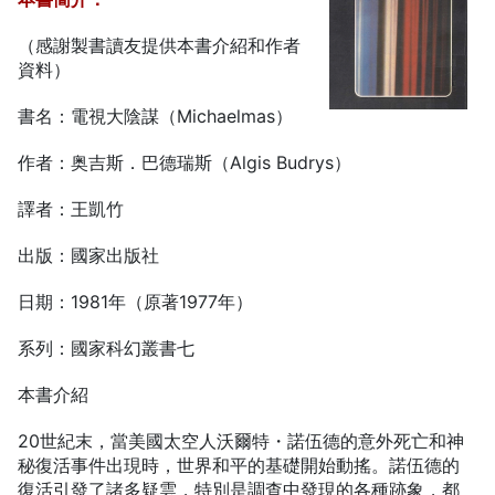
（感謝製書讀友提供本書介紹和作者
資料）
書名：電視大陰謀（Michaelmas）
作者：奥吉斯．巴德瑞斯（Algis Budrys）
譯者：王凱竹
出版：國家出版社
日期：1981年（原著1977年）
系列：國家科幻叢書七
本書介紹
20世紀末，當美國太空人沃爾特・諾伍德的意外死亡和神
秘復活事件出現時，世界和平的基礎開始動搖。諾伍德的
復活引發了諸多疑雲，特別是調查中發現的各種跡象，都