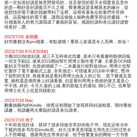
第一次知道好讀是無意間發現的，並且發現的那天令我驚喜且意外
的是—剛好是好讀復活不久之後，覺著應該是某種莫名的緣分，促
使想找些電子書的我被帶到了這裡。這裡有著各位前輩們辛苦掃
描、品質極佳的電子書，讓我這個後人能夠免費享用這些書籍，十
分感激前人的努力讓我成了書籍的富翁。感謝好讀和各位讓好讀變
得更好，讚。
2023/7/26 袁樹國
好些書都沒有prc檔案，有點遺憾！重新上架還是令人高興，加油！
2023/7/20 KYLESONG
大概2010知道好讀, 就三不五時來此找書, 原本只有看書時順便回報
一些文字勘誤, 後來2015開始幫忙周博士製作電子書, 主要是OCR檔
案的文字校對, 也曾經掃瞄了一,二本書進行校對提供txt, 周博士也幫
忙製作了電子書格式上架, 非常感念~ 可惜後來2016年中事忙, 暫停
了校對的支持, 再後來就是看到周博士由友人的公告....當下難過且震
驚, 雖然還是偶而會上好讀看看, 但是看到周博士曾經的發文還是心
中不捨, 終於, 今天久違的上線,看到新版主的通知, 開心不已, 也希望
周博士在天上也是同樣歡欣.
2023/7/18 Mac
翻書抽屜內的Kindle，很舊沒有開啟了使我再與好讀相遇。期待重拾
讀趣，祝讀趣再次重臨好讀及各位讀者。
2023/7/18 池子
十年前发现好读，获得了很多排版非常好的电子书，现在还有当年
下载的很多书存在kindle里。好久没来竟发现版主周先生已经过世令
人不胜唏嘘。感谢周先生带来好读，给予纷繁复杂的网络一方书香