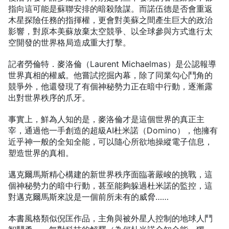
指向這可能是蘇聯安排的暗殺陰謀。而諾伍德是否會重返
木星探險任務的指揮權，更會對美蘇之間產生巨大的政治
影響，對原本美蘇放棄太空競爭、以全球參與方式進行太
空開發的世界格局造成重大打擊。
記者勞倫特．麥洛倫（Laurent Michaelmas）是公認報導
世界真相的權威。他嘗試挖掘內幕，除了同業勾心鬥角的
競爭外，他還發現了有個神秘勢力正在暗中行動，逐漸露
出對世界秩序的爪牙。
事實上，鮮為人知的是，麥洛倫才是這個世界的真正主
宰，通過他一手創造的超級AI杜米諾（Domino），他擁有
近乎神一般的全知全能，可以隨心所欲地操縱電子信息，
塑造世界的真相。
邁克爾馬斯精心構建的新世界秩序面臨著嚴峻的挑戰，這
個神秘勢力的暗中行動，甚至能夠躲過杜米諾的監控，這
對邁克爾馬斯來說是一個前所未有的威脅……
本書風格類似倪匡作品，主角與被外星人控制的地球人鬥