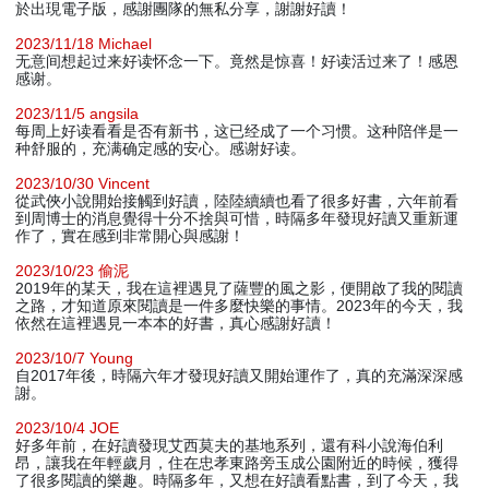
於出現電子版，感謝團隊的無私分享，謝謝好讀！
2023/11/18 Michael
无意间想起过来好读怀念一下。竟然是惊喜！好读活过来了！感恩
感谢。
2023/11/5 angsila
每周上好读看看是否有新书，这已经成了一个习惯。这种陪伴是一
种舒服的，充满确定感的安心。感谢好读。
2023/10/30 Vincent
從武俠小說開始接觸到好讀，陸陸續續也看了很多好書，六年前看
到周博士的消息覺得十分不捨與可惜，時隔多年發現好讀又重新運
作了，實在感到非常開心與感謝！
2023/10/23 偷泥
2019年的某天，我在這裡遇見了薩豐的風之影，便開啟了我的閱讀
之路，才知道原來閱讀是一件多麼快樂的事情。2023年的今天，我
依然在這裡遇見一本本的好書，真心感謝好讀！
2023/10/7 Young
自2017年後，時隔六年才發現好讀又開始運作了，真的充滿深深感
謝。
2023/10/4 JOE
好多年前，在好讀發現艾西莫夫的基地系列，還有科小說海伯利
昂，讓我在年輕歲月，住在忠孝東路旁玉成公園附近的時候，獲得
了很多閱讀的樂趣。時隔多年，又想在好讀看點書，到了今天，我