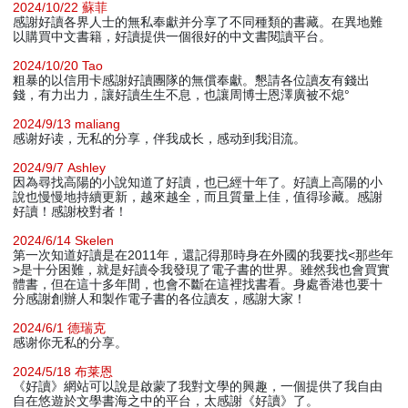
2024/10/22 蘇菲
感謝好讀各界人士的無私奉獻并分享了不同種類的書藏。在異地難
以購買中文書籍，好讀提供一個很好的中文書閱讀平台。
2024/10/20 Tao
粗暴的以信用卡感謝好讀團隊的無償奉獻。懇請各位讀友有錢出
錢，有力出力，讓好讀生生不息，也讓周博士恩澤廣被不熄°
2024/9/13 maliang
感谢好读，无私的分享，伴我成长，感动到我泪流。
2024/9/7 Ashley
因為尋找高陽的小說知道了好讀，也已經十年了。好讀上高陽的小
說也慢慢地持續更新，越來越全，而且質量上佳，值得珍藏。感謝
好讀！感謝校對者！
2024/6/14 Skelen
第一次知道好讀是在2011年，還記得那時身在外國的我要找<那些年
>是十分困難，就是好讀令我發現了電子書的世界。雖然我也會買實
體書，但在這十多年間，也會不斷在這裡找書看。身處香港也要十
分感謝創辦人和製作電子書的各位讀友，感謝大家！
2024/6/1 德瑞克
感谢你无私的分享。
2024/5/18 布莱恩
《好讀》網站可以說是啟蒙了我對文學的興趣，一個提供了我自由
自在悠遊於文學書海之中的平台，太感謝《好讀》了。