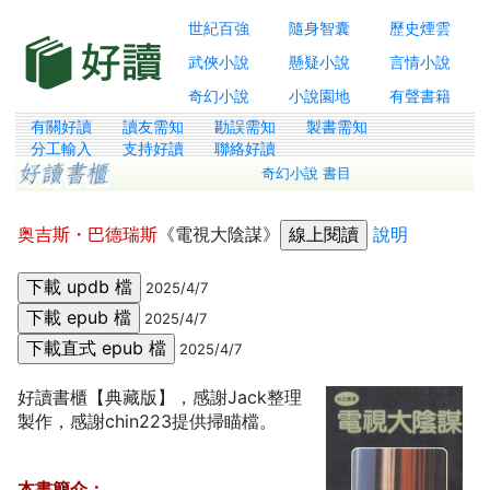
世紀百強
隨身智囊
歷史煙雲
武俠小說
懸疑小說
言情小說
奇幻小說
小說園地
有聲書籍
有關好讀
讀友需知
勘誤需知
製書需知
分工輸入
支持好讀
聯絡好讀
奇幻小說 書目
奥吉斯・巴德瑞斯
《電視大陰謀》
說明
2025/4/7
2025/4/7
2025/4/7
好讀書櫃【典藏版】，感謝Jack整理
製作，感謝chin223提供掃瞄檔。
本書簡介：