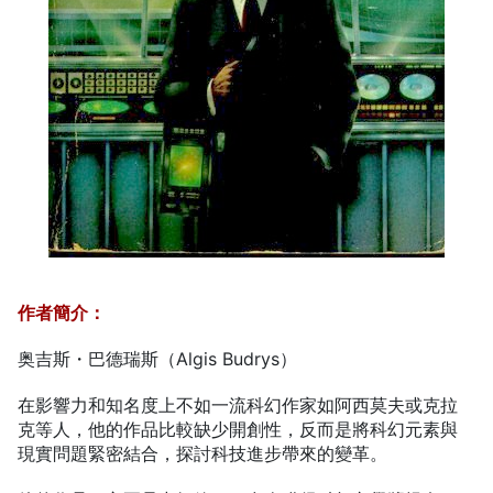
作者簡介：
奥吉斯・巴德瑞斯（Algis Budrys）
在影響力和知名度上不如一流科幻作家如阿西莫夫或克拉
克等人，他的作品比較缺少開創性，反而是將科幻元素與
現實問題緊密結合，探討科技進步帶來的變革。