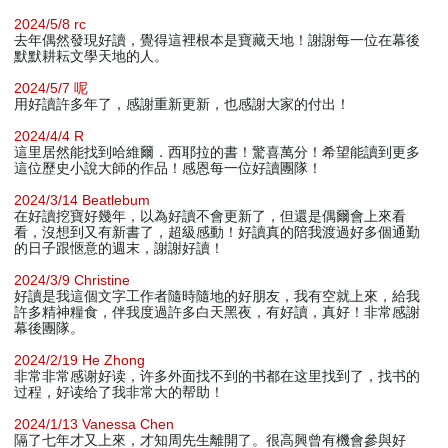
2024/5/8 rc
去年偶然發現好讀，覺得這裡根本是寶藏天地！謝謝每一位在幕後
默默耕耘文學天地的人。
2024/5/7 呢
用好讀許多年了，感謝重新更新，也感謝大家的付出！
2024/4/4 R
這里居然能找到哈維爾．西耶拉的書！驚喜萬分！希望能讀到更多
這位歷史小說大師的作品！感恩每一位好讀團隊！
2024/3/14 Beatlebum
在好讀挖寶好幾年，以為好讀不會更新了，但還是偶爾會上來看
看，沒想到又有新書了，超級感動！好讀真的陪我渡過好多個通勤
的日子跟愜意的週末，謝謝好讀！
2024/3/9 Christine
好讀是我這個文字工作者隨時隨地的好朋友，我有空就上來，給我
許多精神糧食，伴我度過許多白天黑夜，有好讀，真好！非常感謝
幕後團隊。
2024/2/19 He Zhong
非常非常感谢好读，许多外面找不到的书都在这里找到了，找书的
过程，好读给了我非常大的帮助！
2024/1/13 Vanessa Chen
隔了七年才又上來，才知周先生離開了。很高興曾有機會參與好