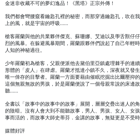
金迷非收藏不可的夢幻逸品！《黑塔》正宗外傳！
我們都會彎腰窺看鑰匙孔裡的秘密，而那穿過鑰匙孔，吹在
上的風，就是宇宙的呼吸……
槍客羅蘭與他的共業夥伴傑克、蘇珊娜、艾迪以及學舌獸仔
烈的風暴。在躲避風暴期間，羅蘭跟夥伴們說起了自己年輕
人知的神秘過往。
少年羅蘭初為槍客，父親便派他去黛伯里亞鎮處理棘手的連
形體的「皮人」在肆虐。羅蘭才抵達小鎮不久，深夜就又發
唯一倖存的目擊者。羅蘭一方面要藉由催眠挖掘出比爾壓抑
這個無親無故的男孩，於是羅蘭便說了一個母親常說的床邊
聽……
全書以「故事中的故事中的故事」展開，層層交疊出迷人的
的陰暗。沒有人會大到不能聽故事，男人、男孩、女人、女
事而活的，而故事大師史蒂芬．金講的故事，無疑更是不受
媒體好評