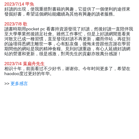
2023/7/14 甲魚
好讀的出現，使我重措對書籍的興趣，它提供了一個便利的途徑來
發掘好書，希望這個網站能繼續為其他有興趣的讀者服務。
2023/7/8 歌
讀書時期用pocket pc 看書持資源發現了好讀，然後好讀一直陪伴我
至大學畢業然後踏足社會。雖然工作事忙，但是上好讀網閒逛看黃
河散文已成一種習慣，直至發現好讀不再更新，繼而停站，再從別
的論壇得悉網主離世一事，心有點哀傷，後悔未曾跟他言謝在學習
期間他的網站是我的精神食糧。見到好讀重啟，有心人延續好讀網
站的營運和更新，很是感激，對周先生的貢獻亦致萬分感謝！
2023/7/4 葉扁舟先生
相识十年，前面看过不少好书，谢谢你。今年时间更多了，希望在
haodoo度过更好的年华。
>>
更多感言