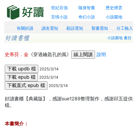
世紀百強
隨身智囊
歷史煙雲
言情小說
奇幻小說
小說園地
有關好讀
讀友需知
勘誤需知
製書需知
分工輸
小說園地 書目
史蒂芬．金
《穿過鑰匙孔的風》
說明
2025/3/14
2025/3/14
2025/3/14
好讀書櫃【典藏版】，感謝sue1289整理製作，感謝邱五提
檔。
本書簡介：