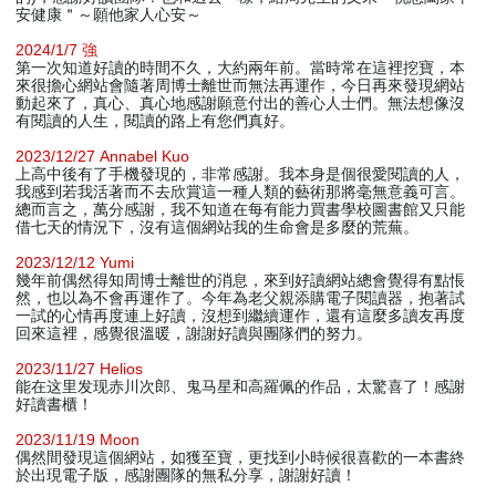
安健康＂～願他家人心安～
2024/1/7 強
第一次知道好讀的時間不久，大約兩年前。當時常在這裡挖寶，本
來很擔心網站會隨著周博士離世而無法再運作，今日再來發現網站
動起來了，真心、真心地感謝願意付出的善心人士們。無法想像沒
有閱讀的人生，閱讀的路上有您們真好。
2023/12/27 Annabel Kuo
上高中後有了手機發現的，非常感謝。我本身是個很愛閱讀的人，
我感到若我活著而不去欣賞這一種人類的藝術那將毫無意義可言。
總而言之，萬分感謝，我不知道在每有能力買書學校圖書館又只能
借七天的情況下，沒有這個網站我的生命會是多麼的荒蕪。
2023/12/12 Yumi
幾年前偶然得知周博士離世的消息，來到好讀網站總會覺得有點悵
然，也以為不會再運作了。今年為老父親添購電子閱讀器，抱著試
一試的心情再度連上好讀，沒想到繼續運作，還有這麼多讀友再度
回來這裡，感覺很溫暖，謝謝好讀與團隊們的努力。
2023/11/27 Helios
能在这里发现赤川次郎、鬼马星和高羅佩的作品，太驚喜了！感謝
好讀書櫃！
2023/11/19 Moon
偶然間發現這個網站，如獲至寶，更找到小時候很喜歡的一本書終
於出現電子版，感謝團隊的無私分享，謝謝好讀！