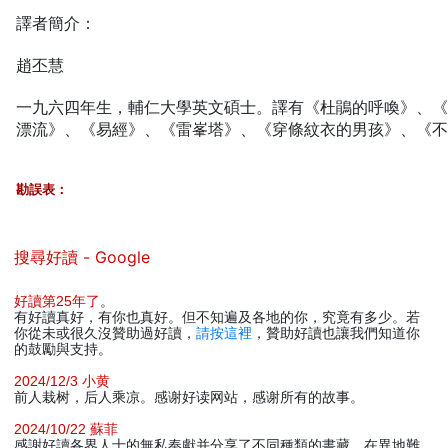
譯者簡介：
趙丕慧
一九六四年生，輔仁大學英文碩士。譯有《杜鵑的呼喚》、《
漂流》、《易經》、《雷峯塔》、《穿條紋衣的男孩》、《
勘誤表：
搜尋好讀 - Google
好讀第25年了
。
有好讀真好，有你也真好。但不知遍及各地的你，究竟有多少。若
你從未或很久沒贊助過好讀，
請按這裡
，贊助好讀也讓我們知道你
的鼓勵與支持。
2024/12/3 小黄
前人栽树，后人乘凉。感谢好读网站，感谢所有的故事。
2024/10/22 蘇菲
感謝好讀各界人士的無私奉獻并分享了不同種類的書藏。在異地難