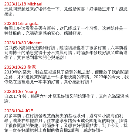
2023/11/18 Michael
无意间想起过来好读怀念一下。竟然是惊喜！好读活过来了！感恩
感谢。
2023/11/5 angsila
每周上好读看看是否有新书，这已经成了一个习惯。这种陪伴是一
种舒服的，充满确定感的安心。感谢好读。
2023/10/30 Vincent
從武俠小說開始接觸到好讀，陸陸續續也看了很多好書，六年前看
到周博士的消息覺得十分不捨與可惜，時隔多年發現好讀又重新運
作了，實在感到非常開心與感謝！
2023/10/23 偷泥
2019年的某天，我在這裡遇見了薩豐的風之影，便開啟了我的閱讀
之路，才知道原來閱讀是一件多麼快樂的事情。2023年的今天，我
依然在這裡遇見一本本的好書，真心感謝好讀！
2023/10/7 Young
自2017年後，時隔六年才發現好讀又開始運作了，真的充滿深深感
謝。
2023/10/4 JOE
好多年前，在好讀發現艾西莫夫的基地系列，還有科小說海伯利
昂，讓我在年輕歲月，住在忠孝東路旁玉成公園附近的時候，獲得
了很多閱讀的樂趣。時隔多年，又想在好讀看點書，到了今天，我
第一次在好讀把村上春樹的收音機2讀完，感謝好讀~