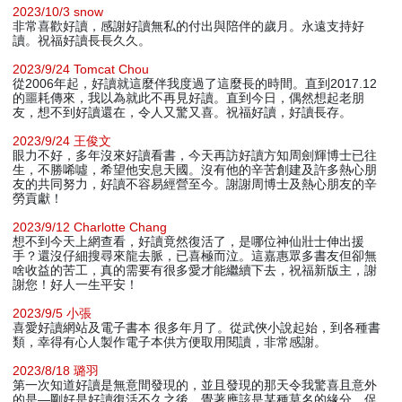
2023/10/3 snow
非常喜歡好讀，感謝好讀無私的付出與陪伴的歲月。永遠支持好
讀。祝福好讀長長久久。
2023/9/24 Tomcat Chou
從2006年起，好讀就這麼伴我度過了這麼長的時間。直到2017.12
的噩耗傳來，我以為就此不再見好讀。直到今日，偶然想起老朋
友，想不到好讀還在，令人又驚又喜。祝福好讀，好讀長存。
2023/9/24 王俊文
眼力不好，多年沒來好讀看書，今天再訪好讀方知周劍輝博士已往
生，不勝唏噓，希望他安息天國。沒有他的辛苦創建及許多熱心朋
友的共同努力，好讀不容易經營至今。謝謝周博士及熱心朋友的辛
勞貢獻！
2023/9/12 Charlotte Chang
想不到今天上網查看，好讀竟然復活了，是哪位神仙壯士伸出援
手？還沒仔細搜尋來龍去脈，已喜極而泣。這嘉惠眾多書友但卻無
啥收益的苦工，真的需要有很多愛才能繼續下去，祝福新版主，謝
謝您！好人一生平安！
2023/9/5 小張
喜愛好讀網站及電子書本 很多年月了。從武俠小說起始，到各種書
類，幸得有心人製作電子本供方便取用閱讀，非常感謝。
2023/8/18 璐羽
第一次知道好讀是無意間發現的，並且發現的那天令我驚喜且意外
的是—剛好是好讀復活不久之後，覺著應該是某種莫名的緣分，促