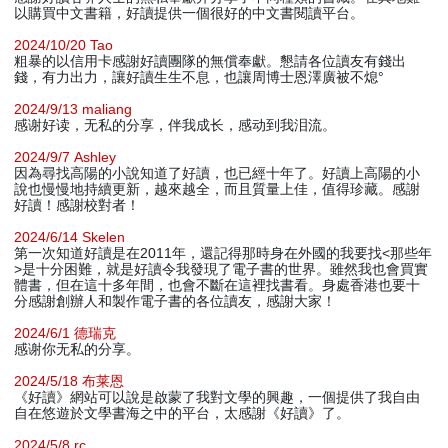
以購買中文書籍，好讀提供一個很好的中文書閱讀平台。
2024/10/20 Tao
粗暴的以信用卡感謝好讀團隊的無償奉獻。懇請各位讀友有錢出
錢，有力出力，讓好讀生生不息，也讓周博士恩澤廣被不熄°
2024/9/13 maliang
感谢好读，无私的分享，伴我成长，感动到我泪流。
2024/9/7 Ashley
因為尋找高陽的小說知道了好讀，也已經十年了。好讀上高陽的小
說也慢慢地持續更新，越來越全，而且質量上佳，值得珍藏。感謝
好讀！感謝校對者！
2024/6/14 Skelen
第一次知道好讀是在2011年，還記得那時身在外國的我要找<那些年
>是十分困難，就是好讀令我發現了電子書的世界。雖然我也會買實
體書，但在這十多年間，也會不斷在這裡找書看。身處香港也要十
分感謝創辦人和製作電子書的各位讀友，感謝大家！
2024/6/1 德瑞克
感谢你无私的分享。
2024/5/18 布莱恩
《好讀》網站可以說是啟蒙了我對文學的興趣，一個提供了我自由
自在悠遊於文學書海之中的平台，太感謝《好讀》了。
2024/5/8 rc