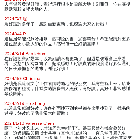
去年偶然發現好讀，覺得這裡根本是寶藏天地！謝謝每一位在幕後
默默耕耘文學天地的人。
2024/5/7 呢
用好讀許多年了，感謝重新更新，也感謝大家的付出！
2024/4/4 R
這里居然能找到哈維爾．西耶拉的書！驚喜萬分！希望能讀到更多
這位歷史小說大師的作品！感恩每一位好讀團隊！
2024/3/14 Beatlebum
在好讀挖寶好幾年，以為好讀不會更新了，但還是偶爾會上來看
看，沒想到又有新書了，超級感動！好讀真的陪我渡過好多個通勤
的日子跟愜意的週末，謝謝好讀！
2024/3/9 Christine
好讀是我這個文字工作者隨時隨地的好朋友，我有空就上來，給我
許多精神糧食，伴我度過許多白天黑夜，有好讀，真好！非常感謝
幕後團隊。
2024/2/19 He Zhong
非常非常感谢好读，许多外面找不到的书都在这里找到了，找书的
过程，好读给了我非常大的帮助！
2024/1/13 Vanessa Chen
隔了七年才又上來，才知周先生離開了。很高興曾有機會參與好
讀，透過網路與周博士共事（真也才知道的，一直只稱呼周先生
的)，感謝好讀團隊！也和過去一樣，給周先生的文末＂祝您闔家平