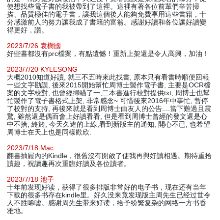
使想找些電子書的我被帶到了這裡。這裡有著各位前輩們辛苦掃
描、品質極佳的電子書，讓我這個後人能夠免費享用這些書籍，十
分感激前人的努力讓我成了書籍的富翁。感謝好讀和各位讓好讀變
得更好，讚。
2023/7/26 袁樹國
好些書都沒有prc檔案，有點遺憾！重新上架還是令人高興，加油！
2023/7/20 KYLESONG
大概2010知道好讀, 就三不五時來此找書, 原本只有看書時順便回報
一些文字勘誤, 後來2015開始幫忙周博士製作電子書, 主要是OCR檔
案的文字校對, 也曾經掃瞄了一,二本書進行校對提供txt, 周博士也幫
忙製作了電子書格式上架, 非常感念~ 可惜後來2016年中事忙, 暫停
了校對的支持, 再後來就是看到周博士由友人的公告....當下難過且震
驚, 雖然還是偶而會上好讀看看, 但是看到周博士曾經的發文還是心
中不捨, 終於, 今天久違的上線,看到新版主的通知, 開心不已, 也希望
周博士在天上也是同樣歡欣.
2023/7/18 Mac
翻書抽屜內的Kindle，很舊沒有開啟了使我再與好讀相遇。期待重拾
讀趣，祝讀趣再次重臨好讀及各位讀者。
2023/7/18 池子
十年前发现好读，获得了很多排版非常好的电子书，现在还有当年
下载的很多书存在kindle里。好久没来竟发现版主周先生已经过世令
人不胜唏嘘。感谢周先生带来好读，给予纷繁复杂的网络一方书香
雅地。