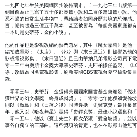
一九四七年生於美國緬因州波特蘭市。自一九七三年出版第
到目前為止已寫了五十多部長篇小說和二百多篇短篇小說。
悉不過的日常生活事物中，帶給讀者如同身歷其境的恐怖感
言，暢銷超過三億五千萬本，甚至被譽為「每個美國家庭都
一本則是史蒂芬．金的小說」。
他的作品也是影視改編的熱門題材，其中《魔女嘉莉》是他
編拍成電影；《鬼店》、《牠》與《末日逼近》則被譽為他
影或電視影集，《末日逼近》且已由華納兄弟電影公司買下
零一三年由奧斯卡金獎大導演史蒂芬．史匹柏擔任監製、《L
導，改編為同名電視影集，刷新美國CBS電視台夏季檔影集
錄。
二零零三年，史蒂芬．金獲得美國國家圖書基金會頒發「傑
獲世界奇幻文學獎「終身成就獎」；二零零七年他獲頒愛倫
則以《魔島》和《日落之後》同時囊括「史鐸克獎」最佳長
年，他又以《暗夜無星》贏得「史鐸克獎」最佳小說選集和
二零一五年，他以《賓士先生》再次榮獲「愛倫坡獎」，並
事各自獨立的三部曲。這些獎項的肯定，也在在彰顯出他無