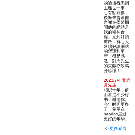
的論壇得悉網
主離世一事，
心有點哀傷，
後悔未曾跟他
言謝在學習期
間他的網站是
我的精神食
糧。見到好讀
重啟，有心人
延續好讀網站
的營運和更
新，很是感
激，對周先生
的貢獻亦致萬
分感謝！
2023/7/4 葉扁
舟先生
相识十年，前
面看过不少好
书，谢谢你。
今年时间更多
了，希望在
haodoo度过
更好的年华。
>>
更多感言