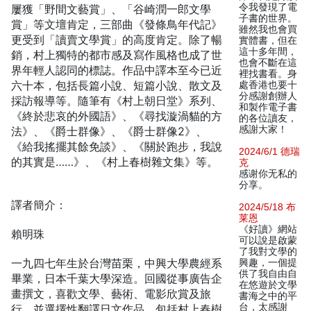
令我發現了電
屢獲「野間文藝賞」、「谷崎潤一郎文學
子書的世界。
賞」等文壇肯定，三部曲《發條鳥年代記》
雖然我也會買
更受到「讀賣文學賞」的高度肯定。除了暢
實體書，但在
這十多年間，
銷，村上獨特的都市感及寫作風格也成了世
也會不斷在這
界年輕人認同的標誌。作品中譯本至今已近
裡找書看。身
六十本，包括長篇小說、短篇小說、散文及
處香港也要十
分感謝創辦人
採訪報導等。隨筆有《村上朝日堂》系列、
和製作電子書
《終於悲哀的外國語》、《尋找漩渦貓的方
的各位讀友，
感謝大家！
法》、《爵士群像》、《爵士群像2》、
《給我搖擺其餘免談》、《關於跑步，我說
2024/6/1 德瑞
的其實是……》、《村上春樹雜文集》等。
克
感谢你无私的
分享。
譯者簡介：
2024/5/18 布
莱恩
《好讀》網站
賴明珠
可以說是啟蒙
了我對文學的
一九四七年生於台灣苗栗，中興大學農經系
興趣，一個提
供了我自由自
畢業，日本千葉大學深造。回國從事廣告企
在悠遊於文學
畫撰文，喜歡文學、藝術、電影欣賞及旅
書海之中的平
台，太感謝
行，並選擇性翻譯日文作品，包括村上春樹