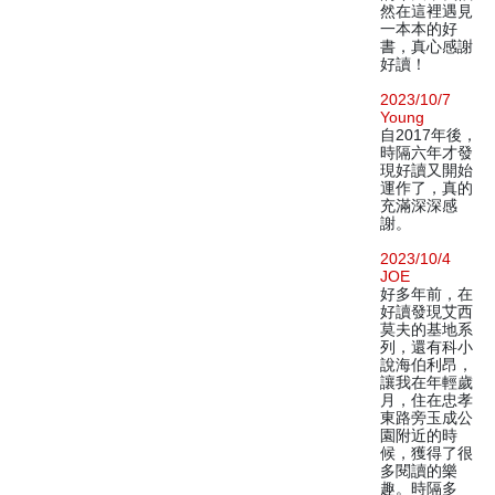
然在這裡遇見
一本本的好
書，真心感謝
好讀！
2023/10/7
Young
自2017年後，
時隔六年才發
現好讀又開始
運作了，真的
充滿深深感
謝。
2023/10/4
JOE
好多年前，在
好讀發現艾西
莫夫的基地系
列，還有科小
說海伯利昂，
讓我在年輕歲
月，住在忠孝
東路旁玉成公
園附近的時
候，獲得了很
多閱讀的樂
趣。時隔多