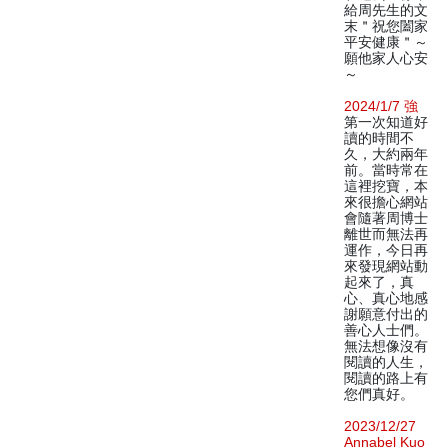
給周先生的文
末＂祝您闔家
平安健康＂～
願他家人心安
～
2024/1/7 強
第一次知道好
讀的時間不
久，大約兩年
前。當時常在
這裡挖寶，本
來很擔心網站
會隨著周博士
離世而無法再
運作，今日再
來發現網站動
起來了，真
心、真心地感
謝願意付出的
善心人士們。
無法想像沒有
閱讀的人生，
閱讀的路上有
您們真好。
2023/12/27
Annabel Kuo