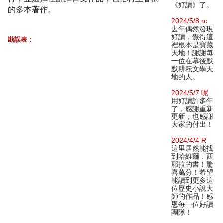
《好讀》了。
的多本著作。
2024/5/8 rc
去年偶然發現
好讀，覺得這
勘誤表：
裡根本是寶藏
天地！謝謝每
一位在幕後默
默耕耘文學天
地的人。
2024/5/7 呢
用好讀許多年
了，感謝重新
更新，也感謝
大家的付出！
2024/4/4 R
這里居然能找
到哈維爾．西
耶拉的書！驚
喜萬分！希望
能讀到更多這
位歷史小說大
師的作品！感
恩每一位好讀
團隊！