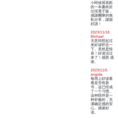
小時候很喜歡
的一本書終於
出現電子版，
感謝團隊的無
私分享，謝謝
好讀！
2023/11/18
Michael
无意间想起过
来好读怀念一
下。竟然是惊
喜！好读活过
来了！感恩 感
谢。
2023/11/5
angsila
每周上好读看
看是否有新
书，这已经成
了一个习惯。
这种陪伴是一
种舒服的，充
满确定感的安
心。感谢好
读。