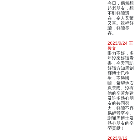
今日，偶然想
起老朋友，想
不到好讀還
在，令人又驚
又喜。祝福好
讀，好讀長
存。
2023/9/24 王
俊文
眼力不好，多
年沒來好讀看
書，今天再訪
好讀方知周劍
輝博士已往
生，不勝唏
噓，希望他安
息天國。沒有
他的辛苦創建
及許多熱心朋
友的共同努
力，好讀不容
易經營至今。
謝謝周博士及
熱心朋友的辛
勞貢獻！
2023/9/12