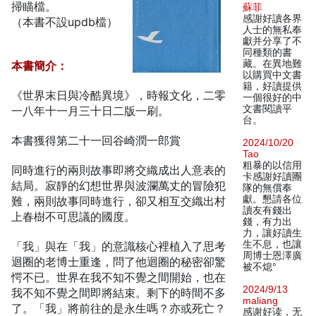
掃瞄檔。
蘇菲
感謝好讀各界
（本書不設updb檔）
人士的無私奉
獻并分享了不
同種類的書
藏。在異地難
本書簡介：
以購買中文書
籍，好讀提供
《世界末日與冷酷異境》，時報文化，二零
一個很好的中
文書閱讀平
一八年十一月三十日二版一刷。
台。
本書獲得第二十一回谷崎潤一郎賞
2024/10/20
Tao
粗暴的以信用
同時進行的兩則故事即將交織成出人意表的
卡感謝好讀團
結局。寂靜的幻想世界與波瀾萬丈的冒險犯
隊的無償奉
獻。懇請各位
難，兩則故事同時進行，卻又相互交織出村
讀友有錢出
上春樹不可思議的國度。
錢，有力出
力，讓好讀生
生不息，也讓
「我」與在「我」的意識核心裡植入了思考
周博士恩澤廣
迴圈的老博士重逢，問了他迴圈的秘密卻驚
被不熄°
愕不已。世界在我不知不覺之間開始，也在
2024/9/13
我不知不覺之間即將結束。剩下的時間不多
maliang
了。「我」將前往的是永生嗎？亦或死亡？
感谢好读，无