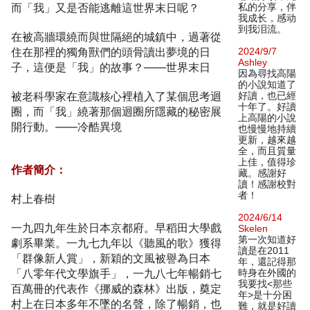
而「我」又是否能逃離這世界末日呢？
私的分享，伴
我成长，感动
到我泪流。
在被高牆環繞而與世隔絕的城鎮中，過著從
住在那裡的獨角獸們的頭骨讀出夢境的日
2024/9/7
Ashley
子，這便是「我」的故事？——世界末日
因為尋找高陽
的小說知道了
被老科學家在意識核心裡植入了某個思考迴
好讀，也已經
十年了。好讀
圈，而「我」繞著那個迴圈所隱藏的秘密展
上高陽的小說
開行動。——冷酷異境
也慢慢地持續
更新，越來越
全，而且質量
上佳，值得珍
作者簡介：
藏。感謝好
讀！感謝校對
者！
村上春樹
2024/6/14
一九四九年生於日本京都府。早稻田大學戲
Skelen
第一次知道好
劇系畢業。一九七九年以《聽風的歌》獲得
讀是在2011
「群像新人賞」，新穎的文風被譽為日本
年，還記得那
「八零年代文學旗手」，一九八七年暢銷七
時身在外國的
我要找<那些
百萬冊的代表作《挪威的森林》出版，奠定
年>是十分困
村上在日本多年不墜的名聲，除了暢銷，也
難，就是好讀