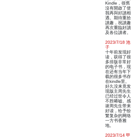
Kindle，很舊
沒有開啟了使
我再與好讀相
遇。期待重拾
讀趣，祝讀趣
再次重臨好讀
及各位讀者。
2023/7/18 池
子
十年前发现好
读，获得了很
多排版非常好
的电子书，现
在还有当年下
载的很多书存
在kindle里。
好久没来竟发
现版主周先生
已经过世令人
不胜唏嘘。感
谢周先生带来
好读，给予纷
繁复杂的网络
一方书香雅
地。
2023/7/14 甲