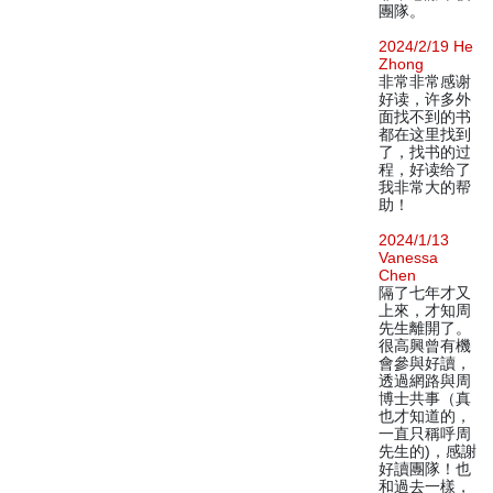
團隊。
2024/2/19 He
Zhong
非常非常感谢
好读，许多外
面找不到的书
都在这里找到
了，找书的过
程，好读给了
我非常大的帮
助！
2024/1/13
Vanessa
Chen
隔了七年才又
上來，才知周
先生離開了。
很高興曾有機
會參與好讀，
透過網路與周
博士共事（真
也才知道的，
一直只稱呼周
先生的)，感謝
好讀團隊！也
和過去一樣，