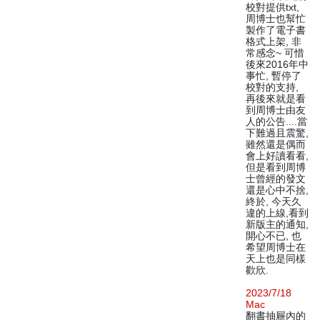
校對提供txt,
周博士也幫忙
製作了電子書
格式上架, 非
常感念~ 可惜
後來2016年中
事忙, 暫停了
校對的支持,
再後來就是看
到周博士由友
人的公告....當
下難過且震驚,
雖然還是偶而
會上好讀看看,
但是看到周博
士曾經的發文
還是心中不捨,
終於, 今天久
違的上線,看到
新版主的通知,
開心不已, 也
希望周博士在
天上也是同樣
歡欣.
2023/7/18
Mac
翻書抽屜內的