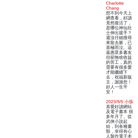
Charlotte
Chang
想不到今天上
網查看，好讀
竟然復活了，
是哪位神仙壯
士伸出援手？
還沒仔細搜尋
來龍去脈，已
喜極而泣。這
嘉惠眾多書友
但卻無啥收益
的苦工，真的
需要有很多愛
才能繼續下
去，祝福新版
主，謝謝您！
好人一生平
安！
2023/9/5 小張
喜愛好讀網站
及電子書本 很
多年月了。從
武俠小說起
始，到各種書
類，幸得有心
人製作電子本