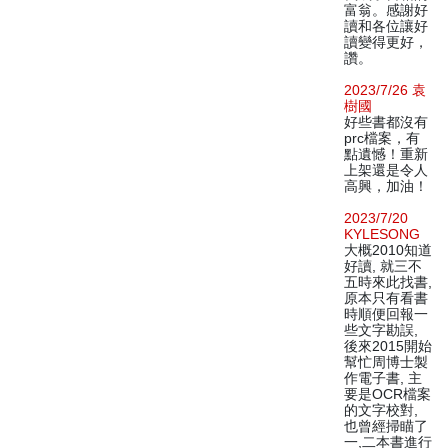
富翁。感謝好
讀和各位讓好
讀變得更好，
讚。
2023/7/26 袁
樹國
好些書都沒有
prc檔案，有
點遺憾！重新
上架還是令人
高興，加油！
2023/7/20
KYLESONG
大概2010知道
好讀, 就三不
五時來此找書,
原本只有看書
時順便回報一
些文字勘誤,
後來2015開始
幫忙周博士製
作電子書, 主
要是OCR檔案
的文字校對,
也曾經掃瞄了
一,二本書進行