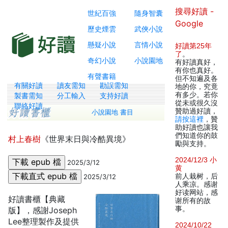
搜尋好讀 -
世紀百強
隨身智囊
Google
歷史煙雲
武俠小說
懸疑小說
言情小說
好讀第25年
了
。
奇幻小說
小說園地
有好讀真好，
有你也真好。
有聲書籍
但不知遍及各
有關好讀
讀友需知
勘誤需知
地的你，究竟
有多少。若你
製書需知
分工輸入
支持好讀
從未或很久沒
聯絡好讀
贊助過好讀，
小說園地 書目
請按這裡
，贊
助好讀也讓我
們知道你的鼓
村上春樹
《世界末日與冷酷異境》
勵與支持。
2024/12/3 小
2025/3/12
黄
前人栽树，后
2025/3/12
人乘凉。感谢
好读网站，感
好讀書櫃【典藏
谢所有的故
事。
版】，感謝Joseph
Lee整理製作及提供
2024/10/22