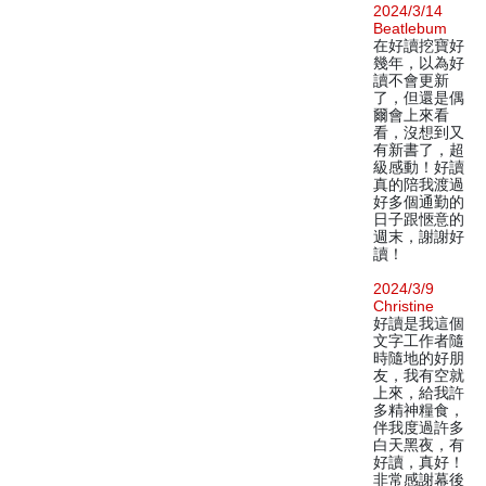
2024/3/14
Beatlebum
在好讀挖寶好
幾年，以為好
讀不會更新
了，但還是偶
爾會上來看
看，沒想到又
有新書了，超
級感動！好讀
真的陪我渡過
好多個通勤的
日子跟愜意的
週末，謝謝好
讀！
2024/3/9
Christine
好讀是我這個
文字工作者隨
時隨地的好朋
友，我有空就
上來，給我許
多精神糧食，
伴我度過許多
白天黑夜，有
好讀，真好！
非常感謝幕後