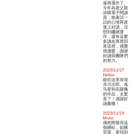
會再運作了。
今年為老父親
添購電子閱讀
器，抱著試一
試的心情再度
連上好讀，沒
想到繼續運
作，還有這麼
多讀友再度回
來這裡，感覺
很溫暖，謝謝
好讀與團隊們
的努力。
2023/11/27
Helios
能在这里发现
赤川次郎、鬼
马星和高羅佩
的作品，太驚
喜了！感謝好
讀書櫃！
2023/11/19
Moon
偶然間發現這
個網站，如獲
至寶，更找到