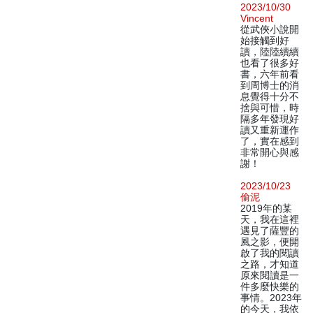
2023/10/30
Vincent
從武俠小說開
始接觸到好
讀，陸陸續續
也看了很多好
書，六年前看
到周博士的消
息覺得十分不
捨與可惜，時
隔多年發現好
讀又重新運作
了，實在感到
非常開心與感
謝！
2023/10/23
偷泥
2019年的某
天，我在這裡
遇見了薩豐的
風之影，便開
啟了我的閱讀
之路，才知道
原來閱讀是一
件多麼快樂的
事情。2023年
的今天，我依