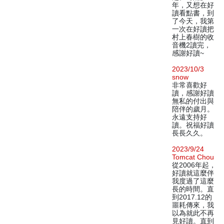
年，又想在好
讀看點書，到
了今天，我第
一次在好讀把
村上春樹的收
音機2讀完，
感謝好讀~
2023/10/3
snow
非常喜歡好
讀，感謝好讀
無私的付出與
陪伴的歲月。
永遠支持好
讀。祝福好讀
長長久久。
2023/9/24
Tomcat Chou
從2006年起，
好讀就這麼伴
我度過了這麼
長的時間。直
到2017.12的
噩耗傳來，我
以為就此不再
見好讀。直到