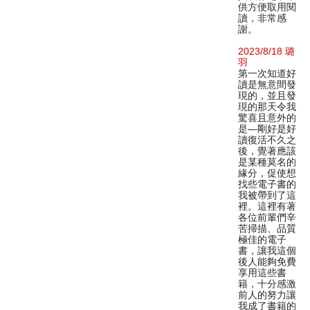
供方便取用閱
讀，非常感
謝。
2023/8/18 璐
羽
第一次知道好
讀是無意間發
現的，並且發
現的那天令我
驚喜且意外的
是—剛好是好
讀復活不久之
後，覺著應該
是某種莫名的
緣分，促使想
找些電子書的
我被帶到了這
裡。這裡有著
各位前輩們辛
苦掃描、品質
極佳的電子
書，讓我這個
後人能夠免費
享用這些書
籍，十分感激
前人的努力讓
我成了書籍的