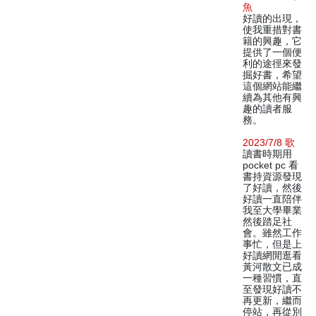
魚
好讀的出現，
使我重措對書
籍的興趣，它
提供了一個便
利的途徑來發
掘好書，希望
這個網站能繼
續為其他有興
趣的讀者服
務。
2023/7/8 歌
讀書時期用
pocket pc 看
書持資源發現
了好讀，然後
好讀一直陪伴
我至大學畢業
然後踏足社
會。雖然工作
事忙，但是上
好讀網閒逛看
黃河散文已成
一種習慣，直
至發現好讀不
再更新，繼而
停站，再從別