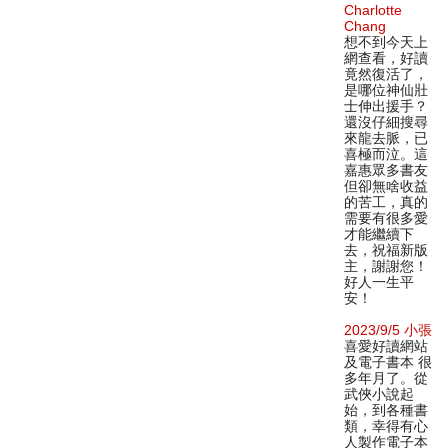
Charlotte
Chang
想不到今天上
網查看，好讀
竟然復活了，
是哪位神仙壯
士伸出援手？
還沒仔細搜尋
來龍去脈，已
喜極而泣。這
嘉惠眾多書友
但卻無啥收益
的苦工，真的
需要有很多愛
才能繼續下
去，祝福新版
主，謝謝您！
好人一生平
安！
2023/9/5 小張
喜愛好讀網站
及電子書本 很
多年月了。從
武俠小說起
始，到各種書
類，幸得有心
人製作電子本