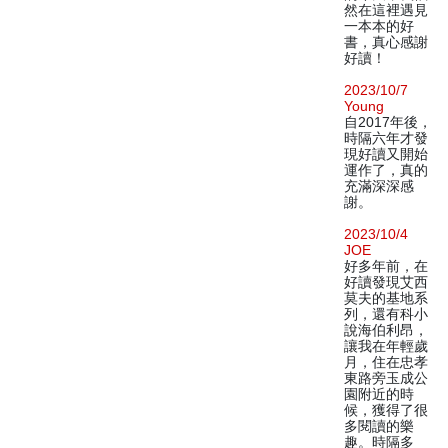
然在這裡遇見
一本本的好
書，真心感謝
好讀！
2023/10/7
Young
自2017年後，
時隔六年才發
現好讀又開始
運作了，真的
充滿深深感
謝。
2023/10/4
JOE
好多年前，在
好讀發現艾西
莫夫的基地系
列，還有科小
說海伯利昂，
讓我在年輕歲
月，住在忠孝
東路旁玉成公
園附近的時
候，獲得了很
多閱讀的樂
趣。時隔多