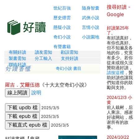
搜尋好讀 -
世紀百強
隨身智囊
Google
歷史煙雲
武俠小說
懸疑小說
言情小說
好讀第25年
了
。
奇幻小說
小說園地
有好讀真好，
有你也真好。
有聲書籍
但不知遍及各
有關好讀
讀友需知
勘誤需知
地的你，究竟
有多少。若你
製書需知
分工輸入
支持好讀
從未或很久沒
聯絡好讀
贊助過好讀，
奇幻小說 書目
請按這裡
，贊
助好讀也讓我
們知道你的鼓
羅吉．艾爾伍德
《十大太空奇幻小說》
勵與支持。
說明
2024/12/3 小
黄
前人栽树，后
2025/3/5
人乘凉。感谢
2025/3/5
好读网站，感
谢所有的故
2025/3/5
事。
2024/10/22
好讀書櫃【典藏