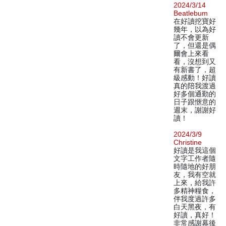
2024/3/14
Beatlebum
在好讀挖寶好
幾年，以為好
讀不會更新
了，但還是偶
爾會上來看
看，沒想到又
有新書了，超
級感動！好讀
真的陪我渡過
好多個通勤的
日子跟愜意的
週末，謝謝好
讀！
2024/3/9
Christine
好讀是我這個
文字工作者隨
時隨地的好朋
友，我有空就
上來，給我許
多精神糧食，
伴我度過許多
白天黑夜，有
好讀，真好！
非常感謝幕後