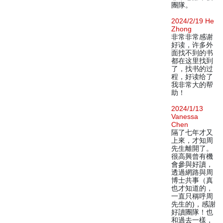
團隊。
2024/2/19 He
Zhong
非常非常感谢
好读，许多外
面找不到的书
都在这里找到
了，找书的过
程，好读给了
我非常大的帮
助！
2024/1/13
Vanessa
Chen
隔了七年才又
上來，才知周
先生離開了。
很高興曾有機
會參與好讀，
透過網路與周
博士共事（真
也才知道的，
一直只稱呼周
先生的)，感謝
好讀團隊！也
和過去一樣，