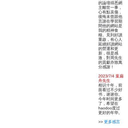
的論壇得悉網
主離世一事，
心有點哀傷，
後悔未曾跟他
言謝在學習期
間他的網站是
我的精神食
糧。見到好讀
重啟，有心人
延續好讀網站
的營運和更
新，很是感
激，對周先生
的貢獻亦致萬
分感謝！
2023/7/4 葉扁
舟先生
相识十年，前
面看过不少好
书，谢谢你。
今年时间更多
了，希望在
haodoo度过
更好的年华。
>>
更多感言