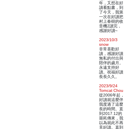
年，又想在好
讀看點書，到
了今天，我第
一次在好讀把
村上春樹的收
音機2讀完，
感謝好讀~
2023/10/3
snow
非常喜歡好
讀，感謝好讀
無私的付出與
陪伴的歲月。
永遠支持好
讀。祝福好讀
長長久久。
2023/9/24
Tomcat Chou
從2006年起，
好讀就這麼伴
我度過了這麼
長的時間。直
到2017.12的
噩耗傳來，我
以為就此不再
見好讀。直到