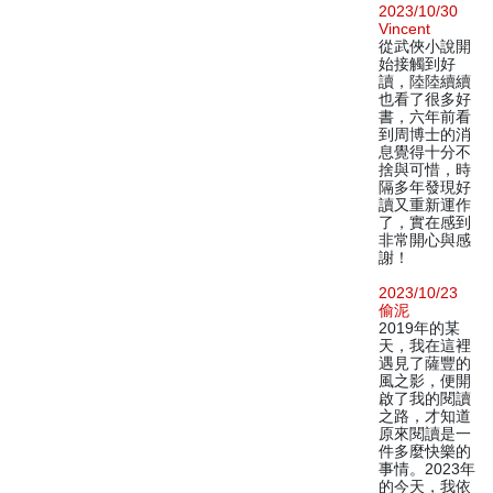
2023/10/30
Vincent
從武俠小說開
始接觸到好
讀，陸陸續續
也看了很多好
書，六年前看
到周博士的消
息覺得十分不
捨與可惜，時
隔多年發現好
讀又重新運作
了，實在感到
非常開心與感
謝！
2023/10/23
偷泥
2019年的某
天，我在這裡
遇見了薩豐的
風之影，便開
啟了我的閱讀
之路，才知道
原來閱讀是一
件多麼快樂的
事情。2023年
的今天，我依