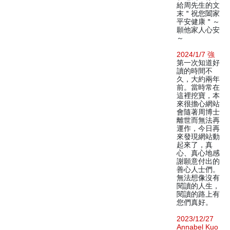
給周先生的文
末＂祝您闔家
平安健康＂～
願他家人心安
～
2024/1/7 強
第一次知道好
讀的時間不
久，大約兩年
前。當時常在
這裡挖寶，本
來很擔心網站
會隨著周博士
離世而無法再
運作，今日再
來發現網站動
起來了，真
心、真心地感
謝願意付出的
善心人士們。
無法想像沒有
閱讀的人生，
閱讀的路上有
您們真好。
2023/12/27
Annabel Kuo