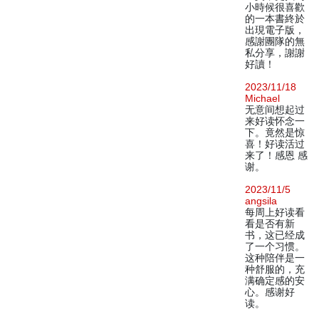
小時候很喜歡
的一本書終於
出現電子版，
感謝團隊的無
私分享，謝謝
好讀！
2023/11/18
Michael
无意间想起过
来好读怀念一
下。竟然是惊
喜！好读活过
来了！感恩 感
谢。
2023/11/5
angsila
每周上好读看
看是否有新
书，这已经成
了一个习惯。
这种陪伴是一
种舒服的，充
满确定感的安
心。感谢好
读。