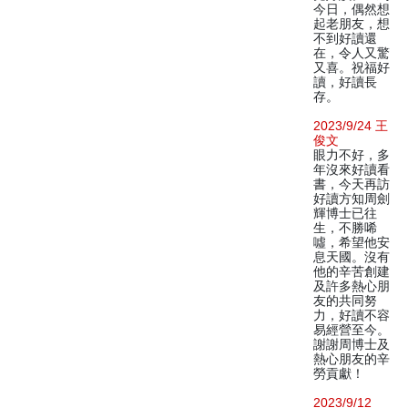
今日，偶然想
起老朋友，想
不到好讀還
在，令人又驚
又喜。祝福好
讀，好讀長
存。
2023/9/24 王
俊文
眼力不好，多
年沒來好讀看
書，今天再訪
好讀方知周劍
輝博士已往
生，不勝唏
噓，希望他安
息天國。沒有
他的辛苦創建
及許多熱心朋
友的共同努
力，好讀不容
易經營至今。
謝謝周博士及
熱心朋友的辛
勞貢獻！
2023/9/12