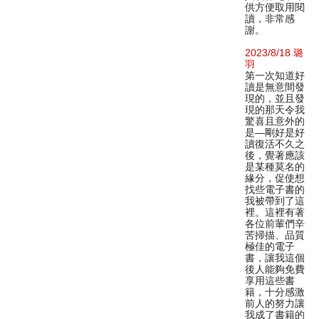
供方便取用閱
讀，非常感
謝。
2023/8/18 璐
羽
第一次知道好
讀是無意間發
現的，並且發
現的那天令我
驚喜且意外的
是—剛好是好
讀復活不久之
後，覺著應該
是某種莫名的
緣分，促使想
找些電子書的
我被帶到了這
裡。這裡有著
各位前輩們辛
苦掃描、品質
極佳的電子
書，讓我這個
後人能夠免費
享用這些書
籍，十分感激
前人的努力讓
我成了書籍的