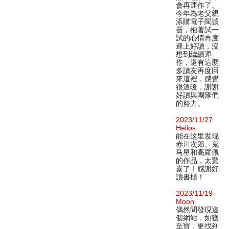
會再運作了。
今年為老父親
添購電子閱讀
器，抱著試一
試的心情再度
連上好讀，沒
想到繼續運
作，還有這麼
多讀友再度回
來這裡，感覺
很溫暖，謝謝
好讀與團隊們
的努力。
2023/11/27
Helios
能在这里发现
赤川次郎、鬼
马星和高羅佩
的作品，太驚
喜了！感謝好
讀書櫃！
2023/11/19
Moon
偶然間發現這
個網站，如獲
至寶，更找到