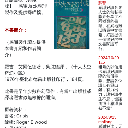
蘇菲
版】，感謝Jack整理
感謝好讀各界
製作及提供掃瞄檔。
人士的無私奉
獻并分享了不
同種類的書
藏。在異地難
本書簡介：
以購買中文書
籍，好讀提供
一個很好的中
（感謝製作讀友提供
文書閱讀平
本書介紹和作者簡
台。
介）
2024/10/20
Tao
羅吉．艾爾伍德著，吳肱德譯，《十大太空
粗暴的以信用
卡感謝好讀團
奇幻小說》
隊的無償奉
1976年臺北市德昌出版社印行，184頁。
獻。懇請各位
讀友有錢出
錢，有力出
此書是早年少數科幻譯作，有當年出版社或
力，讓好讀生
譯者選書似無根據的通病。
生不息，也讓
周博士恩澤廣
被不熄°
原著資料：
書名: Crisis
2024/9/13
編輯: Roger Elwood
maliang
感谢好读，无