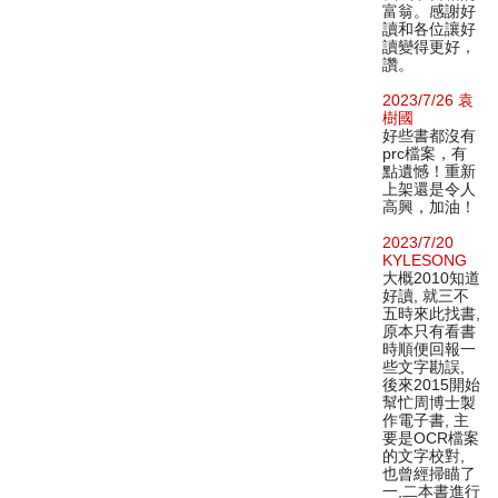
富翁。感謝好
讀和各位讓好
讀變得更好，
讚。
2023/7/26 袁
樹國
好些書都沒有
prc檔案，有
點遺憾！重新
上架還是令人
高興，加油！
2023/7/20
KYLESONG
大概2010知道
好讀, 就三不
五時來此找書,
原本只有看書
時順便回報一
些文字勘誤,
後來2015開始
幫忙周博士製
作電子書, 主
要是OCR檔案
的文字校對,
也曾經掃瞄了
一,二本書進行