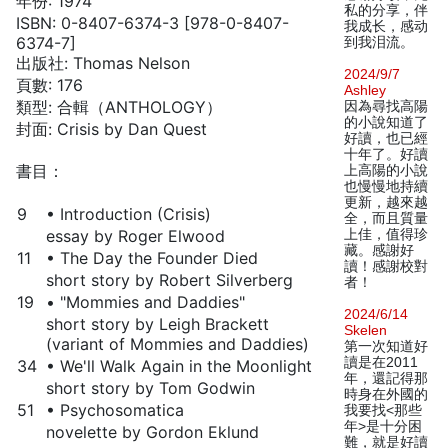
年份: 1974
私的分享，伴
ISBN: 0-8407-6374-3 [978-0-8407-
我成长，感动
6374-7]
到我泪流。
出版社: Thomas Nelson
2024/9/7
頁數: 176
Ashley
類型: 合輯（ANTHOLOGY）
因為尋找高陽
的小說知道了
封面: Crisis by Dan Quest
好讀，也已經
十年了。好讀
書目：
上高陽的小說
也慢慢地持續
更新，越來越
9
• Introduction (Crisis)
全，而且質量
essay by Roger Elwood
上佳，值得珍
藏。感謝好
11
• The Day the Founder Died
讀！感謝校對
short story by Robert Silverberg
者！
19
• "Mommies and Daddies"
2024/6/14
short story by Leigh Brackett
Skelen
(variant of Mommies and Daddies)
第一次知道好
讀是在2011
34
• We'll Walk Again in the Moonlight
年，還記得那
short story by Tom Godwin
時身在外國的
51
• Psychosomatica
我要找<那些
年>是十分困
novelette by Gordon Eklund
難，就是好讀