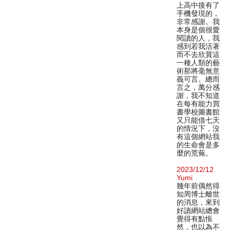
上高中後有了
手機發現的，
非常感謝。我
本身是個很愛
閱讀的人，我
感到若我活著
而不去欣賞這
一種人類的藝
術那將毫無意
義可言。總而
言之，萬分感
謝，我不知道
在每有能力買
書學校圖書館
又只能借七天
的情況下，沒
有這個網站我
的生命會是多
麼的荒蕪。
2023/12/12
Yumi
幾年前偶然得
知周博士離世
的消息，來到
好讀網站總會
覺得有點悵
然，也以為不