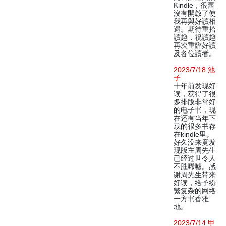
Kindle，很舊
沒有開啟了使
我再與好讀相
遇。期待重拾
讀趣，祝讀趣
再次重臨好讀
及各位讀者。
2023/7/18 池
子
十年前发现好
读，获得了很
多排版非常好
的电子书，现
在还有当年下
载的很多书存
在kindle里。
好久没来竟发
现版主周先生
已经过世令人
不胜唏嘘。感
谢周先生带来
好读，给予纷
繁复杂的网络
一方书香雅
地。
2023/7/14 甲