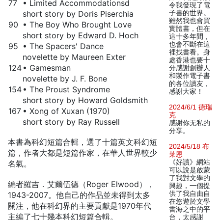
77
• Limited Accommodationsd
令我發現了電
short story by Doris Piserchia
子書的世界。
雖然我也會買
90
• The Boy Who Brought Love
實體書，但在
short story by Edward D. Hoch
這十多年間，
也會不斷在這
95
• The Spacers' Dance
裡找書看。身
novelette by Maureen Exter
處香港也要十
124
• Gamesman
分感謝創辦人
和製作電子書
novelette by J. F. Bone
的各位讀友，
154
• The Proust Syndrome
感謝大家！
short story by Howard Goldsmith
2024/6/1 德瑞
167
• Xong of Xuxan (1970)
克
short story by Ray Russell
感谢你无私的
分享。
本書為科幻短篇合輯，選了十篇英文科幻短
2024/5/18 布
篇，作者大都是短篇作家，在華人世界較少
莱恩
《好讀》網站
名氣。
可以說是啟蒙
了我對文學的
編者羅吉．艾爾伍德（Roger Elwood），
興趣，一個提
供了我自由自
1943-2007。他自己的作品並未得到太多
在悠遊於文學
關注，他在科幻界的主要貢獻是1970年代
書海之中的平
主編了七十幾本科幻短篇合輯。
台，太感謝