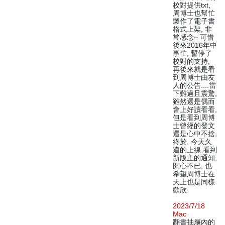
校對提供txt,
周博士也幫忙
製作了電子書
格式上架, 非
常感念~ 可惜
後來2016年中
事忙, 暫停了
校對的支持,
再後來就是看
到周博士由友
人的公告....當
下難過且震驚,
雖然還是偶而
會上好讀看看,
但是看到周博
士曾經的發文
還是心中不捨,
終於, 今天久
違的上線,看到
新版主的通知,
開心不已, 也
希望周博士在
天上也是同樣
歡欣.
2023/7/18
Mac
翻書抽屜內的