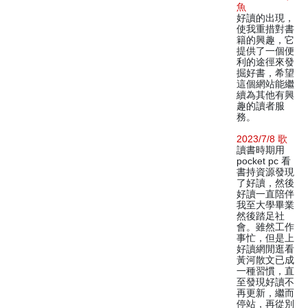
魚
好讀的出現，
使我重措對書
籍的興趣，它
提供了一個便
利的途徑來發
掘好書，希望
這個網站能繼
續為其他有興
趣的讀者服
務。
2023/7/8 歌
讀書時期用
pocket pc 看
書持資源發現
了好讀，然後
好讀一直陪伴
我至大學畢業
然後踏足社
會。雖然工作
事忙，但是上
好讀網閒逛看
黃河散文已成
一種習慣，直
至發現好讀不
再更新，繼而
停站，再從別