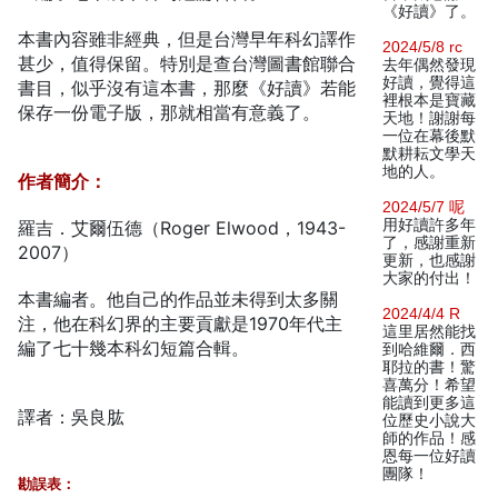
《好讀》了。
本書內容雖非經典，但是台灣早年科幻譯作
2024/5/8 rc
甚少，值得保留。特別是查台灣圖書館聯合
去年偶然發現
好讀，覺得這
書目，似乎沒有這本書，那麼《好讀》若能
裡根本是寶藏
保存一份電子版，那就相當有意義了。
天地！謝謝每
一位在幕後默
默耕耘文學天
地的人。
作者簡介：
2024/5/7 呢
用好讀許多年
羅吉．艾爾伍德（Roger Elwood，1943-
了，感謝重新
2007）
更新，也感謝
大家的付出！
本書編者。他自己的作品並未得到太多關
2024/4/4 R
注，他在科幻界的主要貢獻是1970年代主
這里居然能找
編了七十幾本科幻短篇合輯。
到哈維爾．西
耶拉的書！驚
喜萬分！希望
能讀到更多這
譯者：吳良肱
位歷史小說大
師的作品！感
恩每一位好讀
團隊！
勘誤表：