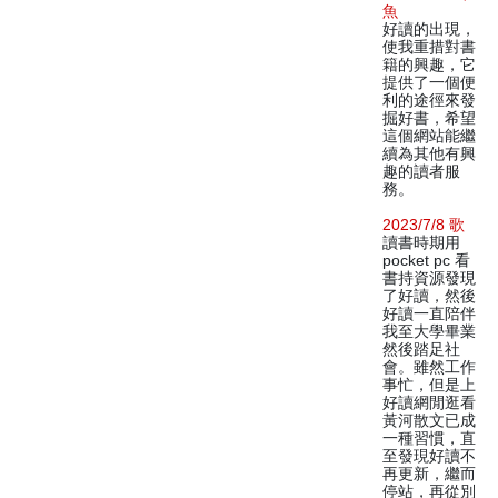
魚
好讀的出現，
使我重措對書
籍的興趣，它
提供了一個便
利的途徑來發
掘好書，希望
這個網站能繼
續為其他有興
趣的讀者服
務。
2023/7/8 歌
讀書時期用
pocket pc 看
書持資源發現
了好讀，然後
好讀一直陪伴
我至大學畢業
然後踏足社
會。雖然工作
事忙，但是上
好讀網閒逛看
黃河散文已成
一種習慣，直
至發現好讀不
再更新，繼而
停站，再從別