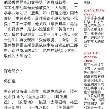
他榮獲世界奇幻文學獎「終身成就獎」；二
團隊。
零零七年他獲頒愛倫坡獎的「大師獎」；二
2024/2/19 He
零零八年則以《魔島》和《日落之後》同時
Zhong
囊括「史鐸克獎」最佳長篇小說及短篇小說
非常非常感谢
好读，许多外
獎；二零一零年，他又以《暗夜無星》贏得
面找不到的书
「史鐸克獎」最佳小說選集和「英倫奇幻
都在这里找到
了，找书的过
獎」最佳小說選集；二零一五年，他以《賓
程，好读给了
士先生》再次榮獲「愛倫坡獎」，並以主角
我非常大的帮
退休警探霍吉斯發展成故事各自獨立的三部
助！
曲。這些獎項的肯定，也在在彰顯出他無可
2024/1/13
取代的大師地位。
Vanessa
Chen
隔了七年才又
上來，才知周
譯者簡介：
先生離開了。
很高興曾有機
會參與好讀，
吳妍儀
透過網路與周
博士共事（真
中正哲研所碩士畢業，現為專職譯者，譯有
也才知道的，
一直只稱呼周
史蒂芬‧金的《魔女嘉莉》、《暗夜無
先生的)，感謝
星》、《忘憂地》，以及《太陽召喚：格里
好讀團隊！也
莎三部曲》、《一九八四》、《美麗新世
和過去一樣，