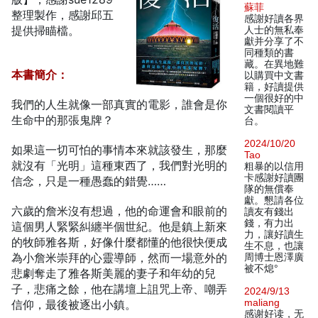
蘇菲
整理製作，感謝邱五
感謝好讀各界
提供掃瞄檔。
人士的無私奉
獻并分享了不
同種類的書
藏。在異地難
本書簡介：
以購買中文書
籍，好讀提供
一個很好的中
我們的人生就像一部真實的電影，誰會是你
文書閱讀平
生命中的那張鬼牌？
台。
2024/10/20
如果這一切可怕的事情本來就該發生，那麼
Tao
就沒有「光明」這種東西了，我們對光明的
粗暴的以信用
卡感謝好讀團
信念，只是一種愚蠢的錯覺……
隊的無償奉
獻。懇請各位
六歲的詹米沒有想過，他的命運會和眼前的
讀友有錢出
錢，有力出
這個男人緊緊糾纏半個世紀。他是鎮上新來
力，讓好讀生
的牧師雅各斯，好像什麼都懂的他很快便成
生不息，也讓
為小詹米崇拜的心靈導師，然而一場意外的
周博士恩澤廣
被不熄°
悲劇奪走了雅各斯美麗的妻子和年幼的兒
子，悲痛之餘，他在講壇上詛咒上帝、嘲弄
2024/9/13
maliang
信仰，最後被逐出小鎮。
感谢好读，无