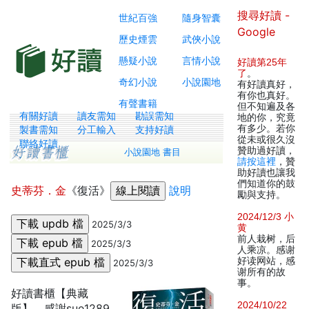
搜尋好讀 -
世紀百強
隨身智囊
Google
歷史煙雲
武俠小說
懸疑小說
言情小說
好讀第25年
了
。
奇幻小說
小說園地
有好讀真好，
有你也真好。
有聲書籍
但不知遍及各
有關好讀
讀友需知
勘誤需知
地的你，究竟
有多少。若你
製書需知
分工輸入
支持好讀
從未或很久沒
聯絡好讀
贊助過好讀，
小說園地 書目
請按這裡
，贊
助好讀也讓我
們知道你的鼓
史蒂芬．金
《復活》
說明
勵與支持。
2024/12/3 小
2025/3/3
黄
前人栽树，后
2025/3/3
人乘凉。感谢
好读网站，感
2025/3/3
谢所有的故
事。
好讀書櫃【典藏
2024/10/22
版】，感謝sue1289