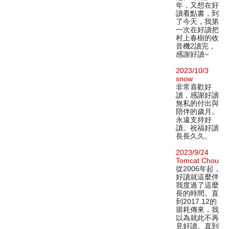
年，又想在好
讀看點書，到
了今天，我第
一次在好讀把
村上春樹的收
音機2讀完，
感謝好讀~
2023/10/3
snow
非常喜歡好
讀，感謝好讀
無私的付出與
陪伴的歲月。
永遠支持好
讀。祝福好讀
長長久久。
2023/9/24
Tomcat Chou
從2006年起，
好讀就這麼伴
我度過了這麼
長的時間。直
到2017.12的
噩耗傳來，我
以為就此不再
見好讀。直到