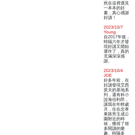
然在這裡遇見
一本本的好
書，真心感謝
好讀！
2023/10/7
Young
自2017年後，
時隔六年才發
現好讀又開始
運作了，真的
充滿深深感
謝。
2023/10/4
JOE
好多年前，在
好讀發現艾西
莫夫的基地系
列，還有科小
說海伯利昂，
讓我在年輕歲
月，住在忠孝
東路旁玉成公
園附近的時
候，獲得了很
多閱讀的樂
趣。時隔多