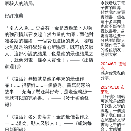
最駭人的結局。
令我發現了電
子書的世界。
雖然我也會買
好評推薦
實體書，但在
這十多年間，
也會不斷在這
「引人入勝……史蒂芬・金是透過筆下人物
裡找書看。身
的強烈情緒召喚超自然力量的大師，而他對
處香港也要十
雅各斯的描繪，一個哀慟逾恆的男人，卻被
分感謝創辦人
和製作電子書
永無饜足的科學好奇心所驅策，既可信又駭
的各位讀友，
人。這部小說的結尾，也是他的最佳結尾之
感謝大家！
一，就像閃電一樣令人震懾！」——《出版
2024/6/1 德瑞
家週刊》
克
感谢你无私的
分享。
「《復活》無疑就是他多年來的最佳作
品！……很新鮮……一個優秀、書寫簡潔的
2024/5/18 布
故事……充滿了懸疑與好奇，是老金粉絲一
莱恩
《好讀》網站
天就可以讀完的書。」——《波士頓前鋒
可以說是啟蒙
報》
了我對文學的
興趣，一個提
供了我自由自
「《復活》名列史蒂芬・金的最佳著作之
在悠遊於文學
一……溫柔、動人又駭人！」——《紐約每
書海之中的平
日新聞報》
台，太感謝