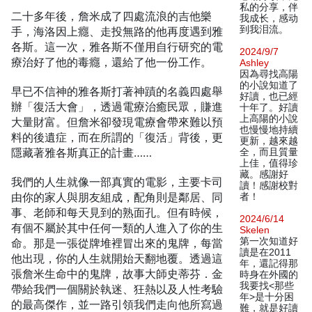
私的分享，伴
二十多年後，詹米成了四處流浪的吉他樂
我成长，感动
到我泪流。
手，海洛因上癮、走投無路的他再度遇到雅
各斯。這一次，雅各斯不僅用自行研究的電
2024/9/7
療治好了他的毒癮，還給了他一份工作。
Ashley
因為尋找高陽
的小說知道了
早已不信神的雅各斯打著神蹟的名義四處舉
好讀，也已經
辦「復活大會」，透過電療治癒民眾，賺進
十年了。好讀
上高陽的小說
大量財富。但詹米卻發現電療會帶來難以預
也慢慢地持續
料的後遺症，而在所謂的「復活」背後，更
更新，越來越
隱藏著雅各斯真正的計畫……
全，而且質量
上佳，值得珍
藏。感謝好
我們的人生就像一部真實的電影，主要卡司
讀！感謝校對
由你的家人與朋友組成，配角則是鄰居、同
者！
事、老師和每天見到的熟面孔。但有時候，
2024/6/14
有個不屬於其中任何一類的人進入了你的生
Skelen
第一次知道好
命。那是一張從牌堆裡冒出來的鬼牌，每當
讀是在2011
他出現，你的人生就開始天翻地覆。透過這
年，還記得那
張詹米生命中的鬼牌，故事大師史蒂芬．金
時身在外國的
我要找<那些
帶給我們一個關於執迷、狂熱以及人性考驗
年>是十分困
的最高傑作，並一路引領我們走向他所寫過
難，就是好讀