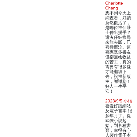
Charlotte
Chang
想不到今天上
網查看，好讀
竟然復活了，
是哪位神仙壯
士伸出援手？
還沒仔細搜尋
來龍去脈，已
喜極而泣。這
嘉惠眾多書友
但卻無啥收益
的苦工，真的
需要有很多愛
才能繼續下
去，祝福新版
主，謝謝您！
好人一生平
安！
2023/9/5 小張
喜愛好讀網站
及電子書本 很
多年月了。從
武俠小說起
始，到各種書
類，幸得有心
人製作電子本