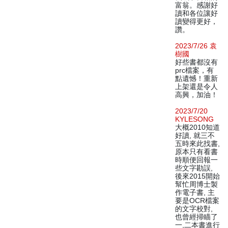
富翁。感謝好
讀和各位讓好
讀變得更好，
讚。
2023/7/26 袁
樹國
好些書都沒有
prc檔案，有
點遺憾！重新
上架還是令人
高興，加油！
2023/7/20
KYLESONG
大概2010知道
好讀, 就三不
五時來此找書,
原本只有看書
時順便回報一
些文字勘誤,
後來2015開始
幫忙周博士製
作電子書, 主
要是OCR檔案
的文字校對,
也曾經掃瞄了
一,二本書進行