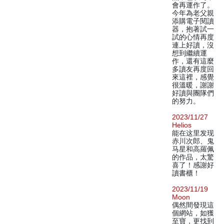
會再運作了。
今年為老父親
添購電子閱讀
器，抱著試一
試的心情再度
連上好讀，沒
想到繼續運
作，還有這麼
多讀友再度回
來這裡，感覺
很溫暖，謝謝
好讀與團隊們
的努力。
2023/11/27
Helios
能在这里发现
赤川次郎、鬼
马星和高羅佩
的作品，太驚
喜了！感謝好
讀書櫃！
2023/11/19
Moon
偶然間發現這
個網站，如獲
至寶，更找到