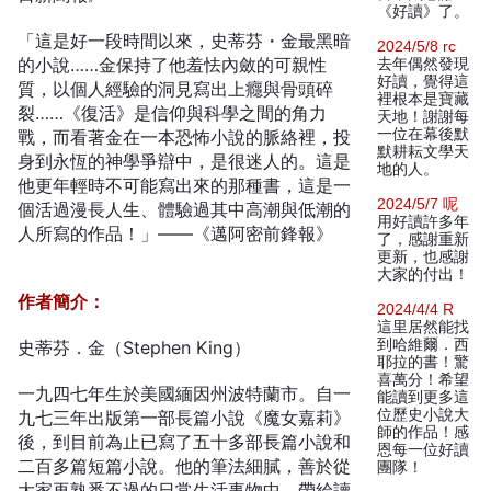
《好讀》了。
「這是好一段時間以來，史蒂芬・金最黑暗
2024/5/8 rc
的小說……金保持了他羞怯內斂的可親性
去年偶然發現
好讀，覺得這
質，以個人經驗的洞見寫出上癮與骨頭碎
裡根本是寶藏
裂……《復活》是信仰與科學之間的角力
天地！謝謝每
一位在幕後默
戰，而看著金在一本恐怖小說的脈絡裡，投
默耕耘文學天
身到永恆的神學爭辯中，是很迷人的。這是
地的人。
他更年輕時不可能寫出來的那種書，這是一
2024/5/7 呢
個活過漫長人生、體驗過其中高潮與低潮的
用好讀許多年
人所寫的作品！」——《邁阿密前鋒報》
了，感謝重新
更新，也感謝
大家的付出！
作者簡介：
2024/4/4 R
這里居然能找
到哈維爾．西
史蒂芬．金（Stephen King）
耶拉的書！驚
喜萬分！希望
一九四七年生於美國緬因州波特蘭市。自一
能讀到更多這
位歷史小說大
九七三年出版第一部長篇小說《魔女嘉莉》
師的作品！感
後，到目前為止已寫了五十多部長篇小說和
恩每一位好讀
二百多篇短篇小說。他的筆法細膩，善於從
團隊！
大家再熟悉不過的日常生活事物中，帶給讀