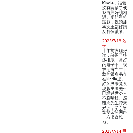
Kindle，很舊
沒有開啟了使
我再與好讀相
遇。期待重拾
讀趣，祝讀趣
再次重臨好讀
及各位讀者。
2023/7/18 池
子
十年前发现好
读，获得了很
多排版非常好
的电子书，现
在还有当年下
载的很多书存
在kindle里。
好久没来竟发
现版主周先生
已经过世令人
不胜唏嘘。感
谢周先生带来
好读，给予纷
繁复杂的网络
一方书香雅
地。
2023/7/14 甲