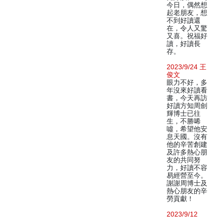
今日，偶然想
起老朋友，想
不到好讀還
在，令人又驚
又喜。祝福好
讀，好讀長
存。
2023/9/24 王
俊文
眼力不好，多
年沒來好讀看
書，今天再訪
好讀方知周劍
輝博士已往
生，不勝唏
噓，希望他安
息天國。沒有
他的辛苦創建
及許多熱心朋
友的共同努
力，好讀不容
易經營至今。
謝謝周博士及
熱心朋友的辛
勞貢獻！
2023/9/12