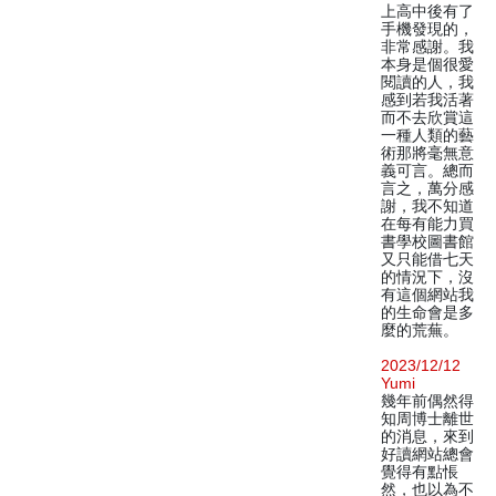
上高中後有了
手機發現的，
非常感謝。我
本身是個很愛
閱讀的人，我
感到若我活著
而不去欣賞這
一種人類的藝
術那將毫無意
義可言。總而
言之，萬分感
謝，我不知道
在每有能力買
書學校圖書館
又只能借七天
的情況下，沒
有這個網站我
的生命會是多
麼的荒蕪。
2023/12/12
Yumi
幾年前偶然得
知周博士離世
的消息，來到
好讀網站總會
覺得有點悵
然，也以為不