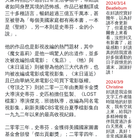
2024/3/14
者如同身歷其境的恐怖感。作品已被翻譯成
Beatlebum
三十多種語言，暢銷超過三億五千萬本，甚
在好讀挖寶好
幾年，以為好
至被譽為「每個美國家庭都有兩本書，一本
讀不會更新
是《聖經》，另一本則是史蒂芬．金的小
了，但還是偶
爾會上來看
說」。
看，沒想到又
有新書了，超
他的作品也是影視改編的熱門題材，其中
級感動！好讀
真的陪我渡過
《魔女嘉莉》是他一鳴驚人的出道作，並多
好多個通勤的
次被改編拍成電影；《鬼店》、《牠》與
日子跟愜意的
《末日逼近》則被譽為他的三大代表作，也
週末，謝謝好
讀！
均被改編成電影或電視影集，《末日逼近》
且已由華納兄弟電影公司買下電影版權。
2024/3/9
《穹頂之下》則於二零一三年由奧斯卡金獎
Christine
好讀是我這個
大導演史蒂芬．史匹柏擔任監製、《LOST
文字工作者隨
檔案》導演傑克．班德執導，改編為同名電
時隨地的好朋
友，我有空就
視影集，刷新美國CBS電視台夏季檔影集自
上來，給我許
一九九二年以來的最高收視紀錄。
多精神糧食，
伴我度過許多
白天黑夜，有
二零零三年，史蒂芬．金獲得美國國家圖書
好讀，真好！
基金會頒發「傑出貢獻獎」；二零零四年，
非常感謝幕後