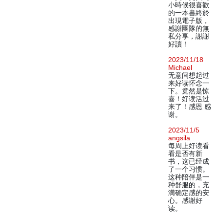
小時候很喜歡
的一本書終於
出現電子版，
感謝團隊的無
私分享，謝謝
好讀！
2023/11/18
Michael
无意间想起过
来好读怀念一
下。竟然是惊
喜！好读活过
来了！感恩 感
谢。
2023/11/5
angsila
每周上好读看
看是否有新
书，这已经成
了一个习惯。
这种陪伴是一
种舒服的，充
满确定感的安
心。感谢好
读。