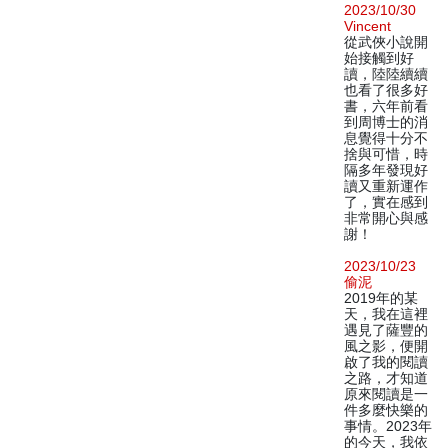
2023/10/30
Vincent
從武俠小說開
始接觸到好
讀，陸陸續續
也看了很多好
書，六年前看
到周博士的消
息覺得十分不
捨與可惜，時
隔多年發現好
讀又重新運作
了，實在感到
非常開心與感
謝！
2023/10/23
偷泥
2019年的某
天，我在這裡
遇見了薩豐的
風之影，便開
啟了我的閱讀
之路，才知道
原來閱讀是一
件多麼快樂的
事情。2023年
的今天，我依