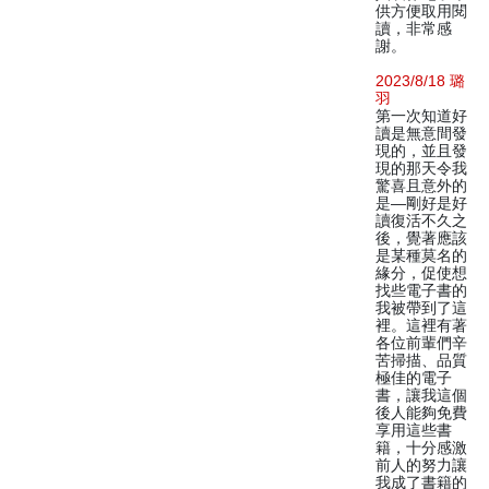
供方便取用閱
讀，非常感
謝。
2023/8/18 璐
羽
第一次知道好
讀是無意間發
現的，並且發
現的那天令我
驚喜且意外的
是—剛好是好
讀復活不久之
後，覺著應該
是某種莫名的
緣分，促使想
找些電子書的
我被帶到了這
裡。這裡有著
各位前輩們辛
苦掃描、品質
極佳的電子
書，讓我這個
後人能夠免費
享用這些書
籍，十分感激
前人的努力讓
我成了書籍的