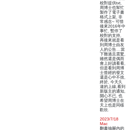
校對提供txt,
周博士也幫忙
製作了電子書
格式上架, 非
常感念~ 可惜
後來2016年中
事忙, 暫停了
校對的支持,
再後來就是看
到周博士由友
人的公告....當
下難過且震驚,
雖然還是偶而
會上好讀看看,
但是看到周博
士曾經的發文
還是心中不捨,
終於, 今天久
違的上線,看到
新版主的通知,
開心不已, 也
希望周博士在
天上也是同樣
歡欣.
2023/7/18
Mac
翻書抽屜內的