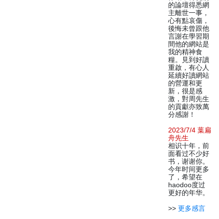
的論壇得悉網
主離世一事，
心有點哀傷，
後悔未曾跟他
言謝在學習期
間他的網站是
我的精神食
糧。見到好讀
重啟，有心人
延續好讀網站
的營運和更
新，很是感
激，對周先生
的貢獻亦致萬
分感謝！
2023/7/4 葉扁
舟先生
相识十年，前
面看过不少好
书，谢谢你。
今年时间更多
了，希望在
haodoo度过
更好的年华。
>>
更多感言