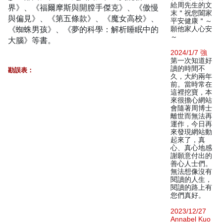
給周先生的文
界》、《福爾摩斯與開膛手傑克》、《傲慢
末＂祝您闔家
與偏見》、《第五條款》、《魔女高校》、
平安健康＂～
《蜘蛛男孩》、《夢的科學：解析睡眠中的
願他家人心安
～
大腦》等書。
2024/1/7 強
第一次知道好
讀的時間不
勘誤表：
久，大約兩年
前。當時常在
這裡挖寶，本
來很擔心網站
會隨著周博士
離世而無法再
運作，今日再
來發現網站動
起來了，真
心、真心地感
謝願意付出的
善心人士們。
無法想像沒有
閱讀的人生，
閱讀的路上有
您們真好。
2023/12/27
Annabel Kuo