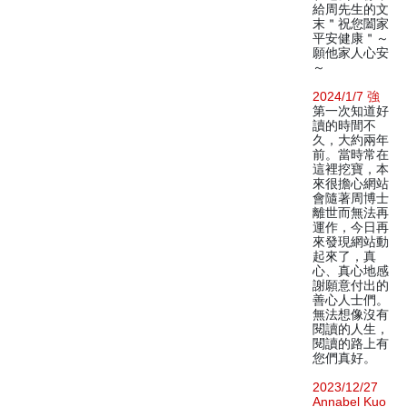
給周先生的文
末＂祝您闔家
平安健康＂～
願他家人心安
～
2024/1/7 強
第一次知道好
讀的時間不
久，大約兩年
前。當時常在
這裡挖寶，本
來很擔心網站
會隨著周博士
離世而無法再
運作，今日再
來發現網站動
起來了，真
心、真心地感
謝願意付出的
善心人士們。
無法想像沒有
閱讀的人生，
閱讀的路上有
您們真好。
2023/12/27
Annabel Kuo