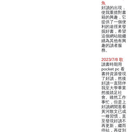
魚
好讀的出現，
使我重措對書
籍的興趣，它
提供了一個便
利的途徑來發
掘好書，希望
這個網站能繼
續為其他有興
趣的讀者服
務。
2023/7/8 歌
讀書時期用
pocket pc 看
書持資源發現
了好讀，然後
好讀一直陪伴
我至大學畢業
然後踏足社
會。雖然工作
事忙，但是上
好讀網閒逛看
黃河散文已成
一種習慣，直
至發現好讀不
再更新，繼而
停站，再從別