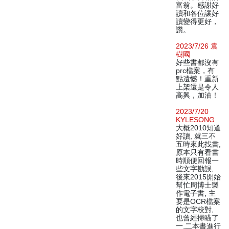
富翁。感謝好
讀和各位讓好
讀變得更好，
讚。
2023/7/26 袁
樹國
好些書都沒有
prc檔案，有
點遺憾！重新
上架還是令人
高興，加油！
2023/7/20
KYLESONG
大概2010知道
好讀, 就三不
五時來此找書,
原本只有看書
時順便回報一
些文字勘誤,
後來2015開始
幫忙周博士製
作電子書, 主
要是OCR檔案
的文字校對,
也曾經掃瞄了
一,二本書進行