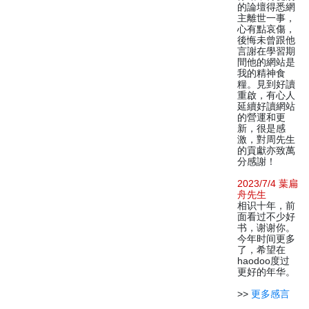
的論壇得悉網
主離世一事，
心有點哀傷，
後悔未曾跟他
言謝在學習期
間他的網站是
我的精神食
糧。見到好讀
重啟，有心人
延續好讀網站
的營運和更
新，很是感
激，對周先生
的貢獻亦致萬
分感謝！
2023/7/4 葉扁
舟先生
相识十年，前
面看过不少好
书，谢谢你。
今年时间更多
了，希望在
haodoo度过
更好的年华。
>>
更多感言