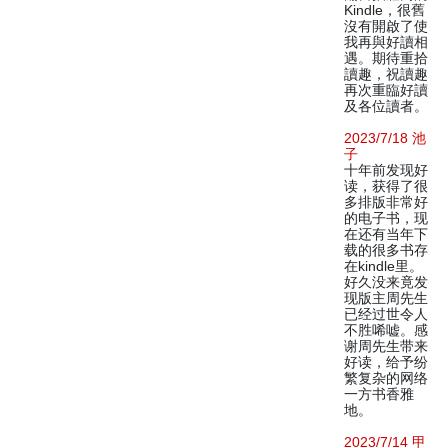
Kindle，很舊
沒有開啟了使
我再與好讀相
遇。期待重拾
讀趣，祝讀趣
再次重臨好讀
及各位讀者。
2023/7/18 池
子
十年前发现好
读，获得了很
多排版非常好
的电子书，现
在还有当年下
载的很多书存
在kindle里。
好久没来竟发
现版主周先生
已经过世令人
不胜唏嘘。感
谢周先生带来
好读，给予纷
繁复杂的网络
一方书香雅
地。
2023/7/14 甲