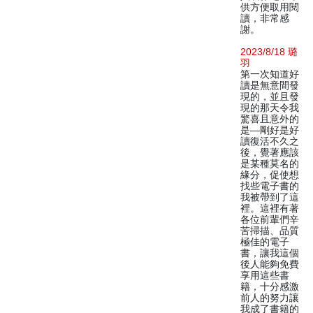
供方便取用閱
讀，非常感
謝。
2023/8/18 璐
羽
第一次知道好
讀是無意間發
現的，並且發
現的那天令我
驚喜且意外的
是—剛好是好
讀復活不久之
後，覺著應該
是某種莫名的
緣分，促使想
找些電子書的
我被帶到了這
裡。這裡有著
各位前輩們辛
苦掃描、品質
極佳的電子
書，讓我這個
後人能夠免費
享用這些書
籍，十分感激
前人的努力讓
我成了書籍的