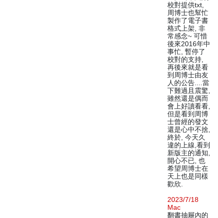
校對提供txt,
周博士也幫忙
製作了電子書
格式上架, 非
常感念~ 可惜
後來2016年中
事忙, 暫停了
校對的支持,
再後來就是看
到周博士由友
人的公告....當
下難過且震驚,
雖然還是偶而
會上好讀看看,
但是看到周博
士曾經的發文
還是心中不捨,
終於, 今天久
違的上線,看到
新版主的通知,
開心不已, 也
希望周博士在
天上也是同樣
歡欣.
2023/7/18
Mac
翻書抽屜內的