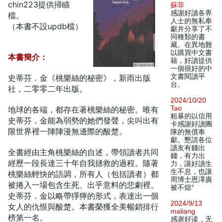
chin223提供掃瞄
蘇菲
感謝好讀各界
檔。
人士的無私奉
（本書不設updb檔）
獻并分享了不
同種類的書
藏。在異地難
以購買中文書
本書簡介：
籍，好讀提供
一個很好的中
文書閱讀平
史蒂芬．金《桃樂絲的秘密》，新雨出版
台。
社，二零零二年出版。
2024/10/20
Tao
地球的各端，都存在著桃樂絲的秘密。唯有
粗暴的以信用
史蒂芬．金能為弱勢的她們發聲，尖叫出有
卡感謝好讀團
限世界裡一陣陣漫無邊際的酸楚。
隊的無償奉
獻。懇請各位
讀友有錢出
全書經由主角桃樂絲的自述，帶領讀者共同
錢，有力出
經歷一段長達三十年自我拯救的過程。隨著
力，讓好讀生
生不息，也讓
桃樂絲輕快的語調，所有人（包括讀者）都
周博士恩澤廣
被捲入一場包含生死、出乎意料的悲劇裡。
被不熄°
史蒂芬．金以略帶猙獰的形式，表達出一個
2024/9/13
女人的仇恨與酸楚。本書榮獲全美暢銷排行
maliang
榜第一名。
感谢好读，无