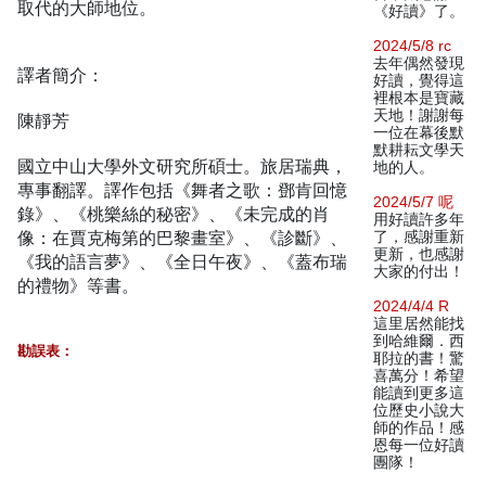
取代的大師地位。
《好讀》了。
2024/5/8 rc
去年偶然發現
譯者簡介：
好讀，覺得這
裡根本是寶藏
天地！謝謝每
陳靜芳
一位在幕後默
默耕耘文學天
國立中山大學外文研究所碩士。旅居瑞典，
地的人。
專事翻譯。譯作包括《舞者之歌：鄧肯回憶
2024/5/7 呢
錄》、《桃樂絲的秘密》、《未完成的肖
用好讀許多年
像：在賈克梅第的巴黎畫室》、《診斷》、
了，感謝重新
更新，也感謝
《我的語言夢》、《全日午夜》、《蓋布瑞
大家的付出！
的禮物》等書。
2024/4/4 R
這里居然能找
到哈維爾．西
勘誤表：
耶拉的書！驚
喜萬分！希望
能讀到更多這
位歷史小說大
師的作品！感
恩每一位好讀
團隊！