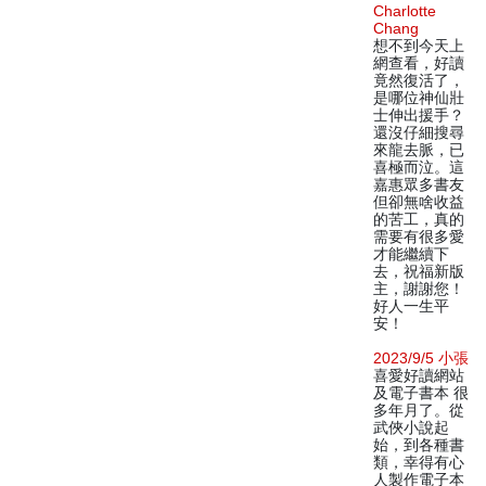
Charlotte
Chang
想不到今天上
網查看，好讀
竟然復活了，
是哪位神仙壯
士伸出援手？
還沒仔細搜尋
來龍去脈，已
喜極而泣。這
嘉惠眾多書友
但卻無啥收益
的苦工，真的
需要有很多愛
才能繼續下
去，祝福新版
主，謝謝您！
好人一生平
安！
2023/9/5 小張
喜愛好讀網站
及電子書本 很
多年月了。從
武俠小說起
始，到各種書
類，幸得有心
人製作電子本