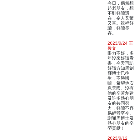
今日，偶然想
起老朋友，想
不到好讀還
在，令人又驚
又喜。祝福好
讀，好讀長
存。
2023/9/24 王
俊文
眼力不好，多
年沒來好讀看
書，今天再訪
好讀方知周劍
輝博士已往
生，不勝唏
噓，希望他安
息天國。沒有
他的辛苦創建
及許多熱心朋
友的共同努
力，好讀不容
易經營至今。
謝謝周博士及
熱心朋友的辛
勞貢獻！
2023/9/12