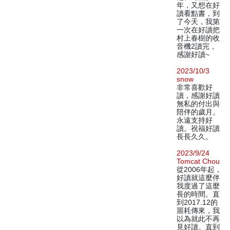
年，又想在好
讀看點書，到
了今天，我第
一次在好讀把
村上春樹的收
音機2讀完，
感謝好讀~
2023/10/3
snow
非常喜歡好
讀，感謝好讀
無私的付出與
陪伴的歲月。
永遠支持好
讀。祝福好讀
長長久久。
2023/9/24
Tomcat Chou
從2006年起，
好讀就這麼伴
我度過了這麼
長的時間。直
到2017.12的
噩耗傳來，我
以為就此不再
見好讀。直到