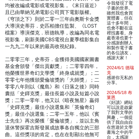
令我發現了電
均被改編成電影或電視影集，《末日逼近》
子書的世界。
且已由華納兄弟電影公司買下電影版權。
雖然我也會買
實體書，但在
《穹頂之下》則於二零一三年由奧斯卡金獎
這十多年間，
大導演史蒂芬．史匹柏擔任監製、《LOST
也會不斷在這
檔案》導演傑克．班德執導，改編為同名電
裡找書看。身
處香港也要十
視影集，刷新美國CBS電視台夏季檔影集自
分感謝創辦人
一九九二年以來的最高收視紀錄。
和製作電子書
的各位讀友，
感謝大家！
二零零三年，史蒂芬．金獲得美國國家圖書
基金會頒發「傑出貢獻獎」；二零零四年，
2024/6/1 德瑞
他榮獲世界奇幻文學獎「終身成就獎」；二
克
感谢你无私的
零零七年他獲頒愛倫坡獎的「大師獎」；二
分享。
零零八年則以《魔島》和《日落之後》同時
2024/5/18 布
囊括「史鐸克獎」最佳長篇小說及短篇小說
莱恩
獎；二零一零年，他又以《暗夜無星》贏得
《好讀》網站
「史鐸克獎」最佳小說選集和「英倫奇幻
可以說是啟蒙
了我對文學的
獎」最佳小說選集；二零一五年，他以《賓
興趣，一個提
士先生》再次榮獲「愛倫坡獎」，並以主角
供了我自由自
退休警探霍吉斯發展成故事各自獨立的三部
在悠遊於文學
書海之中的平
曲。這些獎項的肯定，也在在彰顯出他無可
台，太感謝