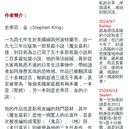
私的分享，伴
我成长，感动
到我泪流。
作者簡介：
2024/9/7
Ashley
史蒂芬．金（Stephen King）
因為尋找高陽
的小說知道了
一九四七年生於美國緬因州波特蘭市。自一
好讀，也已經
十年了。好讀
九七三年出版第一部長篇小說《魔女嘉莉》
上高陽的小說
後，到目前為止已寫了五十多部長篇小說和
也慢慢地持續
二百多篇短篇小說。他的筆法細膩，善於從
更新，越來越
全，而且質量
大家再熟悉不過的日常生活事物中，帶給讀
上佳，值得珍
者如同身歷其境的恐怖感。作品已被翻譯成
藏。感謝好
讀！感謝校對
三十多種語言，暢銷超過三億五千萬本，甚
者！
至被譽為「每個美國家庭都有兩本書，一本
是《聖經》，另一本則是史蒂芬．金的小
2024/6/14
Skelen
說」。
第一次知道好
讀是在2011
他的作品也是影視改編的熱門題材，其中
年，還記得那
時身在外國的
《魔女嘉莉》是他一鳴驚人的出道作，並多
我要找<那些
次被改編拍成電影；《鬼店》、《牠》與
年>是十分困
《末日逼近》則被譽為他的三大代表作，也
難，就是好讀