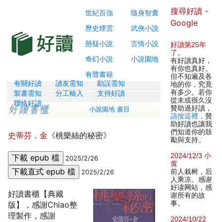
搜尋好讀 -
世紀百強
隨身智囊
Google
歷史煙雲
武俠小說
懸疑小說
言情小說
好讀第25年
了
。
奇幻小說
小說園地
有好讀真好，
有你也真好。
有聲書籍
但不知遍及各
有關好讀
讀友需知
勘誤需知
地的你，究竟
有多少。若你
製書需知
分工輸入
支持好讀
從未或很久沒
聯絡好讀
贊助過好讀，
小說園地 書目
請按這裡
，贊
助好讀也讓我
們知道你的鼓
史蒂芬．金
《桃樂絲的秘密》
勵與支持。
2024/12/3 小
2025/2/26
黄
前人栽树，后
2025/2/26
人乘凉。感谢
好读网站，感
好讀書櫃【典藏
谢所有的故
事。
版】，感謝Chiao整
理製作，感謝
2024/10/22