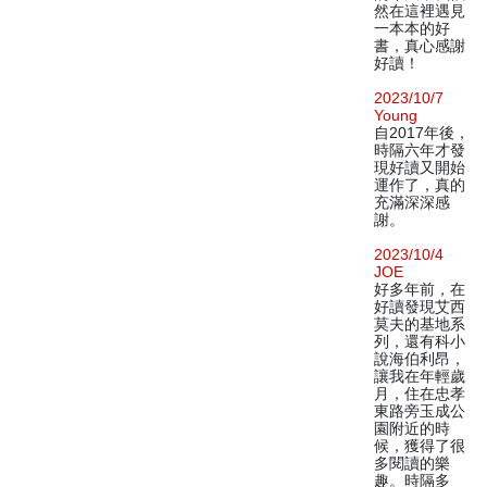
然在這裡遇見
一本本的好
書，真心感謝
好讀！
2023/10/7
Young
自2017年後，
時隔六年才發
現好讀又開始
運作了，真的
充滿深深感
謝。
2023/10/4
JOE
好多年前，在
好讀發現艾西
莫夫的基地系
列，還有科小
說海伯利昂，
讓我在年輕歲
月，住在忠孝
東路旁玉成公
園附近的時
候，獲得了很
多閱讀的樂
趣。時隔多