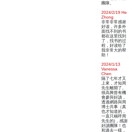
團隊。
2024/2/19 He
Zhong
非常非常感谢
好读，许多外
面找不到的书
都在这里找到
了，找书的过
程，好读给了
我非常大的帮
助！
2024/1/13
Vanessa
Chen
隔了七年才又
上來，才知周
先生離開了。
很高興曾有機
會參與好讀，
透過網路與周
博士共事（真
也才知道的，
一直只稱呼周
先生的)，感謝
好讀團隊！也
和過去一樣，