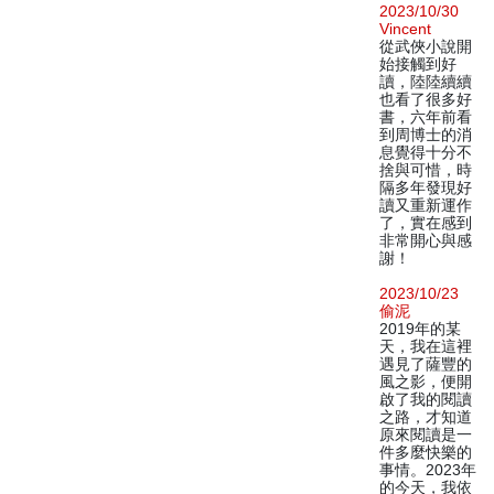
2023/10/30
Vincent
從武俠小說開
始接觸到好
讀，陸陸續續
也看了很多好
書，六年前看
到周博士的消
息覺得十分不
捨與可惜，時
隔多年發現好
讀又重新運作
了，實在感到
非常開心與感
謝！
2023/10/23
偷泥
2019年的某
天，我在這裡
遇見了薩豐的
風之影，便開
啟了我的閱讀
之路，才知道
原來閱讀是一
件多麼快樂的
事情。2023年
的今天，我依