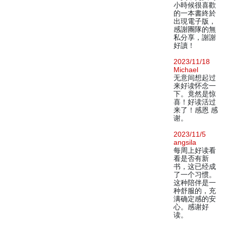
小時候很喜歡
的一本書終於
出現電子版，
感謝團隊的無
私分享，謝謝
好讀！
2023/11/18
Michael
无意间想起过
来好读怀念一
下。竟然是惊
喜！好读活过
来了！感恩 感
谢。
2023/11/5
angsila
每周上好读看
看是否有新
书，这已经成
了一个习惯。
这种陪伴是一
种舒服的，充
满确定感的安
心。感谢好
读。