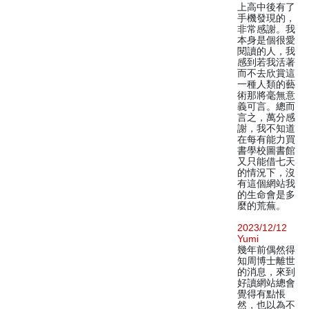
上高中後有了
手機發現的，
非常感謝。我
本身是個很愛
閱讀的人，我
感到若我活著
而不去欣賞這
一種人類的藝
術那將毫無意
義可言。總而
言之，萬分感
謝，我不知道
在每有能力買
書學校圖書館
又只能借七天
的情況下，沒
有這個網站我
的生命會是多
麼的荒蕪。
2023/12/12
Yumi
幾年前偶然得
知周博士離世
的消息，來到
好讀網站總會
覺得有點悵
然，也以為不