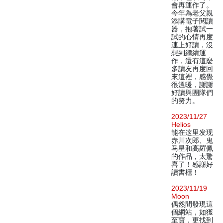
會再運作了。
今年為老父親
添購電子閱讀
器，抱著試一
試的心情再度
連上好讀，沒
想到繼續運
作，還有這麼
多讀友再度回
來這裡，感覺
很溫暖，謝謝
好讀與團隊們
的努力。
2023/11/27
Helios
能在这里发现
赤川次郎、鬼
马星和高羅佩
的作品，太驚
喜了！感謝好
讀書櫃！
2023/11/19
Moon
偶然間發現這
個網站，如獲
至寶，更找到