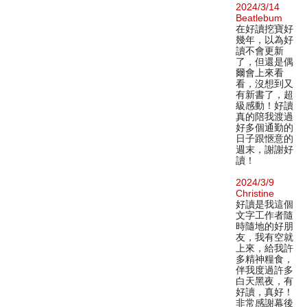
2024/3/14
Beatlebum
在好讀挖寶好
幾年，以為好
讀不會更新
了，但還是偶
爾會上來看
看，沒想到又
有新書了，超
級感動！好讀
真的陪我渡過
好多個通勤的
日子跟愜意的
週末，謝謝好
讀！
2024/3/9
Christine
好讀是我這個
文字工作者隨
時隨地的好朋
友，我有空就
上來，給我許
多精神糧食，
伴我度過許多
白天黑夜，有
好讀，真好！
非常感謝幕後