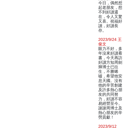
今日，偶然想
起老朋友，想
不到好讀還
在，令人又驚
又喜。祝福好
讀，好讀長
存。
2023/9/24 王
俊文
眼力不好，多
年沒來好讀看
書，今天再訪
好讀方知周劍
輝博士已往
生，不勝唏
噓，希望他安
息天國。沒有
他的辛苦創建
及許多熱心朋
友的共同努
力，好讀不容
易經營至今。
謝謝周博士及
熱心朋友的辛
勞貢獻！
2023/9/12