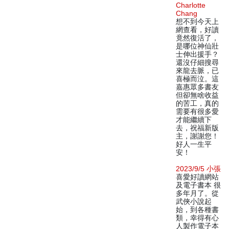
Charlotte
Chang
想不到今天上
網查看，好讀
竟然復活了，
是哪位神仙壯
士伸出援手？
還沒仔細搜尋
來龍去脈，已
喜極而泣。這
嘉惠眾多書友
但卻無啥收益
的苦工，真的
需要有很多愛
才能繼續下
去，祝福新版
主，謝謝您！
好人一生平
安！
2023/9/5 小張
喜愛好讀網站
及電子書本 很
多年月了。從
武俠小說起
始，到各種書
類，幸得有心
人製作電子本