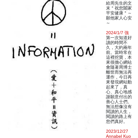
給周先生的文
末＂祝您闔家
平安健康＂～
願他家人心安
～
2024/1/7 強
第一次知道好
讀的時間不
久，大約兩年
前。當時常在
這裡挖寶，本
來很擔心網站
會隨著周博士
離世而無法再
運作，今日再
來發現網站動
起來了，真
心、真心地感
謝願意付出的
善心人士們。
無法想像沒有
閱讀的人生，
閱讀的路上有
您們真好。
2023/12/27
Annabel Kuo