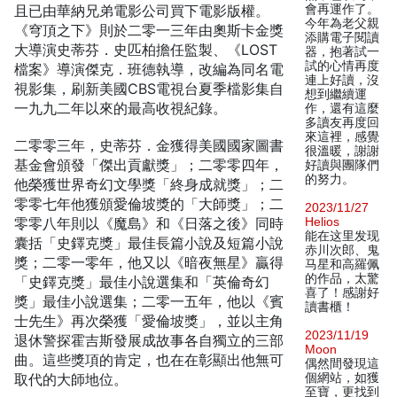
且已由華納兄弟電影公司買下電影版權。
會再運作了。
今年為老父親
《穹頂之下》則於二零一三年由奧斯卡金獎
添購電子閱讀
大導演史蒂芬．史匹柏擔任監製、《LOST
器，抱著試一
試的心情再度
檔案》導演傑克．班德執導，改編為同名電
連上好讀，沒
視影集，刷新美國CBS電視台夏季檔影集自
想到繼續運
一九九二年以來的最高收視紀錄。
作，還有這麼
多讀友再度回
來這裡，感覺
二零零三年，史蒂芬．金獲得美國國家圖書
很溫暖，謝謝
基金會頒發「傑出貢獻獎」；二零零四年，
好讀與團隊們
的努力。
他榮獲世界奇幻文學獎「終身成就獎」；二
零零七年他獲頒愛倫坡獎的「大師獎」；二
2023/11/27
零零八年則以《魔島》和《日落之後》同時
Helios
能在这里发现
囊括「史鐸克獎」最佳長篇小說及短篇小說
赤川次郎、鬼
獎；二零一零年，他又以《暗夜無星》贏得
马星和高羅佩
的作品，太驚
「史鐸克獎」最佳小說選集和「英倫奇幻
喜了！感謝好
獎」最佳小說選集；二零一五年，他以《賓
讀書櫃！
士先生》再次榮獲「愛倫坡獎」，並以主角
2023/11/19
退休警探霍吉斯發展成故事各自獨立的三部
Moon
曲。這些獎項的肯定，也在在彰顯出他無可
偶然間發現這
取代的大師地位。
個網站，如獲
至寶，更找到