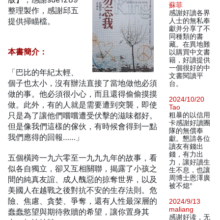
蘇菲
整理製作，感謝邱五
感謝好讀各界
提供掃瞄檔。
人士的無私奉
獻并分享了不
同種類的書
藏。在異地難
本書簡介：
以購買中文書
籍，好讀提供
一個很好的中
「巴比的年紀太輕、
文書閱讀平
個子也太小，沒有辦法直接了當地做他必須
台。
做的事。他必須很小心，而且還得偷偷摸摸
2024/10/20
做。此外，有的人就是需要遭到突襲，即使
Tao
只是為了讓他們嚐嚐遭受伏擊的滋味都好。
粗暴的以信用
卡感謝好讀團
但是像我們這樣的傢伙，有時候會得到一點
隊的無償奉
我們應得的回報……」
獻。懇請各位
讀友有錢出
錢，有力出
五個橫跨一九六零至一九九九年的故事，看
力，讓好讀生
似各自獨立，卻又互相關聯，揭露了小孩之
生不息，也讓
周博士恩澤廣
間的純真友誼、成人醜惡的掠奪世界，以及
被不熄°
美國人在越戰之後對抗不安的生存法則。危
險、焦慮、貪婪、爭奪，還有人性最深層的
2024/9/13
maliang
蠢蠢慾望與期待救贖的希望，讓你置身其
感谢好读，无