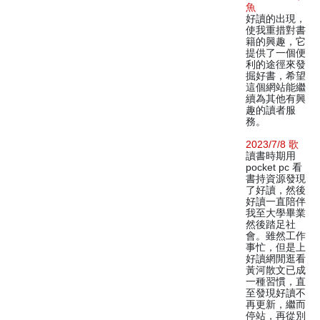
魚
好讀的出現，
使我重措對書
籍的興趣，它
提供了一個便
利的途徑來發
掘好書，希望
這個網站能繼
續為其他有興
趣的讀者服
務。
2023/7/8 歌
讀書時期用
pocket pc 看
書持資源發現
了好讀，然後
好讀一直陪伴
我至大學畢業
然後踏足社
會。雖然工作
事忙，但是上
好讀網閒逛看
黃河散文已成
一種習慣，直
至發現好讀不
再更新，繼而
停站，再從別