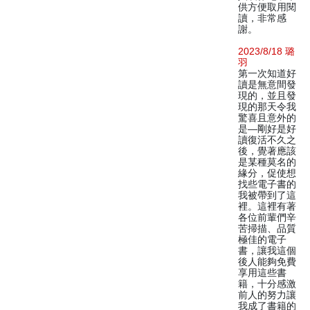
供方便取用閱
讀，非常感
謝。
2023/8/18 璐
羽
第一次知道好
讀是無意間發
現的，並且發
現的那天令我
驚喜且意外的
是—剛好是好
讀復活不久之
後，覺著應該
是某種莫名的
緣分，促使想
找些電子書的
我被帶到了這
裡。這裡有著
各位前輩們辛
苦掃描、品質
極佳的電子
書，讓我這個
後人能夠免費
享用這些書
籍，十分感激
前人的努力讓
我成了書籍的