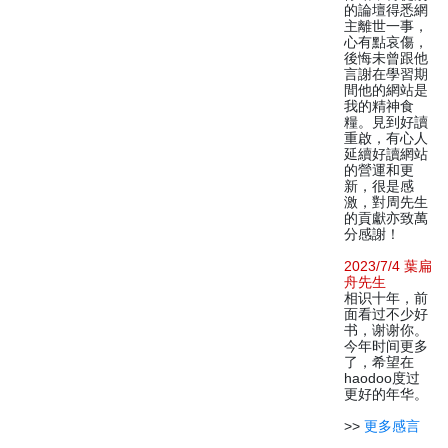
的論壇得悉網
主離世一事，
心有點哀傷，
後悔未曾跟他
言謝在學習期
間他的網站是
我的精神食
糧。見到好讀
重啟，有心人
延續好讀網站
的營運和更
新，很是感
激，對周先生
的貢獻亦致萬
分感謝！
2023/7/4 葉扁
舟先生
相识十年，前
面看过不少好
书，谢谢你。
今年时间更多
了，希望在
haodoo度过
更好的年华。
>>
更多感言