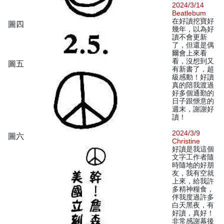
2024/3/14
Beatlebum
在好讀挖寶好
圖四
幾年，以為好
讀不會更新
了，但還是偶
爾會上來看
看，沒想到又
圖五
有新書了，超
級感動！好讀
真的陪我渡過
好多個通勤的
日子跟愜意的
週末，謝謝好
讀！
2024/3/9
圖六
Christine
好讀是我這個
文字工作者隨
時隨地的好朋
友，我有空就
上來，給我許
多精神糧食，
伴我度過許多
白天黑夜，有
好讀，真好！
非常感謝幕後