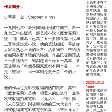
上高中後有了
作者簡介：
手機發現的，
非常感謝。我
本身是個很愛
史蒂芬．金（Stephen King）
閱讀的人，我
感到若我活著
而不去欣賞這
一九四七年生於美國緬因州波特蘭市。自一
一種人類的藝
九七三年出版第一部長篇小說《魔女嘉莉》
術那將毫無意
後，到目前為止已寫了五十多部長篇小說和
義可言。總而
言之，萬分感
二百多篇短篇小說。他的筆法細膩，善於從
謝，我不知道
大家再熟悉不過的日常生活事物中，帶給讀
在每有能力買
者如同身歷其境的恐怖感。作品已被翻譯成
書學校圖書館
又只能借七天
三十多種語言，暢銷超過三億五千萬本，甚
的情況下，沒
至被譽為「每個美國家庭都有兩本書，一本
有這個網站我
的生命會是多
是《聖經》，另一本則是史蒂芬．金的小
麼的荒蕪。
說」。
2023/12/12
Yumi
他的作品也是影視改編的熱門題材，其中
幾年前偶然得
《魔女嘉莉》是他一鳴驚人的出道作，並多
知周博士離世
次被改編拍成電影；《鬼店》、《牠》與
的消息，來到
好讀網站總會
《末日逼近》則被譽為他的三大代表作，也
覺得有點悵
均被改編成電影或電視影集，《末日逼近》
然，也以為不