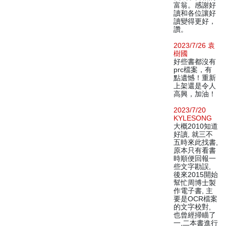
富翁。感謝好
讀和各位讓好
讀變得更好，
讚。
2023/7/26 袁
樹國
好些書都沒有
prc檔案，有
點遺憾！重新
上架還是令人
高興，加油！
2023/7/20
KYLESONG
大概2010知道
好讀, 就三不
五時來此找書,
原本只有看書
時順便回報一
些文字勘誤,
後來2015開始
幫忙周博士製
作電子書, 主
要是OCR檔案
的文字校對,
也曾經掃瞄了
一,二本書進行