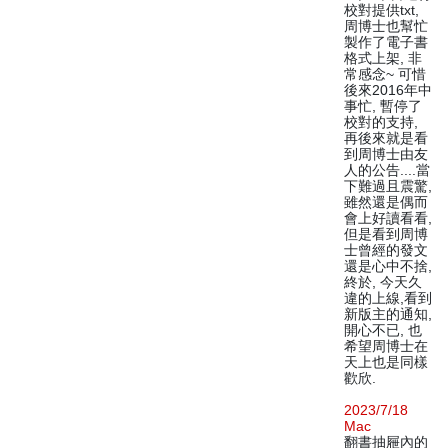
校對提供txt,
周博士也幫忙
製作了電子書
格式上架, 非
常感念~ 可惜
後來2016年中
事忙, 暫停了
校對的支持,
再後來就是看
到周博士由友
人的公告....當
下難過且震驚,
雖然還是偶而
會上好讀看看,
但是看到周博
士曾經的發文
還是心中不捨,
終於, 今天久
違的上線,看到
新版主的通知,
開心不已, 也
希望周博士在
天上也是同樣
歡欣.
2023/7/18
Mac
翻書抽屜內的