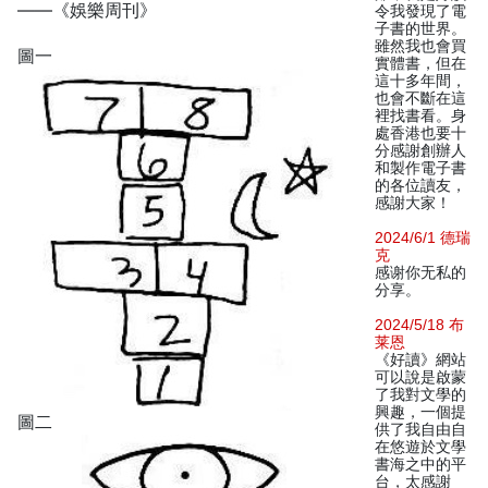
——《娛樂周刊》
令我發現了電
子書的世界。
雖然我也會買
圖一
實體書，但在
這十多年間，
也會不斷在這
裡找書看。身
處香港也要十
分感謝創辦人
和製作電子書
的各位讀友，
感謝大家！
2024/6/1 德瑞
克
感谢你无私的
分享。
2024/5/18 布
莱恩
《好讀》網站
可以說是啟蒙
了我對文學的
興趣，一個提
圖二
供了我自由自
在悠遊於文學
書海之中的平
台，太感謝