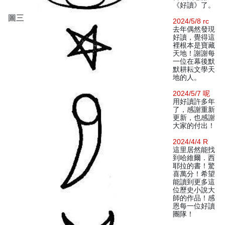
《好讀》了。
圖三
2024/5/8 rc
去年偶然發現
好讀，覺得這
裡根本是寶藏
天地！謝謝每
一位在幕後默
默耕耘文學天
地的人。
2024/5/7 呢
用好讀許多年
了，感謝重新
更新，也感謝
大家的付出！
2024/4/4 R
這里居然能找
到哈維爾．西
耶拉的書！驚
喜萬分！希望
能讀到更多這
位歷史小說大
師的作品！感
恩每一位好讀
團隊！