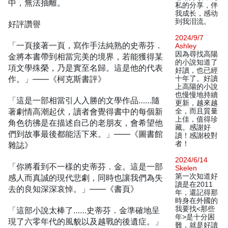
中，無法抽離。
私的分享，伴
我成长，感动
到我泪流。
好評讚譽
2024/9/7
「一頁接著一頁，寫作手法純熟的史蒂芬．
Ashley
因為尋找高陽
金將本書帶到相當完美的境界，若能獲得某
的小說知道了
項文學殊榮，乃是實至名歸。這是他的代表
好讀，也已經
作。」——《柯克斯書評》
十年了。好讀
上高陽的小說
也慢慢地持續
「這是一部相當引人入勝的文學作品……隨
更新，越來越
著劇情高潮起伏，讀者會覺得書中的每個新
全，而且質量
上佳，值得珍
角色彷彿是在描述自己的老朋友，會希望他
藏。感謝好
們到故事最後都能活下來。」——《圖書館
讀！感謝校對
者！
雜誌》
2024/6/14
「你將看到不一樣的史蒂芬．金。這是一部
Skelen
第一次知道好
感人而真誠的現代悲劇，同時也讓我們為失
讀是在2011
去的良知深深哀悼。」——《書頁》
年，還記得那
時身在外國的
我要找<那些
「這部小說太棒了……史蒂芬．金準確地呈
年>是十分困
現了六零年代的風貌以及越戰的後遺症。」
難，就是好讀