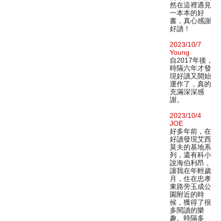
然在這裡遇見
一本本的好
書，真心感謝
好讀！
2023/10/7
Young
自2017年後，
時隔六年才發
現好讀又開始
運作了，真的
充滿深深感
謝。
2023/10/4
JOE
好多年前，在
好讀發現艾西
莫夫的基地系
列，還有科小
說海伯利昂，
讓我在年輕歲
月，住在忠孝
東路旁玉成公
園附近的時
候，獲得了很
多閱讀的樂
趣。時隔多