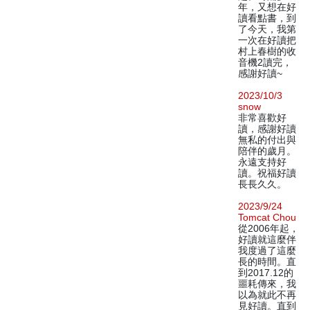
年，又想在好
讀看點書，到
了今天，我第
一次在好讀把
村上春樹的收
音機2讀完，
感謝好讀~
2023/10/3
snow
非常喜歡好
讀，感謝好讀
無私的付出與
陪伴的歲月。
永遠支持好
讀。祝福好讀
長長久久。
2023/9/24
Tomcat Chou
從2006年起，
好讀就這麼伴
我度過了這麼
長的時間。直
到2017.12的
噩耗傳來，我
以為就此不再
見好讀。直到