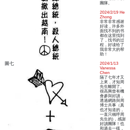
團隊。
2024/2/19 He
Zhong
非常非常感谢
好读，许多外
面找不到的书
都在这里找到
了，找书的过
程，好读给了
我非常大的帮
助！
圖七
2024/1/13
Vanessa
Chen
隔了七年才又
上來，才知周
先生離開了。
很高興曾有機
會參與好讀，
透過網路與周
博士共事（真
也才知道的，
一直只稱呼周
先生的)，感謝
好讀團隊！也
和過去一樣，