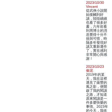
2023/10/30
Vincent
從武俠小說開
始接觸到好
讀，陸陸續續
也看了很多好
書，六年前看
到周博士的消
息覺得十分不
捨與可惜，時
隔多年發現好
讀又重新運作
了，實在感到
非常開心與感
謝！
2023/10/23
偷泥
2019年的某
天，我在這裡
遇見了薩豐的
風之影，便開
啟了我的閱讀
之路，才知道
原來閱讀是一
件多麼快樂的
事情。2023年
的今天，我依