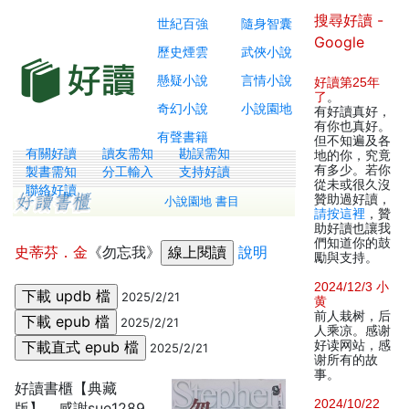
搜尋好讀 -
世紀百強
隨身智囊
Google
歷史煙雲
武俠小說
懸疑小說
言情小說
好讀第25年
了
。
奇幻小說
小說園地
有好讀真好，
有你也真好。
有聲書籍
但不知遍及各
有關好讀
讀友需知
勘誤需知
地的你，究竟
有多少。若你
製書需知
分工輸入
支持好讀
從未或很久沒
聯絡好讀
贊助過好讀，
小說園地 書目
請按這裡
，贊
助好讀也讓我
們知道你的鼓
史蒂芬．金
《勿忘我》
說明
勵與支持。
2024/12/3 小
2025/2/21
黄
前人栽树，后
2025/2/21
人乘凉。感谢
好读网站，感
2025/2/21
谢所有的故
事。
好讀書櫃【典藏
2024/10/22
版】，感謝sue1289