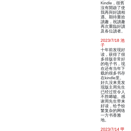
Kindle，很舊
沒有開啟了使
我再與好讀相
遇。期待重拾
讀趣，祝讀趣
再次重臨好讀
及各位讀者。
2023/7/18 池
子
十年前发现好
读，获得了很
多排版非常好
的电子书，现
在还有当年下
载的很多书存
在kindle里。
好久没来竟发
现版主周先生
已经过世令人
不胜唏嘘。感
谢周先生带来
好读，给予纷
繁复杂的网络
一方书香雅
地。
2023/7/14 甲