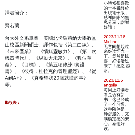
小時候很喜歡
的一本書終於
譯者簡介：
出現電子版，
感謝團隊的無
私分享，謝謝
齊若蘭
好讀！
2023/11/18
台大外文系畢業，美國北卡羅萊納大學教堂
Michael
山校區新聞碩士。譯作包括《第二曲線》、
无意间想起过
《未來產業》、《情緒靈敏力》、《第二次
来好读怀念一
下。竟然是惊
機器時代》、《驅動大未來》、《數位革
喜！好读活过
命》、《目標》、《第五項修練II實踐
来了！感恩 感
篇》、《彼得．杜拉克的管理聖經》、《從
谢。
A到A+》、《真希望我20歲就懂的事》
2023/11/5
等。
angsila
每周上好读看
看是否有新
书，这已经成
勘誤表：
了一个习惯。
这种陪伴是一
种舒服的，充
满确定感的安
心。感谢好
读。