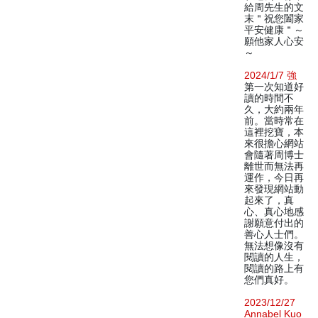
給周先生的文
末＂祝您闔家
平安健康＂～
願他家人心安
～
2024/1/7 強
第一次知道好
讀的時間不
久，大約兩年
前。當時常在
這裡挖寶，本
來很擔心網站
會隨著周博士
離世而無法再
運作，今日再
來發現網站動
起來了，真
心、真心地感
謝願意付出的
善心人士們。
無法想像沒有
閱讀的人生，
閱讀的路上有
您們真好。
2023/12/27
Annabel Kuo