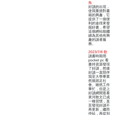
魚
好讀的出現，
使我重措對書
籍的興趣，它
提供了一個便
利的途徑來發
掘好書，希望
這個網站能繼
續為其他有興
趣的讀者服
務。
2023/7/8 歌
讀書時期用
pocket pc 看
書持資源發現
了好讀，然後
好讀一直陪伴
我至大學畢業
然後踏足社
會。雖然工作
事忙，但是上
好讀網閒逛看
黃河散文已成
一種習慣，直
至發現好讀不
再更新，繼而
停站，再從別