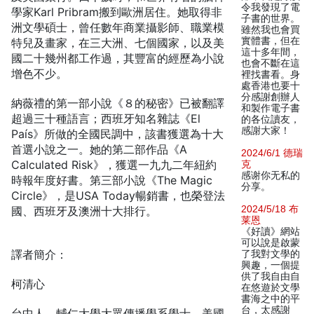
令我發現了電
學家Karl Pribram搬到歐洲居住。她取得非
子書的世界。
洲文學碩士，曾任數年商業攝影師、職業模
雖然我也會買
實體書，但在
特兒及畫家，在三大洲、七個國家，以及美
這十多年間，
國二十幾州都工作過，其豐富的經歷為小說
也會不斷在這
增色不少。
裡找書看。身
處香港也要十
分感謝創辦人
納薇禮的第一部小說《８的秘密》已被翻譯
和製作電子書
超過三十種語言；西班牙知名雜誌《El
的各位讀友，
感謝大家！
País》所做的全國民調中，該書獲選為十大
首選小說之一。她的第二部作品《A
2024/6/1 德瑞
Calculated Risk》，獲選一九九二年紐約
克
感谢你无私的
時報年度好書。第三部小說《The Magic
分享。
Circle》，是USA Today暢銷書，也榮登法
2024/5/18 布
國、西班牙及澳洲十大排行。
莱恩
《好讀》網站
可以說是啟蒙
譯者簡介：
了我對文學的
興趣，一個提
供了我自由自
柯清心
在悠遊於文學
書海之中的平
台，太感謝
台中人。輔仁大學大眾傳播學系學士，美國