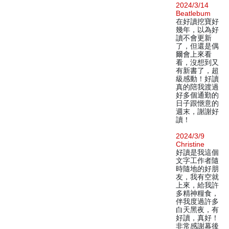
2024/3/14
Beatlebum
在好讀挖寶好
幾年，以為好
讀不會更新
了，但還是偶
爾會上來看
看，沒想到又
有新書了，超
級感動！好讀
真的陪我渡過
好多個通勤的
日子跟愜意的
週末，謝謝好
讀！
2024/3/9
Christine
好讀是我這個
文字工作者隨
時隨地的好朋
友，我有空就
上來，給我許
多精神糧食，
伴我度過許多
白天黑夜，有
好讀，真好！
非常感謝幕後