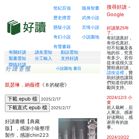
搜尋好讀 -
世紀百強
隨身智囊
Google
歷史煙雲
武俠小說
懸疑小說
言情小說
好讀第25年
了
。
奇幻小說
小說園地
有好讀真好，
有你也真好。
有聲書籍
但不知遍及各
有關好讀
讀友需知
勘誤需知
地的你，究竟
有多少。若你
製書需知
分工輸入
支持好讀
從未或很久沒
聯絡好讀
贊助過好讀，
小說園地 書目
請按這裡
，贊
助好讀也讓我
們知道你的鼓
凱瑟琳．納薇禮
《８的秘密》
勵與支持。
2024/12/3 小
2025/2/17
黄
前人栽树，后
2025/2/17
人乘凉。感谢
好读网站，感
好讀書櫃【典藏
谢所有的故
事。
版】，感謝小瑜整理
製作，感謝chin223
2024/10/22