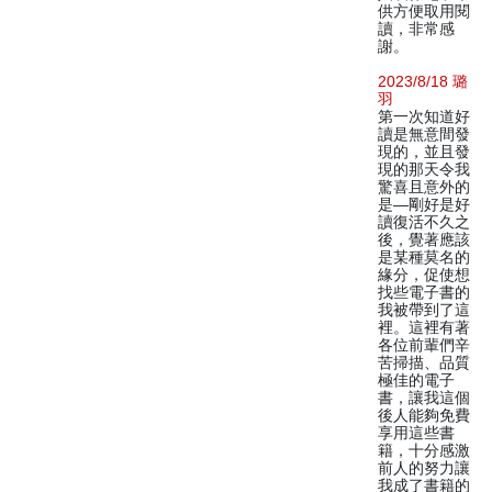
供方便取用閱
讀，非常感
謝。
2023/8/18 璐
羽
第一次知道好
讀是無意間發
現的，並且發
現的那天令我
驚喜且意外的
是—剛好是好
讀復活不久之
後，覺著應該
是某種莫名的
緣分，促使想
找些電子書的
我被帶到了這
裡。這裡有著
各位前輩們辛
苦掃描、品質
極佳的電子
書，讓我這個
後人能夠免費
享用這些書
籍，十分感激
前人的努力讓
我成了書籍的