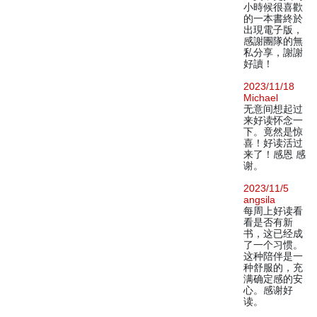
小時候很喜歡
的一本書終於
出現電子版，
感謝團隊的無
私分享，謝謝
好讀！
2023/11/18
Michael
无意间想起过
来好读怀念一
下。竟然是惊
喜！好读活过
来了！感恩 感
谢。
2023/11/5
angsila
每周上好读看
看是否有新
书，这已经成
了一个习惯。
这种陪伴是一
种舒服的，充
满确定感的安
心。感谢好
读。