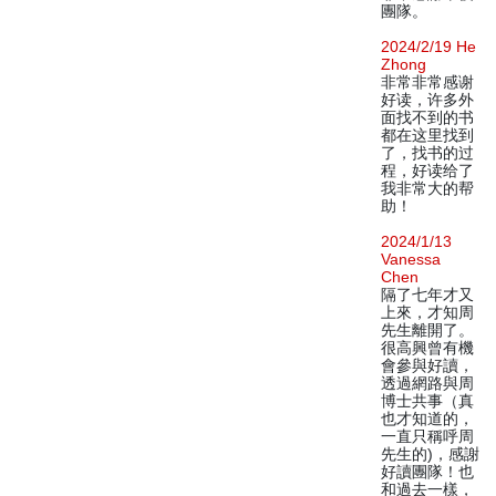
團隊。
2024/2/19 He
Zhong
非常非常感谢
好读，许多外
面找不到的书
都在这里找到
了，找书的过
程，好读给了
我非常大的帮
助！
2024/1/13
Vanessa
Chen
隔了七年才又
上來，才知周
先生離開了。
很高興曾有機
會參與好讀，
透過網路與周
博士共事（真
也才知道的，
一直只稱呼周
先生的)，感謝
好讀團隊！也
和過去一樣，