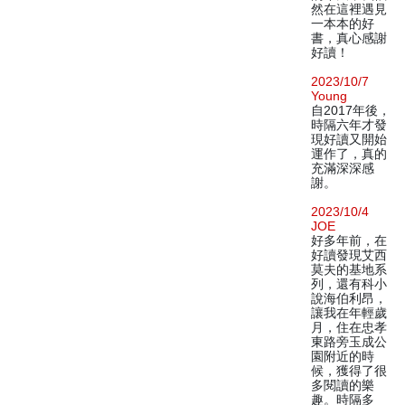
然在這裡遇見
一本本的好
書，真心感謝
好讀！
2023/10/7
Young
自2017年後，
時隔六年才發
現好讀又開始
運作了，真的
充滿深深感
謝。
2023/10/4
JOE
好多年前，在
好讀發現艾西
莫夫的基地系
列，還有科小
說海伯利昂，
讓我在年輕歲
月，住在忠孝
東路旁玉成公
園附近的時
候，獲得了很
多閱讀的樂
趣。時隔多