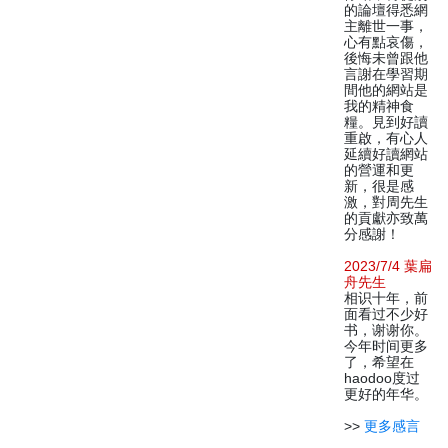
的論壇得悉網
主離世一事，
心有點哀傷，
後悔未曾跟他
言謝在學習期
間他的網站是
我的精神食
糧。見到好讀
重啟，有心人
延續好讀網站
的營運和更
新，很是感
激，對周先生
的貢獻亦致萬
分感謝！
2023/7/4 葉扁
舟先生
相识十年，前
面看过不少好
书，谢谢你。
今年时间更多
了，希望在
haodoo度过
更好的年华。
>>
更多感言