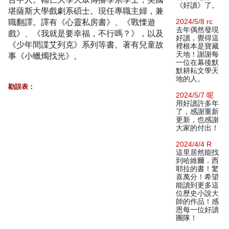
《好讀》了。
堪薩斯大學戲劇系碩士。現任專職主婦，兼
職翻譯。譯有《心靈私房書》、《戰慄遊
2024/5/8 rc
去年偶然發現
戲》、《我就是要幸福，不行嗎？》，以及
好讀，覺得這
《少年間諜艾列克》系列等書。著有兒童故
裡根本是寶藏
天地！謝謝每
事《小蠟燭找光》。
一位在幕後默
默耕耘文學天
地的人。
勘誤表：
2024/5/7 呢
用好讀許多年
了，感謝重新
更新，也感謝
大家的付出！
2024/4/4 R
這里居然能找
到哈維爾．西
耶拉的書！驚
喜萬分！希望
能讀到更多這
位歷史小說大
師的作品！感
恩每一位好讀
團隊！