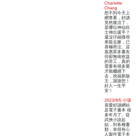
Charlotte
Chang
想不到今天上
網查看，好讀
竟然復活了，
是哪位神仙壯
士伸出援手？
還沒仔細搜尋
來龍去脈，已
喜極而泣。這
嘉惠眾多書友
但卻無啥收益
的苦工，真的
需要有很多愛
才能繼續下
去，祝福新版
主，謝謝您！
好人一生平
安！
2023/9/5 小張
喜愛好讀網站
及電子書本 很
多年月了。從
武俠小說起
始，到各種書
類，幸得有心
人製作電子本