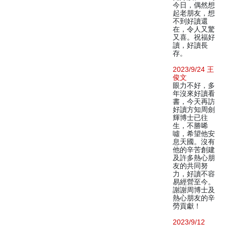
今日，偶然想
起老朋友，想
不到好讀還
在，令人又驚
又喜。祝福好
讀，好讀長
存。
2023/9/24 王
俊文
眼力不好，多
年沒來好讀看
書，今天再訪
好讀方知周劍
輝博士已往
生，不勝唏
噓，希望他安
息天國。沒有
他的辛苦創建
及許多熱心朋
友的共同努
力，好讀不容
易經營至今。
謝謝周博士及
熱心朋友的辛
勞貢獻！
2023/9/12