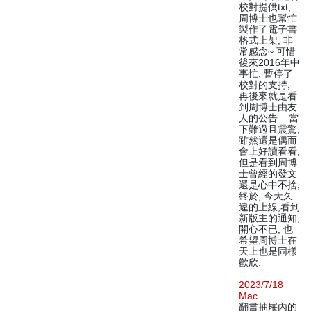
校對提供txt,
周博士也幫忙
製作了電子書
格式上架, 非
常感念~ 可惜
後來2016年中
事忙, 暫停了
校對的支持,
再後來就是看
到周博士由友
人的公告....當
下難過且震驚,
雖然還是偶而
會上好讀看看,
但是看到周博
士曾經的發文
還是心中不捨,
終於, 今天久
違的上線,看到
新版主的通知,
開心不已, 也
希望周博士在
天上也是同樣
歡欣.
2023/7/18
Mac
翻書抽屜內的