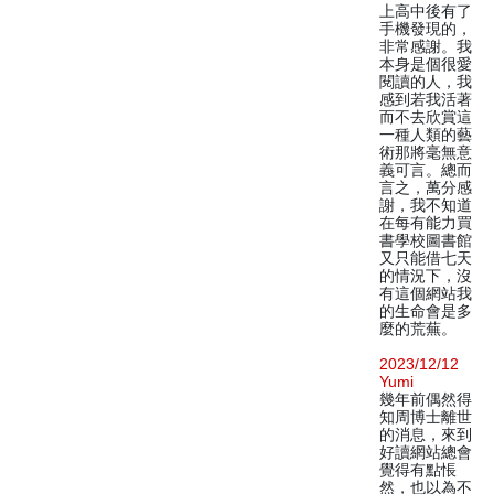
上高中後有了
手機發現的，
非常感謝。我
本身是個很愛
閱讀的人，我
感到若我活著
而不去欣賞這
一種人類的藝
術那將毫無意
義可言。總而
言之，萬分感
謝，我不知道
在每有能力買
書學校圖書館
又只能借七天
的情況下，沒
有這個網站我
的生命會是多
麼的荒蕪。
2023/12/12
Yumi
幾年前偶然得
知周博士離世
的消息，來到
好讀網站總會
覺得有點悵
然，也以為不