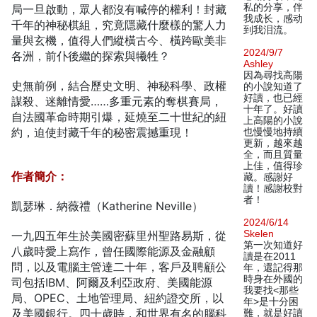
私的分享，伴
局一旦啟動，眾人都沒有喊停的權利！封藏
我成长，感动
千年的神秘棋組，究竟隱藏什麼樣的驚人力
到我泪流。
量與玄機，值得人們縱橫古今、橫跨歐美非
2024/9/7
各洲，前仆後繼的探索與犧牲？
Ashley
因為尋找高陽
史無前例，結合歷史文明、神秘科學、政權
的小說知道了
好讀，也已經
謀殺、迷離情愛……多重元素的奪棋賽局，
十年了。好讀
自法國革命時期引爆，延燒至二十世紀的紐
上高陽的小說
約，迫使封藏千年的秘密震撼重現！
也慢慢地持續
更新，越來越
全，而且質量
上佳，值得珍
作者簡介：
藏。感謝好
讀！感謝校對
者！
凱瑟琳．納薇禮（Katherine Neville）
2024/6/14
Skelen
一九四五年生於美國密蘇里州聖路易斯，從
第一次知道好
八歲時愛上寫作，曾任國際能源及金融顧
讀是在2011
問，以及電腦主管達二十年，客戶及聘顧公
年，還記得那
時身在外國的
司包括IBM、阿爾及利亞政府、美國能源
我要找<那些
局、OPEC、土地管理局、紐約證交所，以
年>是十分困
及美國銀行。四十歲時，和世界有名的腦科
難，就是好讀