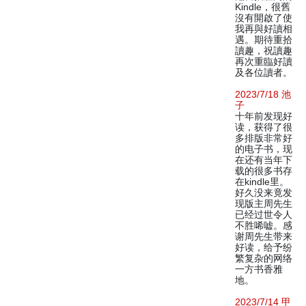
Kindle，很舊
沒有開啟了使
我再與好讀相
遇。期待重拾
讀趣，祝讀趣
再次重臨好讀
及各位讀者。
2023/7/18 池
子
十年前发现好
读，获得了很
多排版非常好
的电子书，现
在还有当年下
载的很多书存
在kindle里。
好久没来竟发
现版主周先生
已经过世令人
不胜唏嘘。感
谢周先生带来
好读，给予纷
繁复杂的网络
一方书香雅
地。
2023/7/14 甲