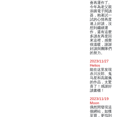
會再運作了。
今年為老父親
添購電子閱讀
器，抱著試一
試的心情再度
連上好讀，沒
想到繼續運
作，還有這麼
多讀友再度回
來這裡，感覺
很溫暖，謝謝
好讀與團隊們
的努力。
2023/11/27
Helios
能在这里发现
赤川次郎、鬼
马星和高羅佩
的作品，太驚
喜了！感謝好
讀書櫃！
2023/11/19
Moon
偶然間發現這
個網站，如獲
至寶，更找到