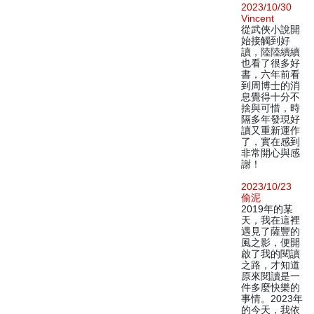
2023/10/30
Vincent
從武俠小說開
始接觸到好
讀，陸陸續續
也看了很多好
書，六年前看
到周博士的消
息覺得十分不
捨與可惜，時
隔多年發現好
讀又重新運作
了，實在感到
非常開心與感
謝！
2023/10/23
偷泥
2019年的某
天，我在這裡
遇見了薩豐的
風之影，便開
啟了我的閱讀
之路，才知道
原來閱讀是一
件多麼快樂的
事情。2023年
的今天，我依