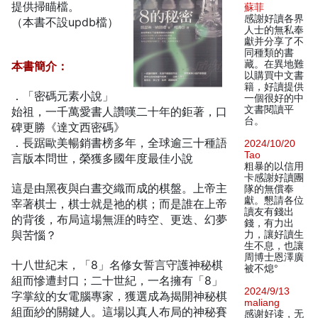
提供掃瞄檔。
蘇菲
感謝好讀各界
（本書不設updb檔）
人士的無私奉
獻并分享了不
同種類的書
藏。在異地難
本書簡介：
以購買中文書
籍，好讀提供
．「密碼元素小說」
一個很好的中
文書閱讀平
始祖，一千萬愛書人讚嘆二十年的鉅著，口
台。
碑更勝《達文西密碼》
．長踞歐美暢銷書榜多年，全球逾三十種語
2024/10/20
Tao
言版本問世，榮獲多國年度最佳小說
粗暴的以信用
卡感謝好讀團
這是由黑夜與白晝交織而成的棋盤。上帝主
隊的無償奉
獻。懇請各位
宰著棋士，棋士就是祂的棋；而是誰在上帝
讀友有錢出
的背後，布局這場無涯的時空、更迭、幻夢
錢，有力出
與苦惱？
力，讓好讀生
生不息，也讓
周博士恩澤廣
十八世紀末，「8」名修女誓言守護神秘棋
被不熄°
組而慘遭封口；二十世紀，一名擁有「8」
2024/9/13
字掌紋的女電腦專家，獲選成為揭開神秘棋
maliang
組面紗的關鍵人。這場以真人布局的神秘賽
感谢好读，无