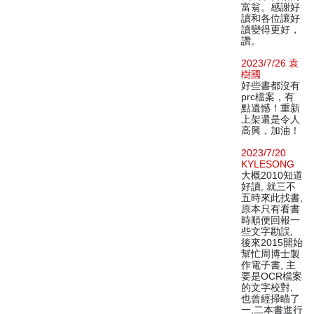
富翁。感謝好
讀和各位讓好
讀變得更好，
讚。
2023/7/26 袁
樹國
好些書都沒有
prc檔案，有
點遺憾！重新
上架還是令人
高興，加油！
2023/7/20
KYLESONG
大概2010知道
好讀, 就三不
五時來此找書,
原本只有看書
時順便回報一
些文字勘誤,
後來2015開始
幫忙周博士製
作電子書, 主
要是OCR檔案
的文字校對,
也曾經掃瞄了
一,二本書進行