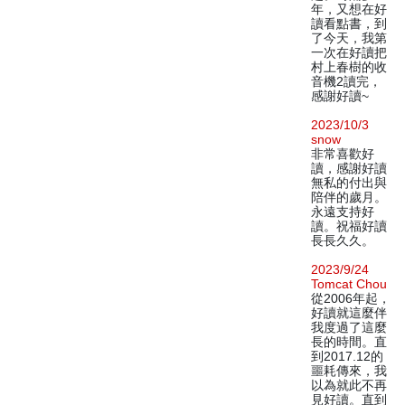
年，又想在好
讀看點書，到
了今天，我第
一次在好讀把
村上春樹的收
音機2讀完，
感謝好讀~
2023/10/3
snow
非常喜歡好
讀，感謝好讀
無私的付出與
陪伴的歲月。
永遠支持好
讀。祝福好讀
長長久久。
2023/9/24
Tomcat Chou
從2006年起，
好讀就這麼伴
我度過了這麼
長的時間。直
到2017.12的
噩耗傳來，我
以為就此不再
見好讀。直到