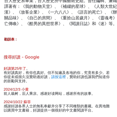
台大歷史系畢業，台大歷史所中國藝術史組。曾任編輯、兼
譯著有：《我的動物天堂》、《補綴的星球》、《人類大世
漢》、《放客企業》、《一六八八》、《語言的死亡》、《
關品味》、《自己的房間》、《重拾山居歲月》、《靈魂考
亡傳喚》、《酷男的異想世界》、《閱讀日誌》和《迷》等
勘誤表：
搜尋好讀 - Google
好讀第25年了
。
有好讀真好，有你也真好。但不知遍及各地的你，究竟有多少。若
你從未或很久沒贊助過好讀，
請按這裡
，贊助好讀也讓我們知道你
的鼓勵與支持。
2024/12/3 小黄
前人栽树，后人乘凉。感谢好读网站，感谢所有的故事。
2024/10/22 蘇菲
感謝好讀各界人士的無私奉獻并分享了不同種類的書藏。在異地難
以購買中文書籍，好讀提供一個很好的中文書閱讀平台。