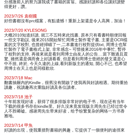
分感激前人的努力讓我成了書籍的富翁。感謝好讀和各位讓好讀變
得更好，讚。
2023/7/26 袁樹國
好些書都沒有prc檔案，有點遺憾！重新上架還是令人高興，加油！
2023/7/20 KYLESONG
大概2010知道好讀, 就三不五時來此找書, 原本只有看書時順便回報
一些文字勘誤, 後來2015開始幫忙周博士製作電子書, 主要是OCR檔
案的文字校對, 也曾經掃瞄了一,二本書進行校對提供txt, 周博士也幫
忙製作了電子書格式上架, 非常感念~ 可惜後來2016年中事忙, 暫停
了校對的支持, 再後來就是看到周博士由友人的公告....當下難過且震
驚, 雖然還是偶而會上好讀看看, 但是看到周博士曾經的發文還是心
中不捨, 終於, 今天久違的上線,看到新版主的通知, 開心不已, 也希望
周博士在天上也是同樣歡欣.
2023/7/18 Mac
翻書抽屜內的Kindle，很舊沒有開啟了使我再與好讀相遇。期待重拾
讀趣，祝讀趣再次重臨好讀及各位讀者。
2023/7/18 池子
十年前发现好读，获得了很多排版非常好的电子书，现在还有当年
下载的很多书存在kindle里。好久没来竟发现版主周先生已经过世令
人不胜唏嘘。感谢周先生带来好读，给予纷繁复杂的网络一方书香
雅地。
2023/7/14 甲魚
好讀的出現，使我重措對書籍的興趣，它提供了一個便利的途徑來