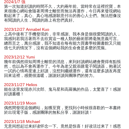
2024/1/7 強
第一次知道好讀的時間不久，大約兩年前。當時常在這裡挖寶，本
來很擔心網站會隨著周博士離世而無法再運作，今日再來發現網站
動起來了，真心、真心地感謝願意付出的善心人士們。無法想像沒
有閱讀的人生，閱讀的路上有您們真好。
2023/12/27 Annabel Kuo
上高中後有了手機發現的，非常感謝。我本身是個很愛閱讀的人，
我感到若我活著而不去欣賞這一種人類的藝術那將毫無意義可言。
總而言之，萬分感謝，我不知道在每有能力買書學校圖書館又只能
借七天的情況下，沒有這個網站我的生命會是多麼的荒蕪。
2023/12/12 Yumi
幾年前偶然得知周博士離世的消息，來到好讀網站總會覺得有點悵
然，也以為不會再運作了。今年為老父親添購電子閱讀器，抱著試
一試的心情再度連上好讀，沒想到繼續運作，還有這麼多讀友再度
回來這裡，感覺很溫暖，謝謝好讀與團隊們的努力。
2023/11/27 Helios
能在这里发现赤川次郎、鬼马星和高羅佩的作品，太驚喜了！感謝
好讀書櫃！
2023/11/19 Moon
偶然間發現這個網站，如獲至寶，更找到小時候很喜歡的一本書終
於出現電子版，感謝團隊的無私分享，謝謝好讀！
2023/11/18 Michael
无意间想起过来好读怀念一下。竟然是惊喜！好读活过来了！感恩