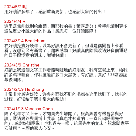
2024/5/7 呢
用好讀許多年了，感謝重新更新，也感謝大家的付出！
2024/4/4 R
這里居然能找到哈維爾．西耶拉的書！驚喜萬分！希望能讀到更多
這位歷史小說大師的作品！感恩每一位好讀團隊！
2024/3/14 Beatlebum
在好讀挖寶好幾年，以為好讀不會更新了，但還是偶爾會上來看
看，沒想到又有新書了，超級感動！好讀真的陪我渡過好多個通勤
的日子跟愜意的週末，謝謝好讀！
2024/3/9 Christine
好讀是我這個文字工作者隨時隨地的好朋友，我有空就上來，給我
許多精神糧食，伴我度過許多白天黑夜，有好讀，真好！非常感謝
幕後團隊。
2024/2/19 He Zhong
非常非常感谢好读，许多外面找不到的书都在这里找到了，找书的
过程，好读给了我非常大的帮助！
2024/1/13 Vanessa Chen
隔了七年才又上來，才知周先生離開了。很高興曾有機會參與好
讀，透過網路與周博士共事（真也才知道的，一直只稱呼周先生
的)，感謝好讀團隊！也和過去一樣，給周先生的文末＂祝您闔家平
安健康＂～願他家人心安～