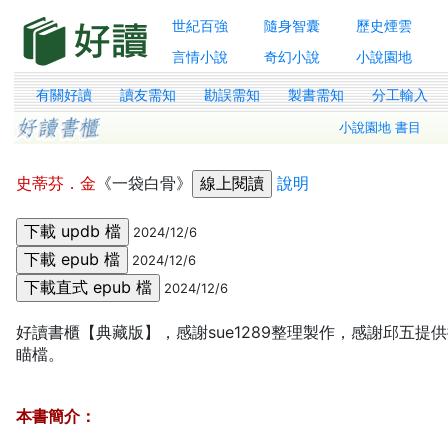
世紀百強
隨身智囊
歷史煙雲
言情小說
奇幻小說
小說園地
有關好讀
讀友需知
勘誤需知
製書需知
分工輸入
小說園地 書目
史蒂芬．金
《一袋白骨》
說明
2024/12/6
2024/12/6
2024/12/6
好讀書櫃【典藏版】，感謝sue1289整理製作，感謝邱五提
瞄檔。
本書簡介：