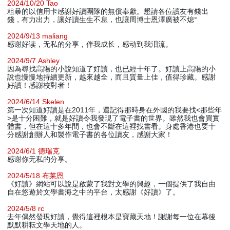
2024/10/20 Tao
粗暴的以信用卡感謝好讀團隊的無償奉獻。懇請各位讀友有錢出
錢，有力出力，讓好讀生生不息，也讓周博士恩澤廣被不熄°
2024/9/13 maliang
感谢好读，无私的分享，伴我成长，感动到我泪流。
2024/9/7 Ashley
因為尋找高陽的小說知道了好讀，也已經十年了。好讀上高陽的小
說也慢慢地持續更新，越來越全，而且質量上佳，值得珍藏。感謝
好讀！感謝校對者！
2024/6/14 Skelen
第一次知道好讀是在2011年，還記得那時身在外國的我要找<那些年
>是十分困難，就是好讀令我發現了電子書的世界。雖然我也會買實
體書，但在這十多年間，也會不斷在這裡找書看。身處香港也要十
分感謝創辦人和製作電子書的各位讀友，感謝大家！
2024/6/1 德瑞克
感谢你无私的分享。
2024/5/18 布莱恩
《好讀》網站可以說是啟蒙了我對文學的興趣，一個提供了我自由
自在悠遊於文學書海之中的平台，太感謝《好讀》了。
2024/5/8 rc
去年偶然發現好讀，覺得這裡根本是寶藏天地！謝謝每一位在幕後
默默耕耘文學天地的人。