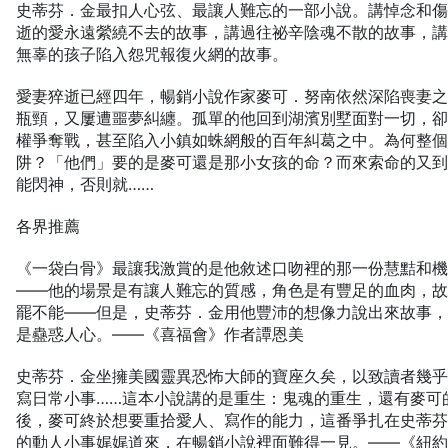
史蒂芬．金最扣人心弦、最讓人難忘的一部小說。講悼念和
逝的愛永遠縈繞不去的故事，講過往祕辛陰魂不散的故事，
無辜的孩子陷入怨咒報復火網的故事。
愛妻猝逝已經四年，暢銷小說作家麥可．努南依然深陷喪妻
瓶頸，又屢遭噩夢糾纏。孤單的他回到湖濱別墅面對一切，
權爭奪戰，甚至陷入小鎮如蛛網般的百年糾葛之中。為何整
阱？「他們」要的是麥可還是那小女孩的命？而來索命的又
能閃神，否則就……
各界推薦
《一袋白骨》最讓我激賞的是他敘述口吻裡的那一份慧黠和
——他的場景是有讓人難忘的質感，角色是有豐足的血肉，
罷不能——但是，史蒂芬．金用他豐沛的想像力說出來故事
是蠱惑人心。——《喜福會》作者譚恩美
史蒂芬．金坐擁美國靈異恐怖大師的寶座久矣，以致讀者幾
寫日常小事……這本小說講的是重生：鬼魂的重生，還有麥可
後，麥可終於想要重拾愛人、寫作的能力，這番爭扎在史蒂
的動人小事娓娓道來，在暢銷小說裡面難得一見。——《紐