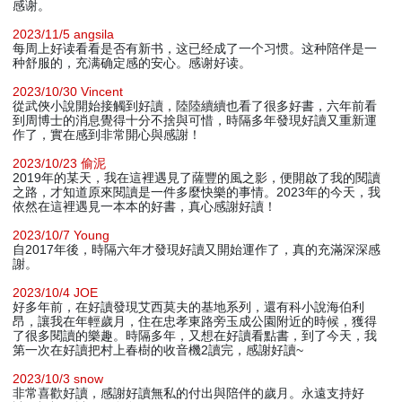
感谢。
2023/11/5 angsila
每周上好读看看是否有新书，这已经成了一个习惯。这种陪伴是一
种舒服的，充满确定感的安心。感谢好读。
2023/10/30 Vincent
從武俠小說開始接觸到好讀，陸陸續續也看了很多好書，六年前看
到周博士的消息覺得十分不捨與可惜，時隔多年發現好讀又重新運
作了，實在感到非常開心與感謝！
2023/10/23 偷泥
2019年的某天，我在這裡遇見了薩豐的風之影，便開啟了我的閱讀
之路，才知道原來閱讀是一件多麼快樂的事情。2023年的今天，我
依然在這裡遇見一本本的好書，真心感謝好讀！
2023/10/7 Young
自2017年後，時隔六年才發現好讀又開始運作了，真的充滿深深感
謝。
2023/10/4 JOE
好多年前，在好讀發現艾西莫夫的基地系列，還有科小說海伯利
昂，讓我在年輕歲月，住在忠孝東路旁玉成公園附近的時候，獲得
了很多閱讀的樂趣。時隔多年，又想在好讀看點書，到了今天，我
第一次在好讀把村上春樹的收音機2讀完，感謝好讀~
2023/10/3 snow
非常喜歡好讀，感謝好讀無私的付出與陪伴的歲月。永遠支持好