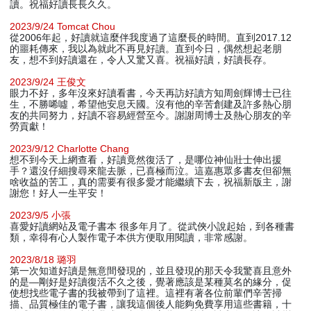
讀。祝福好讀長長久久。
2023/9/24 Tomcat Chou
從2006年起，好讀就這麼伴我度過了這麼長的時間。直到2017.12
的噩耗傳來，我以為就此不再見好讀。直到今日，偶然想起老朋
友，想不到好讀還在，令人又驚又喜。祝福好讀，好讀長存。
2023/9/24 王俊文
眼力不好，多年沒來好讀看書，今天再訪好讀方知周劍輝博士已往
生，不勝唏噓，希望他安息天國。沒有他的辛苦創建及許多熱心朋
友的共同努力，好讀不容易經營至今。謝謝周博士及熱心朋友的辛
勞貢獻！
2023/9/12 Charlotte Chang
想不到今天上網查看，好讀竟然復活了，是哪位神仙壯士伸出援
手？還沒仔細搜尋來龍去脈，已喜極而泣。這嘉惠眾多書友但卻無
啥收益的苦工，真的需要有很多愛才能繼續下去，祝福新版主，謝
謝您！好人一生平安！
2023/9/5 小張
喜愛好讀網站及電子書本 很多年月了。從武俠小說起始，到各種書
類，幸得有心人製作電子本供方便取用閱讀，非常感謝。
2023/8/18 璐羽
第一次知道好讀是無意間發現的，並且發現的那天令我驚喜且意外
的是—剛好是好讀復活不久之後，覺著應該是某種莫名的緣分，促
使想找些電子書的我被帶到了這裡。這裡有著各位前輩們辛苦掃
描、品質極佳的電子書，讓我這個後人能夠免費享用這些書籍，十