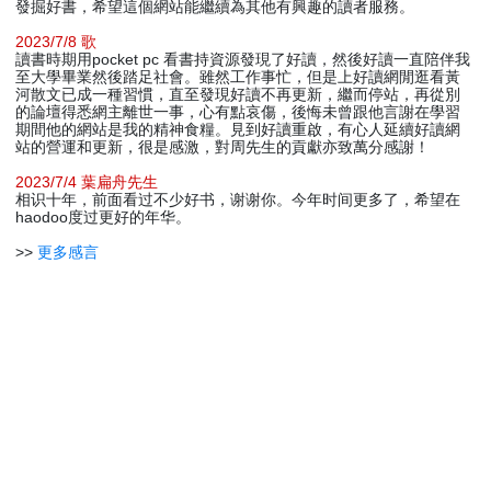
發掘好書，希望這個網站能繼續為其他有興趣的讀者服務。
2023/7/8 歌
讀書時期用pocket pc 看書持資源發現了好讀，然後好讀一直陪伴我
至大學畢業然後踏足社會。雖然工作事忙，但是上好讀網閒逛看黃
河散文已成一種習慣，直至發現好讀不再更新，繼而停站，再從別
的論壇得悉網主離世一事，心有點哀傷，後悔未曾跟他言謝在學習
期間他的網站是我的精神食糧。見到好讀重啟，有心人延續好讀網
站的營運和更新，很是感激，對周先生的貢獻亦致萬分感謝！
2023/7/4 葉扁舟先生
相识十年，前面看过不少好书，谢谢你。今年时间更多了，希望在
haodoo度过更好的年华。
>>
更多感言