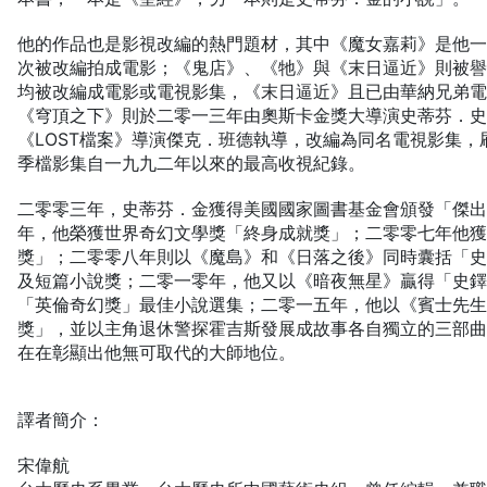
他的作品也是影視改編的熱門題材，其中《魔女嘉莉》是他
次被改編拍成電影；《鬼店》、《牠》與《末日逼近》則被
均被改編成電影或電視影集，《末日逼近》且已由華納兄弟
《穹頂之下》則於二零一三年由奧斯卡金獎大導演史蒂芬．
《LOST檔案》導演傑克．班德執導，改編為同名電視影集，
季檔影集自一九九二年以來的最高收視紀錄。
二零零三年，史蒂芬．金獲得美國國家圖書基金會頒發「傑
年，他榮獲世界奇幻文學獎「終身成就獎」；二零零七年他
獎」；二零零八年則以《魔島》和《日落之後》同時囊括「
及短篇小說獎；二零一零年，他又以《暗夜無星》贏得「史
「英倫奇幻獎」最佳小說選集；二零一五年，他以《賓士先
獎」，並以主角退休警探霍吉斯發展成故事各自獨立的三部
在在彰顯出他無可取代的大師地位。
譯者簡介：
宋偉航