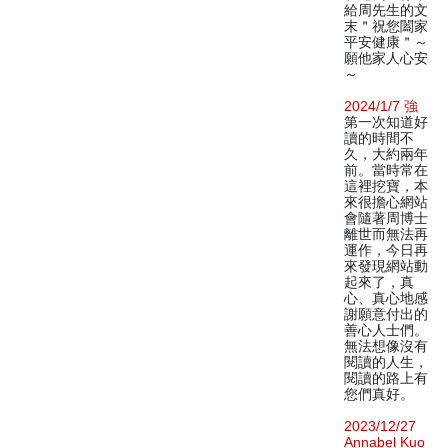
給周先生的文
末＂祝您闔家
平安健康＂～
願他家人心安
～
2024/1/7 強
第一次知道好
讀的時間不
久，大約兩年
前。當時常在
這裡挖寶，本
來很擔心網站
會隨著周博士
離世而無法再
運作，今日再
來發現網站動
起來了，真
心、真心地感
謝願意付出的
善心人士們。
無法想像沒有
閱讀的人生，
閱讀的路上有
您們真好。
2023/12/27
Annabel Kuo