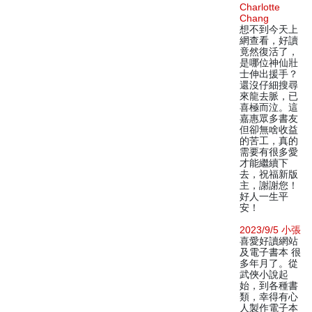
Charlotte
Chang
想不到今天上
網查看，好讀
竟然復活了，
是哪位神仙壯
士伸出援手？
還沒仔細搜尋
來龍去脈，已
喜極而泣。這
嘉惠眾多書友
但卻無啥收益
的苦工，真的
需要有很多愛
才能繼續下
去，祝福新版
主，謝謝您！
好人一生平
安！
2023/9/5 小張
喜愛好讀網站
及電子書本 很
多年月了。從
武俠小說起
始，到各種書
類，幸得有心
人製作電子本