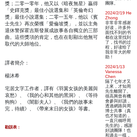
獎；二零一零年，他又以《暗夜無星》贏得
團隊。
「史鐸克獎」最佳小說選集和「英倫奇幻
2024/2/19 He
獎」最佳小說選集；二零一五年，他以《賓
Zhong
非常非常感谢
士先生》再次榮獲「愛倫坡獎」，並以主角
好读，许多外
退休警探霍吉斯發展成故事各自獨立的三部
面找不到的书
曲。這些獎項的肯定，也在在彰顯出他無可
都在这里找到
了，找书的过
取代的大師地位。
程，好读给了
我非常大的帮
助！
譯者簡介：
2024/1/13
Vanessa
楊沐希
Chen
隔了七年才又
上來，才知周
宅居文字工作者，譯有《羽翼女孩的美麗與
先生離開了。
哀愁》、《我的心和其他的黑洞》、《等待
很高興曾有機
會參與好讀，
狗狗》、《闇影夫人》、《我們的故事未
透過網路與周
完，待續》、《帶來末日的女孩》等書。
博士共事（真
也才知道的，
一直只稱呼周
先生的)，感謝
勘誤表：
好讀團隊！也
和過去一樣，