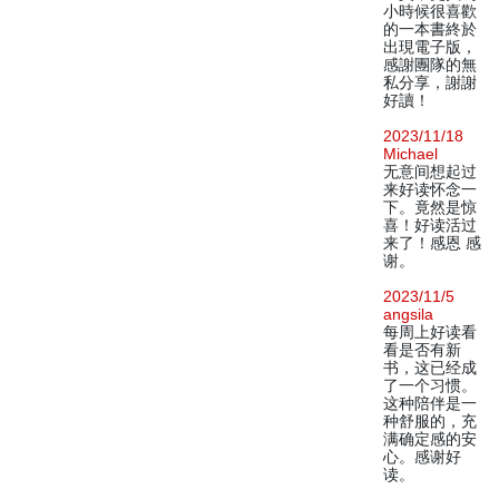
小時候很喜歡
的一本書終於
出現電子版，
感謝團隊的無
私分享，謝謝
好讀！
2023/11/18
Michael
无意间想起过
来好读怀念一
下。竟然是惊
喜！好读活过
来了！感恩 感
谢。
2023/11/5
angsila
每周上好读看
看是否有新
书，这已经成
了一个习惯。
这种陪伴是一
种舒服的，充
满确定感的安
心。感谢好
读。