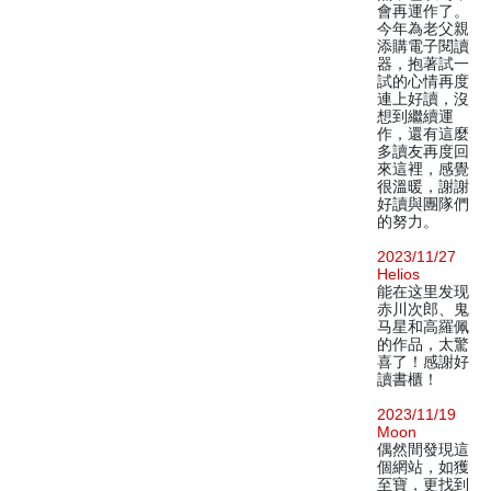
會再運作了。
今年為老父親
添購電子閱讀
器，抱著試一
試的心情再度
連上好讀，沒
想到繼續運
作，還有這麼
多讀友再度回
來這裡，感覺
很溫暖，謝謝
好讀與團隊們
的努力。
2023/11/27
Helios
能在这里发现
赤川次郎、鬼
马星和高羅佩
的作品，太驚
喜了！感謝好
讀書櫃！
2023/11/19
Moon
偶然間發現這
個網站，如獲
至寶，更找到