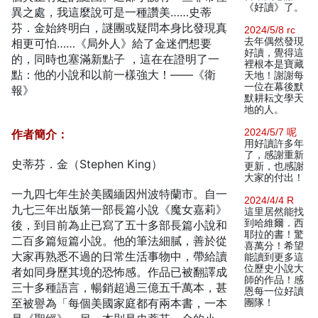
《好讀》了。
異之處，我這麼說可是一種讚美……史蒂
芬．金始終明白，謎團或疑問本身比發現真
2024/5/8 rc
去年偶然發現
相更可怕……《局外人》給了金迷們想要
好讀，覺得這
的，同時也塞滿新點子 ，這在在證明了一
裡根本是寶藏
點：他的小說和以前一樣強大！——《衛
天地！謝謝每
一位在幕後默
報》
默耕耘文學天
地的人。
2024/5/7 呢
作者簡介：
用好讀許多年
了，感謝重新
史蒂芬．金（Stephen King）
更新，也感謝
大家的付出！
一九四七年生於美國緬因州波特蘭市。自一
2024/4/4 R
九七三年出版第一部長篇小說《魔女嘉莉》
這里居然能找
到哈維爾．西
後，到目前為止已寫了五十多部長篇小說和
耶拉的書！驚
二百多篇短篇小說。他的筆法細膩，善於從
喜萬分！希望
大家再熟悉不過的日常生活事物中，帶給讀
能讀到更多這
位歷史小說大
者如同身歷其境的恐怖感。作品已被翻譯成
師的作品！感
三十多種語言，暢銷超過三億五千萬本，甚
恩每一位好讀
至被譽為「每個美國家庭都有兩本書，一本
團隊！