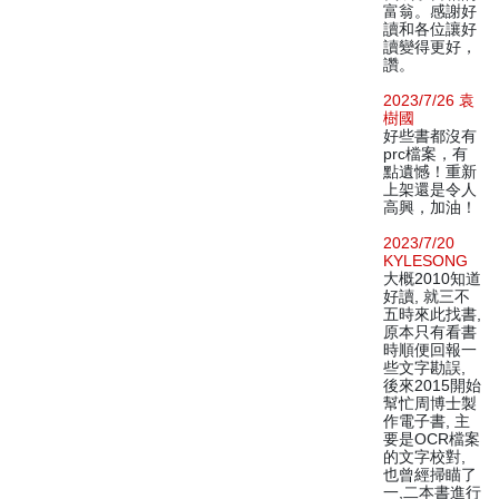
富翁。感謝好
讀和各位讓好
讀變得更好，
讚。
2023/7/26 袁
樹國
好些書都沒有
prc檔案，有
點遺憾！重新
上架還是令人
高興，加油！
2023/7/20
KYLESONG
大概2010知道
好讀, 就三不
五時來此找書,
原本只有看書
時順便回報一
些文字勘誤,
後來2015開始
幫忙周博士製
作電子書, 主
要是OCR檔案
的文字校對,
也曾經掃瞄了
一,二本書進行