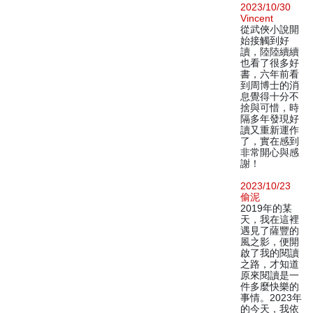
2023/10/30
Vincent
從武俠小說開
始接觸到好
讀，陸陸續續
也看了很多好
書，六年前看
到周博士的消
息覺得十分不
捨與可惜，時
隔多年發現好
讀又重新運作
了，實在感到
非常開心與感
謝！
2023/10/23
偷泥
2019年的某
天，我在這裡
遇見了薩豐的
風之影，便開
啟了我的閱讀
之路，才知道
原來閱讀是一
件多麼快樂的
事情。2023年
的今天，我依