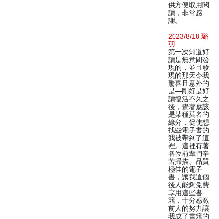
供方便取用閱
讀，非常感
謝。
2023/8/18 璐
羽
第一次知道好
讀是無意間發
現的，並且發
現的那天令我
驚喜且意外的
是—剛好是好
讀復活不久之
後，覺著應該
是某種莫名的
緣分，促使想
找些電子書的
我被帶到了這
裡。這裡有著
各位前輩們辛
苦掃描、品質
極佳的電子
書，讓我這個
後人能夠免費
享用這些書
籍，十分感激
前人的努力讓
我成了書籍的