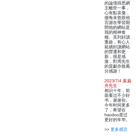
的論壇得悉網
主離世一事，
心有點哀傷，
後悔未曾跟他
言謝在學習期
間他的網站是
我的精神食
糧。見到好讀
重啟，有心人
延續好讀網站
的營運和更
新，很是感
激，對周先生
的貢獻亦致萬
分感謝！
2023/7/4 葉扁
舟先生
相识十年，前
面看过不少好
书，谢谢你。
今年时间更多
了，希望在
haodoo度过
更好的年华。
>>
更多感言