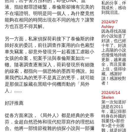
然而，出乎警方預料的，即使DNA、血
私的分享，伴
液、指紋都罪證確鑿，泰倫斯卻擁有完美的
我成长，感动
到我泪流。
不在場證明。明明是同一個人，為什麼竟然
能夠在相同的時間出現在不同的地方？讓警
2024/9/7
方也百思不得其解。
Ashley
因為尋找高陽
的小說知道了
另一方面，私家偵探荷莉接下了泰倫斯的律
好讀，也已經
師好友的委託，前往調查作案用的白色廂型
十年了。好讀
上高陽的小說
車失竊案，卻意外發現另一起看護工虐殺小
也慢慢地持續
女孩的命案，犯案手法與泰倫斯案如出一
更新，越來越
轍。隨著調查逐漸深入，荷莉發現所有細微
全，而且質量
上佳，值得珍
的線索，都指向一個恐怖的墨西哥傳說。如
藏。感謝好
果我們以為的兇手不是真正的兇手，就可能
讀！感謝校對
者！
是那個正躲藏在黑暗中伺機而動的「局外
人」……
2024/6/14
Skelen
第一次知道好
好評推薦
讀是在2011
年，還記得那
從各方面來說，《局外人》都是經典的史蒂
時身在外國的
我要找<那些
芬．金超自然恐怖和現代犯罪寫作的理想結
年>是十分困
合。他將一部情節複雜的偵探小說與一部彌
難，就是好讀