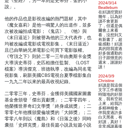
是《聖經》，另一本則是史蒂芬．金的小
2024/3/14
說」。
Beatlebum
在好讀挖寶好
幾年，以為好
他的作品也是影視改編的熱門題材，其中
讀不會更新
《魔女嘉莉》是他一鳴驚人的出道作，並多
了，但還是偶
爾會上來看
次被改編拍成電影；《鬼店》、《牠》與
看，沒想到又
《末日逼近》則被譽為他的三大代表作，也
有新書了，超
均被改編成電影或電視影集，《末日逼近》
級感動！好讀
真的陪我渡過
且已由華納兄弟電影公司買下電影版權。
好多個通勤的
《穹頂之下》則於二零一三年由奧斯卡金獎
日子跟愜意的
大導演史蒂芬．史匹柏擔任監製、《LOST
週末，謝謝好
讀！
檔案》導演傑克．班德執導，改編為同名電
視影集，刷新美國CBS電視台夏季檔影集自
2024/3/9
Christine
一九九二年以來的最高收視紀錄。
好讀是我這個
文字工作者隨
二零零三年，史蒂芬．金獲得美國國家圖書
時隨地的好朋
友，我有空就
基金會頒發「傑出貢獻獎」；二零零四年，
上來，給我許
他榮獲世界奇幻文學獎「終身成就獎」；二
多精神糧食，
零零七年他獲頒愛倫坡獎的「大師獎」；二
伴我度過許多
白天黑夜，有
零零八年則以《魔島》和《日落之後》同時
好讀，真好！
囊括「史鐸克獎」最佳長篇小說及短篇小說
非常感謝幕後