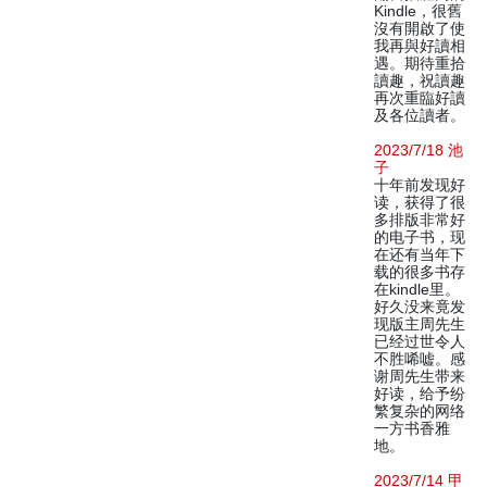
Kindle，很舊
沒有開啟了使
我再與好讀相
遇。期待重拾
讀趣，祝讀趣
再次重臨好讀
及各位讀者。
2023/7/18 池
子
十年前发现好
读，获得了很
多排版非常好
的电子书，现
在还有当年下
载的很多书存
在kindle里。
好久没来竟发
现版主周先生
已经过世令人
不胜唏嘘。感
谢周先生带来
好读，给予纷
繁复杂的网络
一方书香雅
地。
2023/7/14 甲