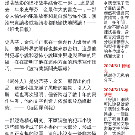
漫著陰影的怪物故事結合在一起……這是過
令我發現了電
子書的世界。
去十年來史蒂芬．金最偉大的書之一，一部
雖然我也會買
令人愉快的犯罪故事和超自然恐怖小說，無
實體書，但在
論忠實讀者或新讀者都能愉快地閱讀！——
這十多年間，
也會不斷在這
《班戈日報》
裡找書看。身
處香港也要十
史蒂芬．金似乎正處在一個創作力爆發的時
分感謝創辦人
和製作電子書
期，他與外界的關係也越來越密切。這是他
的各位讀友，
對犯罪小說和恐怖小說匯集興趣與磨練的延
感謝大家！
續，在在證明了他在這兩方面的精湛寫作技
2024/6/1 德瑞
巧。——《波特蘭新聞先驅報》
克
感谢你无私的
分享。
《局外人》是史蒂芬．金又一部傑出的作
品，這部小說充滿了黑暗的氣氛，引人入
2024/5/18 布
勝！這也再次證明，儘管跨越了數十年的寫
莱恩
《好讀》網站
作生涯，他的文字創造力依然處於巔峰狀
可以說是啟蒙
態。——《緬因犀利報》
了我對文學的
興趣，一個提
供了我自由自
一部經過精心研究、不斷調整的犯罪小說，
在悠遊於文學
這些細節構成了這本書的一大部分，形成一
書海之中的平
個真正有趣的謎團。這部小說有一些非常怪
台，太感謝