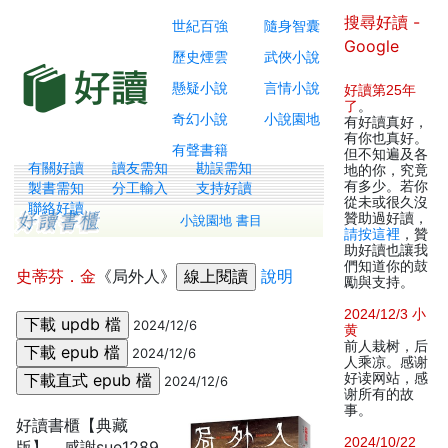
搜尋好讀 -
世紀百強
隨身智囊
Google
歷史煙雲
武俠小說
懸疑小說
言情小說
好讀第25年
了
。
奇幻小說
小說園地
有好讀真好，
有你也真好。
有聲書籍
但不知遍及各
有關好讀
讀友需知
勘誤需知
地的你，究竟
有多少。若你
製書需知
分工輸入
支持好讀
從未或很久沒
聯絡好讀
贊助過好讀，
小說園地 書目
請按這裡
，贊
助好讀也讓我
們知道你的鼓
史蒂芬．金
《局外人》
說明
勵與支持。
2024/12/3 小
2024/12/6
黄
前人栽树，后
2024/12/6
人乘凉。感谢
好读网站，感
2024/12/6
谢所有的故
事。
好讀書櫃【典藏
2024/10/22
版】，感謝sue1289