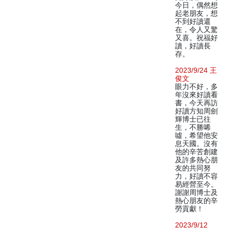
今日，偶然想
起老朋友，想
不到好讀還
在，令人又驚
又喜。祝福好
讀，好讀長
存。
2023/9/24 王
俊文
眼力不好，多
年沒來好讀看
書，今天再訪
好讀方知周劍
輝博士已往
生，不勝唏
噓，希望他安
息天國。沒有
他的辛苦創建
及許多熱心朋
友的共同努
力，好讀不容
易經營至今。
謝謝周博士及
熱心朋友的辛
勞貢獻！
2023/9/12