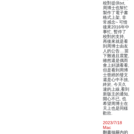
校對提供txt,
周博士也幫忙
製作了電子書
格式上架, 非
常感念~ 可惜
後來2016年中
事忙, 暫停了
校對的支持,
再後來就是看
到周博士由友
人的公告....當
下難過且震驚,
雖然還是偶而
會上好讀看看,
但是看到周博
士曾經的發文
還是心中不捨,
終於, 今天久
違的上線,看到
新版主的通知,
開心不已, 也
希望周博士在
天上也是同樣
歡欣.
2023/7/18
Mac
翻書抽屜內的