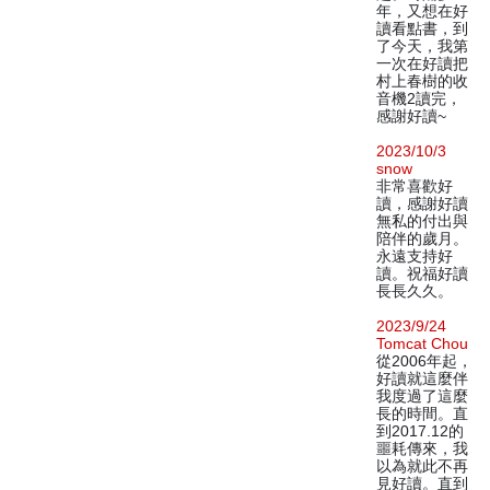
年，又想在好
讀看點書，到
了今天，我第
一次在好讀把
村上春樹的收
音機2讀完，
感謝好讀~
2023/10/3
snow
非常喜歡好
讀，感謝好讀
無私的付出與
陪伴的歲月。
永遠支持好
讀。祝福好讀
長長久久。
2023/9/24
Tomcat Chou
從2006年起，
好讀就這麼伴
我度過了這麼
長的時間。直
到2017.12的
噩耗傳來，我
以為就此不再
見好讀。直到