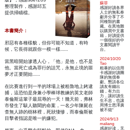
蘇菲
整理製作，感謝邱五
感謝好讀各界
提供掃瞄檔。
人士的無私奉
獻并分享了不
同種類的書
藏。在異地難
本書簡介：
以購買中文書
籍，好讀提供
一個很好的中
邪惡有各種樣貌，但你可能不知道，有時
文書閱讀平
候，它長得就跟你一模一樣……
台。
2024/10/20
當黑暗開始滲透人心，「他」是他，也不是
Tao
他。當死亡成為罪行的詛咒，永無止境的噩
粗暴的以信用
卡感謝好讀團
夢才正要開始……
隊的無償奉
獻。懇請各位
在比賽進行到一半的球場上被粗魯地上銬逮
讀友有錢出
錢，有力出
捕，這恐怕是身兼小學棒球教練的英文老師
力，讓好讀生
泰倫斯這輩子最屈辱的一天！幾天前，弗林
生不息，也讓
市發生了駭人聽聞的命案，一名少年陳屍在
周博士恩澤廣
被不熄°
杳無人跡的樹林裡，死狀悽慘，而泰倫斯被
目擊者指認是唯一的嫌犯。
2024/9/13
maliang
感谢好读，无