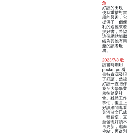
魚
好讀的出現，
使我重措對書
籍的興趣，它
提供了一個便
利的途徑來發
掘好書，希望
這個網站能繼
續為其他有興
趣的讀者服
務。
2023/7/8 歌
讀書時期用
pocket pc 看
書持資源發現
了好讀，然後
好讀一直陪伴
我至大學畢業
然後踏足社
會。雖然工作
事忙，但是上
好讀網閒逛看
黃河散文已成
一種習慣，直
至發現好讀不
再更新，繼而
停站，再從別