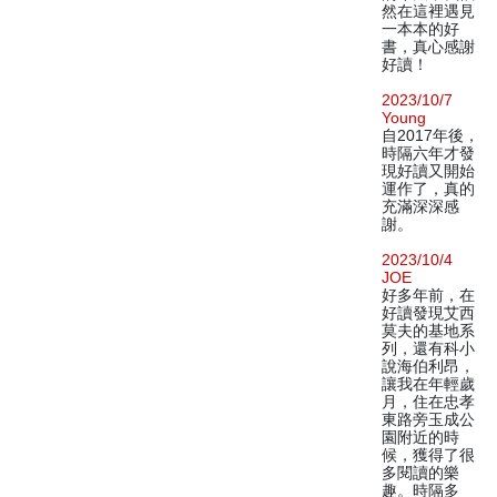
然在這裡遇見
一本本的好
書，真心感謝
好讀！
2023/10/7
Young
自2017年後，
時隔六年才發
現好讀又開始
運作了，真的
充滿深深感
謝。
2023/10/4
JOE
好多年前，在
好讀發現艾西
莫夫的基地系
列，還有科小
說海伯利昂，
讓我在年輕歲
月，住在忠孝
東路旁玉成公
園附近的時
候，獲得了很
多閱讀的樂
趣。時隔多