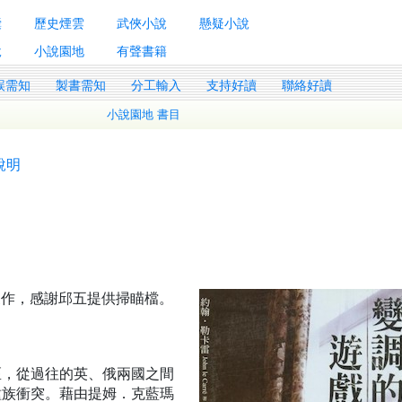
囊
歷史煙雲
武俠小說
懸疑小說
說
小說園地
有聲書籍
誤需知
製書需知
分工輸入
支持好讀
聯絡好讀
小說園地 書目
說明
理製作，感謝邱五提供掃瞄檔。
區，從過往的英、俄兩國之間
種族衝突。藉由提姆．克藍瑪