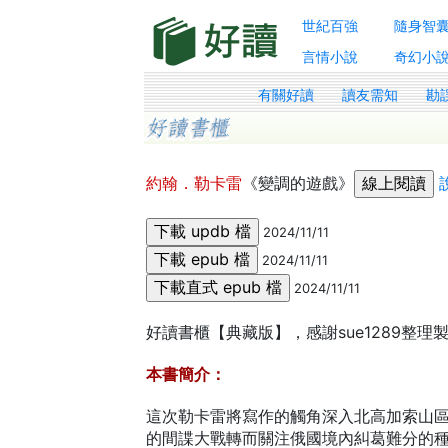
世紀百強
隨身智
言情小說
奇幻小
有關好讀
讀友需知
勘
約翰．勒卡雷
《變調的遊戲》
2024/11/11
2024/11/11
2024/11/11
好讀書櫃【典藏版】，感謝sue1289整
本書簡介：
這次勒卡雷將寫作的觸角深入北高加索山
的間諜大戰轉而關注俄國境內糾葛難分的