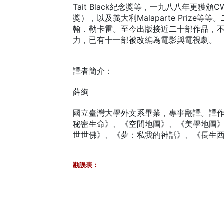
Tait Black紀念獎等，一九八八年更
獎），以及義大利Malaparte Priz
翰．勒卡雷。至今出版接近二十部作品，
力，已有十一部被改編為電影與電視劇。
譯者簡介：
薛絢
國立臺灣大學外文系畢業，專事翻譯。譯
秘密生命》、《空間地圖》、《美學地圖
世世佛》、《夢：私我的神話》、《長生
勘誤表：