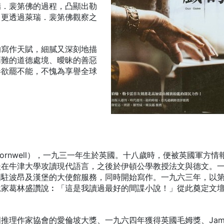
瑞．裴第佛的過程，凸顯出勒
，更透過萊瑞．裴第佛觀察之
。
的寫作天賦，細膩又深刻地描
兩難的道德處境、曖昧的善惡
卷欲罷不能，不愧為享譽全球
re Cornwell），一九三一年生於英國。十八歲時，便被英國軍方情
後在牛津大學攻讀現代語言，之後於伊頓公學教授法文與德文。
國駐波昂及漢堡的大使館服務，同時開始寫作。一九六三年，以
說家葛林盛讚說︰「這是我讀過最好的間諜小說！」從此奠定文
推理作家協會的愛倫坡大獎、一九六四年獲得英國毛姆獎、Jam