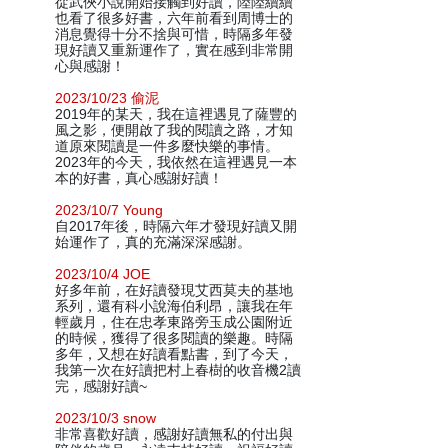
從武俠小說開始接觸到好讀，陸陸續續
也看了很多好書，六年前看到周博士的
消息覺得十分不捨與可惜，時隔多年發
現好讀又重新運作了，實在感到非常開
心與感謝！
2023/10/23 偷泥
2019年的某天，我在這裡遇見了薩豐的
風之影，便開啟了我的閱讀之路，才知
道原來閱讀是一件多麼快樂的事情。
2023年的今天，我依然在這裡遇見一本
本的好書，真心感謝好讀！
2023/10/7 Young
自2017年後，時隔六年才發現好讀又開
始運作了，真的充滿深深感謝。
2023/10/4 JOE
好多年前，在好讀發現艾西莫夫的基地
系列，還有科小說海伯利昂，讓我在年
輕歲月，住在忠孝東路旁玉成公園附近
的時候，獲得了很多閱讀的樂趣。時隔
多年，又想在好讀看點書，到了今天，
我第一次在好讀把村上春樹的收音機2讀
完，感謝好讀~
2023/10/3 snow
非常喜歡好讀，感謝好讀無私的付出與