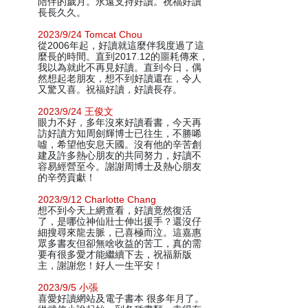
陪伴的歲月。永遠支持好讀。祝福好讀
長長久久。
2023/9/24 Tomcat Chou
從2006年起，好讀就這麼伴我度過了這
麼長的時間。直到2017.12的噩耗傳來，
我以為就此不再見好讀。直到今日，偶
然想起老朋友，想不到好讀還在，令人
又驚又喜。祝福好讀，好讀長存。
2023/9/24 王俊文
眼力不好，多年沒來好讀看書，今天再
訪好讀方知周劍輝博士已往生，不勝唏
噓，希望他安息天國。沒有他的辛苦創
建及許多熱心朋友的共同努力，好讀不
容易經營至今。謝謝周博士及熱心朋友
的辛勞貢獻！
2023/9/12 Charlotte Chang
想不到今天上網查看，好讀竟然復活
了，是哪位神仙壯士伸出援手？還沒仔
細搜尋來龍去脈，已喜極而泣。這嘉惠
眾多書友但卻無啥收益的苦工，真的需
要有很多愛才能繼續下去，祝福新版
主，謝謝您！好人一生平安！
2023/9/5 小張
喜愛好讀網站及電子書本 很多年月了。