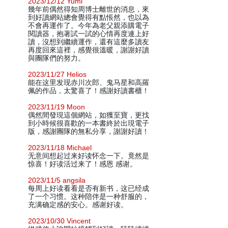
2023/12/12 Yumi
幾年前偶然得知周博士離世的消息，來
到好讀網站總會覺得有點悵然，也以為
不會再運作了。今年為老父親添購電子
閱讀器，抱著試一試的心情再度連上好
讀，沒想到繼續運作，還有這麼多讀友
再度回來這裡，感覺很溫暖，謝謝好讀
與團隊們的努力。
2023/11/27 Helios
能在这里发现赤川次郎、鬼马星和高羅
佩的作品，太驚喜了！感謝好讀書櫃！
2023/11/19 Moon
偶然間發現這個網站，如獲至寶，更找
到小時候很喜歡的一本書終於出現電子
版，感謝團隊的無私分享，謝謝好讀！
2023/11/18 Michael
无意间想起过来好读怀念一下。竟然是
惊喜！好读活过来了！感恩 感谢。
2023/11/5 angsila
每周上好读看看是否有新书，这已经成
了一个习惯。这种陪伴是一种舒服的，
充满确定感的安心。感谢好读。
2023/10/30 Vincent