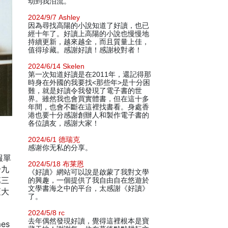
动到我泪流。
2024/9/7 Ashley
因為尋找高陽的小說知道了好讀，也已
經十年了。好讀上高陽的小說也慢慢地
持續更新，越來越全，而且質量上佳，
值得珍藏。感謝好讀！感謝校對者！
2024/6/14 Skelen
第一次知道好讀是在2011年，還記得那
時身在外國的我要找<那些年>是十分困
難，就是好讀令我發現了電子書的世
界。雖然我也會買實體書，但在這十多
年間，也會不斷在這裡找書看。身處香
港也要十分感謝創辦人和製作電子書的
各位讀友，感謝大家！
2024/6/1 德瑞克
感谢你无私的分享。
報單
2024/5/18 布莱恩
一九
《好讀》網站可以說是啟蒙了我對文學
第三
的興趣，一個提供了我自由自在悠遊於
文學書海之中的平台，太感謝《好讀》
壇大
了。
2024/5/8 rc
去年偶然發現好讀，覺得這裡根本是寶
es