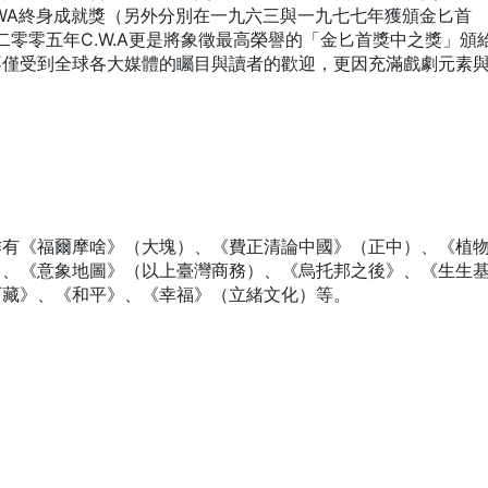
獲頒CWA終身成就獎（另外分別在一九六三與一九七七年獲頒金匕首
e等等。二零零五年C.W.A更是將象徵最高榮譽的「金匕首獎中之獎」頒
不僅受到全球各大媒體的矚目與讀者的歡迎，更因充滿戲劇元素
作有《福爾摩啥》（大塊）、《費正清論中國》（正中）、《植
》、《意象地圖》（以上臺灣商務）、《烏托邦之後》、《生生
西藏》、《和平》、《幸福》（立緒文化）等。