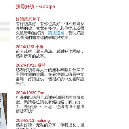
搜尋好讀 - Google
好讀第25年了
。
有好讀真好，有你也真好。但不知遍及
各地的你，究竟有多少。若你從未或很
久沒贊助過好讀，
請按這裡
，贊助好讀
也讓我們知道你的鼓勵與支持。
2024/12/3 小黄
前人栽树，后人乘凉。感谢好读网站，
感谢所有的故事。
2024/10/22 蘇菲
感謝好讀各界人士的無私奉獻并分享了
不同種類的書藏。在異地難以購買中文
書籍，好讀提供一個很好的中文書閱讀
平台。
2024/10/20 Tao
粗暴的以信用卡感謝好讀團隊的無償奉
獻。懇請各位讀友有錢出錢，有力出
力，讓好讀生生不息，也讓周博士恩澤
廣被不熄°
2024/9/13 maliang
感谢好读，无私的分享，伴我成长，感