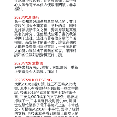
從武俠小說起始，到各種書類，幸得有
心人製作電子本供方便取用閱讀，非常
感謝。
2023/8/18 璐羽
第一次知道好讀是無意間發現的，並且
發現的那天令我驚喜且意外的是—剛好
是好讀復活不久之後，覺著應該是某種
莫名的緣分，促使想找些電子書的我被
帶到了這裡。這裡有著各位前輩們辛苦
掃描、品質極佳的電子書，讓我這個後
人能夠免費享用這些書籍，十分感激前
人的努力讓我成了書籍的富翁。感謝好
讀和各位讓好讀變得更好，讚。
2023/7/26 袁樹國
好些書都沒有prc檔案，有點遺憾！重新
上架還是令人高興，加油！
2023/7/20 KYLESONG
大概2010知道好讀, 就三不五時來此找
書, 原本只有看書時順便回報一些文字勘
誤, 後來2015開始幫忙周博士製作電子
書, 主要是OCR檔案的文字校對, 也曾經
掃瞄了一,二本書進行校對提供txt, 周博
士也幫忙製作了電子書格式上架, 非常感
念~ 可惜後來2016年中事忙, 暫停了校對
的支持, 再後來就是看到周博士由友人的