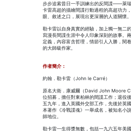
步步追索昔日一手訓練出的反間諜——萊
卡雷高超的描繪間諜行動過程的高超功力
眼、敘述之口，展現出更深層的人道關懷
勒卡雷以自身真實的經驗，加上獨一無二
寫漫長間諜生涯中令人印象深刻的故事。
定義，內容富含哲理，情節引人入勝，閱
的大師級作家。
作者簡介：
約翰．勒卡雷（John le Carré）
原名大衛．康威爾（David John Moo
位招募，擔任對東柏林的間諜工作；退役
五九年，進入英國外交部工作，先後於英
本著作《冷戰諜魂》一舉成名，被知名小
師地位。
勒卡雷一生得獎無數，包括一九六五年美國