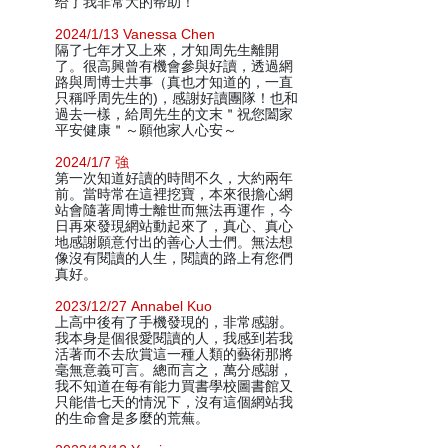
给了我非常大的帮助！
2024/1/13 Vanessa Chen
隔了七年才又上來，才知周先生離開
了。很高興曾有機會參與好讀，透過網
路與周博士共事（真也才知道的，一直
只稱呼周先生的)，感謝好讀團隊！也和
過去一樣，給周先生的文末＂祝您闔家
平安健康＂～願他家人心安～
2024/1/7 強
第一次知道好讀的時間不久，大約兩年
前。當時常在這裡挖寶，本來很擔心網
站會隨著周博士離世而無法再運作，今
日再來發現網站動起來了，真心、真心
地感謝願意付出的善心人士們。無法想
像沒有閱讀的人生，閱讀的路上有您們
真好。
2023/12/27 Annabel Kuo
上高中後有了手機發現的，非常感謝。
我本身是個很愛閱讀的人，我感到若我
活著而不去欣賞這一種人類的藝術那將
毫無意義可言。總而言之，萬分感謝，
我不知道在每有能力買書學校圖書館又
只能借七天的情況下，沒有這個網站我
的生命會是多麼的荒蕪。