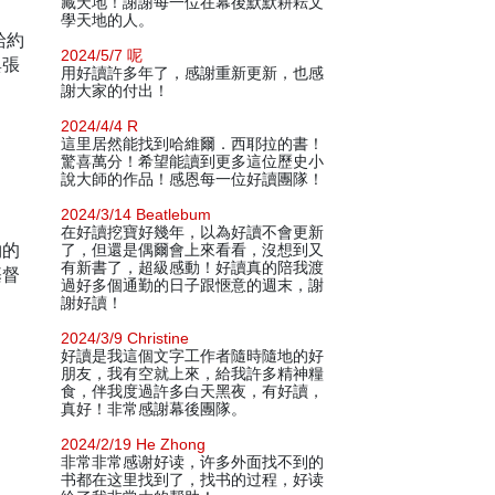
藏天地！謝謝每一位在幕後默默耕耘文
學天地的人。
給約
2024/5/7 呢
與張
用好讀許多年了，感謝重新更新，也感
謝大家的付出！
2024/4/4 R
這里居然能找到哈維爾．西耶拉的書！
驚喜萬分！希望能讀到更多這位歷史小
說大師的作品！感恩每一位好讀團隊！
2024/3/14 Beatlebum
在好讀挖寶好幾年，以為好讀不會更新
物的
了，但還是偶爾會上來看看，沒想到又
有新書了，超級感動！好讀真的陪我渡
基督
過好多個通勤的日子跟愜意的週末，謝
謝好讀！
2024/3/9 Christine
好讀是我這個文字工作者隨時隨地的好
朋友，我有空就上來，給我許多精神糧
食，伴我度過許多白天黑夜，有好讀，
真好！非常感謝幕後團隊。
2024/2/19 He Zhong
非常非常感谢好读，许多外面找不到的
书都在这里找到了，找书的过程，好读