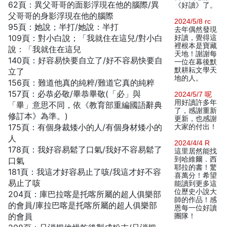
62頁：異父哥哥的面影浮現在他的腦際/異
《好讀》了。
父哥哥的身影浮現在他的腦際
2024/5/8 rc
95頁：她說；半打/她說：半打
去年偶然發現
109頁：對小白說；「我就住在這兒/對小白
好讀，覺得這
裡根本是寶藏
說：「我就住在這兒
天地！謝謝每
140頁：好容易快要自立了/好不容易快要自
一位在幕後默
默耕耘文學天
立了
地的人。
156頁：難道他真的純粹/難道它真的純粹
157頁：必恭必敬/畢恭畢敬(「必」與
2024/5/7 呢
用好讀許多年
「畢」意思不同，依《教育部重編國語辭典
了，感謝重新
修訂本》為準。)
更新，也感謝
175頁：有個身裁矮小的人/有個身材矮小的
大家的付出！
人
2024/4/4 R
178頁：我好容易鬆了口氣/我好不容易鬆了
這里居然能找
到哈維爾．西
口氣
耶拉的書！驚
181頁：我這才好容易止了咳/我這才好不容
喜萬分！希望
易止了咳
能讀到更多這
位歷史小說大
204頁：庫巴拉喀是托喀所屬的超人俱樂部
師的作品！感
的會員/庫拉巴喀是托喀所屬的超人俱樂部
恩每一位好讀
的會員
團隊！