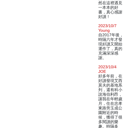
然在這裡遇見
一本本的好
書，真心感謝
好讀！
2023/10/7
Young
自2017年後，
時隔六年才發
現好讀又開始
運作了，真的
充滿深深感
謝。
2023/10/4
JOE
好多年前，在
好讀發現艾西
莫夫的基地系
列，還有科小
說海伯利昂，
讓我在年輕歲
月，住在忠孝
東路旁玉成公
園附近的時
候，獲得了很
多閱讀的樂
趣。時隔多