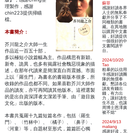
蘇菲
理製作，感謝
感謝好讀各界
chin223提供掃瞄
人士的無私奉
獻并分享了不
檔。
同種類的書
藏。在異地難
本書簡介：
以購買中文書
籍，好讀提供
一個很好的中
芥川龍之介大師一生
文書閱讀平
作品近一百五十部，
台。
多以極短小說篇幅為主。作品構思有新穎、
2024/10/20
新奇、詭異，也多有揭露社會醜惡現象的描
Tao
粗暴的以信用
述，在那年代讀來是簡潔直白而震撼。市面
卡感謝好讀團
上以「羅生門」為書名的書籍版本很多，所
隊的無償奉
收錄的作品也都不同。如果喜歡芥川大師作
獻。懇請各位
讀友有錢出
品的讀友，亦可再閱讀其他版本。這裡選製
錢，有力出
的是出自資深譯者文潔若手筆、由「遊目族
力，讓好讀生
文化」出版的版本。
生不息，也讓
周博士恩澤廣
被不熄°
本書共蒐羅十九篇短篇名作，包括〈羅生
門〉、〈竹林中〉、〈橘子〉、〈鼻子〉、
2024/9/13
maliang
〈河童〉等，自題材至形式，篇篇匠心獨
感谢好读，无