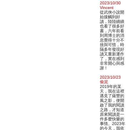
2023/10/30
Vincent
從武俠小說開
始接觸到好
讀，陸陸續續
也看了很多好
書，六年前看
到周博士的消
息覺得十分不
捨與可惜，時
隔多年發現好
讀又重新運作
了，實在感到
非常開心與感
謝！
2023/10/23
偷泥
2019年的某
天，我在這裡
遇見了薩豐的
風之影，便開
啟了我的閱讀
之路，才知道
原來閱讀是一
件多麼快樂的
事情。2023年
的今天，我依