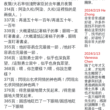
團隊。
夜襲/大石率領淺野家臣於次年臘月夜襲
314頁：阿染久松/阿染、久松(這裡指的是
2024/2/19 He
兩個人。）
Zhong
非常非常感谢
337頁：再過五十年一百年/再過五十年、
好读，许多外
一百年
面找不到的书
都在这里找到
339頁：大概還惦記著稿子的事；眼睛一直
了，找书的过
盯著書桌。/大概還惦記著稿子的事，眼睛
程，好读给了
一直盯著書桌。
我非常大的帮
助！
355頁：他好容易念完最後一節，/他好不
容易念完最後一節，
2024/1/13
356頁：這類勇士當中，似乎也深負眾
Vanessa
Chen
望。/這類勇士當中，似乎也身負眾望。
隔了七年才又
368頁：喂，你怎麼樣？/喂，你說怎麼
上來，才知周
先生離開了。
樣？
很高興曾有機
371頁：閃現出乞求同情的神色嗎！/閃現出
會參與好讀，
乞求同情的神色嗎？
透過網路與周
博士共事（真
376頁：得意揚揚地聲大笑起來。/得意揚
也才知道的，
揚地大聲笑起來。
一直只稱呼周
385頁：困惑地眨巴了一下眼睛/困惑地眨
先生的)，感謝
好讀團隊！也
了一下眼睛
和過去一樣，