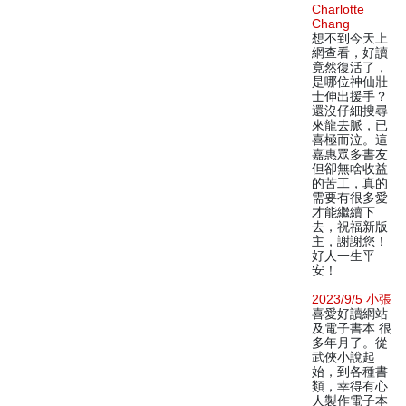
Charlotte
Chang
想不到今天上
網查看，好讀
竟然復活了，
是哪位神仙壯
士伸出援手？
還沒仔細搜尋
來龍去脈，已
喜極而泣。這
嘉惠眾多書友
但卻無啥收益
的苦工，真的
需要有很多愛
才能繼續下
去，祝福新版
主，謝謝您！
好人一生平
安！
2023/9/5 小張
喜愛好讀網站
及電子書本 很
多年月了。從
武俠小說起
始，到各種書
類，幸得有心
人製作電子本