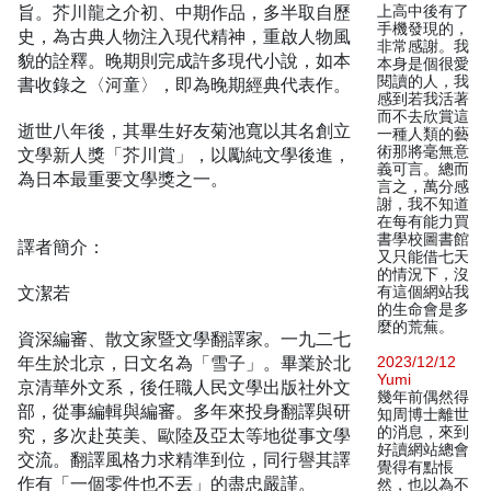
旨。芥川龍之介初、中期作品，多半取自歷
上高中後有了
手機發現的，
史，為古典人物注入現代精神，重啟人物風
非常感謝。我
貌的詮釋。晚期則完成許多現代小說，如本
本身是個很愛
閱讀的人，我
書收錄之〈河童〉，即為晚期經典代表作。
感到若我活著
而不去欣賞這
逝世八年後，其畢生好友菊池寬以其名創立
一種人類的藝
術那將毫無意
文學新人獎「芥川賞」，以勵純文學後進，
義可言。總而
為日本最重要文學獎之一。
言之，萬分感
謝，我不知道
在每有能力買
書學校圖書館
譯者簡介：
又只能借七天
的情況下，沒
文潔若
有這個網站我
的生命會是多
麼的荒蕪。
資深編審、散文家暨文學翻譯家。一九二七
年生於北京，日文名為「雪子」。畢業於北
2023/12/12
Yumi
京清華外文系，後任職人民文學出版社外文
幾年前偶然得
部，從事編輯與編審。多年來投身翻譯與研
知周博士離世
的消息，來到
究，多次赴英美、歐陸及亞太等地從事文學
好讀網站總會
交流。翻譯風格力求精準到位，同行譽其譯
覺得有點悵
作有「一個零件也不丟」的盡忠嚴謹。
然，也以為不