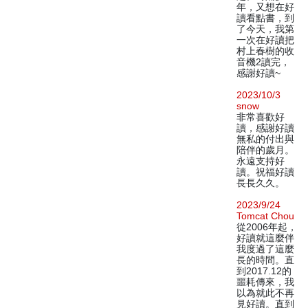
年，又想在好
讀看點書，到
了今天，我第
一次在好讀把
村上春樹的收
音機2讀完，
感謝好讀~
2023/10/3
snow
非常喜歡好
讀，感謝好讀
無私的付出與
陪伴的歲月。
永遠支持好
讀。祝福好讀
長長久久。
2023/9/24
Tomcat Chou
從2006年起，
好讀就這麼伴
我度過了這麼
長的時間。直
到2017.12的
噩耗傳來，我
以為就此不再
見好讀。直到