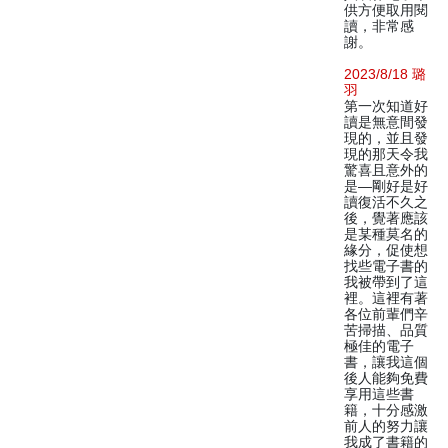
供方便取用閱
讀，非常感
謝。
2023/8/18 璐
羽
第一次知道好
讀是無意間發
現的，並且發
現的那天令我
驚喜且意外的
是—剛好是好
讀復活不久之
後，覺著應該
是某種莫名的
緣分，促使想
找些電子書的
我被帶到了這
裡。這裡有著
各位前輩們辛
苦掃描、品質
極佳的電子
書，讓我這個
後人能夠免費
享用這些書
籍，十分感激
前人的努力讓
我成了書籍的