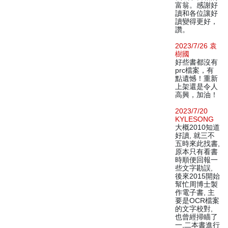
富翁。感謝好
讀和各位讓好
讀變得更好，
讚。
2023/7/26 袁
樹國
好些書都沒有
prc檔案，有
點遺憾！重新
上架還是令人
高興，加油！
2023/7/20
KYLESONG
大概2010知道
好讀, 就三不
五時來此找書,
原本只有看書
時順便回報一
些文字勘誤,
後來2015開始
幫忙周博士製
作電子書, 主
要是OCR檔案
的文字校對,
也曾經掃瞄了
一,二本書進行