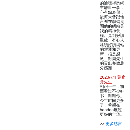
的論壇得悉網
主離世一事，
心有點哀傷，
後悔未曾跟他
言謝在學習期
間他的網站是
我的精神食
糧。見到好讀
重啟，有心人
延續好讀網站
的營運和更
新，很是感
激，對周先生
的貢獻亦致萬
分感謝！
2023/7/4 葉扁
舟先生
相识十年，前
面看过不少好
书，谢谢你。
今年时间更多
了，希望在
haodoo度过
更好的年华。
>>
更多感言