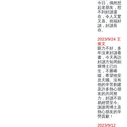
今日，偶然想
起老朋友，想
不到好讀還
在，令人又驚
又喜。祝福好
讀，好讀長
存。
2023/9/24 王
俊文
眼力不好，多
年沒來好讀看
書，今天再訪
好讀方知周劍
輝博士已往
生，不勝唏
噓，希望他安
息天國。沒有
他的辛苦創建
及許多熱心朋
友的共同努
力，好讀不容
易經營至今。
謝謝周博士及
熱心朋友的辛
勞貢獻！
2023/9/12