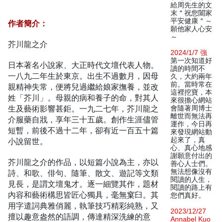
給周先生的文
末＂祝您闔家
平安健康＂～
作者簡介：
願他家人心安
～
芥川龍之介
2024/1/7 強
第一次知道好
日本著名小說家、大正時代文壇代表人物。
讀的時間不
一八九二年生於東京。出生不過數月，因母
久，大約兩年
前。當時常在
親精神失常，便將兒過繼給娘家撫養，並改
這裡挖寶，本
姓「芥川」。母親的病和養子的命，對其人
來很擔心網站
生及藝術影響甚鉅。一九二七年，芥川龍之
會隨著周博士
離世而無法再
介服藥自戕，享年三十五歲。創作生涯儘管
運作，今日再
短暫，前後不過十二年，卻有近一百五十篇
來發現網站動
起來了，真
小說留世。
心、真心地感
謝願意付出的
芥川龍之介的作品，以短篇小說為主，亦以
善心人士們。
無法想像沒有
詩、和歌、俳句、隨筆、散文、遊記等文類
閱讀的人生，
見長，是謂文壇鬼才。逐一細覽其作，題材
閱讀的路上有
內容和藝術構思皆匠心獨具，毫無窠臼。其
您們真好。
用字遣詞典雅俏麗，執筆技巧精彩純熟，又
2023/12/27
擅以趣意盎然的語調，傳達精深洗練的意
Annabel Kuo