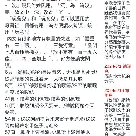
令我發現了電
-「沈」現只作姓氏用。「沉」為「淹沒」
子書的世界。
義，故文中「沈」改為「沉」。
雖然我也會買
實體書，但在
-「玩藝兒」和「玩意兒」是可以通用的，
這十多年間，
原書裡二個都有用，為方便讀友閱讀，統一
也會不斷在這
用「玩意兒」。
裡找書看。身
處香港也要十
-內文有很多地方有數量的敘述，如「體重
分感謝創辦人
有二三十磅」、「十二三隻河童」、「發明
和製作電子書
七八百種新機器」、「說不定有一百十五六
的各位讀友，
感謝大家！
歲」......等，全加上「、」好方便讀友閱
讀。
2024/6/1 德瑞
克
6頁：從那頭髮的長度看來，大槪是具死屍/
感谢你无私的
從那頭髮的長度看來，大槪是具女屍
分享。
8頁：細窄的喉嚨裡突起的喉節/細窄的喉嚨
2024/5/18 布
裡突起的喉結
莱恩
41頁：描摹的幻像裡/描摹的幻象裡
《好讀》網站
51頁：聽說阿絹今天要來。/聽說阿娟今天
可以說是啟蒙
了我對文學的
要來。
興趣，一個提
54頁：姊姊阿絹提著水果籃子走進來/姊姊
供了我自由自
在悠遊於文學
阿娟提著水果籃子走進來
書海之中的平
57頁：鼻樑上滿是淚水/鼻梁上滿是淚水
台，太感謝