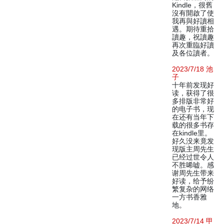
Kindle，很舊
沒有開啟了使
我再與好讀相
遇。期待重拾
讀趣，祝讀趣
再次重臨好讀
及各位讀者。
2023/7/18 池
子
十年前发现好
读，获得了很
多排版非常好
的电子书，现
在还有当年下
载的很多书存
在kindle里。
好久没来竟发
现版主周先生
已经过世令人
不胜唏嘘。感
谢周先生带来
好读，给予纷
繁复杂的网络
一方书香雅
地。
2023/7/14 甲