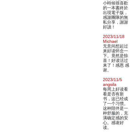
小時候很喜歡
的一本書終於
出現電子版，
感謝團隊的無
私分享，謝謝
好讀！
2023/11/18
Michael
无意间想起过
来好读怀念一
下。竟然是惊
喜！好读活过
来了！感恩 感
谢。
2023/11/5
angsila
每周上好读看
看是否有新
书，这已经成
了一个习惯。
这种陪伴是一
种舒服的，充
满确定感的安
心。感谢好
读。