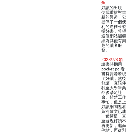
魚
好讀的出現，
使我重措對書
籍的興趣，它
提供了一個便
利的途徑來發
掘好書，希望
這個網站能繼
續為其他有興
趣的讀者服
務。
2023/7/8 歌
讀書時期用
pocket pc 看
書持資源發現
了好讀，然後
好讀一直陪伴
我至大學畢業
然後踏足社
會。雖然工作
事忙，但是上
好讀網閒逛看
黃河散文已成
一種習慣，直
至發現好讀不
再更新，繼而
停站，再從別