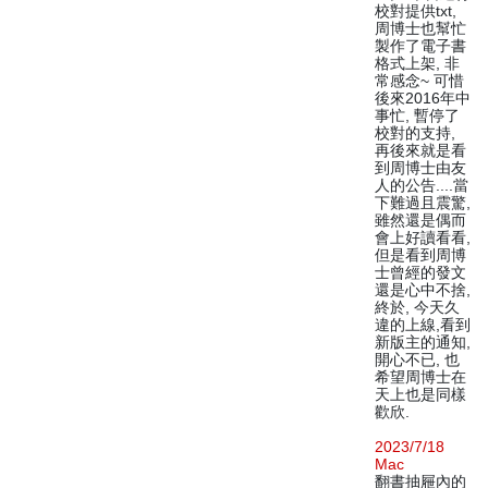
校對提供txt,
周博士也幫忙
製作了電子書
格式上架, 非
常感念~ 可惜
後來2016年中
事忙, 暫停了
校對的支持,
再後來就是看
到周博士由友
人的公告....當
下難過且震驚,
雖然還是偶而
會上好讀看看,
但是看到周博
士曾經的發文
還是心中不捨,
終於, 今天久
違的上線,看到
新版主的通知,
開心不已, 也
希望周博士在
天上也是同樣
歡欣.
2023/7/18
Mac
翻書抽屜內的