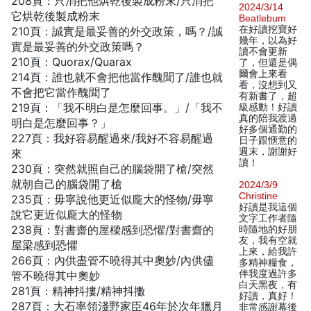
208頁：只消把他烘乾後製成粉末/只消把
2024/3/14
它烘乾後製成粉末
Beatlebum
在好讀挖寶好
210頁：誠實是最妥善的外交政策，嗎？/誠
幾年，以為好
實是最妥善的外交政策嗎？
讀不會更新
210頁：Quorax/Quarax
了，但還是偶
爾會上來看
214頁：誰也就不會把他當作醜聞了/誰也就
看，沒想到又
不會把它當作醜聞了
有新書了，超
219頁：「我不明白是怎麼回事。」/「我不
級感動！好讀
真的陪我渡過
明白是怎麼回事？」
好多個通勤的
227頁：我好容易醒過來/我好不容易醒過
日子跟愜意的
週末，謝謝好
來
讀！
230頁：突然就照自己的腦袋開了槍/突然
就朝自己的腦袋開了槍
2024/3/9
Christine
235頁：毋寧說他更近似龐大的怪物/毋寧
好讀是我這個
說它更近似龐大的怪物
文字工作者隨
238頁：對書齋的屋樑感到恐懼/對書齋的
時隨地的好朋
友，我有空就
屋梁感到恐懼
上來，給我許
266頁：內供盡管不曉得其中奧妙/內供儘
多精神糧食，
伴我度過許多
管不曉得其中奧妙
白天黑夜，有
281頁：精神抖摟/精神抖擻
好讀，真好！
287頁：大石率領淺野家臣46年於次年臘月
非常感謝幕後