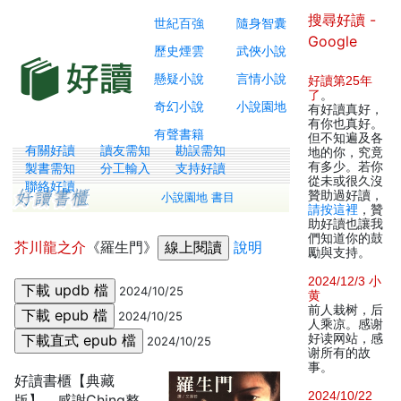
搜尋好讀 -
世紀百強
隨身智囊
Google
歷史煙雲
武俠小說
懸疑小說
言情小說
好讀第25年
了
。
奇幻小說
小說園地
有好讀真好，
有你也真好。
有聲書籍
但不知遍及各
有關好讀
讀友需知
勘誤需知
地的你，究竟
有多少。若你
製書需知
分工輸入
支持好讀
從未或很久沒
聯絡好讀
贊助過好讀，
小說園地 書目
請按這裡
，贊
助好讀也讓我
們知道你的鼓
芥川龍之介
《羅生門》
說明
勵與支持。
2024/12/3 小
2024/10/25
黄
前人栽树，后
2024/10/25
人乘凉。感谢
好读网站，感
2024/10/25
谢所有的故
事。
好讀書櫃【典藏
2024/10/22
版】，感謝Ching整