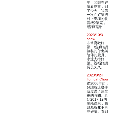
年，又想在好
讀看點書，到
了今天，我第
一次在好讀把
村上春樹的收
音機2讀完，
感謝好讀~
2023/10/3
snow
非常喜歡好
讀，感謝好讀
無私的付出與
陪伴的歲月。
永遠支持好
讀。祝福好讀
長長久久。
2023/9/24
Tomcat Chou
從2006年起，
好讀就這麼伴
我度過了這麼
長的時間。直
到2017.12的
噩耗傳來，我
以為就此不再
見好讀。直到