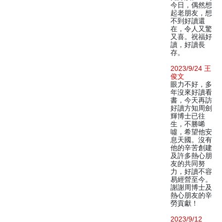
今日，偶然想
起老朋友，想
不到好讀還
在，令人又驚
又喜。祝福好
讀，好讀長
存。
2023/9/24 王
俊文
眼力不好，多
年沒來好讀看
書，今天再訪
好讀方知周劍
輝博士已往
生，不勝唏
噓，希望他安
息天國。沒有
他的辛苦創建
及許多熱心朋
友的共同努
力，好讀不容
易經營至今。
謝謝周博士及
熱心朋友的辛
勞貢獻！
2023/9/12