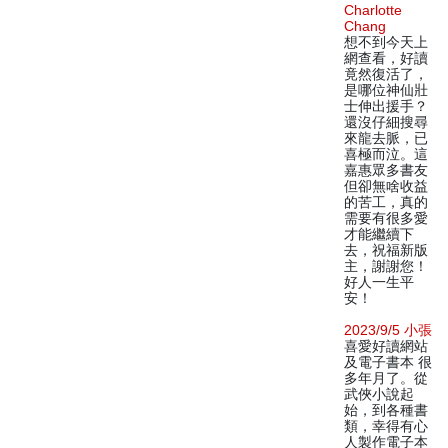
Charlotte
Chang
想不到今天上
網查看，好讀
竟然復活了，
是哪位神仙壯
士伸出援手？
還沒仔細搜尋
來龍去脈，已
喜極而泣。這
嘉惠眾多書友
但卻無啥收益
的苦工，真的
需要有很多愛
才能繼續下
去，祝福新版
主，謝謝您！
好人一生平
安！
2023/9/5 小張
喜愛好讀網站
及電子書本 很
多年月了。從
武俠小說起
始，到各種書
類，幸得有心
人製作電子本