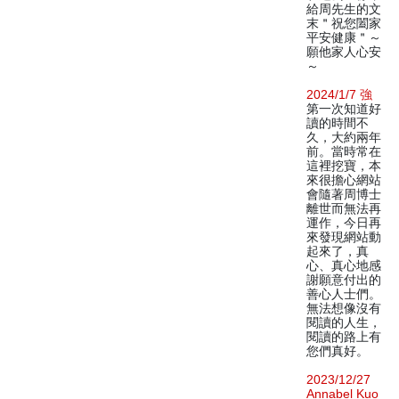
給周先生的文
末＂祝您闔家
平安健康＂～
願他家人心安
～
2024/1/7 強
第一次知道好
讀的時間不
久，大約兩年
前。當時常在
這裡挖寶，本
來很擔心網站
會隨著周博士
離世而無法再
運作，今日再
來發現網站動
起來了，真
心、真心地感
謝願意付出的
善心人士們。
無法想像沒有
閱讀的人生，
閱讀的路上有
您們真好。
2023/12/27
Annabel Kuo