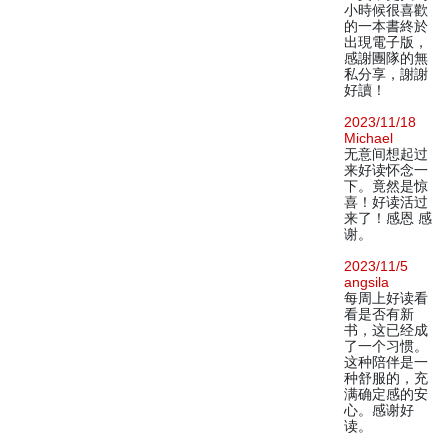
小時候很喜歡
的一本書終於
出現電子版，
感謝團隊的無
私分享，謝謝
好讀！
2023/11/18
Michael
无意间想起过
来好读怀念一
下。竟然是惊
喜！好读活过
来了！感恩 感
谢。
2023/11/5
angsila
每周上好读看
看是否有新
书，这已经成
了一个习惯。
这种陪伴是一
种舒服的，充
满确定感的安
心。感谢好
读。