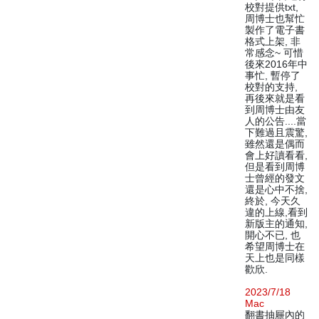
校對提供txt,
周博士也幫忙
製作了電子書
格式上架, 非
常感念~ 可惜
後來2016年中
事忙, 暫停了
校對的支持,
再後來就是看
到周博士由友
人的公告....當
下難過且震驚,
雖然還是偶而
會上好讀看看,
但是看到周博
士曾經的發文
還是心中不捨,
終於, 今天久
違的上線,看到
新版主的通知,
開心不已, 也
希望周博士在
天上也是同樣
歡欣.
2023/7/18
Mac
翻書抽屜內的