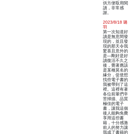
供方便取用閱
讀，非常感
謝。
2023/8/18 璐
羽
第一次知道好
讀是無意間發
現的，並且發
現的那天令我
驚喜且意外的
是—剛好是好
讀復活不久之
後，覺著應該
是某種莫名的
緣分，促使想
找些電子書的
我被帶到了這
裡。這裡有著
各位前輩們辛
苦掃描、品質
極佳的電子
書，讓我這個
後人能夠免費
享用這些書
籍，十分感激
前人的努力讓
我成了書籍的