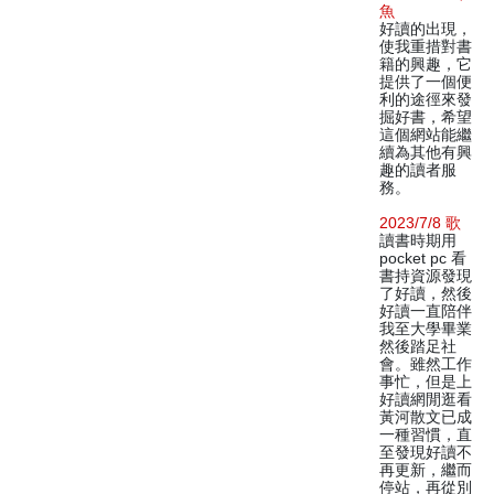
魚
好讀的出現，
使我重措對書
籍的興趣，它
提供了一個便
利的途徑來發
掘好書，希望
這個網站能繼
續為其他有興
趣的讀者服
務。
2023/7/8 歌
讀書時期用
pocket pc 看
書持資源發現
了好讀，然後
好讀一直陪伴
我至大學畢業
然後踏足社
會。雖然工作
事忙，但是上
好讀網閒逛看
黃河散文已成
一種習慣，直
至發現好讀不
再更新，繼而
停站，再從別