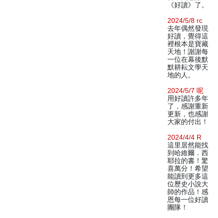
《好讀》了。
2024/5/8 rc
去年偶然發現
好讀，覺得這
裡根本是寶藏
天地！謝謝每
一位在幕後默
默耕耘文學天
地的人。
2024/5/7 呢
用好讀許多年
了，感謝重新
更新，也感謝
大家的付出！
2024/4/4 R
這里居然能找
到哈維爾．西
耶拉的書！驚
喜萬分！希望
能讀到更多這
位歷史小說大
師的作品！感
恩每一位好讀
團隊！