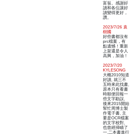
富翁。感謝好
讀和各位讓好
讀變得更好，
讚。
2023/7/26 袁
樹國
好些書都沒有
prc檔案，有
點遺憾！重新
上架還是令人
高興，加油！
2023/7/20
KYLESONG
大概2010知道
好讀, 就三不
五時來此找書,
原本只有看書
時順便回報一
些文字勘誤,
後來2015開始
幫忙周博士製
作電子書, 主
要是OCR檔案
的文字校對,
也曾經掃瞄了
一,二本書進行