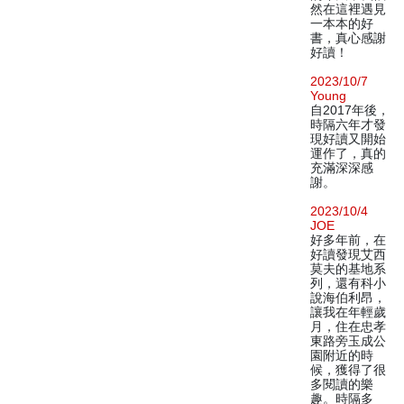
然在這裡遇見
一本本的好
書，真心感謝
好讀！
2023/10/7
Young
自2017年後，
時隔六年才發
現好讀又開始
運作了，真的
充滿深深感
謝。
2023/10/4
JOE
好多年前，在
好讀發現艾西
莫夫的基地系
列，還有科小
說海伯利昂，
讓我在年輕歲
月，住在忠孝
東路旁玉成公
園附近的時
候，獲得了很
多閱讀的樂
趣。時隔多