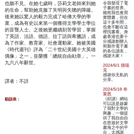
也聽不見。在她七歲時，莎莉文老師來到她
令我發現了電
子書的世界。
的生命，幫助她克服了失明與失聰的障礙。
雖然我也會買
後來她以驚人的毅力完成了哈佛大學的學
實體書，但在
這十多年間，
業，成為有史以來第一個獲得文學學士學位
也會不斷在這
的盲聾人士。之後她更繼續刻苦學習，掌握
裡找書看。身
了英語、法語、德語、拉丁語與希臘語，成
處香港也要十
分感謝創辦人
為了作家、教育家、社會運動家。她被美國
和製作電子書
《時代週刊》評為「二十世紀美國十大英雄
的各位讀友，
偶像」之一，並榮獲「總統自由勛章」。一
感謝大家！
九六八年辭世。
2024/6/1 德瑞
克
感谢你无私的
分享。
譯者：不詳
2024/5/18 布
莱恩
《好讀》網站
勘誤表：
可以說是啟蒙
了我對文學的
興趣，一個提
供了我自由自
在悠遊於文學
書海之中的平
台，太感謝