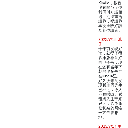
Kindle，很舊
沒有開啟了使
我再與好讀相
遇。期待重拾
讀趣，祝讀趣
再次重臨好讀
及各位讀者。
2023/7/18 池
子
十年前发现好
读，获得了很
多排版非常好
的电子书，现
在还有当年下
载的很多书存
在kindle里。
好久没来竟发
现版主周先生
已经过世令人
不胜唏嘘。感
谢周先生带来
好读，给予纷
繁复杂的网络
一方书香雅
地。
2023/7/14 甲