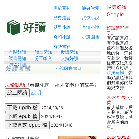
搜尋好讀 -
世紀百強
隨身智囊
Google
歷史煙雲
武俠小說
懸疑小說
言情小說
好讀第25年
了
。
奇幻小說
小說園地
有好讀真好，
有你也真好。
有聲書籍
但不知遍及各
有關好讀
讀友需知
勘誤需知
地的你，究竟
有多少。若你
製書需知
分工輸入
支持好讀
從未或很久沒
聯絡好讀
贊助過好讀，
小說園地 書目
請按這裡
，贊
助好讀也讓我
們知道你的鼓
海倫凱勒
《春風化雨－莎莉文老師的故事》
勵與支持。
說明
2024/12/3 小
黄
前人栽树，后
2024/10/18
人乘凉。感谢
2024/10/18
好读网站，感
谢所有的故
2024/10/18
事。
2024/10/22
好讀書櫃【典藏