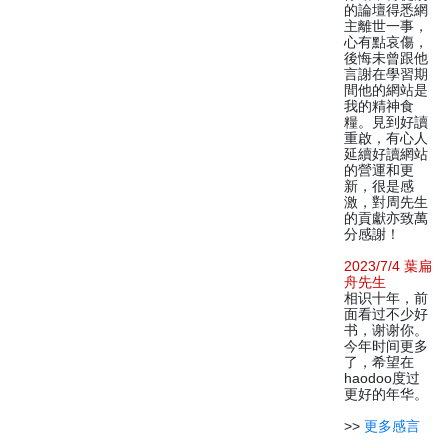
的論壇得悉網
主離世一事，
心有點哀傷，
後悔未曾跟他
言謝在學習期
間他的網站是
我的精神食
糧。見到好讀
重啟，有心人
延續好讀網站
的營運和更
新，很是感
激，對周先生
的貢獻亦致萬
分感謝！
2023/7/4 葉扁
舟先生
相识十年，前
面看过不少好
书，谢谢你。
今年时间更多
了，希望在
haodoo度过
更好的年华。
>>
更多感言