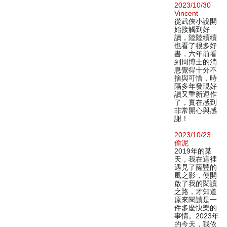
2023/10/30
Vincent
從武俠小說開
始接觸到好
讀，陸陸續續
也看了很多好
書，六年前看
到周博士的消
息覺得十分不
捨與可惜，時
隔多年發現好
讀又重新運作
了，實在感到
非常開心與感
謝！
2023/10/23
偷泥
2019年的某
天，我在這裡
遇見了薩豐的
風之影，便開
啟了我的閱讀
之路，才知道
原來閱讀是一
件多麼快樂的
事情。2023年
的今天，我依