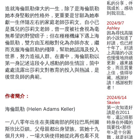
私的分享，伴
造就海倫凱勒偉大的一生，除了是海倫凱勒
我成长，感动
到我泪流。
她本身堅毅的性格外，更重要是甘願為她奉
獻一生伴隨左右的家庭老師莎莉文。自小已
2024/9/7
Ashley
是孤兒的莎莉文老師，曾一度被社會視為毫
因為尋找高陽
無希望的野蠻瞎子；但在種種機緣下遇上海
的小說知道了
倫凱勒，雙方由互相敵對化為亦師亦友，繼
好讀，也已經
十年了。好讀
而克服海倫凱勒的殘障，幫助她認識及投入
上高陽的小說
世界，努力造福人群。在書中，海倫凱勒以
也慢慢地持續
第一身記述這段令人感動的師生情誼，箇中
更新，越來越
全，而且質量
處處流露出莎莉文對教育的投入與熱誠，是
上佳，值得珍
後世良師的典範。
藏。感謝好
讀！感謝校對
者！
作者簡介：
2024/6/14
Skelen
第一次知道好
海倫凱勒 (Helen Adams Keller)
讀是在2011
年，還記得那
一八八零年出生在美國南部的阿拉巴馬州圖
時身在外國的
我要找<那些
斯坎比亞鎮。父母親都出身望族。當她十九
年>是十分困
個月大時，一場大病使得她從此再也看不見
難，就是好讀