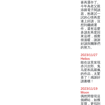
會再運作了。
今年為老父親
添購電子閱讀
器，抱著試一
試的心情再度
連上好讀，沒
想到繼續運
作，還有這麼
多讀友再度回
來這裡，感覺
很溫暖，謝謝
好讀與團隊們
的努力。
2023/11/27
Helios
能在这里发现
赤川次郎、鬼
马星和高羅佩
的作品，太驚
喜了！感謝好
讀書櫃！
2023/11/19
Moon
偶然間發現這
個網站，如獲
至寶，更找到