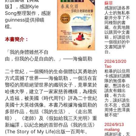
蘇菲
版】，感謝Kyle
感謝好讀各界
Song整理製作，感謝
人士的無私奉
獻并分享了不
guinness提供掃瞄
同種類的書
檔。
藏。在異地難
以購買中文書
籍，好讀提供
本書簡介：
一個很好的中
文書閱讀平
「我的身體雖然不自
台。
由，但我的心是自由的。」——海倫凱勒
2024/10/20
Tao
二十世紀，一個獨特的生命個體以其勇敢的
粗暴的以信用
卡感謝好讀團
方式震撼了世界——海倫凱勒，一個活在盲
隊的無償奉
聾啞的黑暗絕望世界的纖弱女子，竟畢業於
獻。懇請各位
讀友有錢出
哈佛大學，建立了一家家慈善機構，為殘疾
錢，有力出
人造福，被美國《時代周刊》評為二十世紀
力，讓好讀生
美國十大英雄偶像。本書乃根據海倫凱勒的
生不息，也讓
周博士恩澤廣
多部作品，包括《我的生活》、《走出黑
被不熄°
暗》、《老師》及《假如給我三天光明》重
新編譯，以紀念她的首部作品《我的生活》
2024/9/13
maliang
(The Story of My Life)出版一百周年。
感谢好读，无