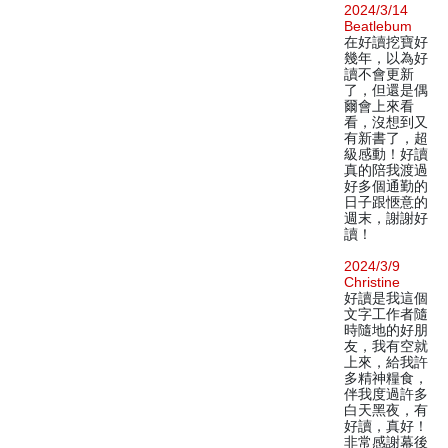
2024/3/14
Beatlebum
在好讀挖寶好
幾年，以為好
讀不會更新
了，但還是偶
爾會上來看
看，沒想到又
有新書了，超
級感動！好讀
真的陪我渡過
好多個通勤的
日子跟愜意的
週末，謝謝好
讀！
2024/3/9
Christine
好讀是我這個
文字工作者隨
時隨地的好朋
友，我有空就
上來，給我許
多精神糧食，
伴我度過許多
白天黑夜，有
好讀，真好！
非常感謝幕後