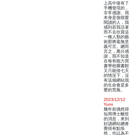
上高中後有了
手機發現的，
非常感謝。我
本身是個很愛
閱讀的人，我
感到若我活著
而不去欣賞這
一種人類的藝
術那將毫無意
義可言。總而
言之，萬分感
謝，我不知道
在每有能力買
書學校圖書館
又只能借七天
的情況下，沒
有這個網站我
的生命會是多
麼的荒蕪。
2023/12/12
Yumi
幾年前偶然得
知周博士離世
的消息，來到
好讀網站總會
覺得有點悵
然，也以為不