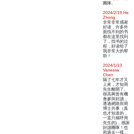
團隊。
2024/2/19 He
Zhong
非常非常感谢
好读，许多外
面找不到的书
都在这里找到
了，找书的过
程，好读给了
我非常大的帮
助！
2024/1/13
Vanessa
Chen
隔了七年才又
上來，才知周
先生離開了。
很高興曾有機
會參與好讀，
透過網路與周
博士共事（真
也才知道的，
一直只稱呼周
先生的)，感謝
好讀團隊！也
和過去一樣，