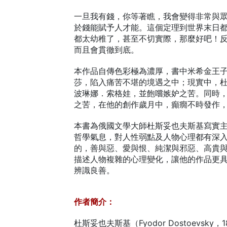
一旦我有錢，你等著瞧，我會變得非常與
於錢能賦予人才能。這個定理到世界末日
都太幼稚了，甚至不切實際，那麼好吧！
而且會貫徹到底。
本作品自傳色彩極為濃厚，書中米希金王
莎，陷入痛苦不堪的境遇之中；現實中，
波琳娜．索格娃，並飽嚐嫉妒之苦。同時
之苦，在他的創作歲月中，癲癇不時發作
本書為俄國文學大師杜斯妥也夫斯基寫實
哲學氣息，對人性弱點及人物心理都有深
的，善與惡、愛與恨、純潔與邪惡、高貴
描述人物複雜的心理變化，讓他的作品更
辨識良善。
作者簡介：
杜斯妥也夫斯基（Fyodor Dostoevsky，18