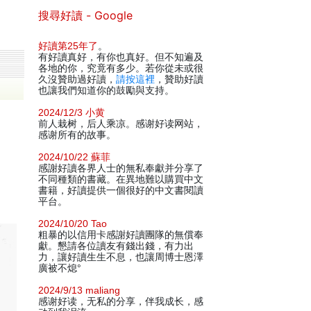
搜尋好讀 - Google
好讀第25年了
。
有好讀真好，有你也真好。但不知遍及
各地的你，究竟有多少。若你從未或很
久沒贊助過好讀，
請按這裡
，贊助好讀
也讓我們知道你的鼓勵與支持。
2024/12/3 小黄
前人栽树，后人乘凉。感谢好读网站，
感谢所有的故事。
2024/10/22 蘇菲
感謝好讀各界人士的無私奉獻并分享了
不同種類的書藏。在異地難以購買中文
書籍，好讀提供一個很好的中文書閱讀
平台。
2024/10/20 Tao
粗暴的以信用卡感謝好讀團隊的無償奉
獻。懇請各位讀友有錢出錢，有力出
力，讓好讀生生不息，也讓周博士恩澤
廣被不熄°
2024/9/13 maliang
感谢好读，无私的分享，伴我成长，感