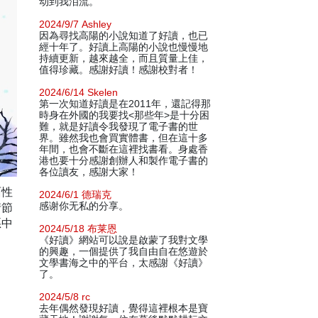
动到我泪流。
2024/9/7 Ashley
因為尋找高陽的小說知道了好讀，也已
經十年了。好讀上高陽的小說也慢慢地
持續更新，越來越全，而且質量上佳，
值得珍藏。感謝好讀！感謝校對者！
2024/6/14 Skelen
第一次知道好讀是在2011年，還記得那
時身在外國的我要找<那些年>是十分困
難，就是好讀令我發現了電子書的世
界。雖然我也會買實體書，但在這十多
年間，也會不斷在這裡找書看。身處香
港也要十分感謝創辦人和製作電子書的
各位讀友，感謝大家！
面性
2024/6/1 德瑞克
情節
感谢你无私的分享。
惡中
2024/5/18 布莱恩
《好讀》網站可以說是啟蒙了我對文學
的興趣，一個提供了我自由自在悠遊於
文學書海之中的平台，太感謝《好讀》
了。
2024/5/8 rc
去年偶然發現好讀，覺得這裡根本是寶