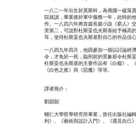
一八二一年出生於莫斯科，為俄國一破落
院就讀，畢業後於軍中服務一年，此時的
作。一八四六年將首篇長篇小說《窮人》
里第二，可說對杜斯妥也夫斯基給予極高
耳，使得杜斯妥也夫斯基對自己的作品信
一八四九年四月，他因參加一個以討論經
令，才免於一死，臨刑前的景象卻令杜斯
杜斯妥也夫斯基的主要作品有《白癡》、
《白色之夜》與《惡魔》等等。
譯者簡介：
劉韻韶
輔仁大學哲學研究所畢業，曾任出版社編
利》、《藝術與設計入門》、《遇見自己