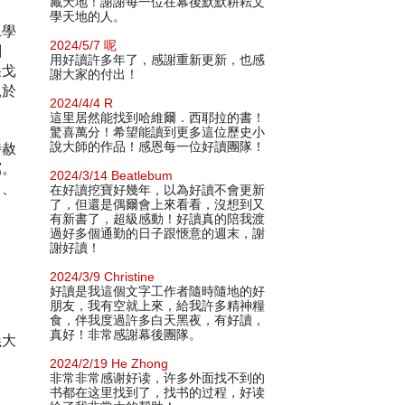
藏天地！謝謝每一位在幕後默默耕耘文
學天地的人。
工學
2024/5/7 呢
創
用好讀許多年了，感謝重新更新，也感
果戈
謝大家的付出！
絕於
2024/4/4 R
這里居然能找到哈維爾．西耶拉的書！
驚喜萬分！希望能讀到更多這位歷史小
特赦
說大師的作品！感恩每一位好讀團隊！
寫。
2024/3/14 Beatlebum
》、
在好讀挖寶好幾年，以為好讀不會更新
了，但還是偶爾會上來看看，沒想到又
有新書了，超級感動！好讀真的陪我渡
過好多個通勤的日子跟愜意的週末，謝
謝好讀！
2024/3/9 Christine
好讀是我這個文字工作者隨時隨地的好
朋友，我有空就上來，給我許多精神糧
食，伴我度過許多白天黑夜，有好讀，
真好！非常感謝幕後團隊。
義大
2024/2/19 He Zhong
非常非常感谢好读，许多外面找不到的
书都在这里找到了，找书的过程，好读