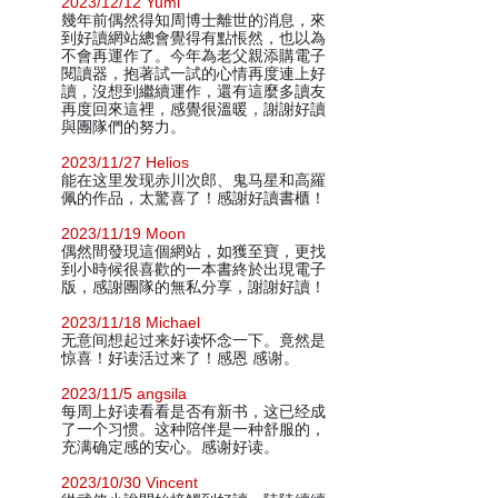
2023/12/12 Yumi
幾年前偶然得知周博士離世的消息，來
到好讀網站總會覺得有點悵然，也以為
不會再運作了。今年為老父親添購電子
閱讀器，抱著試一試的心情再度連上好
讀，沒想到繼續運作，還有這麼多讀友
再度回來這裡，感覺很溫暖，謝謝好讀
與團隊們的努力。
2023/11/27 Helios
能在这里发现赤川次郎、鬼马星和高羅
佩的作品，太驚喜了！感謝好讀書櫃！
2023/11/19 Moon
偶然間發現這個網站，如獲至寶，更找
到小時候很喜歡的一本書終於出現電子
版，感謝團隊的無私分享，謝謝好讀！
2023/11/18 Michael
无意间想起过来好读怀念一下。竟然是
惊喜！好读活过来了！感恩 感谢。
2023/11/5 angsila
每周上好读看看是否有新书，这已经成
了一个习惯。这种陪伴是一种舒服的，
充满确定感的安心。感谢好读。
2023/10/30 Vincent