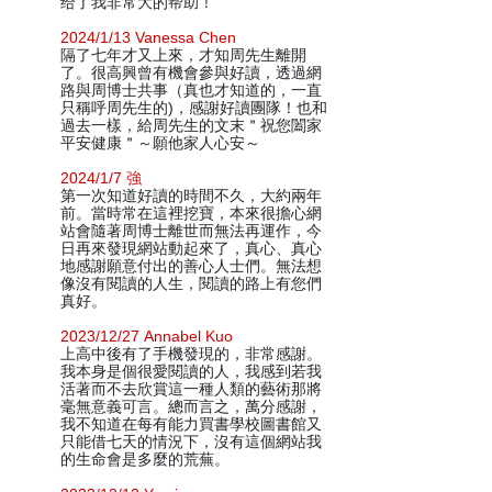
给了我非常大的帮助！
2024/1/13 Vanessa Chen
隔了七年才又上來，才知周先生離開
了。很高興曾有機會參與好讀，透過網
路與周博士共事（真也才知道的，一直
只稱呼周先生的)，感謝好讀團隊！也和
過去一樣，給周先生的文末＂祝您闔家
平安健康＂～願他家人心安～
2024/1/7 強
第一次知道好讀的時間不久，大約兩年
前。當時常在這裡挖寶，本來很擔心網
站會隨著周博士離世而無法再運作，今
日再來發現網站動起來了，真心、真心
地感謝願意付出的善心人士們。無法想
像沒有閱讀的人生，閱讀的路上有您們
真好。
2023/12/27 Annabel Kuo
上高中後有了手機發現的，非常感謝。
我本身是個很愛閱讀的人，我感到若我
活著而不去欣賞這一種人類的藝術那將
毫無意義可言。總而言之，萬分感謝，
我不知道在每有能力買書學校圖書館又
只能借七天的情況下，沒有這個網站我
的生命會是多麼的荒蕪。