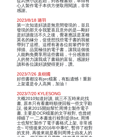
從武俠小說起始，到各種書類，幸得有
心人製作電子本供方便取用閱讀，非常
感謝。
2023/8/18 璐羽
第一次知道好讀是無意間發現的，並且
發現的那天令我驚喜且意外的是—剛好
是好讀復活不久之後，覺著應該是某種
莫名的緣分，促使想找些電子書的我被
帶到了這裡。這裡有著各位前輩們辛苦
掃描、品質極佳的電子書，讓我這個後
人能夠免費享用這些書籍，十分感激前
人的努力讓我成了書籍的富翁。感謝好
讀和各位讓好讀變得更好，讚。
2023/7/26 袁樹國
好些書都沒有prc檔案，有點遺憾！重新
上架還是令人高興，加油！
2023/7/20 KYLESONG
大概2010知道好讀, 就三不五時來此找
書, 原本只有看書時順便回報一些文字勘
誤, 後來2015開始幫忙周博士製作電子
書, 主要是OCR檔案的文字校對, 也曾經
掃瞄了一,二本書進行校對提供txt, 周博
士也幫忙製作了電子書格式上架, 非常感
念~ 可惜後來2016年中事忙, 暫停了校對
的支持, 再後來就是看到周博士由友人的