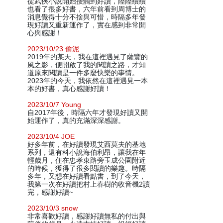
從武俠小說開始接觸到好讀，陸陸續續
也看了很多好書，六年前看到周博士的
消息覺得十分不捨與可惜，時隔多年發
現好讀又重新運作了，實在感到非常開
心與感謝！
2023/10/23 偷泥
2019年的某天，我在這裡遇見了薩豐的
風之影，便開啟了我的閱讀之路，才知
道原來閱讀是一件多麼快樂的事情。
2023年的今天，我依然在這裡遇見一本
本的好書，真心感謝好讀！
2023/10/7 Young
自2017年後，時隔六年才發現好讀又開
始運作了，真的充滿深深感謝。
2023/10/4 JOE
好多年前，在好讀發現艾西莫夫的基地
系列，還有科小說海伯利昂，讓我在年
輕歲月，住在忠孝東路旁玉成公園附近
的時候，獲得了很多閱讀的樂趣。時隔
多年，又想在好讀看點書，到了今天，
我第一次在好讀把村上春樹的收音機2讀
完，感謝好讀~
2023/10/3 snow
非常喜歡好讀，感謝好讀無私的付出與