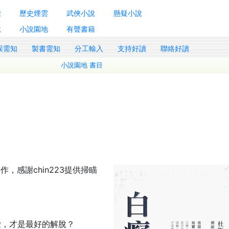
囊
歷史煙雲
武俠小說
懸疑小說
說
小說園地
有聲書籍
誤需知
製書需知
分工輸入
支持好讀
聯絡好讀
小說園地 書目
作，感謝chin223提供掃瞄
愛，才是最好的解脫？