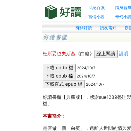
世紀百強
隨身智
言情小說
奇幻小
有關好讀
讀友需知
勘
杜斯妥也夫斯基
《白癡》
說明
2024/10/7
2024/10/7
2024/10/7
好讀書櫃【典藏版】，感謝sue1289整理製
檔。
本書簡介：
是否做一個「白癡」，遠離人世間的情與