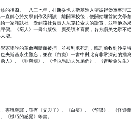
貴族的後裔。一八三七年，杜斯妥也夫斯基進入聖彼得堡軍事理
他一直醉心於文學創作及閱讀，離開軍校後，便開始埋首於文學
交給一家雜誌社，受到該社負責人尼克拉索夫的讚賞，並稱他為
的評價。《窮人》一書出版後，廣受讀者喜愛，各方讚美之辭不
心大增。
濟學家學說的革命團體而被捕，並被判處死刑，臨刑前收到沙皇
妥也夫斯基永生難忘，並在《白癡》一書中對此有非常深刻的描
《窮人》、《罪與罰》、《卡拉馬助夫兄弟們》、《普哈金先生
輯，專職翻譯，譯有《父與子》、《白癡》、《預謀》、《怪遊
》、《機巧的感覺》等書。