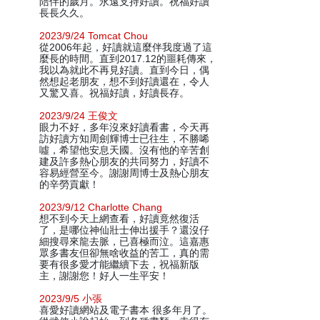
陪伴的歲月。永遠支持好讀。祝福好讀
長長久久。
2023/9/24 Tomcat Chou
從2006年起，好讀就這麼伴我度過了這
麼長的時間。直到2017.12的噩耗傳來，
我以為就此不再見好讀。直到今日，偶
然想起老朋友，想不到好讀還在，令人
又驚又喜。祝福好讀，好讀長存。
2023/9/24 王俊文
眼力不好，多年沒來好讀看書，今天再
訪好讀方知周劍輝博士已往生，不勝唏
噓，希望他安息天國。沒有他的辛苦創
建及許多熱心朋友的共同努力，好讀不
容易經營至今。謝謝周博士及熱心朋友
的辛勞貢獻！
2023/9/12 Charlotte Chang
想不到今天上網查看，好讀竟然復活
了，是哪位神仙壯士伸出援手？還沒仔
細搜尋來龍去脈，已喜極而泣。這嘉惠
眾多書友但卻無啥收益的苦工，真的需
要有很多愛才能繼續下去，祝福新版
主，謝謝您！好人一生平安！
2023/9/5 小張
喜愛好讀網站及電子書本 很多年月了。