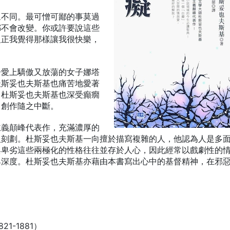
眾不同。最可憎可鄙的事莫過
都不會改變。你或許要說這些
反正我覺得那樣讓我很快樂，
子愛上驕傲又放蕩的女子娜塔
杜斯妥也夫斯基也痛苦地愛著
，杜斯妥也夫斯基也深受癲癇
，創作隨之中斷。
主義顛峰代表作，充滿濃厚的
入刻劃。杜斯妥也夫斯基一向擅於描寫複雜的人，他認為人是多
與卑劣這些兩極化的性格往往並存於人心，因此經常以戲劇性的
具深度。杜斯妥也夫斯基亦藉由本書寫出心中的基督精神，在邪
21-1881）