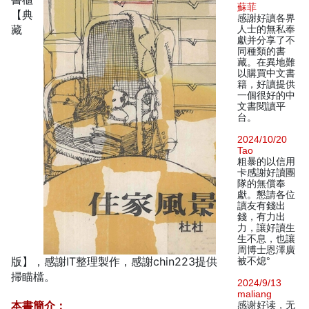
蘇菲
【典
感謝好讀各界
藏
人士的無私奉
獻并分享了不
同種類的書
藏。在異地難
以購買中文書
籍，好讀提供
一個很好的中
文書閱讀平
台。
2024/10/20
Tao
粗暴的以信用
卡感謝好讀團
隊的無償奉
獻。懇請各位
讀友有錢出
錢，有力出
力，讓好讀生
生不息，也讓
周博士恩澤廣
版】，感謝IT整理製作，感謝chin223提供
被不熄°
掃瞄檔。
2024/9/13
maliang
本書簡介：
感谢好读，无