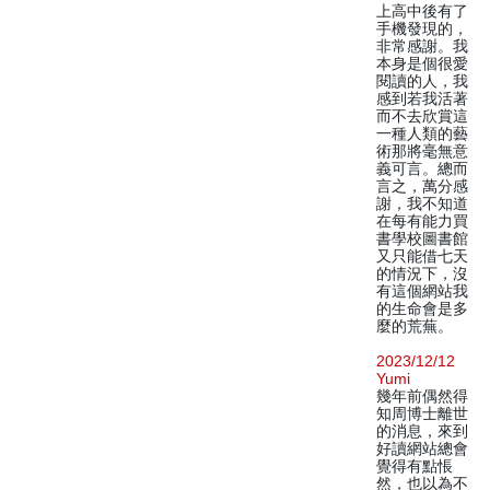
上高中後有了
手機發現的，
非常感謝。我
本身是個很愛
閱讀的人，我
感到若我活著
而不去欣賞這
一種人類的藝
術那將毫無意
義可言。總而
言之，萬分感
謝，我不知道
在每有能力買
書學校圖書館
又只能借七天
的情況下，沒
有這個網站我
的生命會是多
麼的荒蕪。
2023/12/12
Yumi
幾年前偶然得
知周博士離世
的消息，來到
好讀網站總會
覺得有點悵
然，也以為不