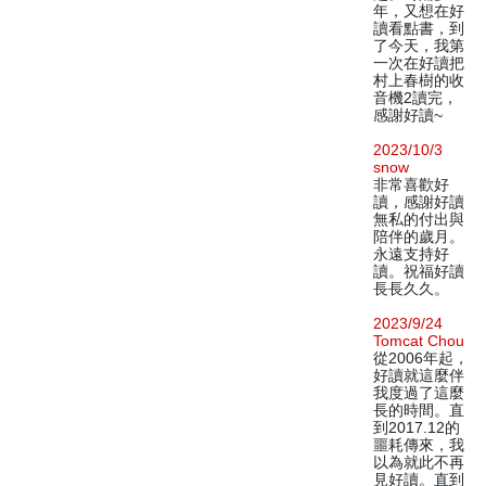
年，又想在好
讀看點書，到
了今天，我第
一次在好讀把
村上春樹的收
音機2讀完，
感謝好讀~
2023/10/3
snow
非常喜歡好
讀，感謝好讀
無私的付出與
陪伴的歲月。
永遠支持好
讀。祝福好讀
長長久久。
2023/9/24
Tomcat Chou
從2006年起，
好讀就這麼伴
我度過了這麼
長的時間。直
到2017.12的
噩耗傳來，我
以為就此不再
見好讀。直到