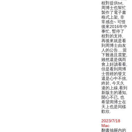
校對提供txt,
周博士也幫忙
製作了電子書
格式上架, 非
常感念~ 可惜
後來2016年中
事忙, 暫停了
校對的支持,
再後來就是看
到周博士由友
人的公告....當
下難過且震驚,
雖然還是偶而
會上好讀看看,
但是看到周博
士曾經的發文
還是心中不捨,
終於, 今天久
違的上線,看到
新版主的通知,
開心不已, 也
希望周博士在
天上也是同樣
歡欣.
2023/7/18
Mac
翻書抽屜內的