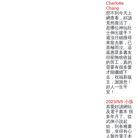
Charlotte
Chang
想不到今天上
網查看，好讀
竟然復活了，
是哪位神仙壯
士伸出援手？
還沒仔細搜尋
來龍去脈，已
喜極而泣。這
嘉惠眾多書友
但卻無啥收益
的苦工，真的
需要有很多愛
才能繼續下
去，祝福新版
主，謝謝您！
好人一生平
安！
2023/9/5 小張
喜愛好讀網站
及電子書本 很
多年月了。從
武俠小說起
始，到各種書
類，幸得有心
人製作電子本