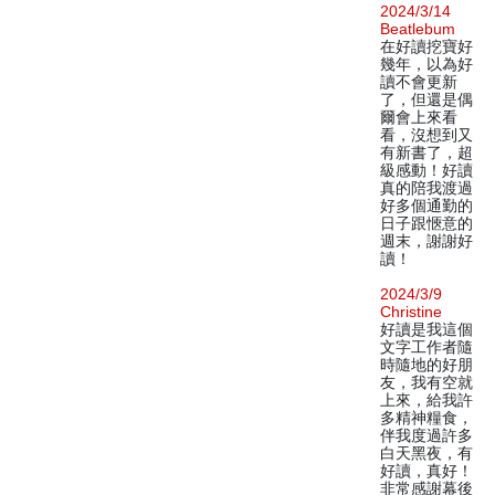
2024/3/14
Beatlebum
在好讀挖寶好
幾年，以為好
讀不會更新
了，但還是偶
爾會上來看
看，沒想到又
有新書了，超
級感動！好讀
真的陪我渡過
好多個通勤的
日子跟愜意的
週末，謝謝好
讀！
2024/3/9
Christine
好讀是我這個
文字工作者隨
時隨地的好朋
友，我有空就
上來，給我許
多精神糧食，
伴我度過許多
白天黑夜，有
好讀，真好！
非常感謝幕後