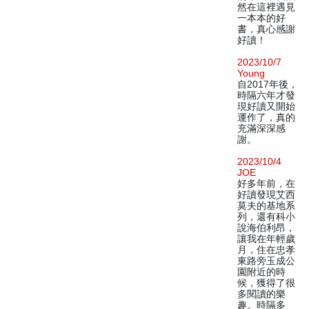
然在這裡遇見
一本本的好
書，真心感謝
好讀！
2023/10/7
Young
自2017年後，
時隔六年才發
現好讀又開始
運作了，真的
充滿深深感
謝。
2023/10/4
JOE
好多年前，在
好讀發現艾西
莫夫的基地系
列，還有科小
說海伯利昂，
讓我在年輕歲
月，住在忠孝
東路旁玉成公
園附近的時
候，獲得了很
多閱讀的樂
趣。時隔多