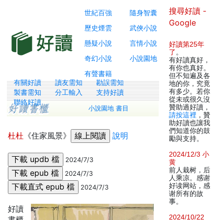
搜尋好讀 -
世紀百強
隨身智囊
Google
歷史煙雲
武俠小說
懸疑小說
言情小說
好讀第25年
了
。
奇幻小說
小說園地
有好讀真好，
有你也真好。
有聲書籍
但不知遍及各
有關好讀
讀友需知
勘誤需知
地的你，究竟
有多少。若你
製書需知
分工輸入
支持好讀
從未或很久沒
聯絡好讀
贊助過好讀，
小說園地 書目
請按這裡
，贊
助好讀也讓我
們知道你的鼓
杜杜
《住家風景》
說明
勵與支持。
2024/12/3 小
2024/7/3
黄
前人栽树，后
2024/7/3
人乘凉。感谢
好读网站，感
2024/7/3
谢所有的故
事。
好讀
2024/10/22
書櫃