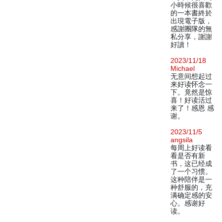
小時候很喜歡
的一本書終於
出現電子版，
感謝團隊的無
私分享，謝謝
好讀！
2023/11/18
Michael
无意间想起过
来好读怀念一
下。竟然是惊
喜！好读活过
来了！感恩 感
谢。
2023/11/5
angsila
每周上好读看
看是否有新
书，这已经成
了一个习惯。
这种陪伴是一
种舒服的，充
满确定感的安
心。感谢好
读。