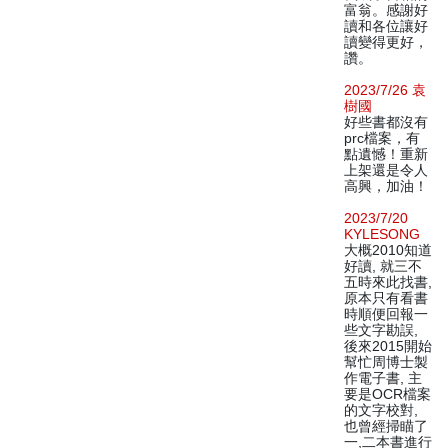
富翁。感謝好
讀和各位讓好
讀變得更好，
讚。
2023/7/26 袁
樹國
好些書都沒有
prc檔案，有
點遺憾！重新
上架還是令人
高興，加油！
2023/7/20
KYLESONG
大概2010知道
好讀, 就三不
五時來此找書,
原本只有看書
時順便回報一
些文字勘誤,
後來2015開始
幫忙周博士製
作電子書, 主
要是OCR檔案
的文字校對,
也曾經掃瞄了
一,二本書進行