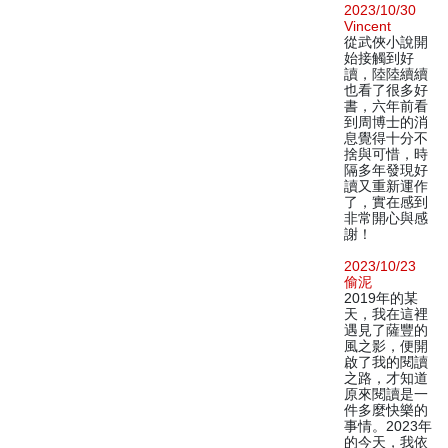
2023/10/30
Vincent
從武俠小說開
始接觸到好
讀，陸陸續續
也看了很多好
書，六年前看
到周博士的消
息覺得十分不
捨與可惜，時
隔多年發現好
讀又重新運作
了，實在感到
非常開心與感
謝！
2023/10/23
偷泥
2019年的某
天，我在這裡
遇見了薩豐的
風之影，便開
啟了我的閱讀
之路，才知道
原來閱讀是一
件多麼快樂的
事情。2023年
的今天，我依