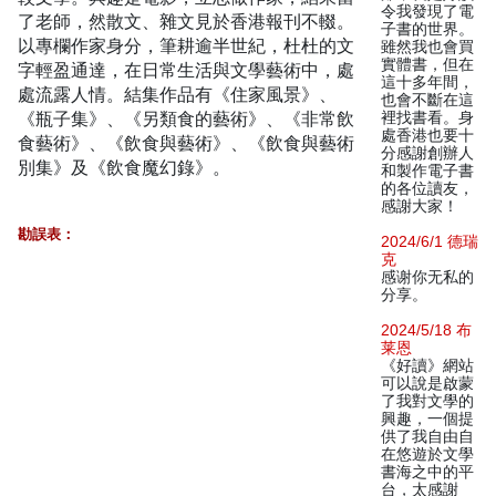
令我發現了電
了老師，然散文、雜文見於香港報刊不輟。
子書的世界。
以專欄作家身分，筆耕逾半世紀，杜杜的文
雖然我也會買
實體書，但在
字輕盈通達，在日常生活與文學藝術中，處
這十多年間，
處流露人情。結集作品有《住家風景》、
也會不斷在這
《瓶子集》、《另類食的藝術》、《非常飲
裡找書看。身
處香港也要十
食藝術》、《飲食與藝術》、《飲食與藝術
分感謝創辦人
別集》及《飲食魔幻錄》。
和製作電子書
的各位讀友，
感謝大家！
勘誤表：
2024/6/1 德瑞
克
感谢你无私的
分享。
2024/5/18 布
莱恩
《好讀》網站
可以說是啟蒙
了我對文學的
興趣，一個提
供了我自由自
在悠遊於文學
書海之中的平
台，太感謝