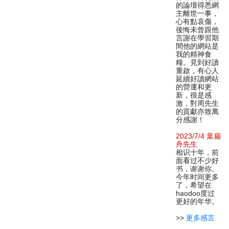
的論壇得悉網
主離世一事，
心有點哀傷，
後悔未曾跟他
言謝在學習期
間他的網站是
我的精神食
糧。見到好讀
重啟，有心人
延續好讀網站
的營運和更
新，很是感
激，對周先生
的貢獻亦致萬
分感謝！
2023/7/4 葉扁
舟先生
相识十年，前
面看过不少好
书，谢谢你。
今年时间更多
了，希望在
haodoo度过
更好的年华。
>>
更多感言