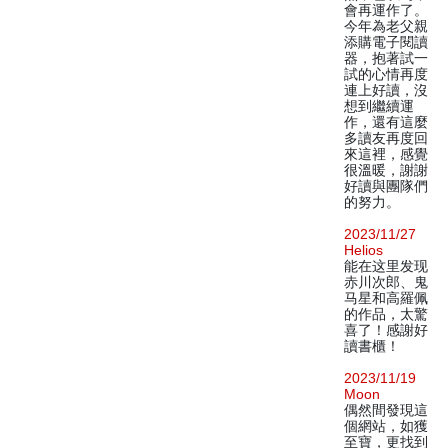
會再運作了。
今年為老父親
添購電子閱讀
器，抱著試一
試的心情再度
連上好讀，沒
想到繼續運
作，還有這麼
多讀友再度回
來這裡，感覺
很溫暖，謝謝
好讀與團隊們
的努力。
2023/11/27
Helios
能在这里发现
赤川次郎、鬼
马星和高羅佩
的作品，太驚
喜了！感謝好
讀書櫃！
2023/11/19
Moon
偶然間發現這
個網站，如獲
至寶，更找到