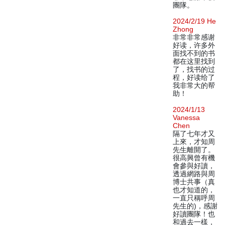
團隊。
2024/2/19 He
Zhong
非常非常感谢
好读，许多外
面找不到的书
都在这里找到
了，找书的过
程，好读给了
我非常大的帮
助！
2024/1/13
Vanessa
Chen
隔了七年才又
上來，才知周
先生離開了。
很高興曾有機
會參與好讀，
透過網路與周
博士共事（真
也才知道的，
一直只稱呼周
先生的)，感謝
好讀團隊！也
和過去一樣，