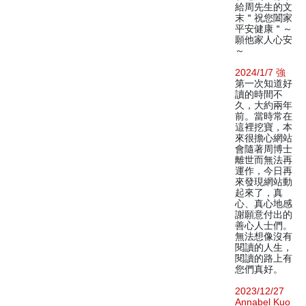
給周先生的文
末＂祝您闔家
平安健康＂～
願他家人心安
～
2024/1/7 強
第一次知道好
讀的時間不
久，大約兩年
前。當時常在
這裡挖寶，本
來很擔心網站
會隨著周博士
離世而無法再
運作，今日再
來發現網站動
起來了，真
心、真心地感
謝願意付出的
善心人士們。
無法想像沒有
閱讀的人生，
閱讀的路上有
您們真好。
2023/12/27
Annabel Kuo