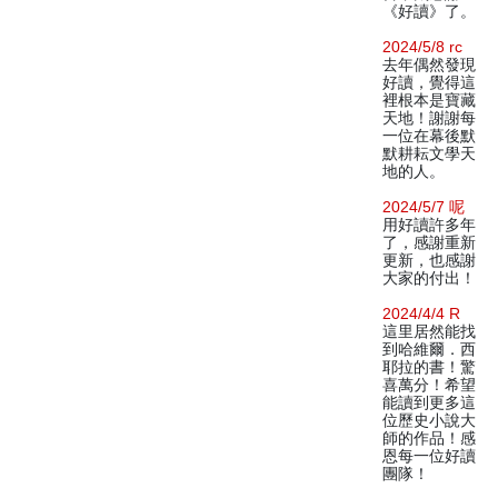
《好讀》了。
2024/5/8 rc
去年偶然發現
好讀，覺得這
裡根本是寶藏
天地！謝謝每
一位在幕後默
默耕耘文學天
地的人。
2024/5/7 呢
用好讀許多年
了，感謝重新
更新，也感謝
大家的付出！
2024/4/4 R
這里居然能找
到哈維爾．西
耶拉的書！驚
喜萬分！希望
能讀到更多這
位歷史小說大
師的作品！感
恩每一位好讀
團隊！