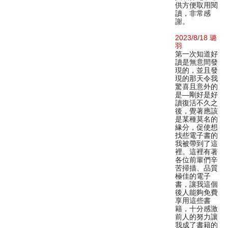
供方便取用閱
讀，非常感
謝。
2023/8/18 璐
羽
第一次知道好
讀是無意間發
現的，並且發
現的那天令我
驚喜且意外的
是—剛好是好
讀復活不久之
後，覺著應該
是某種莫名的
緣分，促使想
找些電子書的
我被帶到了這
裡。這裡有著
各位前輩們辛
苦掃描、品質
極佳的電子
書，讓我這個
後人能夠免費
享用這些書
籍，十分感激
前人的努力讓
我成了書籍的