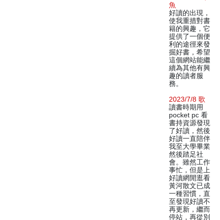
魚
好讀的出現，
使我重措對書
籍的興趣，它
提供了一個便
利的途徑來發
掘好書，希望
這個網站能繼
續為其他有興
趣的讀者服
務。
2023/7/8 歌
讀書時期用
pocket pc 看
書持資源發現
了好讀，然後
好讀一直陪伴
我至大學畢業
然後踏足社
會。雖然工作
事忙，但是上
好讀網閒逛看
黃河散文已成
一種習慣，直
至發現好讀不
再更新，繼而
停站，再從別