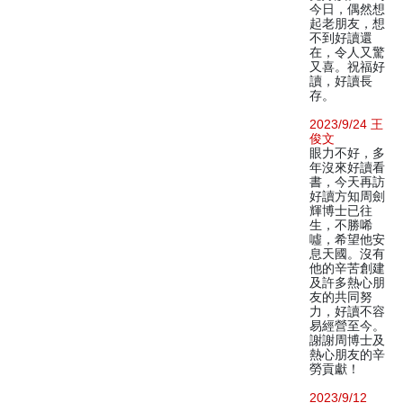
今日，偶然想
起老朋友，想
不到好讀還
在，令人又驚
又喜。祝福好
讀，好讀長
存。
2023/9/24 王
俊文
眼力不好，多
年沒來好讀看
書，今天再訪
好讀方知周劍
輝博士已往
生，不勝唏
噓，希望他安
息天國。沒有
他的辛苦創建
及許多熱心朋
友的共同努
力，好讀不容
易經營至今。
謝謝周博士及
熱心朋友的辛
勞貢獻！
2023/9/12