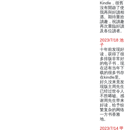
Kindle，很舊
沒有開啟了使
我再與好讀相
遇。期待重拾
讀趣，祝讀趣
再次重臨好讀
及各位讀者。
2023/7/18 池
子
十年前发现好
读，获得了很
多排版非常好
的电子书，现
在还有当年下
载的很多书存
在kindle里。
好久没来竟发
现版主周先生
已经过世令人
不胜唏嘘。感
谢周先生带来
好读，给予纷
繁复杂的网络
一方书香雅
地。
2023/7/14 甲