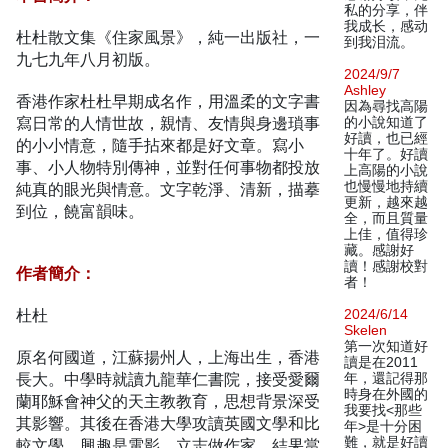
私的分享，伴
我成长，感动
杜杜散文集《住家風景》，純一出版社，一
到我泪流。
九七九年八月初版。
2024/9/7
Ashley
香港作家杜杜早期成名作，用溫柔的文字書
因為尋找高陽
寫日常的人情世故，親情、友情與身邊瑣事
的小說知道了
好讀，也已經
的小小情意，隨手拈來都是好文章。寫小
十年了。好讀
事、小人物特別傳神，並對任何事物都投放
上高陽的小說
也慢慢地持續
純真的眼光與情意。文字乾淨、清新，描摹
更新，越來越
到位，饒富韻味。
全，而且質量
上佳，值得珍
藏。感謝好
讀！感謝校對
作者簡介：
者！
杜杜
2024/6/14
Skelen
第一次知道好
原名何國道，江蘇揚州人，上海出生，香港
讀是在2011
長大。中學時就讀九龍華仁書院，接受愛爾
年，還記得那
時身在外國的
蘭耶穌會神父的天主教教育，思想背景深受
我要找<那些
其影響。其後在香港大學攻讀英國文學和比
年>是十分困
難，就是好讀
較文學。興趣是電影，立志做作家，結果當