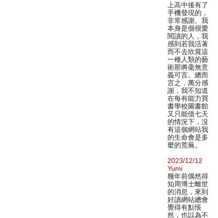
上高中後有了
手機發現的，
非常感謝。我
本身是個很愛
閱讀的人，我
感到若我活著
而不去欣賞這
一種人類的藝
術那將毫無意
義可言。總而
言之，萬分感
謝，我不知道
在每有能力買
書學校圖書館
又只能借七天
的情況下，沒
有這個網站我
的生命會是多
麼的荒蕪。
2023/12/12
Yumi
幾年前偶然得
知周博士離世
的消息，來到
好讀網站總會
覺得有點悵
然，也以為不