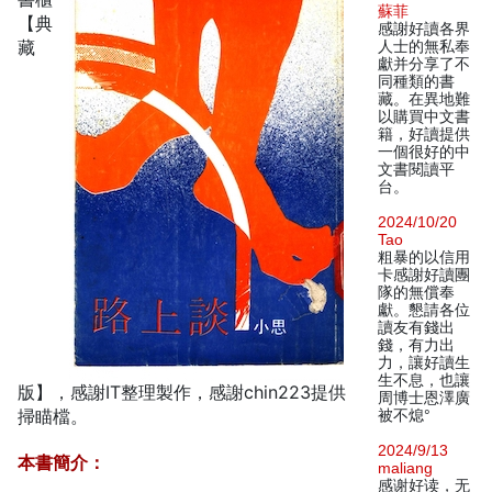
蘇菲
【典
感謝好讀各界
藏
人士的無私奉
獻并分享了不
同種類的書
藏。在異地難
以購買中文書
籍，好讀提供
一個很好的中
文書閱讀平
台。
2024/10/20
Tao
粗暴的以信用
卡感謝好讀團
隊的無償奉
獻。懇請各位
讀友有錢出
錢，有力出
力，讓好讀生
生不息，也讓
版】，感謝IT整理製作，感謝chin223提供
周博士恩澤廣
掃瞄檔。
被不熄°
2024/9/13
本書簡介：
maliang
感谢好读，无