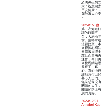
給周先生的文
末＂祝您闔家
平安健康＂～
願他家人心安
～
2024/1/7 強
第一次知道好
讀的時間不
久，大約兩年
前。當時常在
這裡挖寶，本
來很擔心網站
會隨著周博士
離世而無法再
運作，今日再
來發現網站動
起來了，真
心、真心地感
謝願意付出的
善心人士們。
無法想像沒有
閱讀的人生，
閱讀的路上有
您們真好。
2023/12/27
Annabel Kuo