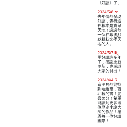
《好讀》了。
2024/5/8 rc
去年偶然發現
好讀，覺得這
裡根本是寶藏
天地！謝謝每
一位在幕後默
默耕耘文學天
地的人。
2024/5/7 呢
用好讀許多年
了，感謝重新
更新，也感謝
大家的付出！
2024/4/4 R
這里居然能找
到哈維爾．西
耶拉的書！驚
喜萬分！希望
能讀到更多這
位歷史小說大
師的作品！感
恩每一位好讀
團隊！