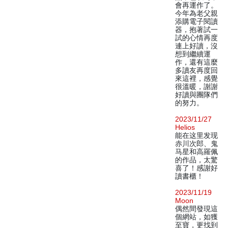
會再運作了。
今年為老父親
添購電子閱讀
器，抱著試一
試的心情再度
連上好讀，沒
想到繼續運
作，還有這麼
多讀友再度回
來這裡，感覺
很溫暖，謝謝
好讀與團隊們
的努力。
2023/11/27
Helios
能在这里发现
赤川次郎、鬼
马星和高羅佩
的作品，太驚
喜了！感謝好
讀書櫃！
2023/11/19
Moon
偶然間發現這
個網站，如獲
至寶，更找到