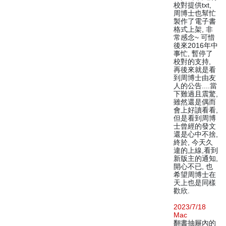
校對提供txt,
周博士也幫忙
製作了電子書
格式上架, 非
常感念~ 可惜
後來2016年中
事忙, 暫停了
校對的支持,
再後來就是看
到周博士由友
人的公告....當
下難過且震驚,
雖然還是偶而
會上好讀看看,
但是看到周博
士曾經的發文
還是心中不捨,
終於, 今天久
違的上線,看到
新版主的通知,
開心不已, 也
希望周博士在
天上也是同樣
歡欣.
2023/7/18
Mac
翻書抽屜內的