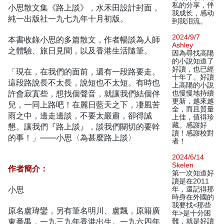
私的分享，伴
小思散文集《路上談》，水禾田設計封面，
我成长，感动
純一出版社一九七九年十月初版。
到我泪流。
2024/9/7
本書收錄小思的多篇散文，作者暢談為人師
Ashley
之體驗、旅日見聞，以及香港生活隨筆。
因為尋找高陽
的小說知道了
好讀，也已經
「現在，在我們的面前，還有一段路要走。
十年了。好讀
這段路說長不太長，說短也不太短。有時也
上高陽的小說
許會寂寘些，想找個聲音，就讓我們結個伴
也慢慢地持續
更新，越來越
兒，一同上路吧！在麗日藍天之下，凄風苦
全，而且質量
雨之中，邊走邊談，不要太嚴肅，卻得誠
上佳，值得珍
藏。感謝好
懇。讓我們『路上談』，談我們關切的要幹
讀！感謝校對
的事！」——小思〈為甚麼路上談〉
者！
2024/6/14
Skelen
作者簡介：
第一次知道好
讀是在2011
小思
年，還記得那
時身在外國的
我要找<那些
原名盧瑋鑾，另有筆名明川、盧飄，原籍廣
年>是十分困
東番禺，一九三九年香港出生。一九六四年
難，就是好讀