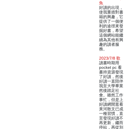
魚
好讀的出現，
使我重措對書
籍的興趣，它
提供了一個便
利的途徑來發
掘好書，希望
這個網站能繼
續為其他有興
趣的讀者服
務。
2023/7/8 歌
讀書時期用
pocket pc 看
書持資源發現
了好讀，然後
好讀一直陪伴
我至大學畢業
然後踏足社
會。雖然工作
事忙，但是上
好讀網閒逛看
黃河散文已成
一種習慣，直
至發現好讀不
再更新，繼而
停站，再從別