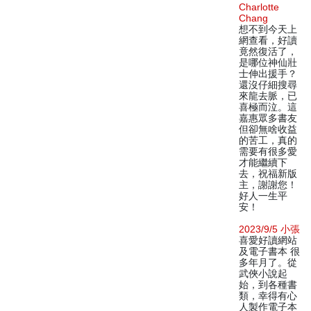
Charlotte
Chang
想不到今天上
網查看，好讀
竟然復活了，
是哪位神仙壯
士伸出援手？
還沒仔細搜尋
來龍去脈，已
喜極而泣。這
嘉惠眾多書友
但卻無啥收益
的苦工，真的
需要有很多愛
才能繼續下
去，祝福新版
主，謝謝您！
好人一生平
安！
2023/9/5 小張
喜愛好讀網站
及電子書本 很
多年月了。從
武俠小說起
始，到各種書
類，幸得有心
人製作電子本