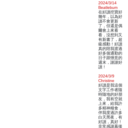
2024/3/14
Beatlebum
在好讀挖寶好
幾年，以為好
讀不會更新
了，但還是偶
爾會上來看
看，沒想到又
有新書了，超
級感動！好讀
真的陪我渡過
好多個通勤的
日子跟愜意的
週末，謝謝好
讀！
2024/3/9
Christine
好讀是我這個
文字工作者隨
時隨地的好朋
友，我有空就
上來，給我許
多精神糧食，
伴我度過許多
白天黑夜，有
好讀，真好！
非常感謝幕後