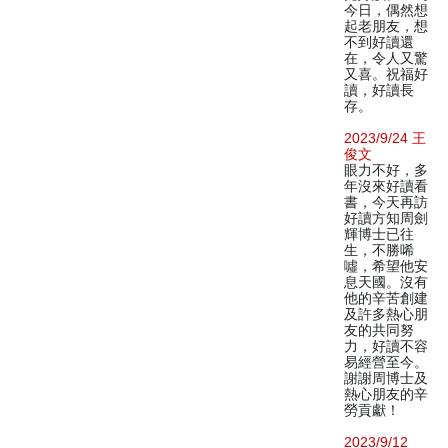
今日，偶然想
起老朋友，想
不到好讀還
在，令人又驚
又喜。祝福好
讀，好讀長
存。
2023/9/24 王
俊文
眼力不好，多
年沒來好讀看
書，今天再訪
好讀方知周劍
輝博士已往
生，不勝唏
噓，希望他安
息天國。沒有
他的辛苦創建
及許多熱心朋
友的共同努
力，好讀不容
易經營至今。
謝謝周博士及
熱心朋友的辛
勞貢獻！
2023/9/12