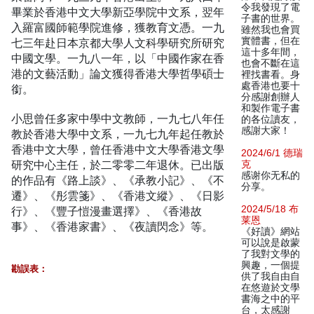
令我發現了電
畢業於香港中文大學新亞學院中文系，翌年
子書的世界。
入羅富國師範學院進修，獲教育文憑。一九
雖然我也會買
實體書，但在
七三年赴日本京都大學人文科學研究所研究
這十多年間，
中國文學。一九八一年，以「中國作家在香
也會不斷在這
港的文藝活動」論文獲得香港大學哲學碩士
裡找書看。身
處香港也要十
銜。
分感謝創辦人
和製作電子書
小思曾任多家中學中文教師，一九七八年任
的各位讀友，
感謝大家！
教於香港大學中文系，一九七九年起任教於
香港中文大學，曾任香港中文大學香港文學
2024/6/1 德瑞
研究中心主任，於二零零二年退休。已出版
克
感谢你无私的
的作品有《路上談》、《承教小記》、《不
分享。
遷》、《彤雲箋》、《香港文縱》、《日影
2024/5/18 布
行》、《豐子愷漫畫選擇》、《香港故
莱恩
事》、《香港家書》、《夜讀閃念》等。
《好讀》網站
可以說是啟蒙
了我對文學的
興趣，一個提
勘誤表：
供了我自由自
在悠遊於文學
書海之中的平
台，太感謝