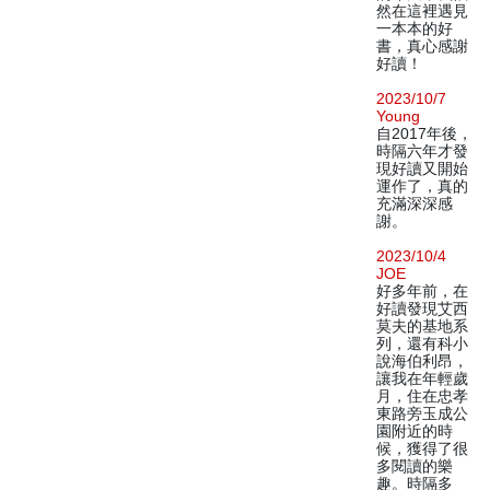
然在這裡遇見
一本本的好
書，真心感謝
好讀！
2023/10/7
Young
自2017年後，
時隔六年才發
現好讀又開始
運作了，真的
充滿深深感
謝。
2023/10/4
JOE
好多年前，在
好讀發現艾西
莫夫的基地系
列，還有科小
說海伯利昂，
讓我在年輕歲
月，住在忠孝
東路旁玉成公
園附近的時
候，獲得了很
多閱讀的樂
趣。時隔多