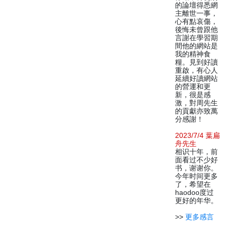
的論壇得悉網
主離世一事，
心有點哀傷，
後悔未曾跟他
言謝在學習期
間他的網站是
我的精神食
糧。見到好讀
重啟，有心人
延續好讀網站
的營運和更
新，很是感
激，對周先生
的貢獻亦致萬
分感謝！
2023/7/4 葉扁
舟先生
相识十年，前
面看过不少好
书，谢谢你。
今年时间更多
了，希望在
haodoo度过
更好的年华。
>>
更多感言