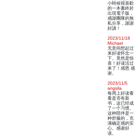
小時候很喜歡
的一本書終於
出現電子版，
感謝團隊的無
私分享，謝謝
好讀！
2023/11/18
Michael
无意间想起过
来好读怀念一
下。竟然是惊
喜！好读活过
来了！感恩 感
谢。
2023/11/5
angsila
每周上好读看
看是否有新
书，这已经成
了一个习惯。
这种陪伴是一
种舒服的，充
满确定感的安
心。感谢好
读。