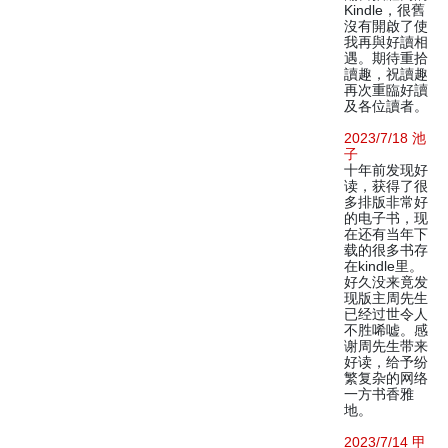
Kindle，很舊
沒有開啟了使
我再與好讀相
遇。期待重拾
讀趣，祝讀趣
再次重臨好讀
及各位讀者。
2023/7/18 池
子
十年前发现好
读，获得了很
多排版非常好
的电子书，现
在还有当年下
载的很多书存
在kindle里。
好久没来竟发
现版主周先生
已经过世令人
不胜唏嘘。感
谢周先生带来
好读，给予纷
繁复杂的网络
一方书香雅
地。
2023/7/14 甲