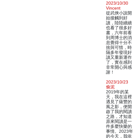
2023/10/30
Vincent
從武俠小說開
始接觸到好
讀，陸陸續續
也看了很多好
書，六年前看
到周博士的消
息覺得十分不
捨與可惜，時
隔多年發現好
讀又重新運作
了，實在感到
非常開心與感
謝！
2023/10/23
偷泥
2019年的某
天，我在這裡
遇見了薩豐的
風之影，便開
啟了我的閱讀
之路，才知道
原來閱讀是一
件多麼快樂的
事情。2023年
的今天，我依