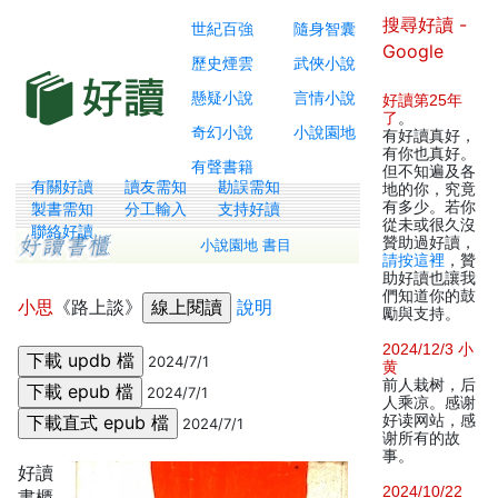
搜尋好讀 -
世紀百強
隨身智囊
Google
歷史煙雲
武俠小說
懸疑小說
言情小說
好讀第25年
了
。
奇幻小說
小說園地
有好讀真好，
有你也真好。
有聲書籍
但不知遍及各
有關好讀
讀友需知
勘誤需知
地的你，究竟
有多少。若你
製書需知
分工輸入
支持好讀
從未或很久沒
聯絡好讀
贊助過好讀，
小說園地 書目
請按這裡
，贊
助好讀也讓我
們知道你的鼓
小思
《路上談》
說明
勵與支持。
2024/12/3 小
2024/7/1
黄
前人栽树，后
2024/7/1
人乘凉。感谢
好读网站，感
2024/7/1
谢所有的故
事。
好讀
2024/10/22
書櫃