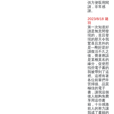
供方便取用閱
讀，非常感
謝。
2023/8/18 璐
羽
第一次知道好
讀是無意間發
現的，並且發
現的那天令我
驚喜且意外的
是—剛好是好
讀復活不久之
後，覺著應該
是某種莫名的
緣分，促使想
找些電子書的
我被帶到了這
裡。這裡有著
各位前輩們辛
苦掃描、品質
極佳的電子
書，讓我這個
後人能夠免費
享用這些書
籍，十分感激
前人的努力讓
我成了書籍的