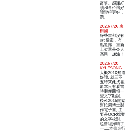
富翁。感謝好
讀和各位讓好
讀變得更好，
讚。
2023/7/26 袁
樹國
好些書都沒有
prc檔案，有
點遺憾！重新
上架還是令人
高興，加油！
2023/7/20
KYLESONG
大概2010知道
好讀, 就三不
五時來此找書,
原本只有看書
時順便回報一
些文字勘誤,
後來2015開始
幫忙周博士製
作電子書, 主
要是OCR檔案
的文字校對,
也曾經掃瞄了
一,二本書進行