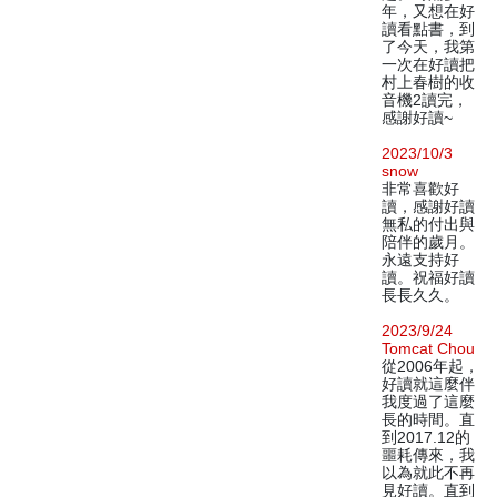
年，又想在好
讀看點書，到
了今天，我第
一次在好讀把
村上春樹的收
音機2讀完，
感謝好讀~
2023/10/3
snow
非常喜歡好
讀，感謝好讀
無私的付出與
陪伴的歲月。
永遠支持好
讀。祝福好讀
長長久久。
2023/9/24
Tomcat Chou
從2006年起，
好讀就這麼伴
我度過了這麼
長的時間。直
到2017.12的
噩耗傳來，我
以為就此不再
見好讀。直到