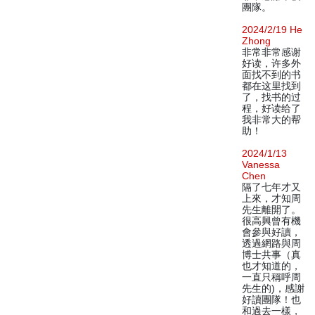
團隊。
2024/2/19 He
Zhong
非常非常感谢
好读，许多外
面找不到的书
都在这里找到
了，找书的过
程，好读给了
我非常大的帮
助！
2024/1/13
Vanessa
Chen
隔了七年才又
上來，才知周
先生離開了。
很高興曾有機
會參與好讀，
透過網路與周
博士共事（真
也才知道的，
一直只稱呼周
先生的)，感謝
好讀團隊！也
和過去一樣，