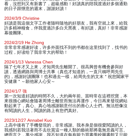
看，沒想到又有新書了，超級感動！好讀真的陪我渡過好多個通勤
的日子跟愜意的週末，謝謝好讀！
2024/3/9 Christine
好讀是我這個文字工作者隨時隨地的好朋友，我有空就上來，給我
許多精神糧食，伴我度過許多白天黑夜，有好讀，真好！非常感謝
幕後團隊。
2024/2/19 He Zhong
非常非常感谢好读，许多外面找不到的书都在这里找到了，找书的
过程，好读给了我非常大的帮助！
2024/1/13 Vanessa Chen
隔了七年才又上來，才知周先生離開了。很高興曾有機會參與好
讀，透過網路與周博士共事（真也才知道的，一直只稱呼周先生
的)，感謝好讀團隊！也和過去一樣，給周先生的文末＂祝您闔家平
安健康＂～願他家人心安～
2024/1/7 強
第一次知道好讀的時間不久，大約兩年前。當時常在這裡挖寶，本
來很擔心網站會隨著周博士離世而無法再運作，今日再來發現網站
動起來了，真心、真心地感謝願意付出的善心人士們。無法想像沒
有閱讀的人生，閱讀的路上有您們真好。
2023/12/27 Annabel Kuo
上高中後有了手機發現的，非常感謝。我本身是個很愛閱讀的人，
我感到若我活著而不去欣賞這一種人類的藝術那將毫無意義可言。
總而言之，萬分感謝，我不知道在每有能力買書學校圖書館又只能