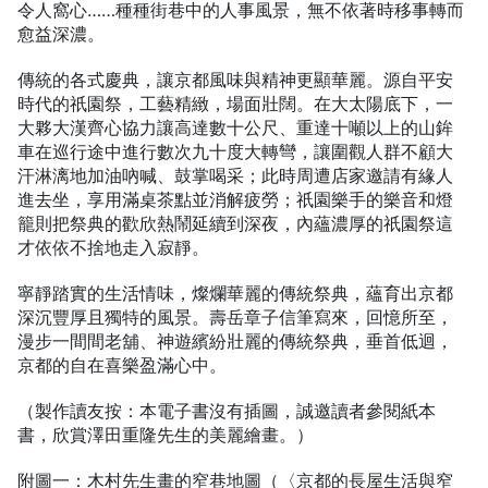
令人窩心……種種街巷中的人事風景，無不依著時移事轉而
愈益深濃。
傳統的各式慶典，讓京都風味與精神更顯華麗。源自平安
時代的祇園祭，工藝精緻，場面壯闊。在大太陽底下，一
大夥大漢齊心協力讓高達數十公尺、重達十噸以上的山鉾
車在巡行途中進行數次九十度大轉彎，讓圍觀人群不顧大
汗淋漓地加油吶喊、鼓掌喝采；此時周遭店家邀請有緣人
進去坐，享用滿桌茶點並消解疲勞；祇園樂手的樂音和燈
籠則把祭典的歡欣熱鬧延續到深夜，內蘊濃厚的祇園祭這
才依依不捨地走入寂靜。
寧靜踏實的生活情味，燦爛華麗的傳統祭典，蘊育出京都
深沉豐厚且獨特的風景。壽岳章子信筆寫來，回憶所至，
漫步一間間老舖、神遊繽紛壯麗的傳統祭典，垂首低迴，
京都的自在喜樂盈滿心中。
（製作讀友按：本電子書沒有插圖，誠邀讀者參閱紙本
書，欣賞澤田重隆先生的美麗繪畫。）
附圖一：木村先生畫的窄巷地圖（〈京都的長屋生活與窄