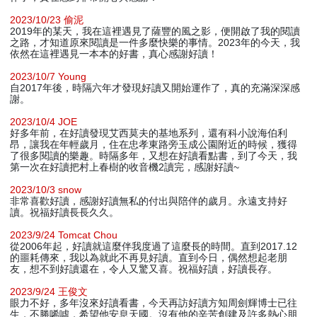
2023/10/23 偷泥
2019年的某天，我在這裡遇見了薩豐的風之影，便開啟了我的閱讀
之路，才知道原來閱讀是一件多麼快樂的事情。2023年的今天，我
依然在這裡遇見一本本的好書，真心感謝好讀！
2023/10/7 Young
自2017年後，時隔六年才發現好讀又開始運作了，真的充滿深深感
謝。
2023/10/4 JOE
好多年前，在好讀發現艾西莫夫的基地系列，還有科小說海伯利
昂，讓我在年輕歲月，住在忠孝東路旁玉成公園附近的時候，獲得
了很多閱讀的樂趣。時隔多年，又想在好讀看點書，到了今天，我
第一次在好讀把村上春樹的收音機2讀完，感謝好讀~
2023/10/3 snow
非常喜歡好讀，感謝好讀無私的付出與陪伴的歲月。永遠支持好
讀。祝福好讀長長久久。
2023/9/24 Tomcat Chou
從2006年起，好讀就這麼伴我度過了這麼長的時間。直到2017.12
的噩耗傳來，我以為就此不再見好讀。直到今日，偶然想起老朋
友，想不到好讀還在，令人又驚又喜。祝福好讀，好讀長存。
2023/9/24 王俊文
眼力不好，多年沒來好讀看書，今天再訪好讀方知周劍輝博士已往
生，不勝唏噓，希望他安息天國。沒有他的辛苦創建及許多熱心朋