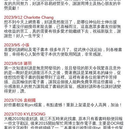
友的共同努力，好讀不容易經營至今。謝謝周博士及熱心朋友的辛
勞貢獻！
2023/9/12 Charlotte Chang
想不到今天上網查看，好讀竟然復活了，是哪位神仙壯士伸出援
手？還沒仔細搜尋來龍去脈，已喜極而泣。這嘉惠眾多書友但卻無
啥收益的苦工，真的需要有很多愛才能繼續下去，祝福新版主，謝
謝您！好人一生平安！
2023/9/5 小張
喜愛好讀網站及電子書本 很多年月了。從武俠小說起始，到各種書
類，幸得有心人製作電子本供方便取用閱讀，非常感謝。
2023/8/18 璐羽
第一次知道好讀是無意間發現的，並且發現的那天令我驚喜且意外
的是—剛好是好讀復活不久之後，覺著應該是某種莫名的緣分，促
使想找些電子書的我被帶到了這裡。這裡有著各位前輩們辛苦掃
描、品質極佳的電子書，讓我這個後人能夠免費享用這些書籍，十
分感激前人的努力讓我成了書籍的富翁。感謝好讀和各位讓好讀變
得更好，讚。
2023/7/26 袁樹國
好些書都沒有prc檔案，有點遺憾！重新上架還是令人高興，加油！
2023/7/20 KYLESONG
大概2010知道好讀, 就三不五時來此找書, 原本只有看書時順便回報
一些文字勘誤, 後來2015開始幫忙周博士製作電子書, 主要是OCR檔
案的文字校對, 也曾經掃瞄了一,二本書進行校對提供txt, 周博士也幫