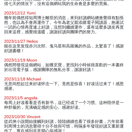
借七天的情況下，沒有這個網站我的生命會是多麼的荒蕪。
2023/12/12 Yumi
幾年前偶然得知周博士離世的消息，來到好讀網站總會覺得有點悵
然，也以為不會再運作了。今年為老父親添購電子閱讀器，抱著試
一試的心情再度連上好讀，沒想到繼續運作，還有這麼多讀友再度
回來這裡，感覺很溫暖，謝謝好讀與團隊們的努力。
2023/11/27 Helios
能在这里发现赤川次郎、鬼马星和高羅佩的作品，太驚喜了！感謝
好讀書櫃！
2023/11/19 Moon
偶然間發現這個網站，如獲至寶，更找到小時候很喜歡的一本書終
於出現電子版，感謝團隊的無私分享，謝謝好讀！
2023/11/18 Michael
无意间想起过来好读怀念一下。竟然是惊喜！好读活过来了！感恩
感谢。
2023/11/5 angsila
每周上好读看看是否有新书，这已经成了一个习惯。这种陪伴是一
种舒服的，充满确定感的安心。感谢好读。
2023/10/30 Vincent
從武俠小說開始接觸到好讀，陸陸續續也看了很多好書，六年前看
到周博士的消息覺得十分不捨與可惜，時隔多年發現好讀又重新運
作了，實在感到非常開心與感謝！