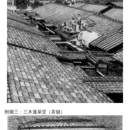
附圖三：三木蓬萊堂（茶舖）