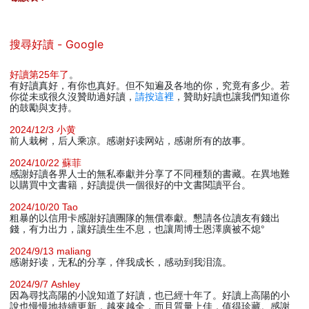
搜尋好讀 - Google
好讀第25年了
。
有好讀真好，有你也真好。但不知遍及各地的你，究竟有多少。若
你從未或很久沒贊助過好讀，
請按這裡
，贊助好讀也讓我們知道你
的鼓勵與支持。
2024/12/3 小黄
前人栽树，后人乘凉。感谢好读网站，感谢所有的故事。
2024/10/22 蘇菲
感謝好讀各界人士的無私奉獻并分享了不同種類的書藏。在異地難
以購買中文書籍，好讀提供一個很好的中文書閱讀平台。
2024/10/20 Tao
粗暴的以信用卡感謝好讀團隊的無償奉獻。懇請各位讀友有錢出
錢，有力出力，讓好讀生生不息，也讓周博士恩澤廣被不熄°
2024/9/13 maliang
感谢好读，无私的分享，伴我成长，感动到我泪流。
2024/9/7 Ashley
因為尋找高陽的小說知道了好讀，也已經十年了。好讀上高陽的小
說也慢慢地持續更新，越來越全，而且質量上佳，值得珍藏。感謝