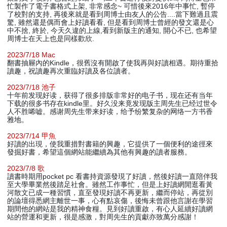
忙製作了電子書格式上架, 非常感念~ 可惜後來2016年中事忙, 暫停
了校對的支持, 再後來就是看到周博士由友人的公告....當下難過且震
驚, 雖然還是偶而會上好讀看看, 但是看到周博士曾經的發文還是心
中不捨, 終於, 今天久違的上線,看到新版主的通知, 開心不已, 也希望
周博士在天上也是同樣歡欣.
2023/7/18 Mac
翻書抽屜內的Kindle，很舊沒有開啟了使我再與好讀相遇。期待重拾
讀趣，祝讀趣再次重臨好讀及各位讀者。
2023/7/18 池子
十年前发现好读，获得了很多排版非常好的电子书，现在还有当年
下载的很多书存在kindle里。好久没来竟发现版主周先生已经过世令
人不胜唏嘘。感谢周先生带来好读，给予纷繁复杂的网络一方书香
雅地。
2023/7/14 甲魚
好讀的出現，使我重措對書籍的興趣，它提供了一個便利的途徑來
發掘好書，希望這個網站能繼續為其他有興趣的讀者服務。
2023/7/8 歌
讀書時期用pocket pc 看書持資源發現了好讀，然後好讀一直陪伴我
至大學畢業然後踏足社會。雖然工作事忙，但是上好讀網閒逛看黃
河散文已成一種習慣，直至發現好讀不再更新，繼而停站，再從別
的論壇得悉網主離世一事，心有點哀傷，後悔未曾跟他言謝在學習
期間他的網站是我的精神食糧。見到好讀重啟，有心人延續好讀網
站的營運和更新，很是感激，對周先生的貢獻亦致萬分感謝！