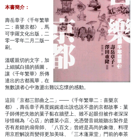
本書簡介：
壽岳章子《千年繁華
二：喜樂京都》，馬
可孛羅文化出版，二
零一零年二月二版一
刷。
溫暖親切的文字，加
上細膩白描的插圖，
讓《千年繁華》所傳
達出的古都風華，在
無數讀者心中激盪出難以忘懷的感動。
這回「京都三部曲之二」——《千年繁華二：喜樂京
都》，壽岳章子再度娓娓道出說也說不盡的京都故事：菓
子師傅把失敗的菓子黏在牆壁上、雖不起眼但被作者深深
珍惜稱為「心店」的醬菜小店、光憑聲音就能聽出製作是
否有差錯的扇骨師、「八百文」曾經是高尚的象徵、料理
用京腔解說而變得更加美味、「三木蓬萊堂」門前的奉茶