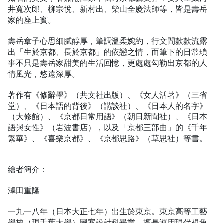
井寬次郎、柳宗悅、新村出、柴山全慶法師等，皆是壽岳
家的座上賓。
壽岳章子心思細膩醇厚，筆調溫柔婉約，行文間款款流露
出「生於京都、長於京都」的依戀之情，而筆下的日常瑣
事不只是壽岳家甜美的生活回憶，更處處勾勒出京都的人
情風光，悠遠深厚。
著作有《修辭學》（共文社出版）、《女人活著》（三省
堂）、《日本語的背後》（講談社）、《日本人的名字》
（大修館）、《京都日常用語》（朝日新聞社）、《日本
語與女性》（岩波書店），以及「京都三部曲」的《千年
繁華》、《喜樂京都》、《京都思路》（草思社）等書。
繪者簡介：
澤田重隆
一九一八年（日本大正七年）出生於東京。東京高等工藝
學校（現千葉大學）圖案設計科畢業。擅長運用現代視角