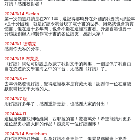
好讀！感謝校對者！
2024/6/14 Skelen
第一次知道好讀是在2011年，還記得那時身在外國的我要找<那些年
>是十分困難，就是好讀令我發現了電子書的世界。雖然我也會買實
體書，但在這十多年間，也會不斷在這裡找書看。身處香港也要十
分感謝創辦人和製作電子書的各位讀友，感謝大家！
2024/6/1 德瑞克
感谢你无私的分享。
2024/5/18 布莱恩
《好讀》網站可以說是啟蒙了我對文學的興趣，一個提供了我自由
自在悠遊於文學書海之中的平台，太感謝《好讀》了。
2024/5/8 rc
去年偶然發現好讀，覺得這裡根本是寶藏天地！謝謝每一位在幕後
默默耕耘文學天地的人。
2024/5/7 呢
用好讀許多年了，感謝重新更新，也感謝大家的付出！
2024/4/4 R
這里居然能找到哈維爾．西耶拉的書！驚喜萬分！希望能讀到更多
這位歷史小說大師的作品！感恩每一位好讀團隊！
2024/3/14 Beatlebum
在好讀挖寶好幾年，以為好讀不會更新了，但還是偶爾會上來看