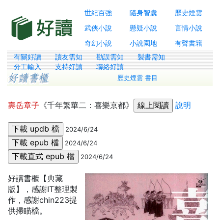
世紀百強
隨身智囊
歷史煙雲
武俠小說
懸疑小說
言情小說
奇幻小說
小說園地
有聲書籍
有關好讀
讀友需知
勘誤需知
製書需知
分工輸入
支持好讀
聯絡好讀
歷史煙雲 書目
壽岳章子
《千年繁華二：喜樂京都》
說明
2024/6/24
2024/6/24
2024/6/24
好讀書櫃【典藏
版】，感謝IT整理製
作，感謝chin223提
供掃瞄檔。