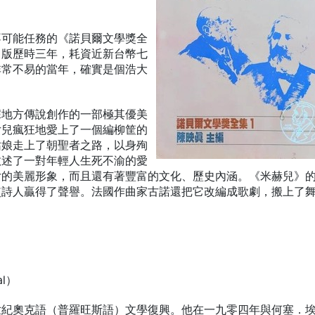
不可能任務的《諾貝爾文學獎全
出版歷時三年，耗資近新台幣七
非常不易的當年，確實是個浩大
據地方傳說創作的一部極其優美
女兒瘋狂地愛上了一個編柳筐的
姑娘走上了朝聖者之路，以身殉
敘述了一對年輕人生死不渝的愛
女的美麗形象，而且還有著豐富的文化、歷史內涵。《米赫兒》
使詩人贏得了聲譽。法國作曲家古諾還把它改編成歌劇，搬上了
al）
世紀奧克語（普羅旺斯語）文學復興。他在一九零四年與何塞．