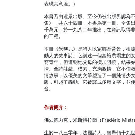
表現其意境。）
本書乃由遠景出版、至今仍被出版界認為
集》，共六十四冊，本書為第一冊。全集
千萬元，於一九八二年推出，在資訊取得
的工程。
本冊《米赫兒》是詩人以家鄉為背景，根
動人的敘事詩。它講述一個富裕農場主的
窮青年，但遭到她父母的橫加阻撓，結果
情。全詩莊嚴、樸素，充滿激情，它不僅
情故事，以優美的文筆塑造了一個純情少
版，引起了轟動。它被譯成多種文字，並
台。
作者簡介：
佛烈德力克．米斯特拉爾（Frédéric Mistr
生於一八三零年，法國詩人，曾帶領十九