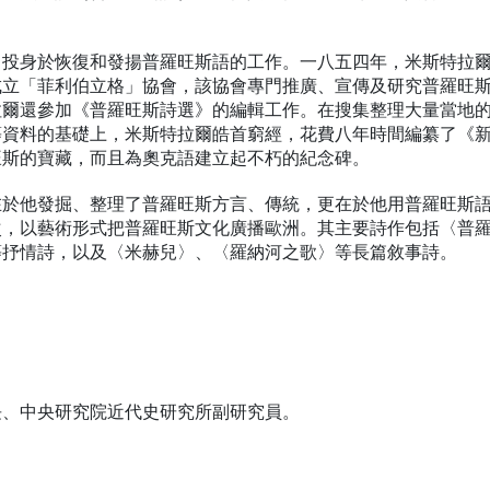
，投身於恢復和發揚普羅旺斯語的工作。一八五四年，米斯特拉
成立「菲利伯立格」協會，該協會專門推廣、宣傳及研究普羅旺
拉爾還參加《普羅旺斯詩選》的編輯工作。在搜集整理大量當地
等資料的基礎上，米斯特拉爾皓首窮經，花費八年時間編纂了《
旺斯的寶藏，而且為奧克語建立起不朽的紀念碑。
在於他發掘、整理了普羅旺斯方言、傳統，更在於他用普羅旺斯
次，以藝術形式把普羅旺斯文化廣播歐洲。其主要詩作包括〈普
等抒情詩，以及〈米赫兒〉、〈羅納河之歌〉等長篇敘事詩。
長、中央研究院近代史研究所副研究員。