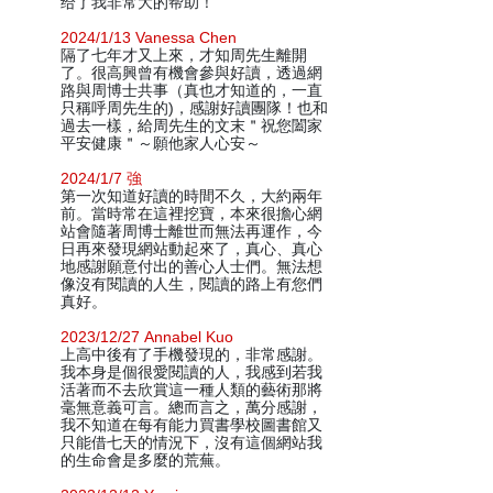
给了我非常大的帮助！
2024/1/13 Vanessa Chen
隔了七年才又上來，才知周先生離開
了。很高興曾有機會參與好讀，透過網
路與周博士共事（真也才知道的，一直
只稱呼周先生的)，感謝好讀團隊！也和
過去一樣，給周先生的文末＂祝您闔家
平安健康＂～願他家人心安～
2024/1/7 強
第一次知道好讀的時間不久，大約兩年
前。當時常在這裡挖寶，本來很擔心網
站會隨著周博士離世而無法再運作，今
日再來發現網站動起來了，真心、真心
地感謝願意付出的善心人士們。無法想
像沒有閱讀的人生，閱讀的路上有您們
真好。
2023/12/27 Annabel Kuo
上高中後有了手機發現的，非常感謝。
我本身是個很愛閱讀的人，我感到若我
活著而不去欣賞這一種人類的藝術那將
毫無意義可言。總而言之，萬分感謝，
我不知道在每有能力買書學校圖書館又
只能借七天的情況下，沒有這個網站我
的生命會是多麼的荒蕪。