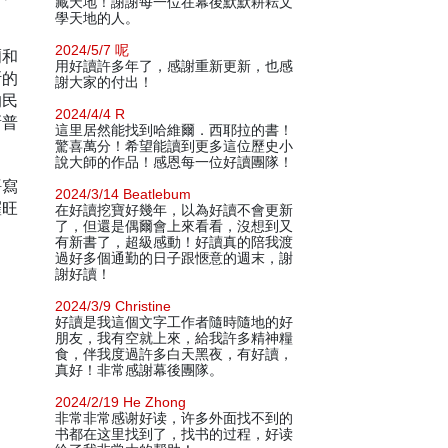
藏天地！謝謝每一位在幕後默默耕耘文
學天地的人。
2024/5/7 呢
爾和
用好讀許多年了，感謝重新更新，也感
斯的
謝大家的付出！
的民
2024/4/4 R
新普
這里居然能找到哈維爾．西耶拉的書！
驚喜萬分！希望能讀到更多這位歷史小
說大師的作品！感恩每一位好讀團隊！
語寫
2024/3/14 Beatlebum
羅旺
在好讀挖寶好幾年，以為好讀不會更新
了，但還是偶爾會上來看看，沒想到又
有新書了，超級感動！好讀真的陪我渡
過好多個通勤的日子跟愜意的週末，謝
謝好讀！
2024/3/9 Christine
好讀是我這個文字工作者隨時隨地的好
朋友，我有空就上來，給我許多精神糧
食，伴我度過許多白天黑夜，有好讀，
真好！非常感謝幕後團隊。
2024/2/19 He Zhong
非常非常感谢好读，许多外面找不到的
书都在这里找到了，找书的过程，好读