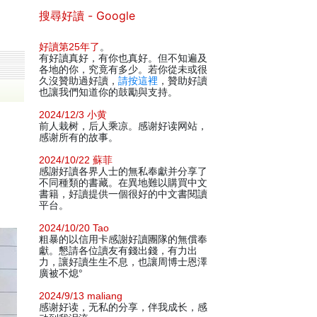
搜尋好讀 - Google
好讀第25年了
。
有好讀真好，有你也真好。但不知遍及
各地的你，究竟有多少。若你從未或很
久沒贊助過好讀，
請按這裡
，贊助好讀
也讓我們知道你的鼓勵與支持。
2024/12/3 小黄
前人栽树，后人乘凉。感谢好读网站，
感谢所有的故事。
2024/10/22 蘇菲
感謝好讀各界人士的無私奉獻并分享了
不同種類的書藏。在異地難以購買中文
書籍，好讀提供一個很好的中文書閱讀
平台。
2024/10/20 Tao
粗暴的以信用卡感謝好讀團隊的無償奉
獻。懇請各位讀友有錢出錢，有力出
力，讓好讀生生不息，也讓周博士恩澤
廣被不熄°
2024/9/13 maliang
感谢好读，无私的分享，伴我成长，感