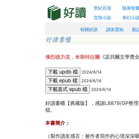
世紀百強
隨身智
言情小說
奇幻小
有關好讀
讀友需知
勘
佛烈德力克．米斯特拉爾
《諾貝爾文學獎
2024/6/14
2024/6/14
2024/6/14
好讀書櫃【典藏版】，感謝L8879/GP整理
檔。
本書簡介：
（製作讀友感言：被作者寫作的心境深深