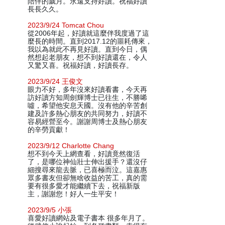
陪伴的歲月。永遠支持好讀。祝福好讀
長長久久。
2023/9/24 Tomcat Chou
從2006年起，好讀就這麼伴我度過了這
麼長的時間。直到2017.12的噩耗傳來，
我以為就此不再見好讀。直到今日，偶
然想起老朋友，想不到好讀還在，令人
又驚又喜。祝福好讀，好讀長存。
2023/9/24 王俊文
眼力不好，多年沒來好讀看書，今天再
訪好讀方知周劍輝博士已往生，不勝唏
噓，希望他安息天國。沒有他的辛苦創
建及許多熱心朋友的共同努力，好讀不
容易經營至今。謝謝周博士及熱心朋友
的辛勞貢獻！
2023/9/12 Charlotte Chang
想不到今天上網查看，好讀竟然復活
了，是哪位神仙壯士伸出援手？還沒仔
細搜尋來龍去脈，已喜極而泣。這嘉惠
眾多書友但卻無啥收益的苦工，真的需
要有很多愛才能繼續下去，祝福新版
主，謝謝您！好人一生平安！
2023/9/5 小張
喜愛好讀網站及電子書本 很多年月了。