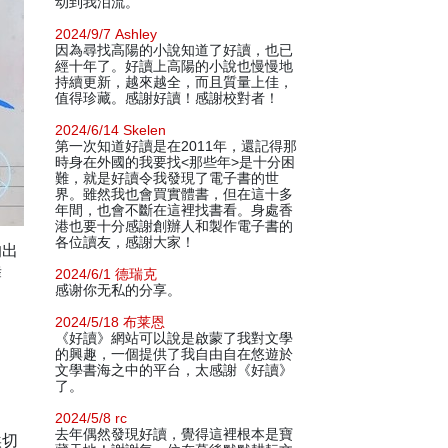
动到我泪流。
2024/9/7 Ashley
因為尋找高陽的小說知道了好讀，也已
經十年了。好讀上高陽的小說也慢慢地
持續更新，越來越全，而且質量上佳，
值得珍藏。感謝好讀！感謝校對者！
2024/6/14 Skelen
第一次知道好讀是在2011年，還記得那
時身在外國的我要找<那些年>是十分困
難，就是好讀令我發現了電子書的世
界。雖然我也會買實體書，但在這十多
年間，也會不斷在這裡找書看。身處香
港也要十分感謝創辦人和製作電子書的
各位讀友，感謝大家！
的出
舞
2024/6/1 德瑞克
感谢你无私的分享。
2024/5/18 布莱恩
《好讀》網站可以說是啟蒙了我對文學
的興趣，一個提供了我自由自在悠遊於
文學書海之中的平台，太感謝《好讀》
了。
2024/5/8 rc
去年偶然發現好讀，覺得這裡根本是寶
埃切