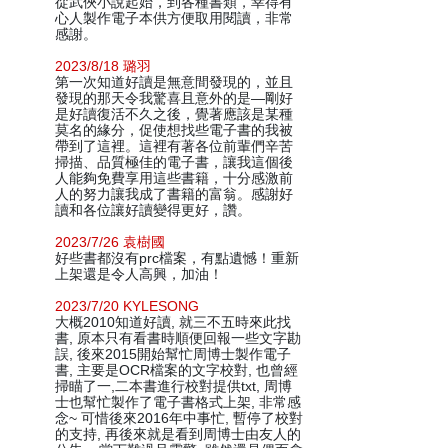
從武俠小說起始，到各種書類，幸得有
心人製作電子本供方便取用閱讀，非常
感謝。
2023/8/18 璐羽
第一次知道好讀是無意間發現的，並且
發現的那天令我驚喜且意外的是—剛好
是好讀復活不久之後，覺著應該是某種
莫名的緣分，促使想找些電子書的我被
帶到了這裡。這裡有著各位前輩們辛苦
掃描、品質極佳的電子書，讓我這個後
人能夠免費享用這些書籍，十分感激前
人的努力讓我成了書籍的富翁。感謝好
讀和各位讓好讀變得更好，讚。
2023/7/26 袁樹國
好些書都沒有prc檔案，有點遺憾！重新
上架還是令人高興，加油！
2023/7/20 KYLESONG
大概2010知道好讀, 就三不五時來此找
書, 原本只有看書時順便回報一些文字勘
誤, 後來2015開始幫忙周博士製作電子
書, 主要是OCR檔案的文字校對, 也曾經
掃瞄了一,二本書進行校對提供txt, 周博
士也幫忙製作了電子書格式上架, 非常感
念~ 可惜後來2016年中事忙, 暫停了校對
的支持, 再後來就是看到周博士由友人的