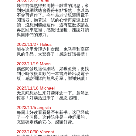
2023/12/12 Yumi
幾年前偶然得知周博士離世的消息，來
到好讀網站總會覺得有點悵然，也以為
不會再運作了。今年為老父親添購電子
閱讀器，抱著試一試的心情再度連上好
讀，沒想到繼續運作，還有這麼多讀友
再度回來這裡，感覺很溫暖，謝謝好讀
與團隊們的努力。
2023/11/27 Helios
能在这里发现赤川次郎、鬼马星和高羅
佩的作品，太驚喜了！感謝好讀書櫃！
2023/11/19 Moon
偶然間發現這個網站，如獲至寶，更找
到小時候很喜歡的一本書終於出現電子
版，感謝團隊的無私分享，謝謝好讀！
2023/11/18 Michael
无意间想起过来好读怀念一下。竟然是
惊喜！好读活过来了！感恩 感谢。
2023/11/5 angsila
每周上好读看看是否有新书，这已经成
了一个习惯。这种陪伴是一种舒服的，
充满确定感的安心。感谢好读。
2023/10/30 Vincent