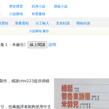
囊
歷史煙雲
武俠小說
懸疑小說
說
小說園地
有聲書籍
誤需知
製書需知
分工輸入
支持好讀
聯絡好讀
小說園地 書目
全集１：米赫兒》
說明
製作，感謝chin223提供掃瞄
吸引，也佩服譯者能夠使用中文