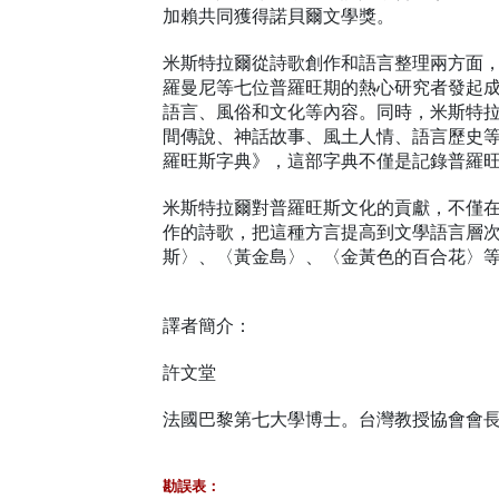
加賴共同獲得諾貝爾文學獎。
米斯特拉爾從詩歌創作和語言整理兩方面
羅曼尼等七位普羅旺期的熱心研究者發起
語言、風俗和文化等內容。同時，米斯特
間傳說、神話故事、風土人情、語言歷史
羅旺斯字典》，這部字典不僅是記錄普羅
米斯特拉爾對普羅旺斯文化的貢獻，不僅
作的詩歌，把這種方言提高到文學語言層
斯〉、〈黃金島〉、〈金黃色的百合花〉
譯者簡介：
許文堂
法國巴黎第七大學博士。台灣教授協會會
勘誤表：