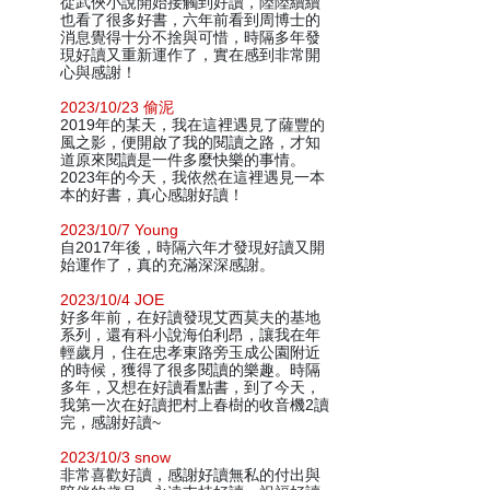
從武俠小說開始接觸到好讀，陸陸續續
也看了很多好書，六年前看到周博士的
消息覺得十分不捨與可惜，時隔多年發
現好讀又重新運作了，實在感到非常開
心與感謝！
2023/10/23 偷泥
2019年的某天，我在這裡遇見了薩豐的
風之影，便開啟了我的閱讀之路，才知
道原來閱讀是一件多麼快樂的事情。
2023年的今天，我依然在這裡遇見一本
本的好書，真心感謝好讀！
2023/10/7 Young
自2017年後，時隔六年才發現好讀又開
始運作了，真的充滿深深感謝。
2023/10/4 JOE
好多年前，在好讀發現艾西莫夫的基地
系列，還有科小說海伯利昂，讓我在年
輕歲月，住在忠孝東路旁玉成公園附近
的時候，獲得了很多閱讀的樂趣。時隔
多年，又想在好讀看點書，到了今天，
我第一次在好讀把村上春樹的收音機2讀
完，感謝好讀~
2023/10/3 snow
非常喜歡好讀，感謝好讀無私的付出與