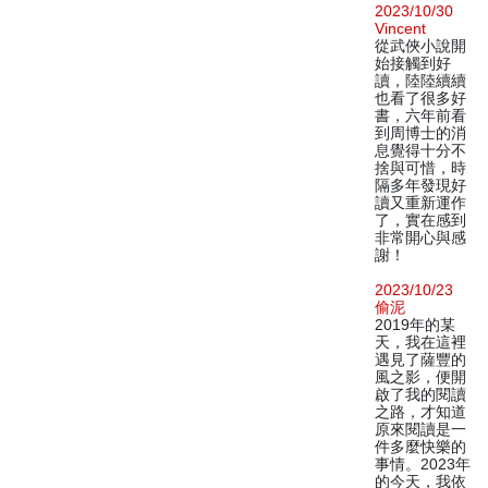
2023/10/30
Vincent
從武俠小說開
始接觸到好
讀，陸陸續續
也看了很多好
書，六年前看
到周博士的消
息覺得十分不
捨與可惜，時
隔多年發現好
讀又重新運作
了，實在感到
非常開心與感
謝！
2023/10/23
偷泥
2019年的某
天，我在這裡
遇見了薩豐的
風之影，便開
啟了我的閱讀
之路，才知道
原來閱讀是一
件多麼快樂的
事情。2023年
的今天，我依