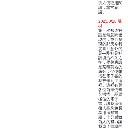
供方便取用閱
讀，非常感
謝。
2023/8/18 璐
羽
第一次知道好
讀是無意間發
現的，並且發
現的那天令我
驚喜且意外的
是—剛好是好
讀復活不久之
後，覺著應該
是某種莫名的
緣分，促使想
找些電子書的
我被帶到了這
裡。這裡有著
各位前輩們辛
苦掃描、品質
極佳的電子
書，讓我這個
後人能夠免費
享用這些書
籍，十分感激
前人的努力讓
我成了書籍的