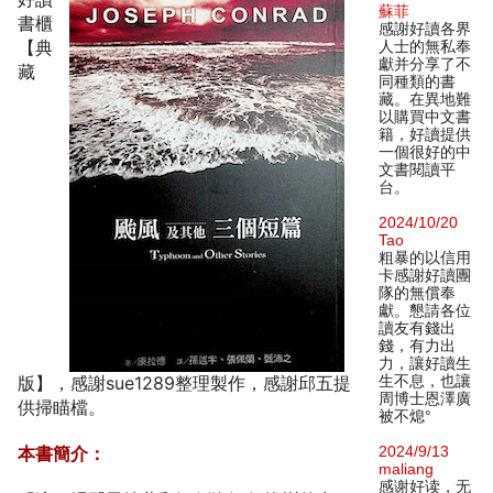
蘇菲
書櫃
感謝好讀各界
【典
人士的無私奉
獻并分享了不
藏
同種類的書
藏。在異地難
以購買中文書
籍，好讀提供
一個很好的中
文書閱讀平
台。
2024/10/20
Tao
粗暴的以信用
卡感謝好讀團
隊的無償奉
獻。懇請各位
讀友有錢出
錢，有力出
力，讓好讀生
版】，感謝sue1289整理製作，感謝邱五提
生不息，也讓
周博士恩澤廣
供掃瞄檔。
被不熄°
本書簡介：
2024/9/13
maliang
感谢好读，无