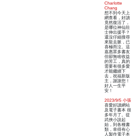
Charlotte
Chang
想不到今天上
網查看，好讀
竟然復活了，
是哪位神仙壯
士伸出援手？
還沒仔細搜尋
來龍去脈，已
喜極而泣。這
嘉惠眾多書友
但卻無啥收益
的苦工，真的
需要有很多愛
才能繼續下
去，祝福新版
主，謝謝您！
好人一生平
安！
2023/9/5 小張
喜愛好讀網站
及電子書本 很
多年月了。從
武俠小說起
始，到各種書
類，幸得有心
人製作電子本