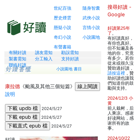
搜尋好讀 -
世紀百強
隨身智囊
Google
歷史煙雲
武俠小說
懸疑小說
言情小說
好讀第25年
了
。
奇幻小說
小說園地
有好讀真好，
有你也真好。
有聲書籍
但不知遍及各
有關好讀
讀友需知
勘誤需知
地的你，究竟
有多少。若你
製書需知
分工輸入
支持好讀
從未或很久沒
聯絡好讀
贊助過好讀，
小說園地 書目
請按這裡
，贊
助好讀也讓我
們知道你的鼓
康拉德
《颱風及其他三個短篇》
勵與支持。
說明
2024/12/3 小
黄
前人栽树，后
2024/5/27
人乘凉。感谢
2024/5/27
好读网站，感
谢所有的故
2024/5/27
事。
2024/10/22
好讀