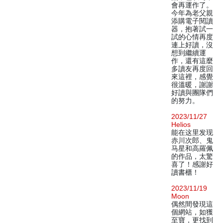
會再運作了。
今年為老父親
添購電子閱讀
器，抱著試一
試的心情再度
連上好讀，沒
想到繼續運
作，還有這麼
多讀友再度回
來這裡，感覺
很溫暖，謝謝
好讀與團隊們
的努力。
2023/11/27
Helios
能在这里发现
赤川次郎、鬼
马星和高羅佩
的作品，太驚
喜了！感謝好
讀書櫃！
2023/11/19
Moon
偶然間發現這
個網站，如獲
至寶，更找到