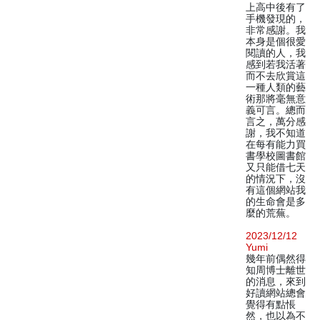
上高中後有了
手機發現的，
非常感謝。我
本身是個很愛
閱讀的人，我
感到若我活著
而不去欣賞這
一種人類的藝
術那將毫無意
義可言。總而
言之，萬分感
謝，我不知道
在每有能力買
書學校圖書館
又只能借七天
的情況下，沒
有這個網站我
的生命會是多
麼的荒蕪。
2023/12/12
Yumi
幾年前偶然得
知周博士離世
的消息，來到
好讀網站總會
覺得有點悵
然，也以為不