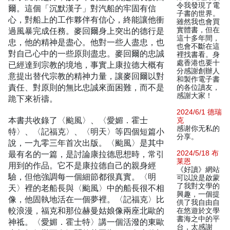
令我發現了電
爾。這個「沉默漢子」對汽船的牢固有信
子書的世界。
心，對船上的工作夥伴有信心，終能讓他衝
雖然我也會買
過風暴完成任務。麥回爾身上突出的德行是
實體書，但在
這十多年間，
忠，他的精神是盡心。他對一些人盡忠，也
也會不斷在這
對自己心中的一些原則盡忠。麥回爾的忠誠
裡找書看。身
處香港也要十
已經達到宗教的境地，事實上康拉德大概有
分感謝創辦人
意提出替代宗教的精神力量，讓麥回爾以對
和製作電子書
責任、對原則的無比忠誠來面困難，而不是
的各位讀友，
感謝大家！
跪下來祈禱。
2024/6/1 德瑞
本書共收錄了〈颱風〉、〈愛媚．霍士
克
感谢你无私的
特〉、〈記福克〉、〈明天〉等四個短篇小
分享。
說，一九零三年首次出版。〈颱風〉是其中
最有名的一篇，是討論康拉德思想時，常引
2024/5/18 布
莱恩
用到的作品。它不是康拉德自己的親身經
《好讀》網站
驗，但他強調每一個細節都很真實。〈明
可以說是啟蒙
了我對文學的
天〉裡的老船長與〈颱風〉中的船長很不相
興趣，一個提
像，他固執地活在一個夢裡。〈記福克〉比
供了我自由自
較浪漫，福克和那位赫曼姑娘像兩座北歐的
在悠遊於文學
書海之中的平
神祗。〈愛媚．霍士特〉講一個活潑的東歐
台，太感謝