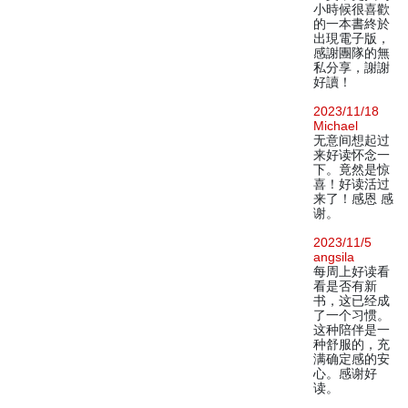
小時候很喜歡
的一本書終於
出現電子版，
感謝團隊的無
私分享，謝謝
好讀！
2023/11/18
Michael
无意间想起过
来好读怀念一
下。竟然是惊
喜！好读活过
来了！感恩 感
谢。
2023/11/5
angsila
每周上好读看
看是否有新
书，这已经成
了一个习惯。
这种陪伴是一
种舒服的，充
满确定感的安
心。感谢好
读。