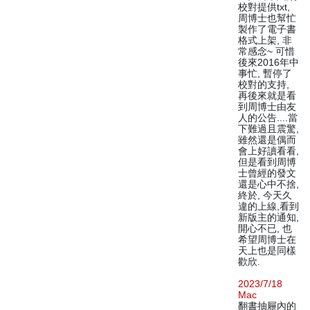
校對提供txt,
周博士也幫忙
製作了電子書
格式上架, 非
常感念~ 可惜
後來2016年中
事忙, 暫停了
校對的支持,
再後來就是看
到周博士由友
人的公告....當
下難過且震驚,
雖然還是偶而
會上好讀看看,
但是看到周博
士曾經的發文
還是心中不捨,
終於, 今天久
違的上線,看到
新版主的通知,
開心不已, 也
希望周博士在
天上也是同樣
歡欣.
2023/7/18
Mac
翻書抽屜內的