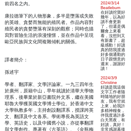
前四名之內。
2024/3/14
Beatlebum
在好讀挖寶好
康拉德筆下的人物形象，多半是墮落或失敗
幾年，以為好
的英雄、貪婪而無能的殖民者。作品內容對
讀不會更新
了，但還是偶
殖民者的貪婪墮落有深刻的觀察；同時也描
爾會上來看
寫對冒險生活的浪漫憧憬，並在作品中呈現
看，沒想到又
有新書了，超
歐亞民族與文化間複雜傾軋的關係。
級感動！好讀
真的陪我渡過
好多個通勤的
譯者簡介：
日子跟愜意的
週末，謝謝好
讀！
孫述宇
2024/3/9
Christine
學者、翻譯家、文學評論家。一九三四年生
好讀是我這個
於廣州，原籍中山，早年就讀於清華大學物
文字工作者隨
理系，後畢業於新亞書院外文系，繼在美國
時隨地的好朋
友，我有空就
耶魯大學獲英國文學博士學位。於香港中文
上來，給我許
大學執教多年，主持創設翻譯系，授課跨英
多精神糧食，
伴我度過許多
文、翻譯及中文各系。學術專長為英語文
白天黑夜，有
學、英語史，以及中國舊小說，亦從事翻譯
好讀，真好！
與文學創作。專著有《古英語》、《金瓶梅
非常感謝幕後