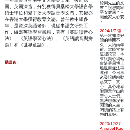
早年畢業於香港中文大學英文系，後赴法
給周先生的文
國、英國深造，分別獲得貝桑松大學語言學
末＂祝您闔家
碩士學位和愛丁堡大學語音學文憑，其後亦
平安健康＂～
願他家人心安
在香港大學獲得教育文憑。曾任教中學多
～
年，是資深英語老師，現從事語文研究工
2024/1/7 強
作，編寫英語學習書籍，著有《英語讀音心
第一次知道好
法》、《英語學習心法》、《英語讀音與拼
讀的時間不
寫》和《世界童話》。
久，大約兩年
前。當時常在
這裡挖寶，本
來很擔心網站
勘誤表：
會隨著周博士
離世而無法再
運作，今日再
來發現網站動
起來了，真
心、真心地感
謝願意付出的
善心人士們。
無法想像沒有
閱讀的人生，
閱讀的路上有
您們真好。
2023/12/27
Annabel Kuo