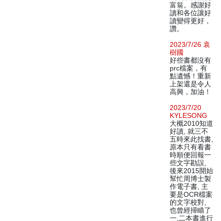
富翁。感謝好
讀和各位讓好
讀變得更好，
讚。
2023/7/26 袁
樹國
好些書都沒有
prc檔案，有
點遺憾！重新
上架還是令人
高興，加油！
2023/7/20
KYLESONG
大概2010知道
好讀, 就三不
五時來此找書,
原本只有看書
時順便回報一
些文字勘誤,
後來2015開始
幫忙周博士製
作電子書, 主
要是OCR檔案
的文字校對,
也曾經掃瞄了
一,二本書進行