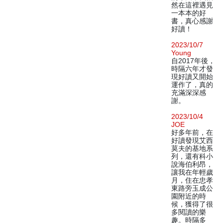
然在這裡遇見
一本本的好
書，真心感謝
好讀！
2023/10/7
Young
自2017年後，
時隔六年才發
現好讀又開始
運作了，真的
充滿深深感
謝。
2023/10/4
JOE
好多年前，在
好讀發現艾西
莫夫的基地系
列，還有科小
說海伯利昂，
讓我在年輕歲
月，住在忠孝
東路旁玉成公
園附近的時
候，獲得了很
多閱讀的樂
趣。時隔多