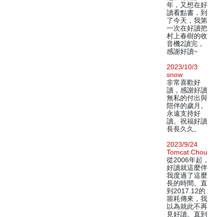
年，又想在好
讀看點書，到
了今天，我第
一次在好讀把
村上春樹的收
音機2讀完，
感謝好讀~
2023/10/3
snow
非常喜歡好
讀，感謝好讀
無私的付出與
陪伴的歲月。
永遠支持好
讀。祝福好讀
長長久久。
2023/9/24
Tomcat Chou
從2006年起，
好讀就這麼伴
我度過了這麼
長的時間。直
到2017.12的
噩耗傳來，我
以為就此不再
見好讀。直到