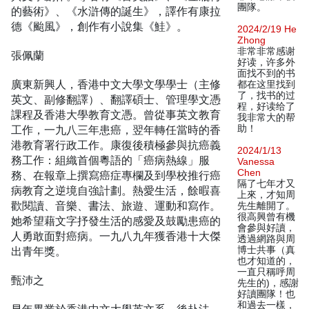
團隊。
的藝術》、《水滸傳的誕生》，譯作有康拉
德《颱風》，創作有小說集《鮭》。
2024/2/19 He
Zhong
非常非常感谢
張佩蘭
好读，许多外
面找不到的书
廣東新興人，香港中文大學文學學士（主修
都在这里找到
了，找书的过
英文、副修翻譯）、翻譯碩士、管理學文憑
程，好读给了
課程及香港大學教育文憑。曾從事英文教育
我非常大的帮
工作，一九八三年患癌，翌年轉任當時的香
助！
港教育署行政工作。康復後積極參與抗癌義
2024/1/13
務工作：組織首個粵語的「癌病熱線」服
Vanessa
Chen
務、在報章上撰寫癌症專欄及到學校推行癌
隔了七年才又
病教育之逆境自強計劃。熱愛生活，餘暇喜
上來，才知周
歡閱讀、音樂、書法、旅遊、運動和寫作。
先生離開了。
很高興曾有機
她希望藉文字抒發生活的感愛及鼓勵患癌的
會參與好讀，
人勇敢面對癌病。一九八九年獲香港十大傑
透過網路與周
出青年獎。
博士共事（真
也才知道的，
一直只稱呼周
甄沛之
先生的)，感謝
好讀團隊！也
和過去一樣，