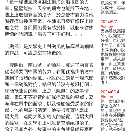
「這一場颶風挾著翻江倒海沉船拔樹的力
私的分享，伴
量，堅壁能摧，天空的飛禽也能撻下在地，
我成长，感动
到我泪流。
遇上這麼個寡言的漢子，於是使盡氣力從他
嘴裡擠出幾個字來。在陣風再發狂怒撲上輪
2024/9/7
Ashley
船之前，麥回爾船長有感於懷，以聽來彷彿
因為尋找高陽
懊惱的語調說『船丟了可不好啊。』」
的小說知道了
好讀，也已經
十年了。好讀
〈颱風〉是文學史上對颱風的描寫最為細膩
上高陽的小說
的作品，可說是空前絕後的。
也慢慢地持續
更新，越來越
全，而且質量
一艘叫做「南山號」的輪船，載運了兩百名
上佳，值得珍
從南洋要回中國的苦力，在開往福州的途中
藏。感謝好
遇到了張烈的颱風。小說的主題是一艘汽船
讀！感謝校對
者！
和一個颱風對抗，結果船並沒有被風打倒，
終能抵達目的地。這是〈颱風〉的故事情
2024/6/14
節。康氏不吝辭費的細膩描寫風的聲威，寫
Skelen
第一次知道好
海洋在風中的面貌，以及輪船備受蹂躪的慘
讀是在2011
狀，他的用意很清楚：他要很真實地寫出一
年，還記得那
時身在外國的
場大風，連同大風所給人的感覺。這場大風
我要找<那些
的描寫，在文學史上可說是空前絕後的了。
年>是十分困
除了風暴之外，故事中的主角就是船長麥回
難，就是好讀