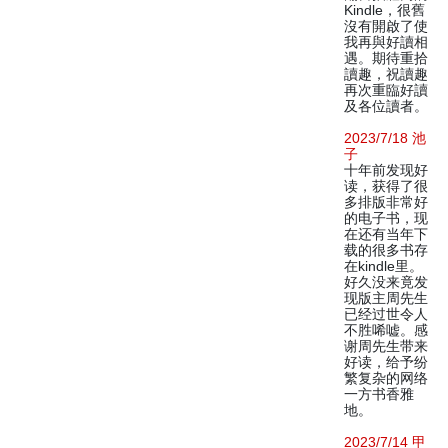
Kindle，很舊
沒有開啟了使
我再與好讀相
遇。期待重拾
讀趣，祝讀趣
再次重臨好讀
及各位讀者。
2023/7/18 池
子
十年前发现好
读，获得了很
多排版非常好
的电子书，现
在还有当年下
载的很多书存
在kindle里。
好久没来竟发
现版主周先生
已经过世令人
不胜唏嘘。感
谢周先生带来
好读，给予纷
繁复杂的网络
一方书香雅
地。
2023/7/14 甲