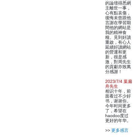
的論壇得悉網
主離世一事，
心有點哀傷，
後悔未曾跟他
言謝在學習期
間他的網站是
我的精神食
糧。見到好讀
重啟，有心人
延續好讀網站
的營運和更
新，很是感
激，對周先生
的貢獻亦致萬
分感謝！
2023/7/4 葉扁
舟先生
相识十年，前
面看过不少好
书，谢谢你。
今年时间更多
了，希望在
haodoo度过
更好的年华。
>>
更多感言