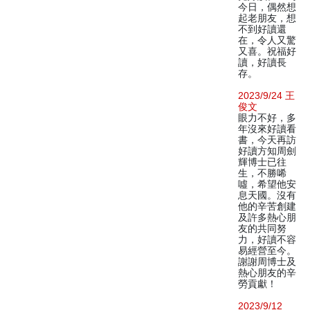
今日，偶然想
起老朋友，想
不到好讀還
在，令人又驚
又喜。祝福好
讀，好讀長
存。
2023/9/24 王
俊文
眼力不好，多
年沒來好讀看
書，今天再訪
好讀方知周劍
輝博士已往
生，不勝唏
噓，希望他安
息天國。沒有
他的辛苦創建
及許多熱心朋
友的共同努
力，好讀不容
易經營至今。
謝謝周博士及
熱心朋友的辛
勞貢獻！
2023/9/12