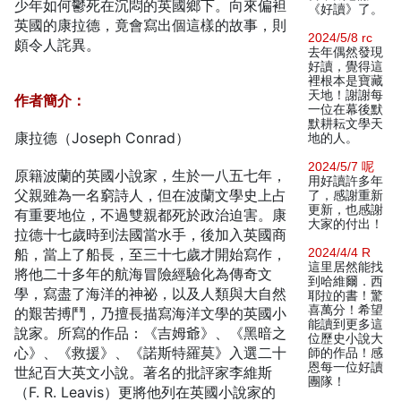
少年如何鬱死在沉悶的英國鄉下。向來偏袒
《好讀》了。
英國的康拉德，竟會寫出個這樣的故事，則
2024/5/8 rc
頗令人詫異。
去年偶然發現
好讀，覺得這
裡根本是寶藏
天地！謝謝每
作者簡介：
一位在幕後默
默耕耘文學天
康拉德（Joseph Conrad）
地的人。
2024/5/7 呢
原籍波蘭的英國小說家，生於一八五七年，
用好讀許多年
父親雖為一名窮詩人，但在波蘭文學史上占
了，感謝重新
更新，也感謝
有重要地位，不過雙親都死於政治迫害。康
大家的付出！
拉德十七歲時到法國當水手，後加入英國商
船，當上了船長，至三十七歲才開始寫作，
2024/4/4 R
這里居然能找
將他二十多年的航海冒險經驗化為傳奇文
到哈維爾．西
學，寫盡了海洋的神祕，以及人類與大自然
耶拉的書！驚
喜萬分！希望
的艱苦搏鬥，乃擅長描寫海洋文學的英國小
能讀到更多這
說家。所寫的作品：《吉姆爺》、《黑暗之
位歷史小說大
心》、《救援》、《諾斯特羅莫》入選二十
師的作品！感
恩每一位好讀
世紀百大英文小說。著名的批評家李維斯
團隊！
（F. R. Leavis）更將他列在英國小說家的