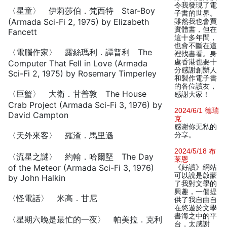
令我發現了電
〈星童〉 伊莉莎伯．梵西特 Star-Boy
子書的世界。
(Armada Sci-Fi 2, 1975) by Elizabeth
雖然我也會買
實體書，但在
Fancett
這十多年間，
也會不斷在這
〈電腦作家〉 露絲瑪利．譚普利 The
裡找書看。身
處香港也要十
Computer That Fell in Love (Armada
分感謝創辦人
Sci-Fi 2, 1975) by Rosemary Timperley
和製作電子書
的各位讀友，
〈巨蟹〉 大衛．甘普敦 The House
感謝大家！
Crab Project (Armada Sci-Fi 3, 1976) by
2024/6/1 德瑞
David Campton
克
感谢你无私的
〈天外來客〉 羅渣．馬里遜
分享。
2024/5/18 布
〈流星之謎〉 約翰．哈爾堅 The Day
莱恩
of the Meteor (Armada Sci-Fi 3, 1976)
《好讀》網站
可以說是啟蒙
by John Halkin
了我對文學的
興趣，一個提
〈怪電話〉 米高．甘尼
供了我自由自
在悠遊於文學
書海之中的平
〈星期六晚是最忙的一夜〉 帕美拉．克利
台，太感謝