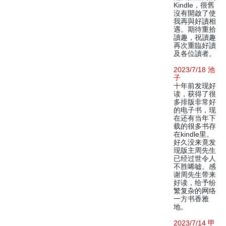
Kindle，很舊
沒有開啟了使
我再與好讀相
遇。期待重拾
讀趣，祝讀趣
再次重臨好讀
及各位讀者。
2023/7/18 池
子
十年前发现好
读，获得了很
多排版非常好
的电子书，现
在还有当年下
载的很多书存
在kindle里。
好久没来竟发
现版主周先生
已经过世令人
不胜唏嘘。感
谢周先生带来
好读，给予纷
繁复杂的网络
一方书香雅
地。
2023/7/14 甲