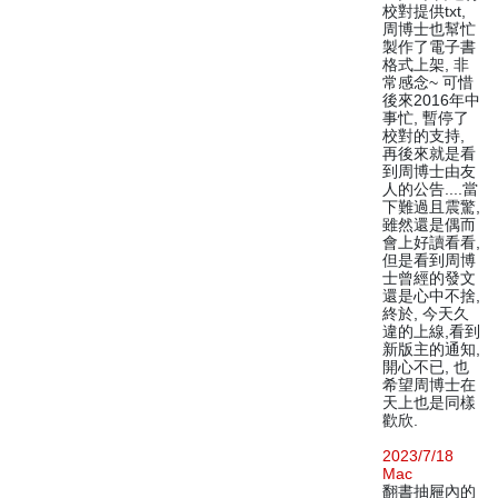
校對提供txt,
周博士也幫忙
製作了電子書
格式上架, 非
常感念~ 可惜
後來2016年中
事忙, 暫停了
校對的支持,
再後來就是看
到周博士由友
人的公告....當
下難過且震驚,
雖然還是偶而
會上好讀看看,
但是看到周博
士曾經的發文
還是心中不捨,
終於, 今天久
違的上線,看到
新版主的通知,
開心不已, 也
希望周博士在
天上也是同樣
歡欣.
2023/7/18
Mac
翻書抽屜內的