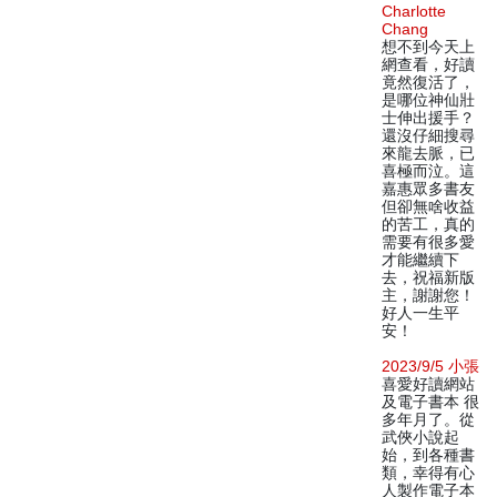
Charlotte
Chang
想不到今天上
網查看，好讀
竟然復活了，
是哪位神仙壯
士伸出援手？
還沒仔細搜尋
來龍去脈，已
喜極而泣。這
嘉惠眾多書友
但卻無啥收益
的苦工，真的
需要有很多愛
才能繼續下
去，祝福新版
主，謝謝您！
好人一生平
安！
2023/9/5 小張
喜愛好讀網站
及電子書本 很
多年月了。從
武俠小說起
始，到各種書
類，幸得有心
人製作電子本