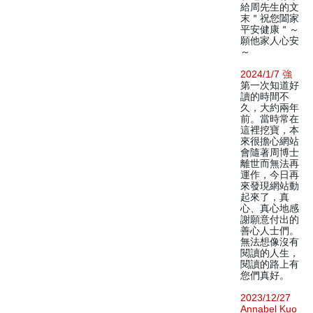
給周先生的文
末＂祝您闔家
平安健康＂～
願他家人心安
～
2024/1/7 強
第一次知道好
讀的時間不
久，大約兩年
前。當時常在
這裡挖寶，本
來很擔心網站
會隨著周博士
離世而無法再
運作，今日再
來發現網站動
起來了，真
心、真心地感
謝願意付出的
善心人士們。
無法想像沒有
閱讀的人生，
閱讀的路上有
您們真好。
2023/12/27
Annabel Kuo