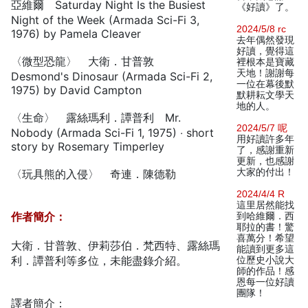
亞維爾 Saturday Night Is the Busiest
《好讀》了。
Night of the Week (Armada Sci-Fi 3,
2024/5/8 rc
1976) by Pamela Cleaver
去年偶然發現
好讀，覺得這
〈微型恐龍〉 大衛．甘普敦
裡根本是寶藏
天地！謝謝每
Desmond's Dinosaur (Armada Sci-Fi 2,
一位在幕後默
1975) by David Campton
默耕耘文學天
地的人。
〈生命〉 露絲瑪利．譚普利 Mr.
2024/5/7 呢
Nobody (Armada Sci-Fi 1, 1975) ‧ short
用好讀許多年
story by Rosemary Timperley
了，感謝重新
更新，也感謝
大家的付出！
〈玩具熊的入侵〉 奇連．陳德勒
2024/4/4 R
這里居然能找
作者簡介：
到哈維爾．西
耶拉的書！驚
喜萬分！希望
大衛．甘普敦、伊莉莎伯．梵西特、露絲瑪
能讀到更多這
利．譚普利等多位，未能盡錄介紹。
位歷史小說大
師的作品！感
恩每一位好讀
團隊！
譯者簡介：