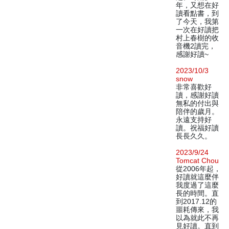
年，又想在好
讀看點書，到
了今天，我第
一次在好讀把
村上春樹的收
音機2讀完，
感謝好讀~
2023/10/3
snow
非常喜歡好
讀，感謝好讀
無私的付出與
陪伴的歲月。
永遠支持好
讀。祝福好讀
長長久久。
2023/9/24
Tomcat Chou
從2006年起，
好讀就這麼伴
我度過了這麼
長的時間。直
到2017.12的
噩耗傳來，我
以為就此不再
見好讀。直到