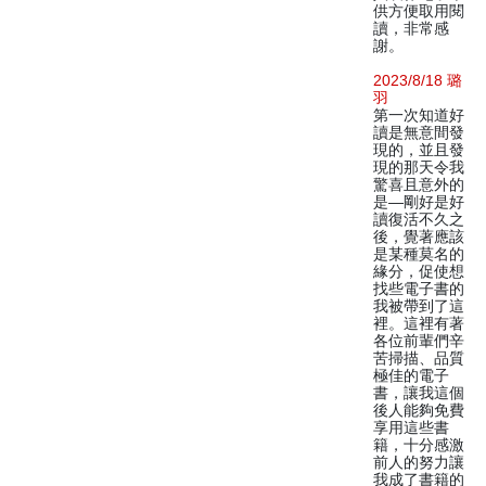
供方便取用閱
讀，非常感
謝。
2023/8/18 璐
羽
第一次知道好
讀是無意間發
現的，並且發
現的那天令我
驚喜且意外的
是—剛好是好
讀復活不久之
後，覺著應該
是某種莫名的
緣分，促使想
找些電子書的
我被帶到了這
裡。這裡有著
各位前輩們辛
苦掃描、品質
極佳的電子
書，讓我這個
後人能夠免費
享用這些書
籍，十分感激
前人的努力讓
我成了書籍的