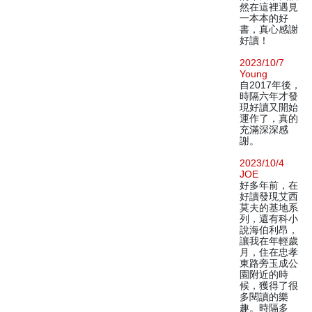
然在這裡遇見
一本本的好
書，真心感謝
好讀！
2023/10/7
Young
自2017年後，
時隔六年才發
現好讀又開始
運作了，真的
充滿深深感
謝。
2023/10/4
JOE
好多年前，在
好讀發現艾西
莫夫的基地系
列，還有科小
說海伯利昂，
讓我在年輕歲
月，住在忠孝
東路旁玉成公
園附近的時
候，獲得了很
多閱讀的樂
趣。時隔多