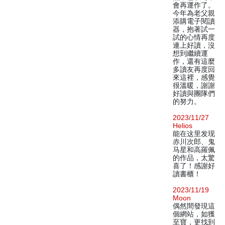
會再運作了。
今年為老父親
添購電子閱讀
器，抱著試一
試的心情再度
連上好讀，沒
想到繼續運
作，還有這麼
多讀友再度回
來這裡，感覺
很溫暖，謝謝
好讀與團隊們
的努力。
2023/11/27
Helios
能在这里发现
赤川次郎、鬼
马星和高羅佩
的作品，太驚
喜了！感謝好
讀書櫃！
2023/11/19
Moon
偶然間發現這
個網站，如獲
至寶，更找到