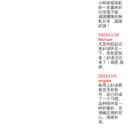
小時候很喜歡
的一本書終於
出現電子版，
感謝團隊的無
私分享，謝謝
好讀！
2023/11/18
Michael
无意间想起过
来好读怀念一
下。竟然是惊
喜！好读活过
来了！感恩 感
谢。
2023/11/5
angsila
每周上好读看
看是否有新
书，这已经成
了一个习惯。
这种陪伴是一
种舒服的，充
满确定感的安
心。感谢好
读。