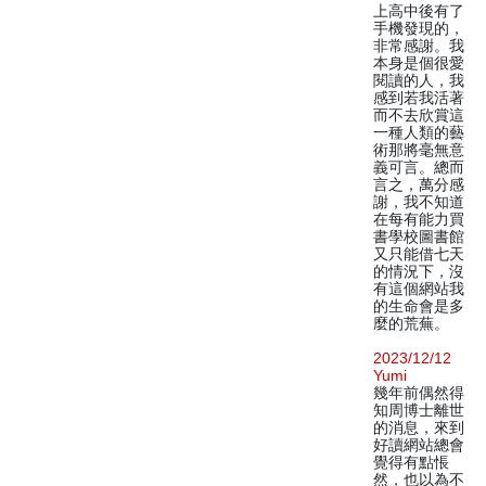
上高中後有了
手機發現的，
非常感謝。我
本身是個很愛
閱讀的人，我
感到若我活著
而不去欣賞這
一種人類的藝
術那將毫無意
義可言。總而
言之，萬分感
謝，我不知道
在每有能力買
書學校圖書館
又只能借七天
的情況下，沒
有這個網站我
的生命會是多
麼的荒蕪。
2023/12/12
Yumi
幾年前偶然得
知周博士離世
的消息，來到
好讀網站總會
覺得有點悵
然，也以為不