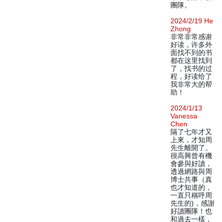
團隊。
2024/2/19 He
Zhong
非常非常感谢
好读，许多外
面找不到的书
都在这里找到
了，找书的过
程，好读给了
我非常大的帮
助！
2024/1/13
Vanessa
Chen
隔了七年才又
上來，才知周
先生離開了。
很高興曾有機
會參與好讀，
透過網路與周
博士共事（真
也才知道的，
一直只稱呼周
先生的)，感謝
好讀團隊！也
和過去一樣，