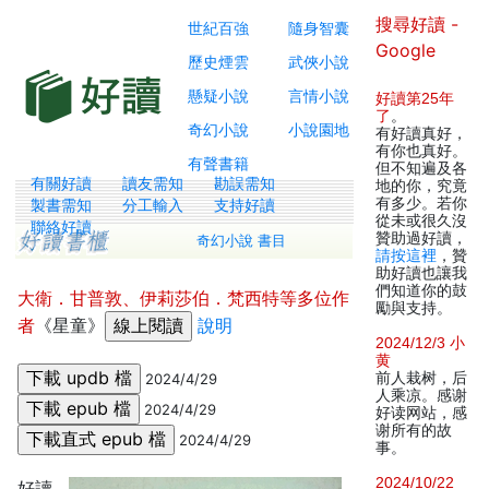
搜尋好讀 -
世紀百強
隨身智囊
Google
歷史煙雲
武俠小說
懸疑小說
言情小說
好讀第25年
了
。
奇幻小說
小說園地
有好讀真好，
有你也真好。
有聲書籍
但不知遍及各
有關好讀
讀友需知
勘誤需知
地的你，究竟
有多少。若你
製書需知
分工輸入
支持好讀
從未或很久沒
聯絡好讀
贊助過好讀，
奇幻小說 書目
請按這裡
，贊
助好讀也讓我
們知道你的鼓
大衛．甘普敦、伊莉莎伯．梵西特等多位作
勵與支持。
者
《星童》
說明
2024/12/3 小
黄
前人栽树，后
2024/4/29
人乘凉。感谢
2024/4/29
好读网站，感
谢所有的故
2024/4/29
事。
2024/10/22
好讀