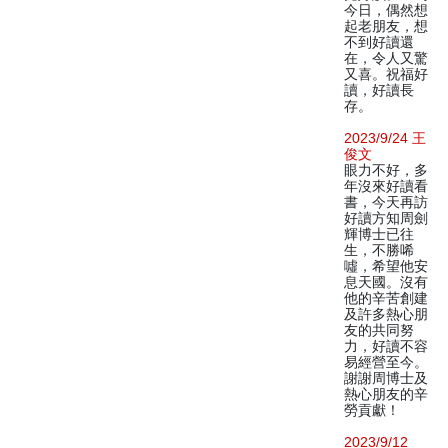
今日，偶然想
起老朋友，想
不到好讀還
在，令人又驚
又喜。祝福好
讀，好讀長
存。
2023/9/24 王
俊文
眼力不好，多
年沒來好讀看
書，今天再訪
好讀方知周劍
輝博士已往
生，不勝唏
噓，希望他安
息天國。沒有
他的辛苦創建
及許多熱心朋
友的共同努
力，好讀不容
易經營至今。
謝謝周博士及
熱心朋友的辛
勞貢獻！
2023/9/12