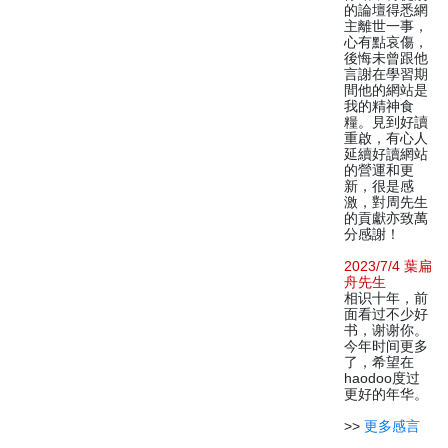
的論壇得悉網
主離世一事，
心有點哀傷，
後悔未曾跟他
言謝在學習期
間他的網站是
我的精神食
糧。見到好讀
重啟，有心人
延續好讀網站
的營運和更
新，很是感
激，對周先生
的貢獻亦致萬
分感謝！
2023/7/4 葉扁
舟先生
相识十年，前
面看过不少好
书，谢谢你。
今年时间更多
了，希望在
haodoo度过
更好的年华。
>>
更多感言