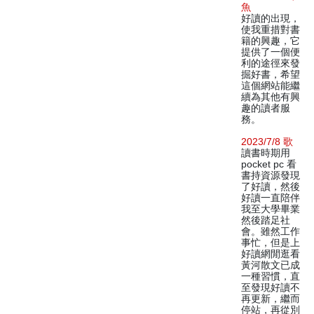
魚
好讀的出現，
使我重措對書
籍的興趣，它
提供了一個便
利的途徑來發
掘好書，希望
這個網站能繼
續為其他有興
趣的讀者服
務。
2023/7/8 歌
讀書時期用
pocket pc 看
書持資源發現
了好讀，然後
好讀一直陪伴
我至大學畢業
然後踏足社
會。雖然工作
事忙，但是上
好讀網閒逛看
黃河散文已成
一種習慣，直
至發現好讀不
再更新，繼而
停站，再從別