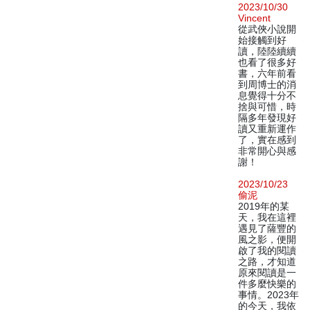
2023/10/30
Vincent
從武俠小說開
始接觸到好
讀，陸陸續續
也看了很多好
書，六年前看
到周博士的消
息覺得十分不
捨與可惜，時
隔多年發現好
讀又重新運作
了，實在感到
非常開心與感
謝！
2023/10/23
偷泥
2019年的某
天，我在這裡
遇見了薩豐的
風之影，便開
啟了我的閱讀
之路，才知道
原來閱讀是一
件多麼快樂的
事情。2023年
的今天，我依