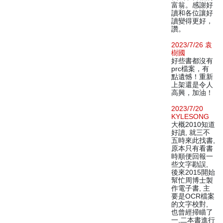
富翁。感謝好
讀和各位讓好
讀變得更好，
讚。
2023/7/26 袁
樹國
好些書都沒有
prc檔案，有
點遺憾！重新
上架還是令人
高興，加油！
2023/7/20
KYLESONG
大概2010知道
好讀, 就三不
五時來此找書,
原本只有看書
時順便回報一
些文字勘誤,
後來2015開始
幫忙周博士製
作電子書, 主
要是OCR檔案
的文字校對,
也曾經掃瞄了
一,二本書進行