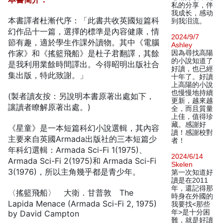
私的分享，伴
我成长，感动
本書譯者杜漸代序：「此書共收英國短篇科
到我泪流。
幻作品十一篇，選擇的標準是內容健康，情
2024/9/7
節有趣，適於學生作課外讀物。其中《電腦
Ashley
作家》和《搖籃飛船》是杜子君翻譯，其餘
因為尋找高陽
的小說知道了
是我利用業餘時間譯出。今得昭明出版社合
好讀，也已經
集出版，特此致謝。」
十年了。好讀
上高陽的小說
也慢慢地持續
(製者讀友按：另說明本書原著出處如下，
更新，越來越
讓讀者瞭解原著出處。)
全，而且質量
上佳，值得珍
藏。感謝好
《星童》是一本短篇科幻小說選輯，其內容
讀！感謝校對
主要來自英國Armada出版社的三本短篇少
者！
年科幻選輯：Armada Sci-Fi 1(1975)、
2024/6/14
Armada Sci-Fi 2(1975)和 Armada Sci-Fi
Skelen
3(1976)，所以主角幾乎都是青少年。
第一次知道好
讀是在2011
年，還記得那
〈搖籃飛船〉 大衛．甘普敦 The
時身在外國的
Lapida Menace (Armada Sci-Fi 2, 1975)
我要找<那些
年>是十分困
by David Campton
難，就是好讀