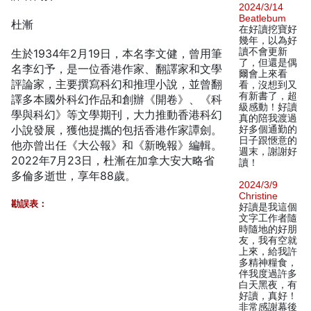
2024/3/14
Beatlebum
杜漸
在好讀挖寶好
幾年，以為好
讀不會更新
生於1934年2月19日，本名李文健，曾用筆
了，但還是偶
名李幻予，是一位香港作家、翻譯家和文學
爾會上來看
評論家，主要撰寫科幻和推理小說，並曾翻
看，沒想到又
有新書了，超
譯多本國外科幻作品和創辦《開卷》、《科
級感動！好讀
學與科幻》等文學期刊，大力推動香港科幻
真的陪我渡過
小說發展，獲他提攜的包括香港作家譚劍。
好多個通勤的
日子跟愜意的
他亦曾出任《大公報》和《新晚報》編輯。
週末，謝謝好
2022年7月23日，杜漸在加拿大安大略省
讀！
多倫多逝世，享年88歲。
2024/3/9
Christine
勘誤表：
好讀是我這個
文字工作者隨
時隨地的好朋
友，我有空就
上來，給我許
多精神糧食，
伴我度過許多
白天黑夜，有
好讀，真好！
非常感謝幕後