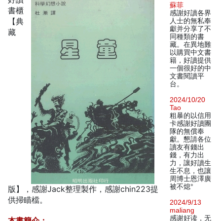
蘇菲
書櫃
感謝好讀各界
【典
人士的無私奉
獻并分享了不
藏
同種類的書
藏。在異地難
以購買中文書
籍，好讀提供
一個很好的中
文書閱讀平
台。
2024/10/20
Tao
粗暴的以信用
卡感謝好讀團
隊的無償奉
獻。懇請各位
讀友有錢出
錢，有力出
力，讓好讀生
生不息，也讓
周博士恩澤廣
被不熄°
版】，感謝Jack整理製作，感謝chin223提
供掃瞄檔。
2024/9/13
maliang
感谢好读，无
本書簡介：