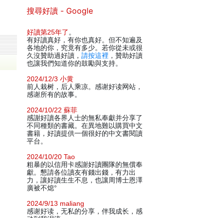
搜尋好讀 - Google
好讀第25年了
。
有好讀真好，有你也真好。但不知遍及
各地的你，究竟有多少。若你從未或很
久沒贊助過好讀，
請按這裡
，贊助好讀
也讓我們知道你的鼓勵與支持。
2024/12/3 小黄
前人栽树，后人乘凉。感谢好读网站，
感谢所有的故事。
2024/10/22 蘇菲
感謝好讀各界人士的無私奉獻并分享了
不同種類的書藏。在異地難以購買中文
書籍，好讀提供一個很好的中文書閱讀
平台。
2024/10/20 Tao
粗暴的以信用卡感謝好讀團隊的無償奉
獻。懇請各位讀友有錢出錢，有力出
力，讓好讀生生不息，也讓周博士恩澤
廣被不熄°
2024/9/13 maliang
感谢好读，无私的分享，伴我成长，感