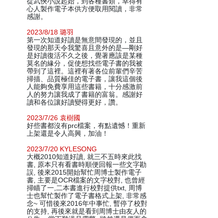
從武俠小說起始，到各種書類，幸得有
心人製作電子本供方便取用閱讀，非常
感謝。
2023/8/18 璐羽
第一次知道好讀是無意間發現的，並且
發現的那天令我驚喜且意外的是—剛好
是好讀復活不久之後，覺著應該是某種
莫名的緣分，促使想找些電子書的我被
帶到了這裡。這裡有著各位前輩們辛苦
掃描、品質極佳的電子書，讓我這個後
人能夠免費享用這些書籍，十分感激前
人的努力讓我成了書籍的富翁。感謝好
讀和各位讓好讀變得更好，讚。
2023/7/26 袁樹國
好些書都沒有prc檔案，有點遺憾！重新
上架還是令人高興，加油！
2023/7/20 KYLESONG
大概2010知道好讀, 就三不五時來此找
書, 原本只有看書時順便回報一些文字勘
誤, 後來2015開始幫忙周博士製作電子
書, 主要是OCR檔案的文字校對, 也曾經
掃瞄了一,二本書進行校對提供txt, 周博
士也幫忙製作了電子書格式上架, 非常感
念~ 可惜後來2016年中事忙, 暫停了校對
的支持, 再後來就是看到周博士由友人的