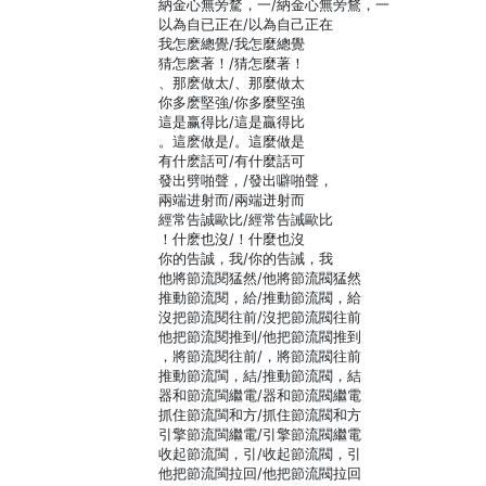
納金心無旁騖，一/納金心無旁鶩，一
以為自已正在/以為自己正在
我怎麽總覺/我怎麼總覺
猜怎麽著！/猜怎麼著！
、那麽做太/、那麼做太
你多麽堅強/你多麼堅強
這是赢得比/這是贏得比
。這麽做是/。這麼做是
有什麽話可/有什麼話可
發出劈啪聲，/發出噼啪聲，
兩端进射而/兩端迸射而
經常告誠歐比/經常告誡歐比
！什麽也沒/！什麼也沒
你的告誠，我/你的告誡，我
他將節流閱猛然/他將節流閥猛然
推動節流閱，給/推動節流閥，給
沒把節流閱往前/沒把節流閥往前
他把節流閱推到/他把節流閥推到
，將節流閱往前/，將節流閥往前
推動節流閩，結/推動節流閥，結
器和節流閩繼電/器和節流閥繼電
抓住節流閩和方/抓住節流閥和方
引擎節流閩繼電/引擎節流閥繼電
收起節流閩，引/收起節流閥，引
他把節流閩拉回/他把節流閥拉回