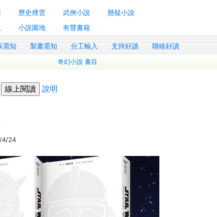
囊
歷史煙雲
武俠小說
懸疑小說
說
小說園地
有聲書籍
誤需知
製書需知
分工輸入
支持好讀
聯絡好讀
奇幻小說 書目
》
說明
4
/4/24