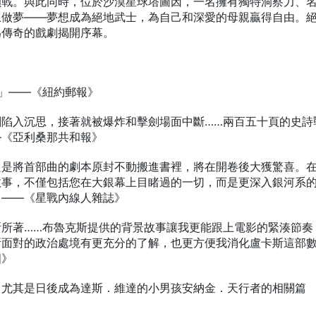
鎖戰。與此同時，位於沙漠星球塔圖因，一名擁有獨特洞察力、
上做夢——夢想成為絕地武士，為自己和深愛的母親贏得自由。
為傳奇的戲劇揭開序幕。
」——《紐約郵報》
剛陷入沉思，接著就被爆炸和擊劍場面中斷……兩百五十頁的史詩
—《亞利桑那共和報》
只是將首部曲的劇本原封不動搬進書裡，將在開卷後大獲驚喜。
故事，不僅包括您在大銀幕上目睹過的一切，而是更深入銀河系
」——《星戰內線人雜誌》
斯所著……布魯克斯提供的背景故事讓我更能跟上電影的緊湊節奏
所面對的政治處境有更充分的了解，也更方便我消化盧卡斯這部
國》
，尤其是日後成為達斯．維達的小男孩安納金．天行者的相關篇