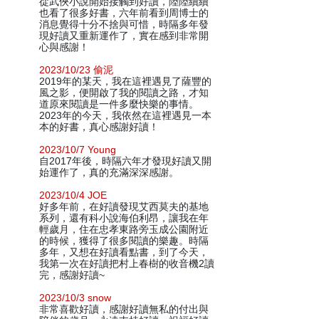
從武俠小說開始接觸到好讀，陸陸續續
也看了很多好書，六年前看到周博士的
消息覺得十分不捨與可惜，時隔多年發
現好讀又重新運作了，實在感到非常開
心與感謝！
2023/10/23 偷泥
2019年的某天，我在這裡遇見了薩豐的
風之影，便開啟了我的閱讀之路，才知
道原來閱讀是一件多麼快樂的事情。
2023年的今天，我依然在這裡遇見一本
本的好書，真心感謝好讀！
2023/10/7 Young
自2017年後，時隔六年才發現好讀又開
始運作了，真的充滿深深感謝。
2023/10/4 JOE
好多年前，在好讀發現艾西莫夫的基地
系列，還有科小說海伯利昂，讓我在年
輕歲月，住在忠孝東路旁玉成公園附近
的時候，獲得了很多閱讀的樂趣。時隔
多年，又想在好讀看點書，到了今天，
我第一次在好讀把村上春樹的收音機2讀
完，感謝好讀~
2023/10/3 snow
非常喜歡好讀，感謝好讀無私的付出與