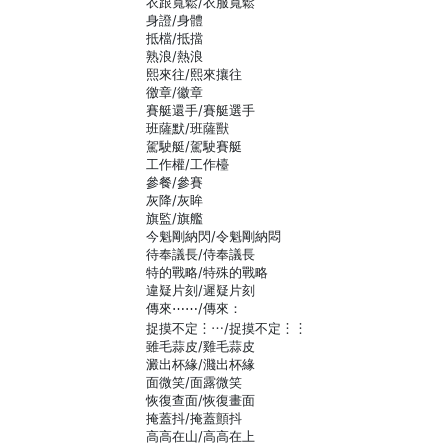
衣跟寬鬆/衣服寬鬆
身證/身體
抵檔/抵擋
熟浪/熱浪
熙來往/熙來攘往
徼章/徽章
賽艇還手/賽艇選手
班薩默/班薩獸
駕駛艇/駕駛賽艇
工作權/工作檯
參餐/參賽
灰降/灰眸
旗監/旗艦
今魁剛納閃/令魁剛納悶
待奉議長/侍奉議長
特的戰略/特殊的戰略
違疑片刻/遲疑片刻
傳來⋯⋯/傳來：
捉摸不定︙⋯/捉摸不定︙︙
雖毛蒜皮/雞毛蒜皮
澱出杯緣/濺出杯緣
面微笑/面露微笑
恢復查面/恢復畫面
掩蓋抖/掩蓋顫抖
高高在山/高高在上