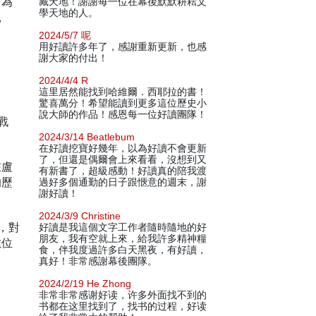
名為
藏天地！謝謝每一位在幕後默默耕耘文
學天地的人。
絕
2024/5/7 呢
用好讀許多年了，感謝重新更新，也感
謝大家的付出！
2024/4/4 R
這里居然能找到哈維爾．西耶拉的書！
驚喜萬分！希望能讀到更多這位歷史小
說大師的作品！感恩每一位好讀團隊！
戰
2024/3/14 Beatlebum
在好讀挖寶好幾年，以為好讀不會更新
了，但還是偶爾會上來看看，沒想到又
在盧
有新書了，超級感動！好讀真的陪我渡
的歷
過好多個通勤的日子跟愜意的週末，謝
謝好讀！
2024/3/9 Christine
，對
好讀是我這個文字工作者隨時隨地的好
朋友，我有空就上來，給我許多精神糧
數位
食，伴我度過許多白天黑夜，有好讀，
真好！非常感謝幕後團隊。
2024/2/19 He Zhong
非常非常感谢好读，许多外面找不到的
书都在这里找到了，找书的过程，好读