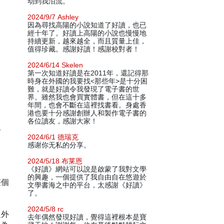
动到我泪流。
2024/9/7 Ashley
因為尋找高陽的小說知道了好讀，也已
經十年了。好讀上高陽的小說也慢慢地
持續更新，越來越全，而且質量上佳，
值得珍藏。感謝好讀！感謝校對者！
2024/6/14 Skelen
第一次知道好讀是在2011年，還記得那
時身在外國的我要找<那些年>是十分困
難，就是好讀令我發現了電子書的世
界。雖然我也會買實體書，但在這十多
年間，也會不斷在這裡找書看。身處香
港也要十分感謝創辦人和製作電子書的
各位讀友，感謝大家！
格
2024/6/1 德瑞克
感谢你无私的分享。
2024/5/18 布莱恩
《好讀》網站可以說是啟蒙了我對文學
的興趣，一個提供了我自由自在悠遊於
整個
文學書海之中的平台，太感謝《好讀》
了。
2024/5/8 rc
過外
去年偶然發現好讀，覺得這裡根本是寶