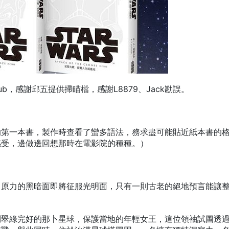
b，感謝邱五提供掃瞄檔，感謝L8879、Jack勘誤。
的第一本書，製作時查看了蠻多語法，務求盡可能貼近紙本書的
感受，邊做邊回想那時在電影院的種種。）
，原力的黑暗面即將征服光明面，只有一則古老的絕地預言能讓
到翠綠完好的那卜星球，保護當地的年輕女王，這位領袖試圖透