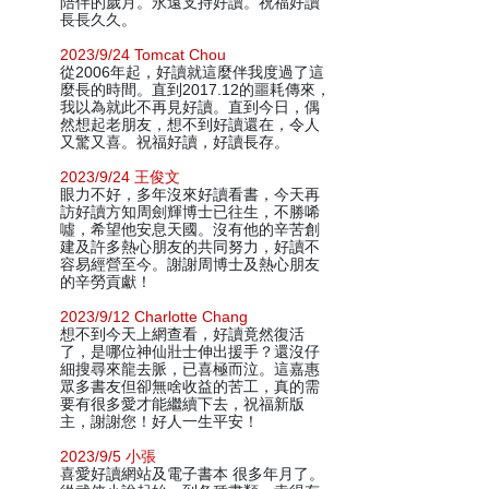
陪伴的歲月。永遠支持好讀。祝福好讀
長長久久。
2023/9/24 Tomcat Chou
從2006年起，好讀就這麼伴我度過了這
麼長的時間。直到2017.12的噩耗傳來，
我以為就此不再見好讀。直到今日，偶
然想起老朋友，想不到好讀還在，令人
又驚又喜。祝福好讀，好讀長存。
2023/9/24 王俊文
眼力不好，多年沒來好讀看書，今天再
訪好讀方知周劍輝博士已往生，不勝唏
噓，希望他安息天國。沒有他的辛苦創
建及許多熱心朋友的共同努力，好讀不
容易經營至今。謝謝周博士及熱心朋友
的辛勞貢獻！
2023/9/12 Charlotte Chang
想不到今天上網查看，好讀竟然復活
了，是哪位神仙壯士伸出援手？還沒仔
細搜尋來龍去脈，已喜極而泣。這嘉惠
眾多書友但卻無啥收益的苦工，真的需
要有很多愛才能繼續下去，祝福新版
主，謝謝您！好人一生平安！
2023/9/5 小張
喜愛好讀網站及電子書本 很多年月了。