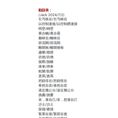
勘誤表：
(Jack 2024/7/2)
乞丐映谷/乞丐峽谷
以控制連接/以控制纜連接
哨壁/峭壁
賽步觸/賽步霸
雛峽谷/離峽谷
節流闕/節流閥
離開衝/離開俯衝
趨勝/翅膀
彷德/彷彿
脫際/脫離
捧車/摔車
航髒/骯髒
貴罵/責罵
把錯侄在/把錯怪在
奉然自若/泰然自若
過近幾公分/逼近幾公分
挑爨/挑釁
呆，著自己/呆，想著自己
沙士/沙土
探撞/擦撞
緊累在後/緊跟在後