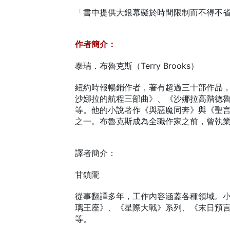
「書中提供大銀幕礙於時間限制而不得不
作者簡介：
泰瑞．布魯克斯（Terry Brooks）
紐約時報暢銷作者，著有超過三十部作品
沙娜拉的航程三部曲》、《沙娜拉高階德
等。他的小說著作《與惡魔同奔》與《聖言
之一。布魯克斯成為全職作家之前，曾執
譯者簡介：
甘鎮隴
從事翻譯多年，工作內容涵蓋各種領域。
璃王座》、《星際大戰》系列、《末日預
等。