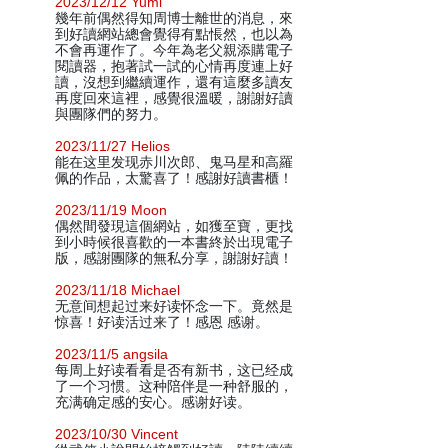
2023/12/12 Yumi
幾年前偶然得知周博士離世的消息，來
到好讀網站總會覺得有點悵然，也以為
不會再運作了。今年為老父親添購電子
閱讀器，抱著試一試的心情再度連上好
讀，沒想到繼續運作，還有這麼多讀友
再度回來這裡，感覺很溫暖，謝謝好讀
與團隊們的努力。
2023/11/27 Helios
能在这里发现赤川次郎、鬼马星和高羅
佩的作品，太驚喜了！感謝好讀書櫃！
2023/11/19 Moon
偶然間發現這個網站，如獲至寶，更找
到小時候很喜歡的一本書終於出現電子
版，感謝團隊的無私分享，謝謝好讀！
2023/11/18 Michael
无意间想起过来好读怀念一下。竟然是
惊喜！好读活过来了！感恩 感谢。
2023/11/5 angsila
每周上好读看看是否有新书，这已经成
了一个习惯。这种陪伴是一种舒服的，
充满确定感的安心。感谢好读。
2023/10/30 Vincent