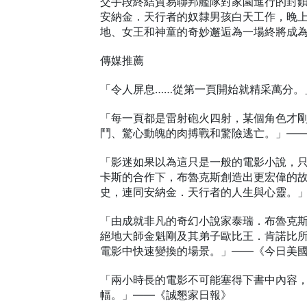
交手段終結貿易聯邦艦隊對家園進行的封
安納金．天行者的奴隸男孩白天工作，晚
地、女王和神童的奇妙邂逅為一場終將成
傳媒推薦
「令人屏息……從第一頁開始就精采萬分。
「每一頁都是雷射砲火四射，某個角色才
鬥、驚心動魄的肉搏戰和驚險逃亡。」—
「影迷如果以為這只是一般的電影小說，
卡斯的合作下，布魯克斯創造出更宏偉的
史，連同安納金．天行者的人生與心靈。
「由成就非凡的奇幻小說家泰瑞．布魯克
絕地大師金魁剛及其弟子歐比王．肯諾比
電影中快速變換的場景。」——《今日美
「兩小時長的電影不可能塞得下書中內容
幅。」——《誠懇家日報》