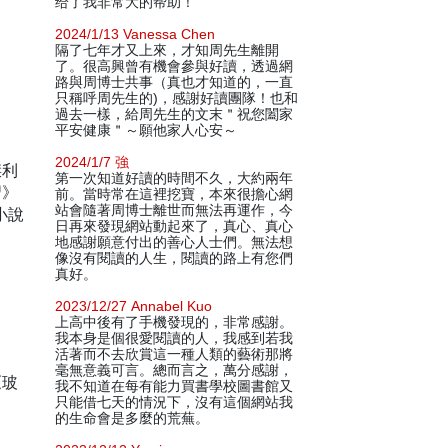
给了我非常大的帮助！
2024/1/13 Vanessa Chen
隔了七年才又上來，才知周先生離開
了。很高興曾有機會參與好讀，透過網
路與周博士共事（真也才知道的，一直
只稱呼周先生的)，感謝好讀團隊！也和
過去一樣，給周先生的文末＂祝您闔家
平安健康＂～願他家人心安～
2024/1/7 強
傑利
第一次知道好讀的時間不久，大約兩年
習》
前。當時常在這裡挖寶，本來很擔心網
站會隨著周博士離世而無法再運作，今
小說
日再來發現網站動起來了，真心、真心
地感謝願意付出的善心人士們。無法想
像沒有閱讀的人生，閱讀的路上有您們
真好。
2023/12/27 Annabel Kuo
上高中後有了手機發現的，非常感謝。
我本身是個很愛閱讀的人，我感到若我
活著而不去欣賞這一種人類的藝術那將
毫無意義可言。總而言之，萬分感謝，
《玻
我不知道在每有能力買書學校圖書館又
》
只能借七天的情況下，沒有這個網站我
的生命會是多麼的荒蕪。