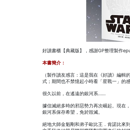
好讀書櫃【典藏版】，感謝GP整理製作epu
本書簡介：
（製作讀友感言：這是我在《好讀》編輯
式；期間也不禁憶起小時看「星戰一」的
很久以前，在遙遠的銀河系……
據信滅絕多時的邪惡勢力再次崛起。現在
銀河系保存希望，免於毀滅。
絕地大師金魁剛和弟子歐比王．肯諾比來