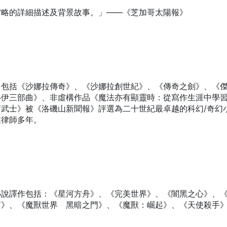
省略的詳細描述及背景故事。」——《芝加哥太陽報》
，包括《沙娜拉傳奇》、《沙娜拉創世紀》、《傳奇之劍》、《
魯伊三部曲》、非虛構作品《魔法亦有顯靈時：從寫作生涯中學
武士》被《洛磯山新聞報》評選為二十世紀最卓越的科幻/奇幻
業律師多年。
小說譯作包括：《星河方舟》、《完美世界》、《闇黑之心》、
言》、《魔獸世界 黑暗之門》、《魔獸：崛起》、《天使殺手