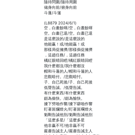
隨待問圍/隨待周圍
储身向前/俯身向前
斗蓬/斗篷
(L8879 2024/6/1)
空，白畫餘暉/空，白晝餘暉
空。白畫已退/空。白晝已退
是這麽說的/是這麼說的
他能赢！或/他能贏！或
那樣局促擁擠/那樣侷促擁擠
，這趙任務/，這趟任務
橘紅眼晴回瞪/橘紅眼睛回瞪
我什麽都沒/我什麼都沒
帽和斗蓬的人/帽和斗篷的人
悲觀暗付。/悲觀暗忖。
子、自已死後/子、自己死後
低聲告誠。/低聲告誡。
有什麽東西/有什麼東西
頗為偷快。/頗為愉快。
擾下劈啪作響/擾下噼啪作響
盯著斑爛燈火/盯著斑斕燈火
魁剛告誠他別/魁剛告誡他別
「這麽多星/「這麼多星
他非赢不可/他非贏不可
嚴肅告誠主人/嚴肅告誡主人