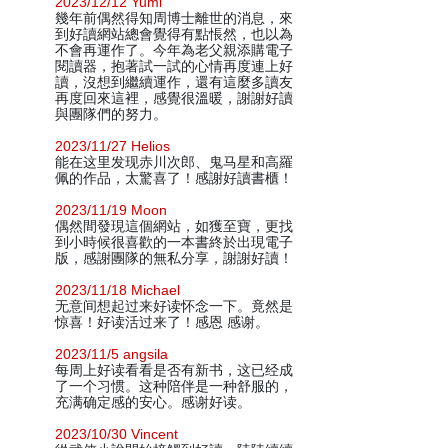
2023/12/12 Yumi
幾年前偶然得知周博士離世的消息，來
到好讀網站總會覺得有點悵然，也以為
不會再運作了。今年為老父親添購電子
閱讀器，抱著試一試的心情再度連上好
讀，沒想到繼續運作，還有這麼多讀友
再度回來這裡，感覺很溫暖，謝謝好讀
與團隊們的努力。
2023/11/27 Helios
能在这里发现赤川次郎、鬼马星和高羅
佩的作品，太驚喜了！感謝好讀書櫃！
2023/11/19 Moon
偶然間發現這個網站，如獲至寶，更找
到小時候很喜歡的一本書終於出現電子
版，感謝團隊的無私分享，謝謝好讀！
2023/11/18 Michael
无意间想起过来好读怀念一下。竟然是
惊喜！好读活过来了！感恩 感谢。
2023/11/5 angsila
每周上好读看看是否有新书，这已经成
了一个习惯。这种陪伴是一种舒服的，
充满确定感的安心。感谢好读。
2023/10/30 Vincent