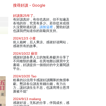
搜尋好讀 - Google
好讀第25年了
。
有好讀真好，有你也真好。但不知遍及
各地的你，究竟有多少。若你從未或很
久沒贊助過好讀，
請按這裡
，贊助好讀
也讓我們知道你的鼓勵與支持。
2024/12/3 小黄
前人栽树，后人乘凉。感谢好读网站，
感谢所有的故事。
2024/10/22 蘇菲
感謝好讀各界人士的無私奉獻并分享了
不同種類的書藏。在異地難以購買中文
書籍，好讀提供一個很好的中文書閱讀
平台。
2024/10/20 Tao
粗暴的以信用卡感謝好讀團隊的無償奉
獻。懇請各位讀友有錢出錢，有力出
力，讓好讀生生不息，也讓周博士恩澤
廣被不熄°
2024/9/13 maliang
感谢好读，无私的分享，伴我成长，感