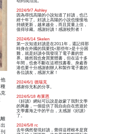
动到我泪流。
2024/9/7 Ashley
因為尋找高陽的小說知道了好讀，也已
經十年了。好讀上高陽的小說也慢慢地
持續更新，越來越全，而且質量上佳，
值得珍藏。感謝好讀！感謝校對者！
2024/6/14 Skelen
第一次知道好讀是在2011年，還記得那
時身在外國的我要找<那些年>是十分困
難，就是好讀令我發現了電子書的世
界。雖然我也會買實體書，但在這十多
年間，也會不斷在這裡找書看。身處香
港也要十分感謝創辦人和製作電子書的
各位讀友，感謝大家！
。他
2024/6/1 德瑞克
兩種
感谢你无私的分享。
馬克
2024/5/18 布莱恩
隨
《好讀》網站可以說是啟蒙了我對文學
的興趣，一個提供了我自由自在悠遊於
文學書海之中的平台，太感謝《好讀》
了。
流離
曾出
2024/5/8 rc
去年偶然發現好讀，覺得這裡根本是寶
報刊