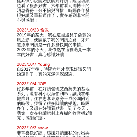
從武俠小說開始接觸到好讀，陸陸續續
也看了很多好書，六年前看到周博士的
消息覺得十分不捨與可惜，時隔多年發
現好讀又重新運作了，實在感到非常開
心與感謝！
2023/10/23 偷泥
2019年的某天，我在這裡遇見了薩豐的
風之影，便開啟了我的閱讀之路，才知
道原來閱讀是一件多麼快樂的事情。
2023年的今天，我依然在這裡遇見一本
本的好書，真心感謝好讀！
2023/10/7 Young
自2017年後，時隔六年才發現好讀又開
始運作了，真的充滿深深感謝。
2023/10/4 JOE
好多年前，在好讀發現艾西莫夫的基地
系列，還有科小說海伯利昂，讓我在年
輕歲月，住在忠孝東路旁玉成公園附近
的時候，獲得了很多閱讀的樂趣。時隔
多年，又想在好讀看點書，到了今天，
我第一次在好讀把村上春樹的收音機2讀
完，感謝好讀~
2023/10/3 snow
非常喜歡好讀，感謝好讀無私的付出與