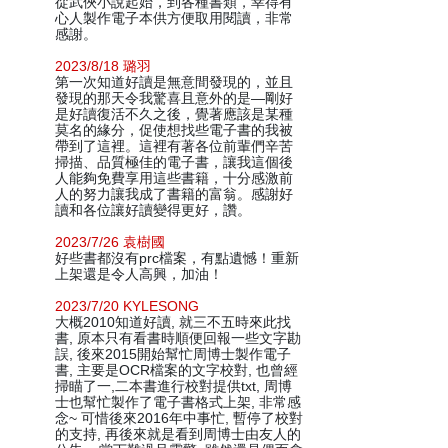
從武俠小說起始，到各種書類，幸得有
心人製作電子本供方便取用閱讀，非常
感謝。
2023/8/18 璐羽
第一次知道好讀是無意間發現的，並且
發現的那天令我驚喜且意外的是—剛好
是好讀復活不久之後，覺著應該是某種
莫名的緣分，促使想找些電子書的我被
帶到了這裡。這裡有著各位前輩們辛苦
掃描、品質極佳的電子書，讓我這個後
人能夠免費享用這些書籍，十分感激前
人的努力讓我成了書籍的富翁。感謝好
讀和各位讓好讀變得更好，讚。
2023/7/26 袁樹國
好些書都沒有prc檔案，有點遺憾！重新
上架還是令人高興，加油！
2023/7/20 KYLESONG
大概2010知道好讀, 就三不五時來此找
書, 原本只有看書時順便回報一些文字勘
誤, 後來2015開始幫忙周博士製作電子
書, 主要是OCR檔案的文字校對, 也曾經
掃瞄了一,二本書進行校對提供txt, 周博
士也幫忙製作了電子書格式上架, 非常感
念~ 可惜後來2016年中事忙, 暫停了校對
的支持, 再後來就是看到周博士由友人的