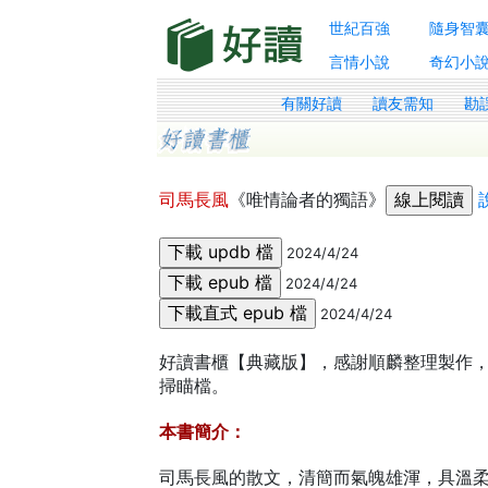
世紀百強
隨身智
言情小說
奇幻小
有關好讀
讀友需知
勘
司馬長風
《唯情論者的獨語》
2024/4/24
2024/4/24
2024/4/24
好讀書櫃【典藏版】，感謝順麟整理製作，感
掃瞄檔。
本書簡介：
司馬長風的散文，清簡而氣魄雄渾，具溫