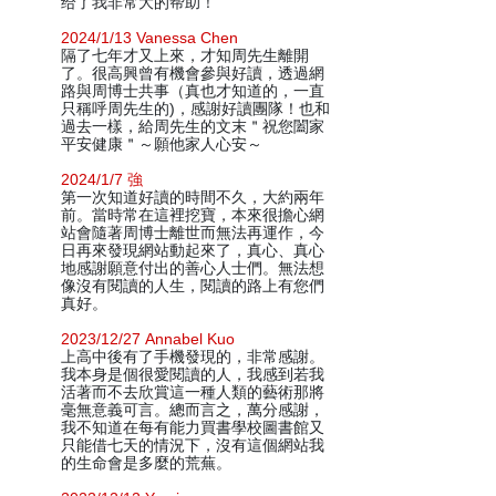
给了我非常大的帮助！
2024/1/13 Vanessa Chen
隔了七年才又上來，才知周先生離開
了。很高興曾有機會參與好讀，透過網
路與周博士共事（真也才知道的，一直
只稱呼周先生的)，感謝好讀團隊！也和
過去一樣，給周先生的文末＂祝您闔家
平安健康＂～願他家人心安～
2024/1/7 強
第一次知道好讀的時間不久，大約兩年
前。當時常在這裡挖寶，本來很擔心網
站會隨著周博士離世而無法再運作，今
日再來發現網站動起來了，真心、真心
地感謝願意付出的善心人士們。無法想
像沒有閱讀的人生，閱讀的路上有您們
真好。
2023/12/27 Annabel Kuo
上高中後有了手機發現的，非常感謝。
我本身是個很愛閱讀的人，我感到若我
活著而不去欣賞這一種人類的藝術那將
毫無意義可言。總而言之，萬分感謝，
我不知道在每有能力買書學校圖書館又
只能借七天的情況下，沒有這個網站我
的生命會是多麼的荒蕪。