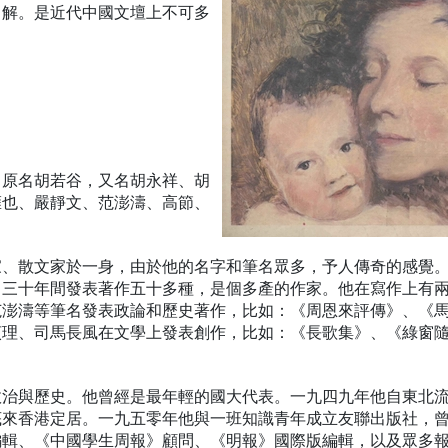
了解。是近代中國文壇上不可多
，原名胡若谷，又名胡永祥、胡
雍也、嚴靜文、范澎濤、高節、
家、散文家於一身，由於他的名字和筆名眾多，予人傳奇的感覺
，三十年間發表著作五十多種，是個多產的作家。他在寫作上有
范澎濤等筆名發表政論和歷史著作，比如：《周恩來評傳》、《
貞理、司馬長風在文學上發表創作，比如：《長歌集》、《綠窗
政治與歷史。他曾經是最年輕的國大代表。一九四九年他自東北
底來香港定居。一九五零年他與一班知識青年成立友聯出版社，
編輯、《中國學生周報》顧問、《明報》國際版編輯，以及眾多