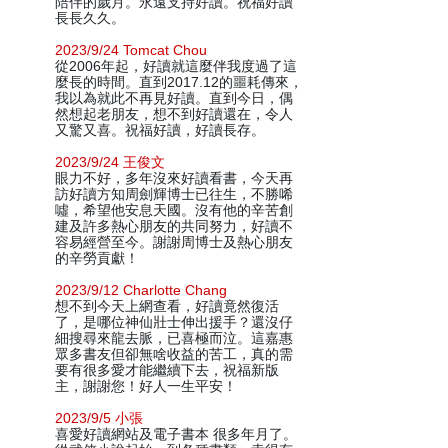
陪伴的歲月。永遠支持好讀。祝福好讀
長長久久。
2023/9/24 Tomcat Chou
從2006年起，好讀就這麼伴我度過了這
麼長的時間。直到2017.12的噩耗傳來，
我以為就此不再見好讀。直到今日，偶
然想起老朋友，想不到好讀還在，令人
又驚又喜。祝福好讀，好讀長存。
2023/9/24 王俊文
眼力不好，多年沒來好讀看書，今天再
訪好讀方知周劍輝博士已往生，不勝唏
噓，希望他安息天國。沒有他的辛苦創
建及許多熱心朋友的共同努力，好讀不
容易經營至今。謝謝周博士及熱心朋友
的辛勞貢獻！
2023/9/12 Charlotte Chang
想不到今天上網查看，好讀竟然復活
了，是哪位神仙壯士伸出援手？還沒仔
細搜尋來龍去脈，已喜極而泣。這嘉惠
眾多書友但卻無啥收益的苦工，真的需
要有很多愛才能繼續下去，祝福新版
主，謝謝您！好人一生平安！
2023/9/5 小張
喜愛好讀網站及電子書本 很多年月了。