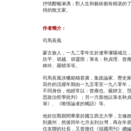
抒情酣暢淋漓；對人生和藝術都有精湛的
得的散文家。
作者簡介：
司馬長風
蒙古族人，一九二零年生於遼寧瀋陽城北
欣平、胡越、胡靈雨；筆名：秋貞理、曾
林吟、羅晴等等。
司馬長風涉獵範疇甚廣，集政論家、歷史
寫作的活躍年期由一九五零至一九八零年
不同身份，他經常以：曾雍也、嚴靜文、
思政治哲學批判》；另一方面他以筆名秋
筆》、《唯情論者的獨語》等。
他於抗戰期間畢業於國立西北大學，主修
到廣州，然後同年七月去到台灣，再在年
任友聯的社長，又曾擔任《祖國周刊》總