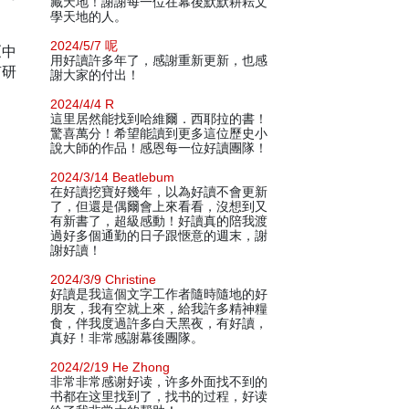
藏天地！謝謝每一位在幕後默默耕耘文
學天地的人。
2024/5/7 呢
《中
用好讀許多年了，感謝重新更新，也感
有研
謝大家的付出！
2024/4/4 R
這里居然能找到哈維爾．西耶拉的書！
驚喜萬分！希望能讀到更多這位歷史小
說大師的作品！感恩每一位好讀團隊！
2024/3/14 Beatlebum
在好讀挖寶好幾年，以為好讀不會更新
了，但還是偶爾會上來看看，沒想到又
有新書了，超級感動！好讀真的陪我渡
過好多個通勤的日子跟愜意的週末，謝
謝好讀！
2024/3/9 Christine
好讀是我這個文字工作者隨時隨地的好
朋友，我有空就上來，給我許多精神糧
食，伴我度過許多白天黑夜，有好讀，
真好！非常感謝幕後團隊。
2024/2/19 He Zhong
非常非常感谢好读，许多外面找不到的
书都在这里找到了，找书的过程，好读