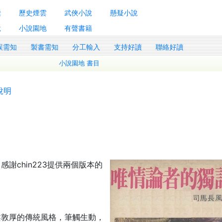
囊
歷史煙雲
武俠小說
懸疑小說
說
小說園地
有聲書籍
誤需知
製書需知
分工輸入
支持好讀
聯絡好讀
小說園地 書目
說明
謝chin223提供兩個版本的
柔敦厚的傳統風格，筆觸生動，