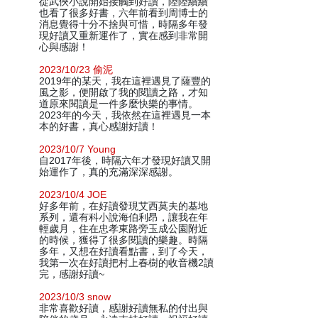
從武俠小說開始接觸到好讀，陸陸續續
也看了很多好書，六年前看到周博士的
消息覺得十分不捨與可惜，時隔多年發
現好讀又重新運作了，實在感到非常開
心與感謝！
2023/10/23 偷泥
2019年的某天，我在這裡遇見了薩豐的
風之影，便開啟了我的閱讀之路，才知
道原來閱讀是一件多麼快樂的事情。
2023年的今天，我依然在這裡遇見一本
本的好書，真心感謝好讀！
2023/10/7 Young
自2017年後，時隔六年才發現好讀又開
始運作了，真的充滿深深感謝。
2023/10/4 JOE
好多年前，在好讀發現艾西莫夫的基地
系列，還有科小說海伯利昂，讓我在年
輕歲月，住在忠孝東路旁玉成公園附近
的時候，獲得了很多閱讀的樂趣。時隔
多年，又想在好讀看點書，到了今天，
我第一次在好讀把村上春樹的收音機2讀
完，感謝好讀~
2023/10/3 snow
非常喜歡好讀，感謝好讀無私的付出與