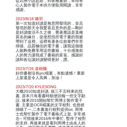
從武俠小說起始，到各種書類，幸得有
心人製作電子本供方便取用閱讀，非常
感謝。
2023/8/18 璐羽
第一次知道好讀是無意間發現的，並且
發現的那天令我驚喜且意外的是—剛好
是好讀復活不久之後，覺著應該是某種
莫名的緣分，促使想找些電子書的我被
帶到了這裡。這裡有著各位前輩們辛苦
掃描、品質極佳的電子書，讓我這個後
人能夠免費享用這些書籍，十分感激前
人的努力讓我成了書籍的富翁。感謝好
讀和各位讓好讀變得更好，讚。
2023/7/26 袁樹國
好些書都沒有prc檔案，有點遺憾！重新
上架還是令人高興，加油！
2023/7/20 KYLESONG
大概2010知道好讀, 就三不五時來此找
書, 原本只有看書時順便回報一些文字勘
誤, 後來2015開始幫忙周博士製作電子
書, 主要是OCR檔案的文字校對, 也曾經
掃瞄了一,二本書進行校對提供txt, 周博
士也幫忙製作了電子書格式上架, 非常感
念~ 可惜後來2016年中事忙, 暫停了校對
的支持, 再後來就是看到周博士由友人的