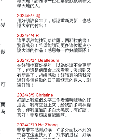
藏天地！謝謝每一位在幕後默默耕耘文
學天地的人。
2024/5/7 呢
切。
用好讀許多年了，感謝重新更新，也感
喜愛
謝大家的付出！
2024/4/4 R
這里居然能找到哈維爾．西耶拉的書！
優
驚喜萬分！希望能讀到更多這位歷史小
說大師的作品！感恩每一位好讀團隊！
叫做
2024/3/14 Beatlebum
在好讀挖寶好幾年，以為好讀不會更新
了，但還是偶爾會上來看看，沒想到又
有新書了，超級感動！好讀真的陪我渡
過好多個通勤的日子跟愜意的週末，謝
不可
謝好讀！
2024/3/9 Christine
好讀是我這個文字工作者隨時隨地的好
顯而
朋友，我有空就上來，給我許多精神糧
食，伴我度過許多白天黑夜，有好讀，
因為
真好！非常感謝幕後團隊。
2024/2/19 He Zhong
非常非常感谢好读，许多外面找不到的
憧
书都在这里找到了，找书的过程，好读