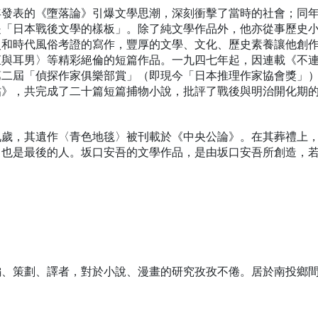
年發表的《墮落論》引爆文學思潮，深刻衝擊了當時的社會；同
是「日本戰後文學的樣板」。除了純文學作品外，他亦從事歷史
史和時代風俗考證的寫作，豐厚的文學、文化、歷史素養讓他創
姬與耳男〉等精彩絕倫的短篇作品。一九四七年起，因連載《不
第二屆「偵探作家俱樂部賞」（即現今「日本推理作家協會獎」
帖》，共完成了二十篇短篇捕物小說，批評了戰後與明治開化期
九歲，其遺作〈青色地毯〉被刊載於《中央公論》。在其葬禮上
、也是最後的人。坂口安吾的文學作品，是由坂口安吾所創造，
編、策劃、譯者，對於小說、漫畫的研究孜孜不倦。居於南投鄉