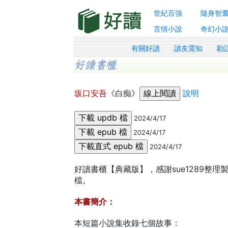
世紀百強
隨身智
言情小說
奇幻小
有關好讀
讀友需知
勘
坂口安吾
《白痴》
說明
2024/4/17
2024/4/17
2024/4/17
好讀書櫃【典藏版】，感謝sue1289整理製
檔。
本書簡介：
本短篇小說集收錄七個故事：