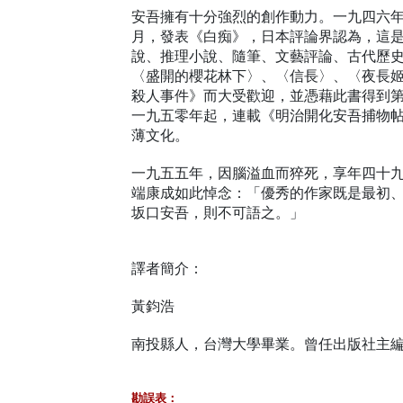
安吾擁有十分強烈的創作動力。一九四六
月，發表《白痴》，日本評論界認為，這
說、推理小說、隨筆、文藝評論、古代歷
〈盛開的櫻花林下〉、〈信長〉、〈夜長
殺人事件》而大受歡迎，並憑藉此書得到
一九五零年起，連載《明治開化安吾捕物
薄文化。
一九五五年，因腦溢血而猝死，享年四十
端康成如此悼念：「優秀的作家既是最初
坂口安吾，則不可語之。」
譯者簡介：
黃鈞浩
南投縣人，台灣大學畢業。曾任出版社主
勘誤表：