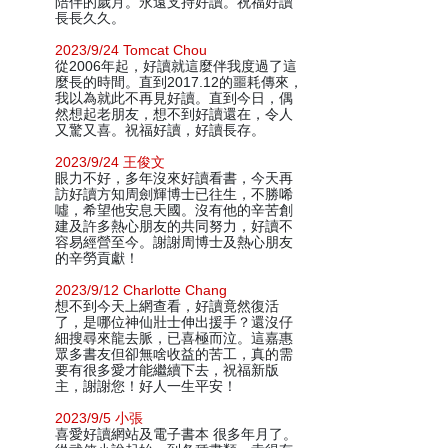
陪伴的歲月。永遠支持好讀。祝福好讀
長長久久。
2023/9/24 Tomcat Chou
從2006年起，好讀就這麼伴我度過了這
麼長的時間。直到2017.12的噩耗傳來，
我以為就此不再見好讀。直到今日，偶
然想起老朋友，想不到好讀還在，令人
又驚又喜。祝福好讀，好讀長存。
2023/9/24 王俊文
眼力不好，多年沒來好讀看書，今天再
訪好讀方知周劍輝博士已往生，不勝唏
噓，希望他安息天國。沒有他的辛苦創
建及許多熱心朋友的共同努力，好讀不
容易經營至今。謝謝周博士及熱心朋友
的辛勞貢獻！
2023/9/12 Charlotte Chang
想不到今天上網查看，好讀竟然復活
了，是哪位神仙壯士伸出援手？還沒仔
細搜尋來龍去脈，已喜極而泣。這嘉惠
眾多書友但卻無啥收益的苦工，真的需
要有很多愛才能繼續下去，祝福新版
主，謝謝您！好人一生平安！
2023/9/5 小張
喜愛好讀網站及電子書本 很多年月了。