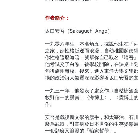
作者簡介：
坂口安吾（Sakaguchi Ango）
一九零六年生，本名炳五，據說他生在「
之家，然性格叛逆而浪漫，自幼稚園起便
你性格這麼晦暗，就幫你自己取名『暗吾
他考試交了白卷，被學校開除，在課桌上
句後旋即離校。後來，進入東洋大學文學
揚的政治詩人氣質深深影響著坂口安吾的
一九三一年，他發表了處女作〈自枯樹酒
牧野信一的讚賞；〈海博士〉、〈霓博士
作。
安吾是戰後新文學的旗手，和太宰治、石
廢為武器，對置身於日本世俗的生存姿態
一套頹廢又浪漫的「輸家哲學」。