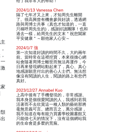
给了我非常大的帮助！
2024/1/13 Vanessa Chen
隔了七年才又上來，才知周先生離開
了。很高興曾有機會參與好讀，透過網
路與周博士共事（真也才知道的，一直
只稱呼周先生的)，感謝好讀團隊！也和
過去一樣，給周先生的文末＂祝您闔家
平安健康＂～願他家人心安～
地主
了，
2024/1/7 強
第一次知道好讀的時間不久，大約兩年
後，
前。當時常在這裡挖寶，本來很擔心網
」一
站會隨著周博士離世而無法再運作，今
日再來發現網站動起來了，真心、真心
其激
地感謝願意付出的善心人士們。無法想
像沒有閱讀的人生，閱讀的路上有您們
真好。
說家
2023/12/27 Annabel Kuo
傑
上高中後有了手機發現的，非常感謝。
我本身是個很愛閱讀的人，我感到若我
活著而不去欣賞這一種人類的藝術那將
毫無意義可言。總而言之，萬分感謝，
和頹
我不知道在每有能力買書學校圖書館又
築出
只能借七天的情況下，沒有這個網站我
的生命會是多麼的荒蕪。