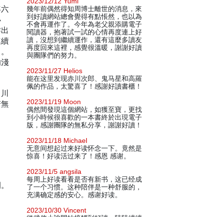
2023/12/12 Yumi
年六
幾年前偶然得知周博士離世的消息，來
到好讀網站總會覺得有點悵然，也以為
小
不會再運作了。今年為老父親添購電子
作出
閱讀器，抱著試一試的心情再度連上好
連續
讀，沒想到繼續運作，還有這麼多讀友
再度回來這裡，感覺很溫暖，謝謝好讀
）。
與團隊們的努力。
的淺
2023/11/27 Helios
能在这里发现赤川次郎、鬼马星和高羅
佩的作品，太驚喜了！感謝好讀書櫃！
，川
2023/11/19 Moon
若無
偶然間發現這個網站，如獲至寶，更找
到小時候很喜歡的一本書終於出現電子
版，感謝團隊的無私分享，謝謝好讀！
2023/11/18 Michael
无意间想起过来好读怀念一下。竟然是
惊喜！好读活过来了！感恩 感谢。
2023/11/5 angsila
每周上好读看看是否有新书，这已经成
間。
了一个习惯。这种陪伴是一种舒服的，
充满确定感的安心。感谢好读。
2023/10/30 Vincent