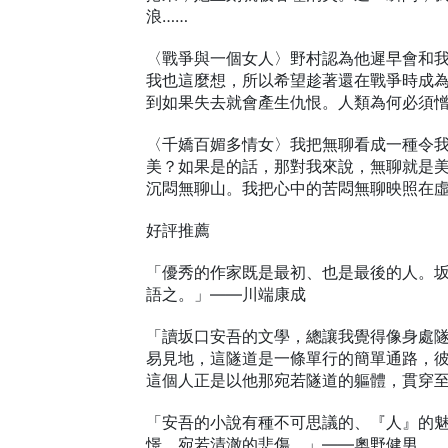
浪……
〈戰爭與一個女人〉野村認為他遲早會和
我也這麼想，所以希望趁著還在戰爭時成
到如果失去就會產生仇恨。人類為何必須憎
〈千嬌百媚多情女〉我把無聊看成一種令
美？如果是的話，那對我來說，無聊就是
沉悶無聊山。我把心中的苦悶無聊映照在虛
好評推薦
「優秀的作家既是最初、也是最後的人。
語之。」——川端康成
「讀坂口安吾的文學，總讓我覺得像身處
易見地，這隧道是一條單行的簡單通路，
這個人正是以他那宛若隧道的軀體，貫穿
「安吾的小說有種不可思議的、『人』的
憬，宛若清澈的悲傷。」——奧野健男