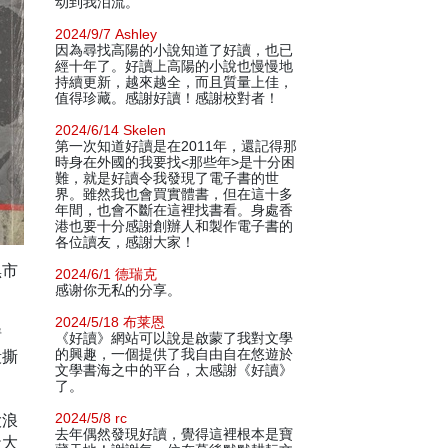
动到我泪流。
2024/9/7 Ashley
因為尋找高陽的小說知道了好讀，也已
經十年了。好讀上高陽的小說也慢慢地
持續更新，越來越全，而且質量上佳，
值得珍藏。感謝好讀！感謝校對者！
2024/6/14 Skelen
第一次知道好讀是在2011年，還記得那
時身在外國的我要找<那些年>是十分困
難，就是好讀令我發現了電子書的世
界。雖然我也會買實體書，但在這十多
年間，也會不斷在這裡找書看。身處香
港也要十分感謝創辦人和製作電子書的
各位讀友，感謝大家！
黑市
2024/6/1 德瑞克
感谢你无私的分享。
2024/5/18 布莱恩
情
《好讀》網站可以說是啟蒙了我對文學
毀撕
的興趣，一個提供了我自由自在悠遊於
文學書海之中的平台，太感謝《好讀》
了。
大浪
2024/5/8 rc
去年偶然發現好讀，覺得這裡根本是寶
天大