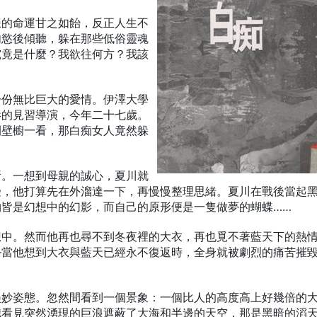
樣的命運甘之如飴，反正人生不
肉慾後傾聽，躲在那些低俗靈魂
究竟是什麼？我欲往何方？我該
一份無比巨大的愛情。伊澤大學
影的見習導演，今年二十七歲。
開壁櫥一看，那白痴女人竟然躲
所。一想到母親的誠心，夏川就
受，他打算先在外溜達一下，再慢慢整理思緒。夏川在戰後當起
皆是幻想中的幻影，而自己的原形便是一隻做夢的蝴蝶……
想中。然而他再也尋不到冬夜裡的大衣，再也覓不著藍天下的熱
—當他想到大衣與藍天已經永不復返時，全身就被劇烈的痛苦摧
美妙姿態。忽然間看到一個景象：一個比人的高度高上好幾倍的
我看見突然湧現的巨浪遮蔽了大海和半邊的天空，那是黑暗的滔