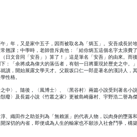
丙午」年，又是家中五子，因而被取名為「炳五」。安吾成長於
經常翹課；中學時，老師曾斥責他：「給你炳五這個名字太浪費
』（日文音同「安吾」）算了！」這是筆名「安吾」的由來。而
刻下：「余將成為偉大的落伍者，有朝一日將重現於歷史之中。
部就讀，開始展露文學天才。父親坂口仁一郎是著名的漢詩人，
文學性格。
倉之中〉。隨後，〈風博士〉、〈黑谷村〉兩篇小說受到著名小
的頹廢〉及長篇小說《竹叢之家》更被島崎藤村、宇野浩二譽為
川淳、織田作之助並列為「無賴派」的代表人物，以肉身的墮落
展開深切的內省，即便成為人生的輸家也不願涉入社會鬥爭，構