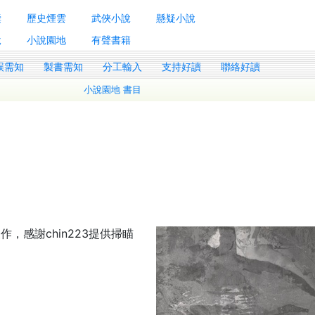
囊
歷史煙雲
武俠小說
懸疑小說
說
小說園地
有聲書籍
誤需知
製書需知
分工輸入
支持好讀
聯絡好讀
小說園地 書目
作，感謝chin223提供掃瞄