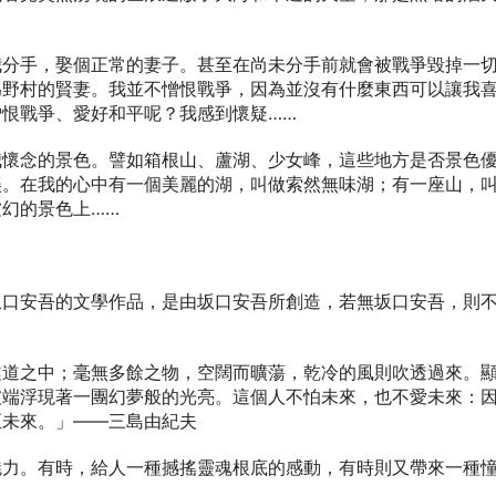
我分手，娶個正常的妻子。甚至在尚未分手前就會被戰爭毀掉一
為野村的賢妻。我並不憎恨戰爭，因為並沒有什麼東西可以讓我
恨戰爭、愛好和平呢？我感到懷疑……
我懷念的景色。譬如箱根山、蘆湖、少女峰，這些地方是否景色
美。在我的心中有一個美麗的湖，叫做索然無味湖；有一座山，
幻的景色上……
坂口安吾的文學作品，是由坂口安吾所創造，若無坂口安吾，則
隧道之中；毫無多餘之物，空闊而曠蕩，乾冷的風則吹透過來。
彼端浮現著一團幻夢般的光亮。這個人不怕未來，也不愛未來：
至未來。」——三島由紀夫
魅力。有時，給人一種撼搖靈魂根底的感動，有時則又帶來一種