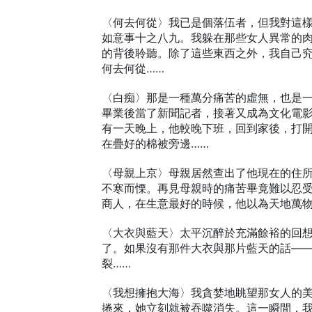
〈何去何從〉我已是個落伍者，但我對這
如意事十之八九。我躲在那些女人異常的
的背後聆聽。除了這些東西之外，我自己
何去何從……
〈白痴〉那是一種萬分痛苦的虛無，也是
畢業後當了新聞記者，接著又成為文化電
有一天晚上，他較晚下班，回到家後，打
在疊好的棉被旁邊……
〈母親上京〉母親居然查出了他現在的住
不寒而慄。再見母親時的痛苦畢竟難以忍
商人，在生意最好的時候，他以為天地萬物
〈大衣與藍天〉太平沉醉於充滿餘裕的回
了。如果沒有那件大衣與那片藍天的話—
裂……
〈我想擁抱大海〉我貪婪地眺望那女人的
捲來，她立刻就被吞噬消失。這一瞬間，