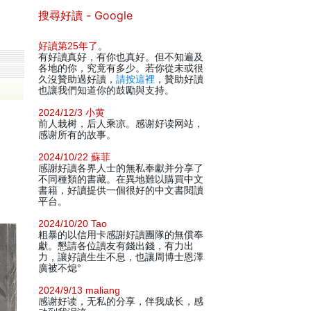
搜尋好讀 - Google
好讀第25年了
。
有好讀真好，有你也真好。但不知遍及
各地的你，究竟有多少。若你從未或很
久沒贊助過好讀，
請按這裡
，贊助好讀
也讓我們知道你的鼓勵與支持。
2024/12/3 小黄
前人栽树，后人乘凉。感谢好读网站，
感谢所有的故事。
2024/10/22 蘇菲
感謝好讀各界人士的無私奉獻并分享了
不同種類的書藏。在異地難以購買中文
書籍，好讀提供一個很好的中文書閱讀
平台。
2024/10/20 Tao
粗暴的以信用卡感謝好讀團隊的無償奉
獻。懇請各位讀友有錢出錢，有力出
力，讓好讀生生不息，也讓周博士恩澤
廣被不熄°
2024/9/13 maliang
感谢好读，无私的分享，伴我成长，感