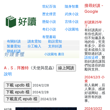
搜尋好讀 -
世紀百強
隨身智囊
Google
歷史煙雲
武俠小說
懸疑小說
言情小說
好讀第25年
了
。
奇幻小說
小說園地
有好讀真好，
有你也真好。
有聲書籍
但不知遍及各
有關好讀
讀友需知
勘誤需知
地的你，究竟
有多少。若你
製書需知
分工輸入
支持好讀
從未或很久沒
聯絡好讀
贊助過好讀，
小說園地 書目
請按這裡
，贊
助好讀也讓我
們知道你的鼓
A．S．拜雅特
《天使與昆蟲》
勵與支持。
說明
2024/12/3 小
黄
前人栽树，后
2024/2/28
人乘凉。感谢
2024/2/28
好读网站，感
谢所有的故
2024/2/28
事。
2024/10/22
好讀