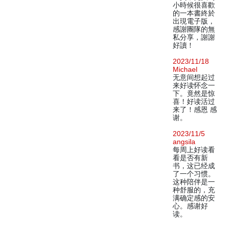
小時候很喜歡
的一本書終於
出現電子版，
感謝團隊的無
私分享，謝謝
好讀！
2023/11/18
Michael
无意间想起过
来好读怀念一
下。竟然是惊
喜！好读活过
来了！感恩 感
谢。
2023/11/5
angsila
每周上好读看
看是否有新
书，这已经成
了一个习惯。
这种陪伴是一
种舒服的，充
满确定感的安
心。感谢好
读。