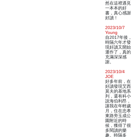
然在這裡遇見
一本本的好
書，真心感謝
好讀！
2023/10/7
Young
自2017年後，
時隔六年才發
現好讀又開始
運作了，真的
充滿深深感
謝。
2023/10/4
JOE
好多年前，在
好讀發現艾西
莫夫的基地系
列，還有科小
說海伯利昂，
讓我在年輕歲
月，住在忠孝
東路旁玉成公
園附近的時
候，獲得了很
多閱讀的樂
趣。時隔多