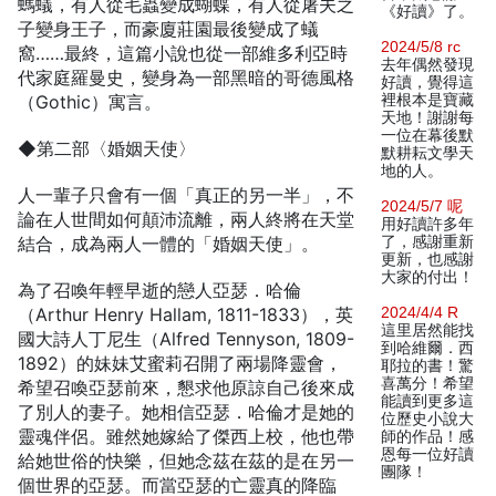
螞蟻，有人從毛蟲變成蝴蝶，有人從屠夫之
《好讀》了。
子變身王子，而豪廈莊園最後變成了蟻
2024/5/8 rc
窩……最終，這篇小說也從一部維多利亞時
去年偶然發現
代家庭羅曼史，變身為一部黑暗的哥德風格
好讀，覺得這
（Gothic）寓言。
裡根本是寶藏
天地！謝謝每
一位在幕後默
◆第二部〈婚姻天使〉
默耕耘文學天
地的人。
人一輩子只會有一個「真正的另一半」，不
2024/5/7 呢
論在人世間如何顛沛流離，兩人終將在天堂
用好讀許多年
結合，成為兩人一體的「婚姻天使」。
了，感謝重新
更新，也感謝
大家的付出！
為了召喚年輕早逝的戀人亞瑟．哈倫
（Arthur Henry Hallam, 1811-1833），英
2024/4/4 R
這里居然能找
國大詩人丁尼生（Alfred Tennyson, 1809-
到哈維爾．西
1892）的妹妹艾蜜莉召開了兩場降靈會，
耶拉的書！驚
喜萬分！希望
希望召喚亞瑟前來，懇求他原諒自己後來成
能讀到更多這
了別人的妻子。她相信亞瑟．哈倫才是她的
位歷史小說大
靈魂伴侶。雖然她嫁給了傑西上校，他也帶
師的作品！感
恩每一位好讀
給她世俗的快樂，但她念茲在茲的是在另一
團隊！
個世界的亞瑟。而當亞瑟的亡靈真的降臨