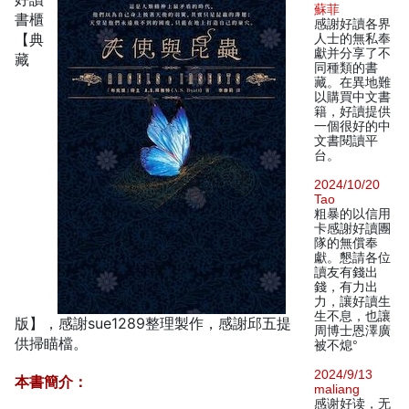
蘇菲
書櫃
感謝好讀各界
【典
人士的無私奉
獻并分享了不
藏
同種類的書
藏。在異地難
以購買中文書
籍，好讀提供
一個很好的中
文書閱讀平
台。
2024/10/20
Tao
粗暴的以信用
卡感謝好讀團
隊的無償奉
獻。懇請各位
讀友有錢出
錢，有力出
力，讓好讀生
生不息，也讓
版】，感謝sue1289整理製作，感謝邱五提
周博士恩澤廣
供掃瞄檔。
被不熄°
2024/9/13
本書簡介：
maliang
感谢好读，无