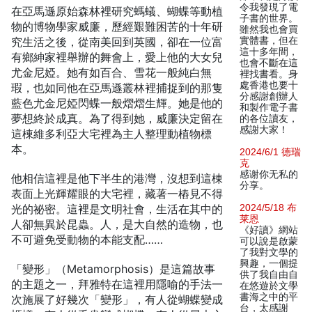
令我發現了電
在亞馬遜原始森林裡研究螞蟻、蝴蝶等動植
子書的世界。
物的博物學家威廉，歷經艱難困苦的十年研
雖然我也會買
究生活之後，從南美回到英國，卻在一位富
實體書，但在
這十多年間，
有鄉紳家裡舉辦的舞會上，愛上他的大女兒
也會不斷在這
尤金尼婭。她有如百合、雪花一般純白無
裡找書看。身
處香港也要十
瑕，也如同他在亞馬遜叢林裡捕捉到的那隻
分感謝創辦人
藍色尤金尼婭閃蝶一般熠熠生輝。她是他的
和製作電子書
夢想終於成真。為了得到她，威廉決定留在
的各位讀友，
感謝大家！
這棟維多利亞大宅裡為主人整理動植物標
本。
2024/6/1 德瑞
克
感谢你无私的
他相信這裡是他下半生的港灣，沒想到這棟
分享。
表面上光輝耀眼的大宅裡，藏著一樁見不得
光的祕密。這裡是文明社會，生活在其中的
2024/5/18 布
莱恩
人卻無異於昆蟲。人，是大自然的造物，也
《好讀》網站
不可避免受動物的本能支配……
可以說是啟蒙
了我對文學的
興趣，一個提
「變形」（Metamorphosis）是這篇故事
供了我自由自
的主題之一，拜雅特在這裡用隱喻的手法一
在悠遊於文學
書海之中的平
次施展了好幾次「變形」，有人從蝴蝶變成
台，太感謝