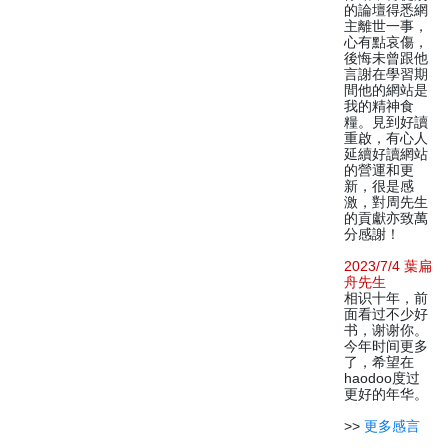
的論壇得悉網
主離世一事，
心有點哀傷，
後悔未曾跟他
言謝在學習期
間他的網站是
我的精神食
糧。見到好讀
重啟，有心人
延續好讀網站
的營運和更
新，很是感
激，對周先生
的貢獻亦致萬
分感謝！
2023/7/4 葉扁
舟先生
相识十年，前
面看过不少好
书，谢谢你。
今年时间更多
了，希望在
haodoo度过
更好的年华。
>>
更多感言