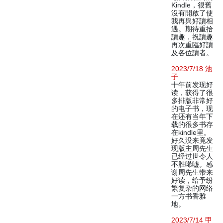
Kindle，很舊
沒有開啟了使
我再與好讀相
遇。期待重拾
讀趣，祝讀趣
再次重臨好讀
及各位讀者。
2023/7/18 池
子
十年前发现好
读，获得了很
多排版非常好
的电子书，现
在还有当年下
载的很多书存
在kindle里。
好久没来竟发
现版主周先生
已经过世令人
不胜唏嘘。感
谢周先生带来
好读，给予纷
繁复杂的网络
一方书香雅
地。
2023/7/14 甲