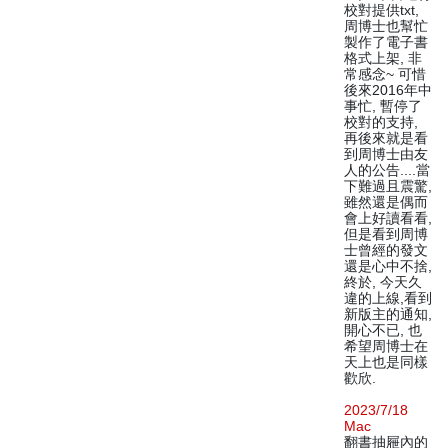
校對提供txt,
周博士也幫忙
製作了電子書
格式上架, 非
常感念~ 可惜
後來2016年中
事忙, 暫停了
校對的支持,
再後來就是看
到周博士由友
人的公告....當
下難過且震驚,
雖然還是偶而
會上好讀看看,
但是看到周博
士曾經的發文
還是心中不捨,
終於, 今天久
違的上線,看到
新版主的通知,
開心不已, 也
希望周博士在
天上也是同樣
歡欣.
2023/7/18
Mac
翻書抽屜內的