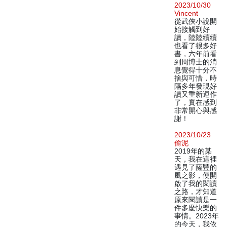
2023/10/30
Vincent
從武俠小說開
始接觸到好
讀，陸陸續續
也看了很多好
書，六年前看
到周博士的消
息覺得十分不
捨與可惜，時
隔多年發現好
讀又重新運作
了，實在感到
非常開心與感
謝！
2023/10/23
偷泥
2019年的某
天，我在這裡
遇見了薩豐的
風之影，便開
啟了我的閱讀
之路，才知道
原來閱讀是一
件多麼快樂的
事情。2023年
的今天，我依