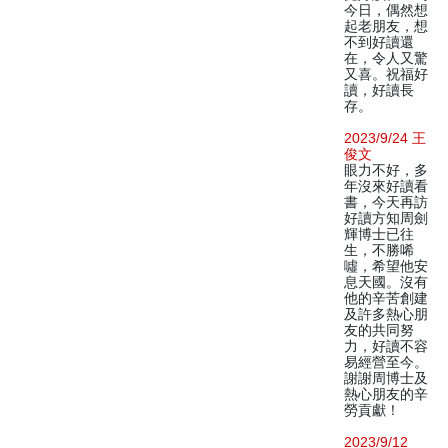
今日，偶然想
起老朋友，想
不到好讀還
在，令人又驚
又喜。祝福好
讀，好讀長
存。
2023/9/24 王
俊文
眼力不好，多
年沒來好讀看
書，今天再訪
好讀方知周劍
輝博士已往
生，不勝唏
噓，希望他安
息天國。沒有
他的辛苦創建
及許多熱心朋
友的共同努
力，好讀不容
易經營至今。
謝謝周博士及
熱心朋友的辛
勞貢獻！
2023/9/12