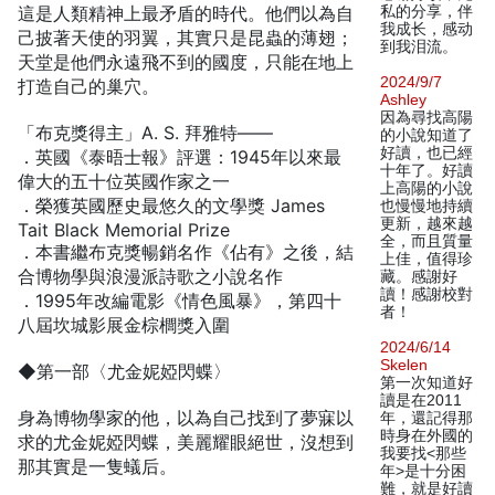
這是人類精神上最矛盾的時代。他們以為自
私的分享，伴
我成长，感动
己披著天使的羽翼，其實只是昆蟲的薄翅；
到我泪流。
天堂是他們永遠飛不到的國度，只能在地上
2024/9/7
打造自己的巢穴。
Ashley
因為尋找高陽
「布克獎得主」A. S. 拜雅特——
的小說知道了
好讀，也已經
．英國《泰晤士報》評選：1945年以來最
十年了。好讀
偉大的五十位英國作家之一
上高陽的小說
．榮獲英國歷史最悠久的文學獎 James
也慢慢地持續
更新，越來越
Tait Black Memorial Prize
全，而且質量
．本書繼布克獎暢銷名作《佔有》之後，結
上佳，值得珍
合博物學與浪漫派詩歌之小說名作
藏。感謝好
讀！感謝校對
．1995年改編電影《情色風暴》，第四十
者！
八屆坎城影展金棕櫚獎入圍
2024/6/14
Skelen
◆第一部〈尤金妮婭閃蝶〉
第一次知道好
讀是在2011
身為博物學家的他，以為自己找到了夢寐以
年，還記得那
時身在外國的
求的尤金妮婭閃蝶，美麗耀眼絕世，沒想到
我要找<那些
那其實是一隻蟻后。
年>是十分困
難，就是好讀