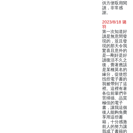
供方便取用閱
讀，非常感
謝。
2023/8/18 璐
羽
第一次知道好
讀是無意間發
現的，並且發
現的那天令我
驚喜且意外的
是—剛好是好
讀復活不久之
後，覺著應該
是某種莫名的
緣分，促使想
找些電子書的
我被帶到了這
裡。這裡有著
各位前輩們辛
苦掃描、品質
極佳的電子
書，讓我這個
後人能夠免費
享用這些書
籍，十分感激
前人的努力讓
我成了書籍的