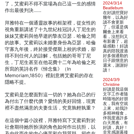
了，艾蜜莉不得不當場為自己這一生的感情
2024/3/14
Beatlebum
作出最後判決……
在好讀挖寶好
幾年，以為好
拜雅特在一個通靈故事的框架裡，從女性的
讀不會更新
了，但還是偶
視角重新講述了十九世紀桂冠詩人丁尼生的
爾會上來看
妹妹艾蜜莉與他早逝的摯友亞瑟．哈倫之間
看，沒想到又
有新書了，超
的故事。艾蜜莉以未婚妻身份為亞瑟．哈倫
級感動！好讀
守寡九年後，終於接受傑斯上校的求婚，卻
真的陪我渡過
得不到任何人的諒解，包括她的哥哥丁尼
好多個通勤的
日子跟愜意的
生，丁尼生甚至在他花費十二年為哈倫之死
週末，謝謝好
所寫的英詩名作《悼念集》（In
讀！
Memoriam,1850）裡刻意將艾蜜莉的存在
2024/3/9
隱略不提。
Christine
好讀是我這個
艾蜜莉是怎麼面對這一切的？她為自己的行
文字工作者隨
時隨地的好朋
為付出了什麼代價？愛情的美好回憶，現實
友，我有空就
裡不盡然滿意的夫妻生活，究竟孰輕孰重？
上來，給我許
多精神糧食，
伴我度過許多
在這個中篇小說裡，拜雅特寫下艾蜜莉對於
白天黑夜，有
社會期待她所扮演的角色如何作出抗拒，以
好讀，真好！
非常感謝幕後
及由此而生的內心痛苦和自我質疑，卻也在