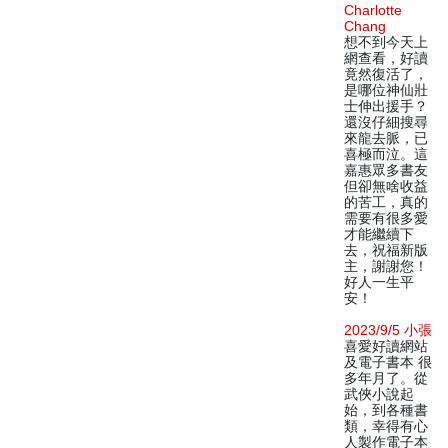
Charlotte
Chang
想不到今天上
網查看，好讀
竟然復活了，
是哪位神仙壯
士伸出援手？
還沒仔細搜尋
來龍去脈，已
喜極而泣。這
嘉惠眾多書友
但卻無啥收益
的苦工，真的
需要有很多愛
才能繼續下
去，祝福新版
主，謝謝您！
好人一生平
安！
2023/9/5 小張
喜愛好讀網站
及電子書本 很
多年月了。從
武俠小說起
始，到各種書
類，幸得有心
人製作電子本