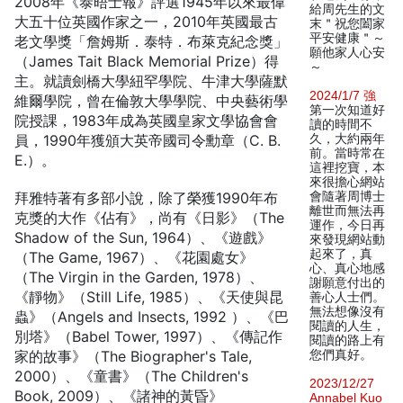
2008年《泰晤士報》評選1945年以來最偉
給周先生的文
大五十位英國作家之一，2010年英國最古
末＂祝您闔家
平安健康＂～
老文學獎「詹姆斯．泰特．布萊克紀念獎」
願他家人心安
（James Tait Black Memorial Prize）得
～
主。就讀劍橋大學紐罕學院、牛津大學薩默
2024/1/7 強
維爾學院，曾在倫敦大學學院、中央藝術學
第一次知道好
院授課，1983年成為英國皇家文學協會會
讀的時間不
員，1990年獲頒大英帝國司令勳章（C. B.
久，大約兩年
前。當時常在
E.）。
這裡挖寶，本
來很擔心網站
拜雅特著有多部小說，除了榮獲1990年布
會隨著周博士
離世而無法再
克獎的大作《佔有》，尚有《日影》（The
運作，今日再
Shadow of the Sun, 1964）、《遊戲》
來發現網站動
起來了，真
（The Game, 1967）、《花園處女》
心、真心地感
（The Virgin in the Garden, 1978）、
謝願意付出的
《靜物》（Still Life, 1985）、《天使與昆
善心人士們。
無法想像沒有
蟲》（Angels and Insects, 1992 ）、《巴
閱讀的人生，
別塔》（Babel Tower, 1997）、《傳記作
閱讀的路上有
家的故事》（The Biographer's Tale,
您們真好。
2000）、《童書》（The Children's
2023/12/27
Book, 2009）、《諸神的黃昏》
Annabel Kuo