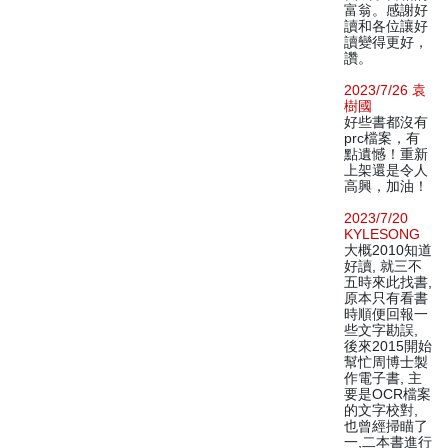
富翁。感謝好
讀和各位讓好
讀變得更好，
讚。
2023/7/26 袁
樹國
好些書都沒有
prc檔案，有
點遺憾！重新
上架還是令人
高興，加油！
2023/7/20
KYLESONG
大概2010知道
好讀, 就三不
五時來此找書,
原本只有看書
時順便回報一
些文字勘誤,
後來2015開始
幫忙周博士製
作電子書, 主
要是OCR檔案
的文字校對,
也曾經掃瞄了
一,二本書進行