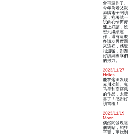
會再運作了。
今年為老父親
添購電子閱讀
器，抱著試一
試的心情再度
連上好讀，沒
想到繼續運
作，還有這麼
多讀友再度回
來這裡，感覺
很溫暖，謝謝
好讀與團隊們
的努力。
2023/11/27
Helios
能在这里发现
赤川次郎、鬼
马星和高羅佩
的作品，太驚
喜了！感謝好
讀書櫃！
2023/11/19
Moon
偶然間發現這
個網站，如獲
至寶，更找到