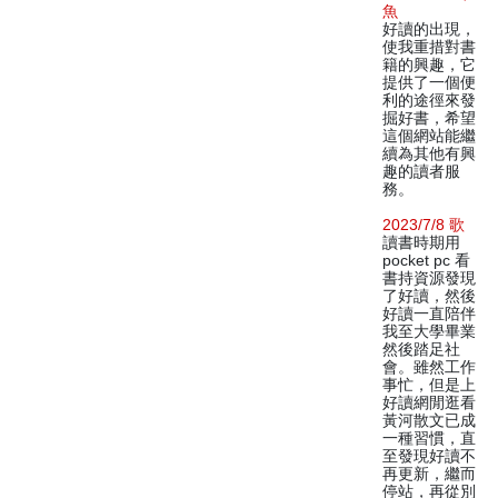
魚
好讀的出現，
使我重措對書
籍的興趣，它
提供了一個便
利的途徑來發
掘好書，希望
這個網站能繼
續為其他有興
趣的讀者服
務。
2023/7/8 歌
讀書時期用
pocket pc 看
書持資源發現
了好讀，然後
好讀一直陪伴
我至大學畢業
然後踏足社
會。雖然工作
事忙，但是上
好讀網閒逛看
黃河散文已成
一種習慣，直
至發現好讀不
再更新，繼而
停站，再從別