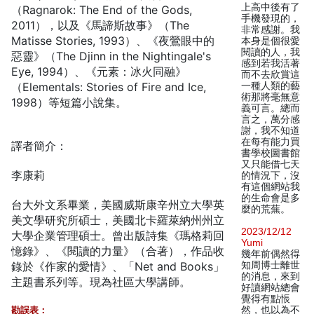
上高中後有了
（Ragnarok: The End of the Gods,
手機發現的，
2011），以及《馬諦斯故事》（The
非常感謝。我
Matisse Stories, 1993）、《夜鶯眼中的
本身是個很愛
閱讀的人，我
惡靈》（The Djinn in the Nightingale's
感到若我活著
Eye, 1994）、《元素：冰火同融》
而不去欣賞這
（Elementals: Stories of Fire and Ice,
一種人類的藝
術那將毫無意
1998）等短篇小說集。
義可言。總而
言之，萬分感
謝，我不知道
在每有能力買
譯者簡介：
書學校圖書館
又只能借七天
李康莉
的情況下，沒
有這個網站我
的生命會是多
台大外文系畢業，美國威斯康辛州立大學英
麼的荒蕪。
美文學研究所碩士，美國北卡羅萊納州州立
2023/12/12
大學企業管理碩士。曾出版詩集《瑪格莉回
Yumi
憶錄》、《閱讀的力量》（合著），作品收
幾年前偶然得
錄於《作家的愛情》、「Net and Books」
知周博士離世
的消息，來到
主題書系列等。現為社區大學講師。
好讀網站總會
覺得有點悵
勘誤表：
然，也以為不