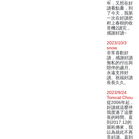
年，又想在好
讀看點書，到
了今天，我第
一次在好讀把
村上春樹的收
音機2讀完，
感謝好讀~
2023/10/3
snow
非常喜歡好
讀，感謝好讀
無私的付出與
陪伴的歲月。
永遠支持好
讀。祝福好讀
長長久久。
2023/9/24
Tomcat Chou
從2006年起，
好讀就這麼伴
我度過了這麼
長的時間。直
到2017.12的
噩耗傳來，我
以為就此不再
見好讀。直到