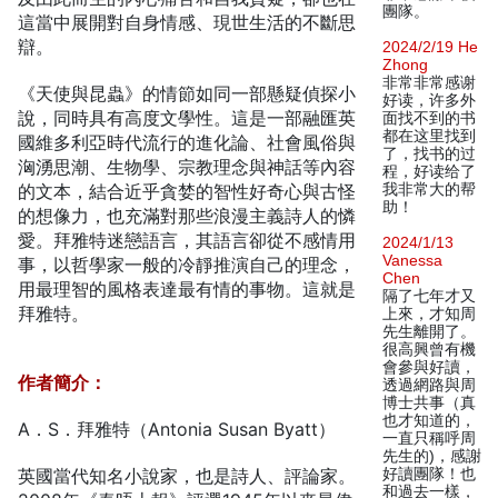
團隊。
這當中展開對自身情感、現世生活的不斷思
辯。
2024/2/19 He
Zhong
非常非常感谢
《天使與昆蟲》的情節如同一部懸疑偵探小
好读，许多外
說，同時具有高度文學性。這是一部融匯英
面找不到的书
都在这里找到
國維多利亞時代流行的進化論、社會風俗與
了，找书的过
洶湧思潮、生物學、宗教理念與神話等內容
程，好读给了
的文本，結合近乎貪婪的智性好奇心與古怪
我非常大的帮
助！
的想像力，也充滿對那些浪漫主義詩人的憐
愛。拜雅特迷戀語言，其語言卻從不感情用
2024/1/13
Vanessa
事，以哲學家一般的冷靜推演自己的理念，
Chen
用最理智的風格表達最有情的事物。這就是
隔了七年才又
拜雅特。
上來，才知周
先生離開了。
很高興曾有機
會參與好讀，
作者簡介：
透過網路與周
博士共事（真
也才知道的，
A．S．拜雅特（Antonia Susan Byatt）
一直只稱呼周
先生的)，感謝
英國當代知名小說家，也是詩人、評論家。
好讀團隊！也
和過去一樣，