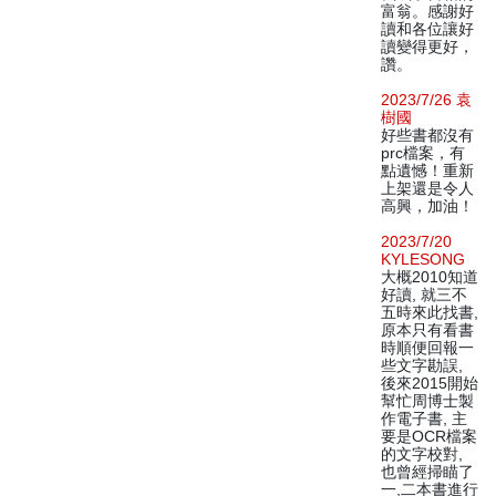
富翁。感謝好
讀和各位讓好
讀變得更好，
讚。
2023/7/26 袁
樹國
好些書都沒有
prc檔案，有
點遺憾！重新
上架還是令人
高興，加油！
2023/7/20
KYLESONG
大概2010知道
好讀, 就三不
五時來此找書,
原本只有看書
時順便回報一
些文字勘誤,
後來2015開始
幫忙周博士製
作電子書, 主
要是OCR檔案
的文字校對,
也曾經掃瞄了
一,二本書進行