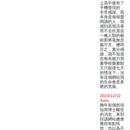
上高中後有了
手機發現的，
非常感謝。我
本身是個很愛
閱讀的人，我
感到若我活著
而不去欣賞這
一種人類的藝
術那將毫無意
義可言。總而
言之，萬分感
謝，我不知道
在每有能力買
書學校圖書館
又只能借七天
的情況下，沒
有這個網站我
的生命會是多
麼的荒蕪。
2023/12/12
Yumi
幾年前偶然得
知周博士離世
的消息，來到
好讀網站總會
覺得有點悵
然，也以為不