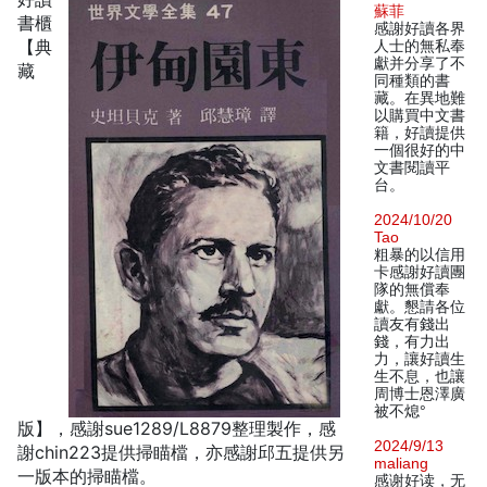
蘇菲
書櫃
感謝好讀各界
【典
人士的無私奉
獻并分享了不
藏
同種類的書
藏。在異地難
以購買中文書
籍，好讀提供
一個很好的中
文書閱讀平
台。
2024/10/20
Tao
粗暴的以信用
卡感謝好讀團
隊的無償奉
獻。懇請各位
讀友有錢出
錢，有力出
力，讓好讀生
生不息，也讓
周博士恩澤廣
被不熄°
版】，感謝sue1289/L8879整理製作，感
2024/9/13
謝chin223提供掃瞄檔，亦感謝邱五提供另
maliang
一版本的掃瞄檔。
感谢好读，无