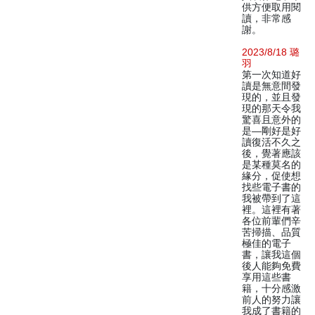
供方便取用閱
讀，非常感
謝。
2023/8/18 璐
羽
第一次知道好
讀是無意間發
現的，並且發
現的那天令我
驚喜且意外的
是—剛好是好
讀復活不久之
後，覺著應該
是某種莫名的
緣分，促使想
找些電子書的
我被帶到了這
裡。這裡有著
各位前輩們辛
苦掃描、品質
極佳的電子
書，讓我這個
後人能夠免費
享用這些書
籍，十分感激
前人的努力讓
我成了書籍的