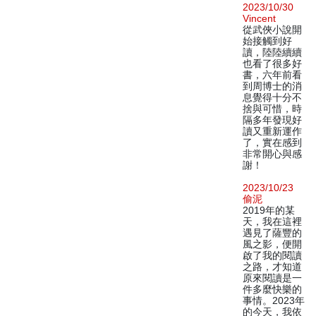
2023/10/30
Vincent
從武俠小說開
始接觸到好
讀，陸陸續續
也看了很多好
書，六年前看
到周博士的消
息覺得十分不
捨與可惜，時
隔多年發現好
讀又重新運作
了，實在感到
非常開心與感
謝！
2023/10/23
偷泥
2019年的某
天，我在這裡
遇見了薩豐的
風之影，便開
啟了我的閱讀
之路，才知道
原來閱讀是一
件多麼快樂的
事情。2023年
的今天，我依