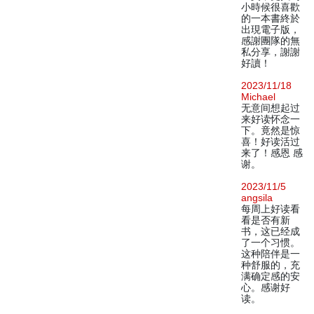
小時候很喜歡
的一本書終於
出現電子版，
感謝團隊的無
私分享，謝謝
好讀！
2023/11/18
Michael
无意间想起过
来好读怀念一
下。竟然是惊
喜！好读活过
来了！感恩 感
谢。
2023/11/5
angsila
每周上好读看
看是否有新
书，这已经成
了一个习惯。
这种陪伴是一
种舒服的，充
满确定感的安
心。感谢好
读。