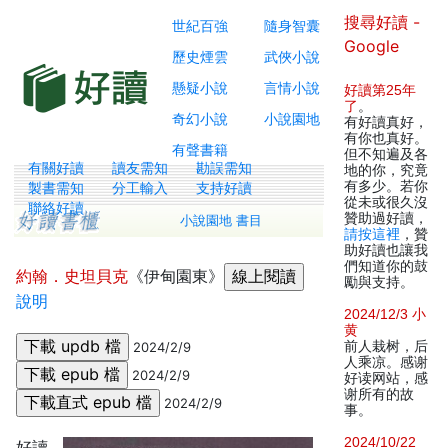
搜尋好讀 -
世紀百強
隨身智囊
Google
歷史煙雲
武俠小說
懸疑小說
言情小說
好讀第25年
了
。
奇幻小說
小說園地
有好讀真好，
有你也真好。
有聲書籍
但不知遍及各
有關好讀
讀友需知
勘誤需知
地的你，究竟
有多少。若你
製書需知
分工輸入
支持好讀
從未或很久沒
聯絡好讀
贊助過好讀，
小說園地 書目
請按這裡
，贊
助好讀也讓我
們知道你的鼓
約翰．史坦貝克
《伊甸園東》
勵與支持。
說明
2024/12/3 小
黄
前人栽树，后
2024/2/9
人乘凉。感谢
2024/2/9
好读网站，感
谢所有的故
2024/2/9
事。
2024/10/22
好讀