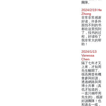
團隊。
2024/2/19 He
Zhong
非常非常感谢
好读，许多外
面找不到的书
都在这里找到
了，找书的过
程，好读给了
我非常大的帮
助！
2024/1/13
Vanessa
Chen
隔了七年才又
上來，才知周
先生離開了。
很高興曾有機
會參與好讀，
透過網路與周
博士共事（真
也才知道的，
一直只稱呼周
先生的)，感謝
好讀團隊！也
和過去一樣，