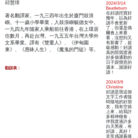
邱慧璋
2024/3/14
Beatlebum
在好讀挖寶好
著名翻譯家。一九三四年出生於廈門鼓浪
幾年，以為好
嶼。十一歲小學畢業，入鼓浪嶼毓德女中。
讀不會更新
了，但還是偶
一九四九年隨家人乘船前往香港，在上環居
爾會上來看
住數月，再赴台灣。一九五五年台灣大學外
看，沒想到又
文系畢業。譯有《雙重人》、《伊甸園
有新書了，超
級感動！好讀
東》、《愚昧人生》、《魔鬼的門徒》等。
真的陪我渡過
好多個通勤的
日子跟愜意的
週末，謝謝好
勘誤表：
讀！
2024/3/9
Christine
好讀是我這個
文字工作者隨
時隨地的好朋
友，我有空就
上來，給我許
多精神糧食，
伴我度過許多
白天黑夜，有
好讀，真好！
非常感謝幕後