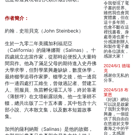
令我發現了電
子書的世界。
雖然我也會買
作者簡介：
實體書，但在
這十多年間，
也會不斷在這
約翰．史坦貝克（John Steinbeck）
裡找書看。身
處香港也要十
分感謝創辦人
生於一九零二年美國加利福尼亞
和製作電子書
（California）的薩琳娜斯（Salinas）。十
的各位讀友，
四歲就立志當作家，從那時起便投入大量時
感謝大家！
間寫作。他為了滿足父母的期待進入史丹佛
2024/6/1 德瑞
大學求學，但對學業興趣缺缺，數度休學，
克
感谢你无私的
最終輟學追尋作家夢。輟學之後，他一邊寫
分享。
作一邊四處打工維生，曾做過記者、營建工
人、照服員、魚苗孵化場工人等，終於靠著
2024/5/18 布
莱恩
《薄餅坪》在文壇嶄露頭角。他一生筆耕不
《好讀》網站
輟，總共出版了二十五本書，其中包含十六
可以說是啟蒙
部小說、六本散文集，以及數本短篇故事
了我對文學的
興趣，一個提
集。
供了我自由自
在悠遊於文學
加州的薩利納斯（Salinas）是他的故鄉，
書海之中的平
台，太感謝