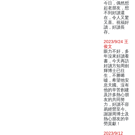
今日，偶然想
起老朋友，想
不到好讀還
在，令人又驚
又喜。祝福好
讀，好讀長
存。
2023/9/24 王
俊文
眼力不好，多
年沒來好讀看
書，今天再訪
好讀方知周劍
輝博士已往
生，不勝唏
噓，希望他安
息天國。沒有
他的辛苦創建
及許多熱心朋
友的共同努
力，好讀不容
易經營至今。
謝謝周博士及
熱心朋友的辛
勞貢獻！
2023/9/12