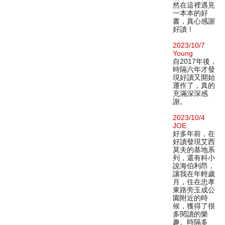
然在這裡遇見
一本本的好
書，真心感謝
好讀！
2023/10/7
Young
自2017年後，
時隔六年才發
現好讀又開始
運作了，真的
充滿深深感
謝。
2023/10/4
JOE
好多年前，在
好讀發現艾西
莫夫的基地系
列，還有科小
說海伯利昂，
讓我在年輕歲
月，住在忠孝
東路旁玉成公
園附近的時
候，獲得了很
多閱讀的樂
趣。時隔多