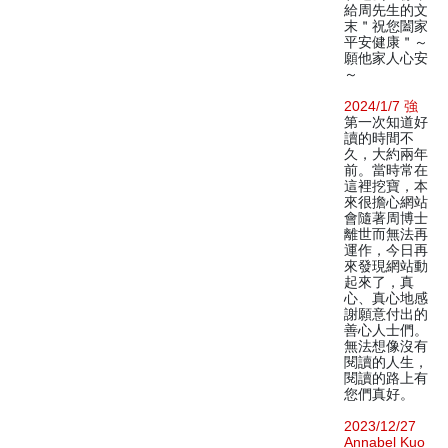
給周先生的文
末＂祝您闔家
平安健康＂～
願他家人心安
～
2024/1/7 強
第一次知道好
讀的時間不
久，大約兩年
前。當時常在
這裡挖寶，本
來很擔心網站
會隨著周博士
離世而無法再
運作，今日再
來發現網站動
起來了，真
心、真心地感
謝願意付出的
善心人士們。
無法想像沒有
閱讀的人生，
閱讀的路上有
您們真好。
2023/12/27
Annabel Kuo