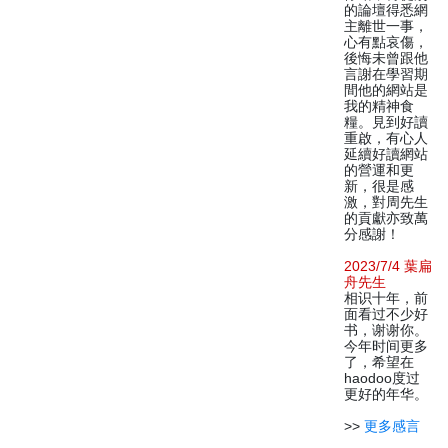
的論壇得悉網
主離世一事，
心有點哀傷，
後悔未曾跟他
言謝在學習期
間他的網站是
我的精神食
糧。見到好讀
重啟，有心人
延續好讀網站
的營運和更
新，很是感
激，對周先生
的貢獻亦致萬
分感謝！
2023/7/4 葉扁
舟先生
相识十年，前
面看过不少好
书，谢谢你。
今年时间更多
了，希望在
haodoo度过
更好的年华。
>>
更多感言