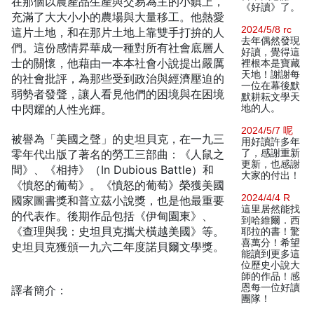
在那個以農產品生產與交易為主的小鎮上，
《好讀》了。
充滿了大大小小的農場與大量移工。他熱愛
2024/5/8 rc
這片土地，和在那片土地上靠雙手打拚的人
去年偶然發現
們。這份感情昇華成一種對所有社會底層人
好讀，覺得這
士的關懷，他藉由一本本社會小說提出嚴厲
裡根本是寶藏
天地！謝謝每
的社會批評，為那些受到政治與經濟壓迫的
一位在幕後默
弱勢者發聲，讓人看見他們的困境與在困境
默耕耘文學天
中閃耀的人性光輝。
地的人。
2024/5/7 呢
被譽為「美國之聲」的史坦貝克，在一九三
用好讀許多年
零年代出版了著名的勞工三部曲：《人鼠之
了，感謝重新
更新，也感謝
間》、《相持》（In Dubious Battle）和
大家的付出！
《憤怒的葡萄》。《憤怒的葡萄》榮獲美國
2024/4/4 R
國家圖書獎和普立茲小說獎，也是他最重要
這里居然能找
的代表作。後期作品包括《伊甸園東》、
到哈維爾．西
《查理與我：史坦貝克攜犬橫越美國》等。
耶拉的書！驚
喜萬分！希望
史坦貝克獲頒一九六二年度諾貝爾文學獎。
能讀到更多這
位歷史小說大
師的作品！感
恩每一位好讀
譯者簡介：
團隊！