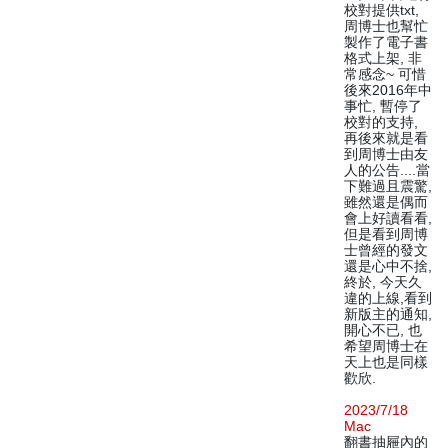
校對提供txt,
周博士也幫忙
製作了電子書
格式上架, 非
常感念~ 可惜
後來2016年中
事忙, 暫停了
校對的支持,
再後來就是看
到周博士由友
人的公告....當
下難過且震驚,
雖然還是偶而
會上好讀看看,
但是看到周博
士曾經的發文
還是心中不捨,
終於, 今天久
違的上線,看到
新版主的通知,
開心不已, 也
希望周博士在
天上也是同樣
歡欣.
2023/7/18
Mac
翻書抽屜內的