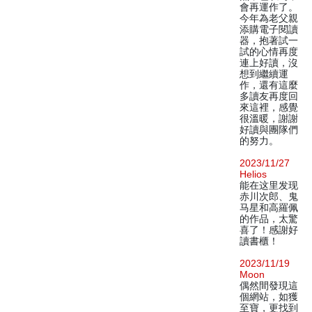
會再運作了。
今年為老父親
添購電子閱讀
器，抱著試一
試的心情再度
連上好讀，沒
想到繼續運
作，還有這麼
多讀友再度回
來這裡，感覺
很溫暖，謝謝
好讀與團隊們
的努力。
2023/11/27
Helios
能在这里发现
赤川次郎、鬼
马星和高羅佩
的作品，太驚
喜了！感謝好
讀書櫃！
2023/11/19
Moon
偶然間發現這
個網站，如獲
至寶，更找到