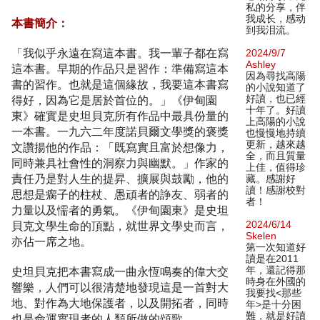
私的分享，伴
我成长，感动
本書簡介：
到我泪流。
「我似乎永遠在寫這本書。我一輩子都在寫
2024/9/7
Ashley
這本書。早期的作品只是習作：準備寫這本
因為尋找高陽
書的習作。也就是這個緣故，我要這本書寫
的小說知道了
得好，因為它是居於首位的。」《伊甸園
好讀，也已經
十年了。好讀
東》確實是史坦貝克所有作品中最具份量的
上高陽的小說
一本書。一九六二年度諾貝爾文學獎的褒獎
也慢慢地持續
更新，越來越
文讚揚他的作品：「既寫實且富於想像力，
全，而且質量
同時兼具社會性的洞察力與幽默。」作家的
上佳，值得珍
責任乃是對人生的提昇、擴展與鼓勵，他的
藏。感謝好
讀！感謝校對
思想是瘸子的柱杖、愚頑者的諍友、弱者的
者！
力量以及懦者的勇氣。《伊甸園東》是史坦
貝克文學生命的頂點，就世界文學史而言，
2024/6/14
Skelen
亦佔一席之地。
第一次知道好
讀是在2011
史坦貝克把本書寫成一曲永恆鳴奏的偉大交
年，還記得那
時身在外國的
響樂，人們可以很清楚地發現這是一首對大
我要找<那些
地、對作為大地保護者，以及開拓者，同時
年>是十分困
難，就是好讀
也是命運實現者的人類所做的頌歌。