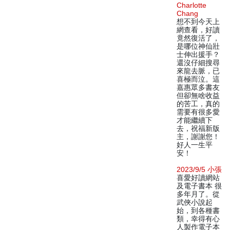
Charlotte
Chang
想不到今天上
網查看，好讀
竟然復活了，
是哪位神仙壯
士伸出援手？
還沒仔細搜尋
來龍去脈，已
喜極而泣。這
嘉惠眾多書友
但卻無啥收益
的苦工，真的
需要有很多愛
才能繼續下
去，祝福新版
主，謝謝您！
好人一生平
安！
2023/9/5 小張
喜愛好讀網站
及電子書本 很
多年月了。從
武俠小說起
始，到各種書
類，幸得有心
人製作電子本