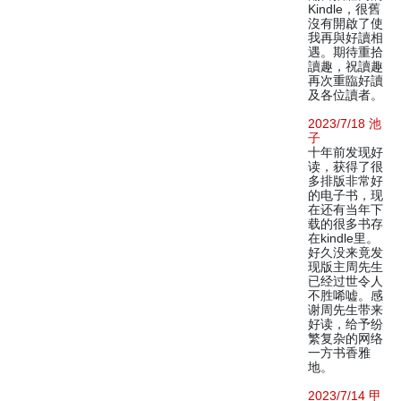
Kindle，很舊
沒有開啟了使
我再與好讀相
遇。期待重拾
讀趣，祝讀趣
再次重臨好讀
及各位讀者。
2023/7/18 池
子
十年前发现好
读，获得了很
多排版非常好
的电子书，现
在还有当年下
载的很多书存
在kindle里。
好久没来竟发
现版主周先生
已经过世令人
不胜唏嘘。感
谢周先生带来
好读，给予纷
繁复杂的网络
一方书香雅
地。
2023/7/14 甲