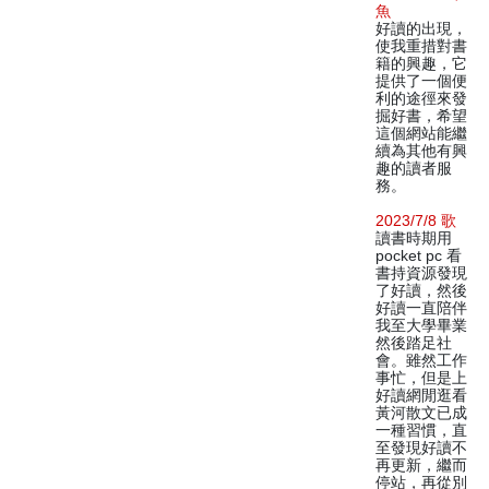
魚
好讀的出現，
使我重措對書
籍的興趣，它
提供了一個便
利的途徑來發
掘好書，希望
這個網站能繼
續為其他有興
趣的讀者服
務。
2023/7/8 歌
讀書時期用
pocket pc 看
書持資源發現
了好讀，然後
好讀一直陪伴
我至大學畢業
然後踏足社
會。雖然工作
事忙，但是上
好讀網閒逛看
黃河散文已成
一種習慣，直
至發現好讀不
再更新，繼而
停站，再從別