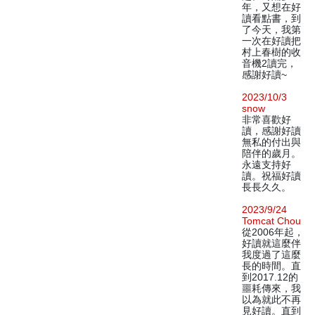
年，又想在好
讀看點書，到
了今天，我第
一次在好讀把
村上春樹的收
音機2讀完，
感謝好讀~
2023/10/3
snow
非常喜歡好
讀，感謝好讀
無私的付出與
陪伴的歲月。
永遠支持好
讀。祝福好讀
長長久久。
2023/9/24
Tomcat Chou
從2006年起，
好讀就這麼伴
我度過了這麼
長的時間。直
到2017.12的
噩耗傳來，我
以為就此不再
見好讀。直到